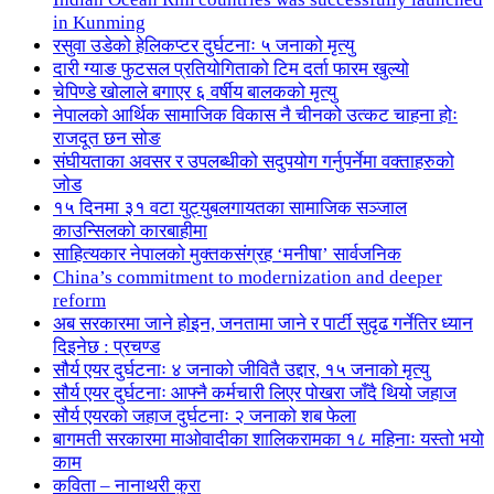
in Kunming
रसुवा उडेको हेलिकप्टर दुर्घटनाः ५ जनाको मृत्यु
दारी ग्याङ फुटसल प्रतियोगिताको टिम दर्ता फारम खुल्यो
चेपिण्डे खोलाले बगाएर ६ वर्षीय बालकको मृत्यु
नेपालको आर्थिक सामाजिक विकास नै चीनको उत्कट चाहना होः
राजदूत छन सोङ
संघीयताका अवसर र उपलब्धीको सदुपयोग गर्नुपर्नेमा वक्ताहरुको
जोड
१५ दिनमा ३१ वटा युट्युबलगायतका सामाजिक सञ्जाल
काउन्सिलको कारबाहीमा
साहित्यकार नेपालको मुक्तकसंग्रह ‘मनीषा’ सार्वजनिक
China’s commitment to modernization and deeper
reform
अब सरकारमा जाने होइन, जनतामा जाने र पार्टी सुदृढ गर्नेतिर ध्यान
दिइनेछ : प्रचण्ड
सौर्य एयर दुर्घटनाः ४ जनाको जीवितै उद्दार, १५ जनाको मृत्यु
सौर्य एयर दुर्घटनाः आफ्नै कर्मचारी लिएर पोखरा जाँदै थियो जहाज
सौर्य एयरको जहाज दुर्घटनाः २ जनाको शब फेला
बागमती सरकारमा माओवादीका शालिकरामका १८ महिनाः यस्तो भयो
काम
कविता – नानाथरी कुरा