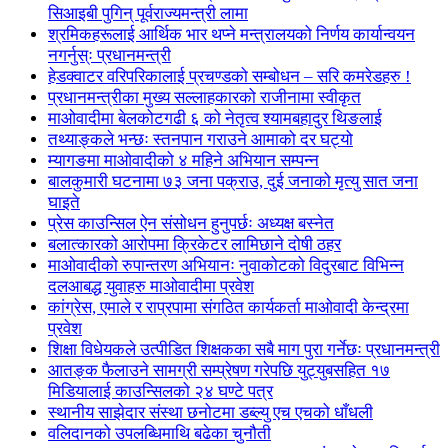
सिआइबी पुगिन् पूर्वराज्यमन्त्री लामा
श्रमिकहरूलाई आर्थिक भार थप्ने मन्त्रालयको निर्णय कार्यान्वयन
नगर्नुस्ः प्रधानमन्त्री
हेडक्वाटर वरिपरिकालाई प्रचण्डको सम्बोधन – सरि कमरेडहरु !
प्रधानमन्त्रीका मुख्य सल्लाहकारको राजीनामा स्वीकृत
माओवादीमा बेलकोटगढी ६ को नेतृत्व श्यामबहादुर थिङलाई
तथ्याङ्कले भन्छः स्तनपान गराउने आमाको दर घट्यो
म्यागङमा माओवादीको ४ महिने अभियान सम्पन्न
बालकुमारी घटनामा ७३ जना पक्राउ, दुई जनाको मृत्यु सात जना
घाइते
प्रेस काउन्सिल ऐन संसोधन हुनुपर्छः अध्यक्ष बस्नेत
बलात्कारको आरोपमा क्रिकेटर लामिछाने दोषी ठहर
माओवादीको रुपान्तरण अभियानः नुवाकोटको विदुरबाट विभिन्न
दलआबद्ध युवाहरु माओवादीमा प्रवेश
कांग्रेस, एमाले र राप्रपामा संगठित कार्यकर्ता माओवादी केन्द्रमा
प्रवेश
शिक्षा विधेयकले उत्पीडित शिक्षकका सबै माग पुरा गर्नेछः प्रधानमन्त्री
आतङ्क फैलाउने सामग्री सम्प्रेषण गरेपछि युट्युबसहित १७
मिडियालाई काउन्सिलको २४ घण्टे पत्र
स्थानीय साझेदार संस्था छनोटमा डब्ल्यु एच एचको धाँधली
वलिदानको उपलब्धिमाथि बढेका चुनौती