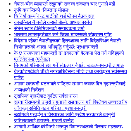
नेपाल-चीन व्यापारले रसुवाको राजश्व संकलन चार गुणाले बढी
कृषि क्रान्तिको ‘किम्ताङ मोडल’
चिनियाँ कम्युनिस्ट पार्टीको थर्ड प्लेनम बैठक सुरु
काउन्सिल नै नबोले कसले बोल्ने: अध्यक्ष बस्नेत
सेभेन स्टार टेलिभिजनको सम्पादकमा शर्मा
भारतमा लामखुट्टेबाट सर्ने जिका भाइरसको संक्रमण पुष्टि
विदेशमा रहेका नेपालीहरूको हितरक्षाका लागि विदेशस्थित नेपाली
नियोगहरूको क्षमता अभिवृद्धि गर्नुपर्छ: प्रधानमन्त्री
के छ रास्वपाका महामन्त्री डा ढकालको बैठकमा पेस गर्न नदिइएको
प्रतिवेदनमा (पूर्णपाठ)
निगमको गरिमाको रक्षा गर्ने संकल्प गर्नुपर्छ : उड्डयनमन्त्री तामाङ
बेलकोटगढीको चौथो नगरअधिवेसनः नीति तथा कार्यक्रम सर्वसम्मत
पारित
अछाम छाउपडी घटनाबारे राष्ट्रिय सभामा जवाफ दिन गृहमन्त्रीलाई
अध्यक्षको निर्देशन
ट्राफिक प्रहरीबाट कुटिए सर्वसाधारण
सहकारीसम्बन्धी उजुरी र गुनासो सङ्कलन गरी विश्लेषण उच्चस्तरीय
जाँचबुझ समिति गठन गरिन्छ : प्रधानमन्त्री
उद्योगको प्रवर्द्धन र विस्तारका लागि प्रदेश सरकारले कानुनी
जटिलतालाई हटाउने: मन्त्री बस्नेत
आगामी आर्थिक वर्षभित्रै भरतपुर विमानस्थलको विस्तार भइसक्छः