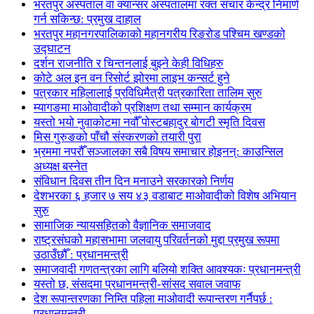
भरतपुर अस्पताल वा क्यान्सर अस्पतालमा रक्त संचार केन्द्र निमार्ण
गर्न सकिन्छ: प्रमुख दाहाल
भरतपुर महानगरपालिकाको महानगरीय रिङरोड पश्चिम खण्डको
उद्घाटन
दर्शन राजनीति र चिन्तनलाई बुझ्ने केही विधिहरु
कोटे अल इन वन रिसोर्ट झोरमा लाइभ कन्सर्ट हुने
पत्रकार महिलालाई प्रविधिमैत्री पत्रकारिता तालिम सुरु
म्यागङमा माओवादीको प्रशिक्षण तथा सम्मान कार्यक्रम
यस्तो भयो नुवाकोटमा नवौँ पोस्टबहादुर बोगटी स्मृति दिवस
मिस गुरुङको पाँचौ संस्करणको तयारी पुरा
भ्रममा नपरौँ सञ्जालका सबै विषय समाचार होइनन्: काउन्सिल
अध्यक्ष बस्नेत
संविधान दिवस तीन दिन मनाउने सरकारको निर्णय
देशभरका ६ हजार ७ सय ४३ वडाबाट माओवादीको विशेष अभियान
सुरु
सामाजिक न्यायसहितको वैज्ञानिक समाजवाद
राष्ट्रसंघको महासभामा जलवायु परिवर्तनको मुद्दा प्रमुख रूपमा
उठाउँछौँ : प्रधानमन्त्री
समाजवादी गणतन्त्रका लागि बलियो शक्ति आवश्यकः प्रधानमन्त्री
यस्तो छ, संसदमा प्रधानमन्त्री-सांसद सवाल जवाफ
देश रूपान्तरणका निम्ति पहिला माओवादी रूपान्तरण गर्नैपर्छ :
प्रधानमन्त्री