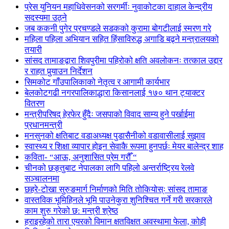
प्रेस युनियन महाधिवेसनको सरगर्मीः नुवाकोटका दाहाल केन्द्रीय
सदस्यमा उठ्ने
जब ककनी पुगेर प्रचण्डले सडकको कुरामा बोगटीलाई स्मरण गरे
महिला पहिला अभियान सहित हिंसाविरुद्ध अगाडि बढ्ने मन्त्रालयको
तयारी
सांसद तामाङद्वारा शिवपुरीमा पहिरोको क्षति अवलोकनः तत्काल उद्दार
र राहत पुर्‍याउन निर्देशन
सिमकोट गाँउपालिकाको नेतृत्व र आगामी कार्यभार
बेलकोटगढी नगरपालिकाद्धारा किसानलाई १७० थान ट्याक्टर
वितरण
मन्त्रीपरिषद् हेरफेर हुँदैः जसपाको विवाद साम्य हुने पर्खाईमा
प्रधानमन्त्री
मनसुनको क्षतिबाट वडाअध्यक्ष पुडासैनीको वडावासीलाई सुझाव
स्वास्थ्य र शिक्षा व्यापार होइन सेवाकै रूपमा हुनपर्छः मेयर बालेन्द्र शाह
कविता- “आऊ, अनुशासित प्रेम गरौँ “
चीनको छङ्तुबाट नेपालका लागि पहिलो अन्तर्राष्ट्रिय रेलवे
सञ्चालनमा
छहरे-टोखा सुरुङमार्ग निर्माणको मिति तोकियोस्ः सांसद तामाङ
वास्तविक भूमिहिनले भूमि पाउनेकुरा शुनिश्चित गर्ने गरी सरकारले
काम शुरु गरेको छ: मन्त्री श्रेष्ठ
हराइरहेको तारा एयरको विमान क्षतविक्षत अवस्थामा फेला, कोही