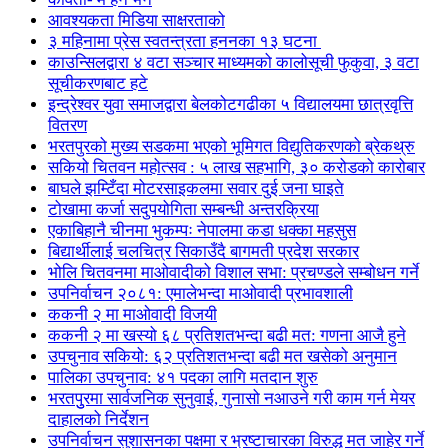
आवश्यकता मिडिया साक्षरताको
३ महिनामा प्रेस स्वतन्त्रता हननका १३ घटना
काउन्सिलद्वारा ४ वटा सञ्चार माध्यमको कालोसूची फुकुवा, ३ वटा
सूचीकरणबाट हटे
इन्द्रेश्वर युवा समाजद्वारा बेलकोटगढीका ५ विद्यालयमा छात्रवृत्ति
वितरण
भरतपुरको मुख्य सडकमा भएको भूमिगत विद्युतिकरणको ब्रेकथ्रु
सकियो चितवन महोत्सव : ५ लाख सहभागि, ३० करोडको कारोबार
बाघले झम्टिँदा मोटरसाइकलमा सवार दुई जना घाइते
टोखामा कर्जा सदुपयोगिता सम्बन्धी अन्तरक्रिया
एकाबिहानै चीनमा भुकम्पः नेपालमा कडा धक्का महसुस
बिद्यार्थीलाई चलचित्र सिकाउँदै बागमती प्रदेश सरकार
भोलि चितवनमा माओवादीको विशाल सभा: प्रचण्डले सम्बोधन गर्ने
उपनिर्वाचन २०८१: एमालेभन्दा माओवादी प्रभावशाली
ककनी २ मा माओवादी विजयी
ककनी २ मा खस्यो ६८ प्रतिशतभन्दा बढी मत: गणना आजै हुने
उपचुनाव सकियो: ६२ प्रतिशतभन्दा बढी मत खसेको अनुमान
पालिका उपचुनाव: ४१ पदका लागि मतदान शुरु
भरतपुुरमा सार्वजनिक सुनुवाई, गुनासो नआउने गरी काम गर्न मेयर
दाहालको निर्देशन
उपनिर्वाचन सुशासनका पक्षमा र भ्रष्टाचारका विरुद्ध मत जाहेर गर्ने