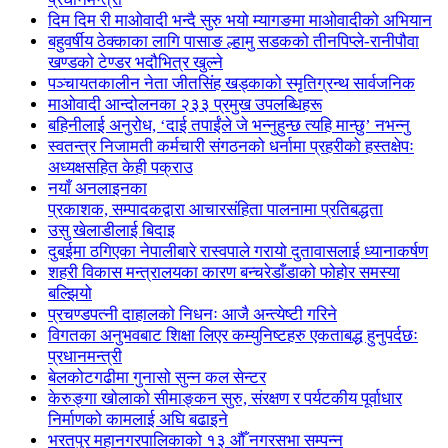
दिम दिम री माओवादी भन्दै सुरु भयो म्यागङमा माओवादीको अभियान
बहुवर्षीय ठेक्काका लागि पासाङ ल्हामु सडकको तीनपिप्ले-रानीपौवा
खण्डको टेण्डर भदौभित्र खुल्ने
पञ्चायतकालीन नेता जीतसिंह खड्काको स्मृतिग्रन्थ सार्वजनिक
माओवादी आन्दोलनका २३३ प्रमुख उपलब्धिहरू
बहिनीलाई अनुरोध, ‘दाई तपाईंले जे भन्नुहुन्छ त्यहि मान्छु’ नभन्नु
स्वतन्त्र निजामती कर्मचारी संगठनको धर्नामा प्रहरीको हस्तक्षेपः
अध्यक्षसहित केही पक्राउ
नयाँ अनलाइनका
प्रकाशक, सम्पादकद्वारा आचारसंहिता पालनामा प्रतिबद्धता
उसु खेलाडीलाई बिदाइ
दुबईमा ठगिएका नेपालीबारे रास्वपाले गरायो दुतावासलाई ध्यानाकर्षण
शहरी विकास मन्त्रालयका कारण बन्चरेडाँडाको फोहोर समस्या
बल्झियो
प्रचण्डपत्नी दाहालको निधनः आजै अन्त्येष्टी गरिने
विगतका अनुभवबाट शिक्षा लिएर कम्युनिष्टहरु एकताबद्ध हुनुपर्दछः
प्रधानमन्त्री
बेलकोटगढीमा गुनासो सुन्न कल सेन्टर
केरुङ्गा खोलाको सीमाङ्कन सुरु, संरक्षण र पर्यटकीय पूर्वाधार
निर्माणको कामलाई अघि बढाइने
भरतपुर महानगरपालिकाको १३ औँ नगरसभा सम्पन्न