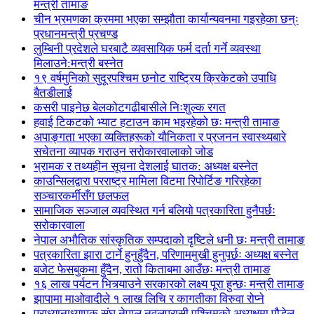
मन्त्री तामाङ
चीन भ्रमणका क्रममा भएका सम्झौता कार्यान्यवनमा गइरहेका छन्ः
प्रधानमन्त्री प्रचण्ड
लुम्बिनी प्रदेशले घरबाटै व्यवसायिक फर्म दर्ता गर्ने व्यवस्था
मिलाउने:मन्त्री बस्नेत
१९ वर्षमुनिको सुदूरपश्चिम छनोट राष्ट्रिय क्रिकेटको उपाधि
बैतडीलाई
कसरी पाइनेछ बेलकोटगढीबासीले निःशुल्क रगत
हवाई टिकटको भ्याट हटाउन काम भइरहेको छः मन्त्री तामाङ
अपाङ्गता भएका व्यक्तिहरूको यौनिकता र प्रजनन स्वास्थ्यबारे
सचेतना व्यापक गराउन सरोकारवालाको जोड
भ्रामक र तथ्यहीन सूचना देशलाई घातक: अध्यक्ष बस्नेत
काउन्सिलद्वारा परराष्ट्र मामिला विटमा रिपोर्टिङ गरिरहेका
सञ्चारकर्मीसँग छलफल
सामाजिक सञ्जाल व्यवस्थित गर्न बलियो पत्रकारिता हुनैपर्छः
सरोकारवाला
नेपाल अभौतिक सांस्कृतिक सम्पदाको दृष्टिले धनी छः मन्त्री तामाङ
पत्रकारिता झारा टार्ने हुनुहुँदैन, परिणाममुखी हुनुपर्छः अध्यक्ष बस्नेत
बजेट फेसबुकमा हुँदैन, रातो किताबमा आउँछः मन्त्री तामाङ
१६ लाख पर्यटन भित्र्याउने सरकारको लक्ष्य पूरा हुन्छः मन्त्री तामाङ
झापामा माओवादीले १ लाख लिचि र कागतीका विरुवा रोप्ने
प्राध्यानाध्यापक संघ नेपाल नवलपरासी पश्चिमको अध्यक्षमा पौडेल