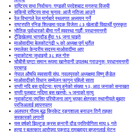
राष्ट्रिय सभा निर्वाचनः गण्डकी प्रदेशबाट मनरुपा विजयी
सकियो राष्ट्रिय सभा चुनावः आजै नतिजा आउने
रेल विभागले रेल मार्गबारे स्थलगत अध्ययन गर्ने
राष्ट्रपति रनिङ शिल्डमा पदक विजेता ८३ खेलाडी विद्यार्थी पुरस्कृत
भौतिक पूर्वाधारको बीमा गर्ने व्यवस्था गर्छौंः प्रधानमन्त्री
टुँडिखेलमा भागदौड हुँदा १६ जना घाइते
माओवादीमा बेलकोटगढी ५ को अध्यक्ष पूर्ण भूर्तेल
एमालेका केन्द्रीय सदस्य माओ‌वादीमा आए
नुवाकोटमा जुधाइयो ३८ हल गोरु
चौबीसै घण्टा समान रूपमा खानेपानी उपलब्ध गराउनुस्ः प्रधानमन्त्री
प्रचण्ड
नेपाल औषधि व्यवसायी संघ, नवलपुरको अध्यक्षमा विष्णु कँडेल
माओवादीको विधान सम्मेलन फागुन पहिलो साता
राप्ती नदि बस दुर्घटनाः मृत्यु हुनेको संख्या १२, आठ जनाको सनाखत
राप्ती पुलबाट नदिमा बस खस्यो: ५ जनाको मृत्यु
नुवाकोटमा एमसिए परियोजना लागु भएका क्षेत्रका स्थानीयले बुझाए
प्रजिअलाई ज्ञापनपत्र
अलपत्र गौतम बुद्ध क्रिकेट रङ्गशाला बनाउन तिनै तहका
सरकारको लगानी
यस वर्षको झिल्टुङ क्रस कन्ट्री दौड प्रतियोगिता माघ ६ गते
हत्या र बलत्कार आरोपमा पक्राउ रामबहादुर बम्जनलाई भेट्न