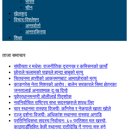
भारत
चीन
खेलकुद
विचार/विश्लेषण
अन्तर्वार्ता
अन्तरक्रिया
शिक्षा
ताजा समाचार
संघीयता र मधेसः राजनीतिक दुराग्रह र कमिसनको छायाँ
छोराले फलामको पाइपले हान्दा बाबुको मृत्यु
चितवनमा हात्तीको आक्रमणबाट आमाछोराको मृत्यु
काङ्ग्रेस नेता मिश्रको आरोप : बालेन सरकारले सिमा क्षेत्रका
जनतालाई अनावश्यक दु:ख दियो
पूर्वप्रधानमन्त्री ओलीलाई पितृशोक
नवनिर्वाचित राष्ट्रिय सभा सदस्यहरुले शपथ लिए
चार स्थानमा रास्वपा विजयीः काँग्रेस र नेकपाले खाता खोले
रञ्जु दर्शना विजयीः अधिकांश स्थानमा रास्वपा अगाडि
प्रतिनिधिसभा सदस्य निर्वाचनः ६० प्रतिशत मत खस्यो,
काठमाडौँसहित केही स्थानमा रातीदेखि नै गणना सुरु हुने