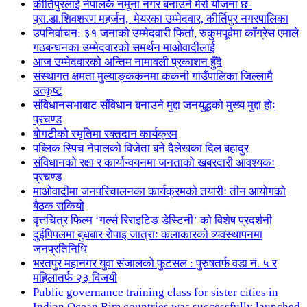
कीर्तिपुरलाई नेपालकै नमूना नगर बनाउने मेरो योजना छ-
प्रा.डा.शिवशरण महर्जन, मेयरका उम्मेदवार, कीर्तिपुर नगरपालिका
उपनिर्वाचन: ३१ जनाको उम्मेदवारी फिर्ता, रुकुमपूर्वमा काँग्रेस एमाले
गठबन्धनका उम्मेदवारको समर्थन माओवादीलाई
आज उम्मेदवारको अन्तिम नामावली प्रकाशन हुँदै
संस्थागत क्षमता मुल्याङ्ककनमा ककनी गाउँपालिका जिल्लामै
उत्कृष्ट
संविधानसभाबाट संविधान बनाउने मुद्दा जनयुद्धको मुख्य मुद्दा होः
प्रचण्ड
बोगटीको स्मृतिमा रक्तदान कार्यक्रम
पब्लिक स्पिच नेपालको विजेता बने दैलेखका दिल बहादुर
संविधानको रक्षा र कार्यान्वयनमा जनताको खबरदारी आवश्यकः
प्रचण्ड
माओवादीमा जनपरिचालनका कार्यक्रमको तयारीः तीन आयोगको
बैठक सकियो
वृत्तचित्र फिल्म ‘गर्ल्स रिराइटिङ डेस्टिनी’ को विशेष प्रदर्शनी
दुईपिपलमा बुधबार रोपाइ जात्राः कलाकारको व्यवस्थापनमा
जनप्रतिनिधि
भरतपुर महानगर युवा संजालको फुटसल : पुरुषतर्फ वडा नं. ५ र
महिलातर्फ २३ विजयी
Public governance training class for sister cities in
Indian Ocean Rim countries was successfully launched