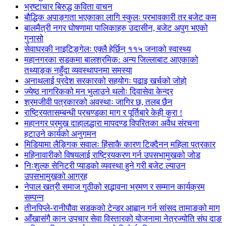
भ्रष्टाचार बिरुद्ध कविता वाचन
बौद्धिक अपाङ्गता भएकाका लागि स्कुलः प्रभावकारी तर बजेट कम
बालमैत्री नगर घोषणामा पालिकाहरु उदासीन, बजेट अपुग भएको
गुनासो
सेवाघरकी नाइटिङ्गेलः एक्लै हेर्छिन् ११५ जनाको स्वास्थ्य
महानगरका सडकमा बालश्रमिक: अन्य जिल्लाबाट आएकाको
तथ्याङ्क नहुँदा व्यवस्थापनमा समस्या
अनाथलाई प्रदेश सरकारको सहयोगः पढाइ खर्चको जोहो
ज्येष्ठ नागरिकको मन भुलाउने थलोः दिवासेवा केन्द्र
श्रमजीवी पत्रकारको अवस्थाः जागिर छ, तलब छैन
राष्ट्रियतासम्बन्धी प्रचण्डका माग र पूर्तिबारे केही कुरा !
महानगर प्रमुख दाहालद्धारा मापदण्ड विपरितका अवैध संरचना
हटाउने कार्यको अनुगमन
मिडियामा लैङ्गिक सवालः हिंसाकै कारण टिक्दैनन् महिला पत्रकार
महिनावारीको विषयलाई राष्ट्रियकरण गर्न उपसभामुखको जोड
निःशुल्क सेनिटरी प्याडको व्यवस्था हुने गरी बजेट ल्याउन
उपसभामुखको आग्रह
नेपाल खत्री समाज गुठीको सद्भावना भ्रमण र सम्मान कार्यक्रम
सम्पन्न
तीनपिप्ले-रानीपौवा सडकको टेन्डर आह्वान गर्न सांसद तामाङको माग
आँखासंगै कान उपचार सेवा विस्तारको योजनामा नेत्रज्योति संघ दाङ