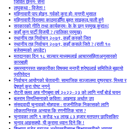
जिवित छैनन्: सेना
लघुकथा : विजेता !
महिनावारी पाप होइन, गर्वको कुरा होः मन्त्री भुसाल
महिनावारी दिवसमा काठमाडौँमा बृहत साइकल र्‍याली हुने
सरकारको नीति तथा कार्यक्रमः के के छन् प्रमुख कुरा￼
कहाँ कुन पार्टी विजयी ? (पालिका प्रमुख)
स्थानीय तह निर्वाचन २०७९, कहाँ कस्को जित
स्थानीय तह निर्वाचन २०७९, कहाँ कसले जिते ? (राती १०
बजेसम्मको अपडेट)
मतदानका दिन १८ सञ्चार माध्यमलाई आचारसंहिताअनुसारको
कारबाही
समस्याग्रस्त सहकारीका विषयमा मन्त्री श्रेष्ठलाई समितिले बुझायो
प्रतिवेदन
निर्वाचन आयोगको चेतावनीः सामाजिक सञ्जालमा दुष्प्रचार, मिथ्या र
द्वेषपूर्ण कुरा पोष्ट नगर्नु
रोटरी क्लव अफ गोंगबुमा वर्ष २०२२–२३ को लागि नयाँ बोर्ड चयन
बलराम तिमल्सिनाको कविताः आइमाइ अर्थात् उप
संसदवादी चुनावको मोहपास : राजनीतिक निकासको लागि
लोकतान्त्रिक अभ्यास कि रणनीतिक भास ?
चुनावका लागि १ करोड ५४ लाख ८३ हजार मतपत्र छापिसकिए
चुनाव आइसक्यो, यी कुरामा ध्यान दिने कि !
शिक्षामा बजेट बढाउन अर्थमन्त्रीसमक्ष शिक्षामन्त्रीको आग्रह