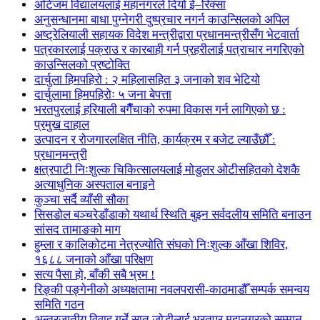
अटिजम विद्यालयलाई महानगरले दियो ई–रिक्सा
अनुसन्धानमा बाधा पुग्नेगरी दुष्प्रचार नगर्न काउन्सिलको अपिल
अष्ट्रेलियाली सहायक विदेश मन्त्रीद्वारा प्रधानमन्त्रीसँग भेटवार्ता
पत्रकारलाई पक्राउ र कारबाही गर्न प्रहरीलाई पत्राचार नगरिएको
काउन्सिलको प्रष्टोक्ति
दार्चुला हिमपहिरो : २ महिलासहित ३ जनाको शव भेटियो
दार्चुलामा हिमपहिरोः ५ जना बेपत्ता
भरतपुरलाई हरियाली बगैँचाको रुपमा विकास गर्न लागिएको छ :
प्रमुख दाहाल
उत्पादन र रोजगारलक्षित नीति, कार्यक्रम र बजेट ल्याउँछौँ :
प्रधानमन्त्री
क्षत्रपाटी निःशुल्क चिकित्सालयलाई मोडुलर ओटीसहितको देशकै
अत्याधुनिक अस्पताल बनाइने
कुञ्चा सर्दै व्याँसी सौका
सिसडोल बञ्चरेडाँडाको यथार्थ स्थिति बुझ्न सर्वदलीय समिति बनाउन
सांसद तामाङको माग
हुम्ला र कालिकोटमा नेत्रज्योति संघको निःशुल्क आँखा शिविर,
१६८८ जनाको आँखा परिक्षण
सत्य पैसा हो, बाँकी सबै भ्रम !
रिङ्की पङ्गेनीको अध्यक्षतामा नवलपरासी-काठमाडौँ सम्पर्क समन्वय
समिति गठन
अन्तरजातीय विवाह गर्ने सात जोडीलाई भरतपुर महानगरको सम्मान