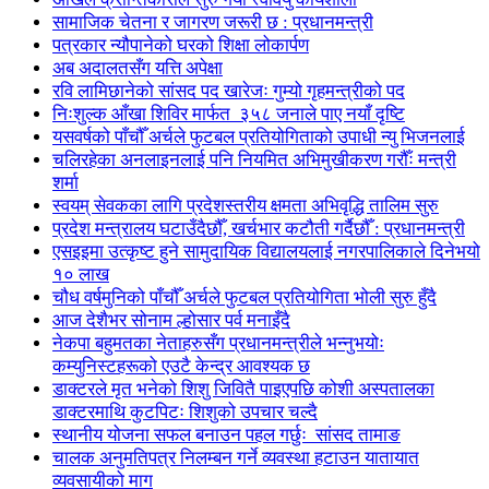
सामाजिक चेतना र जागरण जरूरी छ : प्रधानमन्त्री
पत्रकार न्यौपानेको घरको शिक्षा लोकार्पण
अब अदालतसँग यत्ति अपेक्षा
रवि लामिछानेको सांसद पद खारेजः गुम्यो गृहमन्त्रीको पद
निःशुल्क आँखा शिविर मार्फत ३५८ जनाले पाए नयाँ दृष्टि
यसवर्षको पाँचौँ अर्चले फुटबल प्रतियोगिताको उपाधी न्यु भिजनलाई
चलिरहेका अनलाइनलाई पनि नियमित अभिमुखीकरण गरौँः मन्त्री
शर्मा
स्वयम् सेवकका लागि प्रदेशस्तरीय क्षमता अभिवृद्धि तालिम सुरु
प्रदेश मन्त्रालय घटाउँदैछौँ, खर्चभार कटौती गर्दैछौँ : प्रधानमन्त्री
एसइइमा उत्कृष्ट हुने सामुदायिक विद्यालयलाई नगरपालिकाले दिनेभयो
१० लाख
चौध वर्षमुनिको पाँचौँ अर्चले फुटबल प्रतियोगिता भोली सुरु हुँदै
आज देशैभर सोनाम ल्होसार पर्व मनाइँदै
नेकपा बहुमतका नेताहरुसँग प्रधानमन्त्रीले भन्नुभयोः
कम्युनिस्टहरूको एउटै केन्द्र आवश्यक छ
डाक्टरले मृत भनेको शिशु जिवितै पाइएपछि कोशी अस्पतालका
डाक्टरमाथि कुटपिटः शिशुको उपचार चल्दै
स्थानीय योजना सफल बनाउन पहल गर्छुः सांसद तामाङ
चालक अनुमतिपत्र निलम्बन गर्ने व्यवस्था हटाउन यातायात
व्यवसायीको माग