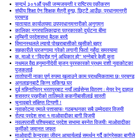
सन्दर्भ ३०१औं पृथ्वी जन्मजयन्ती र राष्ट्रिय एकीकरण
संघीय शिक्षा ऐन शिक्षक मैत्री हुन्छ, छिट्टै आउँछः प्रधानमन्त्री
प्रचण्ड
यातायात कार्यालयमा उपप्रधानमन्त्रीको अनुगमन
कालिका नगरपालिकाद्वारा पत्रकारको दुर्घटना बीमा
लुम्बिनी प्रदेशसभा बैठक बस्दै
विमानस्थलले ल्यायो पोखराबासीको खुसीको बहार
सहकारीले घरजग्गामा गरेको लगानी फिर्ता नहुँदा समस्यामा
क. माओ र “विद्रोह गर्नु अधिकार हो” भन्नेबारे केही कुरा
नथमल वैद्य हनुमानीदेवी सृजन पुरस्कारको प्रथम राशी नुवाकोटका
पुजकलाई
तातोपानी नाका पूर्ण रुपमा खुलाउने काम प्राथमिकतामा छः प्रचण्ड
अनलाइनबाटै किन्न सकिन्छ घर
दुई महिनाभित्र भरतपुरबाट नयाँ लाईसेन्स वितरण : मेयर रेनु दाहाल
शसस्त्र प्रहरीको तालिमले ककनीबासीलाई सास्ती
चुनावबारे संक्षिप्त टिप्पणी !
नुवाकोटमा एमाले पत्तासाफः गठबन्धनका सबै उम्मेदवार विजयी
रोल्पा प्रदेश सभा १ माओवादीका बागी विजयी
नवलपरासी पश्चिमबाट प्रदेश सभामा बस्नेत विजयीः माओवादीका
कुर्मीको जमानत जफत
माओवादी केन्द्रका जीवन आचार्यलाई समर्थन गर्दै कांग्रेसका बागीले