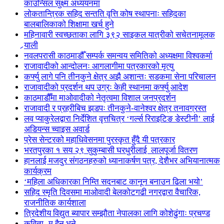
काउन्सिल सुक्ष्म अध्ययनमा
लोकतान्त्रिक सहिद सन्तति वृत्ति कोष स्थापनाः सहिदका
बालबालिकाको शिक्षामा खर्च हुने
महिनावारी स्वच्छताका लागि ३९२ साइकल यात्रीको सचेतनामूलक
र्‍याली
नवलपरासी काठमाडौँ सम्पर्क समन्वय समितिको अध्यक्षमा विश्वकर्मा
राजावादीको आन्दोलनः आगलागीमा पत्रकारको मृत्यु
कर्फ्यु लागे पनि तीनकुने क्षेत्र अझै अशान्तः सडकमा सेना परिचालन
राजावादीको प्रदर्शन थप उग्रः केही स्थानमा कर्फ्यु आदेश
काठमाडौँमा माओवादीको नेतृत्वमा विशाल जनप्रदर्शन
राजावादी र प्रहरीबिच झडपः तीनकुने-वानेश्वर क्षेत्र तनावग्रस्त
लव प्याकुरेलद्वारा निर्देशित वृत्तचित्र ‘गर्ल्स रिराइटिङ डेस्टीनी’ लाई
अडियन्स च्वाइस अवार्ड
प्रेस सेन्टरको महाधिवेसनमा पुरस्कृत हुँदै यी पत्रकार
भरतपुरका १ सय २९ सुकुम्बासी घरधुरीलाई लालपूर्जा वितरण
हानलाई मजदुर संगठनहरुको ध्यानाकर्षण पत्र, देशैभर अभियानात्मक
कार्यक्रम
‘महिला अधिकारका निम्ति सदनबाट कानून बनाउन ढिला भयो’
सहिद स्मृति दिवसमा माओवादी बेलकोटगढी नगरद्वारा वैचारिक,
राजनीतिक कार्यशाला
त्रिदेशीय विद्युत ब्यापार सम्झौता नेपालका लागि कोशेढुंगाः प्रचण्ड
कविता- म हैन भने