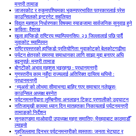
मन्त्री तामाङ
जाजरकोट र रुकुमपश्चिमका भूकम्पप्रभावित पत्रकारलाई प्रेस
काउन्सिलको इन्टरनेट सहुलियत
विद्युत महशुल निर्धारणका विषयमा स्याङ्जामा सार्वजनिक सुनुवाइ हुने
कविताः वैशाख
खुला हाप्किडो राष्ट्रिय च्याम्पियनसिपः २३ जिल्लालाई पछि पार्दै
नुवाकोट च्याम्पियन
राष्ट्रियस्तरको हाप्किडो प्रतियोगिता नुवाकोटको बेलकोटगढीमा
पर्यटन क्षेत्रको समस्या समाधानका लागि साझा मुद्दा बनाएर अघि
बढ्नुपर्छः मन्त्री तामाङ
बोगटीको अभाव महशुस भइरहन्छ : प्रधानमन्त्री
गुणस्तरीय काम नहुँदा राज्यलाई अतिरिक्त दायित्व थपियो :
प्रधानमन्त्री
‘भ्युअर्स’को लोभमा सीमाभन्दा बाहिर गएर समाचार नलेख्नुस्ः
काउन्सिल अध्यक्ष बस्नेत
पर्यटनमन्त्रीद्वारा लुम्बिनीमा अनलाइन टिकट प्रणालीको उद्घाटन
नतिजामूखी काममा ध्यान दिन मातहतका निकायलाई पर्यटनमन्त्री
तामाङको निर्देशन
सुनकाण्डमा मा‌ओवादी उपाध्यक्ष महरा समातिएः भैरहवाबाट काठमाडौँ
ल्याइयो
गृहजिल्लामा दिनभर पर्यटनमन्त्रीको व्यस्तताः जनता भेटघाट र