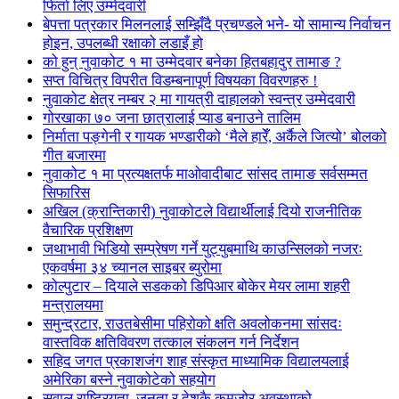
फिर्ता लिए उम्मेदवारी
बेपत्ता पत्रकार मिलनलाई सम्झिँदै प्रचण्डले भने- यो सामान्य निर्वाचन
होइन, उपलब्धी रक्षाको लडाइँ हो
को हुन् नुवाकोट १ मा उम्मेदवार बनेका हितबहादुर तामाङ ?
सप्त विचित्र विपरीत विडम्बनापूर्ण विषयका विवरणहरु !
नुवाकोट क्षेत्र नम्बर २ मा गायत्री दाहालको स्वन्त्र उम्मेदवारी
गोरखाका ७० जना छात्रालाई प्याड बनाउने तालिम
निर्माता पङ्गेनी र गायक भण्डारीको ‘मैले हारेँ, अर्कैले जित्यो’ बोलको
गीत बजारमा
नुवाकोट १ मा प्रत्यक्षतर्फ माओवादीबाट सांसद तामाङ सर्वसम्मत
सिफारिस
अखिल (क्रान्तिकारी) नुवाकोटले विद्यार्थीलाई दियो राजनीतिक
वैचारिक प्रशिक्षण
जथाभावी भिडियो सम्प्रेषण गर्ने युट्युबमाथि काउन्सिलको नजरः
एकवर्षमा ३४ च्यानल साइबर ब्युरोमा
कोल्पुटार – दियाले सडकको डिपिआर बोकेर मेयर लामा शहरी
मन्त्रालयमा
समुन्द्रटार, राउतबेसीमा पहिरोको क्षति अवलोकनमा सांसदः
वास्तविक क्षतिविवरण तत्काल संकलन गर्न निर्देशन
सहिद जगत प्रकाशजंग शाह संस्कृत माध्यामिक विद्यालयलाई
अमेरिका बस्ने नुवाकोटेको सहयोग
सवाल राष्ट्रियता, जनता र देशकै कमजोर अवस्थाको