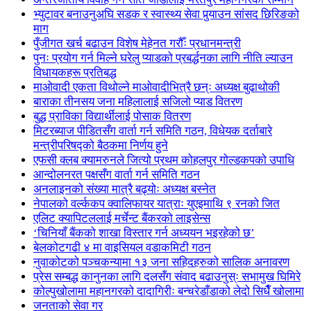
भ्युटावर बनाउनुअघि सडक र स्वास्थ्य सेवा पुर्‍याउन सांसद छिरिङको
माग
पुँजीगत खर्च बढाउन विशेष मेहेनत गरौँः प्रधानमन्त्री
पुनः प्रयोग गर्न मिल्ने घरेलु प्याडको प्रबर्द्धनका लागि नीति ल्याउन
विधायकहरू प्रतिबद्ध
माओवादी एकता विथोल्ने माओवादीभित्रै छन्ः अध्यक्ष बुढाथोकी
बाराका तीनसय जना महिलालाई सजिलो प्याड वितरण
बुद्ध प्राविका विद्यार्थीलाई पोसाक वितरण
मिटरब्याज पीडितसँग वार्ता गर्न समिति गठन, विधेयक दर्ताबारे
मन्त्रीपरिषद्को बैठकमा निर्णय हुने
एफसी क्लब क्यामरुनले जित्यो प्रथम कोहलपुर गोल्डकपको उपाधि
आन्दोलनरत पक्षसँग वार्ता गर्न समिति गठन
अनलाइनको संख्या मात्रै बढ्योः अध्यक्ष बस्नेत
नेपालको वर्ल्ककप क्वालिफायर यात्राः युएइमाथि ९ रनको जित
एलिट क्यापिटललाई मर्चेन्ट बैंकरको लाइसेन्स
‘चिनियाँ बैंकको शाखा विस्तार गर्न अध्ययन भइरहेको छ’
बेलकोटगढी ४ मा वाइसियल वडाकमिटी गठन
नुवाकोटको पञ्चकन्यामा १३ जना सहिदहरुको सालिक अनावरण
प्रेस सम्बद्ध कानुनका लागि दलसँग संवाद बढाउनुस्ः सभामुख घिमिरे
कोल्पुखोलामा महानगरको दादागिरीः बन्चरेडाँडाको लेदो सिधैँ खोलामा
जनताको सेवा गर