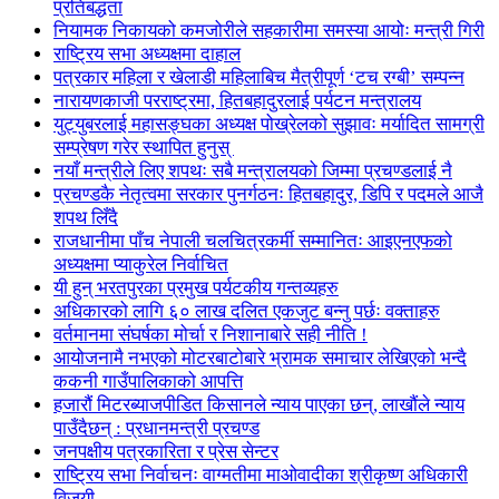
प्रतिबद्धता
नियामक निकायको कमजोरीले सहकारीमा समस्या आयोः मन्त्री गिरी
राष्ट्रिय सभा अध्यक्षमा दाहाल
पत्रकार महिला र खेलाडी महिलाबिच मैत्रीपूर्ण ‘टच रग्बी’ सम्पन्न
नारायणकाजी परराष्ट्रमा, हितबहादुरलाई पर्यटन मन्त्रालय
युट्युबरलाई महासङ्घका अध्यक्ष पोख्रेलको सुझावः मर्यादित सामग्री
सम्प्रेषण गरेर स्थापित हुनुस्
नयाँ मन्त्रीले लिए शपथः सबै मन्त्रालयको जिम्मा प्रचण्डलाई नै
प्रचण्डकै नेतृत्वमा सरकार पुनर्गठनः हितबहादुर, डिपि र पदमले आजै
शपथ लिँदै
राजधानीमा पाँच नेपाली चलचित्रकर्मी सम्मानितः आइएनएफको
अध्यक्षमा प्याकुरेल निर्वाचित
यी हुन् भरतपुरका प्रमुख पर्यटकीय गन्तव्यहरु
अधिकारको लागि ६० लाख दलित एकजुट बन्नु पर्छः वक्ताहरु
वर्तमानमा संघर्षका मोर्चा र निशानाबारे सही नीति !
आयोजनामै नभएको मोटरबाटोबारे भ्रामक समाचार लेखिएको भन्दै
ककनी गाउँपालिकाको आपत्ति
हजारौं मिटरब्याजपीडित किसानले न्याय पाएका छन्, लाखौंले न्याय
पाउँदैछन् : प्रधानमन्त्री प्रचण्ड
जनपक्षीय पत्रकारिता र प्रेस सेन्टर
राष्ट्रिय सभा निर्वाचनः वाग्मतीमा माओवादीका श्रीकृष्ण अधिकारी
विजयी