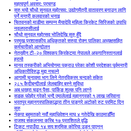
महत्वपूर्ण अवसर: प्रचण्ड
सुरु भयो चौथो सुनवल महोत्सव: उद्योगमैत्री वातावरण बनाउन लागि
पर्ने मन्त्री कलवारको भनाइ
चितवनको माडीमा सम्पन्न मैयादेवि महिला क्रिकेट सिरिजको उपाधि
नवलपरासीलाई
चौथो सुनवल महोत्सव भोलिदेखि सुरु हुँदै
प्रमुख प्रशासकीय अधिकृतको सरुवा रोक्न पालिका अध्यक्षसहित
कर्मचारीको आन्दोलन
नेत्रहीन टी–२० विश्वकप क्रिकेटमा नेपालले अफगानिस्तानलाई
हरायो
मानव तस्करीको अभियोगमा पक्राउ परेका कोशी प्रदेशका पूर्वमन्त्री
अधिकारीविरुद्ध मुद्दा नचल्ने
आगामी चुनावमा भाग लिने नेत्रविक्रम चन्दको संकेत
२८५ कैदीबन्दीलाई जेलबाहिर बस्ने सुविधा
अब धरहरा चढ्न पैसा, पार्किङ शुल्क पनि लाग्ने
सडक फोहोर गरेको भन्दै एमालेलाई महानगरको १ लाख जरिवाना
भरतपुर महानगरपालिकाद्धारा तीन पाङ्ग्रे अटोको रुट परमिट दिन
सुरु
नेकपा बहुमतको नवौं महाधिवेशन माघ ४ गतेदेखि काठमाडौँमा
राजश्व संकलनमा करिब १७ प्रतशितले वृद्धि
टिकट नपाउँदा १४ सय श्रमिक कोरिया उड्न पाएनन्