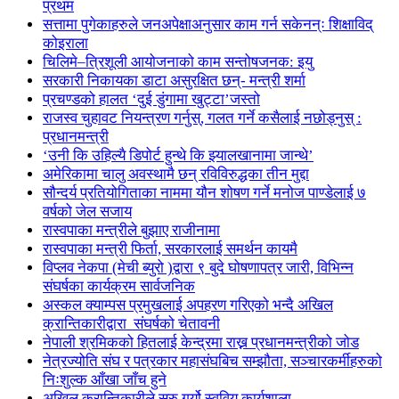
प्रथम
सत्तामा पुगेकाहरुले जनअपेक्षाअनुसार काम गर्न सकेनन्ः शिक्षाविद्
कोइराला
चिलिमे–त्रिशूली आयोजनाको काम सन्तोषजनक: इयु
सरकारी निकायका डाटा असुरक्षित छन्- मन्त्री शर्मा
प्रचण्डको हालत ‘दुई डुंगामा खुट्टा’जस्तो
राजस्व चुहावट नियन्त्रण गर्नुस्, गलत गर्ने कसैलाई नछोड्नुस् :
प्रधानमन्त्री
‘उनी कि उहिल्यै डिपोर्ट हुन्थे कि झ्यालखानामा जान्थे’
अमेरिकामा चालु अवस्थामै छन् रविविरुद्धका तीन मुद्दा
सौन्दर्य प्रतियोगिताका नाममा यौन शोषण गर्ने मनोज पाण्डेलाई ७
वर्षको जेल सजाय
रास्वपाका मन्त्रीले बुझाए राजीनामा
रास्वपाका मन्त्री फिर्ता, सरकारलाई समर्थन कायमै
विप्लव नेकपा (मेची ब्युरो )द्वारा ९ बुदे घोषणापत्र जारी, विभिन्न
संघर्षका कार्यक्रम सार्वजनिक
अस्कल क्याम्पस प्रमुखलाई अपहरण गरिएको भन्दै अखिल
क्रान्तिकारीद्वारा संघर्षको चेतावनी
नेपाली श्रमिकको हितलाई केन्द्रमा राख्न प्रधानमन्त्रीको जोड
नेत्रज्योति संघ र पत्रकार महासंघबिच सम्झौता, सञ्चारकर्मीहरुको
निःशुल्क आँखा जाँच हुने
अखिल क्रान्तिकारीले सुरु गर्यो स्ववियु कार्यशाला