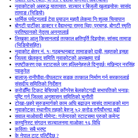
नुवाकोटको अबरुद्ध यातायात, सञ्चार र बिजुली खुलाइयोस्ः सासंद
तामाङ (भिडियो)
धार्मिक पर्यटनलाई टेवा पुर्‍याउन महावै लेकमा निःशुल्क चियापान
बोगटी पार्टीका डाक्टर र वैद्यभन्दा राम्रा थिएः प्रचण्ड, बोगटी स्मृति
प्रतिष्ठानको नेतृत्व अनन्तलाई
लिखुका आलु किसानलाई तत्काल क्षतिपूर्ति दिइयोस्: सांसद तामाङ
(भिडियोसहित)
नुवाकोट क्षेत्र नं. १ः गठबन्धनबाट तामाङको दाबी, महतको इच्छा
जिल्ला खेलकुद समिति नुवाकोटको अध्यक्षमा राई
स्पष्टीकरण एक स्टाटसले जग हल्लिनेहरुले दिनुपर्छः मछिन्द्र नरसिंह
प्याकुरेल
बालाजु-रानीपौवा-पीपलटार सडक तत्काल निर्माण गर्न सरकारलाई
संसदीय समितिको निर्देशन
करोडौँमा टिकट बेचिएको काँग्रेस बेलकोटगढी सभापतिको भनाइः
पुष्टि गर्न जिल्ला अनुशासन समितिको चुनौती
टोखा-छहरे सुरुङमार्गको काम अघि बढाउन सासंद तामाङको माग
नुवाकोटका स्थानीय तहको बेरुजु ५२ करोड रुपैयाँभन्दा बढी
सवाल माओवादी मोमेन्ट: गजेन्द्रको स्टाटसमा पुरुको कमेन्ट
कम्युनिस्ट संगठन सञ्चालनमा माओका १६ विधि
कविताः सबै भ्रष्ट
के नेपाल टाट पल्टिँदैछ ?