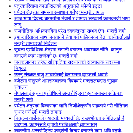
पत्रकारितामा काउन्सिलको अनुदानले थपेको इट्टा
पर्यटन क्षेत्रका समस्या समाधान गर्नेछुः मन्त्री तामाङ
आज भाषा दिवसः बाग्मतीमा नेवारी र तामाङ सरकारी कामकाजी भाषा
लागु
राजनीतिक अधिकारबिना प्रेस स्वतन्त्रता सम्भव छैनः मन्त्री शर्मा
इमान्दारिताका साथ जनताकाे सेवा गर्न पालिकाका नेता कार्यकर्तालाई
मन्त्री तामाङको निर्देशन
सूचना प्रविधिका क्षेत्रमा लगानी बढाउन आवश्यक नीति, कानुन
बनाउने काम भइरहेको छः मन्त्री शर्मा
जनकलाकार श्रेष्ठ साँस्कृतिक संस्थानको सञ्चालक सदस्यमा
नियुक्त
उल्लु संरक्षक राजु आचार्यलाई बेलायतमा ह्वाइटली अवार्ड
बजेटमा राख्नुपर्ने आमसञ्चारका विषयबारे मन्त्रालयद्वारा सुझाव
संकलन
नेपाललाई सूचना प्रविधिको अन्तर्राष्ट्रिय ‘हब’ बनाउन सकिन्छः
मन्त्री शर्मा
पर्यटन क्षेत्रको विकासका लागि निजीक्षेत्रसँग सहकार्य गरी नीतिगत
सुधार गर्ने छौँ: मन्त्री तामाङ
निकुञ्ज वार्डेनको ज्यादती: मध्यवर्ती क्षेत्र उपभोक्ता समितिलाई नै
बाइपास, काग्रेसले बुझायो प्रजिअलाई ज्ञापनपत्र
ककनीमा अन्तर्राष्ट्रिय प्रदर्शनी केन्द्र बनाउने काम अघि बढ्योः