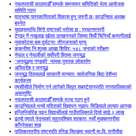
नवलपरासी काठमाडौँ सम्पर्क समन्वयन समितिको भेला आयोजक
समिति गठन
मातृभाषा पत्रकारिताको विकास हुनु जरुरी छः काउन्सिल अध्यक्ष
बस्नेत
युवाहरूमाथि सिंगो राष्ट्रको भरोसा छ : प्रधानमन्त्री
टेण्डर नै नखुलाइ खोला उत्खननको जिम्मा सिधैँ चिनियाँ कम्पनीलाई
नुवाकोटमा बस दुर्घटनाः तीनजनाको मृत्यु
ककनीमा निःशुल्क आखा शिविरः ५४८ जनाको परीक्षण
नेपाल र नेपालीको सर्वोपरी हितमा जनयुद्ध
‘जनयुद्धमा गण्डकी’ नामक पुस्तक लोकार्पण
अभिद्रोह र जनयुद्ध
जनयुद्ध दिवसलाई सरकारी मान्यताः सार्वजनिक बिदा देशैभर
कार्यक्रम
एमसीसीले निर्माण गर्न लागेको विद्युत सबस्टेसनप्रति नगरपालिकाको
असन्तुष्टि
नवलपरासी काठमाडौँ सम्पर्क मञ्च गठन हुने
काउन्सिलले भन्यो मदिराको विज्ञापन नछापः मिडियाले लत्याए आग्रह
इन्जिनियरिङ पढ्न विद्यार्थीलाई गाउँपालिकाले दियो साढे २ लाख
ढल्यो एमाले नेतृत्वको सुदूरपश्चिम सरकारः नयाँ मुख्यमन्त्रीमा
काँग्रेसका शाह
पालिकास्तरीय राष्ट्रपति रनिङ सिल्डमा भवानी मा.वि. रानीपौवा