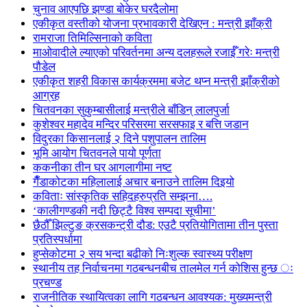
चुनाव आएपछि झण्डा बोकेर घरदैलोमा
एकीकृत वस्तीको योजना प्रभावकारी देखिएन : मन्त्री झाँक्री
रामराजा तिमिल्सिनाको कविता
माओवादीले ल्याएको परिवर्तनमा अन्य दलहरूले रजाईँ गरेः मन्त्री
पौडेल
एकीकृत शहरी विकास कार्यक्रममा बजेट थप्न मन्त्री झाँक्रीको
आग्रह
चितवनका सुकुम्बासीलाई मन्त्रीले बाँडिन् लालपुर्जा
कुशेश्वर महादेव मन्दिर परिसरमा सरसफाइ र बत्ति जडान
विदुरका किसानलाई २ दिने पशुपालन तालिम
भूमि आयोग चितवनले पायो पूर्णता
ककनीका तीन घर आगलागीमा नष्ट
गैँडाकोटका महिलालाई अचार बनाउने तालिम दिइयो
कविताः सांस्कृतिक सहिदहरुप्रति सम्झना….
‘कालीगण्डकी नदी छिट्टै विश्व सम्पदा सूचीमा’
छैठौँ झिल्टुङ क्रसकन्ट्री दौड: एउटै प्रतियोगितामा तीन पुस्ता
प्रतिस्पर्धामा
हुप्सेकोटमा २ सय भन्दा बढीको निःशुल्क स्वास्थ्य परीक्षण
स्थानीय तह निर्वाचनमा गठबन्धनबीच तालमेल गर्न कोशिस हुन्छ ः
प्रचण्ड
राजनीतिक स्थायित्वका लागि गठबन्धन आवश्यक: मुख्यमन्त्री