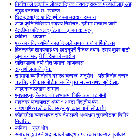
निर्वाचनले सङ्घीय लोकतान्त्रिक गणतन्त्रात्मक प्रणालीलाई अझ
सुदृढ बनाएको छः प्रचण्ड
छिटफुटबाहेक शान्तिपूर्ण रुपमा मतदान सम्पन्न
आज प्रतिनिधिसभा सदस्य निर्वाचनः देशैभर मतदान जारी
बैतडीमा जन्तिबस दुर्घटनाः १३ जनाको मृत्यु
कविता – अपजश
पुरस्कार वितरणबिनै काउन्सिलले सम्पन्न गर्‍यो वार्षिकोत्सव
हितेन्द्रदेव शाक्यलाई पद छाड्नुपर्ने नैतिक दबाबः समय बुझेर बाटो
खुलाउन मन्त्री घिसिङको म्यासेज
खतिवडाको नयाँ गीत जमाना आजकाल
सहनशीलताको ब्रेक
राममाया च्यामिनीसँग दशरथ चन्दको अनुरोध – प्रेमविनोद नन्दन
चलचित्र विकास बोर्डका नवनियुक्त सदस्य गणेश सुवेदीलाई
आइएनएनएफद्वारा सम्मान
एनआरएनए बेलायतको अध्यक्षमा जिलिङका पुडासैनी
महानगर यातायातले थप्यो १२ वटा विद्युतीय बस
गणेश पण्डितको कवितासङ्ग्रह कालापानी लोकार्पण
फोहोरमैला व्यवस्थापन संघ नेपालको अध्यक्षमा नुवाकोटका घिमिरे
निर्वाचित
कविता – सुख भोग
समाचार हटाउने अदालतको आदेश र पत्रकार पक्राउ पुर्जीबारे