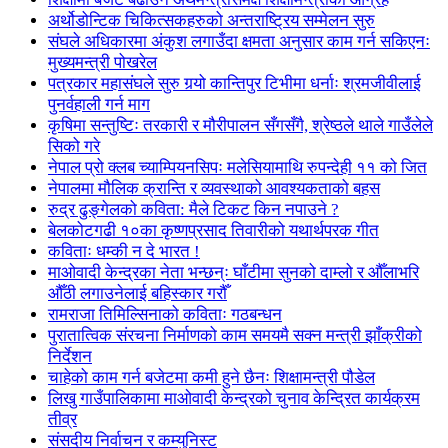
अर्थोडोन्टिक चिकित्सकहरुको अन्तराष्ट्रिय सम्मेलन सुरु
संघले अधिकारमा अंकुश लगाउँदा क्षमता अनुसार काम गर्न सकिएनः
मुख्यमन्त्री पोखरेल
पत्रकार महासंघले सुरु गर्‍यो कान्तिपुर टिभीमा धर्नाः श्रमजीवीलाई
पुनर्वहाली गर्न माग
कृषिमा सन्तुष्टिः तरकारी र मौरीपालन सँगसँगै, श्रेष्ठले थाले गाउँलेले
सिको गरे
नेपाल प्रो क्लब च्याम्पियनसिपः मलेसियामाथि रुपन्देही ११ को जित
नेपालमा मौलिक क्रान्ति र व्यवस्थाको आवश्यकताको बहस
रुद्र ढुङ्गेलको कविता: मैले टिकट किन नपाउने ?
बेलकोटगढी १०का कृष्णप्रसाद तिवारीको यथार्थपरक गीत
कविताः धम्की न दे भारत !
माओवादी केन्द्रका नेता भन्छन्ः घाँटीमा सुनको दाम्लो र औँलाभरि
औँठी लगाउनेलाई बहिस्कार गरौँ
रामराजा तिमिल्सिनाको कविताः गठबन्धन
पुरातात्विक संरचना निर्माणको काम समयमै सक्न मन्त्री झाँक्रीको
निर्देशन
चाहेको काम गर्न बजेटमा कमी हुने छैनः शिक्षामन्त्री पौडेल
लिखु गाउँपालिकामा माओवादी केन्द्रको चुनाव केन्द्रित कार्यक्रम
तीव्र
संसदीय निर्वाचन र कम्युनिस्ट