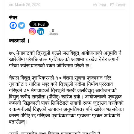
on:
March 26, 2020
Print
Email
अझ सुदृढ बनाएको छः प्रचण्ड
सेयर
छिटफुटबाहेक शान्तिपूर्ण रुपमा मतदान सम्पन्न
0
आज प्रतिनिधिसभा सदस्य निर्वाचनः देशैभर मतदान जारी
Shares
काठमाडौं ।
बैतडीमा जन्तिबस दुर्घटनाः १३ जनाको मृत्यु
७५ मेगावाटको त्रिशूली गल्छी जलविद्युत् आयोजनाको अनुमति नै
कविता – अपजश
खारेजीमा परेपछि उच्च प्रतिफलको आशामा घरखेत बेचेर लगानी
गरेका सर्वसाधारणको रकम जोखिममा परेको छ।
पुरस्कार वितरणबिनै काउन्सिलले सम्पन्न गर्‍यो वार्षिकोत्सव
हितेन्द्रदेव शाक्यलाई पद छाड्नुपर्ने नैतिक दबाबः समय बुझेर
नेपाल विद्युत् प्राधिकरणले १० चैतमा सूचना प्रकाशन गरेर
नुवाकोट र धादिङ भएर बग्ने त्रिशूली नदीमा निर्माण प्रस्ताव
बाटो खुलाउन मन्त्री घिसिङको म्यासेज
गरिएको ७५ मेगावाटको त्रिशूली गल्छी जलविद्युत् आयोजनाको
विद्युत् खरीद सम्झौता (पीपीए) खारेज गर्‍यो। आयोजनाको प्रवर्द्धक
खतिवडाको नयाँ गीत जमाना आजकाल
कम्पनी सिद्धकाली पावर लिमिटेडले लगानी रकम जुटाउन नसकेको
र कम्पनीलाई दिइएको उत्पादन अनुमतिपत्र पनि खारेज भइसकेका
सहनशीलताको ब्रेक
कारण पीपीए रद्द गरिएको प्राधिकरणका प्रवक्ता प्रबल अधिकारी
बताउँछन्।
राममाया च्यामिनीसँग दशरथ चन्दको अनुरोध – प्रेमविनोद नन्दन