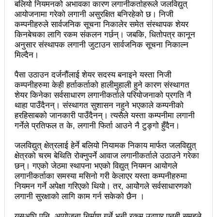
बलियो नियमनको अभावका कारण लगानीकर्ताहरूले जलविद्युत्
आयोजनामा गरेको लगानी असुरक्षित बनिरहेको छ। निजी
उपनिर्वाचन २०८१: एमालेभन्दा माओवादी प्रभावशाली
कम्पनीहरुले सार्वजनिक सूचना निकालेर समेत संस्थापक शेयर
किनबेचका लागि रकम संकलन गर्छन्। जबकि, धितोपत्र कानून
ककनी २ मा माओवादी विजयी
अनुसार संस्थापक लगानी जुटाउन सार्वजनिक सूचना निकाल्न
ककनी २ मा खस्यो ६८ प्रतिशतभन्दा बढी मत: गणना आजै हुने
मिल्दैन।
उपचुनाव सकियो: ६२ प्रतिशतभन्दा बढी मत खसेको अनुमान
पैसा उठाउन दर्जनौंलाई शेयर सदस्य बनाइने यस्ता निजी
कम्पनीहरुमा केही हर्ताकर्ताको हालीमुहाली हुने कारण संस्थागत
पालिका उपचुनाव: ४१ पदका लागि मतदान शुरु
शेयर किनेका सर्वसाधारण लगानीकर्ताले परियोजनाको प्रगति नै
थाहा पाउँदैनन्। संस्थागत सुशासन नहुने भएकाले कम्पनीको
भरतपुुरमा सार्वजनिक सुनुवाई, गुनासो नआउने गरी काम गर्न
हरहिसाबको जानकारी पाउँदैनन्। त्यसैले यस्ता कम्पनीमा लगानी
गर्नेले प्रतिफल त के, लगानी फिर्ता आउने नै टुङ्गो हुँदैन।
मेयर दाहालको निर्देशन
उपनिर्वाचन सुशासनका पक्षमा र भ्रष्टाचारका विरुद्ध मत जाहेर
जलविद्युत् क्षेत्रलाई हेर्ने बलियो नियामक निकाय मार्फत जलविद्युत्
क्षेत्रको चरम बेथिति रोक्नुपर्ने आवाज लगानीकर्ताले उठाउने गरेका
गर्ने महत्वपूर्ण अवसर: प्रचण्ड
छन्। गएको जेठमा स्थापना भएको विद्युत् नियमन आयोगले
लगानीकर्ताका समस्या मसिनो गरी केलाएर यस्ता कम्पनीहरुमा
सुरु भयो चौथो सुनवल महोत्सव: उद्योगमैत्री वातावरण बनाउन
नियमन गर्ने अपेक्षा गरिएको थियो। तर, आयोेगले सर्वसाधारणको
लगानी सुरक्षाको लागि काम गर्न सकेको छैन ।
लागि पर्ने मन्त्री कलवारको भनाइ
यसअघि पनि, आयोजना निर्माण गर्ने भनी रकम उठाएर एनबी समूहले