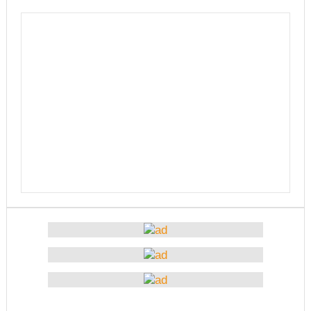
नदिइएको प्रतिवेदनमा (पूर्णपाठ)
निगमको गरिमाको रक्षा गर्ने संकल्प गर्नुपर्छ : उड्डयनमन्त्री
तामाङ
बेलकोटगढीको चौथो नगरअधिवेसनः नीति तथा कार्यक्रम
सर्वसम्मत पारित
अछाम छाउपडी घटनाबारे राष्ट्रिय सभामा जवाफ दिन
गृहमन्त्रीलाई अध्यक्षको निर्देशन
ट्राफिक प्रहरीबाट कुटिए सर्वसाधारण
सहकारीसम्बन्धी उजुरी र गुनासो सङ्कलन गरी विश्लेषण
उच्चस्तरीय जाँचबुझ समिति गठन गरिन्छ : प्रधानमन्त्री
उद्योगको प्रवर्द्धन र विस्तारका लागि प्रदेश सरकारले कानुनी
जटिलतालाई हटाउने: मन्त्री बस्नेत