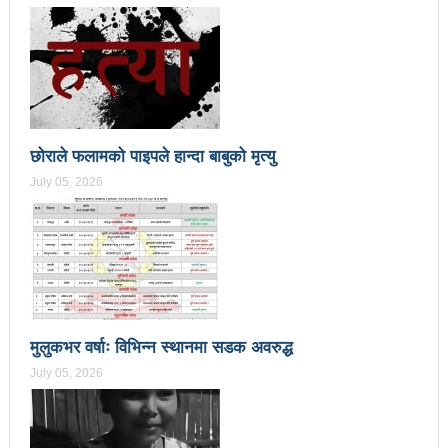
उत्कृष्ट
संविधानसभाबाट संविधान बनाउने मुद्दा जनयुद्धको मुख्य मुद्दा होः
प्रचण्ड
बोगटीको स्मृतिमा रक्तदान कार्यक्रम
छोराले फलामको पाइपले हान्दा बाबुको मृत्यु
पब्लिक स्पिच नेपालको विजेता बने दैलेखका दिल बहादुर
July 05, 2026
संविधानको रक्षा र कार्यान्वयनमा जनताको खबरदारी आवश्यकः
प्रचण्ड
माओवादीमा जनपरिचालनका कार्यक्रमको तयारीः तीन
आयोगको बैठक सकियो
मुलुकभर वर्षाः विभिन्न स्थानमा सडक अवरुद्ध
वृत्तचित्र फिल्म ‘गर्ल्स रिराइटिङ डेस्टिनी’ को विशेष प्रदर्शनी
July 05, 2026
दुईपिपलमा बुधबार रोपाइ जात्राः कलाकारको व्यवस्थापनमा
जनप्रतिनिधि