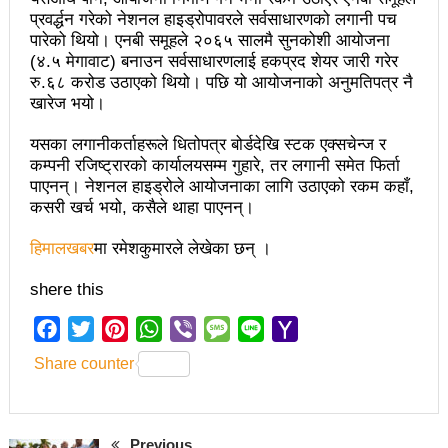
चितवनको माडीमा सम्पन्न मैयादेवि महिला क्रिकेट सिरिजको
प्रवर्द्धन गरेको नेशनल हाइड्रोपावरले सर्वसाधारणको लगानी पच
पारेको थियो। एनबी समूहले २०६५ सालमै सुनकोशी आयोजना
उपाधि नवलपरासीलाई
(४.५ मेगावाट) बनाउन सर्वसाधारणलाई हकप्रद शेयर जारी गरेर
चौथो सुनवल महोत्सव भोलिदेखि सुरु हुँदै
रु.६८ करोड उठाएको थियो। पछि यो आयोजनाको अनुमतिपत्र नै
खारेज भयो।
प्रमुख प्रशासकीय अधिकृतको सरुवा रोक्न पालिका
यसका लगानीकर्ताहरूले धितोपत्र बोर्डदेखि स्टक एक्सचेन्ज र
अध्यक्षसहित कर्मचारीको आन्दोलन
कम्पनी रजिष्ट्रारको कार्यालयसम्म गुहारे, तर लगानी समेत फिर्ता
पाएनन्। नेशनल हाइड्रोले आयोजनाका लागि उठाएको रकम कहाँ,
नेत्रहीन टी–२० विश्वकप क्रिकेटमा नेपालले
कसरी खर्च भयो, कसैले थाहा पाएनन्।
अफगानिस्तानलाई हरायो
हिमालखबर
मा रमेशकुमारले लेखेका छन् ।
मानव तस्करीको अभियोगमा पक्राउ परेका कोशी प्रदेशका
shere this
पूर्वमन्त्री अधिकारीविरुद्ध मुद्दा नचल्ने
Facebook
Twitter
Pinterest
WhatsApp
Viber
Message
Line
Yahoo
आगामी चुनावमा भाग लिने नेत्रविक्रम चन्दको संकेत
Mail
Share counter
२८५ कैदीबन्दीलाई जेलबाहिर बस्ने सुविधा
अब धरहरा चढ्न पैसा, पार्किङ शुल्क पनि लाग्ने
Previous