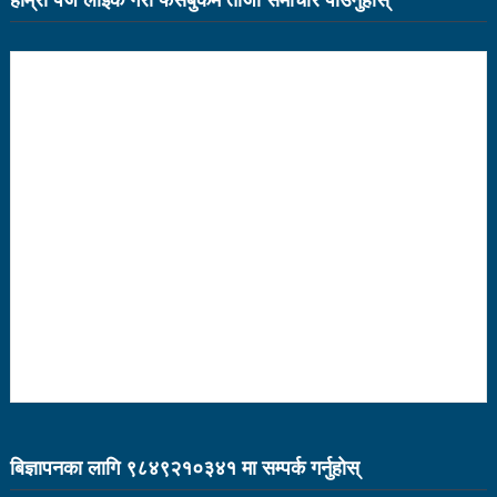
तामाङ
झापामा माओवादीले १ लाख लिचि र कागतीका विरुवा रोप्ने
प्राध्यानाध्यापक संघ नेपाल नवलपरासी पश्चिमको अध्यक्षमा
पौडेल
पत्रकारितामा काउन्सिलको अनुदानले थपेको इट्टा
पर्यटन क्षेत्रका समस्या समाधान गर्नेछुः मन्त्री तामाङ
आज भाषा दिवसः बाग्मतीमा नेवारी र तामाङ सरकारी कामकाजी
भाषा लागु
राजनीतिक अधिकारबिना प्रेस स्वतन्त्रता सम्भव छैनः मन्त्री
शर्मा
इमान्दारिताका साथ जनताकाे सेवा गर्न पालिकाका नेता
कार्यकर्तालाई मन्त्री तामाङको निर्देशन
बिज्ञापनका लागि ९८४९२१०३४१ मा सम्पर्क गर्नुहाेस्