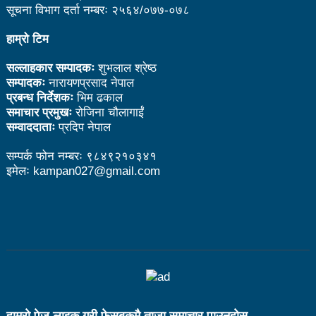
सूचना विभाग दर्ता नम्बरः २५६४/०७७-०७८
भ्रामक र तथ्यहीन सूचना देशलाई घातक: अध्यक्ष बस्नेत
हाम्रो टिम
काउन्सिलद्वारा परराष्ट्र मामिला विटमा रिपोर्टिङ गरिरहेका
सल्लाहकार सम्पादकः
शुभलाल श्रेष्ठ
सञ्चारकर्मीसँग छलफल
सम्पादकः
नारायणप्रसाद नेपाल
प्रबन्ध निर्देशकः
भिम ढकाल
सामाजिक सञ्जाल व्यवस्थित गर्न बलियो पत्रकारिता हुनैपर्छः
समाचार प्रमुखः
रोजिना चौलागाईं
सम्वाददाताः
प्रदिप नेपाल
सरोकारवाला
नेपाल अभौतिक सांस्कृतिक सम्पदाको दृष्टिले धनी छः मन्त्री
सम्पर्क फोन नम्बरः ९८४९२१०३४१
इमेलः kampan027@gmail.com
तामाङ
पत्रकारिता झारा टार्ने हुनुहुँदैन, परिणाममुखी हुनुपर्छः अध्यक्ष
बस्नेत
बजेट फेसबुकमा हुँदैन, रातो किताबमा आउँछः मन्त्री तामाङ
१६ लाख पर्यटन भित्र्याउने सरकारको लक्ष्य पूरा हुन्छः मन्त्री
हाम्राे पेज लाइक गरी फेसबुकमै ताजा समाचार पाउनुहाेस्