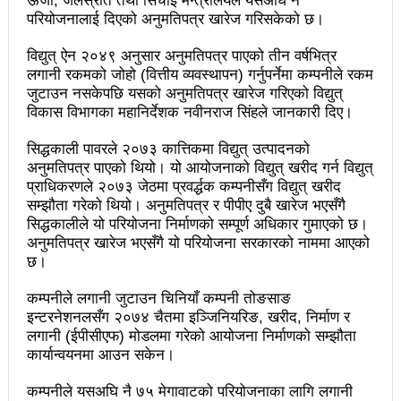
ऊर्जा, जलस्रोत तथा सिंचाइ मन्त्रालयले यसअघि नै
चलचित्र विकास बोर्डका नवनियुक्त सदस्य गणेश सुवेदीलाई
परियोजनालाई दिएको अनुमतिपत्र खारेज गरिसकेको छ।
आइएनएनएफद्वारा सम्मान
विद्युत् ऐन २०४९ अनुसार अनुमतिपत्र पाएको तीन वर्षभित्र
एनआरएनए बेलायतको अध्यक्षमा जिलिङका पुडासैनी
लगानी रकमको जोहो (वित्तीय व्यवस्थापन) गर्नुपर्नेमा कम्पनीले रकम
जुटाउन नसकेपछि यसको अनुमतिपत्र खारेज गरिएको विद्युत्
महानगर यातायातले थप्यो १२ वटा विद्युतीय बस
विकास विभागका महानिर्देशक नवीनराज सिंहले जानकारी दिए।
गणेश पण्डितको कवितासङ्ग्रह कालापानी लोकार्पण
सिद्धकाली पावरले २०७३ कात्तिकमा विद्युत् उत्पादनको
अनुमतिपत्र पाएको थियो। यो आयोजनाको विद्युत् खरीद गर्न विद्युत्
फोहोरमैला व्यवस्थापन संघ नेपालको अध्यक्षमा नुवाकोटका घिमिरे
प्राधिकरणले २०७३ जेठमा प्रवर्द्धक कम्पनीसँग विद्युत् खरीद
सम्झौता गरेको थियो। अनुमतिपत्र र पीपीए दुबै खारेज भएसँगै
निर्वाचित
सिद्धकालीले यो परियोजना निर्माणको सम्पूर्ण अधिकार गुमाएको छ।
कविता – सुख भोग
अनुमतिपत्र खारेज भएसँगै यो परियोजना सरकारको नाममा आएको
छ।
समाचार हटाउने अदालतको आदेश र पत्रकार पक्राउ पुर्जीबारे
कम्पनीले लगानी जुटाउन चिनियाँ कम्पनी तोङसाङ
काउन्सिल सुक्ष्म अध्ययनमा
इन्टरनेशनलसँग २०७४ चैतमा इञ्जिनियरिङ, खरीद, निर्माण र
लगानी (ईपीसीएफ) मोडलमा गरेको आयोजना निर्माणको सम्झौता
लोकतान्त्रिक सहिद सन्तति वृत्ति कोष स्थापनाः सहिदका
कार्यान्वयनमा आउन सकेन।
बालबालिकाको शिक्षामा खर्च हुने
कम्पनीले यसअघि नै ७५ मेगावाटको परियोजनाका लागि लगानी