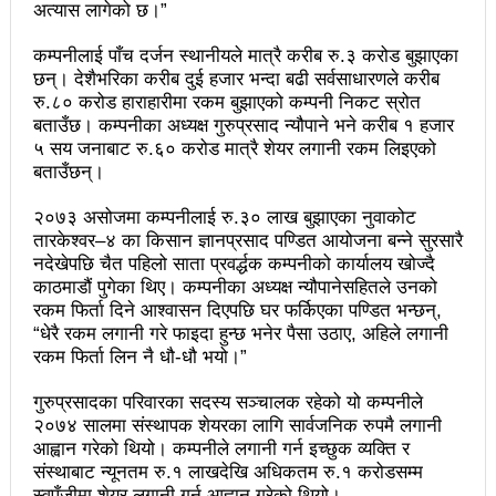
अत्यास लागेको छ।”
प्रेस सेन्टरको महाधिवेसनमा पुरस्कृत हुँदै यी पत्रकार
कम्पनीलाई पाँच दर्जन स्थानीयले मात्रै करीब रु.३ करोड बुझाएका
भरतपुरका १ सय २९ सुकुम्बासी घरधुरीलाई लालपूर्जा वितरण
छन्। देशैभरिका करीब दुई हजार भन्दा बढी सर्वसाधारणले करीब
रु.८० करोड हाराहारीमा रकम बुझाएको कम्पनी निकट स्रोत
हानलाई मजदुर संगठनहरुको ध्यानाकर्षण पत्र, देशैभर
बताउँछ। कम्पनीका अध्यक्ष गुरुप्रसाद न्यौपाने भने करीब १ हजार
अभियानात्मक कार्यक्रम
५ सय जनाबाट रु.६० करोड मात्रै शेयर लगानी रकम लिइएको
बताउँछन्।
‘महिला अधिकारका निम्ति सदनबाट कानून बनाउन ढिला भयो’
२०७३ असोजमा कम्पनीलाई रु.३० लाख बुझाएका नुवाकोट
सहिद स्मृति दिवसमा माओवादी बेलकोटगढी नगरद्वारा वैचारिक,
तारकेश्वर–४ का किसान ज्ञानप्रसाद पण्डित आयोजना बन्ने सुरसारै
नदेखेपछि चैत पहिलो साता प्रवर्द्धक कम्पनीको कार्यालय खोज्दै
राजनीतिक कार्यशाला
काठमाडौं पुगेका थिए। कम्पनीका अध्यक्ष न्यौपानेसहितले उनको
रकम फिर्ता दिने आश्वासन दिएपछि घर फर्किएका पण्डित भन्छन्,
त्रिदेशीय विद्युत ब्यापार सम्झौता नेपालका लागि कोशेढुंगाः
“धेरै रकम लगानी गरे फाइदा हुन्छ भनेर पैसा उठाए, अहिले लगानी
प्रचण्ड
रकम फिर्ता लिन नै धौ-धौ भयो।”
कविता- म हैन भने
आवश्यकता मिडिया साक्षरताको
गुरुप्रसादका परिवारका सदस्य सञ्चालक रहेको यो कम्पनीले
२०७४ सालमा संस्थापक शेयरका लागि सार्वजनिक रुपमै लगानी
३ महिनामा प्रेस स्वतन्त्रता हननका १३ घटना
आह्वान गरेको थियो। कम्पनीले लगानी गर्न इच्छुक व्यक्ति र
संस्थाबाट न्यूनतम रु.१ लाखदेखि अधिकतम रु.१ करोडसम्म
काउन्सिलद्वारा ४ वटा सञ्चार माध्यमको कालोसूची फुकुवा, ३
स्वपुँजीमा शेयर लगानी गर्न आह्वान गरेको थियो।