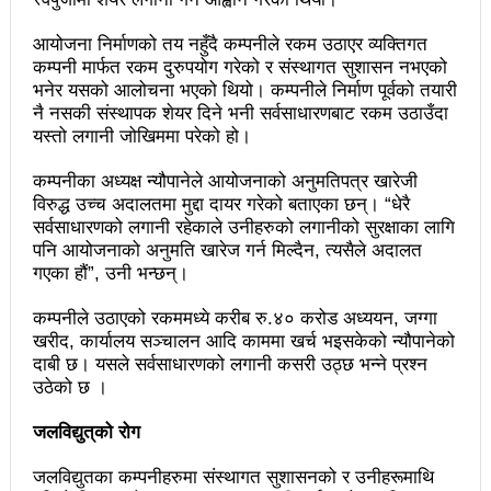
वटा सूचीकरणबाट हटे
आयोजना निर्माणको तय नहुँदै कम्पनीले रकम उठाएर व्यक्तिगत
कम्पनी मार्फत रकम दुरुपयोग गरेको र संस्थागत सुशासन नभएको
इन्द्रेश्वर युवा समाजद्वारा बेलकोटगढीका ५ विद्यालयमा छात्रवृत्ति
भनेर यसको आलोचना भएको थियो। कम्पनीले निर्माण पूर्वको तयारी
वितरण
नै नसकी संस्थापक शेयर दिने भनी सर्वसाधारणबाट रकम उठाउँदा
यस्तो लगानी जोखिममा परेको हो।
भरतपुरको मुख्य सडकमा भएको भूमिगत विद्युतिकरणको ब्रेकथ्रु
कम्पनीका अध्यक्ष न्यौपानेले आयोजनाको अनुमतिपत्र खारेजी
सकियो चितवन महोत्सव : ५ लाख सहभागि, ३० करोडको
विरुद्ध उच्च अदालतमा मुद्दा दायर गरेको बताएका छन्। “धेरै
सर्वसाधारणको लगानी रहेकाले उनीहरुको लगानीको सुरक्षाका लागि
कारोबार
पनि आयोजनाको अनुमति खारेज गर्न मिल्दैन, त्यसैले अदालत
गएका हौं”, उनी भन्छन्।
बाघले झम्टिँदा मोटरसाइकलमा सवार दुई जना घाइते
कम्पनीले उठाएको रकममध्ये करीब रु.४० करोड अध्ययन, जग्गा
टोखामा कर्जा सदुपयोगिता सम्बन्धी अन्तरक्रिया
खरीद, कार्यालय सञ्चालन आदि काममा खर्च भइसकेको न्यौपानेको
एकाबिहानै चीनमा भुकम्पः नेपालमा कडा धक्का महसुस
दाबी छ। यसले सर्वसाधारणको लगानी कसरी उठ्छ भन्ने प्रश्न
उठेको छ ।
बिद्यार्थीलाई चलचित्र सिकाउँदै बागमती प्रदेश सरकार
जलविद्युत्‌को रोग
भोलि चितवनमा माओवादीको विशाल सभा: प्रचण्डले सम्बोधन
जलविद्युतका कम्पनीहरुमा संस्थागत सुशासनको र उनीहरूमाथि
गर्ने