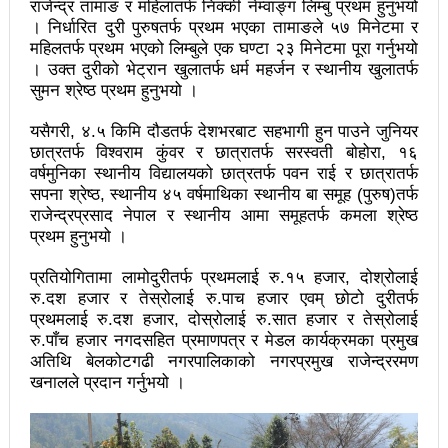
राजेन्द्र तामाङ र महिलातर्फ निक्की नेम्वाङ्ग लिम्बु प्रथम हुनुभयो
महिनावारी स्वच्छताका लागि ३९२ साइकल यात्रीको
। निर्धारित दुरी पुरुषतर्फ प्रथम भएका तामाङले ५७ मिनेटमा र
महिलतर्फ प्रथम भएको लिम्बुले एक घण्टा २३ मिनेटमा पूरा गर्नुभयो
सचेतनामूलक र्‍याली
। उक्त दुरीको भेट्रान खुलातर्फ धर्म महर्जन र स्थानीय खुलातर्फ
नवलपरासी काठमाडौँ सम्पर्क समन्वय समितिको अध्यक्षमा
सुमन श्रेष्ठ प्रथम हुनुभयो ।
विश्वकर्मा
यसैगरी, ४.५ किमि दौडतर्फ देशभरबाट सहभागी हुन पाउने जुनियर
छात्रतर्फ विश्वराम कुंवर र छात्रातर्फ सरस्वती बोहोरा, १६
राजावादीको आन्दोलनः आगलागीमा पत्रकारको मृत्यु
वर्षमुनिका स्थानीय विद्यालयको छात्रतर्फ पवन राई र छात्रातर्फ
सपना श्रेष्ठ, स्थानीय ४५ वर्षमाथिका स्थानीय बा समूह (पुरुष)तर्फ
कर्फ्यु लागे पनि तीनकुने क्षेत्र अझै अशान्तः सडकमा सेना
राजेन्द्रप्रसाद नेपाल र स्थानीय आमा समूहतर्फ कमला श्रेष्ठ
प्रथम हुनुभयो ।
परिचालन
राजावादीको प्रदर्शन थप उग्रः केही स्थानमा कर्फ्यु आदेश
प्रतियोगितामा लामोदुरीतर्फ प्रथमलाई रु.१५ हजार, दोश्रोलाई
रु.दश हजार र तेस्रोलाई रु.पाच हजार एवम् छोटो दुरीतर्फ
काठमाडौँमा माओवादीको नेतृत्वमा विशाल जनप्रदर्शन
प्रथमलाई रु.दश हजार, दोस्रोलाई रु.सात हजार र तेस्रोलाई
रु.पाँच हजार नगदसहित प्रमाणपत्र र मेडल कार्यक्रमका प्रमुख
राजावादी र प्रहरीबिच झडपः तीनकुने-वानेश्वर क्षेत्र तनावग्रस्त
अतिथि बेलकोटगढी नगरपालिकाको नगरप्रमुख राजेन्द्ररमण
खनालले प्रदान गर्नुभयो ।
लव प्याकुरेलद्वारा निर्देशित वृत्तचित्र ‘गर्ल्स रिराइटिङ डेस्टीनी’
लाई अडियन्स च्वाइस अवार्ड