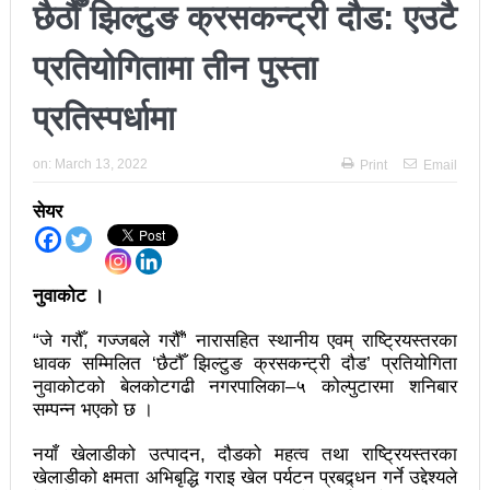
छैठौँ झिल्टुङ क्रसकन्ट्री दौड: एउटै
अझ सुदृढ बनाएको छः प्रचण्ड
प्रतियोगितामा तीन पुस्ता
छिटफुटबाहेक शान्तिपूर्ण रुपमा मतदान सम्पन्न
प्रतिस्पर्धामा
आज प्रतिनिधिसभा सदस्य निर्वाचनः देशैभर मतदान जारी
बैतडीमा जन्तिबस दुर्घटनाः १३ जनाको मृत्यु
on:
March 13, 2022
Print
Email
कविता – अपजश
सेयर
पुरस्कार वितरणबिनै काउन्सिलले सम्पन्न गर्‍यो वार्षिकोत्सव
हितेन्द्रदेव शाक्यलाई पद छाड्नुपर्ने नैतिक दबाबः समय बुझेर
नुवाकोट ।
बाटो खुलाउन मन्त्री घिसिङको म्यासेज
“जे गरौँ, गज्जबले गरौँ” नारासहित स्थानीय एवम् राष्ट्रियस्तरका
धावक सम्मिलित ‘छैटौँ झिल्टुङ क्रसकन्ट्री दौड’ प्रतियोगिता
खतिवडाको नयाँ गीत जमाना आजकाल
नुवाकोटको बेलकोटगढी नगरपालिका–५ कोल्पुटारमा शनिबार
सहनशीलताको ब्रेक
सम्पन्न भएको छ ।
राममाया च्यामिनीसँग दशरथ चन्दको अनुरोध – प्रेमविनोद नन्दन
नयाँ खेलाडीको उत्पादन, दौडको महत्व तथा राष्ट्रियस्तरका
खेलाडीको क्षमता अभिबृद्धि गराइ खेल पर्यटन प्रबद्र्धन गर्ने उद्देश्यले