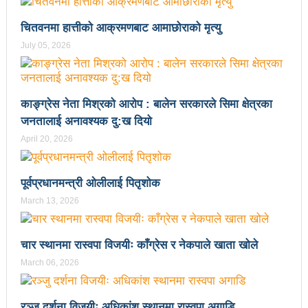
भरतपुर महानगर युवा संजालको फुटसल : पुरुषतर्फ वडा नं. ५ र
चितवनमा हात्तीको आक्रमणबाट आमाछोराको मृत्यु
महिलातर्फ २३ विजयी
July 05, 2026
Public governance training class for sister cities
in Indian Ocean Rim countries was successfully
काङ्ग्रेस नेता मिश्रको आरोप : बालेन सरकारले सिमा क्षेत्रका
जनतालाई अनावश्यक दु:ख दियो
launched in Kunming
April 20, 2026
रसुवा उडेको हेलिकप्टर दुर्घटनाः ५ जनाको मृत्यु
दारी ग्याङ फुटसल प्रतियोगिताको टिम दर्ता फारम खुल्यो
पूर्वप्रधानमन्त्री ओलीलाई पितृशोक
चेपिण्डे खोलाले बगाएर ६ वर्षीय बालकको मृत्यु
March 13, 2026
नेपालको आर्थिक सामाजिक विकास नै चीनको उत्कट चाहना
चार स्थानमा रास्वपा विजयीः काँग्रेस र नेकपाले खाता खोले
होः राजदूत छन सोङ
March 06, 2026
संघीयताका अवसर र उपलब्धीको सदुपयोग गर्नुपर्नेमा वक्ताहरुको
जोड
रञ्जु दर्शना विजयीः अधिकांश स्थानमा रास्वपा अगाडि