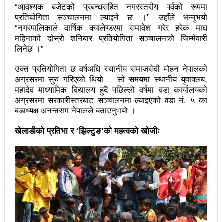
“आवश्यक बजेटको प्रबन्धसहित नगरस्तरीय पर्वको रूपमा
वटा सूचीकरणबाट हटे
प्रतियोगिता सञ्चालनमा ल्याइने छ ।” उहाँले भन्नुभयो
“नगरपालिकाले वार्षिक क्यालेण्डरमा समावेश गरेर हरेक माघ
इन्द्रेश्वर युवा समाजद्वारा बेलकोटगढीका ५ विद्यालयमा छात्रवृत्ति
महिनाको दोस्रो शनिबार प्रतियोगिता सञ्चालनको जिम्मेवारी
लिनेछ ।”
वितरण
उक्त प्रतियोगिता छ वर्षअघि स्थानीय समाजसेवी मोहन नेपालको
भरतपुरको मुख्य सडकमा भएको भूमिगत विद्युतिकरणको ब्रेकथ्रु
अग्रसरमा सुरु गरिएको थियो । सो समयमा स्थानीय युवाक्लब,
सकियो चितवन महोत्सव : ५ लाख सहभागि, ३० करोडको
महादेव माध्यामिक विद्यालय हुदै पछिल्लो वर्षमा वडा कार्यालयको
अग्रसरमा सरकारीस्तरबाट सञ्चालनमा ल्याइएको वडा नं. ५ का
कारोबार
वडाध्यक्ष अनन्तराम नेपालले बताउनुभयो ।
बाघले झम्टिँदा मोटरसाइकलमा सवार दुई जना घाइते
खेलाडीको प्रतिभा र ‘झिल्टुङ’को महत्वको खोजीः
टोखामा कर्जा सदुपयोगिता सम्बन्धी अन्तरक्रिया
एकाबिहानै चीनमा भुकम्पः नेपालमा कडा धक्का महसुस
बिद्यार्थीलाई चलचित्र सिकाउँदै बागमती प्रदेश सरकार
भोलि चितवनमा माओवादीको विशाल सभा: प्रचण्डले सम्बोधन
गर्ने