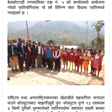
चलचित्र विकास बोर्डका नवनियुक्त सदस्य गणेश सुवेदीलाई
बेलकोटगढी नगरपालिका वडा नं. ५ को कार्यालयले आयोजना
गरेको प्रतियोगितामा यो वर्ष विभिन्न सात विधामा प्रतिस्पर्धा
आइएनएनएफद्वारा सम्मान
गराइएको छ ।
एनआरएनए बेलायतको अध्यक्षमा जिलिङका पुडासैनी
महानगर यातायातले थप्यो १२ वटा विद्युतीय बस
गणेश पण्डितको कवितासङ्ग्रह कालापानी लोकार्पण
फोहोरमैला व्यवस्थापन संघ नेपालको अध्यक्षमा नुवाकोटका घिमिरे
निर्वाचित
कविता – सुख भोग
समाचार हटाउने अदालतको आदेश र पत्रकार पक्राउ पुर्जीबारे
काउन्सिल सुक्ष्म अध्ययनमा
लोकतान्त्रिक सहिद सन्तति वृत्ति कोष स्थापनाः सहिदका
राष्ट्रिय तथा अन्तराष्ट्रियस्तरका खेलाडीले सहभागिता जनाउन
पाउने कोल्पुटारबाट माझगाँउहुदै पुनः कोल्पुटार पुग्ने १३ दशमलव
बालबालिकाको शिक्षामा खर्च हुने
४ किमी दुरीको पुरुषतर्फको प्रतिस्पर्धामा सशस्त्र प्रहरी बलका