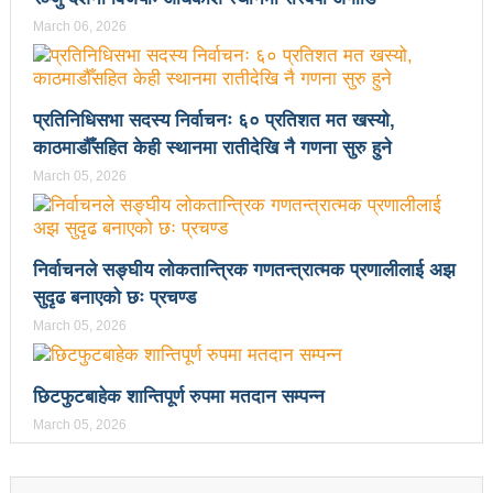
March 06, 2026
१५ दिनमा ३१ वटा युट्युबलगायतका सामाजिक सञ्जाल
काउन्सिलको कारबाहीमा
प्रतिनिधिसभा सदस्य निर्वाचनः ६० प्रतिशत मत खस्यो,
साहित्यकार नेपालको मुक्तकसंग्रह ‘मनीषा’ सार्वजनिक
काठमाडौँसहित केही स्थानमा रातीदेखि नै गणना सुरु हुने
China’s commitment to modernization and deeper
March 05, 2026
reform
अब सरकारमा जाने होइन, जनतामा जाने र पार्टी सुदृढ गर्नेतिर
निर्वाचनले सङ्घीय लोकतान्त्रिक गणतन्त्रात्मक प्रणालीलाई अझ
ध्यान दिइनेछ : प्रचण्ड
सुदृढ बनाएको छः प्रचण्ड
March 05, 2026
सौर्य एयर दुर्घटनाः ४ जनाको जीवितै उद्दार, १५ जनाको मृत्यु
सौर्य एयर दुर्घटनाः आफ्नै कर्मचारी लिएर पोखरा जाँदै थियो
छिटफुटबाहेक शान्तिपूर्ण रुपमा मतदान सम्पन्न
जहाज
March 05, 2026
सौर्य एयरको जहाज दुर्घटनाः २ जनाको शब फेला