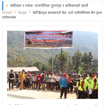
संघीयता र मधेसः राजनीतिक दुराग्रह र कमिसनको छायाँ
HOME
खेलकुद
छैठौँ झिल्टुङ क्रसकन्ट्री दौड: एउटै प्रतियोगितामा तीन पुस्ता
छोराले फलामको पाइपले हान्दा बाबुको मृत्यु
प्रतिस्पर्धामा
चितवनमा हात्तीको आक्रमणबाट आमाछोराको मृत्यु
काङ्ग्रेस नेता मिश्रको आरोप : बालेन सरकारले सिमा क्षेत्रका
जनतालाई अनावश्यक दु:ख दियो
पूर्वप्रधानमन्त्री ओलीलाई पितृशोक
नवनिर्वाचित राष्ट्रिय सभा सदस्यहरुले शपथ लिए
चार स्थानमा रास्वपा विजयीः काँग्रेस र नेकपाले खाता खोले
रञ्जु दर्शना विजयीः अधिकांश स्थानमा रास्वपा अगाडि
प्रतिनिधिसभा सदस्य निर्वाचनः ६० प्रतिशत मत खस्यो,
काठमाडौँसहित केही स्थानमा रातीदेखि नै गणना सुरु हुने
निर्वाचनले सङ्घीय लोकतान्त्रिक गणतन्त्रात्मक प्रणालीलाई