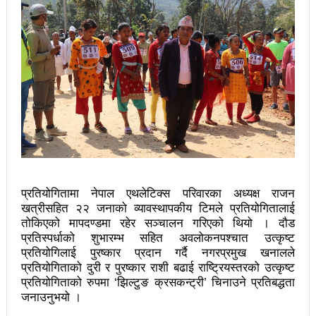
प्रेस सेन्टरको महाधिवेसनमा पुरस्कृत हुँदै यी पत्रकार
भरतपुरका १ सय २९ सुकुम्बासी घरधुरीलाई लालपूर्जा वितरण
हानलाई मजदुर संगठनहरुको ध्यानाकर्षण पत्र, देशैभर
अभियानात्मक कार्यक्रम
‘महिला अधिकारका निम्ति सदनबाट कानून बनाउन ढिला भयो’
सहिद स्मृति दिवसमा माओवादी बेलकोटगढी नगरद्वारा वैचारिक,
राजनीतिक कार्यशाला
प्रतियोगितामा नेपाल एथलेटिक्स परिवारका अध्यक्ष राजन
त्रिदेशीय विद्युत ब्यापार सम्झौता नेपालका लागि कोशेढुंगाः
खत्रीसहित २२ जनाको व्यावस्थापकीय टिमले प्रतियोगितालाई
तोकिएको मापदण्डमा रहेर सञ्चालन गरिएको थियो । दौड
प्रचण्ड
प्रतिस्पर्धाको शुभारम्भ सहित अवलोकनपश्चात उत्कृष्ट
प्रतियोगिलाई पुरष्कार प्रदान गर्दै नगरप्रमुख खनालले
कविता- म हैन भने
आवश्यकता मिडिया साक्षरताको
प्रतियोगिताको दुरी र पुरष्कार राशी बढाई राष्ट्रियस्तरको उत्कृष्ट
३ महिनामा प्रेस स्वतन्त्रता हननका १३ घटना
प्रतियोगिताको रुपमा ‘झिल्टुङ क्रसकन्ट्री’ चिनाउने प्रतिबद्धता
जनाउनुभयो ।
काउन्सिलद्वारा ४ वटा सञ्चार माध्यमको कालोसूची फुकुवा, ३