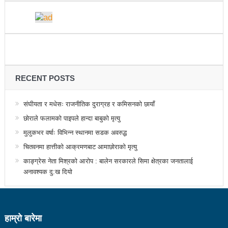
नदिइएको प्रतिवेदनमा (पूर्णपाठ)
निगमको गरिमाको रक्षा गर्ने संकल्प गर्नुपर्छ : उड्डयनमन्त्री
तामाङ
बेलकोटगढीको चौथो नगरअधिवेसनः नीति तथा कार्यक्रम
RECENT POSTS
सर्वसम्मत पारित
अछाम छाउपडी घटनाबारे राष्ट्रिय सभामा जवाफ दिन
संघीयता र मधेसः राजनीतिक दुराग्रह र कमिसनको छायाँ
छोराले फलामको पाइपले हान्दा बाबुको मृत्यु
गृहमन्त्रीलाई अध्यक्षको निर्देशन
मुलुकभर वर्षाः विभिन्न स्थानमा सडक अवरुद्ध
ट्राफिक प्रहरीबाट कुटिए सर्वसाधारण
चितवनमा हात्तीको आक्रमणबाट आमाछोराको मृत्यु
सहकारीसम्बन्धी उजुरी र गुनासो सङ्कलन गरी विश्लेषण
काङ्ग्रेस नेता मिश्रको आरोप : बालेन सरकारले सिमा क्षेत्रका जनतालाई
अनावश्यक दु:ख दियो
उच्चस्तरीय जाँचबुझ समिति गठन गरिन्छ : प्रधानमन्त्री
उद्योगको प्रवर्द्धन र विस्तारका लागि प्रदेश सरकारले कानुनी
हाम्राे बारेमा
जटिलतालाई हटाउने: मन्त्री बस्नेत