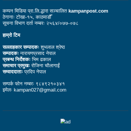
आगामी आर्थिक वर्षभित्रै भरतपुर विमानस्थलको विस्तार
कम्पन मिडिया प्रा.लि.द्धारा सञ्चालित
kampanpost.com
ठेगानाः टोखा-१५, काठमाडौँ
भइसक्छः मन्त्री तामाङ
सूचना विभाग दर्ता नम्बरः २५६४/०७७-०७८
चीन भ्रमणका क्रममा भएका सम्झौता कार्यान्यवनमा गइरहेका
हाम्रो टिम
छन्ः प्रधानमन्त्री प्रचण्ड
सल्लाहकार सम्पादकः
शुभलाल श्रेष्ठ
लुम्बिनी प्रदेशले घरबाटै व्यवसायिक फर्म दर्ता गर्ने व्यवस्था
सम्पादकः
नारायणप्रसाद नेपाल
प्रबन्ध निर्देशकः
भिम ढकाल
मिलाउने:मन्त्री बस्नेत
समाचार प्रमुखः
रोजिना चौलागाईं
सम्वाददाताः
प्रदिप नेपाल
१९ वर्षमुनिको सुदूरपश्चिम छनोट राष्ट्रिय क्रिकेटको उपाधि
सम्पर्क फोन नम्बरः ९८४९२१०३४१
बैतडीलाई
इमेलः kampan027@gmail.com
कसरी पाइनेछ बेलकोटगढीबासीले निःशुल्क रगत
हवाई टिकटको भ्याट हटाउन काम भइरहेको छः मन्त्री तामाङ
अपाङ्गता भएका व्यक्तिहरूको यौनिकता र प्रजनन स्वास्थ्यबारे
सचेतना व्यापक गराउन सरोकारवालाको जोड