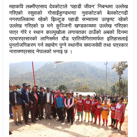
चितवनको माडीमा सम्पन्न मैयादेवि महिला क्रिकेट सिरिजको
महाकवि लक्ष्मीप्रसाद देवकोटाले ‘पहाडी जीवन’ निबन्धमा उल्लेख
उपाधि नवलपरासीलाई
गरिएको रसुवाको गोसाईंकुण्डभन्दा नुवाकोटको बेलकोटगढी
नगरपालिकामा रहेको झिल्टुङ पहाडी सभ्यतामा उत्कृष्ट रहेको
चौथो सुनवल महोत्सव भोलिदेखि सुरु हुँदै
उल्लेख गरिएको छ भने कुञ्जिनी खण्डकाव्यमा उल्लेख गरिएका
पात्र गोरे र स्थान काल्पुखोला लगायतका ठाउँको अबको दिनमा
प्रमुख प्रशासकीय अधिकृतको सरुवा रोक्न पालिका
प्रचारप्रसारको लागिसमेत दौड प्रतियोगितामार्फत इतिहासलाई
पुनर्ताजगिकरण गर्न सहयोग पुग्ने स्थानीय समाजसेवी तथा पत्रकार
अध्यक्षसहित कर्मचारीको आन्दोलन
नारायणप्रसाद नेपालको भनाइ छ ।
नेत्रहीन टी–२० विश्वकप क्रिकेटमा नेपालले
अफगानिस्तानलाई हरायो
मानव तस्करीको अभियोगमा पक्राउ परेका कोशी प्रदेशका
पूर्वमन्त्री अधिकारीविरुद्ध मुद्दा नचल्ने
आगामी चुनावमा भाग लिने नेत्रविक्रम चन्दको संकेत
२८५ कैदीबन्दीलाई जेलबाहिर बस्ने सुविधा
अब धरहरा चढ्न पैसा, पार्किङ शुल्क पनि लाग्ने