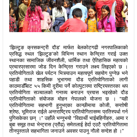
उपनिर्वाचन २०८१: एमालेभन्दा माओवादी प्रभावशाली
ककनी २ मा माओवादी विजयी
ककनी २ मा खस्यो ६८ प्रतिशतभन्दा बढी मत: गणना आजै हुने
उपचुनाव सकियो: ६२ प्रतिशतभन्दा बढी मत खसेको अनुमान
‘झिल्टुङ क्रसकन्ट्री दौड’ मार्फत बेलकोटगढी नगरपालिकाको
प्रसिद्ध स्थल ‘झिल्टुङ’को विभिन्न स्थान केन्द्रित गराई उक्त
पालिका उपचुनाव: ४१ पदका लागि मतदान शुरु
स्थानका सामाजिक जीवनशैली, धार्मिक तथा ऐतिहासिक महत्वको
प्रचारप्रसारमा जोड दिन केन्द्रित गराउने लक्ष्य लिइएको छ ।
भरतपुुरमा सार्वजनिक सुनुवाई, गुनासो नआउने गरी काम गर्न
प्रतियोगिताले खेल पर्यटन भित्र्याउन महत्वपूर्ण सहयोग पुग्नेछ भने
पहाडी तथा शाहसिक भूभागमा दौड प्रतियोगिताको लागी
मेयर दाहालको निर्देशन
काठमाडौँबाट ५५ किमी दुरीमा पर्ने कोल्पुटारमा राष्ट्रियस्तरका थप
उपनिर्वाचन सुशासनका पक्षमा र भ्रष्टाचारका विरुद्ध मत जाहेर
प्रतियोगिता सञ्चालको गन्तव्य बनाउन प्रयास भइरहेको दौड
प्रतियोगिताको संयोजक मोहन नेपालको योजना छ । “यही
गर्ने महत्वपूर्ण अवसर: प्रचण्ड
प्रतियोगितामा सहभागी हुनुभएका कान्छीमाया कोजी, सन्तोषी
श्रेष्ठ, भूमिराज राईले अन्तराष्ट्रिय प्रतियोगितासम्म प्रतिस्पर्धा गर्न
सुरु भयो चौथो सुनवल महोत्सव: उद्योगमैत्री वातावरण बनाउन
पुगिसकेका छन् ।” उहाँले भन्नुभयो “विद्यार्थी भाईबहिनीहरु, आमा र
बुबा समूह तथा भेन्ट्रास (प्रौढ) समेतलाई हेर्दा एउटै प्रतियोगितामा
लागि पर्ने मन्त्री कलवारको भनाइ
तीनपुस्ताले सहभागिता जनाउने अवसर पाउनु नौलो सन्देश हो ।”