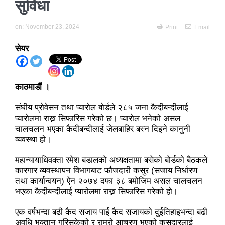
सुविधा
अझ सुदृढ बनाएको छः प्रचण्ड
on:
November 23, 2024
Print
Email
छिटफुटबाहेक शान्तिपूर्ण रुपमा मतदान सम्पन्न
सेयर
आज प्रतिनिधिसभा सदस्य निर्वाचनः देशैभर मतदान जारी
बैतडीमा जन्तिबस दुर्घटनाः १३ जनाको मृत्यु
काठमाडौं ।
कविता – अपजश
संघीय प्रोवेसन तथा प्यारोल बोर्डले २८५ जना कैदीबन्दीलाई
पुरस्कार वितरणबिनै काउन्सिलले सम्पन्न गर्‍यो वार्षिकोत्सव
प्यारोलमा राख्न सिफारिस गरेको छ। प्यारोल भनेको असल
चालचलन भएका कैदीबन्दीलाई जेलबाहिर बस्न दिइने कानुनी
हितेन्द्रदेव शाक्यलाई पद छाड्नुपर्ने नैतिक दबाबः समय बुझेर
व्यवस्था हो।
बाटो खुलाउन मन्त्री घिसिङको म्यासेज
महान्यायाधिवक्ता रमेश बडालको अध्यक्षतामा बसेको बोर्डको बैठकले
खतिवडाको नयाँ गीत जमाना आजकाल
कारगार व्यवस्थापन विभागबाट फौजदारी कसुर (सजाय निर्धारण
तथा कार्यान्वयन) ऐन २०७४ दफा ३८ बमोजिम असल चालचलन
सहनशीलताको ब्रेक
भएका कैदीबन्दीलाई प्यारोलमा राख्न सिफारिस गरेको हो।
राममाया च्यामिनीसँग दशरथ चन्दको अनुरोध – प्रेमविनोद नन्दन
एक वर्षभन्दा बढी कैद सजाय पाई कैद सजायको दुईतिहाइभन्दा बढी
अवधि भुक्तान गरिसकेको र राम्रो आचरण भएको कसुदारलाई