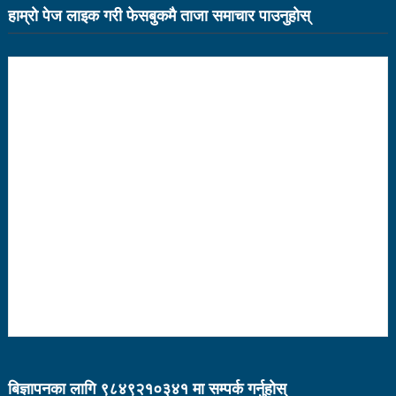
हाम्राे पेज लाइक गरी फेसबुकमै ताजा समाचार पाउनुहाेस्
१५ दिनमा ३१ वटा युट्युबलगायतका सामाजिक सञ्जाल
काउन्सिलको कारबाहीमा
साहित्यकार नेपालको मुक्तकसंग्रह ‘मनीषा’ सार्वजनिक
China’s commitment to modernization and deeper
reform
अब सरकारमा जाने होइन, जनतामा जाने र पार्टी सुदृढ गर्नेतिर
ध्यान दिइनेछ : प्रचण्ड
सौर्य एयर दुर्घटनाः ४ जनाको जीवितै उद्दार, १५ जनाको मृत्यु
सौर्य एयर दुर्घटनाः आफ्नै कर्मचारी लिएर पोखरा जाँदै थियो
जहाज
सौर्य एयरको जहाज दुर्घटनाः २ जनाको शब फेला
बिज्ञापनका लागि ९८४९२१०३४१ मा सम्पर्क गर्नुहाेस्