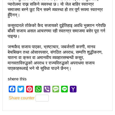
चलचित्र विकास बोर्डका नवनियुक्त सदस्य गणेश सुवेदीलाई
प्यारोलमा राख्न सकिने व्यवस्था छ। यो जेल बाहिर स्वतन्त्र
समाजमा बस्ने छुट दिन सक्ने व्यवस्था हो तर पूर्ण रूपमा स्वतन्त्र
आइएनएनएफद्वारा सम्मान
हुँदैनन्।
एनआरएनए बेलायतको अध्यक्षमा जिलिङका पुडासैनी
कसुरदारले तोकेको कैद सजायको दुईतिहाइ अवधि भुक्तान गरेपछि
महानगर यातायातले थप्यो १२ वटा विद्युतीय बस
बाँकी सजाय असल आचरणमा रही स्वतन्त्र समाजमा बसेर पूरा गर्न
पाइन्छ।
गणेश पण्डितको कवितासङ्ग्रह कालापानी लोकार्पण
जन्मकैद सजाय पाएका, भ्रष्टाचार, जबर्जस्ती करणी, मानव
फोहोरमैला व्यवस्थापन संघ नेपालको अध्यक्षमा नुवाकोटका घिमिरे
बेचबिखन तथा ओसारपसार, संगठित अपराध, सम्पत्ति शुद्धीकरण,
यातना वा क्रूर वा अमानवीय व्यवहारसम्बन्धी कसुर,
निर्वाचित
मानवताविरुद्धको अपराध र राज्यविरुद्धको अपराधमा सजाय
पाएकाहरूलाई भने यो सुविधा पाउने छैनन्।
कविता – सुख भोग
समाचार हटाउने अदालतको आदेश र पत्रकार पक्राउ पुर्जीबारे
shere this
काउन्सिल सुक्ष्म अध्ययनमा
Facebook
Twitter
Pinterest
WhatsApp
Viber
Message
Line
Yahoo
Mail
Share counter
लोकतान्त्रिक सहिद सन्तति वृत्ति कोष स्थापनाः सहिदका
बालबालिकाको शिक्षामा खर्च हुने