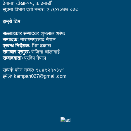
ठेगानाः टोखा-१५, काठमाडौँ
भरतपुर महानगर युवा संजालको फुटसल : पुरुषतर्फ वडा नं. ५ र
सूचना विभाग दर्ता नम्बरः २५६४/०७७-०७८
महिलातर्फ २३ विजयी
हाम्रो टिम
Public governance training class for sister cities
सल्लाहकार सम्पादकः
शुभलाल श्रेष्ठ
सम्पादकः
नारायणप्रसाद नेपाल
in Indian Ocean Rim countries was successfully
प्रबन्ध निर्देशकः
भिम ढकाल
समाचार प्रमुखः
रोजिना चौलागाईं
launched in Kunming
सम्वाददाताः
प्रदिप नेपाल
रसुवा उडेको हेलिकप्टर दुर्घटनाः ५ जनाको मृत्यु
सम्पर्क फोन नम्बरः ९८४९२१०३४१
दारी ग्याङ फुटसल प्रतियोगिताको टिम दर्ता फारम खुल्यो
इमेलः kampan027@gmail.com
चेपिण्डे खोलाले बगाएर ६ वर्षीय बालकको मृत्यु
नेपालको आर्थिक सामाजिक विकास नै चीनको उत्कट चाहना
होः राजदूत छन सोङ
संघीयताका अवसर र उपलब्धीको सदुपयोग गर्नुपर्नेमा वक्ताहरुको
जोड