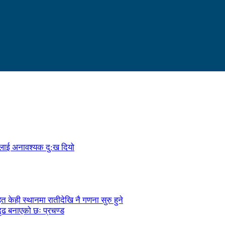
ालाई अनावश्यक दु:ख दियो
केही स्थानमा रातीदेखि नै गणना सुरु हुने
ृढ बनाएको छः प्रचण्ड