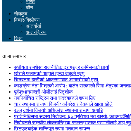
भारत
चीन
खेलकुद
विचार/विश्लेषण
अन्तर्वार्ता
अन्तरक्रिया
शिक्षा
ताजा समाचार
संघीयता र मधेसः राजनीतिक दुराग्रह र कमिसनको छायाँ
छोराले फलामको पाइपले हान्दा बाबुको मृत्यु
चितवनमा हात्तीको आक्रमणबाट आमाछोराको मृत्यु
काङ्ग्रेस नेता मिश्रको आरोप : बालेन सरकारले सिमा क्षेत्रका जनत
पूर्वप्रधानमन्त्री ओलीलाई पितृशोक
नवनिर्वाचित राष्ट्रिय सभा सदस्यहरुले शपथ लिए
चार स्थानमा रास्वपा विजयीः काँग्रेस र नेकपाले खाता खोले
रञ्जु दर्शना विजयीः अधिकांश स्थानमा रास्वपा अगाडि
प्रतिनिधिसभा सदस्य निर्वाचनः ६० प्रतिशत मत खस्यो, काठमाडौँसहित 
निर्वाचनले सङ्घीय लोकतान्त्रिक गणतन्त्रात्मक प्रणालीलाई अझ सुद
छिटफुटबाहेक शान्तिपूर्ण रुपमा मतदान सम्पन्न