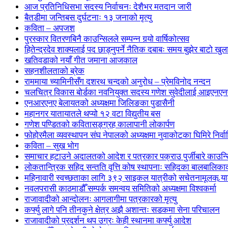
आज प्रतिनिधिसभा सदस्य निर्वाचनः देशैभर मतदान जारी
बैतडीमा जन्तिबस दुर्घटनाः १३ जनाको मृत्यु
कविता – अपजश
पुरस्कार वितरणबिनै काउन्सिलले सम्पन्न गर्‍यो वार्षिकोत्सव
हितेन्द्रदेव शाक्यलाई पद छाड्नुपर्ने नैतिक दबाबः समय बुझेर बाटो खु
खतिवडाको नयाँ गीत जमाना आजकाल
सहनशीलताको ब्रेक
राममाया च्यामिनीसँग दशरथ चन्दको अनुरोध – प्रेमविनोद नन्दन
चलचित्र विकास बोर्डका नवनियुक्त सदस्य गणेश सुवेदीलाई आइएनएनएफ
एनआरएनए बेलायतको अध्यक्षमा जिलिङका पुडासैनी
महानगर यातायातले थप्यो १२ वटा विद्युतीय बस
गणेश पण्डितको कवितासङ्ग्रह कालापानी लोकार्पण
फोहोरमैला व्यवस्थापन संघ नेपालको अध्यक्षमा नुवाकोटका घिमिरे निर्व
कविता – सुख भोग
समाचार हटाउने अदालतको आदेश र पत्रकार पक्राउ पुर्जीबारे काउन्सि
लोकतान्त्रिक सहिद सन्तति वृत्ति कोष स्थापनाः सहिदका बालबालिकाको 
महिनावारी स्वच्छताका लागि ३९२ साइकल यात्रीको सचेतनामूलक र्‍य
नवलपरासी काठमाडौँ सम्पर्क समन्वय समितिको अध्यक्षमा विश्वकर्मा
राजावादीको आन्दोलनः आगलागीमा पत्रकारको मृत्यु
कर्फ्यु लागे पनि तीनकुने क्षेत्र अझै अशान्तः सडकमा सेना परिचालन
राजावादीको प्रदर्शन थप उग्रः केही स्थानमा कर्फ्यु आदेश