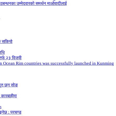
ले गठबन्धनका उम्मेदवारको समर्थन माओवादीलाई
क सकियो
िधि
तर्फ २३ विजयी
ndian Ocean Rim countries was successfully launched in Kunming
दूत छन सोङ
 कारबाहीमा
m
इनेछ : प्रचण्ड