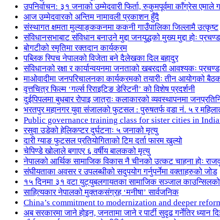
उपनिर्वाचन: ३१ जनाको उम्मेदवारी फिर्ता, रुकुमपूर्वमा काँग्रेस एमा
आज उम्मेदवारको अन्तिम नामावली प्रकाशन हुँदै
संस्थागत क्षमता मुल्याङ्ककनमा ककनी गाउँपालिका जिल्लामै उत्कृष्ट
संविधानसभाबाट संविधान बनाउने मुद्दा जनयुद्धको मुख्य मुद्दा होः प्रचण्ड
बोगटीको स्मृतिमा रक्तदान कार्यक्रम
पब्लिक स्पिच नेपालको विजेता बने दैलेखका दिल बहादुर
संविधानको रक्षा र कार्यान्वयनमा जनताको खबरदारी आवश्यकः प्रचण्ड
माओवादीमा जनपरिचालनका कार्यक्रमको तयारीः तीन आयोगको बैठ
वृत्तचित्र फिल्म ‘गर्ल्स रिराइटिङ डेस्टिनी’ को विशेष प्रदर्शनी
दुईपिपलमा बुधबार रोपाइ जात्राः कलाकारको व्यवस्थापनमा जनप्रतिन
भरतपुर महानगर युवा संजालको फुटसल : पुरुषतर्फ वडा नं. ५ र महिला
Public governance training class for sister cities in I
रसुवा उडेको हेलिकप्टर दुर्घटनाः ५ जनाको मृत्यु
दारी ग्याङ फुटसल प्रतियोगिताको टिम दर्ता फारम खुल्यो
चेपिण्डे खोलाले बगाएर ६ वर्षीय बालकको मृत्यु
नेपालको आर्थिक सामाजिक विकास नै चीनको उत्कट चाहना होः राज
संघीयताका अवसर र उपलब्धीको सदुपयोग गर्नुपर्नेमा वक्ताहरुको जोड
१५ दिनमा ३१ वटा युट्युबलगायतका सामाजिक सञ्जाल काउन्सिलको
साहित्यकार नेपालको मुक्तकसंग्रह ‘मनीषा’ सार्वजनिक
China’s commitment to modernization and deeper refor
अब सरकारमा जाने होइन, जनतामा जाने र पार्टी सुदृढ गर्नेतिर ध्यान दि