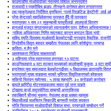
काठमाडौँमा माओवादीको नेतृत्वमा विशाल जनप्रदर्शन
राजावादी र प्रहरीबिच झडपः तीनकुने-वानेश्वर क्षेत्र तनावग्रस्त
लव प्याकुरेलद्वारा निर्देशित वृत्तचित्र ‘गर्ल्स रिराइटिङ डेस्टीनी’ लाई 
प्रेस सेन्टरको महाधिवेसनमा पुरस्कृत हुँदै यी पत्रकार
भरतपुरका १ सय २९ सुकुम्बासी घरधुरीलाई लालपूर्जा वितरण
हानलाई मजदुर संगठनहरुको ध्यानाकर्षण पत्र, देशैभर अभियानात्मक क
‘महिला अधिकारका निम्ति सदनबाट कानून बनाउन ढिला भयो’
सहिद स्मृति दिवसमा माओवादी बेलकोटगढी नगरद्वारा वैचारिक, राजनी
त्रिदेशीय विद्युत ब्यापार सम्झौता नेपालका लागि कोशेढुंगाः प्रचण्ड
कविता- म हैन भने
आवश्यकता मिडिया साक्षरताको
३ महिनामा प्रेस स्वतन्त्रता हननका १३ घटना
काउन्सिलद्वारा ४ वटा सञ्चार माध्यमको कालोसूची फुकुवा, ३ वटा सू
इन्द्रेश्वर युवा समाजद्वारा बेलकोटगढीका ५ विद्यालयमा छात्रवृत्ति वित
भरतपुरको मुख्य सडकमा भएको भूमिगत विद्युतिकरणको ब्रेकथ्रु
सकियो चितवन महोत्सव : ५ लाख सहभागि, ३० करोडको कारोबार
बाघले झम्टिँदा मोटरसाइकलमा सवार दुई जना घाइते
टोखामा कर्जा सदुपयोगिता सम्बन्धी अन्तरक्रिया
एकाबिहानै चीनमा भुकम्पः नेपालमा कडा धक्का महसुस
बिद्यार्थीलाई चलचित्र सिकाउँदै बागमती प्रदेश सरकार
भोलि चितवनमा माओवादीको विशाल सभा: प्रचण्डले सम्बोधन गर्ने
उपनिर्वाचन २०८१: एमालेभन्दा माओवादी प्रभावशाली