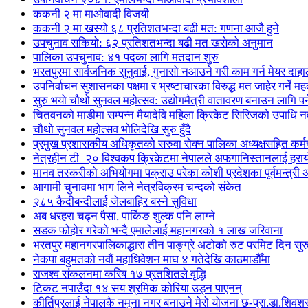
ककनी २ मा माओवादी विजयी
ककनी २ मा खस्यो ६८ प्रतिशतभन्दा बढी मत: गणना आजै हुने
उपचुनाव सकियो: ६२ प्रतिशतभन्दा बढी मत खसेको अनुमान
पालिका उपचुनाव: ४१ पदका लागि मतदान शुरु
भरतपुुरमा सार्वजनिक सुनुवाई, गुनासो नआउने गरी काम गर्न मेयर दाहा
उपनिर्वाचन सुशासनका पक्षमा र भ्रष्टाचारका विरुद्ध मत जाहेर गर्ने महत
सुरु भयो चौथो सुनवल महोत्सव: उद्योगमैत्री वातावरण बनाउन लागि पर
चितवनको माडीमा सम्पन्न मैयादेवि महिला क्रिकेट सिरिजको उपाधि
चौथो सुनवल महोत्सव भोलिदेखि सुरु हुँदै
प्रमुख प्रशासकीय अधिकृतको सरुवा रोक्न पालिका अध्यक्षसहित कर्
नेत्रहीन टी–२० विश्वकप क्रिकेटमा नेपालले अफगानिस्तानलाई हराय
मानव तस्करीको अभियोगमा पक्राउ परेका कोशी प्रदेशका पूर्वमन्त्री अधि
आगामी चुनावमा भाग लिने नेत्रविक्रम चन्दको संकेत
२८५ कैदीबन्दीलाई जेलबाहिर बस्ने सुविधा
अब धरहरा चढ्न पैसा, पार्किङ शुल्क पनि लाग्ने
सडक फोहोर गरेको भन्दै एमालेलाई महानगरको १ लाख जरिवाना
भरतपुर महानगरपालिकाद्धारा तीन पाङ्ग्रे अटोको रुट परमिट दिन सुर
नेकपा बहुमतको नवौं महाधिवेशन माघ ४ गतेदेखि काठमाडौँमा
राजश्व संकलनमा करिब १७ प्रतशितले वृद्धि
टिकट नपाउँदा १४ सय श्रमिक कोरिया उड्न पाएनन्
कीर्तिपुरलाई नेपालकै नमूना नगर बनाउने मेरो योजना छ-प्रा.डा.शिवशर