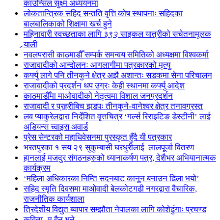
काउन्सिल सुक्ष्म अध्ययनमा
लोकतान्त्रिक सहिद सन्तति वृत्ति कोष स्थापनाः सहिदका
बालबालिकाको शिक्षामा खर्च हुने
महिनावारी स्वच्छताका लागि ३९२ साइकल यात्रीको सचेतनामूलक
र्‍याली
नवलपरासी काठमाडौँ सम्पर्क समन्वय समितिको अध्यक्षमा विश्वकर्मा
राजावादीको आन्दोलनः आगलागीमा पत्रकारको मृत्यु
कर्फ्यु लागे पनि तीनकुने क्षेत्र अझै अशान्तः सडकमा सेना परिचालन
राजावादीको प्रदर्शन थप उग्रः केही स्थानमा कर्फ्यु आदेश
काठमाडौँमा माओवादीको नेतृत्वमा विशाल जनप्रदर्शन
राजावादी र प्रहरीबिच झडपः तीनकुने-वानेश्वर क्षेत्र तनावग्रस्त
लव प्याकुरेलद्वारा निर्देशित वृत्तचित्र ‘गर्ल्स रिराइटिङ डेस्टीनी’ लाई
अडियन्स च्वाइस अवार्ड
प्रेस सेन्टरको महाधिवेसनमा पुरस्कृत हुँदै यी पत्रकार
भरतपुरका १ सय २९ सुकुम्बासी घरधुरीलाई लालपूर्जा वितरण
हानलाई मजदुर संगठनहरुको ध्यानाकर्षण पत्र, देशैभर अभियानात्मक
कार्यक्रम
‘महिला अधिकारका निम्ति सदनबाट कानून बनाउन ढिला भयो’
सहिद स्मृति दिवसमा माओवादी बेलकोटगढी नगरद्वारा वैचारिक,
राजनीतिक कार्यशाला
त्रिदेशीय विद्युत ब्यापार सम्झौता नेपालका लागि कोशेढुंगाः प्रचण्ड
कविता- म हैन भने