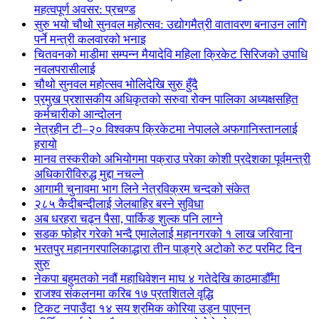
महत्वपूर्ण अवसर: प्रचण्ड
सुरु भयो चौथो सुनवल महोत्सव: उद्योगमैत्री वातावरण बनाउन लागि
पर्ने मन्त्री कलवारको भनाइ
चितवनको माडीमा सम्पन्न मैयादेवि महिला क्रिकेट सिरिजको उपाधि
नवलपरासीलाई
चौथो सुनवल महोत्सव भोलिदेखि सुरु हुँदै
प्रमुख प्रशासकीय अधिकृतको सरुवा रोक्न पालिका अध्यक्षसहित
कर्मचारीको आन्दोलन
नेत्रहीन टी–२० विश्वकप क्रिकेटमा नेपालले अफगानिस्तानलाई
हरायो
मानव तस्करीको अभियोगमा पक्राउ परेका कोशी प्रदेशका पूर्वमन्त्री
अधिकारीविरुद्ध मुद्दा नचल्ने
आगामी चुनावमा भाग लिने नेत्रविक्रम चन्दको संकेत
२८५ कैदीबन्दीलाई जेलबाहिर बस्ने सुविधा
अब धरहरा चढ्न पैसा, पार्किङ शुल्क पनि लाग्ने
सडक फोहोर गरेको भन्दै एमालेलाई महानगरको १ लाख जरिवाना
भरतपुर महानगरपालिकाद्धारा तीन पाङ्ग्रे अटोको रुट परमिट दिन
सुरु
नेकपा बहुमतको नवौं महाधिवेशन माघ ४ गतेदेखि काठमाडौँमा
राजश्व संकलनमा करिब १७ प्रतशितले वृद्धि
टिकट नपाउँदा १४ सय श्रमिक कोरिया उड्न पाएनन्