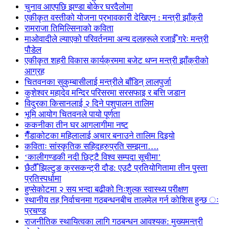
चुनाव आएपछि झण्डा बोकेर घरदैलोमा
एकीकृत वस्तीको योजना प्रभावकारी देखिएन : मन्त्री झाँक्री
रामराजा तिमिल्सिनाको कविता
माओवादीले ल्याएको परिवर्तनमा अन्य दलहरूले रजाईँ गरेः मन्त्री
पौडेल
एकीकृत शहरी विकास कार्यक्रममा बजेट थप्न मन्त्री झाँक्रीको
आग्रह
चितवनका सुकुम्बासीलाई मन्त्रीले बाँडिन् लालपुर्जा
कुशेश्वर महादेव मन्दिर परिसरमा सरसफाइ र बत्ति जडान
विदुरका किसानलाई २ दिने पशुपालन तालिम
भूमि आयोग चितवनले पायो पूर्णता
ककनीका तीन घर आगलागीमा नष्ट
गैँडाकोटका महिलालाई अचार बनाउने तालिम दिइयो
कविताः सांस्कृतिक सहिदहरुप्रति सम्झना….
‘कालीगण्डकी नदी छिट्टै विश्व सम्पदा सूचीमा’
छैठौँ झिल्टुङ क्रसकन्ट्री दौड: एउटै प्रतियोगितामा तीन पुस्ता
प्रतिस्पर्धामा
हुप्सेकोटमा २ सय भन्दा बढीको निःशुल्क स्वास्थ्य परीक्षण
स्थानीय तह निर्वाचनमा गठबन्धनबीच तालमेल गर्न कोशिस हुन्छ ः
प्रचण्ड
राजनीतिक स्थायित्वका लागि गठबन्धन आवश्यक: मुख्यमन्त्री