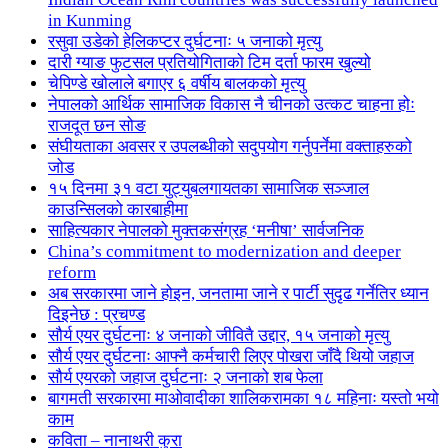
in Kunming
रसुवा उडेको हेलिकप्टर दुर्घटनाः ५ जनाको मृत्यु
दारी ग्याङ फुटसल प्रतियोगिताको टिम दर्ता फारम खुल्यो
चेपिण्डे खोलाले बगाएर ६ वर्षीय बालकको मृत्यु
नेपालको आर्थिक सामाजिक विकास नै चीनको उत्कट चाहना होः
राजदूत छन सोङ
संघीयताका अवसर र उपलब्धीको सदुपयोग गर्नुपर्नेमा वक्ताहरुको
जोड
१५ दिनमा ३१ वटा युट्युबलगायतका सामाजिक सञ्जाल
काउन्सिलको कारबाहीमा
साहित्यकार नेपालको मुक्तकसंग्रह ‘मनीषा’ सार्वजनिक
China’s commitment to modernization and deeper
reform
अब सरकारमा जाने होइन, जनतामा जाने र पार्टी सुदृढ गर्नेतिर ध्यान
दिइनेछ : प्रचण्ड
सौर्य एयर दुर्घटनाः ४ जनाको जीवितै उद्दार, १५ जनाको मृत्यु
सौर्य एयर दुर्घटनाः आफ्नै कर्मचारी लिएर पोखरा जाँदै थियो जहाज
सौर्य एयरको जहाज दुर्घटनाः २ जनाको शब फेला
बागमती सरकारमा माओवादीका शालिकरामका १८ महिनाः यस्तो भयो
काम
कविता – नानाथरी कुरा