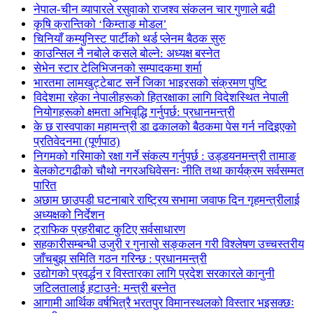
नेपाल-चीन व्यापारले रसुवाको राजश्व संकलन चार गुणाले बढी
कृषि क्रान्तिको ‘किम्ताङ मोडल’
चिनियाँ कम्युनिस्ट पार्टीको थर्ड प्लेनम बैठक सुरु
काउन्सिल नै नबोले कसले बोल्ने: अध्यक्ष बस्नेत
सेभेन स्टार टेलिभिजनको सम्पादकमा शर्मा
भारतमा लामखुट्टेबाट सर्ने जिका भाइरसको संक्रमण पुष्टि
विदेशमा रहेका नेपालीहरूको हितरक्षाका लागि विदेशस्थित नेपाली
नियोगहरूको क्षमता अभिवृद्धि गर्नुपर्छ: प्रधानमन्त्री
के छ रास्वपाका महामन्त्री डा ढकालको बैठकमा पेस गर्न नदिइएको
प्रतिवेदनमा (पूर्णपाठ)
निगमको गरिमाको रक्षा गर्ने संकल्प गर्नुपर्छ : उड्डयनमन्त्री तामाङ
बेलकोटगढीको चौथो नगरअधिवेसनः नीति तथा कार्यक्रम सर्वसम्मत
पारित
अछाम छाउपडी घटनाबारे राष्ट्रिय सभामा जवाफ दिन गृहमन्त्रीलाई
अध्यक्षको निर्देशन
ट्राफिक प्रहरीबाट कुटिए सर्वसाधारण
सहकारीसम्बन्धी उजुरी र गुनासो सङ्कलन गरी विश्लेषण उच्चस्तरीय
जाँचबुझ समिति गठन गरिन्छ : प्रधानमन्त्री
उद्योगको प्रवर्द्धन र विस्तारका लागि प्रदेश सरकारले कानुनी
जटिलतालाई हटाउने: मन्त्री बस्नेत
आगामी आर्थिक वर्षभित्रै भरतपुर विमानस्थलको विस्तार भइसक्छः