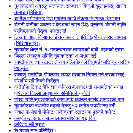
नुवाकोटको अबरुद्ध यातायात, सञ्चार र बिजुली खुलाइयोस्ः सासंद
तामाङ (भिडियो)
धार्मिक पर्यटनलाई टेवा पुर्‍याउन महावै लेकमा निःशुल्क चियापान
बोगटी पार्टीका डाक्टर र वैद्यभन्दा राम्रा थिएः प्रचण्ड, बोगटी स्मृति
प्रतिष्ठानको नेतृत्व अनन्तलाई
लिखुका आलु किसानलाई तत्काल क्षतिपूर्ति दिइयोस्: सांसद तामाङ
(भिडियोसहित)
नुवाकोट क्षेत्र नं. १ः गठबन्धनबाट तामाङको दाबी, महतको इच्छा
जिल्ला खेलकुद समिति नुवाकोटको अध्यक्षमा राई
स्पष्टीकरण एक स्टाटसले जग हल्लिनेहरुले दिनुपर्छः मछिन्द्र नरसिंह
प्याकुरेल
बालाजु-रानीपौवा-पीपलटार सडक तत्काल निर्माण गर्न सरकारलाई
संसदीय समितिको निर्देशन
करोडौँमा टिकट बेचिएको काँग्रेस बेलकोटगढी सभापतिको भनाइः
पुष्टि गर्न जिल्ला अनुशासन समितिको चुनौती
टोखा-छहरे सुरुङमार्गको काम अघि बढाउन सासंद तामाङको माग
नुवाकोटका स्थानीय तहको बेरुजु ५२ करोड रुपैयाँभन्दा बढी
सवाल माओवादी मोमेन्ट: गजेन्द्रको स्टाटसमा पुरुको कमेन्ट
कम्युनिस्ट संगठन सञ्चालनमा माओका १६ विधि
कविताः सबै भ्रष्ट
के नेपाल टाट पल्टिँदैछ ?