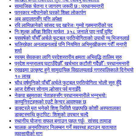
सामाजिक चेतना र जागरण जरूरी छ : प्रधानमन्त्री
पत्रकार न्यौपानेको घरको शिक्षा लोकार्पण
अब अदालतसँग यत्ति अपेक्षा
रवि लामिछानेको सांसद पद खारेजः गुम्यो गृहमन्त्रीको पद
निःशुल्क आँखा शिविर मार्फत ३५८ जनाले पाए नयाँ दृष्टि
यसवर्षको पाँचौँ अर्चले फुटबल प्रतियोगिताको उपाधी न्यु भिजनलाई
चलिरहेका अनलाइनलाई पनि नियमित अभिमुखीकरण गरौँः मन्त्री
शर्मा
स्वयम् सेवकका लागि प्रदेशस्तरीय क्षमता अभिवृद्धि तालिम सुरु
प्रदेश मन्त्रालय घटाउँदैछौँ, खर्चभार कटौती गर्दैछौँ : प्रधानमन्त्री
एसइइमा उत्कृष्ट हुने सामुदायिक विद्यालयलाई नगरपालिकाले दिनेभयो
१० लाख
चौध वर्षमुनिको पाँचौँ अर्चले फुटबल प्रतियोगिता भोली सुरु हुँदै
आज देशैभर सोनाम ल्होसार पर्व मनाइँदै
नेकपा बहुमतका नेताहरुसँग प्रधानमन्त्रीले भन्नुभयोः
कम्युनिस्टहरूको एउटै केन्द्र आवश्यक छ
डाक्टरले मृत भनेको शिशु जिवितै पाइएपछि कोशी अस्पतालका
डाक्टरमाथि कुटपिटः शिशुको उपचार चल्दै
स्थानीय योजना सफल बनाउन पहल गर्छुः सांसद तामाङ
चालक अनुमतिपत्र निलम्बन गर्ने व्यवस्था हटाउन यातायात
व्यवसायीको माग