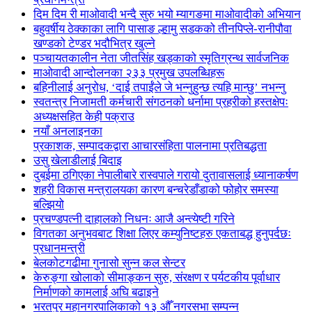
दिम दिम री माओवादी भन्दै सुरु भयो म्यागङमा माओवादीको अभियान
बहुवर्षीय ठेक्काका लागि पासाङ ल्हामु सडकको तीनपिप्ले-रानीपौवा
खण्डको टेण्डर भदौभित्र खुल्ने
पञ्चायतकालीन नेता जीतसिंह खड्काको स्मृतिग्रन्थ सार्वजनिक
माओवादी आन्दोलनका २३३ प्रमुख उपलब्धिहरू
बहिनीलाई अनुरोध, ‘दाई तपाईंले जे भन्नुहुन्छ त्यहि मान्छु’ नभन्नु
स्वतन्त्र निजामती कर्मचारी संगठनको धर्नामा प्रहरीको हस्तक्षेपः
अध्यक्षसहित केही पक्राउ
नयाँ अनलाइनका
प्रकाशक, सम्पादकद्वारा आचारसंहिता पालनामा प्रतिबद्धता
उसु खेलाडीलाई बिदाइ
दुबईमा ठगिएका नेपालीबारे रास्वपाले गरायो दुतावासलाई ध्यानाकर्षण
शहरी विकास मन्त्रालयका कारण बन्चरेडाँडाको फोहोर समस्या
बल्झियो
प्रचण्डपत्नी दाहालको निधनः आजै अन्त्येष्टी गरिने
विगतका अनुभवबाट शिक्षा लिएर कम्युनिष्टहरु एकताबद्ध हुनुपर्दछः
प्रधानमन्त्री
बेलकोटगढीमा गुनासो सुन्न कल सेन्टर
केरुङ्गा खोलाको सीमाङ्कन सुरु, संरक्षण र पर्यटकीय पूर्वाधार
निर्माणको कामलाई अघि बढाइने
भरतपुर महानगरपालिकाको १३ औँ नगरसभा सम्पन्न