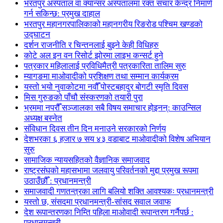
भरतपुर अस्पताल वा क्यान्सर अस्पतालमा रक्त संचार केन्द्र निमार्ण
गर्न सकिन्छ: प्रमुख दाहाल
भरतपुर महानगरपालिकाको महानगरीय रिङरोड पश्चिम खण्डको
उद्घाटन
दर्शन राजनीति र चिन्तनलाई बुझ्ने केही विधिहरु
कोटे अल इन वन रिसोर्ट झोरमा लाइभ कन्सर्ट हुने
पत्रकार महिलालाई प्रविधिमैत्री पत्रकारिता तालिम सुरु
म्यागङमा माओवादीको प्रशिक्षण तथा सम्मान कार्यक्रम
यस्तो भयो नुवाकोटमा नवौँ पोस्टबहादुर बोगटी स्मृति दिवस
मिस गुरुङको पाँचौ संस्करणको तयारी पुरा
भ्रममा नपरौँ सञ्जालका सबै विषय समाचार होइनन्: काउन्सिल
अध्यक्ष बस्नेत
संविधान दिवस तीन दिन मनाउने सरकारको निर्णय
देशभरका ६ हजार ७ सय ४३ वडाबाट माओवादीको विशेष अभियान
सुरु
सामाजिक न्यायसहितको वैज्ञानिक समाजवाद
राष्ट्रसंघको महासभामा जलवायु परिवर्तनको मुद्दा प्रमुख रूपमा
उठाउँछौँ : प्रधानमन्त्री
समाजवादी गणतन्त्रका लागि बलियो शक्ति आवश्यकः प्रधानमन्त्री
यस्तो छ, संसदमा प्रधानमन्त्री-सांसद सवाल जवाफ
देश रूपान्तरणका निम्ति पहिला माओवादी रूपान्तरण गर्नैपर्छ :
प्रधानमन्त्री