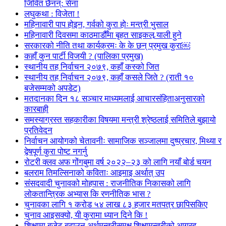
जिवित छैनन्: सेना
लघुकथा : विजेता !
महिनावारी पाप होइन, गर्वको कुरा होः मन्त्री भुसाल
महिनावारी दिवसमा काठमाडौँमा बृहत साइकल र्‍याली हुने
सरकारको नीति तथा कार्यक्रमः के के छन् प्रमुख कुरा￼
कहाँ कुन पार्टी विजयी ? (पालिका प्रमुख)
स्थानीय तह निर्वाचन २०७९, कहाँ कस्को जित
स्थानीय तह निर्वाचन २०७९, कहाँ कसले जिते ? (राती १०
बजेसम्मको अपडेट)
मतदानका दिन १८ सञ्चार माध्यमलाई आचारसंहिताअनुसारको
कारबाही
समस्याग्रस्त सहकारीका विषयमा मन्त्री श्रेष्ठलाई समितिले बुझायो
प्रतिवेदन
निर्वाचन आयोगको चेतावनीः सामाजिक सञ्जालमा दुष्प्रचार, मिथ्या र
द्वेषपूर्ण कुरा पोष्ट नगर्नु
रोटरी क्लव अफ गोंगबुमा वर्ष २०२२–२३ को लागि नयाँ बोर्ड चयन
बलराम तिमल्सिनाको कविताः आइमाइ अर्थात् उप
संसदवादी चुनावको मोहपास : राजनीतिक निकासको लागि
लोकतान्त्रिक अभ्यास कि रणनीतिक भास ?
चुनावका लागि १ करोड ५४ लाख ८३ हजार मतपत्र छापिसकिए
चुनाव आइसक्यो, यी कुरामा ध्यान दिने कि !
शिक्षामा बजेट बढाउन अर्थमन्त्रीसमक्ष शिक्षामन्त्रीको आग्रह