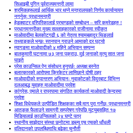
सिआइबी पुगिन् पूर्वराज्यमन्त्री लामा
श्रमिकहरूलाई आर्थिक भार थप्ने मन्त्रालयको निर्णय कार्यान्वयन
नगर्नुस्ः प्रधानमन्त्री
हेडक्वाटर वरिपरिकालाई प्रचण्डको सम्बोधन – सरि कमरेडहरु !
प्रधानमन्त्रीका मुख्य सल्लाहकारको राजीनामा स्वीकृत
माओवादीमा बेलकोटगढी ६ को नेतृत्व श्यामबहादुर थिङलाई
तथ्याङ्कले भन्छः स्तनपान गराउने आमाको दर घट्यो
म्यागङमा माओवादीको ४ महिने अभियान सम्पन्न
बालकुमारी घटनामा ७३ जना पक्राउ, दुई जनाको मृत्यु सात जना
घाइते
प्रेस काउन्सिल ऐन संसोधन हुनुपर्छः अध्यक्ष बस्नेत
बलात्कारको आरोपमा क्रिकेटर लामिछाने दोषी ठहर
माओवादीको रुपान्तरण अभियानः नुवाकोटको विदुरबाट विभिन्न
दलआबद्ध युवाहरु माओवादीमा प्रवेश
कांग्रेस, एमाले र राप्रपामा संगठित कार्यकर्ता माओवादी केन्द्रमा
प्रवेश
शिक्षा विधेयकले उत्पीडित शिक्षकका सबै माग पुरा गर्नेछः प्रधानमन्त्री
आतङ्क फैलाउने सामग्री सम्प्रेषण गरेपछि युट्युबसहित १७
मिडियालाई काउन्सिलको २४ घण्टे पत्र
स्थानीय साझेदार संस्था छनोटमा डब्ल्यु एच एचको धाँधली
वलिदानको उपलब्धिमाथि बढेका चुनौती