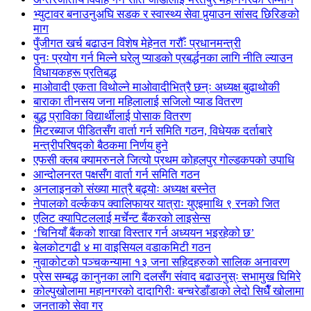
भ्युटावर बनाउनुअघि सडक र स्वास्थ्य सेवा पुर्‍याउन सांसद छिरिङको
माग
पुँजीगत खर्च बढाउन विशेष मेहेनत गरौँः प्रधानमन्त्री
पुनः प्रयोग गर्न मिल्ने घरेलु प्याडको प्रबर्द्धनका लागि नीति ल्याउन
विधायकहरू प्रतिबद्ध
माओवादी एकता विथोल्ने माओवादीभित्रै छन्ः अध्यक्ष बुढाथोकी
बाराका तीनसय जना महिलालाई सजिलो प्याड वितरण
बुद्ध प्राविका विद्यार्थीलाई पोसाक वितरण
मिटरब्याज पीडितसँग वार्ता गर्न समिति गठन, विधेयक दर्ताबारे
मन्त्रीपरिषद्को बैठकमा निर्णय हुने
एफसी क्लब क्यामरुनले जित्यो प्रथम कोहलपुर गोल्डकपको उपाधि
आन्दोलनरत पक्षसँग वार्ता गर्न समिति गठन
अनलाइनको संख्या मात्रै बढ्योः अध्यक्ष बस्नेत
नेपालको वर्ल्ककप क्वालिफायर यात्राः युएइमाथि ९ रनको जित
एलिट क्यापिटललाई मर्चेन्ट बैंकरको लाइसेन्स
‘चिनियाँ बैंकको शाखा विस्तार गर्न अध्ययन भइरहेको छ’
बेलकोटगढी ४ मा वाइसियल वडाकमिटी गठन
नुवाकोटको पञ्चकन्यामा १३ जना सहिदहरुको सालिक अनावरण
प्रेस सम्बद्ध कानुनका लागि दलसँग संवाद बढाउनुस्ः सभामुख घिमिरे
कोल्पुखोलामा महानगरको दादागिरीः बन्चरेडाँडाको लेदो सिधैँ खोलामा
जनताको सेवा गर