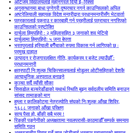
अटिजम विद्यालयलाई महानगरले दियो ई–रिक्सा
अनुसन्धानमा बाधा पुग्नेगरी दुष्प्रचार नगर्न काउन्सिलको अपिल
अष्ट्रेलियाली सहायक विदेश मन्त्रीद्वारा प्रधानमन्त्रीसँग भेटवार्ता
पत्रकारलाई पक्राउ र कारबाही गर्न प्रहरीलाई पत्राचार नगरिएको
काउन्सिलको प्रष्टोक्ति
दार्चुला हिमपहिरो : २ महिलासहित ३ जनाको शव भेटियो
दार्चुलामा हिमपहिरोः ५ जना बेपत्ता
भरतपुरलाई हरियाली बगैँचाको रुपमा विकास गर्न लागिएको छ :
प्रमुख दाहाल
उत्पादन र रोजगारलक्षित नीति, कार्यक्रम र बजेट ल्याउँछौँ :
प्रधानमन्त्री
क्षत्रपाटी निःशुल्क चिकित्सालयलाई मोडुलर ओटीसहितको देशकै
अत्याधुनिक अस्पताल बनाइने
कुञ्चा सर्दै व्याँसी सौका
सिसडोल बञ्चरेडाँडाको यथार्थ स्थिति बुझ्न सर्वदलीय समिति बनाउन
सांसद तामाङको माग
हुम्ला र कालिकोटमा नेत्रज्योति संघको निःशुल्क आँखा शिविर,
१६८८ जनाको आँखा परिक्षण
सत्य पैसा हो, बाँकी सबै भ्रम !
रिङ्की पङ्गेनीको अध्यक्षतामा नवलपरासी-काठमाडौँ सम्पर्क समन्वय
समिति गठन
अन्तरजातीय विवाह गर्ने सात जोडीलाई भरतपुर महानगरको सम्मान