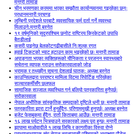
मन्त्री तामाङ
चीन भ्रमणका क्रममा भएका सम्झौता कार्यान्यवनमा गइरहेका छन्ः
प्रधानमन्त्री प्रचण्ड
लुम्बिनी प्रदेशले घरबाटै व्यवसायिक फर्म दर्ता गर्ने व्यवस्था
मिलाउने:मन्त्री बस्नेत
१९ वर्षमुनिको सुदूरपश्चिम छनोट राष्ट्रिय क्रिकेटको उपाधि
बैतडीलाई
कसरी पाइनेछ बेलकोटगढीबासीले निःशुल्क रगत
हवाई टिकटको भ्याट हटाउन काम भइरहेको छः मन्त्री तामाङ
अपाङ्गता भएका व्यक्तिहरूको यौनिकता र प्रजनन स्वास्थ्यबारे
सचेतना व्यापक गराउन सरोकारवालाको जोड
भ्रामक र तथ्यहीन सूचना देशलाई घातक: अध्यक्ष बस्नेत
काउन्सिलद्वारा परराष्ट्र मामिला विटमा रिपोर्टिङ गरिरहेका
सञ्चारकर्मीसँग छलफल
सामाजिक सञ्जाल व्यवस्थित गर्न बलियो पत्रकारिता हुनैपर्छः
सरोकारवाला
नेपाल अभौतिक सांस्कृतिक सम्पदाको दृष्टिले धनी छः मन्त्री तामाङ
पत्रकारिता झारा टार्ने हुनुहुँदैन, परिणाममुखी हुनुपर्छः अध्यक्ष बस्नेत
बजेट फेसबुकमा हुँदैन, रातो किताबमा आउँछः मन्त्री तामाङ
१६ लाख पर्यटन भित्र्याउने सरकारको लक्ष्य पूरा हुन्छः मन्त्री तामाङ
झापामा माओवादीले १ लाख लिचि र कागतीका विरुवा रोप्ने
प्राध्यानाध्यापक संघ नेपाल नवलपरासी पश्चिमको अध्यक्षमा पौडेल