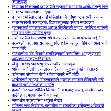
प्रतिबद्धता
नियामक निकायको कमजोरीले सहकारीमा समस्या आयोः मन्त्री गिरी
राष्ट्रिय सभा अध्यक्षमा दाहाल
पत्रकार महिला र खेलाडी महिलाबिच मैत्रीपूर्ण ‘टच रग्बी’ सम्पन्न
नारायणकाजी परराष्ट्रमा, हितबहादुरलाई पर्यटन मन्त्रालय
युट्युबरलाई महासङ्घका अध्यक्ष पोख्रेलको सुझावः मर्यादित सामग्री
सम्प्रेषण गरेर स्थापित हुनुस्
नयाँ मन्त्रीले लिए शपथः सबै मन्त्रालयको जिम्मा प्रचण्डलाई नै
प्रचण्डकै नेतृत्वमा सरकार पुनर्गठनः हितबहादुर, डिपि र पदमले आजै
शपथ लिँदै
राजधानीमा पाँच नेपाली चलचित्रकर्मी सम्मानितः आइएनएफको
अध्यक्षमा प्याकुरेल निर्वाचित
यी हुन् भरतपुरका प्रमुख पर्यटकीय गन्तव्यहरु
अधिकारको लागि ६० लाख दलित एकजुट बन्नु पर्छः वक्ताहरु
वर्तमानमा संघर्षका मोर्चा र निशानाबारे सही नीति !
आयोजनामै नभएको मोटरबाटोबारे भ्रामक समाचार लेखिएको भन्दै
ककनी गाउँपालिकाको आपत्ति
हजारौं मिटरब्याजपीडित किसानले न्याय पाएका छन्, लाखौंले न्याय
पाउँदैछन् : प्रधानमन्त्री प्रचण्ड
जनपक्षीय पत्रकारिता र प्रेस सेन्टर
राष्ट्रिय सभा निर्वाचनः वाग्मतीमा माओवादीका श्रीकृष्ण अधिकारी
विजयी