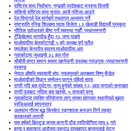
राष्ट्रिय सभा निर्वाचनः गण्डकी प्रदेशबाट मनरुपा विजयी
सकियो राष्ट्रिय सभा चुनावः आजै नतिजा आउने
रेल विभागले रेल मार्गबारे स्थलगत अध्ययन गर्ने
राष्ट्रपति रनिङ शिल्डमा पदक विजेता ८३ खेलाडी विद्यार्थी पुरस्कृत
भौतिक पूर्वाधारको बीमा गर्ने व्यवस्था गर्छौंः प्रधानमन्त्री
टुँडिखेलमा भागदौड हुँदा १६ जना घाइते
माओवादीमा बेलकोटगढी ५ को अध्यक्ष पूर्ण भूर्तेल
एमालेका केन्द्रीय सदस्य माओ‌वादीमा आए
नुवाकोटमा जुधाइयो ३८ हल गोरु
चौबीसै घण्टा समान रूपमा खानेपानी उपलब्ध गराउनुस्ः प्रधानमन्त्री
प्रचण्ड
नेपाल औषधि व्यवसायी संघ, नवलपुरको अध्यक्षमा विष्णु कँडेल
माओवादीको विधान सम्मेलन फागुन पहिलो साता
राप्ती नदि बस दुर्घटनाः मृत्यु हुनेको संख्या १२, आठ जनाको सनाखत
राप्ती पुलबाट नदिमा बस खस्यो: ५ जनाको मृत्यु
नुवाकोटमा एमसिए परियोजना लागु भएका क्षेत्रका स्थानीयले बुझाए
प्रजिअलाई ज्ञापनपत्र
अलपत्र गौतम बुद्ध क्रिकेट रङ्गशाला बनाउन तिनै तहका
सरकारको लगानी
यस वर्षको झिल्टुङ क्रस कन्ट्री दौड प्रतियोगिता माघ ६ गते
हत्या र बलत्कार आरोपमा पक्राउ रामबहादुर बम्जनलाई भेट्न