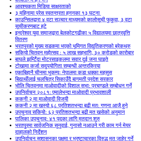
आवश्यकता मिडिया साक्षरताको
३ महिनामा प्रेस स्वतन्त्रता हननका १३ घटना
काउन्सिलद्वारा ४ वटा सञ्चार माध्यमको कालोसूची फुकुवा, ३ वटा
सूचीकरणबाट हटे
इन्द्रेश्वर युवा समाजद्वारा बेलकोटगढीका ५ विद्यालयमा छात्रवृत्ति
वितरण
भरतपुरको मुख्य सडकमा भएको भूमिगत विद्युतिकरणको ब्रेकथ्रु
सकियो चितवन महोत्सव : ५ लाख सहभागि, ३० करोडको कारोबार
बाघले झम्टिँदा मोटरसाइकलमा सवार दुई जना घाइते
टोखामा कर्जा सदुपयोगिता सम्बन्धी अन्तरक्रिया
एकाबिहानै चीनमा भुकम्पः नेपालमा कडा धक्का महसुस
बिद्यार्थीलाई चलचित्र सिकाउँदै बागमती प्रदेश सरकार
भोलि चितवनमा माओवादीको विशाल सभा: प्रचण्डले सम्बोधन गर्ने
उपनिर्वाचन २०८१: एमालेभन्दा माओवादी प्रभावशाली
ककनी २ मा माओवादी विजयी
ककनी २ मा खस्यो ६८ प्रतिशतभन्दा बढी मत: गणना आजै हुने
उपचुनाव सकियो: ६२ प्रतिशतभन्दा बढी मत खसेको अनुमान
पालिका उपचुनाव: ४१ पदका लागि मतदान शुरु
भरतपुुरमा सार्वजनिक सुनुवाई, गुनासो नआउने गरी काम गर्न मेयर
दाहालको निर्देशन
उपनिर्वाचन सुशासनका पक्षमा र भ्रष्टाचारका विरुद्ध मत जाहेर गर्ने