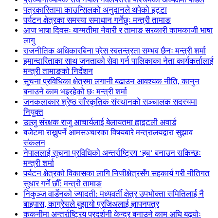
पत्रकारितामा काउन्सिलको अनुदानले थपेको इट्टा
पर्यटन क्षेत्रका समस्या समाधान गर्नेछुः मन्त्री तामाङ
आज भाषा दिवसः बाग्मतीमा नेवारी र तामाङ सरकारी कामकाजी भाषा
लागु
राजनीतिक अधिकारबिना प्रेस स्वतन्त्रता सम्भव छैनः मन्त्री शर्मा
इमान्दारिताका साथ जनताकाे सेवा गर्न पालिकाका नेता कार्यकर्तालाई
मन्त्री तामाङको निर्देशन
सूचना प्रविधिका क्षेत्रमा लगानी बढाउन आवश्यक नीति, कानुन
बनाउने काम भइरहेको छः मन्त्री शर्मा
जनकलाकार श्रेष्ठ साँस्कृतिक संस्थानको सञ्चालक सदस्यमा
नियुक्त
उल्लु संरक्षक राजु आचार्यलाई बेलायतमा ह्वाइटली अवार्ड
बजेटमा राख्नुपर्ने आमसञ्चारका विषयबारे मन्त्रालयद्वारा सुझाव
संकलन
नेपाललाई सूचना प्रविधिको अन्तर्राष्ट्रिय ‘हब’ बनाउन सकिन्छः
मन्त्री शर्मा
पर्यटन क्षेत्रको विकासका लागि निजीक्षेत्रसँग सहकार्य गरी नीतिगत
सुधार गर्ने छौँ: मन्त्री तामाङ
निकुञ्ज वार्डेनको ज्यादती: मध्यवर्ती क्षेत्र उपभोक्ता समितिलाई नै
बाइपास, काग्रेसले बुझायो प्रजिअलाई ज्ञापनपत्र
ककनीमा अन्तर्राष्ट्रिय प्रदर्शनी केन्द्र बनाउने काम अघि बढ्योः