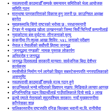
नवलपरासी काठमाडौँ सम्पर्क समन्वयन समितिको भेला आयोजक
समिति गठन
मातृभाषा पत्रकारिताको विकास हुनु जरुरी छः काउन्सिल अध्यक्ष
बस्नेत
युवाहरूमाथि सिंगो राष्ट्रको भरोसा छ : प्रधानमन्त्री
टेण्डर नै नखुलाइ खोला उत्खननको जिम्मा सिधैँ चिनियाँ कम्पनीलाई
नुवाकोटमा बस दुर्घटनाः तीनजनाको मृत्यु
ककनीमा निःशुल्क आखा शिविरः ५४८ जनाको परीक्षण
नेपाल र नेपालीको सर्वोपरी हितमा जनयुद्ध
‘जनयुद्धमा गण्डकी’ नामक पुस्तक लोकार्पण
अभिद्रोह र जनयुद्ध
जनयुद्ध दिवसलाई सरकारी मान्यताः सार्वजनिक बिदा देशैभर
कार्यक्रम
एमसीसीले निर्माण गर्न लागेको विद्युत सबस्टेसनप्रति नगरपालिकाको
असन्तुष्टि
नवलपरासी काठमाडौँ सम्पर्क मञ्च गठन हुने
काउन्सिलले भन्यो मदिराको विज्ञापन नछापः मिडियाले लत्याए आग्रह
इन्जिनियरिङ पढ्न विद्यार्थीलाई गाउँपालिकाले दियो साढे २ लाख
ढल्यो एमाले नेतृत्वको सुदूरपश्चिम सरकारः नयाँ मुख्यमन्त्रीमा
काँग्रेसका शाह
पालिकास्तरीय राष्ट्रपति रनिङ सिल्डमा भवानी मा.वि. रानीपौवा