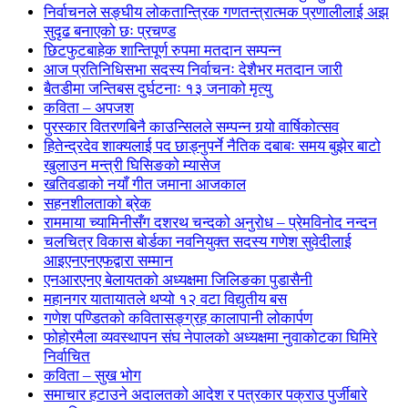
निर्वाचनले सङ्घीय लोकतान्त्रिक गणतन्त्रात्मक प्रणालीलाई अझ
सुदृढ बनाएको छः प्रचण्ड
छिटफुटबाहेक शान्तिपूर्ण रुपमा मतदान सम्पन्न
आज प्रतिनिधिसभा सदस्य निर्वाचनः देशैभर मतदान जारी
बैतडीमा जन्तिबस दुर्घटनाः १३ जनाको मृत्यु
कविता – अपजश
पुरस्कार वितरणबिनै काउन्सिलले सम्पन्न गर्‍यो वार्षिकोत्सव
हितेन्द्रदेव शाक्यलाई पद छाड्नुपर्ने नैतिक दबाबः समय बुझेर बाटो
खुलाउन मन्त्री घिसिङको म्यासेज
खतिवडाको नयाँ गीत जमाना आजकाल
सहनशीलताको ब्रेक
राममाया च्यामिनीसँग दशरथ चन्दको अनुरोध – प्रेमविनोद नन्दन
चलचित्र विकास बोर्डका नवनियुक्त सदस्य गणेश सुवेदीलाई
आइएनएनएफद्वारा सम्मान
एनआरएनए बेलायतको अध्यक्षमा जिलिङका पुडासैनी
महानगर यातायातले थप्यो १२ वटा विद्युतीय बस
गणेश पण्डितको कवितासङ्ग्रह कालापानी लोकार्पण
फोहोरमैला व्यवस्थापन संघ नेपालको अध्यक्षमा नुवाकोटका घिमिरे
निर्वाचित
कविता – सुख भोग
समाचार हटाउने अदालतको आदेश र पत्रकार पक्राउ पुर्जीबारे