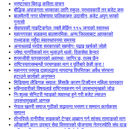
भ्रष्टाचार बिरुद्ध कविता वाचन
बौद्धिक अपाङ्गता भएकाका लागि स्कुलः प्रभावकारी तर बजेट कम
बालमैत्री नगर घोषणामा पालिकाहरु उदासीन, बजेट अपुग भएको
गुनासो
सेवाघरकी नाइटिङ्गेलः एक्लै हेर्छिन् ११५ जनाको स्वास्थ्य
महानगरका सडकमा बालश्रमिक: अन्य जिल्लाबाट आएकाको
तथ्याङ्क नहुँदा व्यवस्थापनमा समस्या
अनाथलाई प्रदेश सरकारको सहयोगः पढाइ खर्चको जोहो
ज्येष्ठ नागरिकको मन भुलाउने थलोः दिवासेवा केन्द्र
श्रमजीवी पत्रकारको अवस्थाः जागिर छ, तलब छैन
राष्ट्रियतासम्बन्धी प्रचण्डका माग र पूर्तिबारे केही कुरा !
महानगर प्रमुख दाहालद्धारा मापदण्ड विपरितका अवैध संरचना
हटाउने कार्यको अनुगमन
मिडियामा लैङ्गिक सवालः हिंसाकै कारण टिक्दैनन् महिला पत्रकार
महिनावारीको विषयलाई राष्ट्रियकरण गर्न उपसभामुखको जोड
निःशुल्क सेनिटरी प्याडको व्यवस्था हुने गरी बजेट ल्याउन
उपसभामुखको आग्रह
नेपाल खत्री समाज गुठीको सद्भावना भ्रमण र सम्मान कार्यक्रम
सम्पन्न
तीनपिप्ले-रानीपौवा सडकको टेन्डर आह्वान गर्न सांसद तामाङको माग
आँखासंगै कान उपचार सेवा विस्तारको योजनामा नेत्रज्योति संघ दाङ