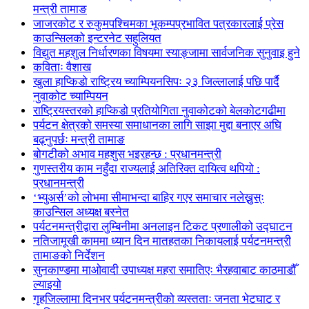
मन्त्री तामाङ
जाजरकोट र रुकुमपश्चिमका भूकम्पप्रभावित पत्रकारलाई प्रेस
काउन्सिलको इन्टरनेट सहुलियत
विद्युत महशुल निर्धारणका विषयमा स्याङ्जामा सार्वजनिक सुनुवाइ हुने
कविताः वैशाख
खुला हाप्किडो राष्ट्रिय च्याम्पियनसिपः २३ जिल्लालाई पछि पार्दै
नुवाकोट च्याम्पियन
राष्ट्रियस्तरको हाप्किडो प्रतियोगिता नुवाकोटको बेलकोटगढीमा
पर्यटन क्षेत्रको समस्या समाधानका लागि साझा मुद्दा बनाएर अघि
बढ्नुपर्छः मन्त्री तामाङ
बोगटीको अभाव महशुस भइरहन्छ : प्रधानमन्त्री
गुणस्तरीय काम नहुँदा राज्यलाई अतिरिक्त दायित्व थपियो :
प्रधानमन्त्री
‘भ्युअर्स’को लोभमा सीमाभन्दा बाहिर गएर समाचार नलेख्नुस्ः
काउन्सिल अध्यक्ष बस्नेत
पर्यटनमन्त्रीद्वारा लुम्बिनीमा अनलाइन टिकट प्रणालीको उद्घाटन
नतिजामूखी काममा ध्यान दिन मातहतका निकायलाई पर्यटनमन्त्री
तामाङको निर्देशन
सुनकाण्डमा मा‌ओवादी उपाध्यक्ष महरा समातिएः भैरहवाबाट काठमाडौँ
ल्याइयो
गृहजिल्लामा दिनभर पर्यटनमन्त्रीको व्यस्तताः जनता भेटघाट र