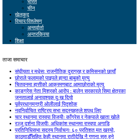
भारत
चीन
खेलकुद
विचार/विश्लेषण
अन्तर्वार्ता
अन्तरक्रिया
शिक्षा
ताजा समाचार
संघीयता र मधेसः राजनीतिक दुराग्रह र कमिसनको छायाँ
छोराले फलामको पाइपले हान्दा बाबुको मृत्यु
चितवनमा हात्तीको आक्रमणबाट आमाछोराको मृत्यु
काङ्ग्रेस नेता मिश्रको आरोप : बालेन सरकारले सिमा क्षेत्रका
जनतालाई अनावश्यक दु:ख दियो
पूर्वप्रधानमन्त्री ओलीलाई पितृशोक
नवनिर्वाचित राष्ट्रिय सभा सदस्यहरुले शपथ लिए
चार स्थानमा रास्वपा विजयीः काँग्रेस र नेकपाले खाता खोले
रञ्जु दर्शना विजयीः अधिकांश स्थानमा रास्वपा अगाडि
प्रतिनिधिसभा सदस्य निर्वाचनः ६० प्रतिशत मत खस्यो,
काठमाडौँसहित केही स्थानमा रातीदेखि नै गणना सुरु हुने