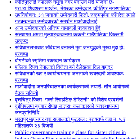
कीर्तिपुरलाई नेपालकै नमूना नगर बनाउने मेरो योजना छ-
प्रा.डा.शिवशरण महर्जन, मेयरका उम्मेदवार, कीर्तिपुर नगरपालिका
उपनिर्वाचन: ३१ जनाको उम्मेदवारी फिर्ता, रुकुमपूर्वमा काँग्रेस एमाले
गठबन्धनका उम्मेदवारको समर्थन माओवादीलाई
आज उम्मेदवारको अन्तिम नामावली प्रकाशन हुँदै
संस्थागत क्षमता मुल्याङ्ककनमा ककनी गाउँपालिका जिल्लामै
उत्कृष्ट
संविधानसभाबाट संविधान बनाउने मुद्दा जनयुद्धको मुख्य मुद्दा होः
प्रचण्ड
बोगटीको स्मृतिमा रक्तदान कार्यक्रम
पब्लिक स्पिच नेपालको विजेता बने दैलेखका दिल बहादुर
संविधानको रक्षा र कार्यान्वयनमा जनताको खबरदारी आवश्यकः
प्रचण्ड
माओवादीमा जनपरिचालनका कार्यक्रमको तयारीः तीन आयोगको
बैठक सकियो
वृत्तचित्र फिल्म ‘गर्ल्स रिराइटिङ डेस्टिनी’ को विशेष प्रदर्शनी
दुईपिपलमा बुधबार रोपाइ जात्राः कलाकारको व्यवस्थापनमा
जनप्रतिनिधि
भरतपुर महानगर युवा संजालको फुटसल : पुरुषतर्फ वडा नं. ५ र
महिलातर्फ २३ विजयी
Public governance training class for sister cities in
Indian Ocean Rim countries was successfully launched