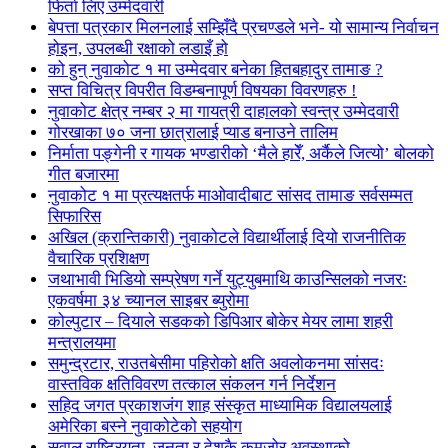
फिर्ता लिए उम्मेदवारी
बेपत्ता पत्रकार मिलनलाई सम्झिँदै प्रचण्डले भने- यो सामान्य निर्वाचन
होइन, उपलब्धी रक्षाको लडाइँ हो
को हुन् नुवाकोट १ मा उम्मेदवार बनेका हितबहादुर तामाङ ?
सप्त विचित्र विपरीत विडम्बनापूर्ण विषयका विवरणहरु !
नुवाकोट क्षेत्र नम्बर २ मा गायत्री दाहालको स्वन्त्र उम्मेदवारी
गोरखाका ७० जना छात्रालाई प्याड बनाउने तालिम
निर्माता पङ्गेनी र गायक भण्डारीको ‘मैले हारेँ, अर्कैले जित्यो’ बोलको
गीत बजारमा
नुवाकोट १ मा प्रत्यक्षतर्फ माओवादीबाट सांसद तामाङ सर्वसम्मत
सिफारिस
अखिल (क्रान्तिकारी) नुवाकोटले विद्यार्थीलाई दियो राजनीतिक
वैचारिक प्रशिक्षण
जथाभावी भिडियो सम्प्रेषण गर्ने युट्युबमाथि काउन्सिलको नजरः
एकवर्षमा ३४ च्यानल साइबर ब्युरोमा
कोल्पुटार – दियाले सडकको डिपिआर बोकेर मेयर लामा शहरी
मन्त्रालयमा
समुन्द्रटार, राउतबेसीमा पहिरोको क्षति अवलोकनमा सांसदः
वास्तविक क्षतिविवरण तत्काल संकलन गर्न निर्देशन
सहिद जगत प्रकाशजंग शाह संस्कृत माध्यामिक विद्यालयलाई
अमेरिका बस्ने नुवाकोटेको सहयोग
सवाल राष्ट्रियता, जनता र देशकै कमजोर अवस्थाको