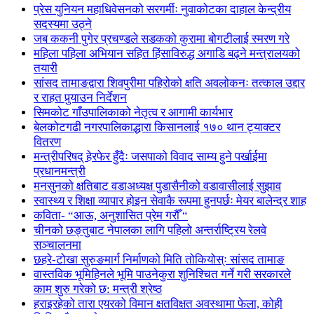
प्रेस युनियन महाधिवेसनको सरगर्मीः नुवाकोटका दाहाल केन्द्रीय
सदस्यमा उठ्ने
जब ककनी पुगेर प्रचण्डले सडकको कुरामा बोगटीलाई स्मरण गरे
महिला पहिला अभियान सहित हिंसाविरुद्ध अगाडि बढ्ने मन्त्रालयको
तयारी
सांसद तामाङद्वारा शिवपुरीमा पहिरोको क्षति अवलोकनः तत्काल उद्दार
र राहत पुर्‍याउन निर्देशन
सिमकोट गाँउपालिकाको नेतृत्व र आगामी कार्यभार
बेलकोटगढी नगरपालिकाद्धारा किसानलाई १७० थान ट्याक्टर
वितरण
मन्त्रीपरिषद् हेरफेर हुँदैः जसपाको विवाद साम्य हुने पर्खाईमा
प्रधानमन्त्री
मनसुनको क्षतिबाट वडाअध्यक्ष पुडासैनीको वडावासीलाई सुझाव
स्वास्थ्य र शिक्षा व्यापार होइन सेवाकै रूपमा हुनपर्छः मेयर बालेन्द्र शाह
कविता- “आऊ, अनुशासित प्रेम गरौँ “
चीनको छङ्तुबाट नेपालका लागि पहिलो अन्तर्राष्ट्रिय रेलवे
सञ्चालनमा
छहरे-टोखा सुरुङमार्ग निर्माणको मिति तोकियोस्ः सांसद तामाङ
वास्तविक भूमिहिनले भूमि पाउनेकुरा शुनिश्चित गर्ने गरी सरकारले
काम शुरु गरेको छ: मन्त्री श्रेष्ठ
हराइरहेको तारा एयरको विमान क्षतविक्षत अवस्थामा फेला, कोही