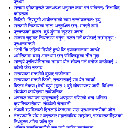
प्रथम
सत्तामा पुगेकाहरुले जनअपेक्षाअनुसार काम गर्न सकेनन्ः शिक्षाविद्
कोइराला
चिलिमे–त्रिशूली आयोजनाको काम सन्तोषजनक: इयु
सरकारी निकायका डाटा असुरक्षित छन्- मन्त्री शर्मा
प्रचण्डको हालत ‘दुई डुंगामा खुट्टा’जस्तो
राजस्व चुहावट नियन्त्रण गर्नुस्, गलत गर्ने कसैलाई नछोड्नुस् :
प्रधानमन्त्री
‘उनी कि उहिल्यै डिपोर्ट हुन्थे कि झ्यालखानामा जान्थे’
अमेरिकामा चालु अवस्थामै छन् रविविरुद्धका तीन मुद्दा
सौन्दर्य प्रतियोगिताका नाममा यौन शोषण गर्ने मनोज पाण्डेलाई ७
वर्षको जेल सजाय
रास्वपाका मन्त्रीले बुझाए राजीनामा
रास्वपाका मन्त्री फिर्ता, सरकारलाई समर्थन कायमै
विप्लव नेकपा (मेची ब्युरो )द्वारा ९ बुदे घोषणापत्र जारी, विभिन्न
संघर्षका कार्यक्रम सार्वजनिक
अस्कल क्याम्पस प्रमुखलाई अपहरण गरिएको भन्दै अखिल
क्रान्तिकारीद्वारा संघर्षको चेतावनी
नेपाली श्रमिकको हितलाई केन्द्रमा राख्न प्रधानमन्त्रीको जोड
नेत्रज्योति संघ र पत्रकार महासंघबिच सम्झौता, सञ्चारकर्मीहरुको
निःशुल्क आँखा जाँच हुने
अखिल क्रान्तिकारीले सुरु गर्यो स्ववियु कार्यशाला