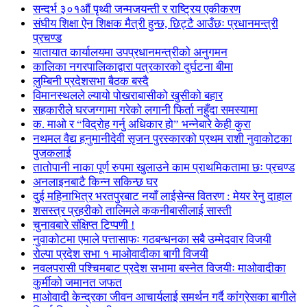
सन्दर्भ ३०१औं पृथ्वी जन्मजयन्ती र राष्ट्रिय एकीकरण
संघीय शिक्षा ऐन शिक्षक मैत्री हुन्छ, छिट्टै आउँछः प्रधानमन्त्री
प्रचण्ड
यातायात कार्यालयमा उपप्रधानमन्त्रीको अनुगमन
कालिका नगरपालिकाद्वारा पत्रकारको दुर्घटना बीमा
लुम्बिनी प्रदेशसभा बैठक बस्दै
विमानस्थलले ल्यायो पोखराबासीको खुसीको बहार
सहकारीले घरजग्गामा गरेको लगानी फिर्ता नहुँदा समस्यामा
क. माओ र “विद्रोह गर्नु अधिकार हो” भन्नेबारे केही कुरा
नथमल वैद्य हनुमानीदेवी सृजन पुरस्कारको प्रथम राशी नुवाकोटका
पुजकलाई
तातोपानी नाका पूर्ण रुपमा खुलाउने काम प्राथमिकतामा छः प्रचण्ड
अनलाइनबाटै किन्न सकिन्छ घर
दुई महिनाभित्र भरतपुरबाट नयाँ लाईसेन्स वितरण : मेयर रेनु दाहाल
शसस्त्र प्रहरीको तालिमले ककनीबासीलाई सास्ती
चुनावबारे संक्षिप्त टिप्पणी !
नुवाकोटमा एमाले पत्तासाफः गठबन्धनका सबै उम्मेदवार विजयी
रोल्पा प्रदेश सभा १ माओवादीका बागी विजयी
नवलपरासी पश्चिमबाट प्रदेश सभामा बस्नेत विजयीः माओवादीका
कुर्मीको जमानत जफत
माओवादी केन्द्रका जीवन आचार्यलाई समर्थन गर्दै कांग्रेसका बागीले