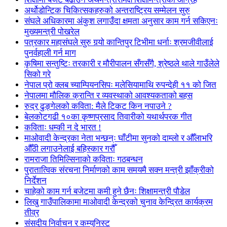
अर्थोडोन्टिक चिकित्सकहरुको अन्तराष्ट्रिय सम्मेलन सुरु
संघले अधिकारमा अंकुश लगाउँदा क्षमता अनुसार काम गर्न सकिएनः
मुख्यमन्त्री पोखरेल
पत्रकार महासंघले सुरु गर्‍यो कान्तिपुर टिभीमा धर्नाः श्रमजीवीलाई
पुनर्वहाली गर्न माग
कृषिमा सन्तुष्टिः तरकारी र मौरीपालन सँगसँगै, श्रेष्ठले थाले गाउँलेले
सिको गरे
नेपाल प्रो क्लब च्याम्पियनसिपः मलेसियामाथि रुपन्देही ११ को जित
नेपालमा मौलिक क्रान्ति र व्यवस्थाको आवश्यकताको बहस
रुद्र ढुङ्गेलको कविता: मैले टिकट किन नपाउने ?
बेलकोटगढी १०का कृष्णप्रसाद तिवारीको यथार्थपरक गीत
कविताः धम्की न दे भारत !
माओवादी केन्द्रका नेता भन्छन्ः घाँटीमा सुनको दाम्लो र औँलाभरि
औँठी लगाउनेलाई बहिस्कार गरौँ
रामराजा तिमिल्सिनाको कविताः गठबन्धन
पुरातात्विक संरचना निर्माणको काम समयमै सक्न मन्त्री झाँक्रीको
निर्देशन
चाहेको काम गर्न बजेटमा कमी हुने छैनः शिक्षामन्त्री पौडेल
लिखु गाउँपालिकामा माओवादी केन्द्रको चुनाव केन्द्रित कार्यक्रम
तीव्र
संसदीय निर्वाचन र कम्युनिस्ट