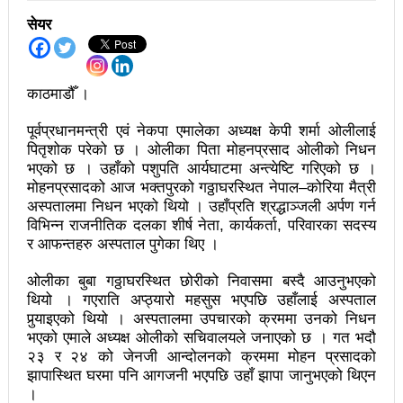
सेयर
अझ सुदृढ बनाएको छः प्रचण्ड
छिटफुटबाहेक शान्तिपूर्ण रुपमा मतदान सम्पन्न
काठमाडौँ ।
आज प्रतिनिधिसभा सदस्य निर्वाचनः देशैभर मतदान जारी
पूर्वप्रधानमन्त्री एवं नेकपा एमालेका अध्यक्ष केपी शर्मा ओलीलाई
बैतडीमा जन्तिबस दुर्घटनाः १३ जनाको मृत्यु
पितृशोक परेको छ । ओलीका पिता मोहनप्रसाद ओलीको निधन
कविता – अपजश
भएको छ । उहाँको पशुपति आर्यघाटमा अन्त्येष्टि गरिएको छ ।
मोहनप्रसादको आज भक्तपुरको गठ्ठाघरस्थित नेपाल–कोरिया मैत्री
पुरस्कार वितरणबिनै काउन्सिलले सम्पन्न गर्‍यो वार्षिकोत्सव
अस्पतालमा निधन भएको थियो । उहाँप्रति श्रद्धाञ्जली अर्पण गर्न
विभिन्न राजनीतिक दलका शीर्ष नेता, कार्यकर्ता, परिवारका सदस्य
हितेन्द्रदेव शाक्यलाई पद छाड्नुपर्ने नैतिक दबाबः समय बुझेर
र आफन्तहरु अस्पताल पुगेका थिए ।
बाटो खुलाउन मन्त्री घिसिङको म्यासेज
ओलीका बुबा गठ्ठाघरस्थित छोरीको निवासमा बस्दै आउनुभएको
थियो । गएराति अप्ठ्यारो महसुस भएपछि उहाँलाई अस्पताल
खतिवडाको नयाँ गीत जमाना आजकाल
पुर्‍याइएको थियो । अस्पतालमा उपचारको क्रममा उनको निधन
सहनशीलताको ब्रेक
भएको एमाले अध्यक्ष ओलीको सचिवालयले जनाएको छ । गत भदौ
२३ र २४ को जेनजी आन्दोलनको क्रममा मोहन प्रसादको
राममाया च्यामिनीसँग दशरथ चन्दको अनुरोध – प्रेमविनोद नन्दन
झापास्थित घरमा पनि आगजनी भएपछि उहाँ झापा जानुभएको थिएन
।