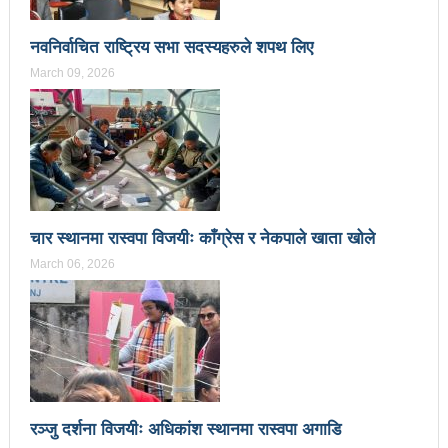
वटा सूचीकरणबाट हटे
नवनिर्वाचित राष्ट्रिय सभा सदस्यहरुले शपथ लिए
इन्द्रेश्वर युवा समाजद्वारा बेलकोटगढीका ५ विद्यालयमा छात्रवृत्ति
March 09, 2026
वितरण
भरतपुरको मुख्य सडकमा भएको भूमिगत विद्युतिकरणको ब्रेकथ्रु
सकियो चितवन महोत्सव : ५ लाख सहभागि, ३० करोडको
कारोबार
चार स्थानमा रास्वपा विजयीः काँग्रेस र नेकपाले खाता खोले
बाघले झम्टिँदा मोटरसाइकलमा सवार दुई जना घाइते
March 06, 2026
टोखामा कर्जा सदुपयोगिता सम्बन्धी अन्तरक्रिया
एकाबिहानै चीनमा भुकम्पः नेपालमा कडा धक्का महसुस
बिद्यार्थीलाई चलचित्र सिकाउँदै बागमती प्रदेश सरकार
भोलि चितवनमा माओवादीको विशाल सभा: प्रचण्डले सम्बोधन
रञ्जु दर्शना विजयीः अधिकांश स्थानमा रास्वपा अगाडि
गर्ने