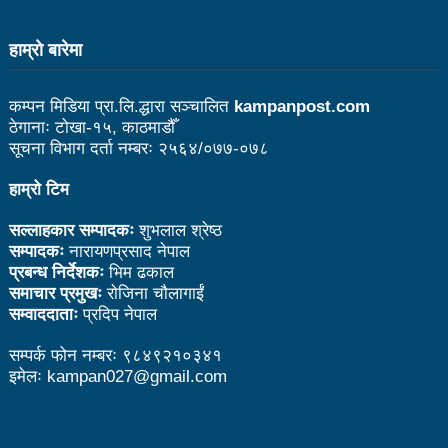
उत्कृष्ट
हाम्राे बारेमा
संविधानसभाबाट संविधान बनाउने मुद्दा जनयुद्धको मुख्य मुद्दा होः
प्रचण्ड
कम्पन मिडिया प्रा.लि.द्धारा सञ्चालित
kampanpost.com
ठेगानाः टोखा-१५, काठमाडौँ
बोगटीको स्मृतिमा रक्तदान कार्यक्रम
सूचना विभाग दर्ता नम्बरः २५६४/०७७-०७८
पब्लिक स्पिच नेपालको विजेता बने दैलेखका दिल बहादुर
हाम्रो टिम
संविधानको रक्षा र कार्यान्वयनमा जनताको खबरदारी आवश्यकः
सल्लाहकार सम्पादकः
शुभलाल श्रेष्ठ
प्रचण्ड
सम्पादकः
नारायणप्रसाद नेपाल
प्रबन्ध निर्देशकः
भिम ढकाल
माओवादीमा जनपरिचालनका कार्यक्रमको तयारीः तीन
समाचार प्रमुखः
रोजिना चौलागाईं
सम्वाददाताः
प्रदिप नेपाल
आयोगको बैठक सकियो
सम्पर्क फोन नम्बरः ९८४९२१०३४१
वृत्तचित्र फिल्म ‘गर्ल्स रिराइटिङ डेस्टिनी’ को विशेष प्रदर्शनी
इमेलः kampan027@gmail.com
दुईपिपलमा बुधबार रोपाइ जात्राः कलाकारको व्यवस्थापनमा
जनप्रतिनिधि