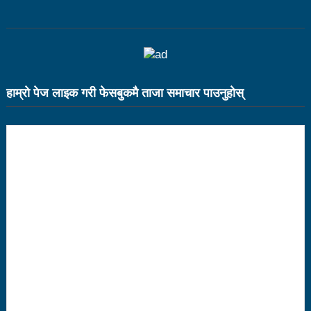
भरतपुर महानगर युवा संजालको फुटसल : पुरुषतर्फ वडा नं. ५ र
महिलातर्फ २३ विजयी
Public governance training class for sister cities
हाम्राे पेज लाइक गरी फेसबुकमै ताजा समाचार पाउनुहाेस्
in Indian Ocean Rim countries was successfully
launched in Kunming
रसुवा उडेको हेलिकप्टर दुर्घटनाः ५ जनाको मृत्यु
दारी ग्याङ फुटसल प्रतियोगिताको टिम दर्ता फारम खुल्यो
चेपिण्डे खोलाले बगाएर ६ वर्षीय बालकको मृत्यु
नेपालको आर्थिक सामाजिक विकास नै चीनको उत्कट चाहना
होः राजदूत छन सोङ
संघीयताका अवसर र उपलब्धीको सदुपयोग गर्नुपर्नेमा वक्ताहरुको
जोड