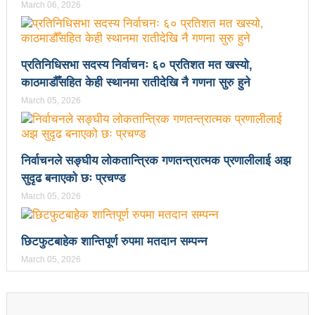
March 06, 2026
उपनिर्वाचन २०८१: एमालेभन्दा माओवादी प्रभावशाली
ककनी २ मा माओवादी विजयी
प्रतिनिधिसभा सदस्य निर्वाचनः ६० प्रतिशत मत खस्यो,
ककनी २ मा खस्यो ६८ प्रतिशतभन्दा बढी मत: गणना आजै हुने
काठमाडौँसहित केही स्थानमा रातीदेखि नै गणना सुरु हुने
March 05, 2026
उपचुनाव सकियो: ६२ प्रतिशतभन्दा बढी मत खसेको अनुमान
पालिका उपचुनाव: ४१ पदका लागि मतदान शुरु
भरतपुुरमा सार्वजनिक सुनुवाई, गुनासो नआउने गरी काम गर्न
निर्वाचनले सङ्घीय लोकतान्त्रिक गणतन्त्रात्मक प्रणालीलाई अझ
सुदृढ बनाएको छः प्रचण्ड
मेयर दाहालको निर्देशन
March 05, 2026
उपनिर्वाचन सुशासनका पक्षमा र भ्रष्टाचारका विरुद्ध मत जाहेर
गर्ने महत्वपूर्ण अवसर: प्रचण्ड
छिटफुटबाहेक शान्तिपूर्ण रुपमा मतदान सम्पन्न
March 05, 2026
सुरु भयो चौथो सुनवल महोत्सव: उद्योगमैत्री वातावरण बनाउन
लागि पर्ने मन्त्री कलवारको भनाइ