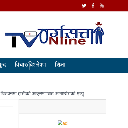
कुद
विचार/विश्लेषण
शिक्षा
चितवनमा हात्तीको आक्रमणबाट आमाछोराको मृत्यु
धानमन्त्री ओलीलाई पितृशोक
ोले