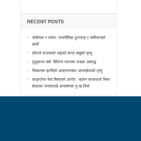
्थानमा कर्फ्यु आदेश
 तनावग्रस्त
RECENT POSTS
महाधिवेसनमा पुरस्कृत हुँदै यी पत्रकार
र, देशैभर अभियानात्मक कार्यक्रम
संघीयता र मधेसः राजनीतिक दुराग्रह र कमिसनको
छायाँ
गरद्वारा वैचारिक, राजनीतिक कार्यशाला
छोराले फलामको पाइपले हान्दा बाबुको मृत्यु
या साक्षरताको
मुलुकभर वर्षाः विभिन्न स्थानमा सडक अवरुद्ध
चितवनमा हात्तीको आक्रमणबाट आमाछोराको मृत्यु
वा, ३ वटा सूचीकरणबाट हटे
काङ्ग्रेस नेता मिश्रको आरोप : बालेन सरकारले सिमा
िगत विद्युतिकरणको ब्रेकथ्रु
क्षेत्रका जनतालाई अनावश्यक दु:ख दियो
ुई जना घाइते
बिद्यार्थीलाई चलचित्र सिकाउँदै बागमती प्रदेश सरकार
 प्रभावशाली
ककनी २ मा माओवादी विजयी
 मत खसेको अनुमान