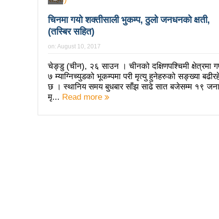
प्रतिनिधिसभा सदस्य निर्वाचनः ६०
चिनमा गयो शक्तीसाली भुकम्प, ठुलो जनधनको क्षती,
(तस्बिर सहित)
निर्वाचनले सङ्घीय लोकतान्त्रिक 
on:
August 10, 2017
आज प्रतिनिधिसभा सदस्य निर्वाच
चेङ्डु (चीन), २६ साउन । चीनको दक्षिणपश्चिमी क्षेत्रमा 
पुरस्कार वितरणबिनै काउन्सिलले सम्पन
७ म्याग्निच्युडको भूकम्पमा परी मृत्यु हुनेहरुको सङ्ख्या बढीर
छ । स्थानिय समय बुधबार साँझ साढे सात बजेसम्म १९ जन
खतिवडाको नयाँ गीत जमाना आज
मृ...
Read more
चलचित्र विकास बोर्डका नवनियुक्
महानगर यातायातले थप्यो १२ वटा व
फोहोरमैला व्यवस्थापन संघ नेपालको
समाचार हटाउने अदालतको आदेश र पत
लोकतान्त्रिक सहिद सन्तति वृत्ति 
नवलपरासी काठमाडौँ सम्पर्क समन्वय