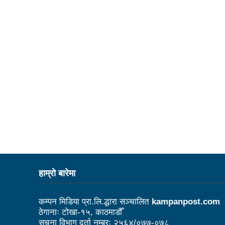
कर्फ्यु लागे पनि तीनकुने क्षेत्र
काठमाडौँमा माओवादीको नेतृत्वमा 
लव प्याकुरेलद्वारा निर्देशित वृत्तच
भरतपुरका १ सय २९ सुकुम्बासी घर
‘महिला अधिकारका निम्ति सदनबा
त्रिदेशीय विद्युत ब्यापार सम्झौता 
३ महिनामा प्रेस स्वतन्त्रता ह
इन्द्रेश्वर युवा समाजद्वारा बेलकोट
सकियो चितवन महोत्सव : ५ लाख
टोखामा कर्जा सदुपयोगिता सम्बन्धी
हाम्राे बारेमा
भोलि चितवनमा माओवादीको विशाल स
कम्पन मिडिया प्रा.लि.द्धारा सञ्चालित
kampanpost.com
ककनी २ मा खस्यो ६८ प्रतिशतभन्
ठेगानाः टोखा-१५, काठमाडौँ
सूचना विभाग दर्ता नम्बरः २५६४/०७७-०७८