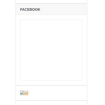
ने
FACEBOOK
शान्तिपूर्ण रुपमा मतदान सम्पन्न
कविता – अपजश
बः समय बुझेर बाटो खुलाउन मन्त्री घिसिङको म्यासेज
रोध – प्रेमविनोद नन्दन
अध्यक्षमा जिलिङका पुडासैनी
्छताका लागि ३९२ साइकल यात्रीको सचेतनामूलक र्‍याली
ारको मृत्यु