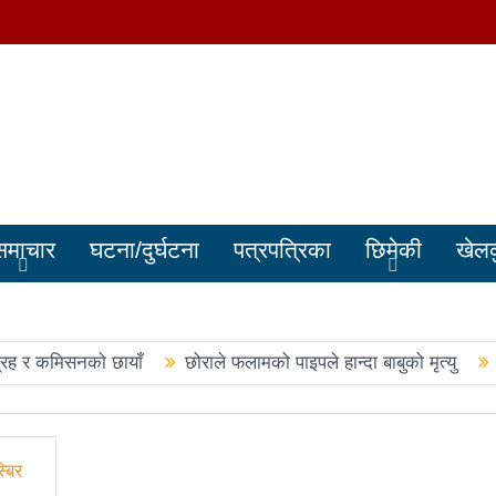
समाचार
घटना/दुर्घटना
पत्रपत्रिका
छिमेकी
खेल
्रह र कमिसनको छायाँ
छोराले फलामको पाइपले हान्दा बाबुको मृत्यु
बालेन सरकारले सिमा क्षेत्रका जनतालाई अनावश्यक दु:ख दियो
पूर्वप्र
हरुले शपथ लिए
चार स्थानमा रास्वपा विजयीः काँग्रेस र नेकपाले खाता ख
नमा रास्वपा अगाडि