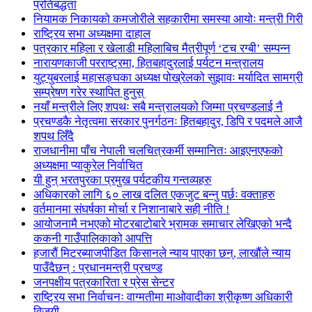
प्रतिबद्धता
नियामक निकायको कमजोरीले सहकारीमा समस्या आयोः मन्त्री गिरी
राष्ट्रिय सभा अध्यक्षमा दाहाल
पत्रकार महिला र खेलाडी महिलाबिच मैत्रीपूर्ण ‘टच रग्बी’ सम्पन्न
नारायणकाजी परराष्ट्रमा, हितबहादुरलाई पर्यटन मन्त्रालय
युट्युबरलाई महासङ्घका अध्यक्ष पोख्रेलको सुझावः मर्यादित सामग्री
सम्प्रेषण गरेर स्थापित हुनुस्
नयाँ मन्त्रीले लिए शपथः सबै मन्त्रालयको जिम्मा प्रचण्डलाई नै
प्रचण्डकै नेतृत्वमा सरकार पुनर्गठनः हितबहादुर, डिपि र पदमले आजै
शपथ लिँदै
राजधानीमा पाँच नेपाली चलचित्रकर्मी सम्मानितः आइएनएफको
अध्यक्षमा प्याकुरेल निर्वाचित
यी हुन् भरतपुरका प्रमुख पर्यटकीय गन्तव्यहरु
अधिकारको लागि ६० लाख दलित एकजुट बन्नु पर्छः वक्ताहरु
वर्तमानमा संघर्षका मोर्चा र निशानाबारे सही नीति !
आयोजनामै नभएको मोटरबाटोबारे भ्रामक समाचार लेखिएको भन्दै
ककनी गाउँपालिकाको आपत्ति
हजारौं मिटरब्याजपीडित किसानले न्याय पाएका छन्, लाखौंले न्याय
पाउँदैछन् : प्रधानमन्त्री प्रचण्ड
जनपक्षीय पत्रकारिता र प्रेस सेन्टर
राष्ट्रिय सभा निर्वाचनः वाग्मतीमा माओवादीका श्रीकृष्ण अधिकारी
विजयी