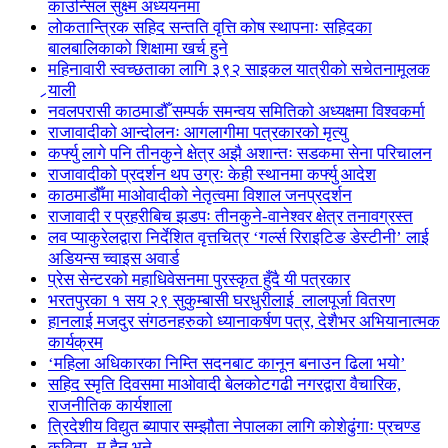
काउन्सिल सुक्ष्म अध्ययनमा
लोकतान्त्रिक सहिद सन्तति वृत्ति कोष स्थापनाः सहिदका
बालबालिकाको शिक्षामा खर्च हुने
महिनावारी स्वच्छताका लागि ३९२ साइकल यात्रीको सचेतनामूलक
र्‍याली
नवलपरासी काठमाडौँ सम्पर्क समन्वय समितिको अध्यक्षमा विश्वकर्मा
राजावादीको आन्दोलनः आगलागीमा पत्रकारको मृत्यु
कर्फ्यु लागे पनि तीनकुने क्षेत्र अझै अशान्तः सडकमा सेना परिचालन
राजावादीको प्रदर्शन थप उग्रः केही स्थानमा कर्फ्यु आदेश
काठमाडौँमा माओवादीको नेतृत्वमा विशाल जनप्रदर्शन
राजावादी र प्रहरीबिच झडपः तीनकुने-वानेश्वर क्षेत्र तनावग्रस्त
लव प्याकुरेलद्वारा निर्देशित वृत्तचित्र ‘गर्ल्स रिराइटिङ डेस्टीनी’ लाई
अडियन्स च्वाइस अवार्ड
प्रेस सेन्टरको महाधिवेसनमा पुरस्कृत हुँदै यी पत्रकार
भरतपुरका १ सय २९ सुकुम्बासी घरधुरीलाई लालपूर्जा वितरण
हानलाई मजदुर संगठनहरुको ध्यानाकर्षण पत्र, देशैभर अभियानात्मक
कार्यक्रम
‘महिला अधिकारका निम्ति सदनबाट कानून बनाउन ढिला भयो’
सहिद स्मृति दिवसमा माओवादी बेलकोटगढी नगरद्वारा वैचारिक,
राजनीतिक कार्यशाला
त्रिदेशीय विद्युत ब्यापार सम्झौता नेपालका लागि कोशेढुंगाः प्रचण्ड
कविता- म हैन भने