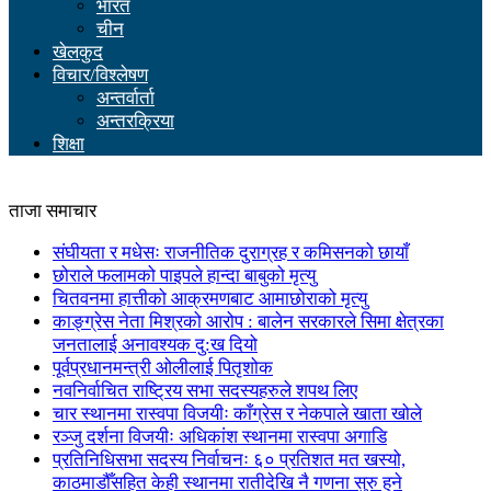
भारत
चीन
खेलकुद
विचार/विश्लेषण
अन्तर्वार्ता
अन्तरक्रिया
शिक्षा
ताजा समाचार
संघीयता र मधेसः राजनीतिक दुराग्रह र कमिसनको छायाँ
छोराले फलामको पाइपले हान्दा बाबुको मृत्यु
चितवनमा हात्तीको आक्रमणबाट आमाछोराको मृत्यु
काङ्ग्रेस नेता मिश्रको आरोप : बालेन सरकारले सिमा क्षेत्रका
जनतालाई अनावश्यक दु:ख दियो
पूर्वप्रधानमन्त्री ओलीलाई पितृशोक
नवनिर्वाचित राष्ट्रिय सभा सदस्यहरुले शपथ लिए
चार स्थानमा रास्वपा विजयीः काँग्रेस र नेकपाले खाता खोले
रञ्जु दर्शना विजयीः अधिकांश स्थानमा रास्वपा अगाडि
प्रतिनिधिसभा सदस्य निर्वाचनः ६० प्रतिशत मत खस्यो,
काठमाडौँसहित केही स्थानमा रातीदेखि नै गणना सुरु हुने