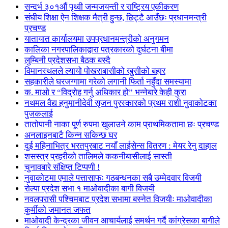
सन्दर्भ ३०१औं पृथ्वी जन्मजयन्ती र राष्ट्रिय एकीकरण
संघीय शिक्षा ऐन शिक्षक मैत्री हुन्छ, छिट्टै आउँछः प्रधानमन्त्री
प्रचण्ड
यातायात कार्यालयमा उपप्रधानमन्त्रीको अनुगमन
कालिका नगरपालिकाद्वारा पत्रकारको दुर्घटना बीमा
लुम्बिनी प्रदेशसभा बैठक बस्दै
विमानस्थलले ल्यायो पोखराबासीको खुसीको बहार
सहकारीले घरजग्गामा गरेको लगानी फिर्ता नहुँदा समस्यामा
क. माओ र “विद्रोह गर्नु अधिकार हो” भन्नेबारे केही कुरा
नथमल वैद्य हनुमानीदेवी सृजन पुरस्कारको प्रथम राशी नुवाकोटका
पुजकलाई
तातोपानी नाका पूर्ण रुपमा खुलाउने काम प्राथमिकतामा छः प्रचण्ड
अनलाइनबाटै किन्न सकिन्छ घर
दुई महिनाभित्र भरतपुरबाट नयाँ लाईसेन्स वितरण : मेयर रेनु दाहाल
शसस्त्र प्रहरीको तालिमले ककनीबासीलाई सास्ती
चुनावबारे संक्षिप्त टिप्पणी !
नुवाकोटमा एमाले पत्तासाफः गठबन्धनका सबै उम्मेदवार विजयी
रोल्पा प्रदेश सभा १ माओवादीका बागी विजयी
नवलपरासी पश्चिमबाट प्रदेश सभामा बस्नेत विजयीः माओवादीका
कुर्मीको जमानत जफत
माओवादी केन्द्रका जीवन आचार्यलाई समर्थन गर्दै कांग्रेसका बागीले