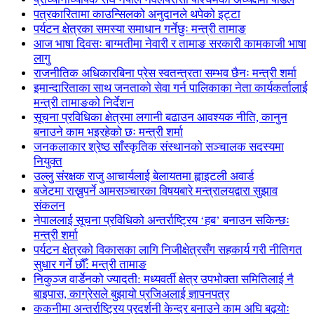
पत्रकारितामा काउन्सिलको अनुदानले थपेको इट्टा
पर्यटन क्षेत्रका समस्या समाधान गर्नेछुः मन्त्री तामाङ
आज भाषा दिवसः बाग्मतीमा नेवारी र तामाङ सरकारी कामकाजी भाषा
लागु
राजनीतिक अधिकारबिना प्रेस स्वतन्त्रता सम्भव छैनः मन्त्री शर्मा
इमान्दारिताका साथ जनताकाे सेवा गर्न पालिकाका नेता कार्यकर्तालाई
मन्त्री तामाङको निर्देशन
सूचना प्रविधिका क्षेत्रमा लगानी बढाउन आवश्यक नीति, कानुन
बनाउने काम भइरहेको छः मन्त्री शर्मा
जनकलाकार श्रेष्ठ साँस्कृतिक संस्थानको सञ्चालक सदस्यमा
नियुक्त
उल्लु संरक्षक राजु आचार्यलाई बेलायतमा ह्वाइटली अवार्ड
बजेटमा राख्नुपर्ने आमसञ्चारका विषयबारे मन्त्रालयद्वारा सुझाव
संकलन
नेपाललाई सूचना प्रविधिको अन्तर्राष्ट्रिय ‘हब’ बनाउन सकिन्छः
मन्त्री शर्मा
पर्यटन क्षेत्रको विकासका लागि निजीक्षेत्रसँग सहकार्य गरी नीतिगत
सुधार गर्ने छौँ: मन्त्री तामाङ
निकुञ्ज वार्डेनको ज्यादती: मध्यवर्ती क्षेत्र उपभोक्ता समितिलाई नै
बाइपास, काग्रेसले बुझायो प्रजिअलाई ज्ञापनपत्र
ककनीमा अन्तर्राष्ट्रिय प्रदर्शनी केन्द्र बनाउने काम अघि बढ्योः