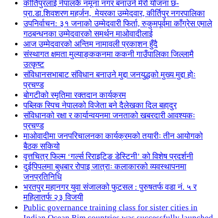
कीर्तिपुरलाई नेपालकै नमूना नगर बनाउने मेरो योजना छ-
प्रा.डा.शिवशरण महर्जन, मेयरका उम्मेदवार, कीर्तिपुर नगरपालिका
उपनिर्वाचन: ३१ जनाको उम्मेदवारी फिर्ता, रुकुमपूर्वमा काँग्रेस एमाले
गठबन्धनका उम्मेदवारको समर्थन माओवादीलाई
आज उम्मेदवारको अन्तिम नामावली प्रकाशन हुँदै
संस्थागत क्षमता मुल्याङ्ककनमा ककनी गाउँपालिका जिल्लामै
उत्कृष्ट
संविधानसभाबाट संविधान बनाउने मुद्दा जनयुद्धको मुख्य मुद्दा होः
प्रचण्ड
बोगटीको स्मृतिमा रक्तदान कार्यक्रम
पब्लिक स्पिच नेपालको विजेता बने दैलेखका दिल बहादुर
संविधानको रक्षा र कार्यान्वयनमा जनताको खबरदारी आवश्यकः
प्रचण्ड
माओवादीमा जनपरिचालनका कार्यक्रमको तयारीः तीन आयोगको
बैठक सकियो
वृत्तचित्र फिल्म ‘गर्ल्स रिराइटिङ डेस्टिनी’ को विशेष प्रदर्शनी
दुईपिपलमा बुधबार रोपाइ जात्राः कलाकारको व्यवस्थापनमा
जनप्रतिनिधि
भरतपुर महानगर युवा संजालको फुटसल : पुरुषतर्फ वडा नं. ५ र
महिलातर्फ २३ विजयी
Public governance training class for sister cities in
Indian Ocean Rim countries was successfully launched