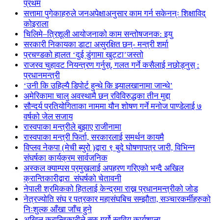
प्रथम
सत्तामा पुगेकाहरुले जनअपेक्षाअनुसार काम गर्न सकेनन्ः शिक्षाविद्
कोइराला
चिलिमे–त्रिशूली आयोजनाको काम सन्तोषजनक: इयु
सरकारी निकायका डाटा असुरक्षित छन्- मन्त्री शर्मा
प्रचण्डको हालत ‘दुई डुंगामा खुट्टा’जस्तो
राजस्व चुहावट नियन्त्रण गर्नुस्, गलत गर्ने कसैलाई नछोड्नुस् :
प्रधानमन्त्री
‘उनी कि उहिल्यै डिपोर्ट हुन्थे कि झ्यालखानामा जान्थे’
अमेरिकामा चालु अवस्थामै छन् रविविरुद्धका तीन मुद्दा
सौन्दर्य प्रतियोगिताका नाममा यौन शोषण गर्ने मनोज पाण्डेलाई ७
वर्षको जेल सजाय
रास्वपाका मन्त्रीले बुझाए राजीनामा
रास्वपाका मन्त्री फिर्ता, सरकारलाई समर्थन कायमै
विप्लव नेकपा (मेची ब्युरो )द्वारा ९ बुदे घोषणापत्र जारी, विभिन्न
संघर्षका कार्यक्रम सार्वजनिक
अस्कल क्याम्पस प्रमुखलाई अपहरण गरिएको भन्दै अखिल
क्रान्तिकारीद्वारा संघर्षको चेतावनी
नेपाली श्रमिकको हितलाई केन्द्रमा राख्न प्रधानमन्त्रीको जोड
नेत्रज्योति संघ र पत्रकार महासंघबिच सम्झौता, सञ्चारकर्मीहरुको
निःशुल्क आँखा जाँच हुने
अखिल क्रान्तिकारीले सुरु गर्यो स्ववियु कार्यशाला