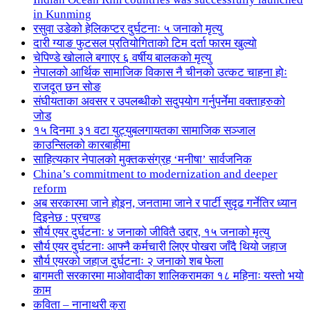
in Kunming
रसुवा उडेको हेलिकप्टर दुर्घटनाः ५ जनाको मृत्यु
दारी ग्याङ फुटसल प्रतियोगिताको टिम दर्ता फारम खुल्यो
चेपिण्डे खोलाले बगाएर ६ वर्षीय बालकको मृत्यु
नेपालको आर्थिक सामाजिक विकास नै चीनको उत्कट चाहना होः
राजदूत छन सोङ
संघीयताका अवसर र उपलब्धीको सदुपयोग गर्नुपर्नेमा वक्ताहरुको
जोड
१५ दिनमा ३१ वटा युट्युबलगायतका सामाजिक सञ्जाल
काउन्सिलको कारबाहीमा
साहित्यकार नेपालको मुक्तकसंग्रह ‘मनीषा’ सार्वजनिक
China’s commitment to modernization and deeper
reform
अब सरकारमा जाने होइन, जनतामा जाने र पार्टी सुदृढ गर्नेतिर ध्यान
दिइनेछ : प्रचण्ड
सौर्य एयर दुर्घटनाः ४ जनाको जीवितै उद्दार, १५ जनाको मृत्यु
सौर्य एयर दुर्घटनाः आफ्नै कर्मचारी लिएर पोखरा जाँदै थियो जहाज
सौर्य एयरको जहाज दुर्घटनाः २ जनाको शब फेला
बागमती सरकारमा माओवादीका शालिकरामका १८ महिनाः यस्तो भयो
काम
कविता – नानाथरी कुरा