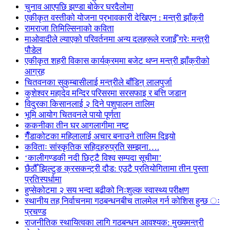
चुनाव आएपछि झण्डा बोकेर घरदैलोमा
एकीकृत वस्तीको योजना प्रभावकारी देखिएन : मन्त्री झाँक्री
रामराजा तिमिल्सिनाको कविता
माओवादीले ल्याएको परिवर्तनमा अन्य दलहरूले रजाईँ गरेः मन्त्री
पौडेल
एकीकृत शहरी विकास कार्यक्रममा बजेट थप्न मन्त्री झाँक्रीको
आग्रह
चितवनका सुकुम्बासीलाई मन्त्रीले बाँडिन् लालपुर्जा
कुशेश्वर महादेव मन्दिर परिसरमा सरसफाइ र बत्ति जडान
विदुरका किसानलाई २ दिने पशुपालन तालिम
भूमि आयोग चितवनले पायो पूर्णता
ककनीका तीन घर आगलागीमा नष्ट
गैँडाकोटका महिलालाई अचार बनाउने तालिम दिइयो
कविताः सांस्कृतिक सहिदहरुप्रति सम्झना….
‘कालीगण्डकी नदी छिट्टै विश्व सम्पदा सूचीमा’
छैठौँ झिल्टुङ क्रसकन्ट्री दौड: एउटै प्रतियोगितामा तीन पुस्ता
प्रतिस्पर्धामा
हुप्सेकोटमा २ सय भन्दा बढीको निःशुल्क स्वास्थ्य परीक्षण
स्थानीय तह निर्वाचनमा गठबन्धनबीच तालमेल गर्न कोशिस हुन्छ ः
प्रचण्ड
राजनीतिक स्थायित्वका लागि गठबन्धन आवश्यक: मुख्यमन्त्री