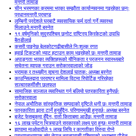
मन्त्री तामाङ
चीन भ्रमणका क्रममा भएका सम्झौता कार्यान्यवनमा गइरहेका छन्ः
प्रधानमन्त्री प्रचण्ड
लुम्बिनी प्रदेशले घरबाटै व्यवसायिक फर्म दर्ता गर्ने व्यवस्था
मिलाउने:मन्त्री बस्नेत
१९ वर्षमुनिको सुदूरपश्चिम छनोट राष्ट्रिय क्रिकेटको उपाधि
बैतडीलाई
कसरी पाइनेछ बेलकोटगढीबासीले निःशुल्क रगत
हवाई टिकटको भ्याट हटाउन काम भइरहेको छः मन्त्री तामाङ
अपाङ्गता भएका व्यक्तिहरूको यौनिकता र प्रजनन स्वास्थ्यबारे
सचेतना व्यापक गराउन सरोकारवालाको जोड
भ्रामक र तथ्यहीन सूचना देशलाई घातक: अध्यक्ष बस्नेत
काउन्सिलद्वारा परराष्ट्र मामिला विटमा रिपोर्टिङ गरिरहेका
सञ्चारकर्मीसँग छलफल
सामाजिक सञ्जाल व्यवस्थित गर्न बलियो पत्रकारिता हुनैपर्छः
सरोकारवाला
नेपाल अभौतिक सांस्कृतिक सम्पदाको दृष्टिले धनी छः मन्त्री तामाङ
पत्रकारिता झारा टार्ने हुनुहुँदैन, परिणाममुखी हुनुपर्छः अध्यक्ष बस्नेत
बजेट फेसबुकमा हुँदैन, रातो किताबमा आउँछः मन्त्री तामाङ
१६ लाख पर्यटन भित्र्याउने सरकारको लक्ष्य पूरा हुन्छः मन्त्री तामाङ
झापामा माओवादीले १ लाख लिचि र कागतीका विरुवा रोप्ने
प्राध्यानाध्यापक संघ नेपाल नवलपरासी पश्चिमको अध्यक्षमा पौडेल