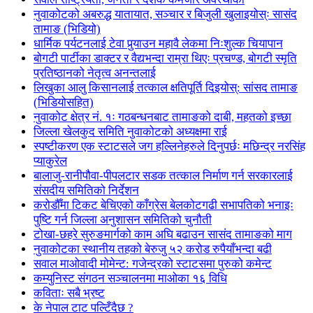
नुवाकोटको अबरुद्ध यातायात, सञ्चार र बिजुली खुलाइयोस्ः सासंद
तामाङ (भिडियो)
धार्मिक पर्यटनलाई टेवा पुर्‍याउन महावै लेकमा निःशुल्क चियापान
बोगटी पार्टीका डाक्टर र वैद्यभन्दा राम्रा थिएः प्रचण्ड, बोगटी स्मृति
प्रतिष्ठानको नेतृत्व अनन्तलाई
लिखुका आलु किसानलाई तत्काल क्षतिपूर्ति दिइयोस्: सांसद तामाङ
(भिडियोसहित)
नुवाकोट क्षेत्र नं. १ः गठबन्धनबाट तामाङको दाबी, महतको इच्छा
जिल्ला खेलकुद समिति नुवाकोटको अध्यक्षमा राई
स्पष्टीकरण एक स्टाटसले जग हल्लिनेहरुले दिनुपर्छः मछिन्द्र नरसिंह
प्याकुरेल
बालाजु-रानीपौवा-पीपलटार सडक तत्काल निर्माण गर्न सरकारलाई
संसदीय समितिको निर्देशन
करोडौँमा टिकट बेचिएको काँग्रेस बेलकोटगढी सभापतिको भनाइः
पुष्टि गर्न जिल्ला अनुशासन समितिको चुनौती
टोखा-छहरे सुरुङमार्गको काम अघि बढाउन सासंद तामाङको माग
नुवाकोटका स्थानीय तहको बेरुजु ५२ करोड रुपैयाँभन्दा बढी
सवाल माओवादी मोमेन्ट: गजेन्द्रको स्टाटसमा पुरुको कमेन्ट
कम्युनिस्ट संगठन सञ्चालनमा माओका १६ विधि
कविताः सबै भ्रष्ट
के नेपाल टाट पल्टिँदैछ ?