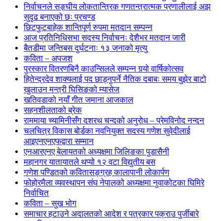
निर्वाचनले सङ्घीय लोकतान्त्रिक गणतन्त्रात्मक प्रणालीलाई अझ
सुदृढ बनाएको छः प्रचण्ड
छिटफुटबाहेक शान्तिपूर्ण रुपमा मतदान सम्पन्न
आज प्रतिनिधिसभा सदस्य निर्वाचनः देशैभर मतदान जारी
बैतडीमा जन्तिबस दुर्घटनाः १३ जनाको मृत्यु
कविता – अपजश
पुरस्कार वितरणबिनै काउन्सिलले सम्पन्न गर्‍यो वार्षिकोत्सव
हितेन्द्रदेव शाक्यलाई पद छाड्नुपर्ने नैतिक दबाबः समय बुझेर बाटो
खुलाउन मन्त्री घिसिङको म्यासेज
खतिवडाको नयाँ गीत जमाना आजकाल
सहनशीलताको ब्रेक
राममाया च्यामिनीसँग दशरथ चन्दको अनुरोध – प्रेमविनोद नन्दन
चलचित्र विकास बोर्डका नवनियुक्त सदस्य गणेश सुवेदीलाई
आइएनएनएफद्वारा सम्मान
एनआरएनए बेलायतको अध्यक्षमा जिलिङका पुडासैनी
महानगर यातायातले थप्यो १२ वटा विद्युतीय बस
गणेश पण्डितको कवितासङ्ग्रह कालापानी लोकार्पण
फोहोरमैला व्यवस्थापन संघ नेपालको अध्यक्षमा नुवाकोटका घिमिरे
निर्वाचित
कविता – सुख भोग
समाचार हटाउने अदालतको आदेश र पत्रकार पक्राउ पुर्जीबारे