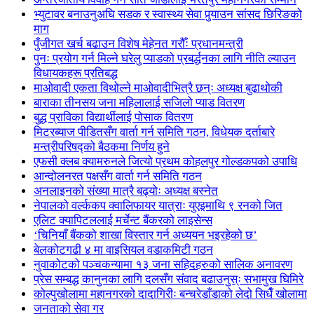
भ्युटावर बनाउनुअघि सडक र स्वास्थ्य सेवा पुर्‍याउन सांसद छिरिङको
माग
पुँजीगत खर्च बढाउन विशेष मेहेनत गरौँः प्रधानमन्त्री
पुनः प्रयोग गर्न मिल्ने घरेलु प्याडको प्रबर्द्धनका लागि नीति ल्याउन
विधायकहरू प्रतिबद्ध
माओवादी एकता विथोल्ने माओवादीभित्रै छन्ः अध्यक्ष बुढाथोकी
बाराका तीनसय जना महिलालाई सजिलो प्याड वितरण
बुद्ध प्राविका विद्यार्थीलाई पोसाक वितरण
मिटरब्याज पीडितसँग वार्ता गर्न समिति गठन, विधेयक दर्ताबारे
मन्त्रीपरिषद्को बैठकमा निर्णय हुने
एफसी क्लब क्यामरुनले जित्यो प्रथम कोहलपुर गोल्डकपको उपाधि
आन्दोलनरत पक्षसँग वार्ता गर्न समिति गठन
अनलाइनको संख्या मात्रै बढ्योः अध्यक्ष बस्नेत
नेपालको वर्ल्ककप क्वालिफायर यात्राः युएइमाथि ९ रनको जित
एलिट क्यापिटललाई मर्चेन्ट बैंकरको लाइसेन्स
‘चिनियाँ बैंकको शाखा विस्तार गर्न अध्ययन भइरहेको छ’
बेलकोटगढी ४ मा वाइसियल वडाकमिटी गठन
नुवाकोटको पञ्चकन्यामा १३ जना सहिदहरुको सालिक अनावरण
प्रेस सम्बद्ध कानुनका लागि दलसँग संवाद बढाउनुस्ः सभामुख घिमिरे
कोल्पुखोलामा महानगरको दादागिरीः बन्चरेडाँडाको लेदो सिधैँ खोलामा
जनताको सेवा गर