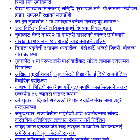
फिर्ता लिए उम्मेदवारी
बेपत्ता पत्रकार मिलनलाई सम्झिँदै प्रचण्डले भने- यो सामान्य निर्वाचन
होइन, उपलब्धी रक्षाको लडाइँ हो
को हुन् नुवाकोट १ मा उम्मेदवार बनेका हितबहादुर तामाङ ?
सप्त विचित्र विपरीत विडम्बनापूर्ण विषयका विवरणहरु !
नुवाकोट क्षेत्र नम्बर २ मा गायत्री दाहालको स्वन्त्र उम्मेदवारी
गोरखाका ७० जना छात्रालाई प्याड बनाउने तालिम
निर्माता पङ्गेनी र गायक भण्डारीको ‘मैले हारेँ, अर्कैले जित्यो’ बोलको
गीत बजारमा
नुवाकोट १ मा प्रत्यक्षतर्फ माओवादीबाट सांसद तामाङ सर्वसम्मत
सिफारिस
अखिल (क्रान्तिकारी) नुवाकोटले विद्यार्थीलाई दियो राजनीतिक
वैचारिक प्रशिक्षण
जथाभावी भिडियो सम्प्रेषण गर्ने युट्युबमाथि काउन्सिलको नजरः
एकवर्षमा ३४ च्यानल साइबर ब्युरोमा
कोल्पुटार – दियाले सडकको डिपिआर बोकेर मेयर लामा शहरी
मन्त्रालयमा
समुन्द्रटार, राउतबेसीमा पहिरोको क्षति अवलोकनमा सांसदः
वास्तविक क्षतिविवरण तत्काल संकलन गर्न निर्देशन
सहिद जगत प्रकाशजंग शाह संस्कृत माध्यामिक विद्यालयलाई
अमेरिका बस्ने नुवाकोटेको सहयोग
सवाल राष्ट्रियता, जनता र देशकै कमजोर अवस्थाको