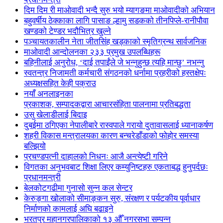
दिम दिम री माओवादी भन्दै सुरु भयो म्यागङमा माओवादीको अभियान
बहुवर्षीय ठेक्काका लागि पासाङ ल्हामु सडकको तीनपिप्ले-रानीपौवा
खण्डको टेण्डर भदौभित्र खुल्ने
पञ्चायतकालीन नेता जीतसिंह खड्काको स्मृतिग्रन्थ सार्वजनिक
माओवादी आन्दोलनका २३३ प्रमुख उपलब्धिहरू
बहिनीलाई अनुरोध, ‘दाई तपाईंले जे भन्नुहुन्छ त्यहि मान्छु’ नभन्नु
स्वतन्त्र निजामती कर्मचारी संगठनको धर्नामा प्रहरीको हस्तक्षेपः
अध्यक्षसहित केही पक्राउ
नयाँ अनलाइनका
प्रकाशक, सम्पादकद्वारा आचारसंहिता पालनामा प्रतिबद्धता
उसु खेलाडीलाई बिदाइ
दुबईमा ठगिएका नेपालीबारे रास्वपाले गरायो दुतावासलाई ध्यानाकर्षण
शहरी विकास मन्त्रालयका कारण बन्चरेडाँडाको फोहोर समस्या
बल्झियो
प्रचण्डपत्नी दाहालको निधनः आजै अन्त्येष्टी गरिने
विगतका अनुभवबाट शिक्षा लिएर कम्युनिष्टहरु एकताबद्ध हुनुपर्दछः
प्रधानमन्त्री
बेलकोटगढीमा गुनासो सुन्न कल सेन्टर
केरुङ्गा खोलाको सीमाङ्कन सुरु, संरक्षण र पर्यटकीय पूर्वाधार
निर्माणको कामलाई अघि बढाइने
भरतपुर महानगरपालिकाको १३ औँ नगरसभा सम्पन्न