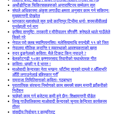
अर्थोडोन्टिक चिकित्सकहरुको अन्तराष्ट्रिय सम्मेलन सुरु
संघले अधिकारमा अंकुश लगाउँदा क्षमता अनुसार काम गर्न सकिएनः
मुख्यमन्त्री पोखरेल
पत्रकार महासंघले सुरु गर्‍यो कान्तिपुर टिभीमा धर्नाः श्रमजीवीलाई
पुनर्वहाली गर्न माग
कृषिमा सन्तुष्टिः तरकारी र मौरीपालन सँगसँगै, श्रेष्ठले थाले गाउँलेले
सिको गरे
नेपाल प्रो क्लब च्याम्पियनसिपः मलेसियामाथि रुपन्देही ११ को जित
नेपालमा मौलिक क्रान्ति र व्यवस्थाको आवश्यकताको बहस
रुद्र ढुङ्गेलको कविता: मैले टिकट किन नपाउने ?
बेलकोटगढी १०का कृष्णप्रसाद तिवारीको यथार्थपरक गीत
कविताः धम्की न दे भारत !
माओवादी केन्द्रका नेता भन्छन्ः घाँटीमा सुनको दाम्लो र औँलाभरि
औँठी लगाउनेलाई बहिस्कार गरौँ
रामराजा तिमिल्सिनाको कविताः गठबन्धन
पुरातात्विक संरचना निर्माणको काम समयमै सक्न मन्त्री झाँक्रीको
निर्देशन
चाहेको काम गर्न बजेटमा कमी हुने छैनः शिक्षामन्त्री पौडेल
लिखु गाउँपालिकामा माओवादी केन्द्रको चुनाव केन्द्रित कार्यक्रम
तीव्र
संसदीय निर्वाचन र कम्युनिस्ट