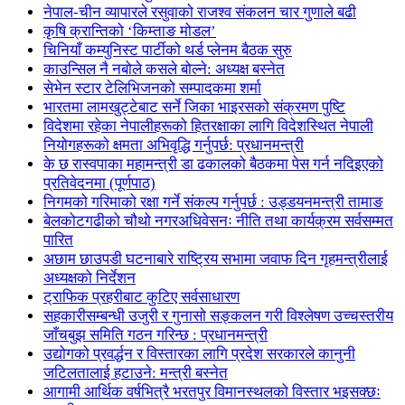
नेपाल-चीन व्यापारले रसुवाको राजश्व संकलन चार गुणाले बढी
कृषि क्रान्तिको ‘किम्ताङ मोडल’
चिनियाँ कम्युनिस्ट पार्टीको थर्ड प्लेनम बैठक सुरु
काउन्सिल नै नबोले कसले बोल्ने: अध्यक्ष बस्नेत
सेभेन स्टार टेलिभिजनको सम्पादकमा शर्मा
भारतमा लामखुट्टेबाट सर्ने जिका भाइरसको संक्रमण पुष्टि
विदेशमा रहेका नेपालीहरूको हितरक्षाका लागि विदेशस्थित नेपाली
नियोगहरूको क्षमता अभिवृद्धि गर्नुपर्छ: प्रधानमन्त्री
के छ रास्वपाका महामन्त्री डा ढकालको बैठकमा पेस गर्न नदिइएको
प्रतिवेदनमा (पूर्णपाठ)
निगमको गरिमाको रक्षा गर्ने संकल्प गर्नुपर्छ : उड्डयनमन्त्री तामाङ
बेलकोटगढीको चौथो नगरअधिवेसनः नीति तथा कार्यक्रम सर्वसम्मत
पारित
अछाम छाउपडी घटनाबारे राष्ट्रिय सभामा जवाफ दिन गृहमन्त्रीलाई
अध्यक्षको निर्देशन
ट्राफिक प्रहरीबाट कुटिए सर्वसाधारण
सहकारीसम्बन्धी उजुरी र गुनासो सङ्कलन गरी विश्लेषण उच्चस्तरीय
जाँचबुझ समिति गठन गरिन्छ : प्रधानमन्त्री
उद्योगको प्रवर्द्धन र विस्तारका लागि प्रदेश सरकारले कानुनी
जटिलतालाई हटाउने: मन्त्री बस्नेत
आगामी आर्थिक वर्षभित्रै भरतपुर विमानस्थलको विस्तार भइसक्छः