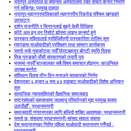
भरतपुर अस्पताल वा क्यान्सर अस्पतालमा रक्त संचार केन्द्र निमार्ण
गर्न सकिन्छ: प्रमुख दाहाल
भरतपुर महानगरपालिकाको महानगरीय रिङरोड पश्चिम खण्डको
उद्घाटन
दर्शन राजनीति र चिन्तनलाई बुझ्ने केही विधिहरु
कोटे अल इन वन रिसोर्ट झोरमा लाइभ कन्सर्ट हुने
पत्रकार महिलालाई प्रविधिमैत्री पत्रकारिता तालिम सुरु
म्यागङमा माओवादीको प्रशिक्षण तथा सम्मान कार्यक्रम
यस्तो भयो नुवाकोटमा नवौँ पोस्टबहादुर बोगटी स्मृति दिवस
मिस गुरुङको पाँचौ संस्करणको तयारी पुरा
भ्रममा नपरौँ सञ्जालका सबै विषय समाचार होइनन्: काउन्सिल
अध्यक्ष बस्नेत
संविधान दिवस तीन दिन मनाउने सरकारको निर्णय
देशभरका ६ हजार ७ सय ४३ वडाबाट माओवादीको विशेष अभियान
सुरु
सामाजिक न्यायसहितको वैज्ञानिक समाजवाद
राष्ट्रसंघको महासभामा जलवायु परिवर्तनको मुद्दा प्रमुख रूपमा
उठाउँछौँ : प्रधानमन्त्री
समाजवादी गणतन्त्रका लागि बलियो शक्ति आवश्यकः प्रधानमन्त्री
यस्तो छ, संसदमा प्रधानमन्त्री-सांसद सवाल जवाफ
देश रूपान्तरणका निम्ति पहिला माओवादी रूपान्तरण गर्नैपर्छ :
प्रधानमन्त्री