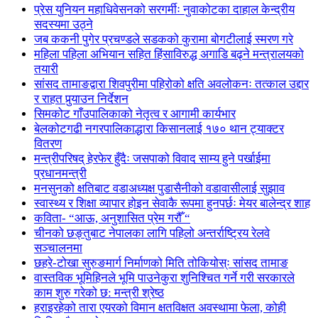
प्रेस युनियन महाधिवेसनको सरगर्मीः नुवाकोटका दाहाल केन्द्रीय
सदस्यमा उठ्ने
जब ककनी पुगेर प्रचण्डले सडकको कुरामा बोगटीलाई स्मरण गरे
महिला पहिला अभियान सहित हिंसाविरुद्ध अगाडि बढ्ने मन्त्रालयको
तयारी
सांसद तामाङद्वारा शिवपुरीमा पहिरोको क्षति अवलोकनः तत्काल उद्दार
र राहत पुर्‍याउन निर्देशन
सिमकोट गाँउपालिकाको नेतृत्व र आगामी कार्यभार
बेलकोटगढी नगरपालिकाद्धारा किसानलाई १७० थान ट्याक्टर
वितरण
मन्त्रीपरिषद् हेरफेर हुँदैः जसपाको विवाद साम्य हुने पर्खाईमा
प्रधानमन्त्री
मनसुनको क्षतिबाट वडाअध्यक्ष पुडासैनीको वडावासीलाई सुझाव
स्वास्थ्य र शिक्षा व्यापार होइन सेवाकै रूपमा हुनपर्छः मेयर बालेन्द्र शाह
कविता- “आऊ, अनुशासित प्रेम गरौँ “
चीनको छङ्तुबाट नेपालका लागि पहिलो अन्तर्राष्ट्रिय रेलवे
सञ्चालनमा
छहरे-टोखा सुरुङमार्ग निर्माणको मिति तोकियोस्ः सांसद तामाङ
वास्तविक भूमिहिनले भूमि पाउनेकुरा शुनिश्चित गर्ने गरी सरकारले
काम शुरु गरेको छ: मन्त्री श्रेष्ठ
हराइरहेको तारा एयरको विमान क्षतविक्षत अवस्थामा फेला, कोही