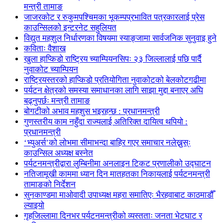
मन्त्री तामाङ
जाजरकोट र रुकुमपश्चिमका भूकम्पप्रभावित पत्रकारलाई प्रेस
काउन्सिलको इन्टरनेट सहुलियत
विद्युत महशुल निर्धारणका विषयमा स्याङ्जामा सार्वजनिक सुनुवाइ हुने
कविताः वैशाख
खुला हाप्किडो राष्ट्रिय च्याम्पियनसिपः २३ जिल्लालाई पछि पार्दै
नुवाकोट च्याम्पियन
राष्ट्रियस्तरको हाप्किडो प्रतियोगिता नुवाकोटको बेलकोटगढीमा
पर्यटन क्षेत्रको समस्या समाधानका लागि साझा मुद्दा बनाएर अघि
बढ्नुपर्छः मन्त्री तामाङ
बोगटीको अभाव महशुस भइरहन्छ : प्रधानमन्त्री
गुणस्तरीय काम नहुँदा राज्यलाई अतिरिक्त दायित्व थपियो :
प्रधानमन्त्री
‘भ्युअर्स’को लोभमा सीमाभन्दा बाहिर गएर समाचार नलेख्नुस्ः
काउन्सिल अध्यक्ष बस्नेत
पर्यटनमन्त्रीद्वारा लुम्बिनीमा अनलाइन टिकट प्रणालीको उद्घाटन
नतिजामूखी काममा ध्यान दिन मातहतका निकायलाई पर्यटनमन्त्री
तामाङको निर्देशन
सुनकाण्डमा मा‌ओवादी उपाध्यक्ष महरा समातिएः भैरहवाबाट काठमाडौँ
ल्याइयो
गृहजिल्लामा दिनभर पर्यटनमन्त्रीको व्यस्तताः जनता भेटघाट र