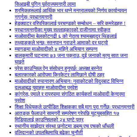
सिआइबी पुगिन् पूर्वराज्यमन्त्री लामा
श्रमिकहरूलाई आर्थिक भार थप्ने मन्त्रालयको निर्णय कार्यान्वयन
नगर्नुस्ः प्रधानमन्त्री
हेडक्वाटर वरिपरिकालाई प्रचण्डको सम्बोधन – सरि कमरेडहरु !
प्रधानमन्त्रीका मुख्य सल्लाहकारको राजीनामा स्वीकृत
माओवादीमा बेलकोटगढी ६ को नेतृत्व श्यामबहादुर थिङलाई
तथ्याङ्कले भन्छः स्तनपान गराउने आमाको दर घट्यो
म्यागङमा माओवादीको ४ महिने अभियान सम्पन्न
बालकुमारी घटनामा ७३ जना पक्राउ, दुई जनाको मृत्यु सात जना
घाइते
प्रेस काउन्सिल ऐन संसोधन हुनुपर्छः अध्यक्ष बस्नेत
बलात्कारको आरोपमा क्रिकेटर लामिछाने दोषी ठहर
माओवादीको रुपान्तरण अभियानः नुवाकोटको विदुरबाट विभिन्न
दलआबद्ध युवाहरु माओवादीमा प्रवेश
कांग्रेस, एमाले र राप्रपामा संगठित कार्यकर्ता माओवादी केन्द्रमा
प्रवेश
शिक्षा विधेयकले उत्पीडित शिक्षकका सबै माग पुरा गर्नेछः प्रधानमन्त्री
आतङ्क फैलाउने सामग्री सम्प्रेषण गरेपछि युट्युबसहित १७
मिडियालाई काउन्सिलको २४ घण्टे पत्र
स्थानीय साझेदार संस्था छनोटमा डब्ल्यु एच एचको धाँधली
वलिदानको उपलब्धिमाथि बढेका चुनौती