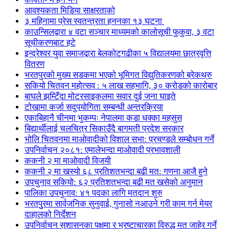
आवश्यकता मिडिया साक्षरताको
३ महिनामा प्रेस स्वतन्त्रता हननका १३ घटना
काउन्सिलद्वारा ४ वटा सञ्चार माध्यमको कालोसूची फुकुवा, ३ वटा
सूचीकरणबाट हटे
इन्द्रेश्वर युवा समाजद्वारा बेलकोटगढीका ५ विद्यालयमा छात्रवृत्ति
वितरण
भरतपुरको मुख्य सडकमा भएको भूमिगत विद्युतिकरणको ब्रेकथ्रु
सकियो चितवन महोत्सव : ५ लाख सहभागि, ३० करोडको कारोबार
बाघले झम्टिँदा मोटरसाइकलमा सवार दुई जना घाइते
टोखामा कर्जा सदुपयोगिता सम्बन्धी अन्तरक्रिया
एकाबिहानै चीनमा भुकम्पः नेपालमा कडा धक्का महसुस
बिद्यार्थीलाई चलचित्र सिकाउँदै बागमती प्रदेश सरकार
भोलि चितवनमा माओवादीको विशाल सभा: प्रचण्डले सम्बोधन गर्ने
उपनिर्वाचन २०८१: एमालेभन्दा माओवादी प्रभावशाली
ककनी २ मा माओवादी विजयी
ककनी २ मा खस्यो ६८ प्रतिशतभन्दा बढी मत: गणना आजै हुने
उपचुनाव सकियो: ६२ प्रतिशतभन्दा बढी मत खसेको अनुमान
पालिका उपचुनाव: ४१ पदका लागि मतदान शुरु
भरतपुुरमा सार्वजनिक सुनुवाई, गुनासो नआउने गरी काम गर्न मेयर
दाहालको निर्देशन
उपनिर्वाचन सुशासनका पक्षमा र भ्रष्टाचारका विरुद्ध मत जाहेर गर्ने