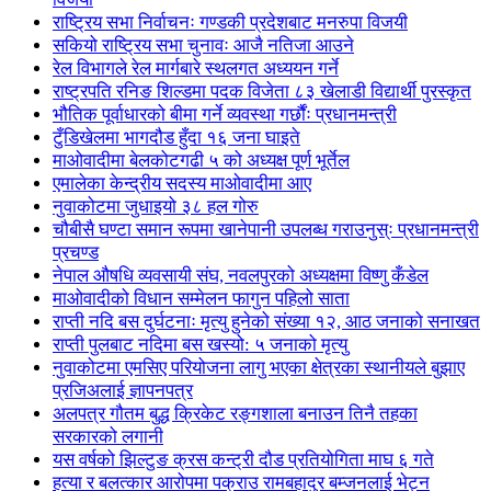
राष्ट्रिय सभा निर्वाचनः गण्डकी प्रदेशबाट मनरुपा विजयी
सकियो राष्ट्रिय सभा चुनावः आजै नतिजा आउने
रेल विभागले रेल मार्गबारे स्थलगत अध्ययन गर्ने
राष्ट्रपति रनिङ शिल्डमा पदक विजेता ८३ खेलाडी विद्यार्थी पुरस्कृत
भौतिक पूर्वाधारको बीमा गर्ने व्यवस्था गर्छौंः प्रधानमन्त्री
टुँडिखेलमा भागदौड हुँदा १६ जना घाइते
माओवादीमा बेलकोटगढी ५ को अध्यक्ष पूर्ण भूर्तेल
एमालेका केन्द्रीय सदस्य माओ‌वादीमा आए
नुवाकोटमा जुधाइयो ३८ हल गोरु
चौबीसै घण्टा समान रूपमा खानेपानी उपलब्ध गराउनुस्ः प्रधानमन्त्री
प्रचण्ड
नेपाल औषधि व्यवसायी संघ, नवलपुरको अध्यक्षमा विष्णु कँडेल
माओवादीको विधान सम्मेलन फागुन पहिलो साता
राप्ती नदि बस दुर्घटनाः मृत्यु हुनेको संख्या १२, आठ जनाको सनाखत
राप्ती पुलबाट नदिमा बस खस्यो: ५ जनाको मृत्यु
नुवाकोटमा एमसिए परियोजना लागु भएका क्षेत्रका स्थानीयले बुझाए
प्रजिअलाई ज्ञापनपत्र
अलपत्र गौतम बुद्ध क्रिकेट रङ्गशाला बनाउन तिनै तहका
सरकारको लगानी
यस वर्षको झिल्टुङ क्रस कन्ट्री दौड प्रतियोगिता माघ ६ गते
हत्या र बलत्कार आरोपमा पक्राउ रामबहादुर बम्जनलाई भेट्न