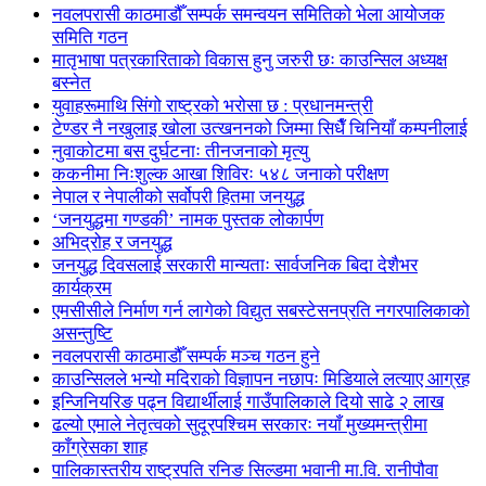
नवलपरासी काठमाडौँ सम्पर्क समन्वयन समितिको भेला आयोजक
समिति गठन
मातृभाषा पत्रकारिताको विकास हुनु जरुरी छः काउन्सिल अध्यक्ष
बस्नेत
युवाहरूमाथि सिंगो राष्ट्रको भरोसा छ : प्रधानमन्त्री
टेण्डर नै नखुलाइ खोला उत्खननको जिम्मा सिधैँ चिनियाँ कम्पनीलाई
नुवाकोटमा बस दुर्घटनाः तीनजनाको मृत्यु
ककनीमा निःशुल्क आखा शिविरः ५४८ जनाको परीक्षण
नेपाल र नेपालीको सर्वोपरी हितमा जनयुद्ध
‘जनयुद्धमा गण्डकी’ नामक पुस्तक लोकार्पण
अभिद्रोह र जनयुद्ध
जनयुद्ध दिवसलाई सरकारी मान्यताः सार्वजनिक बिदा देशैभर
कार्यक्रम
एमसीसीले निर्माण गर्न लागेको विद्युत सबस्टेसनप्रति नगरपालिकाको
असन्तुष्टि
नवलपरासी काठमाडौँ सम्पर्क मञ्च गठन हुने
काउन्सिलले भन्यो मदिराको विज्ञापन नछापः मिडियाले लत्याए आग्रह
इन्जिनियरिङ पढ्न विद्यार्थीलाई गाउँपालिकाले दियो साढे २ लाख
ढल्यो एमाले नेतृत्वको सुदूरपश्चिम सरकारः नयाँ मुख्यमन्त्रीमा
काँग्रेसका शाह
पालिकास्तरीय राष्ट्रपति रनिङ सिल्डमा भवानी मा.वि. रानीपौवा