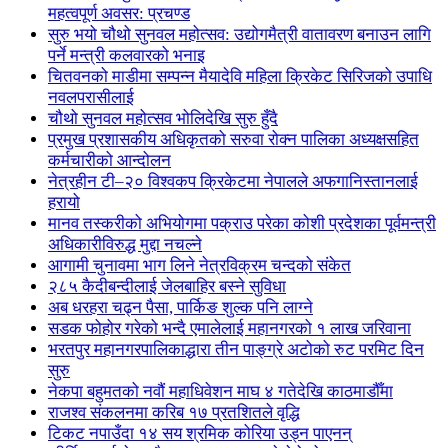
महत्वपूर्ण अवसर: प्रचण्ड
सुरु भयो चौथो सुनवल महोत्सव: उद्योगमैत्री वातावरण बनाउन लागि
पर्ने मन्त्री कलवारको भनाइ
चितवनको माडीमा सम्पन्न मैयादेवि महिला क्रिकेट सिरिजको उपाधि
नवलपरासीलाई
चौथो सुनवल महोत्सव भोलिदेखि सुरु हुँदै
प्रमुख प्रशासकीय अधिकृतको सरुवा रोक्न पालिका अध्यक्षसहित
कर्मचारीको आन्दोलन
नेत्रहीन टी–२० विश्वकप क्रिकेटमा नेपालले अफगानिस्तानलाई
हरायो
मानव तस्करीको अभियोगमा पक्राउ परेका कोशी प्रदेशका पूर्वमन्त्री
अधिकारीविरुद्ध मुद्दा नचल्ने
आगामी चुनावमा भाग लिने नेत्रविक्रम चन्दको संकेत
२८५ कैदीबन्दीलाई जेलबाहिर बस्ने सुविधा
अब धरहरा चढ्न पैसा, पार्किङ शुल्क पनि लाग्ने
सडक फोहोर गरेको भन्दै एमालेलाई महानगरको १ लाख जरिवाना
भरतपुर महानगरपालिकाद्धारा तीन पाङ्ग्रे अटोको रुट परमिट दिन
सुरु
नेकपा बहुमतको नवौं महाधिवेशन माघ ४ गतेदेखि काठमाडौँमा
राजश्व संकलनमा करिब १७ प्रतशितले वृद्धि
टिकट नपाउँदा १४ सय श्रमिक कोरिया उड्न पाएनन्