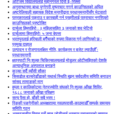
अटिजम विद्यालयलाई महानगरले दियो ई–रिक्सा
अनुसन्धानमा बाधा पुग्नेगरी दुष्प्रचार नगर्न काउन्सिलको अपिल
अष्ट्रेलियाली सहायक विदेश मन्त्रीद्वारा प्रधानमन्त्रीसँग भेटवार्ता
पत्रकारलाई पक्राउ र कारबाही गर्न प्रहरीलाई पत्राचार नगरिएको
काउन्सिलको प्रष्टोक्ति
दार्चुला हिमपहिरो : २ महिलासहित ३ जनाको शव भेटियो
दार्चुलामा हिमपहिरोः ५ जना बेपत्ता
भरतपुरलाई हरियाली बगैँचाको रुपमा विकास गर्न लागिएको छ :
प्रमुख दाहाल
उत्पादन र रोजगारलक्षित नीति, कार्यक्रम र बजेट ल्याउँछौँ :
प्रधानमन्त्री
क्षत्रपाटी निःशुल्क चिकित्सालयलाई मोडुलर ओटीसहितको देशकै
अत्याधुनिक अस्पताल बनाइने
कुञ्चा सर्दै व्याँसी सौका
सिसडोल बञ्चरेडाँडाको यथार्थ स्थिति बुझ्न सर्वदलीय समिति बनाउन
सांसद तामाङको माग
हुम्ला र कालिकोटमा नेत्रज्योति संघको निःशुल्क आँखा शिविर,
१६८८ जनाको आँखा परिक्षण
सत्य पैसा हो, बाँकी सबै भ्रम !
रिङ्की पङ्गेनीको अध्यक्षतामा नवलपरासी-काठमाडौँ सम्पर्क समन्वय
समिति गठन
अन्तरजातीय विवाह गर्ने सात जोडीलाई भरतपुर महानगरको सम्मान