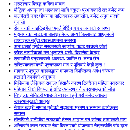
भ्रष्टाचार बिरुद्ध कविता वाचन
बौद्धिक अपाङ्गता भएकाका लागि स्कुलः प्रभावकारी तर बजेट कम
बालमैत्री नगर घोषणामा पालिकाहरु उदासीन, बजेट अपुग भएको
गुनासो
सेवाघरकी नाइटिङ्गेलः एक्लै हेर्छिन् ११५ जनाको स्वास्थ्य
महानगरका सडकमा बालश्रमिक: अन्य जिल्लाबाट आएकाको
तथ्याङ्क नहुँदा व्यवस्थापनमा समस्या
अनाथलाई प्रदेश सरकारको सहयोगः पढाइ खर्चको जोहो
ज्येष्ठ नागरिकको मन भुलाउने थलोः दिवासेवा केन्द्र
श्रमजीवी पत्रकारको अवस्थाः जागिर छ, तलब छैन
राष्ट्रियतासम्बन्धी प्रचण्डका माग र पूर्तिबारे केही कुरा !
महानगर प्रमुख दाहालद्धारा मापदण्ड विपरितका अवैध संरचना
हटाउने कार्यको अनुगमन
मिडियामा लैङ्गिक सवालः हिंसाकै कारण टिक्दैनन् महिला पत्रकार
महिनावारीको विषयलाई राष्ट्रियकरण गर्न उपसभामुखको जोड
निःशुल्क सेनिटरी प्याडको व्यवस्था हुने गरी बजेट ल्याउन
उपसभामुखको आग्रह
नेपाल खत्री समाज गुठीको सद्भावना भ्रमण र सम्मान कार्यक्रम
सम्पन्न
तीनपिप्ले-रानीपौवा सडकको टेन्डर आह्वान गर्न सांसद तामाङको माग
आँखासंगै कान उपचार सेवा विस्तारको योजनामा नेत्रज्योति संघ दाङ