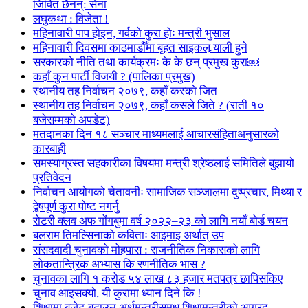
जिवित छैनन्: सेना
लघुकथा : विजेता !
महिनावारी पाप होइन, गर्वको कुरा होः मन्त्री भुसाल
महिनावारी दिवसमा काठमाडौँमा बृहत साइकल र्‍याली हुने
सरकारको नीति तथा कार्यक्रमः के के छन् प्रमुख कुरा￼
कहाँ कुन पार्टी विजयी ? (पालिका प्रमुख)
स्थानीय तह निर्वाचन २०७९, कहाँ कस्को जित
स्थानीय तह निर्वाचन २०७९, कहाँ कसले जिते ? (राती १०
बजेसम्मको अपडेट)
मतदानका दिन १८ सञ्चार माध्यमलाई आचारसंहिताअनुसारको
कारबाही
समस्याग्रस्त सहकारीका विषयमा मन्त्री श्रेष्ठलाई समितिले बुझायो
प्रतिवेदन
निर्वाचन आयोगको चेतावनीः सामाजिक सञ्जालमा दुष्प्रचार, मिथ्या र
द्वेषपूर्ण कुरा पोष्ट नगर्नु
रोटरी क्लव अफ गोंगबुमा वर्ष २०२२–२३ को लागि नयाँ बोर्ड चयन
बलराम तिमल्सिनाको कविताः आइमाइ अर्थात् उप
संसदवादी चुनावको मोहपास : राजनीतिक निकासको लागि
लोकतान्त्रिक अभ्यास कि रणनीतिक भास ?
चुनावका लागि १ करोड ५४ लाख ८३ हजार मतपत्र छापिसकिए
चुनाव आइसक्यो, यी कुरामा ध्यान दिने कि !
शिक्षामा बजेट बढाउन अर्थमन्त्रीसमक्ष शिक्षामन्त्रीको आग्रह