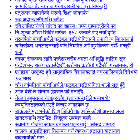
सामाजिक चेतना र जागरण जरूरी छ : प्रधानमन्त्री
पत्रकार न्यौपानेको घरको शिक्षा लोकार्पण
अब अदालतसँग यत्ति अपेक्षा
रवि लामिछानेको सांसद पद खारेजः गुम्यो गृहमन्त्रीको पद
निःशुल्क आँखा शिविर मार्फत ३५८ जनाले पाए नयाँ दृष्टि
यसवर्षको पाँचौँ अर्चले फुटबल प्रतियोगिताको उपाधी न्यु भिजनलाई
चलिरहेका अनलाइनलाई पनि नियमित अभिमुखीकरण गरौँः मन्त्री
शर्मा
स्वयम् सेवकका लागि प्रदेशस्तरीय क्षमता अभिवृद्धि तालिम सुरु
प्रदेश मन्त्रालय घटाउँदैछौँ, खर्चभार कटौती गर्दैछौँ : प्रधानमन्त्री
एसइइमा उत्कृष्ट हुने सामुदायिक विद्यालयलाई नगरपालिकाले दिनेभयो
१० लाख
चौध वर्षमुनिको पाँचौँ अर्चले फुटबल प्रतियोगिता भोली सुरु हुँदै
आज देशैभर सोनाम ल्होसार पर्व मनाइँदै
नेकपा बहुमतका नेताहरुसँग प्रधानमन्त्रीले भन्नुभयोः
कम्युनिस्टहरूको एउटै केन्द्र आवश्यक छ
डाक्टरले मृत भनेको शिशु जिवितै पाइएपछि कोशी अस्पतालका
डाक्टरमाथि कुटपिटः शिशुको उपचार चल्दै
स्थानीय योजना सफल बनाउन पहल गर्छुः सांसद तामाङ
चालक अनुमतिपत्र निलम्बन गर्ने व्यवस्था हटाउन यातायात
व्यवसायीको माग