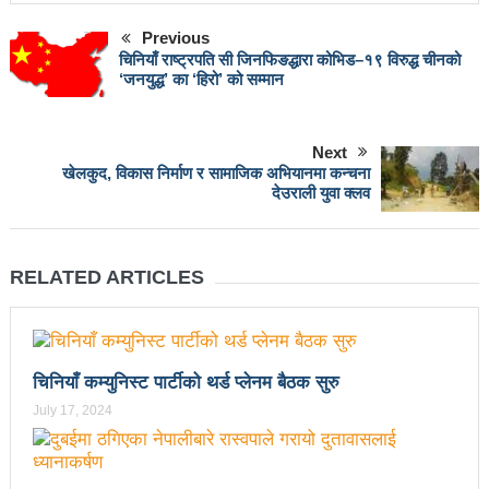
महिनावारी स्वच्छताका लागि ३९२ साइकल यात्रीको
Previous
सचेतनामूलक र्‍याली
चिनियाँ राष्ट्रपति सी जिनफिङद्धारा कोभिड–१९ विरुद्ध चीनको
‘जनयुद्ध’ का ‘हिरो’ को सम्मान
नवलपरासी काठमाडौँ सम्पर्क समन्वय समितिको अध्यक्षमा
विश्वकर्मा
Next
खेलकुद, विकास निर्माण र सामाजिक अभियानमा कन्चना
राजावादीको आन्दोलनः आगलागीमा पत्रकारको मृत्यु
देउराली युवा क्लव
कर्फ्यु लागे पनि तीनकुने क्षेत्र अझै अशान्तः सडकमा सेना
परिचालन
RELATED ARTICLES
राजावादीको प्रदर्शन थप उग्रः केही स्थानमा कर्फ्यु आदेश
काठमाडौँमा माओवादीको नेतृत्वमा विशाल जनप्रदर्शन
चिनियाँ कम्युनिस्ट पार्टीको थर्ड प्लेनम बैठक सुरु
राजावादी र प्रहरीबिच झडपः तीनकुने-वानेश्वर क्षेत्र तनावग्रस्त
July 17, 2024
लव प्याकुरेलद्वारा निर्देशित वृत्तचित्र ‘गर्ल्स रिराइटिङ डेस्टीनी’
लाई अडियन्स च्वाइस अवार्ड