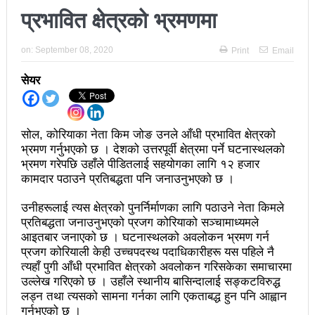
प्रभावित क्षेत्रको भ्रमणमा
अझ सुदृढ बनाएको छः प्रचण्ड
छिटफुटबाहेक शान्तिपूर्ण रुपमा मतदान सम्पन्न
on:
September 08, 2020
Print
Email
आज प्रतिनिधिसभा सदस्य निर्वाचनः देशैभर मतदान जारी
सेयर
बैतडीमा जन्तिबस दुर्घटनाः १३ जनाको मृत्यु
कविता – अपजश
सोल, कोरियाका नेता किम जोङ उनले आँधी प्रभावित क्षेत्रको
भ्रमण गर्नुभएको छ । देशको उत्तरपूर्वी क्षेत्रमा पर्ने घटनास्थलको
पुरस्कार वितरणबिनै काउन्सिलले सम्पन्न गर्‍यो वार्षिकोत्सव
भ्रमण गरेपछि उहाँले पीडितलाई सहयोगका लागि १२ हजार
कामदार पठाउने प्रतिबद्धता पनि जनाउनुभएको छ ।
हितेन्द्रदेव शाक्यलाई पद छाड्नुपर्ने नैतिक दबाबः समय बुझेर
उनीहरूलाई त्यस क्षेत्रको पुनर्निर्माणका लागि पठाउने नेता किमले
बाटो खुलाउन मन्त्री घिसिङको म्यासेज
प्रतिबद्धता जनाउनुभएको प्रजग कोरियाको सञ्चामाध्यमले
खतिवडाको नयाँ गीत जमाना आजकाल
आइतबार जनाएको छ । घटनास्थलको अवलोकन भ्रमण गर्न
प्रजग कोरियाली केही उच्चपदस्थ पदाधिकारीहरू यस पहिले नै
सहनशीलताको ब्रेक
त्यहाँ पुगी आँधी प्रभावित क्षेत्रको अवलोकन गरिसकेका समाचारमा
उल्लेख गरिएको छ । उहाँले स्थानीय बासिन्दालाई सङ्कटविरुद्ध
राममाया च्यामिनीसँग दशरथ चन्दको अनुरोध – प्रेमविनोद नन्दन
लड्न तथा त्यसको सामना गर्नका लागि एकताबद्ध हुन पनि आह्वान
गर्नुभएको छ ।