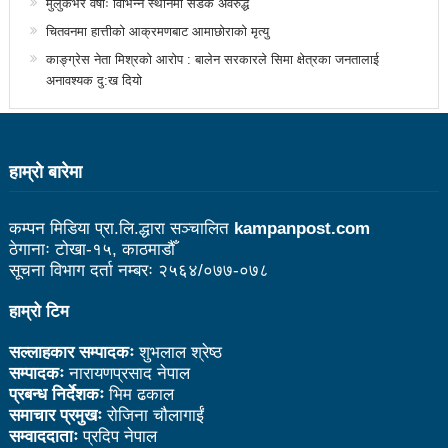
मुलुकभर वर्षाः विभिन्न स्थानमा सडक अवरुद्ध
सडक फोहोर गरेको भन्दै एमालेलाई महानगरको १ लाख जरिवाना
चितवनमा हात्तीको आक्रमणबाट आमाछोराको मृत्यु
भरतपुर महानगरपालिकाद्धारा तीन पाङ्ग्रे अटोको रुट परमिट
काङ्ग्रेस नेता मिश्रको आरोप : बालेन सरकारले सिमा क्षेत्रका जनतालाई
अनावश्यक दु:ख दियो
दिन सुरु
नेकपा बहुमतको नवौं महाधिवेशन माघ ४ गतेदेखि काठमाडौँमा
राजश्व संकलनमा करिब १७ प्रतशितले वृद्धि
हाम्राे बारेमा
टिकट नपाउँदा १४ सय श्रमिक कोरिया उड्न पाएनन्
कम्पन मिडिया प्रा.लि.द्धारा सञ्चालित
kampanpost.com
कीर्तिपुरलाई नेपालकै नमूना नगर बनाउने मेरो योजना छ-
ठेगानाः टोखा-१५, काठमाडौँ
सूचना विभाग दर्ता नम्बरः २५६४/०७७-०७८
प्रा.डा.शिवशरण महर्जन, मेयरका उम्मेदवार, कीर्तिपुर नगरपालिका
हाम्रो टिम
उपनिर्वाचन: ३१ जनाको उम्मेदवारी फिर्ता, रुकुमपूर्वमा काँग्रेस
सल्लाहकार सम्पादकः
शुभलाल श्रेष्ठ
एमाले गठबन्धनका उम्मेदवारको समर्थन माओवादीलाई
सम्पादकः
नारायणप्रसाद नेपाल
आज उम्मेदवारको अन्तिम नामावली प्रकाशन हुँदै
प्रबन्ध निर्देशकः
भिम ढकाल
समाचार प्रमुखः
रोजिना चौलागाईं
संस्थागत क्षमता मुल्याङ्ककनमा ककनी गाउँपालिका जिल्लामै
सम्वाददाताः
प्रदिप नेपाल