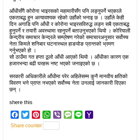
चलचित्र विकास बोर्डका नवनियुक्त सदस्य गणेश सुवेदीलाई
आँधीसँगै कोरोना भाइरसको महामारीसँग पनि लड्नुपर्ने भएकाले
आइएनएनएफद्वारा सम्मान
एकताबद्ध हुन अत्यावश्यक रहेको उहाँको भनाइ छ । उहाँले केही
दिन अगाडि पनि आँधी र कोरोना भाइरसविरुद्ध लड्न सबै एकताबद्ध
एनआरएनए बेलायतको अध्यक्षमा जिलिङका पुडासैनी
हुनुपर्ने र तयारी अवस्थामा रहनुपर्ने बताउनुभएको थियो । कोरियाली
महानगर यातायातले थप्यो १२ वटा विद्युतीय बस
केन्द्रीय समाचार केन्द्रले सम्प्रेषण गरेको समाचारअनुसार सर्वोच्च
नेता किमले शनिबार घटनास्थल हाङयोङ प्रान्तको भ्रमण
गणेश पण्डितको कवितासङ्ग्रह कालापानी लोकार्पण
गर्नुभएको हो ।
सो ठाउँमा गत हप्ता ठूलो आँधी आएको थियो । आँधीका कारण एक
फोहोरमैला व्यवस्थापन संघ नेपालको अध्यक्षमा नुवाकोटका घिमिरे
हजारभन्दा बढी घरहरू नष्ट भएको जनाइएको छ ।
निर्वाचित
सरकारी अधिकारीले आँधीमा परेर अहिलेसम्म कुनै मानवीय क्षतिको
विवरण भने प्राप्त नभएको सर्वोच्च नेता उनलाई जानकारी दिएका
कविता – सुख भोग
छन् ।
समाचार हटाउने अदालतको आदेश र पत्रकार पक्राउ पुर्जीबारे
shere this
काउन्सिल सुक्ष्म अध्ययनमा
Facebook
Twitter
Pinterest
WhatsApp
Viber
Message
Line
Yahoo
लोकतान्त्रिक सहिद सन्तति वृत्ति कोष स्थापनाः सहिदका
Mail
Share counter
बालबालिकाको शिक्षामा खर्च हुने