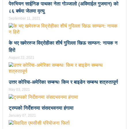
पेरुभियन साईनिङ पाथका नेता गोञ्जालो (अविमाईल गुजमान) को
वटा सूचीकरणबाट हटे
८६ बर्षमा जेलमा मृत्यु
इन्द्रेश्वर युवा समाजद्वारा बेलकोटगढीका ५ विद्यालयमा छात्रवृत्ति
September 11, 2021
वितरण
भरतपुरको मुख्य सडकमा भएको भूमिगत विद्युतिकरणको ब्रेकथ्रु
के भए खमेररुज विद्रोहीका शीर्ष गुरिल्ला खिऊ साम्फन: नायक न
हिरो
सकियो चितवन महोत्सव : ५ लाख सहभागि, ३० करोडको
August 22, 2021
कारोबार
बाघले झम्टिँदा मोटरसाइकलमा सवार दुई जना घाइते
उत्तर कोरिया-अमेरिका सम्बन्धः किम र बाइडेन सम्बन्ध शत्रुतापूर्ण
टोखामा कर्जा सदुपयोगिता सम्बन्धी अन्तरक्रिया
May 03, 2021
एकाबिहानै चीनमा भुकम्पः नेपालमा कडा धक्का महसुस
बिद्यार्थीलाई चलचित्र सिकाउँदै बागमती प्रदेश सरकार
ट्रम्पको निर्देशनमा संसदभवनमा हंगामा
January 07, 2021
भोलि चितवनमा माओवादीको विशाल सभा: प्रचण्डले सम्बोधन
गर्ने