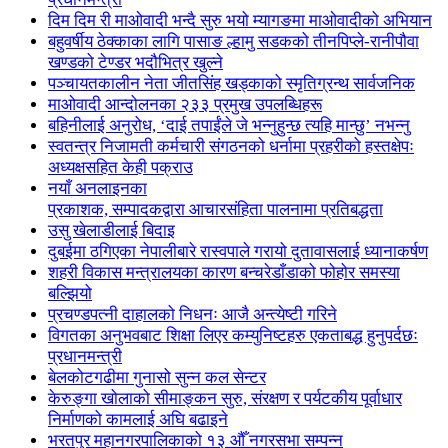
दिम दिम री माओवादी भन्दै सुरु भयो म्यागङमा माओवादीको अभियान
बहुवर्षीय ठेक्काका लागि पासाङ ल्हामु सडकको तीनपिप्ले-रानीपौवा
खण्डको टेण्डर भदौभित्र खुल्ने
पञ्चायतकालीन नेता जीतसिंह खड्काको स्मृतिग्रन्थ सार्वजनिक
माओवादी आन्दोलनका २३३ प्रमुख उपलब्धिहरू
बहिनीलाई अनुरोध, ‘दाई तपाईंले जे भन्नुहुन्छ त्यहि मान्छु’ नभन्नु
स्वतन्त्र निजामती कर्मचारी संगठनको धर्नामा प्रहरीको हस्तक्षेपः
अध्यक्षसहित केही पक्राउ
नयाँ अनलाइनका
प्रकाशक, सम्पादकद्वारा आचारसंहिता पालनामा प्रतिबद्धता
उसु खेलाडीलाई बिदाइ
दुबईमा ठगिएका नेपालीबारे रास्वपाले गरायो दुतावासलाई ध्यानाकर्षण
शहरी विकास मन्त्रालयका कारण बन्चरेडाँडाको फोहोर समस्या
बल्झियो
प्रचण्डपत्नी दाहालको निधनः आजै अन्त्येष्टी गरिने
विगतका अनुभवबाट शिक्षा लिएर कम्युनिष्टहरु एकताबद्ध हुनुपर्दछः
प्रधानमन्त्री
बेलकोटगढीमा गुनासो सुन्न कल सेन्टर
केरुङ्गा खोलाको सीमाङ्कन सुरु, संरक्षण र पर्यटकीय पूर्वाधार
निर्माणको कामलाई अघि बढाइने
भरतपुर महानगरपालिकाको १३ औँ नगरसभा सम्पन्न