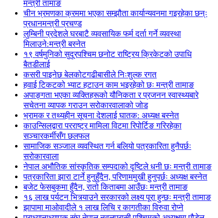
मन्त्री तामाङ
चीन भ्रमणका क्रममा भएका सम्झौता कार्यान्यवनमा गइरहेका छन्ः
प्रधानमन्त्री प्रचण्ड
लुम्बिनी प्रदेशले घरबाटै व्यवसायिक फर्म दर्ता गर्ने व्यवस्था
मिलाउने:मन्त्री बस्नेत
१९ वर्षमुनिको सुदूरपश्चिम छनोट राष्ट्रिय क्रिकेटको उपाधि
बैतडीलाई
कसरी पाइनेछ बेलकोटगढीबासीले निःशुल्क रगत
हवाई टिकटको भ्याट हटाउन काम भइरहेको छः मन्त्री तामाङ
अपाङ्गता भएका व्यक्तिहरूको यौनिकता र प्रजनन स्वास्थ्यबारे
सचेतना व्यापक गराउन सरोकारवालाको जोड
भ्रामक र तथ्यहीन सूचना देशलाई घातक: अध्यक्ष बस्नेत
काउन्सिलद्वारा परराष्ट्र मामिला विटमा रिपोर्टिङ गरिरहेका
सञ्चारकर्मीसँग छलफल
सामाजिक सञ्जाल व्यवस्थित गर्न बलियो पत्रकारिता हुनैपर्छः
सरोकारवाला
नेपाल अभौतिक सांस्कृतिक सम्पदाको दृष्टिले धनी छः मन्त्री तामाङ
पत्रकारिता झारा टार्ने हुनुहुँदैन, परिणाममुखी हुनुपर्छः अध्यक्ष बस्नेत
बजेट फेसबुकमा हुँदैन, रातो किताबमा आउँछः मन्त्री तामाङ
१६ लाख पर्यटन भित्र्याउने सरकारको लक्ष्य पूरा हुन्छः मन्त्री तामाङ
झापामा माओवादीले १ लाख लिचि र कागतीका विरुवा रोप्ने
प्राध्यानाध्यापक संघ नेपाल नवलपरासी पश्चिमको अध्यक्षमा पौडेल