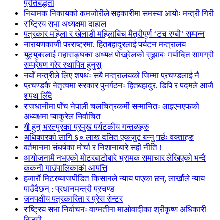
प्रतिबद्धता
नियामक निकायको कमजोरीले सहकारीमा समस्या आयोः मन्त्री गिरी
राष्ट्रिय सभा अध्यक्षमा दाहाल
पत्रकार महिला र खेलाडी महिलाबिच मैत्रीपूर्ण ‘टच रग्बी’ सम्पन्न
नारायणकाजी परराष्ट्रमा, हितबहादुरलाई पर्यटन मन्त्रालय
युट्युबरलाई महासङ्घका अध्यक्ष पोख्रेलको सुझावः मर्यादित सामग्री
सम्प्रेषण गरेर स्थापित हुनुस्
नयाँ मन्त्रीले लिए शपथः सबै मन्त्रालयको जिम्मा प्रचण्डलाई नै
प्रचण्डकै नेतृत्वमा सरकार पुनर्गठनः हितबहादुर, डिपि र पदमले आजै
शपथ लिँदै
राजधानीमा पाँच नेपाली चलचित्रकर्मी सम्मानितः आइएनएफको
अध्यक्षमा प्याकुरेल निर्वाचित
यी हुन् भरतपुरका प्रमुख पर्यटकीय गन्तव्यहरु
अधिकारको लागि ६० लाख दलित एकजुट बन्नु पर्छः वक्ताहरु
वर्तमानमा संघर्षका मोर्चा र निशानाबारे सही नीति !
आयोजनामै नभएको मोटरबाटोबारे भ्रामक समाचार लेखिएको भन्दै
ककनी गाउँपालिकाको आपत्ति
हजारौं मिटरब्याजपीडित किसानले न्याय पाएका छन्, लाखौंले न्याय
पाउँदैछन् : प्रधानमन्त्री प्रचण्ड
जनपक्षीय पत्रकारिता र प्रेस सेन्टर
राष्ट्रिय सभा निर्वाचनः वाग्मतीमा माओवादीका श्रीकृष्ण अधिकारी
विजयी