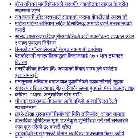
प्रेस युनियन महाधिवेसनको सरगर्मीः नुवाकोटका दाहाल केन्द्रीय
सदस्यमा उठ्ने
जब ककनी पुगेर प्रचण्डले सडकको कुरामा बोगटीलाई स्मरण गरे
महिला पहिला अभियान सहित हिंसाविरुद्ध अगाडि बढ्ने मन्त्रालयको
तयारी
सांसद तामाङद्वारा शिवपुरीमा पहिरोको क्षति अवलोकनः तत्काल उद्दार
र राहत पुर्‍याउन निर्देशन
सिमकोट गाँउपालिकाको नेतृत्व र आगामी कार्यभार
बेलकोटगढी नगरपालिकाद्धारा किसानलाई १७० थान ट्याक्टर
वितरण
मन्त्रीपरिषद् हेरफेर हुँदैः जसपाको विवाद साम्य हुने पर्खाईमा
प्रधानमन्त्री
मनसुनको क्षतिबाट वडाअध्यक्ष पुडासैनीको वडावासीलाई सुझाव
स्वास्थ्य र शिक्षा व्यापार होइन सेवाकै रूपमा हुनपर्छः मेयर बालेन्द्र शाह
कविता- “आऊ, अनुशासित प्रेम गरौँ “
चीनको छङ्तुबाट नेपालका लागि पहिलो अन्तर्राष्ट्रिय रेलवे
सञ्चालनमा
छहरे-टोखा सुरुङमार्ग निर्माणको मिति तोकियोस्ः सांसद तामाङ
वास्तविक भूमिहिनले भूमि पाउनेकुरा शुनिश्चित गर्ने गरी सरकारले
काम शुरु गरेको छ: मन्त्री श्रेष्ठ
हराइरहेको तारा एयरको विमान क्षतविक्षत अवस्थामा फेला, कोही