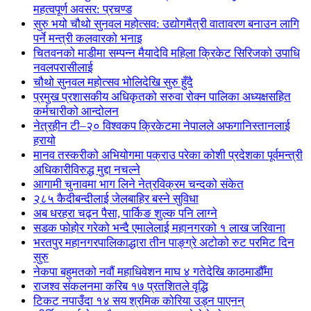
महत्वपूर्ण अवसर: प्रचण्ड
सुरु भयो चौथो सुनवल महोत्सव: उद्योगमैत्री वातावरण बनाउन लागि
पर्ने मन्त्री कलवारको भनाइ
चितवनको माडीमा सम्पन्न मैयादेवि महिला क्रिकेट सिरिजको उपाधि
नवलपरासीलाई
चौथो सुनवल महोत्सव भोलिदेखि सुरु हुँदै
प्रमुख प्रशासकीय अधिकृतको सरुवा रोक्न पालिका अध्यक्षसहित
कर्मचारीको आन्दोलन
नेत्रहीन टी–२० विश्वकप क्रिकेटमा नेपालले अफगानिस्तानलाई
हरायो
मानव तस्करीको अभियोगमा पक्राउ परेका कोशी प्रदेशका पूर्वमन्त्री
अधिकारीविरुद्ध मुद्दा नचल्ने
आगामी चुनावमा भाग लिने नेत्रविक्रम चन्दको संकेत
२८५ कैदीबन्दीलाई जेलबाहिर बस्ने सुविधा
अब धरहरा चढ्न पैसा, पार्किङ शुल्क पनि लाग्ने
सडक फोहोर गरेको भन्दै एमालेलाई महानगरको १ लाख जरिवाना
भरतपुर महानगरपालिकाद्धारा तीन पाङ्ग्रे अटोको रुट परमिट दिन
सुरु
नेकपा बहुमतको नवौं महाधिवेशन माघ ४ गतेदेखि काठमाडौँमा
राजश्व संकलनमा करिब १७ प्रतशितले वृद्धि
टिकट नपाउँदा १४ सय श्रमिक कोरिया उड्न पाएनन्