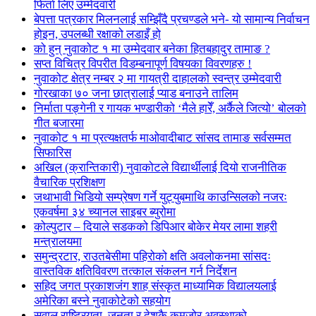
फिर्ता लिए उम्मेदवारी
बेपत्ता पत्रकार मिलनलाई सम्झिँदै प्रचण्डले भने- यो सामान्य निर्वाचन
होइन, उपलब्धी रक्षाको लडाइँ हो
को हुन् नुवाकोट १ मा उम्मेदवार बनेका हितबहादुर तामाङ ?
सप्त विचित्र विपरीत विडम्बनापूर्ण विषयका विवरणहरु !
नुवाकोट क्षेत्र नम्बर २ मा गायत्री दाहालको स्वन्त्र उम्मेदवारी
गोरखाका ७० जना छात्रालाई प्याड बनाउने तालिम
निर्माता पङ्गेनी र गायक भण्डारीको ‘मैले हारेँ, अर्कैले जित्यो’ बोलको
गीत बजारमा
नुवाकोट १ मा प्रत्यक्षतर्फ माओवादीबाट सांसद तामाङ सर्वसम्मत
सिफारिस
अखिल (क्रान्तिकारी) नुवाकोटले विद्यार्थीलाई दियो राजनीतिक
वैचारिक प्रशिक्षण
जथाभावी भिडियो सम्प्रेषण गर्ने युट्युबमाथि काउन्सिलको नजरः
एकवर्षमा ३४ च्यानल साइबर ब्युरोमा
कोल्पुटार – दियाले सडकको डिपिआर बोकेर मेयर लामा शहरी
मन्त्रालयमा
समुन्द्रटार, राउतबेसीमा पहिरोको क्षति अवलोकनमा सांसदः
वास्तविक क्षतिविवरण तत्काल संकलन गर्न निर्देशन
सहिद जगत प्रकाशजंग शाह संस्कृत माध्यामिक विद्यालयलाई
अमेरिका बस्ने नुवाकोटेको सहयोग
सवाल राष्ट्रियता, जनता र देशकै कमजोर अवस्थाको