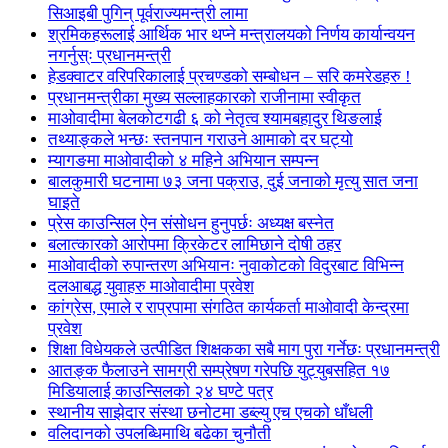
सिआइबी पुगिन् पूर्वराज्यमन्त्री लामा
श्रमिकहरूलाई आर्थिक भार थप्ने मन्त्रालयको निर्णय कार्यान्वयन
नगर्नुस्ः प्रधानमन्त्री
हेडक्वाटर वरिपरिकालाई प्रचण्डको सम्बोधन – सरि कमरेडहरु !
प्रधानमन्त्रीका मुख्य सल्लाहकारको राजीनामा स्वीकृत
माओवादीमा बेलकोटगढी ६ को नेतृत्व श्यामबहादुर थिङलाई
तथ्याङ्कले भन्छः स्तनपान गराउने आमाको दर घट्यो
म्यागङमा माओवादीको ४ महिने अभियान सम्पन्न
बालकुमारी घटनामा ७३ जना पक्राउ, दुई जनाको मृत्यु सात जना
घाइते
प्रेस काउन्सिल ऐन संसोधन हुनुपर्छः अध्यक्ष बस्नेत
बलात्कारको आरोपमा क्रिकेटर लामिछाने दोषी ठहर
माओवादीको रुपान्तरण अभियानः नुवाकोटको विदुरबाट विभिन्न
दलआबद्ध युवाहरु माओवादीमा प्रवेश
कांग्रेस, एमाले र राप्रपामा संगठित कार्यकर्ता माओवादी केन्द्रमा
प्रवेश
शिक्षा विधेयकले उत्पीडित शिक्षकका सबै माग पुरा गर्नेछः प्रधानमन्त्री
आतङ्क फैलाउने सामग्री सम्प्रेषण गरेपछि युट्युबसहित १७
मिडियालाई काउन्सिलको २४ घण्टे पत्र
स्थानीय साझेदार संस्था छनोटमा डब्ल्यु एच एचको धाँधली
वलिदानको उपलब्धिमाथि बढेका चुनौती