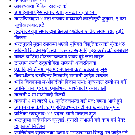
आवश्यकता मिडिया साक्षरताको
३ महिनामा प्रेस स्वतन्त्रता हननका १३ घटना
काउन्सिलद्वारा ४ वटा सञ्चार माध्यमको कालोसूची फुकुवा, ३ वटा
सूचीकरणबाट हटे
इन्द्रेश्वर युवा समाजद्वारा बेलकोटगढीका ५ विद्यालयमा छात्रवृत्ति
वितरण
भरतपुरको मुख्य सडकमा भएको भूमिगत विद्युतिकरणको ब्रेकथ्रु
सकियो चितवन महोत्सव : ५ लाख सहभागि, ३० करोडको कारोबार
बाघले झम्टिँदा मोटरसाइकलमा सवार दुई जना घाइते
टोखामा कर्जा सदुपयोगिता सम्बन्धी अन्तरक्रिया
एकाबिहानै चीनमा भुकम्पः नेपालमा कडा धक्का महसुस
बिद्यार्थीलाई चलचित्र सिकाउँदै बागमती प्रदेश सरकार
भोलि चितवनमा माओवादीको विशाल सभा: प्रचण्डले सम्बोधन गर्ने
उपनिर्वाचन २०८१: एमालेभन्दा माओवादी प्रभावशाली
ककनी २ मा माओवादी विजयी
ककनी २ मा खस्यो ६८ प्रतिशतभन्दा बढी मत: गणना आजै हुने
उपचुनाव सकियो: ६२ प्रतिशतभन्दा बढी मत खसेको अनुमान
पालिका उपचुनाव: ४१ पदका लागि मतदान शुरु
भरतपुुरमा सार्वजनिक सुनुवाई, गुनासो नआउने गरी काम गर्न मेयर
दाहालको निर्देशन
उपनिर्वाचन सुशासनका पक्षमा र भ्रष्टाचारका विरुद्ध मत जाहेर गर्ने