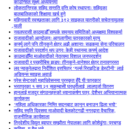
काउन्सिल सुक्ष्म अध्ययनमा
लोकतान्त्रिक सहिद सन्तति वृत्ति कोष स्थापनाः सहिदका
बालबालिकाको शिक्षामा खर्च हुने
महिनावारी स्वच्छताका लागि ३९२ साइकल यात्रीको सचेतनामूलक
र्‍याली
नवलपरासी काठमाडौँ सम्पर्क समन्वय समितिको अध्यक्षमा विश्वकर्मा
राजावादीको आन्दोलनः आगलागीमा पत्रकारको मृत्यु
कर्फ्यु लागे पनि तीनकुने क्षेत्र अझै अशान्तः सडकमा सेना परिचालन
राजावादीको प्रदर्शन थप उग्रः केही स्थानमा कर्फ्यु आदेश
काठमाडौँमा माओवादीको नेतृत्वमा विशाल जनप्रदर्शन
राजावादी र प्रहरीबिच झडपः तीनकुने-वानेश्वर क्षेत्र तनावग्रस्त
लव प्याकुरेलद्वारा निर्देशित वृत्तचित्र ‘गर्ल्स रिराइटिङ डेस्टीनी’ लाई
अडियन्स च्वाइस अवार्ड
प्रेस सेन्टरको महाधिवेसनमा पुरस्कृत हुँदै यी पत्रकार
भरतपुरका १ सय २९ सुकुम्बासी घरधुरीलाई लालपूर्जा वितरण
हानलाई मजदुर संगठनहरुको ध्यानाकर्षण पत्र, देशैभर अभियानात्मक
कार्यक्रम
‘महिला अधिकारका निम्ति सदनबाट कानून बनाउन ढिला भयो’
सहिद स्मृति दिवसमा माओवादी बेलकोटगढी नगरद्वारा वैचारिक,
राजनीतिक कार्यशाला
त्रिदेशीय विद्युत ब्यापार सम्झौता नेपालका लागि कोशेढुंगाः प्रचण्ड
कविता- म हैन भने