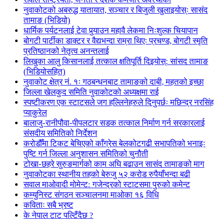
नुवाकोटको अबरुद्ध यातायात, सञ्चार र बिजुली खुलाइयोस्ः सासंद
तामाङ (भिडियो)
धार्मिक पर्यटनलाई टेवा पुर्‍याउन महावै लेकमा निःशुल्क चियापान
बोगटी पार्टीका डाक्टर र वैद्यभन्दा राम्रा थिएः प्रचण्ड, बोगटी स्मृति
प्रतिष्ठानको नेतृत्व अनन्तलाई
लिखुका आलु किसानलाई तत्काल क्षतिपूर्ति दिइयोस्: सांसद तामाङ
(भिडियोसहित)
नुवाकोट क्षेत्र नं. १ः गठबन्धनबाट तामाङको दाबी, महतको इच्छा
जिल्ला खेलकुद समिति नुवाकोटको अध्यक्षमा राई
स्पष्टीकरण एक स्टाटसले जग हल्लिनेहरुले दिनुपर्छः मछिन्द्र नरसिंह
प्याकुरेल
बालाजु-रानीपौवा-पीपलटार सडक तत्काल निर्माण गर्न सरकारलाई
संसदीय समितिको निर्देशन
करोडौँमा टिकट बेचिएको काँग्रेस बेलकोटगढी सभापतिको भनाइः
पुष्टि गर्न जिल्ला अनुशासन समितिको चुनौती
टोखा-छहरे सुरुङमार्गको काम अघि बढाउन सासंद तामाङको माग
नुवाकोटका स्थानीय तहको बेरुजु ५२ करोड रुपैयाँभन्दा बढी
सवाल माओवादी मोमेन्ट: गजेन्द्रको स्टाटसमा पुरुको कमेन्ट
कम्युनिस्ट संगठन सञ्चालनमा माओका १६ विधि
कविताः सबै भ्रष्ट
के नेपाल टाट पल्टिँदैछ ?