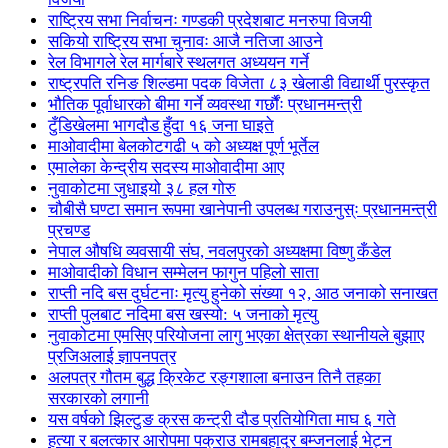
राष्ट्रिय सभा निर्वाचनः गण्डकी प्रदेशबाट मनरुपा विजयी
सकियो राष्ट्रिय सभा चुनावः आजै नतिजा आउने
रेल विभागले रेल मार्गबारे स्थलगत अध्ययन गर्ने
राष्ट्रपति रनिङ शिल्डमा पदक विजेता ८३ खेलाडी विद्यार्थी पुरस्कृत
भौतिक पूर्वाधारको बीमा गर्ने व्यवस्था गर्छौंः प्रधानमन्त्री
टुँडिखेलमा भागदौड हुँदा १६ जना घाइते
माओवादीमा बेलकोटगढी ५ को अध्यक्ष पूर्ण भूर्तेल
एमालेका केन्द्रीय सदस्य माओ‌वादीमा आए
नुवाकोटमा जुधाइयो ३८ हल गोरु
चौबीसै घण्टा समान रूपमा खानेपानी उपलब्ध गराउनुस्ः प्रधानमन्त्री
प्रचण्ड
नेपाल औषधि व्यवसायी संघ, नवलपुरको अध्यक्षमा विष्णु कँडेल
माओवादीको विधान सम्मेलन फागुन पहिलो साता
राप्ती नदि बस दुर्घटनाः मृत्यु हुनेको संख्या १२, आठ जनाको सनाखत
राप्ती पुलबाट नदिमा बस खस्यो: ५ जनाको मृत्यु
नुवाकोटमा एमसिए परियोजना लागु भएका क्षेत्रका स्थानीयले बुझाए
प्रजिअलाई ज्ञापनपत्र
अलपत्र गौतम बुद्ध क्रिकेट रङ्गशाला बनाउन तिनै तहका
सरकारको लगानी
यस वर्षको झिल्टुङ क्रस कन्ट्री दौड प्रतियोगिता माघ ६ गते
हत्या र बलत्कार आरोपमा पक्राउ रामबहादुर बम्जनलाई भेट्न