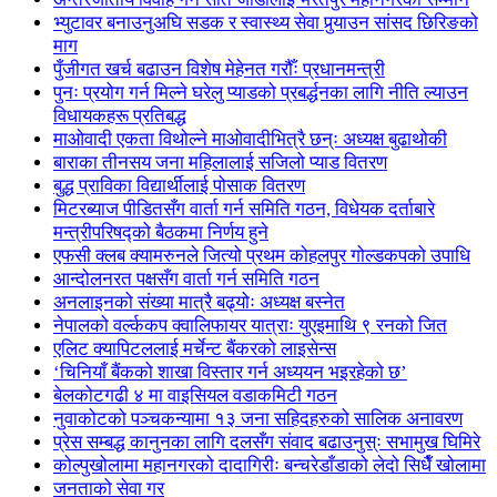
भ्युटावर बनाउनुअघि सडक र स्वास्थ्य सेवा पुर्‍याउन सांसद छिरिङको
माग
पुँजीगत खर्च बढाउन विशेष मेहेनत गरौँः प्रधानमन्त्री
पुनः प्रयोग गर्न मिल्ने घरेलु प्याडको प्रबर्द्धनका लागि नीति ल्याउन
विधायकहरू प्रतिबद्ध
माओवादी एकता विथोल्ने माओवादीभित्रै छन्ः अध्यक्ष बुढाथोकी
बाराका तीनसय जना महिलालाई सजिलो प्याड वितरण
बुद्ध प्राविका विद्यार्थीलाई पोसाक वितरण
मिटरब्याज पीडितसँग वार्ता गर्न समिति गठन, विधेयक दर्ताबारे
मन्त्रीपरिषद्को बैठकमा निर्णय हुने
एफसी क्लब क्यामरुनले जित्यो प्रथम कोहलपुर गोल्डकपको उपाधि
आन्दोलनरत पक्षसँग वार्ता गर्न समिति गठन
अनलाइनको संख्या मात्रै बढ्योः अध्यक्ष बस्नेत
नेपालको वर्ल्ककप क्वालिफायर यात्राः युएइमाथि ९ रनको जित
एलिट क्यापिटललाई मर्चेन्ट बैंकरको लाइसेन्स
‘चिनियाँ बैंकको शाखा विस्तार गर्न अध्ययन भइरहेको छ’
बेलकोटगढी ४ मा वाइसियल वडाकमिटी गठन
नुवाकोटको पञ्चकन्यामा १३ जना सहिदहरुको सालिक अनावरण
प्रेस सम्बद्ध कानुनका लागि दलसँग संवाद बढाउनुस्ः सभामुख घिमिरे
कोल्पुखोलामा महानगरको दादागिरीः बन्चरेडाँडाको लेदो सिधैँ खोलामा
जनताको सेवा गर