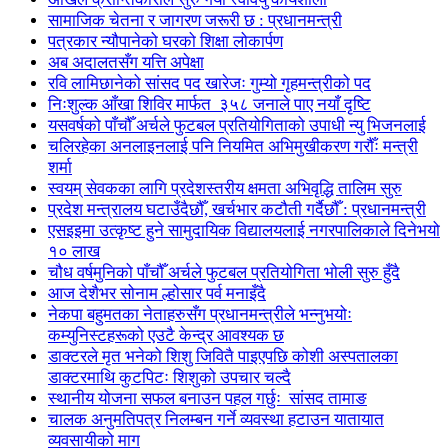
सामाजिक चेतना र जागरण जरूरी छ : प्रधानमन्त्री
पत्रकार न्यौपानेको घरको शिक्षा लोकार्पण
अब अदालतसँग यत्ति अपेक्षा
रवि लामिछानेको सांसद पद खारेजः गुम्यो गृहमन्त्रीको पद
निःशुल्क आँखा शिविर मार्फत ३५८ जनाले पाए नयाँ दृष्टि
यसवर्षको पाँचौँ अर्चले फुटबल प्रतियोगिताको उपाधी न्यु भिजनलाई
चलिरहेका अनलाइनलाई पनि नियमित अभिमुखीकरण गरौँः मन्त्री
शर्मा
स्वयम् सेवकका लागि प्रदेशस्तरीय क्षमता अभिवृद्धि तालिम सुरु
प्रदेश मन्त्रालय घटाउँदैछौँ, खर्चभार कटौती गर्दैछौँ : प्रधानमन्त्री
एसइइमा उत्कृष्ट हुने सामुदायिक विद्यालयलाई नगरपालिकाले दिनेभयो
१० लाख
चौध वर्षमुनिको पाँचौँ अर्चले फुटबल प्रतियोगिता भोली सुरु हुँदै
आज देशैभर सोनाम ल्होसार पर्व मनाइँदै
नेकपा बहुमतका नेताहरुसँग प्रधानमन्त्रीले भन्नुभयोः
कम्युनिस्टहरूको एउटै केन्द्र आवश्यक छ
डाक्टरले मृत भनेको शिशु जिवितै पाइएपछि कोशी अस्पतालका
डाक्टरमाथि कुटपिटः शिशुको उपचार चल्दै
स्थानीय योजना सफल बनाउन पहल गर्छुः सांसद तामाङ
चालक अनुमतिपत्र निलम्बन गर्ने व्यवस्था हटाउन यातायात
व्यवसायीको माग