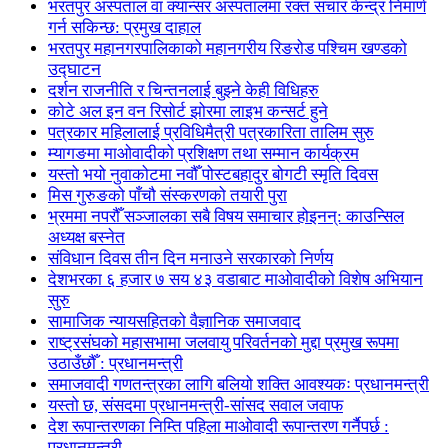
भरतपुर अस्पताल वा क्यान्सर अस्पतालमा रक्त संचार केन्द्र निमार्ण
गर्न सकिन्छ: प्रमुख दाहाल
भरतपुर महानगरपालिकाको महानगरीय रिङरोड पश्चिम खण्डको
उद्घाटन
दर्शन राजनीति र चिन्तनलाई बुझ्ने केही विधिहरु
कोटे अल इन वन रिसोर्ट झोरमा लाइभ कन्सर्ट हुने
पत्रकार महिलालाई प्रविधिमैत्री पत्रकारिता तालिम सुरु
म्यागङमा माओवादीको प्रशिक्षण तथा सम्मान कार्यक्रम
यस्तो भयो नुवाकोटमा नवौँ पोस्टबहादुर बोगटी स्मृति दिवस
मिस गुरुङको पाँचौ संस्करणको तयारी पुरा
भ्रममा नपरौँ सञ्जालका सबै विषय समाचार होइनन्: काउन्सिल
अध्यक्ष बस्नेत
संविधान दिवस तीन दिन मनाउने सरकारको निर्णय
देशभरका ६ हजार ७ सय ४३ वडाबाट माओवादीको विशेष अभियान
सुरु
सामाजिक न्यायसहितको वैज्ञानिक समाजवाद
राष्ट्रसंघको महासभामा जलवायु परिवर्तनको मुद्दा प्रमुख रूपमा
उठाउँछौँ : प्रधानमन्त्री
समाजवादी गणतन्त्रका लागि बलियो शक्ति आवश्यकः प्रधानमन्त्री
यस्तो छ, संसदमा प्रधानमन्त्री-सांसद सवाल जवाफ
देश रूपान्तरणका निम्ति पहिला माओवादी रूपान्तरण गर्नैपर्छ :
प्रधानमन्त्री