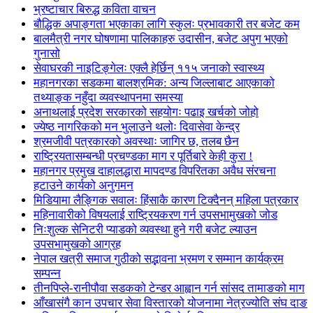
भ्रष्टाचार बिरुद्ध कविता वाचन
बौद्धिक अपाङ्गता भएकाका लागि स्कुलः प्रभावकारी तर बजेट कम
बालमैत्री नगर घोषणामा पालिकाहरु उदासीन, बजेट अपुग भएको
गुनासो
सेवाघरकी नाइटिङ्गेलः एक्लै हेर्छिन् ११५ जनाको स्वास्थ्य
महानगरका सडकमा बालश्रमिक: अन्य जिल्लाबाट आएकाको
तथ्याङ्क नहुँदा व्यवस्थापनमा समस्या
अनाथलाई प्रदेश सरकारको सहयोगः पढाइ खर्चको जोहो
ज्येष्ठ नागरिकको मन भुलाउने थलोः दिवासेवा केन्द्र
श्रमजीवी पत्रकारको अवस्थाः जागिर छ, तलब छैन
राष्ट्रियतासम्बन्धी प्रचण्डका माग र पूर्तिबारे केही कुरा !
महानगर प्रमुख दाहालद्धारा मापदण्ड विपरितका अवैध संरचना
हटाउने कार्यको अनुगमन
मिडियामा लैङ्गिक सवालः हिंसाकै कारण टिक्दैनन् महिला पत्रकार
महिनावारीको विषयलाई राष्ट्रियकरण गर्न उपसभामुखको जोड
निःशुल्क सेनिटरी प्याडको व्यवस्था हुने गरी बजेट ल्याउन
उपसभामुखको आग्रह
नेपाल खत्री समाज गुठीको सद्भावना भ्रमण र सम्मान कार्यक्रम
सम्पन्न
तीनपिप्ले-रानीपौवा सडकको टेन्डर आह्वान गर्न सांसद तामाङको माग
आँखासंगै कान उपचार सेवा विस्तारको योजनामा नेत्रज्योति संघ दाङ