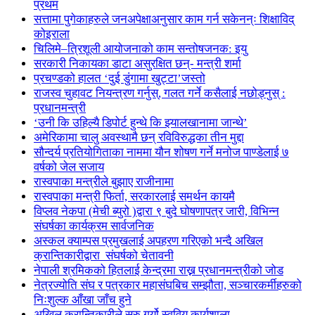
प्रथम
सत्तामा पुगेकाहरुले जनअपेक्षाअनुसार काम गर्न सकेनन्ः शिक्षाविद्
कोइराला
चिलिमे–त्रिशूली आयोजनाको काम सन्तोषजनक: इयु
सरकारी निकायका डाटा असुरक्षित छन्- मन्त्री शर्मा
प्रचण्डको हालत ‘दुई डुंगामा खुट्टा’जस्तो
राजस्व चुहावट नियन्त्रण गर्नुस्, गलत गर्ने कसैलाई नछोड्नुस् :
प्रधानमन्त्री
‘उनी कि उहिल्यै डिपोर्ट हुन्थे कि झ्यालखानामा जान्थे’
अमेरिकामा चालु अवस्थामै छन् रविविरुद्धका तीन मुद्दा
सौन्दर्य प्रतियोगिताका नाममा यौन शोषण गर्ने मनोज पाण्डेलाई ७
वर्षको जेल सजाय
रास्वपाका मन्त्रीले बुझाए राजीनामा
रास्वपाका मन्त्री फिर्ता, सरकारलाई समर्थन कायमै
विप्लव नेकपा (मेची ब्युरो )द्वारा ९ बुदे घोषणापत्र जारी, विभिन्न
संघर्षका कार्यक्रम सार्वजनिक
अस्कल क्याम्पस प्रमुखलाई अपहरण गरिएको भन्दै अखिल
क्रान्तिकारीद्वारा संघर्षको चेतावनी
नेपाली श्रमिकको हितलाई केन्द्रमा राख्न प्रधानमन्त्रीको जोड
नेत्रज्योति संघ र पत्रकार महासंघबिच सम्झौता, सञ्चारकर्मीहरुको
निःशुल्क आँखा जाँच हुने
अखिल क्रान्तिकारीले सुरु गर्यो स्ववियु कार्यशाला