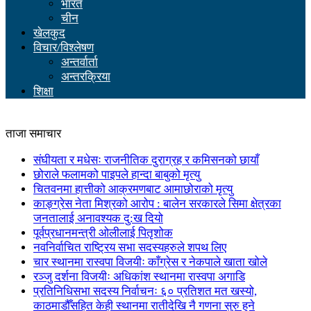
भारत
चीन
खेलकुद
विचार/विश्लेषण
अन्तर्वार्ता
अन्तरक्रिया
शिक्षा
ताजा समाचार
संघीयता र मधेसः राजनीतिक दुराग्रह र कमिसनको छायाँ
छोराले फलामको पाइपले हान्दा बाबुको मृत्यु
चितवनमा हात्तीको आक्रमणबाट आमाछोराको मृत्यु
काङ्ग्रेस नेता मिश्रको आरोप : बालेन सरकारले सिमा क्षेत्रका
जनतालाई अनावश्यक दु:ख दियो
पूर्वप्रधानमन्त्री ओलीलाई पितृशोक
नवनिर्वाचित राष्ट्रिय सभा सदस्यहरुले शपथ लिए
चार स्थानमा रास्वपा विजयीः काँग्रेस र नेकपाले खाता खोले
रञ्जु दर्शना विजयीः अधिकांश स्थानमा रास्वपा अगाडि
प्रतिनिधिसभा सदस्य निर्वाचनः ६० प्रतिशत मत खस्यो,
काठमाडौँसहित केही स्थानमा रातीदेखि नै गणना सुरु हुने