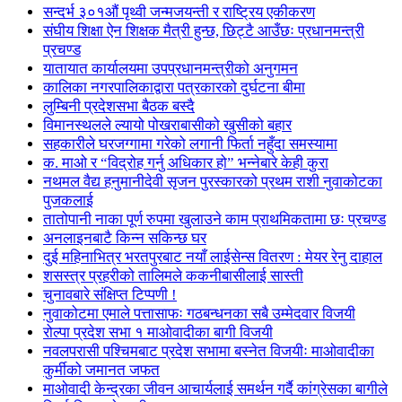
सन्दर्भ ३०१औं पृथ्वी जन्मजयन्ती र राष्ट्रिय एकीकरण
संघीय शिक्षा ऐन शिक्षक मैत्री हुन्छ, छिट्टै आउँछः प्रधानमन्त्री
प्रचण्ड
यातायात कार्यालयमा उपप्रधानमन्त्रीको अनुगमन
कालिका नगरपालिकाद्वारा पत्रकारको दुर्घटना बीमा
लुम्बिनी प्रदेशसभा बैठक बस्दै
विमानस्थलले ल्यायो पोखराबासीको खुसीको बहार
सहकारीले घरजग्गामा गरेको लगानी फिर्ता नहुँदा समस्यामा
क. माओ र “विद्रोह गर्नु अधिकार हो” भन्नेबारे केही कुरा
नथमल वैद्य हनुमानीदेवी सृजन पुरस्कारको प्रथम राशी नुवाकोटका
पुजकलाई
तातोपानी नाका पूर्ण रुपमा खुलाउने काम प्राथमिकतामा छः प्रचण्ड
अनलाइनबाटै किन्न सकिन्छ घर
दुई महिनाभित्र भरतपुरबाट नयाँ लाईसेन्स वितरण : मेयर रेनु दाहाल
शसस्त्र प्रहरीको तालिमले ककनीबासीलाई सास्ती
चुनावबारे संक्षिप्त टिप्पणी !
नुवाकोटमा एमाले पत्तासाफः गठबन्धनका सबै उम्मेदवार विजयी
रोल्पा प्रदेश सभा १ माओवादीका बागी विजयी
नवलपरासी पश्चिमबाट प्रदेश सभामा बस्नेत विजयीः माओवादीका
कुर्मीको जमानत जफत
माओवादी केन्द्रका जीवन आचार्यलाई समर्थन गर्दै कांग्रेसका बागीले