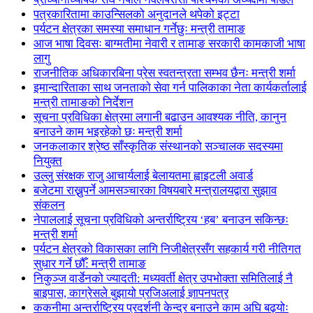
पत्रकारितामा काउन्सिलको अनुदानले थपेको इट्टा
पर्यटन क्षेत्रका समस्या समाधान गर्नेछुः मन्त्री तामाङ
आज भाषा दिवसः बाग्मतीमा नेवारी र तामाङ सरकारी कामकाजी भाषा
लागु
राजनीतिक अधिकारबिना प्रेस स्वतन्त्रता सम्भव छैनः मन्त्री शर्मा
इमान्दारिताका साथ जनताकाे सेवा गर्न पालिकाका नेता कार्यकर्तालाई
मन्त्री तामाङको निर्देशन
सूचना प्रविधिका क्षेत्रमा लगानी बढाउन आवश्यक नीति, कानुन
बनाउने काम भइरहेको छः मन्त्री शर्मा
जनकलाकार श्रेष्ठ साँस्कृतिक संस्थानको सञ्चालक सदस्यमा
नियुक्त
उल्लु संरक्षक राजु आचार्यलाई बेलायतमा ह्वाइटली अवार्ड
बजेटमा राख्नुपर्ने आमसञ्चारका विषयबारे मन्त्रालयद्वारा सुझाव
संकलन
नेपाललाई सूचना प्रविधिको अन्तर्राष्ट्रिय ‘हब’ बनाउन सकिन्छः
मन्त्री शर्मा
पर्यटन क्षेत्रको विकासका लागि निजीक्षेत्रसँग सहकार्य गरी नीतिगत
सुधार गर्ने छौँ: मन्त्री तामाङ
निकुञ्ज वार्डेनको ज्यादती: मध्यवर्ती क्षेत्र उपभोक्ता समितिलाई नै
बाइपास, काग्रेसले बुझायो प्रजिअलाई ज्ञापनपत्र
ककनीमा अन्तर्राष्ट्रिय प्रदर्शनी केन्द्र बनाउने काम अघि बढ्योः