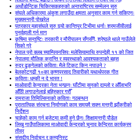
अर्थोडोन्टिक चिकित्सकहरुको अन्तराष्ट्रिय सम्मेलन सुरु
संघले अधिकारमा अंकुश लगाउँदा क्षमता अनुसार काम गर्न सकिएनः
मुख्यमन्त्री पोखरेल
पत्रकार महासंघले सुरु गर्‍यो कान्तिपुर टिभीमा धर्नाः श्रमजीवीलाई
पुनर्वहाली गर्न माग
कृषिमा सन्तुष्टिः तरकारी र मौरीपालन सँगसँगै, श्रेष्ठले थाले गाउँलेले
सिको गरे
नेपाल प्रो क्लब च्याम्पियनसिपः मलेसियामाथि रुपन्देही ११ को जित
नेपालमा मौलिक क्रान्ति र व्यवस्थाको आवश्यकताको बहस
रुद्र ढुङ्गेलको कविता: मैले टिकट किन नपाउने ?
बेलकोटगढी १०का कृष्णप्रसाद तिवारीको यथार्थपरक गीत
कविताः धम्की न दे भारत !
माओवादी केन्द्रका नेता भन्छन्ः घाँटीमा सुनको दाम्लो र औँलाभरि
औँठी लगाउनेलाई बहिस्कार गरौँ
रामराजा तिमिल्सिनाको कविताः गठबन्धन
पुरातात्विक संरचना निर्माणको काम समयमै सक्न मन्त्री झाँक्रीको
निर्देशन
चाहेको काम गर्न बजेटमा कमी हुने छैनः शिक्षामन्त्री पौडेल
लिखु गाउँपालिकामा माओवादी केन्द्रको चुनाव केन्द्रित कार्यक्रम
तीव्र
संसदीय निर्वाचन र कम्युनिस्ट