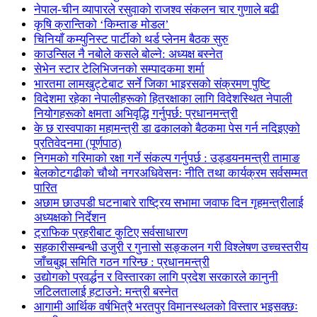
नेपाल-चीन व्यापारले रसुवाको राजश्व संकलन चार गुणाले बढी
कृषि क्रान्तिको ‘किम्ताङ मोडल’
चिनियाँ कम्युनिस्ट पार्टीको थर्ड प्लेनम बैठक सुरु
काउन्सिल नै नबोले कसले बोल्ने: अध्यक्ष बस्नेत
सेभेन स्टार टेलिभिजनको सम्पादकमा शर्मा
भारतमा लामखुट्टेबाट सर्ने जिका भाइरसको संक्रमण पुष्टि
विदेशमा रहेका नेपालीहरूको हितरक्षाका लागि विदेशस्थित नेपाली
नियोगहरूको क्षमता अभिवृद्धि गर्नुपर्छ: प्रधानमन्त्री
के छ रास्वपाका महामन्त्री डा ढकालको बैठकमा पेस गर्न नदिइएको
प्रतिवेदनमा (पूर्णपाठ)
निगमको गरिमाको रक्षा गर्ने संकल्प गर्नुपर्छ : उड्डयनमन्त्री तामाङ
बेलकोटगढीको चौथो नगरअधिवेसनः नीति तथा कार्यक्रम सर्वसम्मत
पारित
अछाम छाउपडी घटनाबारे राष्ट्रिय सभामा जवाफ दिन गृहमन्त्रीलाई
अध्यक्षको निर्देशन
ट्राफिक प्रहरीबाट कुटिए सर्वसाधारण
सहकारीसम्बन्धी उजुरी र गुनासो सङ्कलन गरी विश्लेषण उच्चस्तरीय
जाँचबुझ समिति गठन गरिन्छ : प्रधानमन्त्री
उद्योगको प्रवर्द्धन र विस्तारका लागि प्रदेश सरकारले कानुनी
जटिलतालाई हटाउने: मन्त्री बस्नेत
आगामी आर्थिक वर्षभित्रै भरतपुर विमानस्थलको विस्तार भइसक्छः