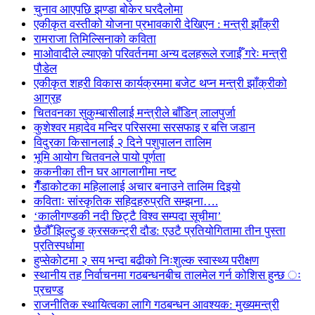
चुनाव आएपछि झण्डा बोकेर घरदैलोमा
एकीकृत वस्तीको योजना प्रभावकारी देखिएन : मन्त्री झाँक्री
रामराजा तिमिल्सिनाको कविता
माओवादीले ल्याएको परिवर्तनमा अन्य दलहरूले रजाईँ गरेः मन्त्री
पौडेल
एकीकृत शहरी विकास कार्यक्रममा बजेट थप्न मन्त्री झाँक्रीको
आग्रह
चितवनका सुकुम्बासीलाई मन्त्रीले बाँडिन् लालपुर्जा
कुशेश्वर महादेव मन्दिर परिसरमा सरसफाइ र बत्ति जडान
विदुरका किसानलाई २ दिने पशुपालन तालिम
भूमि आयोग चितवनले पायो पूर्णता
ककनीका तीन घर आगलागीमा नष्ट
गैँडाकोटका महिलालाई अचार बनाउने तालिम दिइयो
कविताः सांस्कृतिक सहिदहरुप्रति सम्झना….
‘कालीगण्डकी नदी छिट्टै विश्व सम्पदा सूचीमा’
छैठौँ झिल्टुङ क्रसकन्ट्री दौड: एउटै प्रतियोगितामा तीन पुस्ता
प्रतिस्पर्धामा
हुप्सेकोटमा २ सय भन्दा बढीको निःशुल्क स्वास्थ्य परीक्षण
स्थानीय तह निर्वाचनमा गठबन्धनबीच तालमेल गर्न कोशिस हुन्छ ः
प्रचण्ड
राजनीतिक स्थायित्वका लागि गठबन्धन आवश्यक: मुख्यमन्त्री