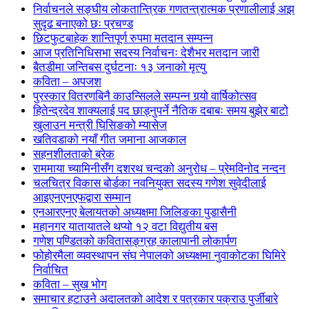
निर्वाचनले सङ्घीय लोकतान्त्रिक गणतन्त्रात्मक प्रणालीलाई अझ
सुदृढ बनाएको छः प्रचण्ड
छिटफुटबाहेक शान्तिपूर्ण रुपमा मतदान सम्पन्न
आज प्रतिनिधिसभा सदस्य निर्वाचनः देशैभर मतदान जारी
बैतडीमा जन्तिबस दुर्घटनाः १३ जनाको मृत्यु
कविता – अपजश
पुरस्कार वितरणबिनै काउन्सिलले सम्पन्न गर्‍यो वार्षिकोत्सव
हितेन्द्रदेव शाक्यलाई पद छाड्नुपर्ने नैतिक दबाबः समय बुझेर बाटो
खुलाउन मन्त्री घिसिङको म्यासेज
खतिवडाको नयाँ गीत जमाना आजकाल
सहनशीलताको ब्रेक
राममाया च्यामिनीसँग दशरथ चन्दको अनुरोध – प्रेमविनोद नन्दन
चलचित्र विकास बोर्डका नवनियुक्त सदस्य गणेश सुवेदीलाई
आइएनएनएफद्वारा सम्मान
एनआरएनए बेलायतको अध्यक्षमा जिलिङका पुडासैनी
महानगर यातायातले थप्यो १२ वटा विद्युतीय बस
गणेश पण्डितको कवितासङ्ग्रह कालापानी लोकार्पण
फोहोरमैला व्यवस्थापन संघ नेपालको अध्यक्षमा नुवाकोटका घिमिरे
निर्वाचित
कविता – सुख भोग
समाचार हटाउने अदालतको आदेश र पत्रकार पक्राउ पुर्जीबारे