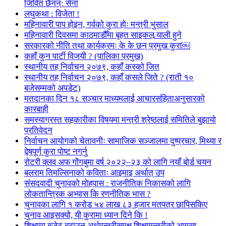
जिवित छैनन्: सेना
लघुकथा : विजेता !
महिनावारी पाप होइन, गर्वको कुरा होः मन्त्री भुसाल
महिनावारी दिवसमा काठमाडौँमा बृहत साइकल र्‍याली हुने
सरकारको नीति तथा कार्यक्रमः के के छन् प्रमुख कुरा￼
कहाँ कुन पार्टी विजयी ? (पालिका प्रमुख)
स्थानीय तह निर्वाचन २०७९, कहाँ कस्को जित
स्थानीय तह निर्वाचन २०७९, कहाँ कसले जिते ? (राती १०
बजेसम्मको अपडेट)
मतदानका दिन १८ सञ्चार माध्यमलाई आचारसंहिताअनुसारको
कारबाही
समस्याग्रस्त सहकारीका विषयमा मन्त्री श्रेष्ठलाई समितिले बुझायो
प्रतिवेदन
निर्वाचन आयोगको चेतावनीः सामाजिक सञ्जालमा दुष्प्रचार, मिथ्या र
द्वेषपूर्ण कुरा पोष्ट नगर्नु
रोटरी क्लव अफ गोंगबुमा वर्ष २०२२–२३ को लागि नयाँ बोर्ड चयन
बलराम तिमल्सिनाको कविताः आइमाइ अर्थात् उप
संसदवादी चुनावको मोहपास : राजनीतिक निकासको लागि
लोकतान्त्रिक अभ्यास कि रणनीतिक भास ?
चुनावका लागि १ करोड ५४ लाख ८३ हजार मतपत्र छापिसकिए
चुनाव आइसक्यो, यी कुरामा ध्यान दिने कि !
शिक्षामा बजेट बढाउन अर्थमन्त्रीसमक्ष शिक्षामन्त्रीको आग्रह