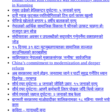
in Kunming
रसुवा उडेको हेलिकप्टर दुर्घटनाः ५ जनाको मृत्यु
दारी ग्याङ फुटसल प्रतियोगिताको टिम दर्ता फारम खुल्यो
चेपिण्डे खोलाले बगाएर ६ वर्षीय बालकको मृत्यु
नेपालको आर्थिक सामाजिक विकास नै चीनको उत्कट चाहना होः
राजदूत छन सोङ
संघीयताका अवसर र उपलब्धीको सदुपयोग गर्नुपर्नेमा वक्ताहरुको
जोड
१५ दिनमा ३१ वटा युट्युबलगायतका सामाजिक सञ्जाल
काउन्सिलको कारबाहीमा
साहित्यकार नेपालको मुक्तकसंग्रह ‘मनीषा’ सार्वजनिक
China’s commitment to modernization and deeper
reform
अब सरकारमा जाने होइन, जनतामा जाने र पार्टी सुदृढ गर्नेतिर ध्यान
दिइनेछ : प्रचण्ड
सौर्य एयर दुर्घटनाः ४ जनाको जीवितै उद्दार, १५ जनाको मृत्यु
सौर्य एयर दुर्घटनाः आफ्नै कर्मचारी लिएर पोखरा जाँदै थियो जहाज
सौर्य एयरको जहाज दुर्घटनाः २ जनाको शब फेला
बागमती सरकारमा माओवादीका शालिकरामका १८ महिनाः यस्तो भयो
काम
कविता – नानाथरी कुरा