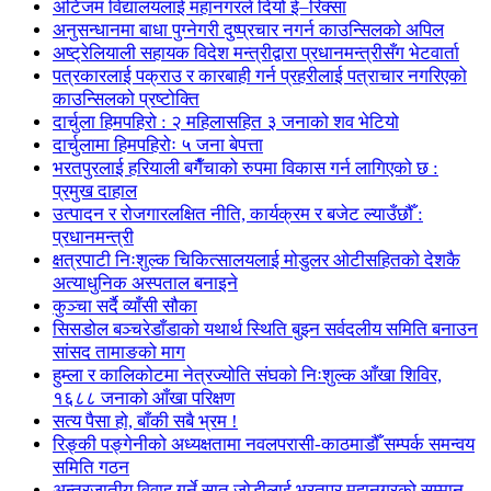
अटिजम विद्यालयलाई महानगरले दियो ई–रिक्सा
अनुसन्धानमा बाधा पुग्नेगरी दुष्प्रचार नगर्न काउन्सिलको अपिल
अष्ट्रेलियाली सहायक विदेश मन्त्रीद्वारा प्रधानमन्त्रीसँग भेटवार्ता
पत्रकारलाई पक्राउ र कारबाही गर्न प्रहरीलाई पत्राचार नगरिएको
काउन्सिलको प्रष्टोक्ति
दार्चुला हिमपहिरो : २ महिलासहित ३ जनाको शव भेटियो
दार्चुलामा हिमपहिरोः ५ जना बेपत्ता
भरतपुरलाई हरियाली बगैँचाको रुपमा विकास गर्न लागिएको छ :
प्रमुख दाहाल
उत्पादन र रोजगारलक्षित नीति, कार्यक्रम र बजेट ल्याउँछौँ :
प्रधानमन्त्री
क्षत्रपाटी निःशुल्क चिकित्सालयलाई मोडुलर ओटीसहितको देशकै
अत्याधुनिक अस्पताल बनाइने
कुञ्चा सर्दै व्याँसी सौका
सिसडोल बञ्चरेडाँडाको यथार्थ स्थिति बुझ्न सर्वदलीय समिति बनाउन
सांसद तामाङको माग
हुम्ला र कालिकोटमा नेत्रज्योति संघको निःशुल्क आँखा शिविर,
१६८८ जनाको आँखा परिक्षण
सत्य पैसा हो, बाँकी सबै भ्रम !
रिङ्की पङ्गेनीको अध्यक्षतामा नवलपरासी-काठमाडौँ सम्पर्क समन्वय
समिति गठन
अन्तरजातीय विवाह गर्ने सात जोडीलाई भरतपुर महानगरको सम्मान