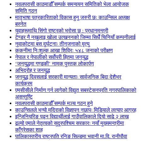
नवलपरासी काठमाडौँ सम्पर्क समन्वयन समितिको भेला आयोजक
समिति गठन
मातृभाषा पत्रकारिताको विकास हुनु जरुरी छः काउन्सिल अध्यक्ष
बस्नेत
युवाहरूमाथि सिंगो राष्ट्रको भरोसा छ : प्रधानमन्त्री
टेण्डर नै नखुलाइ खोला उत्खननको जिम्मा सिधैँ चिनियाँ कम्पनीलाई
नुवाकोटमा बस दुर्घटनाः तीनजनाको मृत्यु
ककनीमा निःशुल्क आखा शिविरः ५४८ जनाको परीक्षण
नेपाल र नेपालीको सर्वोपरी हितमा जनयुद्ध
‘जनयुद्धमा गण्डकी’ नामक पुस्तक लोकार्पण
अभिद्रोह र जनयुद्ध
जनयुद्ध दिवसलाई सरकारी मान्यताः सार्वजनिक बिदा देशैभर
कार्यक्रम
एमसीसीले निर्माण गर्न लागेको विद्युत सबस्टेसनप्रति नगरपालिकाको
असन्तुष्टि
नवलपरासी काठमाडौँ सम्पर्क मञ्च गठन हुने
काउन्सिलले भन्यो मदिराको विज्ञापन नछापः मिडियाले लत्याए आग्रह
इन्जिनियरिङ पढ्न विद्यार्थीलाई गाउँपालिकाले दियो साढे २ लाख
ढल्यो एमाले नेतृत्वको सुदूरपश्चिम सरकारः नयाँ मुख्यमन्त्रीमा
काँग्रेसका शाह
पालिकास्तरीय राष्ट्रपति रनिङ सिल्डमा भवानी मा.वि. रानीपौवा