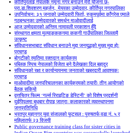
कीर्तिपुरलाई नेपालकै नमूना नगर बनाउने मेरो योजना छ-
प्रा.डा.शिवशरण महर्जन, मेयरका उम्मेदवार, कीर्तिपुर नगरपालिका
उपनिर्वाचन: ३१ जनाको उम्मेदवारी फिर्ता, रुकुमपूर्वमा काँग्रेस एमाले
गठबन्धनका उम्मेदवारको समर्थन माओवादीलाई
आज उम्मेदवारको अन्तिम नामावली प्रकाशन हुँदै
संस्थागत क्षमता मुल्याङ्ककनमा ककनी गाउँपालिका जिल्लामै
उत्कृष्ट
संविधानसभाबाट संविधान बनाउने मुद्दा जनयुद्धको मुख्य मुद्दा होः
प्रचण्ड
बोगटीको स्मृतिमा रक्तदान कार्यक्रम
पब्लिक स्पिच नेपालको विजेता बने दैलेखका दिल बहादुर
संविधानको रक्षा र कार्यान्वयनमा जनताको खबरदारी आवश्यकः
प्रचण्ड
माओवादीमा जनपरिचालनका कार्यक्रमको तयारीः तीन आयोगको
बैठक सकियो
वृत्तचित्र फिल्म ‘गर्ल्स रिराइटिङ डेस्टिनी’ को विशेष प्रदर्शनी
दुईपिपलमा बुधबार रोपाइ जात्राः कलाकारको व्यवस्थापनमा
जनप्रतिनिधि
भरतपुर महानगर युवा संजालको फुटसल : पुरुषतर्फ वडा नं. ५ र
महिलातर्फ २३ विजयी
Public governance training class for sister cities in
Indian Ocean Rim countries was successfully launched