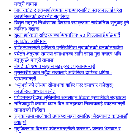
मन्त्री तामाङ
जाजरकोट र रुकुमपश्चिमका भूकम्पप्रभावित पत्रकारलाई प्रेस
काउन्सिलको इन्टरनेट सहुलियत
विद्युत महशुल निर्धारणका विषयमा स्याङ्जामा सार्वजनिक सुनुवाइ हुने
कविताः वैशाख
खुला हाप्किडो राष्ट्रिय च्याम्पियनसिपः २३ जिल्लालाई पछि पार्दै
नुवाकोट च्याम्पियन
राष्ट्रियस्तरको हाप्किडो प्रतियोगिता नुवाकोटको बेलकोटगढीमा
पर्यटन क्षेत्रको समस्या समाधानका लागि साझा मुद्दा बनाएर अघि
बढ्नुपर्छः मन्त्री तामाङ
बोगटीको अभाव महशुस भइरहन्छ : प्रधानमन्त्री
गुणस्तरीय काम नहुँदा राज्यलाई अतिरिक्त दायित्व थपियो :
प्रधानमन्त्री
‘भ्युअर्स’को लोभमा सीमाभन्दा बाहिर गएर समाचार नलेख्नुस्ः
काउन्सिल अध्यक्ष बस्नेत
पर्यटनमन्त्रीद्वारा लुम्बिनीमा अनलाइन टिकट प्रणालीको उद्घाटन
नतिजामूखी काममा ध्यान दिन मातहतका निकायलाई पर्यटनमन्त्री
तामाङको निर्देशन
सुनकाण्डमा मा‌ओवादी उपाध्यक्ष महरा समातिएः भैरहवाबाट काठमाडौँ
ल्याइयो
गृहजिल्लामा दिनभर पर्यटनमन्त्रीको व्यस्तताः जनता भेटघाट र