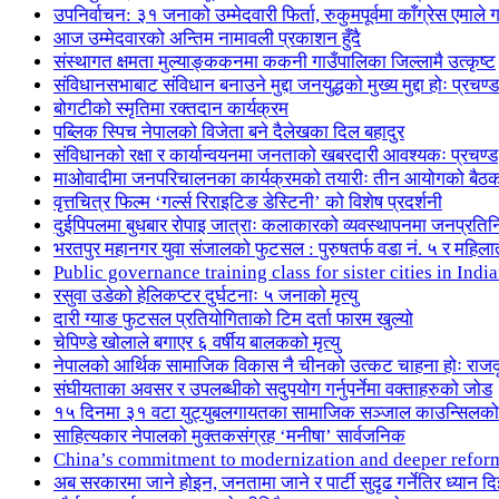
उपनिर्वाचन: ३१ जनाको उम्मेदवारी फिर्ता, रुकुमपूर्वमा काँग्रेस एमा
आज उम्मेदवारको अन्तिम नामावली प्रकाशन हुँदै
संस्थागत क्षमता मुल्याङ्ककनमा ककनी गाउँपालिका जिल्लामै उत्कृष्ट
संविधानसभाबाट संविधान बनाउने मुद्दा जनयुद्धको मुख्य मुद्दा होः प्रचण्ड
बोगटीको स्मृतिमा रक्तदान कार्यक्रम
पब्लिक स्पिच नेपालको विजेता बने दैलेखका दिल बहादुर
संविधानको रक्षा र कार्यान्वयनमा जनताको खबरदारी आवश्यकः प्रचण्ड
माओवादीमा जनपरिचालनका कार्यक्रमको तयारीः तीन आयोगको बैठ
वृत्तचित्र फिल्म ‘गर्ल्स रिराइटिङ डेस्टिनी’ को विशेष प्रदर्शनी
दुईपिपलमा बुधबार रोपाइ जात्राः कलाकारको व्यवस्थापनमा जनप्रतिन
भरतपुर महानगर युवा संजालको फुटसल : पुरुषतर्फ वडा नं. ५ र महिला
Public governance training class for sister cities in I
रसुवा उडेको हेलिकप्टर दुर्घटनाः ५ जनाको मृत्यु
दारी ग्याङ फुटसल प्रतियोगिताको टिम दर्ता फारम खुल्यो
चेपिण्डे खोलाले बगाएर ६ वर्षीय बालकको मृत्यु
नेपालको आर्थिक सामाजिक विकास नै चीनको उत्कट चाहना होः राज
संघीयताका अवसर र उपलब्धीको सदुपयोग गर्नुपर्नेमा वक्ताहरुको जोड
१५ दिनमा ३१ वटा युट्युबलगायतका सामाजिक सञ्जाल काउन्सिलको
साहित्यकार नेपालको मुक्तकसंग्रह ‘मनीषा’ सार्वजनिक
China’s commitment to modernization and deeper refor
अब सरकारमा जाने होइन, जनतामा जाने र पार्टी सुदृढ गर्नेतिर ध्यान दि