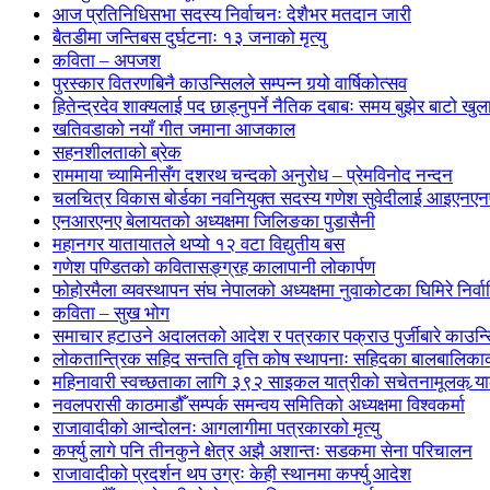
आज प्रतिनिधिसभा सदस्य निर्वाचनः देशैभर मतदान जारी
बैतडीमा जन्तिबस दुर्घटनाः १३ जनाको मृत्यु
कविता – अपजश
पुरस्कार वितरणबिनै काउन्सिलले सम्पन्न गर्‍यो वार्षिकोत्सव
हितेन्द्रदेव शाक्यलाई पद छाड्नुपर्ने नैतिक दबाबः समय बुझेर बाटो खु
खतिवडाको नयाँ गीत जमाना आजकाल
सहनशीलताको ब्रेक
राममाया च्यामिनीसँग दशरथ चन्दको अनुरोध – प्रेमविनोद नन्दन
चलचित्र विकास बोर्डका नवनियुक्त सदस्य गणेश सुवेदीलाई आइएनएनएफ
एनआरएनए बेलायतको अध्यक्षमा जिलिङका पुडासैनी
महानगर यातायातले थप्यो १२ वटा विद्युतीय बस
गणेश पण्डितको कवितासङ्ग्रह कालापानी लोकार्पण
फोहोरमैला व्यवस्थापन संघ नेपालको अध्यक्षमा नुवाकोटका घिमिरे निर्व
कविता – सुख भोग
समाचार हटाउने अदालतको आदेश र पत्रकार पक्राउ पुर्जीबारे काउन्सि
लोकतान्त्रिक सहिद सन्तति वृत्ति कोष स्थापनाः सहिदका बालबालिकाको 
महिनावारी स्वच्छताका लागि ३९२ साइकल यात्रीको सचेतनामूलक र्‍य
नवलपरासी काठमाडौँ सम्पर्क समन्वय समितिको अध्यक्षमा विश्वकर्मा
राजावादीको आन्दोलनः आगलागीमा पत्रकारको मृत्यु
कर्फ्यु लागे पनि तीनकुने क्षेत्र अझै अशान्तः सडकमा सेना परिचालन
राजावादीको प्रदर्शन थप उग्रः केही स्थानमा कर्फ्यु आदेश