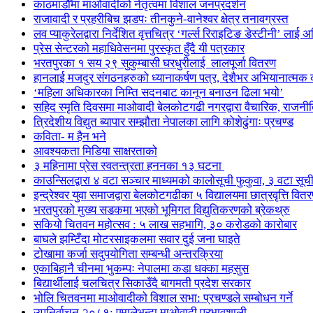
काठमाडौँमा माओवादीको नेतृत्वमा विशाल जनप्रदर्शन
राजावादी र प्रहरीबिच झडपः तीनकुने-वानेश्वर क्षेत्र तनावग्रस्त
लव प्याकुरेलद्वारा निर्देशित वृत्तचित्र ‘गर्ल्स रिराइटिङ डेस्टीनी’ लाई 
प्रेस सेन्टरको महाधिवेसनमा पुरस्कृत हुँदै यी पत्रकार
भरतपुरका १ सय २९ सुकुम्बासी घरधुरीलाई लालपूर्जा वितरण
हानलाई मजदुर संगठनहरुको ध्यानाकर्षण पत्र, देशैभर अभियानात्मक क
‘महिला अधिकारका निम्ति सदनबाट कानून बनाउन ढिला भयो’
सहिद स्मृति दिवसमा माओवादी बेलकोटगढी नगरद्वारा वैचारिक, राजनी
त्रिदेशीय विद्युत ब्यापार सम्झौता नेपालका लागि कोशेढुंगाः प्रचण्ड
कविता- म हैन भने
आवश्यकता मिडिया साक्षरताको
३ महिनामा प्रेस स्वतन्त्रता हननका १३ घटना
काउन्सिलद्वारा ४ वटा सञ्चार माध्यमको कालोसूची फुकुवा, ३ वटा सू
इन्द्रेश्वर युवा समाजद्वारा बेलकोटगढीका ५ विद्यालयमा छात्रवृत्ति वित
भरतपुरको मुख्य सडकमा भएको भूमिगत विद्युतिकरणको ब्रेकथ्रु
सकियो चितवन महोत्सव : ५ लाख सहभागि, ३० करोडको कारोबार
बाघले झम्टिँदा मोटरसाइकलमा सवार दुई जना घाइते
टोखामा कर्जा सदुपयोगिता सम्बन्धी अन्तरक्रिया
एकाबिहानै चीनमा भुकम्पः नेपालमा कडा धक्का महसुस
बिद्यार्थीलाई चलचित्र सिकाउँदै बागमती प्रदेश सरकार
भोलि चितवनमा माओवादीको विशाल सभा: प्रचण्डले सम्बोधन गर्ने
उपनिर्वाचन २०८१: एमालेभन्दा माओवादी प्रभावशाली