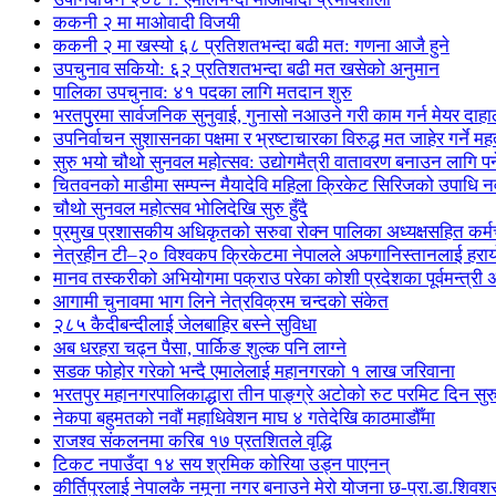
ककनी २ मा माओवादी विजयी
ककनी २ मा खस्यो ६८ प्रतिशतभन्दा बढी मत: गणना आजै हुने
उपचुनाव सकियो: ६२ प्रतिशतभन्दा बढी मत खसेको अनुमान
पालिका उपचुनाव: ४१ पदका लागि मतदान शुरु
भरतपुुरमा सार्वजनिक सुनुवाई, गुनासो नआउने गरी काम गर्न मेयर दाहा
उपनिर्वाचन सुशासनका पक्षमा र भ्रष्टाचारका विरुद्ध मत जाहेर गर्ने महत
सुरु भयो चौथो सुनवल महोत्सव: उद्योगमैत्री वातावरण बनाउन लागि पर
चितवनको माडीमा सम्पन्न मैयादेवि महिला क्रिकेट सिरिजको उपाधि
चौथो सुनवल महोत्सव भोलिदेखि सुरु हुँदै
प्रमुख प्रशासकीय अधिकृतको सरुवा रोक्न पालिका अध्यक्षसहित कर्
नेत्रहीन टी–२० विश्वकप क्रिकेटमा नेपालले अफगानिस्तानलाई हराय
मानव तस्करीको अभियोगमा पक्राउ परेका कोशी प्रदेशका पूर्वमन्त्री अधि
आगामी चुनावमा भाग लिने नेत्रविक्रम चन्दको संकेत
२८५ कैदीबन्दीलाई जेलबाहिर बस्ने सुविधा
अब धरहरा चढ्न पैसा, पार्किङ शुल्क पनि लाग्ने
सडक फोहोर गरेको भन्दै एमालेलाई महानगरको १ लाख जरिवाना
भरतपुर महानगरपालिकाद्धारा तीन पाङ्ग्रे अटोको रुट परमिट दिन सुर
नेकपा बहुमतको नवौं महाधिवेशन माघ ४ गतेदेखि काठमाडौँमा
राजश्व संकलनमा करिब १७ प्रतशितले वृद्धि
टिकट नपाउँदा १४ सय श्रमिक कोरिया उड्न पाएनन्
कीर्तिपुरलाई नेपालकै नमूना नगर बनाउने मेरो योजना छ-प्रा.डा.शिवशर