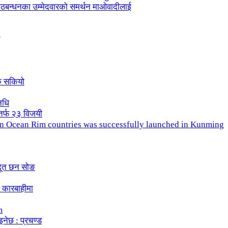
ले गठबन्धनका उम्मेदवारको समर्थन माओवादीलाई
क सकियो
िधि
तर्फ २३ विजयी
ndian Ocean Rim countries was successfully launched in Kunming
दूत छन सोङ
 कारबाहीमा
m
इनेछ : प्रचण्ड