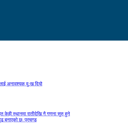
ालाई अनावश्यक दु:ख दियो
केही स्थानमा रातीदेखि नै गणना सुरु हुने
ृढ बनाएको छः प्रचण्ड