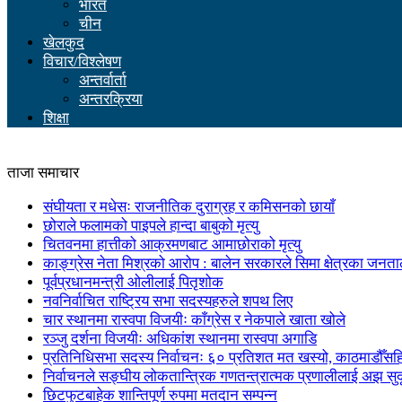
भारत
चीन
खेलकुद
विचार/विश्लेषण
अन्तर्वार्ता
अन्तरक्रिया
शिक्षा
ताजा समाचार
संघीयता र मधेसः राजनीतिक दुराग्रह र कमिसनको छायाँ
छोराले फलामको पाइपले हान्दा बाबुको मृत्यु
चितवनमा हात्तीको आक्रमणबाट आमाछोराको मृत्यु
काङ्ग्रेस नेता मिश्रको आरोप : बालेन सरकारले सिमा क्षेत्रका जनत
पूर्वप्रधानमन्त्री ओलीलाई पितृशोक
नवनिर्वाचित राष्ट्रिय सभा सदस्यहरुले शपथ लिए
चार स्थानमा रास्वपा विजयीः काँग्रेस र नेकपाले खाता खोले
रञ्जु दर्शना विजयीः अधिकांश स्थानमा रास्वपा अगाडि
प्रतिनिधिसभा सदस्य निर्वाचनः ६० प्रतिशत मत खस्यो, काठमाडौँसहित 
निर्वाचनले सङ्घीय लोकतान्त्रिक गणतन्त्रात्मक प्रणालीलाई अझ सुद
छिटफुटबाहेक शान्तिपूर्ण रुपमा मतदान सम्पन्न