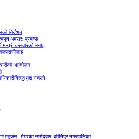
लको निर्देशन
्वपूर्ण अवसर: प्रचण्ड
्ने मन्त्री कलवारको भनाइ
 नवलपरासीलाई
मचारीको आन्दोलन
ो
कारीविरुद्ध मुद्दा नचल्ने
ु
ण महर्जन, मेयरका उम्मेदवार, कीर्तिपुर नगरपालिका