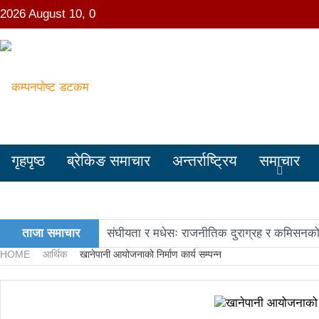
2026 August 10, 0
गृहपृष्ठ
ब्रेकिङ समाचार
अन्तर्राष्ट्रिय
समाचार
ताजा समाचार
संघीयता र मधेसः राजनीतिक दुराग्रह र कमिसनको
HOME
आर्थिक
खानेपानी आयोजनाको निर्माण कार्य सम्पन्न
काङ्ग्रेस नेता मिश्रको आरोप : बालेन सरकारले स
नवनिर्वाचित राष्ट्रिय सभा सदस्यहरुले शपथ लिए
प्रतिनिधिसभा सदस्य निर्वाचनः ६० प्रतिशत मत खस्