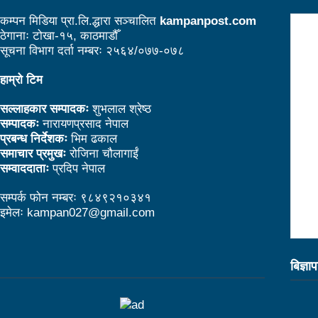
के छ रास्वपाका महामन्त्री डा ढकालको बैठकमा पेस 
कम्पन मिडिया प्रा.लि.द्धारा सञ्चालित
kampanpost.com
ठेगानाः टोखा-१५, काठमाडौँ
बेलकोटगढीको चौथो नगरअधिवेसनः नीति तथा कार्य
सूचना विभाग दर्ता नम्बरः २५६४/०७७-०७८
ट्राफिक प्रहरीबाट कुटिए सर्वसाधारण
सहकारीस
हाम्रो टिम
उद्योगको प्रवर्द्धन र विस्तारका लागि प्रदेश सरका
सल्लाहकार सम्पादकः
शुभलाल श्रेष्ठ
सम्पादकः
नारायणप्रसाद नेपाल
आगामी आर्थिक वर्षभित्रै भरतपुर विमानस्थलको विस
प्रबन्ध निर्देशकः
भिम ढकाल
लुम्बिनी प्रदेशले घरबाटै व्यवसायिक फर्म दर्ता गर्ने व
समाचार प्रमुखः
रोजिना चौलागाईं
सम्वाददाताः
प्रदिप नेपाल
कसरी पाइनेछ बेलकोटगढीबासीले निःशुल्क रगत
सम्पर्क फोन नम्बरः ९८४९२१०३४१
अपाङ्गता भएका व्यक्तिहरूको यौनिकता र प्रजनन 
इमेलः kampan027@gmail.com
काउन्सिलद्वारा परराष्ट्र मामिला विटमा रिपोर्टिङ
नेपाल अभौतिक सांस्कृतिक सम्पदाको दृष्टिले धनी 
बिज्ञा
बजेट फेसबुकमा हुँदैन, रातो किताबमा आउँछः मन्त्
झापामा माओवादीले १ लाख लिचि र कागतीका विरुवा 