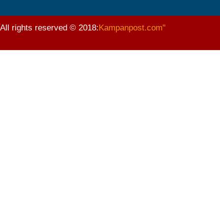
पत्रकारितामा काउन्सिलको अनुदानले थपेको इट्ट
All rights reserved © 2018:
Kampanpost.com"
आज भाषा दिवसः बाग्मतीमा नेवारी र तामाङ सरका
इमान्दारिताका साथ जनताकाे सेवा गर्न पालिकाका ने
सूचना प्रविधिका क्षेत्रमा लगानी बढाउन आवश्यक न
जनकलाकार श्रेष्ठ साँस्कृतिक संस्थानको सञ्चाल
बजेटमा राख्नुपर्ने आमसञ्चारका विषयबारे मन्त्रालय
पर्यटन क्षेत्रको विकासका लागि निजीक्षेत्रसँग सहकार
निकुञ्ज वार्डेनको ज्यादती: मध्यवर्ती क्षेत्र उपभो
ककनीमा अन्तर्राष्ट्रिय प्रदर्शनी केन्द्र बनाउने क
जाजरकोट र रुकुमपश्चिमका भूकम्पप्रभावित पत्रक
कविताः वैशाख
खुला हाप्किडो राष्ट्रिय च्याम्प