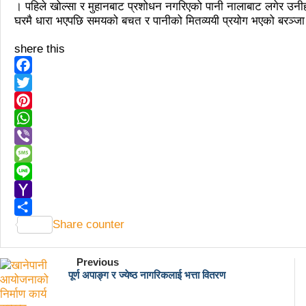
काठमाडौँमा माओवादीको नेतृत्वमा विशाल जनप्रदर्
। पहिले खोल्सा र मुहानबाट प्रशोधन नगरिएको पानी नालाबाट लगेर उनी
घरमै धारा भएपछि समयको बचत र पानीको मितव्ययी प्रयोग भएको बरञ्जा
लव प्याकुरेलद्वारा निर्देशित वृत्तचित्र ‘गर्ल्स रिरा
shere this
भरतपुरका १ सय २९ सुकुम्बासी घरधुरीलाई लालपूर
‘महिला अधिकारका निम्ति सदनबाट कानून बनाउन 
Facebook
Twitter
त्रिदेशीय विद्युत ब्यापार सम्झौता नेपालका लागि कोशे
Pinterest
३ महिनामा प्रेस स्वतन्त्रता हननका १३ घटना
WhatsApp
Viber
इन्द्रेश्वर युवा समाजद्वारा बेलकोटगढीका ५ विद्यालय
Message
सकियो चितवन महोत्सव : ५ लाख सहभागि, ३० क
Line
Yahoo
टोखामा कर्जा सदुपयोगिता सम्बन्धी अन्तरक्रिया
Mail
Share counter
भोलि चितवनमा माओवादीको विशाल सभा: प्रचण्डले 
ककनी २ मा खस्यो ६८ प्रतिशतभन्दा बढी मत: गण
Previous
पूर्ण अपाङ्ग र ज्येष्ठ नागरिकलाई भत्ता वितरण
पालिका उपचुनाव: ४१ पदका लागि मतदान शुरु