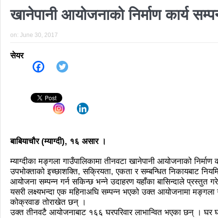
खानेपानी आयोजनाको निर्माण कार्य सम्पन
निर्वाचनले सङ्घीय लोकतान्त्रिक गणतन्त्रात्मक 
आज प्रतिनिधिसभा सदस्य निर्वाचनः देशैभर मतदा
on:
June 30, 2017
पुरस्कार वितरणबिनै काउन्सिलले सम्पन्न गर्‍यो वार्षि
सेयर
खतिवडाको नयाँ गीत जमाना आजकाल
सहनशी
चलचित्र विकास बोर्डका नवनियुक्त सदस्य गणेश स
महानगर यातायातले थप्यो १२ वटा विद्युतीय बस
फोहोरमैला व्यवस्थापन संघ नेपालको अध्यक्षमा नुवाक
बाबियाचौर (म्याग्दी), १६ असार ।
समाचार हटाउने अदालतको आदेश र पत्रकार पक्राउ प
म्याग्दीका मङ्गला गाउँपालिकामा तीनवटा खानेपानी आयोजनाको निर्माण क
लोकतान्त्रिक सहिद सन्तति वृत्ति कोष स्थापनाः सह
उपभोक्ताको इच्छाशक्ति, सक्रियता, एकता र सम्बन्धित निकायबाट नियमि
नवलपरासी काठमाडौँ सम्पर्क समन्वय समितिको अध्यक्
आयोजना सम्पन्न गर्न सकिन्छ भन्ने उदाहरण यहाँका बासिन्दाले प्रस्तुत ग
यसरी लक्ष्यभन्दा एक महिनाअघि सम्पन्न भएको उक्त आयोजनामा मङ्गला ग
कर्फ्यु लागे पनि तीनकुने क्षेत्र अझै अशान्तः सड
कोक्रवाङ तोराखेत छन् ।
उक्त तीनवटै आयोजनाबाट १६६ घरपरिवार लाभान्वित भएका छन् । घर घरमै 