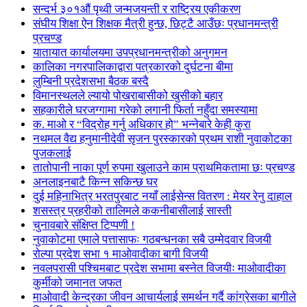
सन्दर्भ ३०१औं पृथ्वी जन्मजयन्ती र राष्ट्रिय एकीकरण
संघीय शिक्षा ऐन शिक्षक मैत्री हुन्छ, छिट्टै आउँछः प्रधानमन्त्री
प्रचण्ड
यातायात कार्यालयमा उपप्रधानमन्त्रीको अनुगमन
कालिका नगरपालिकाद्वारा पत्रकारको दुर्घटना बीमा
लुम्बिनी प्रदेशसभा बैठक बस्दै
विमानस्थलले ल्यायो पोखराबासीको खुसीको बहार
सहकारीले घरजग्गामा गरेको लगानी फिर्ता नहुँदा समस्यामा
क. माओ र “विद्रोह गर्नु अधिकार हो” भन्नेबारे केही कुरा
नथमल वैद्य हनुमानीदेवी सृजन पुरस्कारको प्रथम राशी नुवाकोटका
पुजकलाई
तातोपानी नाका पूर्ण रुपमा खुलाउने काम प्राथमिकतामा छः प्रचण्ड
अनलाइनबाटै किन्न सकिन्छ घर
दुई महिनाभित्र भरतपुरबाट नयाँ लाईसेन्स वितरण : मेयर रेनु दाहाल
शसस्त्र प्रहरीको तालिमले ककनीबासीलाई सास्ती
चुनावबारे संक्षिप्त टिप्पणी !
नुवाकोटमा एमाले पत्तासाफः गठबन्धनका सबै उम्मेदवार विजयी
रोल्पा प्रदेश सभा १ माओवादीका बागी विजयी
नवलपरासी पश्चिमबाट प्रदेश सभामा बस्नेत विजयीः माओवादीका
कुर्मीको जमानत जफत
माओवादी केन्द्रका जीवन आचार्यलाई समर्थन गर्दै कांग्रेसका बागीले