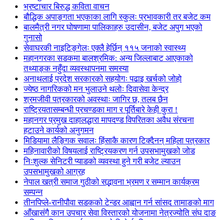
भ्रष्टाचार बिरुद्ध कविता वाचन
बौद्धिक अपाङ्गता भएकाका लागि स्कुलः प्रभावकारी तर बजेट कम
बालमैत्री नगर घोषणामा पालिकाहरु उदासीन, बजेट अपुग भएको
गुनासो
सेवाघरकी नाइटिङ्गेलः एक्लै हेर्छिन् ११५ जनाको स्वास्थ्य
महानगरका सडकमा बालश्रमिक: अन्य जिल्लाबाट आएकाको
तथ्याङ्क नहुँदा व्यवस्थापनमा समस्या
अनाथलाई प्रदेश सरकारको सहयोगः पढाइ खर्चको जोहो
ज्येष्ठ नागरिकको मन भुलाउने थलोः दिवासेवा केन्द्र
श्रमजीवी पत्रकारको अवस्थाः जागिर छ, तलब छैन
राष्ट्रियतासम्बन्धी प्रचण्डका माग र पूर्तिबारे केही कुरा !
महानगर प्रमुख दाहालद्धारा मापदण्ड विपरितका अवैध संरचना
हटाउने कार्यको अनुगमन
मिडियामा लैङ्गिक सवालः हिंसाकै कारण टिक्दैनन् महिला पत्रकार
महिनावारीको विषयलाई राष्ट्रियकरण गर्न उपसभामुखको जोड
निःशुल्क सेनिटरी प्याडको व्यवस्था हुने गरी बजेट ल्याउन
उपसभामुखको आग्रह
नेपाल खत्री समाज गुठीको सद्भावना भ्रमण र सम्मान कार्यक्रम
सम्पन्न
तीनपिप्ले-रानीपौवा सडकको टेन्डर आह्वान गर्न सांसद तामाङको माग
आँखासंगै कान उपचार सेवा विस्तारको योजनामा नेत्रज्योति संघ दाङ