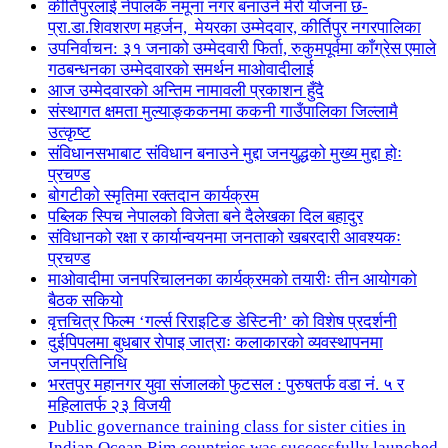
कीर्तिपुरलाई नेपालकै नमूना नगर बनाउने मेरो योजना छ-
प्रा.डा.शिवशरण महर्जन, मेयरका उम्मेदवार, कीर्तिपुर नगरपालिका
उपनिर्वाचन: ३१ जनाको उम्मेदवारी फिर्ता, रुकुमपूर्वमा काँग्रेस एमाले
गठबन्धनका उम्मेदवारको समर्थन माओवादीलाई
आज उम्मेदवारको अन्तिम नामावली प्रकाशन हुँदै
संस्थागत क्षमता मुल्याङ्ककनमा ककनी गाउँपालिका जिल्लामै
उत्कृष्ट
संविधानसभाबाट संविधान बनाउने मुद्दा जनयुद्धको मुख्य मुद्दा होः
प्रचण्ड
बोगटीको स्मृतिमा रक्तदान कार्यक्रम
पब्लिक स्पिच नेपालको विजेता बने दैलेखका दिल बहादुर
संविधानको रक्षा र कार्यान्वयनमा जनताको खबरदारी आवश्यकः
प्रचण्ड
माओवादीमा जनपरिचालनका कार्यक्रमको तयारीः तीन आयोगको
बैठक सकियो
वृत्तचित्र फिल्म ‘गर्ल्स रिराइटिङ डेस्टिनी’ को विशेष प्रदर्शनी
दुईपिपलमा बुधबार रोपाइ जात्राः कलाकारको व्यवस्थापनमा
जनप्रतिनिधि
भरतपुर महानगर युवा संजालको फुटसल : पुरुषतर्फ वडा नं. ५ र
महिलातर्फ २३ विजयी
Public governance training class for sister cities in
Indian Ocean Rim countries was successfully launched