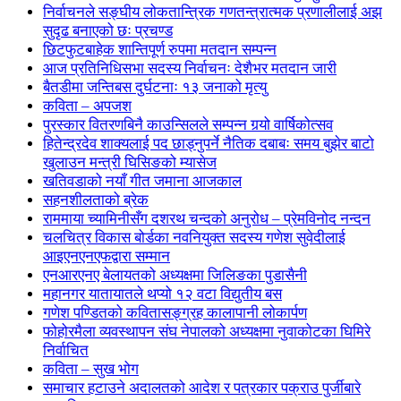
निर्वाचनले सङ्घीय लोकतान्त्रिक गणतन्त्रात्मक प्रणालीलाई अझ
सुदृढ बनाएको छः प्रचण्ड
छिटफुटबाहेक शान्तिपूर्ण रुपमा मतदान सम्पन्न
आज प्रतिनिधिसभा सदस्य निर्वाचनः देशैभर मतदान जारी
बैतडीमा जन्तिबस दुर्घटनाः १३ जनाको मृत्यु
कविता – अपजश
पुरस्कार वितरणबिनै काउन्सिलले सम्पन्न गर्‍यो वार्षिकोत्सव
हितेन्द्रदेव शाक्यलाई पद छाड्नुपर्ने नैतिक दबाबः समय बुझेर बाटो
खुलाउन मन्त्री घिसिङको म्यासेज
खतिवडाको नयाँ गीत जमाना आजकाल
सहनशीलताको ब्रेक
राममाया च्यामिनीसँग दशरथ चन्दको अनुरोध – प्रेमविनोद नन्दन
चलचित्र विकास बोर्डका नवनियुक्त सदस्य गणेश सुवेदीलाई
आइएनएनएफद्वारा सम्मान
एनआरएनए बेलायतको अध्यक्षमा जिलिङका पुडासैनी
महानगर यातायातले थप्यो १२ वटा विद्युतीय बस
गणेश पण्डितको कवितासङ्ग्रह कालापानी लोकार्पण
फोहोरमैला व्यवस्थापन संघ नेपालको अध्यक्षमा नुवाकोटका घिमिरे
निर्वाचित
कविता – सुख भोग
समाचार हटाउने अदालतको आदेश र पत्रकार पक्राउ पुर्जीबारे