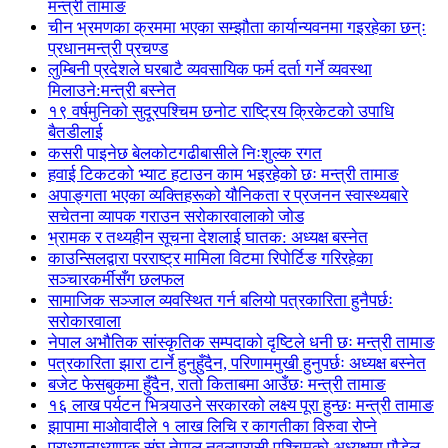
मन्त्री तामाङ
चीन भ्रमणका क्रममा भएका सम्झौता कार्यान्यवनमा गइरहेका छन्ः
प्रधानमन्त्री प्रचण्ड
लुम्बिनी प्रदेशले घरबाटै व्यवसायिक फर्म दर्ता गर्ने व्यवस्था
मिलाउने:मन्त्री बस्नेत
१९ वर्षमुनिको सुदूरपश्चिम छनोट राष्ट्रिय क्रिकेटको उपाधि
बैतडीलाई
कसरी पाइनेछ बेलकोटगढीबासीले निःशुल्क रगत
हवाई टिकटको भ्याट हटाउन काम भइरहेको छः मन्त्री तामाङ
अपाङ्गता भएका व्यक्तिहरूको यौनिकता र प्रजनन स्वास्थ्यबारे
सचेतना व्यापक गराउन सरोकारवालाको जोड
भ्रामक र तथ्यहीन सूचना देशलाई घातक: अध्यक्ष बस्नेत
काउन्सिलद्वारा परराष्ट्र मामिला विटमा रिपोर्टिङ गरिरहेका
सञ्चारकर्मीसँग छलफल
सामाजिक सञ्जाल व्यवस्थित गर्न बलियो पत्रकारिता हुनैपर्छः
सरोकारवाला
नेपाल अभौतिक सांस्कृतिक सम्पदाको दृष्टिले धनी छः मन्त्री तामाङ
पत्रकारिता झारा टार्ने हुनुहुँदैन, परिणाममुखी हुनुपर्छः अध्यक्ष बस्नेत
बजेट फेसबुकमा हुँदैन, रातो किताबमा आउँछः मन्त्री तामाङ
१६ लाख पर्यटन भित्र्याउने सरकारको लक्ष्य पूरा हुन्छः मन्त्री तामाङ
झापामा माओवादीले १ लाख लिचि र कागतीका विरुवा रोप्ने
प्राध्यानाध्यापक संघ नेपाल नवलपरासी पश्चिमको अध्यक्षमा पौडेल