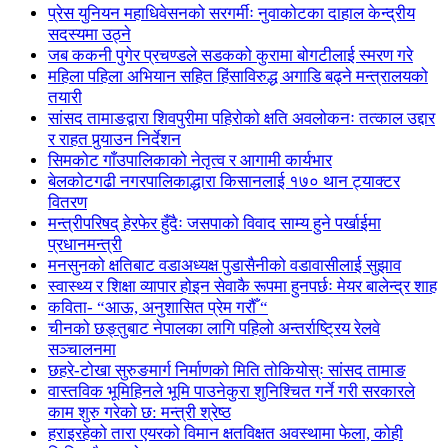
प्रेस युनियन महाधिवेसनको सरगर्मीः नुवाकोटका दाहाल केन्द्रीय
सदस्यमा उठ्ने
जब ककनी पुगेर प्रचण्डले सडकको कुरामा बोगटीलाई स्मरण गरे
महिला पहिला अभियान सहित हिंसाविरुद्ध अगाडि बढ्ने मन्त्रालयको
तयारी
सांसद तामाङद्वारा शिवपुरीमा पहिरोको क्षति अवलोकनः तत्काल उद्दार
र राहत पुर्‍याउन निर्देशन
सिमकोट गाँउपालिकाको नेतृत्व र आगामी कार्यभार
बेलकोटगढी नगरपालिकाद्धारा किसानलाई १७० थान ट्याक्टर
वितरण
मन्त्रीपरिषद् हेरफेर हुँदैः जसपाको विवाद साम्य हुने पर्खाईमा
प्रधानमन्त्री
मनसुनको क्षतिबाट वडाअध्यक्ष पुडासैनीको वडावासीलाई सुझाव
स्वास्थ्य र शिक्षा व्यापार होइन सेवाकै रूपमा हुनपर्छः मेयर बालेन्द्र शाह
कविता- “आऊ, अनुशासित प्रेम गरौँ “
चीनको छङ्तुबाट नेपालका लागि पहिलो अन्तर्राष्ट्रिय रेलवे
सञ्चालनमा
छहरे-टोखा सुरुङमार्ग निर्माणको मिति तोकियोस्ः सांसद तामाङ
वास्तविक भूमिहिनले भूमि पाउनेकुरा शुनिश्चित गर्ने गरी सरकारले
काम शुरु गरेको छ: मन्त्री श्रेष्ठ
हराइरहेको तारा एयरको विमान क्षतविक्षत अवस्थामा फेला, कोही