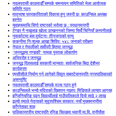
नवलपरासी काठमाडौँ सम्पर्क समन्वयन समितिको भेला आयोजक
समिति गठन
मातृभाषा पत्रकारिताको विकास हुनु जरुरी छः काउन्सिल अध्यक्ष
बस्नेत
युवाहरूमाथि सिंगो राष्ट्रको भरोसा छ : प्रधानमन्त्री
टेण्डर नै नखुलाइ खोला उत्खननको जिम्मा सिधैँ चिनियाँ कम्पनीलाई
नुवाकोटमा बस दुर्घटनाः तीनजनाको मृत्यु
ककनीमा निःशुल्क आखा शिविरः ५४८ जनाको परीक्षण
नेपाल र नेपालीको सर्वोपरी हितमा जनयुद्ध
‘जनयुद्धमा गण्डकी’ नामक पुस्तक लोकार्पण
अभिद्रोह र जनयुद्ध
जनयुद्ध दिवसलाई सरकारी मान्यताः सार्वजनिक बिदा देशैभर
कार्यक्रम
एमसीसीले निर्माण गर्न लागेको विद्युत सबस्टेसनप्रति नगरपालिकाको
असन्तुष्टि
नवलपरासी काठमाडौँ सम्पर्क मञ्च गठन हुने
काउन्सिलले भन्यो मदिराको विज्ञापन नछापः मिडियाले लत्याए आग्रह
इन्जिनियरिङ पढ्न विद्यार्थीलाई गाउँपालिकाले दियो साढे २ लाख
ढल्यो एमाले नेतृत्वको सुदूरपश्चिम सरकारः नयाँ मुख्यमन्त्रीमा
काँग्रेसका शाह
पालिकास्तरीय राष्ट्रपति रनिङ सिल्डमा भवानी मा.वि. रानीपौवा