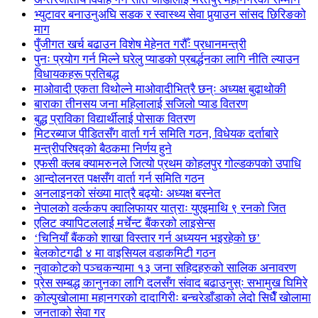
भ्युटावर बनाउनुअघि सडक र स्वास्थ्य सेवा पुर्‍याउन सांसद छिरिङको
माग
पुँजीगत खर्च बढाउन विशेष मेहेनत गरौँः प्रधानमन्त्री
पुनः प्रयोग गर्न मिल्ने घरेलु प्याडको प्रबर्द्धनका लागि नीति ल्याउन
विधायकहरू प्रतिबद्ध
माओवादी एकता विथोल्ने माओवादीभित्रै छन्ः अध्यक्ष बुढाथोकी
बाराका तीनसय जना महिलालाई सजिलो प्याड वितरण
बुद्ध प्राविका विद्यार्थीलाई पोसाक वितरण
मिटरब्याज पीडितसँग वार्ता गर्न समिति गठन, विधेयक दर्ताबारे
मन्त्रीपरिषद्को बैठकमा निर्णय हुने
एफसी क्लब क्यामरुनले जित्यो प्रथम कोहलपुर गोल्डकपको उपाधि
आन्दोलनरत पक्षसँग वार्ता गर्न समिति गठन
अनलाइनको संख्या मात्रै बढ्योः अध्यक्ष बस्नेत
नेपालको वर्ल्ककप क्वालिफायर यात्राः युएइमाथि ९ रनको जित
एलिट क्यापिटललाई मर्चेन्ट बैंकरको लाइसेन्स
‘चिनियाँ बैंकको शाखा विस्तार गर्न अध्ययन भइरहेको छ’
बेलकोटगढी ४ मा वाइसियल वडाकमिटी गठन
नुवाकोटको पञ्चकन्यामा १३ जना सहिदहरुको सालिक अनावरण
प्रेस सम्बद्ध कानुनका लागि दलसँग संवाद बढाउनुस्ः सभामुख घिमिरे
कोल्पुखोलामा महानगरको दादागिरीः बन्चरेडाँडाको लेदो सिधैँ खोलामा
जनताको सेवा गर