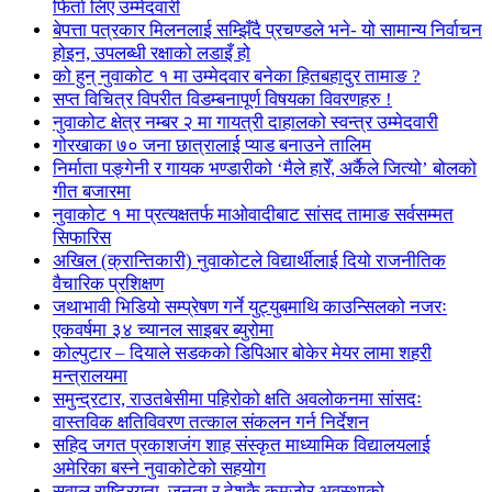
फिर्ता लिए उम्मेदवारी
बेपत्ता पत्रकार मिलनलाई सम्झिँदै प्रचण्डले भने- यो सामान्य निर्वाचन
होइन, उपलब्धी रक्षाको लडाइँ हो
को हुन् नुवाकोट १ मा उम्मेदवार बनेका हितबहादुर तामाङ ?
सप्त विचित्र विपरीत विडम्बनापूर्ण विषयका विवरणहरु !
नुवाकोट क्षेत्र नम्बर २ मा गायत्री दाहालको स्वन्त्र उम्मेदवारी
गोरखाका ७० जना छात्रालाई प्याड बनाउने तालिम
निर्माता पङ्गेनी र गायक भण्डारीको ‘मैले हारेँ, अर्कैले जित्यो’ बोलको
गीत बजारमा
नुवाकोट १ मा प्रत्यक्षतर्फ माओवादीबाट सांसद तामाङ सर्वसम्मत
सिफारिस
अखिल (क्रान्तिकारी) नुवाकोटले विद्यार्थीलाई दियो राजनीतिक
वैचारिक प्रशिक्षण
जथाभावी भिडियो सम्प्रेषण गर्ने युट्युबमाथि काउन्सिलको नजरः
एकवर्षमा ३४ च्यानल साइबर ब्युरोमा
कोल्पुटार – दियाले सडकको डिपिआर बोकेर मेयर लामा शहरी
मन्त्रालयमा
समुन्द्रटार, राउतबेसीमा पहिरोको क्षति अवलोकनमा सांसदः
वास्तविक क्षतिविवरण तत्काल संकलन गर्न निर्देशन
सहिद जगत प्रकाशजंग शाह संस्कृत माध्यामिक विद्यालयलाई
अमेरिका बस्ने नुवाकोटेको सहयोग
सवाल राष्ट्रियता, जनता र देशकै कमजोर अवस्थाको