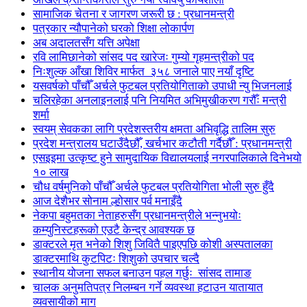
सामाजिक चेतना र जागरण जरूरी छ : प्रधानमन्त्री
पत्रकार न्यौपानेको घरको शिक्षा लोकार्पण
अब अदालतसँग यत्ति अपेक्षा
रवि लामिछानेको सांसद पद खारेजः गुम्यो गृहमन्त्रीको पद
निःशुल्क आँखा शिविर मार्फत ३५८ जनाले पाए नयाँ दृष्टि
यसवर्षको पाँचौँ अर्चले फुटबल प्रतियोगिताको उपाधी न्यु भिजनलाई
चलिरहेका अनलाइनलाई पनि नियमित अभिमुखीकरण गरौँः मन्त्री
शर्मा
स्वयम् सेवकका लागि प्रदेशस्तरीय क्षमता अभिवृद्धि तालिम सुरु
प्रदेश मन्त्रालय घटाउँदैछौँ, खर्चभार कटौती गर्दैछौँ : प्रधानमन्त्री
एसइइमा उत्कृष्ट हुने सामुदायिक विद्यालयलाई नगरपालिकाले दिनेभयो
१० लाख
चौध वर्षमुनिको पाँचौँ अर्चले फुटबल प्रतियोगिता भोली सुरु हुँदै
आज देशैभर सोनाम ल्होसार पर्व मनाइँदै
नेकपा बहुमतका नेताहरुसँग प्रधानमन्त्रीले भन्नुभयोः
कम्युनिस्टहरूको एउटै केन्द्र आवश्यक छ
डाक्टरले मृत भनेको शिशु जिवितै पाइएपछि कोशी अस्पतालका
डाक्टरमाथि कुटपिटः शिशुको उपचार चल्दै
स्थानीय योजना सफल बनाउन पहल गर्छुः सांसद तामाङ
चालक अनुमतिपत्र निलम्बन गर्ने व्यवस्था हटाउन यातायात
व्यवसायीको माग