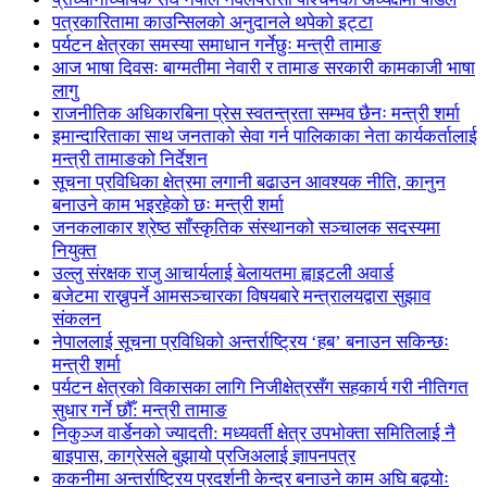
पत्रकारितामा काउन्सिलको अनुदानले थपेको इट्टा
पर्यटन क्षेत्रका समस्या समाधान गर्नेछुः मन्त्री तामाङ
आज भाषा दिवसः बाग्मतीमा नेवारी र तामाङ सरकारी कामकाजी भाषा
लागु
राजनीतिक अधिकारबिना प्रेस स्वतन्त्रता सम्भव छैनः मन्त्री शर्मा
इमान्दारिताका साथ जनताकाे सेवा गर्न पालिकाका नेता कार्यकर्तालाई
मन्त्री तामाङको निर्देशन
सूचना प्रविधिका क्षेत्रमा लगानी बढाउन आवश्यक नीति, कानुन
बनाउने काम भइरहेको छः मन्त्री शर्मा
जनकलाकार श्रेष्ठ साँस्कृतिक संस्थानको सञ्चालक सदस्यमा
नियुक्त
उल्लु संरक्षक राजु आचार्यलाई बेलायतमा ह्वाइटली अवार्ड
बजेटमा राख्नुपर्ने आमसञ्चारका विषयबारे मन्त्रालयद्वारा सुझाव
संकलन
नेपाललाई सूचना प्रविधिको अन्तर्राष्ट्रिय ‘हब’ बनाउन सकिन्छः
मन्त्री शर्मा
पर्यटन क्षेत्रको विकासका लागि निजीक्षेत्रसँग सहकार्य गरी नीतिगत
सुधार गर्ने छौँ: मन्त्री तामाङ
निकुञ्ज वार्डेनको ज्यादती: मध्यवर्ती क्षेत्र उपभोक्ता समितिलाई नै
बाइपास, काग्रेसले बुझायो प्रजिअलाई ज्ञापनपत्र
ककनीमा अन्तर्राष्ट्रिय प्रदर्शनी केन्द्र बनाउने काम अघि बढ्योः