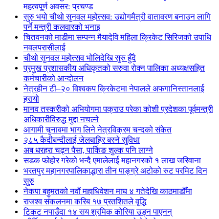
महत्वपूर्ण अवसर: प्रचण्ड
सुरु भयो चौथो सुनवल महोत्सव: उद्योगमैत्री वातावरण बनाउन लागि
पर्ने मन्त्री कलवारको भनाइ
चितवनको माडीमा सम्पन्न मैयादेवि महिला क्रिकेट सिरिजको उपाधि
नवलपरासीलाई
चौथो सुनवल महोत्सव भोलिदेखि सुरु हुँदै
प्रमुख प्रशासकीय अधिकृतको सरुवा रोक्न पालिका अध्यक्षसहित
कर्मचारीको आन्दोलन
नेत्रहीन टी–२० विश्वकप क्रिकेटमा नेपालले अफगानिस्तानलाई
हरायो
मानव तस्करीको अभियोगमा पक्राउ परेका कोशी प्रदेशका पूर्वमन्त्री
अधिकारीविरुद्ध मुद्दा नचल्ने
आगामी चुनावमा भाग लिने नेत्रविक्रम चन्दको संकेत
२८५ कैदीबन्दीलाई जेलबाहिर बस्ने सुविधा
अब धरहरा चढ्न पैसा, पार्किङ शुल्क पनि लाग्ने
सडक फोहोर गरेको भन्दै एमालेलाई महानगरको १ लाख जरिवाना
भरतपुर महानगरपालिकाद्धारा तीन पाङ्ग्रे अटोको रुट परमिट दिन
सुरु
नेकपा बहुमतको नवौं महाधिवेशन माघ ४ गतेदेखि काठमाडौँमा
राजश्व संकलनमा करिब १७ प्रतशितले वृद्धि
टिकट नपाउँदा १४ सय श्रमिक कोरिया उड्न पाएनन्