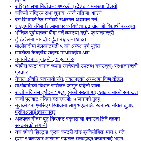
राष्ट्रिय सभा निर्वाचनः गण्डकी प्रदेशबाट मनरुपा विजयी
सकियो राष्ट्रिय सभा चुनावः आजै नतिजा आउने
रेल विभागले रेल मार्गबारे स्थलगत अध्ययन गर्ने
राष्ट्रपति रनिङ शिल्डमा पदक विजेता ८३ खेलाडी विद्यार्थी पुरस्कृत
भौतिक पूर्वाधारको बीमा गर्ने व्यवस्था गर्छौंः प्रधानमन्त्री
टुँडिखेलमा भागदौड हुँदा १६ जना घाइते
माओवादीमा बेलकोटगढी ५ को अध्यक्ष पूर्ण भूर्तेल
एमालेका केन्द्रीय सदस्य माओ‌वादीमा आए
नुवाकोटमा जुधाइयो ३८ हल गोरु
चौबीसै घण्टा समान रूपमा खानेपानी उपलब्ध गराउनुस्ः प्रधानमन्त्री
प्रचण्ड
नेपाल औषधि व्यवसायी संघ, नवलपुरको अध्यक्षमा विष्णु कँडेल
माओवादीको विधान सम्मेलन फागुन पहिलो साता
राप्ती नदि बस दुर्घटनाः मृत्यु हुनेको संख्या १२, आठ जनाको सनाखत
राप्ती पुलबाट नदिमा बस खस्यो: ५ जनाको मृत्यु
नुवाकोटमा एमसिए परियोजना लागु भएका क्षेत्रका स्थानीयले बुझाए
प्रजिअलाई ज्ञापनपत्र
अलपत्र गौतम बुद्ध क्रिकेट रङ्गशाला बनाउन तिनै तहका
सरकारको लगानी
यस वर्षको झिल्टुङ क्रस कन्ट्री दौड प्रतियोगिता माघ ६ गते
हत्या र बलत्कार आरोपमा पक्राउ रामबहादुर बम्जनलाई भेट्न