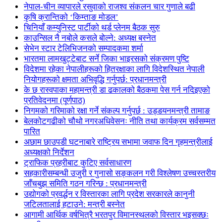
नेपाल-चीन व्यापारले रसुवाको राजश्व संकलन चार गुणाले बढी
कृषि क्रान्तिको ‘किम्ताङ मोडल’
चिनियाँ कम्युनिस्ट पार्टीको थर्ड प्लेनम बैठक सुरु
काउन्सिल नै नबोले कसले बोल्ने: अध्यक्ष बस्नेत
सेभेन स्टार टेलिभिजनको सम्पादकमा शर्मा
भारतमा लामखुट्टेबाट सर्ने जिका भाइरसको संक्रमण पुष्टि
विदेशमा रहेका नेपालीहरूको हितरक्षाका लागि विदेशस्थित नेपाली
नियोगहरूको क्षमता अभिवृद्धि गर्नुपर्छ: प्रधानमन्त्री
के छ रास्वपाका महामन्त्री डा ढकालको बैठकमा पेस गर्न नदिइएको
प्रतिवेदनमा (पूर्णपाठ)
निगमको गरिमाको रक्षा गर्ने संकल्प गर्नुपर्छ : उड्डयनमन्त्री तामाङ
बेलकोटगढीको चौथो नगरअधिवेसनः नीति तथा कार्यक्रम सर्वसम्मत
पारित
अछाम छाउपडी घटनाबारे राष्ट्रिय सभामा जवाफ दिन गृहमन्त्रीलाई
अध्यक्षको निर्देशन
ट्राफिक प्रहरीबाट कुटिए सर्वसाधारण
सहकारीसम्बन्धी उजुरी र गुनासो सङ्कलन गरी विश्लेषण उच्चस्तरीय
जाँचबुझ समिति गठन गरिन्छ : प्रधानमन्त्री
उद्योगको प्रवर्द्धन र विस्तारका लागि प्रदेश सरकारले कानुनी
जटिलतालाई हटाउने: मन्त्री बस्नेत
आगामी आर्थिक वर्षभित्रै भरतपुर विमानस्थलको विस्तार भइसक्छः