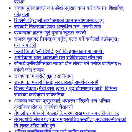
प्रथम
सत्तामा पुगेकाहरुले जनअपेक्षाअनुसार काम गर्न सकेनन्ः शिक्षाविद्
कोइराला
चिलिमे–त्रिशूली आयोजनाको काम सन्तोषजनक: इयु
सरकारी निकायका डाटा असुरक्षित छन्- मन्त्री शर्मा
प्रचण्डको हालत ‘दुई डुंगामा खुट्टा’जस्तो
राजस्व चुहावट नियन्त्रण गर्नुस्, गलत गर्ने कसैलाई नछोड्नुस् :
प्रधानमन्त्री
‘उनी कि उहिल्यै डिपोर्ट हुन्थे कि झ्यालखानामा जान्थे’
अमेरिकामा चालु अवस्थामै छन् रविविरुद्धका तीन मुद्दा
सौन्दर्य प्रतियोगिताका नाममा यौन शोषण गर्ने मनोज पाण्डेलाई ७
वर्षको जेल सजाय
रास्वपाका मन्त्रीले बुझाए राजीनामा
रास्वपाका मन्त्री फिर्ता, सरकारलाई समर्थन कायमै
विप्लव नेकपा (मेची ब्युरो )द्वारा ९ बुदे घोषणापत्र जारी, विभिन्न
संघर्षका कार्यक्रम सार्वजनिक
अस्कल क्याम्पस प्रमुखलाई अपहरण गरिएको भन्दै अखिल
क्रान्तिकारीद्वारा संघर्षको चेतावनी
नेपाली श्रमिकको हितलाई केन्द्रमा राख्न प्रधानमन्त्रीको जोड
नेत्रज्योति संघ र पत्रकार महासंघबिच सम्झौता, सञ्चारकर्मीहरुको
निःशुल्क आँखा जाँच हुने
अखिल क्रान्तिकारीले सुरु गर्यो स्ववियु कार्यशाला