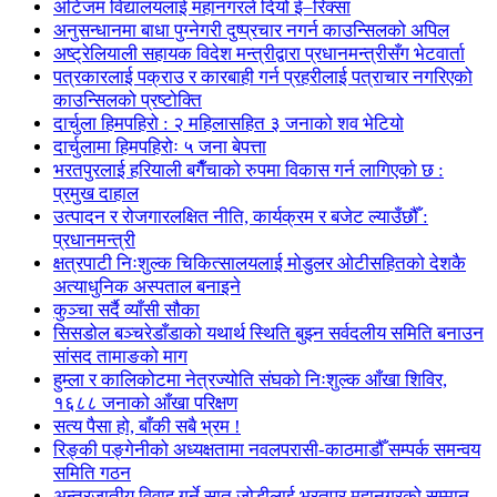
अटिजम विद्यालयलाई महानगरले दियो ई–रिक्सा
अनुसन्धानमा बाधा पुग्नेगरी दुष्प्रचार नगर्न काउन्सिलको अपिल
अष्ट्रेलियाली सहायक विदेश मन्त्रीद्वारा प्रधानमन्त्रीसँग भेटवार्ता
पत्रकारलाई पक्राउ र कारबाही गर्न प्रहरीलाई पत्राचार नगरिएको
काउन्सिलको प्रष्टोक्ति
दार्चुला हिमपहिरो : २ महिलासहित ३ जनाको शव भेटियो
दार्चुलामा हिमपहिरोः ५ जना बेपत्ता
भरतपुरलाई हरियाली बगैँचाको रुपमा विकास गर्न लागिएको छ :
प्रमुख दाहाल
उत्पादन र रोजगारलक्षित नीति, कार्यक्रम र बजेट ल्याउँछौँ :
प्रधानमन्त्री
क्षत्रपाटी निःशुल्क चिकित्सालयलाई मोडुलर ओटीसहितको देशकै
अत्याधुनिक अस्पताल बनाइने
कुञ्चा सर्दै व्याँसी सौका
सिसडोल बञ्चरेडाँडाको यथार्थ स्थिति बुझ्न सर्वदलीय समिति बनाउन
सांसद तामाङको माग
हुम्ला र कालिकोटमा नेत्रज्योति संघको निःशुल्क आँखा शिविर,
१६८८ जनाको आँखा परिक्षण
सत्य पैसा हो, बाँकी सबै भ्रम !
रिङ्की पङ्गेनीको अध्यक्षतामा नवलपरासी-काठमाडौँ सम्पर्क समन्वय
समिति गठन
अन्तरजातीय विवाह गर्ने सात जोडीलाई भरतपुर महानगरको सम्मान