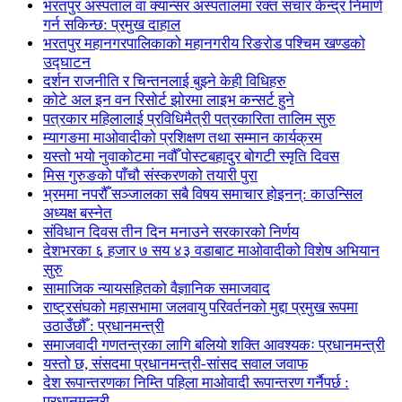
भरतपुर अस्पताल वा क्यान्सर अस्पतालमा रक्त संचार केन्द्र निमार्ण
गर्न सकिन्छ: प्रमुख दाहाल
भरतपुर महानगरपालिकाको महानगरीय रिङरोड पश्चिम खण्डको
उद्घाटन
दर्शन राजनीति र चिन्तनलाई बुझ्ने केही विधिहरु
कोटे अल इन वन रिसोर्ट झोरमा लाइभ कन्सर्ट हुने
पत्रकार महिलालाई प्रविधिमैत्री पत्रकारिता तालिम सुरु
म्यागङमा माओवादीको प्रशिक्षण तथा सम्मान कार्यक्रम
यस्तो भयो नुवाकोटमा नवौँ पोस्टबहादुर बोगटी स्मृति दिवस
मिस गुरुङको पाँचौ संस्करणको तयारी पुरा
भ्रममा नपरौँ सञ्जालका सबै विषय समाचार होइनन्: काउन्सिल
अध्यक्ष बस्नेत
संविधान दिवस तीन दिन मनाउने सरकारको निर्णय
देशभरका ६ हजार ७ सय ४३ वडाबाट माओवादीको विशेष अभियान
सुरु
सामाजिक न्यायसहितको वैज्ञानिक समाजवाद
राष्ट्रसंघको महासभामा जलवायु परिवर्तनको मुद्दा प्रमुख रूपमा
उठाउँछौँ : प्रधानमन्त्री
समाजवादी गणतन्त्रका लागि बलियो शक्ति आवश्यकः प्रधानमन्त्री
यस्तो छ, संसदमा प्रधानमन्त्री-सांसद सवाल जवाफ
देश रूपान्तरणका निम्ति पहिला माओवादी रूपान्तरण गर्नैपर्छ :
प्रधानमन्त्री