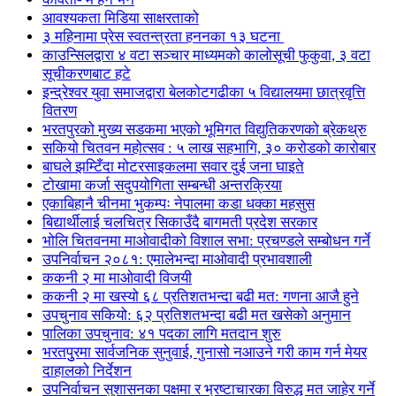
आवश्यकता मिडिया साक्षरताको
३ महिनामा प्रेस स्वतन्त्रता हननका १३ घटना
काउन्सिलद्वारा ४ वटा सञ्चार माध्यमको कालोसूची फुकुवा, ३ वटा
सूचीकरणबाट हटे
इन्द्रेश्वर युवा समाजद्वारा बेलकोटगढीका ५ विद्यालयमा छात्रवृत्ति
वितरण
भरतपुरको मुख्य सडकमा भएको भूमिगत विद्युतिकरणको ब्रेकथ्रु
सकियो चितवन महोत्सव : ५ लाख सहभागि, ३० करोडको कारोबार
बाघले झम्टिँदा मोटरसाइकलमा सवार दुई जना घाइते
टोखामा कर्जा सदुपयोगिता सम्बन्धी अन्तरक्रिया
एकाबिहानै चीनमा भुकम्पः नेपालमा कडा धक्का महसुस
बिद्यार्थीलाई चलचित्र सिकाउँदै बागमती प्रदेश सरकार
भोलि चितवनमा माओवादीको विशाल सभा: प्रचण्डले सम्बोधन गर्ने
उपनिर्वाचन २०८१: एमालेभन्दा माओवादी प्रभावशाली
ककनी २ मा माओवादी विजयी
ककनी २ मा खस्यो ६८ प्रतिशतभन्दा बढी मत: गणना आजै हुने
उपचुनाव सकियो: ६२ प्रतिशतभन्दा बढी मत खसेको अनुमान
पालिका उपचुनाव: ४१ पदका लागि मतदान शुरु
भरतपुुरमा सार्वजनिक सुनुवाई, गुनासो नआउने गरी काम गर्न मेयर
दाहालको निर्देशन
उपनिर्वाचन सुशासनका पक्षमा र भ्रष्टाचारका विरुद्ध मत जाहेर गर्ने