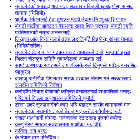
नुवाकोटको अबरुद्ध यातायात, सञ्चार र बिजुली खुलाइयोस्ः सासंद
तामाङ (भिडियो)
धार्मिक पर्यटनलाई टेवा पुर्‍याउन महावै लेकमा निःशुल्क चियापान
बोगटी पार्टीका डाक्टर र वैद्यभन्दा राम्रा थिएः प्रचण्ड, बोगटी स्मृति
प्रतिष्ठानको नेतृत्व अनन्तलाई
लिखुका आलु किसानलाई तत्काल क्षतिपूर्ति दिइयोस्: सांसद तामाङ
(भिडियोसहित)
नुवाकोट क्षेत्र नं. १ः गठबन्धनबाट तामाङको दाबी, महतको इच्छा
जिल्ला खेलकुद समिति नुवाकोटको अध्यक्षमा राई
स्पष्टीकरण एक स्टाटसले जग हल्लिनेहरुले दिनुपर्छः मछिन्द्र नरसिंह
प्याकुरेल
बालाजु-रानीपौवा-पीपलटार सडक तत्काल निर्माण गर्न सरकारलाई
संसदीय समितिको निर्देशन
करोडौँमा टिकट बेचिएको काँग्रेस बेलकोटगढी सभापतिको भनाइः
पुष्टि गर्न जिल्ला अनुशासन समितिको चुनौती
टोखा-छहरे सुरुङमार्गको काम अघि बढाउन सासंद तामाङको माग
नुवाकोटका स्थानीय तहको बेरुजु ५२ करोड रुपैयाँभन्दा बढी
सवाल माओवादी मोमेन्ट: गजेन्द्रको स्टाटसमा पुरुको कमेन्ट
कम्युनिस्ट संगठन सञ्चालनमा माओका १६ विधि
कविताः सबै भ्रष्ट
के नेपाल टाट पल्टिँदैछ ?