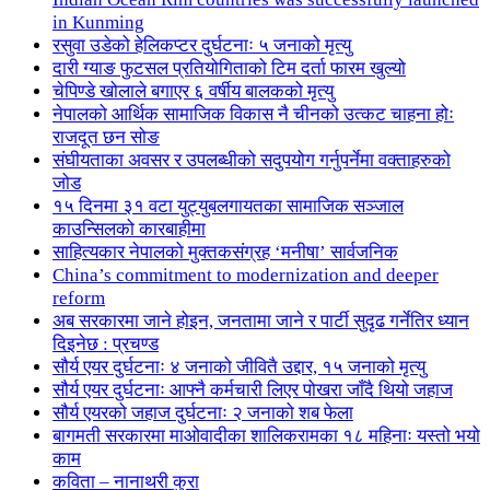
in Kunming
रसुवा उडेको हेलिकप्टर दुर्घटनाः ५ जनाको मृत्यु
दारी ग्याङ फुटसल प्रतियोगिताको टिम दर्ता फारम खुल्यो
चेपिण्डे खोलाले बगाएर ६ वर्षीय बालकको मृत्यु
नेपालको आर्थिक सामाजिक विकास नै चीनको उत्कट चाहना होः
राजदूत छन सोङ
संघीयताका अवसर र उपलब्धीको सदुपयोग गर्नुपर्नेमा वक्ताहरुको
जोड
१५ दिनमा ३१ वटा युट्युबलगायतका सामाजिक सञ्जाल
काउन्सिलको कारबाहीमा
साहित्यकार नेपालको मुक्तकसंग्रह ‘मनीषा’ सार्वजनिक
China’s commitment to modernization and deeper
reform
अब सरकारमा जाने होइन, जनतामा जाने र पार्टी सुदृढ गर्नेतिर ध्यान
दिइनेछ : प्रचण्ड
सौर्य एयर दुर्घटनाः ४ जनाको जीवितै उद्दार, १५ जनाको मृत्यु
सौर्य एयर दुर्घटनाः आफ्नै कर्मचारी लिएर पोखरा जाँदै थियो जहाज
सौर्य एयरको जहाज दुर्घटनाः २ जनाको शब फेला
बागमती सरकारमा माओवादीका शालिकरामका १८ महिनाः यस्तो भयो
काम
कविता – नानाथरी कुरा