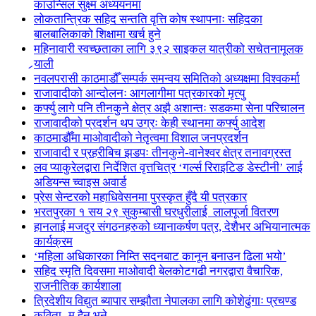
काउन्सिल सुक्ष्म अध्ययनमा
लोकतान्त्रिक सहिद सन्तति वृत्ति कोष स्थापनाः सहिदका
बालबालिकाको शिक्षामा खर्च हुने
महिनावारी स्वच्छताका लागि ३९२ साइकल यात्रीको सचेतनामूलक
र्‍याली
नवलपरासी काठमाडौँ सम्पर्क समन्वय समितिको अध्यक्षमा विश्वकर्मा
राजावादीको आन्दोलनः आगलागीमा पत्रकारको मृत्यु
कर्फ्यु लागे पनि तीनकुने क्षेत्र अझै अशान्तः सडकमा सेना परिचालन
राजावादीको प्रदर्शन थप उग्रः केही स्थानमा कर्फ्यु आदेश
काठमाडौँमा माओवादीको नेतृत्वमा विशाल जनप्रदर्शन
राजावादी र प्रहरीबिच झडपः तीनकुने-वानेश्वर क्षेत्र तनावग्रस्त
लव प्याकुरेलद्वारा निर्देशित वृत्तचित्र ‘गर्ल्स रिराइटिङ डेस्टीनी’ लाई
अडियन्स च्वाइस अवार्ड
प्रेस सेन्टरको महाधिवेसनमा पुरस्कृत हुँदै यी पत्रकार
भरतपुरका १ सय २९ सुकुम्बासी घरधुरीलाई लालपूर्जा वितरण
हानलाई मजदुर संगठनहरुको ध्यानाकर्षण पत्र, देशैभर अभियानात्मक
कार्यक्रम
‘महिला अधिकारका निम्ति सदनबाट कानून बनाउन ढिला भयो’
सहिद स्मृति दिवसमा माओवादी बेलकोटगढी नगरद्वारा वैचारिक,
राजनीतिक कार्यशाला
त्रिदेशीय विद्युत ब्यापार सम्झौता नेपालका लागि कोशेढुंगाः प्रचण्ड
कविता- म हैन भने