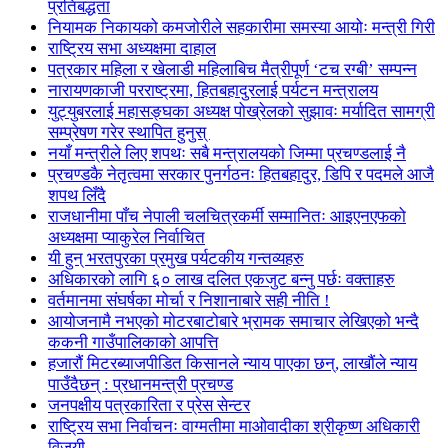
प्रतिबद्धता
नियामक निकायको कमजोरीले सहकारीमा समस्या आयोः मन्त्री गिरी
राष्ट्रिय सभा अध्यक्षमा दाहाल
पत्रकार महिला र खेलाडी महिलाबिच मैत्रीपूर्ण ‘टच रग्बी’ सम्पन्न
नारायणकाजी परराष्ट्रमा, हितबहादुरलाई पर्यटन मन्त्रालय
युट्युबरलाई महासङ्घका अध्यक्ष पोख्रेलको सुझावः मर्यादित सामग्री
सम्प्रेषण गरेर स्थापित हुनुस्
नयाँ मन्त्रीले लिए शपथः सबै मन्त्रालयको जिम्मा प्रचण्डलाई नै
प्रचण्डकै नेतृत्वमा सरकार पुनर्गठनः हितबहादुर, डिपि र पदमले आजै
शपथ लिँदै
राजधानीमा पाँच नेपाली चलचित्रकर्मी सम्मानितः आइएनएफको
अध्यक्षमा प्याकुरेल निर्वाचित
यी हुन् भरतपुरका प्रमुख पर्यटकीय गन्तव्यहरु
अधिकारको लागि ६० लाख दलित एकजुट बन्नु पर्छः वक्ताहरु
वर्तमानमा संघर्षका मोर्चा र निशानाबारे सही नीति !
आयोजनामै नभएको मोटरबाटोबारे भ्रामक समाचार लेखिएको भन्दै
ककनी गाउँपालिकाको आपत्ति
हजारौं मिटरब्याजपीडित किसानले न्याय पाएका छन्, लाखौंले न्याय
पाउँदैछन् : प्रधानमन्त्री प्रचण्ड
जनपक्षीय पत्रकारिता र प्रेस सेन्टर
राष्ट्रिय सभा निर्वाचनः वाग्मतीमा माओवादीका श्रीकृष्ण अधिकारी
विजयी