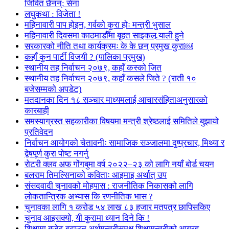
जिवित छैनन्: सेना
लघुकथा : विजेता !
महिनावारी पाप होइन, गर्वको कुरा होः मन्त्री भुसाल
महिनावारी दिवसमा काठमाडौँमा बृहत साइकल र्‍याली हुने
सरकारको नीति तथा कार्यक्रमः के के छन् प्रमुख कुरा￼
कहाँ कुन पार्टी विजयी ? (पालिका प्रमुख)
स्थानीय तह निर्वाचन २०७९, कहाँ कस्को जित
स्थानीय तह निर्वाचन २०७९, कहाँ कसले जिते ? (राती १०
बजेसम्मको अपडेट)
मतदानका दिन १८ सञ्चार माध्यमलाई आचारसंहिताअनुसारको
कारबाही
समस्याग्रस्त सहकारीका विषयमा मन्त्री श्रेष्ठलाई समितिले बुझायो
प्रतिवेदन
निर्वाचन आयोगको चेतावनीः सामाजिक सञ्जालमा दुष्प्रचार, मिथ्या र
द्वेषपूर्ण कुरा पोष्ट नगर्नु
रोटरी क्लव अफ गोंगबुमा वर्ष २०२२–२३ को लागि नयाँ बोर्ड चयन
बलराम तिमल्सिनाको कविताः आइमाइ अर्थात् उप
संसदवादी चुनावको मोहपास : राजनीतिक निकासको लागि
लोकतान्त्रिक अभ्यास कि रणनीतिक भास ?
चुनावका लागि १ करोड ५४ लाख ८३ हजार मतपत्र छापिसकिए
चुनाव आइसक्यो, यी कुरामा ध्यान दिने कि !
शिक्षामा बजेट बढाउन अर्थमन्त्रीसमक्ष शिक्षामन्त्रीको आग्रह