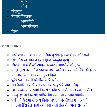
भारत
चीन
खेलकुद
विचार/विश्लेषण
अन्तर्वार्ता
अन्तरक्रिया
शिक्षा
ताजा समाचार
संघीयता र मधेसः राजनीतिक दुराग्रह र कमिसनको छायाँ
छोराले फलामको पाइपले हान्दा बाबुको मृत्यु
चितवनमा हात्तीको आक्रमणबाट आमाछोराको मृत्यु
काङ्ग्रेस नेता मिश्रको आरोप : बालेन सरकारले सिमा क्षेत्रका
जनतालाई अनावश्यक दु:ख दियो
पूर्वप्रधानमन्त्री ओलीलाई पितृशोक
नवनिर्वाचित राष्ट्रिय सभा सदस्यहरुले शपथ लिए
चार स्थानमा रास्वपा विजयीः काँग्रेस र नेकपाले खाता खोले
रञ्जु दर्शना विजयीः अधिकांश स्थानमा रास्वपा अगाडि
प्रतिनिधिसभा सदस्य निर्वाचनः ६० प्रतिशत मत खस्यो,
काठमाडौँसहित केही स्थानमा रातीदेखि नै गणना सुरु हुने