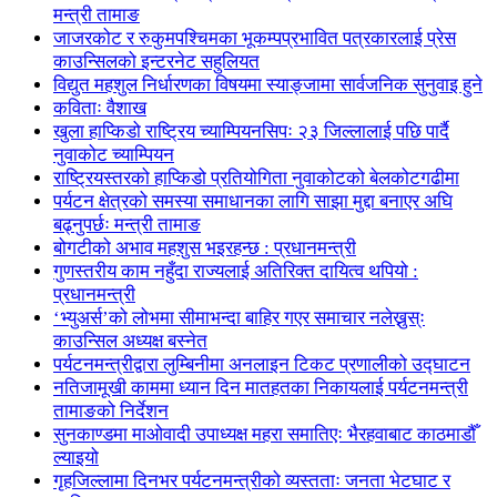
मन्त्री तामाङ
जाजरकोट र रुकुमपश्चिमका भूकम्पप्रभावित पत्रकारलाई प्रेस
काउन्सिलको इन्टरनेट सहुलियत
विद्युत महशुल निर्धारणका विषयमा स्याङ्जामा सार्वजनिक सुनुवाइ हुने
कविताः वैशाख
खुला हाप्किडो राष्ट्रिय च्याम्पियनसिपः २३ जिल्लालाई पछि पार्दै
नुवाकोट च्याम्पियन
राष्ट्रियस्तरको हाप्किडो प्रतियोगिता नुवाकोटको बेलकोटगढीमा
पर्यटन क्षेत्रको समस्या समाधानका लागि साझा मुद्दा बनाएर अघि
बढ्नुपर्छः मन्त्री तामाङ
बोगटीको अभाव महशुस भइरहन्छ : प्रधानमन्त्री
गुणस्तरीय काम नहुँदा राज्यलाई अतिरिक्त दायित्व थपियो :
प्रधानमन्त्री
‘भ्युअर्स’को लोभमा सीमाभन्दा बाहिर गएर समाचार नलेख्नुस्ः
काउन्सिल अध्यक्ष बस्नेत
पर्यटनमन्त्रीद्वारा लुम्बिनीमा अनलाइन टिकट प्रणालीको उद्घाटन
नतिजामूखी काममा ध्यान दिन मातहतका निकायलाई पर्यटनमन्त्री
तामाङको निर्देशन
सुनकाण्डमा मा‌ओवादी उपाध्यक्ष महरा समातिएः भैरहवाबाट काठमाडौँ
ल्याइयो
गृहजिल्लामा दिनभर पर्यटनमन्त्रीको व्यस्तताः जनता भेटघाट र