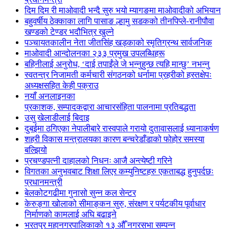
दिम दिम री माओवादी भन्दै सुरु भयो म्यागङमा माओवादीको अभियान
बहुवर्षीय ठेक्काका लागि पासाङ ल्हामु सडकको तीनपिप्ले-रानीपौवा
खण्डको टेण्डर भदौभित्र खुल्ने
पञ्चायतकालीन नेता जीतसिंह खड्काको स्मृतिग्रन्थ सार्वजनिक
माओवादी आन्दोलनका २३३ प्रमुख उपलब्धिहरू
बहिनीलाई अनुरोध, ‘दाई तपाईंले जे भन्नुहुन्छ त्यहि मान्छु’ नभन्नु
स्वतन्त्र निजामती कर्मचारी संगठनको धर्नामा प्रहरीको हस्तक्षेपः
अध्यक्षसहित केही पक्राउ
नयाँ अनलाइनका
प्रकाशक, सम्पादकद्वारा आचारसंहिता पालनामा प्रतिबद्धता
उसु खेलाडीलाई बिदाइ
दुबईमा ठगिएका नेपालीबारे रास्वपाले गरायो दुतावासलाई ध्यानाकर्षण
शहरी विकास मन्त्रालयका कारण बन्चरेडाँडाको फोहोर समस्या
बल्झियो
प्रचण्डपत्नी दाहालको निधनः आजै अन्त्येष्टी गरिने
विगतका अनुभवबाट शिक्षा लिएर कम्युनिष्टहरु एकताबद्ध हुनुपर्दछः
प्रधानमन्त्री
बेलकोटगढीमा गुनासो सुन्न कल सेन्टर
केरुङ्गा खोलाको सीमाङ्कन सुरु, संरक्षण र पर्यटकीय पूर्वाधार
निर्माणको कामलाई अघि बढाइने
भरतपुर महानगरपालिकाको १३ औँ नगरसभा सम्पन्न