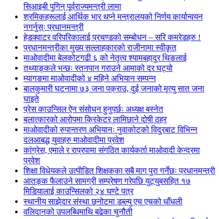
सिआइबी पुगिन् पूर्वराज्यमन्त्री लामा
श्रमिकहरूलाई आर्थिक भार थप्ने मन्त्रालयको निर्णय कार्यान्वयन
नगर्नुस्ः प्रधानमन्त्री
हेडक्वाटर वरिपरिकालाई प्रचण्डको सम्बोधन – सरि कमरेडहरु !
प्रधानमन्त्रीका मुख्य सल्लाहकारको राजीनामा स्वीकृत
माओवादीमा बेलकोटगढी ६ को नेतृत्व श्यामबहादुर थिङलाई
तथ्याङ्कले भन्छः स्तनपान गराउने आमाको दर घट्यो
म्यागङमा माओवादीको ४ महिने अभियान सम्पन्न
बालकुमारी घटनामा ७३ जना पक्राउ, दुई जनाको मृत्यु सात जना
घाइते
प्रेस काउन्सिल ऐन संसोधन हुनुपर्छः अध्यक्ष बस्नेत
बलात्कारको आरोपमा क्रिकेटर लामिछाने दोषी ठहर
माओवादीको रुपान्तरण अभियानः नुवाकोटको विदुरबाट विभिन्न
दलआबद्ध युवाहरु माओवादीमा प्रवेश
कांग्रेस, एमाले र राप्रपामा संगठित कार्यकर्ता माओवादी केन्द्रमा
प्रवेश
शिक्षा विधेयकले उत्पीडित शिक्षकका सबै माग पुरा गर्नेछः प्रधानमन्त्री
आतङ्क फैलाउने सामग्री सम्प्रेषण गरेपछि युट्युबसहित १७
मिडियालाई काउन्सिलको २४ घण्टे पत्र
स्थानीय साझेदार संस्था छनोटमा डब्ल्यु एच एचको धाँधली
वलिदानको उपलब्धिमाथि बढेका चुनौती