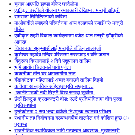
चुनाव आएपछि झण्डा बोकेर घरदैलोमा
एकीकृत वस्तीको योजना प्रभावकारी देखिएन : मन्त्री झाँक्री
रामराजा तिमिल्सिनाको कविता
माओवादीले ल्याएको परिवर्तनमा अन्य दलहरूले रजाईँ गरेः मन्त्री
पौडेल
एकीकृत शहरी विकास कार्यक्रममा बजेट थप्न मन्त्री झाँक्रीको
आग्रह
चितवनका सुकुम्बासीलाई मन्त्रीले बाँडिन् लालपुर्जा
कुशेश्वर महादेव मन्दिर परिसरमा सरसफाइ र बत्ति जडान
विदुरका किसानलाई २ दिने पशुपालन तालिम
भूमि आयोग चितवनले पायो पूर्णता
ककनीका तीन घर आगलागीमा नष्ट
गैँडाकोटका महिलालाई अचार बनाउने तालिम दिइयो
कविताः सांस्कृतिक सहिदहरुप्रति सम्झना….
‘कालीगण्डकी नदी छिट्टै विश्व सम्पदा सूचीमा’
छैठौँ झिल्टुङ क्रसकन्ट्री दौड: एउटै प्रतियोगितामा तीन पुस्ता
प्रतिस्पर्धामा
हुप्सेकोटमा २ सय भन्दा बढीको निःशुल्क स्वास्थ्य परीक्षण
स्थानीय तह निर्वाचनमा गठबन्धनबीच तालमेल गर्न कोशिस हुन्छ ः
प्रचण्ड
राजनीतिक स्थायित्वका लागि गठबन्धन आवश्यक: मुख्यमन्त्री