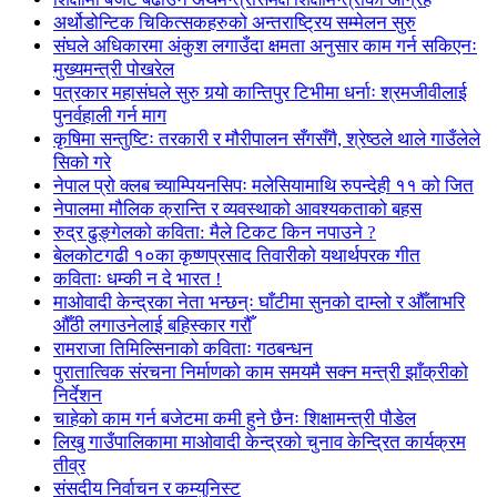
अर्थोडोन्टिक चिकित्सकहरुको अन्तराष्ट्रिय सम्मेलन सुरु
संघले अधिकारमा अंकुश लगाउँदा क्षमता अनुसार काम गर्न सकिएनः
मुख्यमन्त्री पोखरेल
पत्रकार महासंघले सुरु गर्‍यो कान्तिपुर टिभीमा धर्नाः श्रमजीवीलाई
पुनर्वहाली गर्न माग
कृषिमा सन्तुष्टिः तरकारी र मौरीपालन सँगसँगै, श्रेष्ठले थाले गाउँलेले
सिको गरे
नेपाल प्रो क्लब च्याम्पियनसिपः मलेसियामाथि रुपन्देही ११ को जित
नेपालमा मौलिक क्रान्ति र व्यवस्थाको आवश्यकताको बहस
रुद्र ढुङ्गेलको कविता: मैले टिकट किन नपाउने ?
बेलकोटगढी १०का कृष्णप्रसाद तिवारीको यथार्थपरक गीत
कविताः धम्की न दे भारत !
माओवादी केन्द्रका नेता भन्छन्ः घाँटीमा सुनको दाम्लो र औँलाभरि
औँठी लगाउनेलाई बहिस्कार गरौँ
रामराजा तिमिल्सिनाको कविताः गठबन्धन
पुरातात्विक संरचना निर्माणको काम समयमै सक्न मन्त्री झाँक्रीको
निर्देशन
चाहेको काम गर्न बजेटमा कमी हुने छैनः शिक्षामन्त्री पौडेल
लिखु गाउँपालिकामा माओवादी केन्द्रको चुनाव केन्द्रित कार्यक्रम
तीव्र
संसदीय निर्वाचन र कम्युनिस्ट