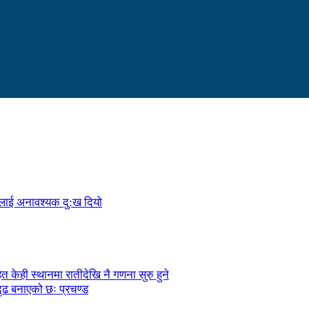
ालाई अनावश्यक दु:ख दियो
केही स्थानमा रातीदेखि नै गणना सुरु हुने
ृढ बनाएको छः प्रचण्ड