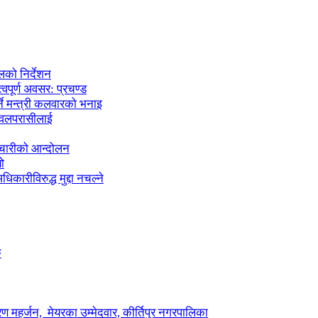
लको निर्देशन
्वपूर्ण अवसर: प्रचण्ड
्ने मन्त्री कलवारको भनाइ
 नवलपरासीलाई
मचारीको आन्दोलन
ो
कारीविरुद्ध मुद्दा नचल्ने
ु
ण महर्जन, मेयरका उम्मेदवार, कीर्तिपुर नगरपालिका