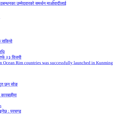
ले गठबन्धनका उम्मेदवारको समर्थन माओवादीलाई
क सकियो
िधि
तर्फ २३ विजयी
ndian Ocean Rim countries was successfully launched in Kunming
दूत छन सोङ
 कारबाहीमा
m
इनेछ : प्रचण्ड