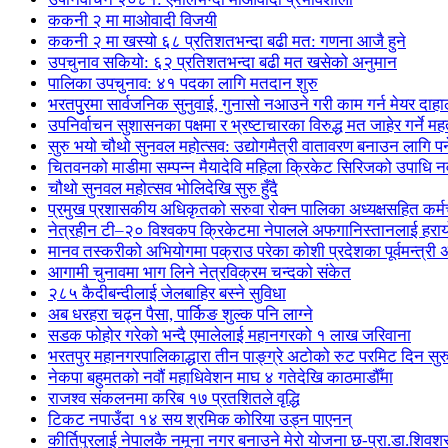
ककनी २ मा माओवादी विजयी
ककनी २ मा खस्यो ६८ प्रतिशतभन्दा बढी मत: गणना आजै हुने
उपचुनाव सकियो: ६२ प्रतिशतभन्दा बढी मत खसेको अनुमान
पालिका उपचुनाव: ४१ पदका लागि मतदान शुरु
भरतपुुरमा सार्वजनिक सुनुवाई, गुनासो नआउने गरी काम गर्न मेयर दाहा
उपनिर्वाचन सुशासनका पक्षमा र भ्रष्टाचारका विरुद्ध मत जाहेर गर्ने महत
सुरु भयो चौथो सुनवल महोत्सव: उद्योगमैत्री वातावरण बनाउन लागि पर
चितवनको माडीमा सम्पन्न मैयादेवि महिला क्रिकेट सिरिजको उपाधि
चौथो सुनवल महोत्सव भोलिदेखि सुरु हुँदै
प्रमुख प्रशासकीय अधिकृतको सरुवा रोक्न पालिका अध्यक्षसहित कर्
नेत्रहीन टी–२० विश्वकप क्रिकेटमा नेपालले अफगानिस्तानलाई हराय
मानव तस्करीको अभियोगमा पक्राउ परेका कोशी प्रदेशका पूर्वमन्त्री अधि
आगामी चुनावमा भाग लिने नेत्रविक्रम चन्दको संकेत
२८५ कैदीबन्दीलाई जेलबाहिर बस्ने सुविधा
अब धरहरा चढ्न पैसा, पार्किङ शुल्क पनि लाग्ने
सडक फोहोर गरेको भन्दै एमालेलाई महानगरको १ लाख जरिवाना
भरतपुर महानगरपालिकाद्धारा तीन पाङ्ग्रे अटोको रुट परमिट दिन सुर
नेकपा बहुमतको नवौं महाधिवेशन माघ ४ गतेदेखि काठमाडौँमा
राजश्व संकलनमा करिब १७ प्रतशितले वृद्धि
टिकट नपाउँदा १४ सय श्रमिक कोरिया उड्न पाएनन्
कीर्तिपुरलाई नेपालकै नमूना नगर बनाउने मेरो योजना छ-प्रा.डा.शिवशर