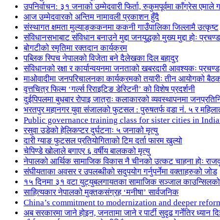
उपनिर्वाचन: ३१ जनाको उम्मेदवारी फिर्ता, रुकुमपूर्वमा काँग्रेस एमा
आज उम्मेदवारको अन्तिम नामावली प्रकाशन हुँदै
संस्थागत क्षमता मुल्याङ्ककनमा ककनी गाउँपालिका जिल्लामै उत्कृष्ट
संविधानसभाबाट संविधान बनाउने मुद्दा जनयुद्धको मुख्य मुद्दा होः प्रचण्ड
बोगटीको स्मृतिमा रक्तदान कार्यक्रम
पब्लिक स्पिच नेपालको विजेता बने दैलेखका दिल बहादुर
संविधानको रक्षा र कार्यान्वयनमा जनताको खबरदारी आवश्यकः प्रचण्ड
माओवादीमा जनपरिचालनका कार्यक्रमको तयारीः तीन आयोगको बैठ
वृत्तचित्र फिल्म ‘गर्ल्स रिराइटिङ डेस्टिनी’ को विशेष प्रदर्शनी
दुईपिपलमा बुधबार रोपाइ जात्राः कलाकारको व्यवस्थापनमा जनप्रतिन
भरतपुर महानगर युवा संजालको फुटसल : पुरुषतर्फ वडा नं. ५ र महिला
Public governance training class for sister cities in I
रसुवा उडेको हेलिकप्टर दुर्घटनाः ५ जनाको मृत्यु
दारी ग्याङ फुटसल प्रतियोगिताको टिम दर्ता फारम खुल्यो
चेपिण्डे खोलाले बगाएर ६ वर्षीय बालकको मृत्यु
नेपालको आर्थिक सामाजिक विकास नै चीनको उत्कट चाहना होः राज
संघीयताका अवसर र उपलब्धीको सदुपयोग गर्नुपर्नेमा वक्ताहरुको जोड
१५ दिनमा ३१ वटा युट्युबलगायतका सामाजिक सञ्जाल काउन्सिलको
साहित्यकार नेपालको मुक्तकसंग्रह ‘मनीषा’ सार्वजनिक
China’s commitment to modernization and deeper refor
अब सरकारमा जाने होइन, जनतामा जाने र पार्टी सुदृढ गर्नेतिर ध्यान दि