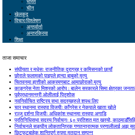
भारत
चीन
खेलकुद
विचार/विश्लेषण
अन्तर्वार्ता
अन्तरक्रिया
शिक्षा
ताजा समाचार
संघीयता र मधेसः राजनीतिक दुराग्रह र कमिसनको छायाँ
छोराले फलामको पाइपले हान्दा बाबुको मृत्यु
चितवनमा हात्तीको आक्रमणबाट आमाछोराको मृत्यु
काङ्ग्रेस नेता मिश्रको आरोप : बालेन सरकारले सिमा क्षेत्रका जनत
पूर्वप्रधानमन्त्री ओलीलाई पितृशोक
नवनिर्वाचित राष्ट्रिय सभा सदस्यहरुले शपथ लिए
चार स्थानमा रास्वपा विजयीः काँग्रेस र नेकपाले खाता खोले
रञ्जु दर्शना विजयीः अधिकांश स्थानमा रास्वपा अगाडि
प्रतिनिधिसभा सदस्य निर्वाचनः ६० प्रतिशत मत खस्यो, काठमाडौँसहित 
निर्वाचनले सङ्घीय लोकतान्त्रिक गणतन्त्रात्मक प्रणालीलाई अझ सुद
छिटफुटबाहेक शान्तिपूर्ण रुपमा मतदान सम्पन्न