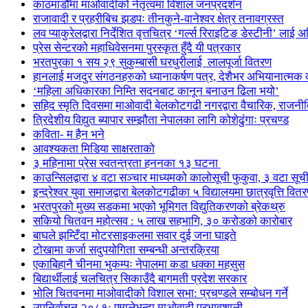
काठमाडौँमा माओवादीको नेतृत्वमा विशाल जनप्रदर्शन
राजावादी र प्रहरीबिच झडपः तीनकुने-वानेश्वर क्षेत्र तनावग्रस्त
लव प्याकुरेलद्वारा निर्देशित वृत्तचित्र ‘गर्ल्स रिराइटिङ डेस्टीनी’ लाई 
प्रेस सेन्टरको महाधिवेसनमा पुरस्कृत हुँदै यी पत्रकार
भरतपुरका १ सय २९ सुकुम्बासी घरधुरीलाई लालपूर्जा वितरण
हानलाई मजदुर संगठनहरुको ध्यानाकर्षण पत्र, देशैभर अभियानात्मक क
‘महिला अधिकारका निम्ति सदनबाट कानून बनाउन ढिला भयो’
सहिद स्मृति दिवसमा माओवादी बेलकोटगढी नगरद्वारा वैचारिक, राजनी
त्रिदेशीय विद्युत ब्यापार सम्झौता नेपालका लागि कोशेढुंगाः प्रचण्ड
कविता- म हैन भने
आवश्यकता मिडिया साक्षरताको
३ महिनामा प्रेस स्वतन्त्रता हननका १३ घटना
काउन्सिलद्वारा ४ वटा सञ्चार माध्यमको कालोसूची फुकुवा, ३ वटा सू
इन्द्रेश्वर युवा समाजद्वारा बेलकोटगढीका ५ विद्यालयमा छात्रवृत्ति वित
भरतपुरको मुख्य सडकमा भएको भूमिगत विद्युतिकरणको ब्रेकथ्रु
सकियो चितवन महोत्सव : ५ लाख सहभागि, ३० करोडको कारोबार
बाघले झम्टिँदा मोटरसाइकलमा सवार दुई जना घाइते
टोखामा कर्जा सदुपयोगिता सम्बन्धी अन्तरक्रिया
एकाबिहानै चीनमा भुकम्पः नेपालमा कडा धक्का महसुस
बिद्यार्थीलाई चलचित्र सिकाउँदै बागमती प्रदेश सरकार
भोलि चितवनमा माओवादीको विशाल सभा: प्रचण्डले सम्बोधन गर्ने
उपनिर्वाचन २०८१: एमालेभन्दा माओवादी प्रभावशाली