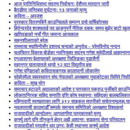
आज प्रतिनिधिसभा सदस्य निर्वाचनः देशैभर मतदान जारी
बैतडीमा जन्तिबस दुर्घटनाः १३ जनाको मृत्यु
कविता – अपजश
पुरस्कार वितरणबिनै काउन्सिलले सम्पन्न गर्‍यो वार्षिकोत्सव
हितेन्द्रदेव शाक्यलाई पद छाड्नुपर्ने नैतिक दबाबः समय बुझेर बाटो खु
खतिवडाको नयाँ गीत जमाना आजकाल
सहनशीलताको ब्रेक
राममाया च्यामिनीसँग दशरथ चन्दको अनुरोध – प्रेमविनोद नन्दन
चलचित्र विकास बोर्डका नवनियुक्त सदस्य गणेश सुवेदीलाई आइएनएनएफ
एनआरएनए बेलायतको अध्यक्षमा जिलिङका पुडासैनी
महानगर यातायातले थप्यो १२ वटा विद्युतीय बस
गणेश पण्डितको कवितासङ्ग्रह कालापानी लोकार्पण
फोहोरमैला व्यवस्थापन संघ नेपालको अध्यक्षमा नुवाकोटका घिमिरे निर्व
कविता – सुख भोग
समाचार हटाउने अदालतको आदेश र पत्रकार पक्राउ पुर्जीबारे काउन्सि
लोकतान्त्रिक सहिद सन्तति वृत्ति कोष स्थापनाः सहिदका बालबालिकाको 
महिनावारी स्वच्छताका लागि ३९२ साइकल यात्रीको सचेतनामूलक र्‍य
नवलपरासी काठमाडौँ सम्पर्क समन्वय समितिको अध्यक्षमा विश्वकर्मा
राजावादीको आन्दोलनः आगलागीमा पत्रकारको मृत्यु
कर्फ्यु लागे पनि तीनकुने क्षेत्र अझै अशान्तः सडकमा सेना परिचालन
राजावादीको प्रदर्शन थप उग्रः केही स्थानमा कर्फ्यु आदेश