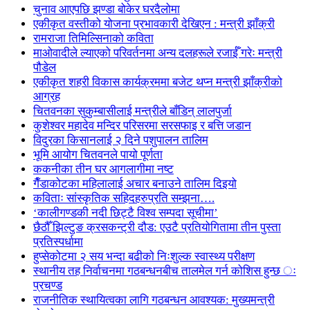
चुनाव आएपछि झण्डा बोकेर घरदैलोमा
एकीकृत वस्तीको योजना प्रभावकारी देखिएन : मन्त्री झाँक्री
रामराजा तिमिल्सिनाको कविता
माओवादीले ल्याएको परिवर्तनमा अन्य दलहरूले रजाईँ गरेः मन्त्री
पौडेल
एकीकृत शहरी विकास कार्यक्रममा बजेट थप्न मन्त्री झाँक्रीको
आग्रह
चितवनका सुकुम्बासीलाई मन्त्रीले बाँडिन् लालपुर्जा
कुशेश्वर महादेव मन्दिर परिसरमा सरसफाइ र बत्ति जडान
विदुरका किसानलाई २ दिने पशुपालन तालिम
भूमि आयोग चितवनले पायो पूर्णता
ककनीका तीन घर आगलागीमा नष्ट
गैँडाकोटका महिलालाई अचार बनाउने तालिम दिइयो
कविताः सांस्कृतिक सहिदहरुप्रति सम्झना….
‘कालीगण्डकी नदी छिट्टै विश्व सम्पदा सूचीमा’
छैठौँ झिल्टुङ क्रसकन्ट्री दौड: एउटै प्रतियोगितामा तीन पुस्ता
प्रतिस्पर्धामा
हुप्सेकोटमा २ सय भन्दा बढीको निःशुल्क स्वास्थ्य परीक्षण
स्थानीय तह निर्वाचनमा गठबन्धनबीच तालमेल गर्न कोशिस हुन्छ ः
प्रचण्ड
राजनीतिक स्थायित्वका लागि गठबन्धन आवश्यक: मुख्यमन्त्री