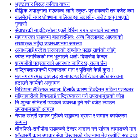
भ्रष्टाचार बिरुद्ध कविता वाचन
बौद्धिक अपाङ्गता भएकाका लागि स्कुलः प्रभावकारी तर बजेट कम
बालमैत्री नगर घोषणामा पालिकाहरु उदासीन, बजेट अपुग भएको
गुनासो
सेवाघरकी नाइटिङ्गेलः एक्लै हेर्छिन् ११५ जनाको स्वास्थ्य
महानगरका सडकमा बालश्रमिक: अन्य जिल्लाबाट आएकाको
तथ्याङ्क नहुँदा व्यवस्थापनमा समस्या
अनाथलाई प्रदेश सरकारको सहयोगः पढाइ खर्चको जोहो
ज्येष्ठ नागरिकको मन भुलाउने थलोः दिवासेवा केन्द्र
श्रमजीवी पत्रकारको अवस्थाः जागिर छ, तलब छैन
राष्ट्रियतासम्बन्धी प्रचण्डका माग र पूर्तिबारे केही कुरा !
महानगर प्रमुख दाहालद्धारा मापदण्ड विपरितका अवैध संरचना
हटाउने कार्यको अनुगमन
मिडियामा लैङ्गिक सवालः हिंसाकै कारण टिक्दैनन् महिला पत्रकार
महिनावारीको विषयलाई राष्ट्रियकरण गर्न उपसभामुखको जोड
निःशुल्क सेनिटरी प्याडको व्यवस्था हुने गरी बजेट ल्याउन
उपसभामुखको आग्रह
नेपाल खत्री समाज गुठीको सद्भावना भ्रमण र सम्मान कार्यक्रम
सम्पन्न
तीनपिप्ले-रानीपौवा सडकको टेन्डर आह्वान गर्न सांसद तामाङको माग
आँखासंगै कान उपचार सेवा विस्तारको योजनामा नेत्रज्योति संघ दाङ