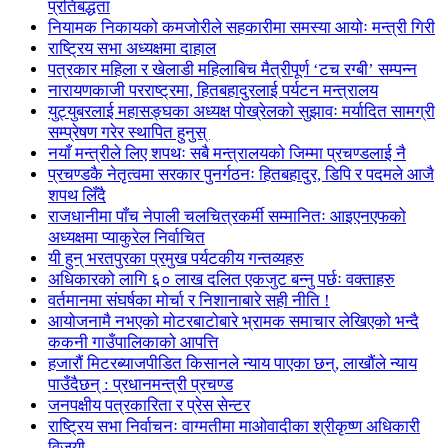
प्रतिबद्धता
नियामक निकायको कमजोरीले सहकारीमा समस्या आयोः मन्त्री गिरी
राष्ट्रिय सभा अध्यक्षमा दाहाल
पत्रकार महिला र खेलाडी महिलाबिच मैत्रीपूर्ण ‘टच रग्बी’ सम्पन्न
नारायणकाजी परराष्ट्रमा, हितबहादुरलाई पर्यटन मन्त्रालय
युट्युबरलाई महासङ्घका अध्यक्ष पोख्रेलको सुझावः मर्यादित सामग्री
सम्प्रेषण गरेर स्थापित हुनुस्
नयाँ मन्त्रीले लिए शपथः सबै मन्त्रालयको जिम्मा प्रचण्डलाई नै
प्रचण्डकै नेतृत्वमा सरकार पुनर्गठनः हितबहादुर, डिपि र पदमले आजै
शपथ लिँदै
राजधानीमा पाँच नेपाली चलचित्रकर्मी सम्मानितः आइएनएफको
अध्यक्षमा प्याकुरेल निर्वाचित
यी हुन् भरतपुरका प्रमुख पर्यटकीय गन्तव्यहरु
अधिकारको लागि ६० लाख दलित एकजुट बन्नु पर्छः वक्ताहरु
वर्तमानमा संघर्षका मोर्चा र निशानाबारे सही नीति !
आयोजनामै नभएको मोटरबाटोबारे भ्रामक समाचार लेखिएको भन्दै
ककनी गाउँपालिकाको आपत्ति
हजारौं मिटरब्याजपीडित किसानले न्याय पाएका छन्, लाखौंले न्याय
पाउँदैछन् : प्रधानमन्त्री प्रचण्ड
जनपक्षीय पत्रकारिता र प्रेस सेन्टर
राष्ट्रिय सभा निर्वाचनः वाग्मतीमा माओवादीका श्रीकृष्ण अधिकारी
विजयी