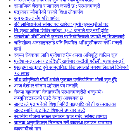
सामाजिक चेतना र जागरण जरूरी छ : प्रधानमन्त्री
पत्रकार न्यौपानेको घरको शिक्षा लोकार्पण
अब अदालतसँग यत्ति अपेक्षा
रवि लामिछानेको सांसद पद खारेजः गुम्यो गृहमन्त्रीको पद
निःशुल्क आँखा शिविर मार्फत ३५८ जनाले पाए नयाँ दृष्टि
यसवर्षको पाँचौँ अर्चले फुटबल प्रतियोगिताको उपाधी न्यु भिजनलाई
चलिरहेका अनलाइनलाई पनि नियमित अभिमुखीकरण गरौँः मन्त्री
शर्मा
स्वयम् सेवकका लागि प्रदेशस्तरीय क्षमता अभिवृद्धि तालिम सुरु
प्रदेश मन्त्रालय घटाउँदैछौँ, खर्चभार कटौती गर्दैछौँ : प्रधानमन्त्री
एसइइमा उत्कृष्ट हुने सामुदायिक विद्यालयलाई नगरपालिकाले दिनेभयो
१० लाख
चौध वर्षमुनिको पाँचौँ अर्चले फुटबल प्रतियोगिता भोली सुरु हुँदै
आज देशैभर सोनाम ल्होसार पर्व मनाइँदै
नेकपा बहुमतका नेताहरुसँग प्रधानमन्त्रीले भन्नुभयोः
कम्युनिस्टहरूको एउटै केन्द्र आवश्यक छ
डाक्टरले मृत भनेको शिशु जिवितै पाइएपछि कोशी अस्पतालका
डाक्टरमाथि कुटपिटः शिशुको उपचार चल्दै
स्थानीय योजना सफल बनाउन पहल गर्छुः सांसद तामाङ
चालक अनुमतिपत्र निलम्बन गर्ने व्यवस्था हटाउन यातायात
व्यवसायीको माग