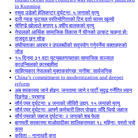
in Kunming
रसुवा उडेको हेलिकप्टर दुर्घटनाः ५ जनाको मृत्यु
दारी ग्याङ फुटसल प्रतियोगिताको टिम दर्ता फारम खुल्यो
चेपिण्डे खोलाले बगाएर ६ वर्षीय बालकको मृत्यु
नेपालको आर्थिक सामाजिक विकास नै चीनको उत्कट चाहना होः
राजदूत छन सोङ
संघीयताका अवसर र उपलब्धीको सदुपयोग गर्नुपर्नेमा वक्ताहरुको
जोड
१५ दिनमा ३१ वटा युट्युबलगायतका सामाजिक सञ्जाल
काउन्सिलको कारबाहीमा
साहित्यकार नेपालको मुक्तकसंग्रह ‘मनीषा’ सार्वजनिक
China’s commitment to modernization and deeper
reform
अब सरकारमा जाने होइन, जनतामा जाने र पार्टी सुदृढ गर्नेतिर ध्यान
दिइनेछ : प्रचण्ड
सौर्य एयर दुर्घटनाः ४ जनाको जीवितै उद्दार, १५ जनाको मृत्यु
सौर्य एयर दुर्घटनाः आफ्नै कर्मचारी लिएर पोखरा जाँदै थियो जहाज
सौर्य एयरको जहाज दुर्घटनाः २ जनाको शब फेला
बागमती सरकारमा माओवादीका शालिकरामका १८ महिनाः यस्तो भयो
काम
कविता – नानाथरी कुरा