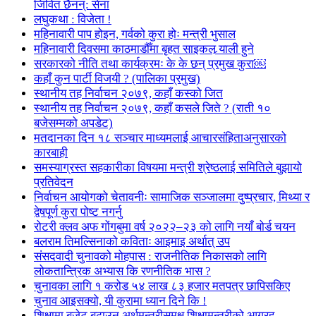
जिवित छैनन्: सेना
लघुकथा : विजेता !
महिनावारी पाप होइन, गर्वको कुरा होः मन्त्री भुसाल
महिनावारी दिवसमा काठमाडौँमा बृहत साइकल र्‍याली हुने
सरकारको नीति तथा कार्यक्रमः के के छन् प्रमुख कुरा￼
कहाँ कुन पार्टी विजयी ? (पालिका प्रमुख)
स्थानीय तह निर्वाचन २०७९, कहाँ कस्को जित
स्थानीय तह निर्वाचन २०७९, कहाँ कसले जिते ? (राती १०
बजेसम्मको अपडेट)
मतदानका दिन १८ सञ्चार माध्यमलाई आचारसंहिताअनुसारको
कारबाही
समस्याग्रस्त सहकारीका विषयमा मन्त्री श्रेष्ठलाई समितिले बुझायो
प्रतिवेदन
निर्वाचन आयोगको चेतावनीः सामाजिक सञ्जालमा दुष्प्रचार, मिथ्या र
द्वेषपूर्ण कुरा पोष्ट नगर्नु
रोटरी क्लव अफ गोंगबुमा वर्ष २०२२–२३ को लागि नयाँ बोर्ड चयन
बलराम तिमल्सिनाको कविताः आइमाइ अर्थात् उप
संसदवादी चुनावको मोहपास : राजनीतिक निकासको लागि
लोकतान्त्रिक अभ्यास कि रणनीतिक भास ?
चुनावका लागि १ करोड ५४ लाख ८३ हजार मतपत्र छापिसकिए
चुनाव आइसक्यो, यी कुरामा ध्यान दिने कि !
शिक्षामा बजेट बढाउन अर्थमन्त्रीसमक्ष शिक्षामन्त्रीको आग्रह