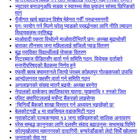
भ्युटावर बनाउनुअघि सडक र स्वास्थ्य सेवा पुर्‍याउन सांसद छिरिङको
माग
पुँजीगत खर्च बढाउन विशेष मेहेनत गरौँः प्रधानमन्त्री
पुनः प्रयोग गर्न मिल्ने घरेलु प्याडको प्रबर्द्धनका लागि नीति ल्याउन
विधायकहरू प्रतिबद्ध
माओवादी एकता विथोल्ने माओवादीभित्रै छन्ः अध्यक्ष बुढाथोकी
बाराका तीनसय जना महिलालाई सजिलो प्याड वितरण
बुद्ध प्राविका विद्यार्थीलाई पोसाक वितरण
मिटरब्याज पीडितसँग वार्ता गर्न समिति गठन, विधेयक दर्ताबारे
मन्त्रीपरिषद्को बैठकमा निर्णय हुने
एफसी क्लब क्यामरुनले जित्यो प्रथम कोहलपुर गोल्डकपको उपाधि
आन्दोलनरत पक्षसँग वार्ता गर्न समिति गठन
अनलाइनको संख्या मात्रै बढ्योः अध्यक्ष बस्नेत
नेपालको वर्ल्ककप क्वालिफायर यात्राः युएइमाथि ९ रनको जित
एलिट क्यापिटललाई मर्चेन्ट बैंकरको लाइसेन्स
‘चिनियाँ बैंकको शाखा विस्तार गर्न अध्ययन भइरहेको छ’
बेलकोटगढी ४ मा वाइसियल वडाकमिटी गठन
नुवाकोटको पञ्चकन्यामा १३ जना सहिदहरुको सालिक अनावरण
प्रेस सम्बद्ध कानुनका लागि दलसँग संवाद बढाउनुस्ः सभामुख घिमिरे
कोल्पुखोलामा महानगरको दादागिरीः बन्चरेडाँडाको लेदो सिधैँ खोलामा
जनताको सेवा गर