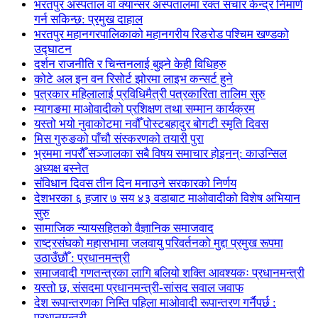
भरतपुर अस्पताल वा क्यान्सर अस्पतालमा रक्त संचार केन्द्र निमार्ण
गर्न सकिन्छ: प्रमुख दाहाल
भरतपुर महानगरपालिकाको महानगरीय रिङरोड पश्चिम खण्डको
उद्घाटन
दर्शन राजनीति र चिन्तनलाई बुझ्ने केही विधिहरु
कोटे अल इन वन रिसोर्ट झोरमा लाइभ कन्सर्ट हुने
पत्रकार महिलालाई प्रविधिमैत्री पत्रकारिता तालिम सुरु
म्यागङमा माओवादीको प्रशिक्षण तथा सम्मान कार्यक्रम
यस्तो भयो नुवाकोटमा नवौँ पोस्टबहादुर बोगटी स्मृति दिवस
मिस गुरुङको पाँचौ संस्करणको तयारी पुरा
भ्रममा नपरौँ सञ्जालका सबै विषय समाचार होइनन्: काउन्सिल
अध्यक्ष बस्नेत
संविधान दिवस तीन दिन मनाउने सरकारको निर्णय
देशभरका ६ हजार ७ सय ४३ वडाबाट माओवादीको विशेष अभियान
सुरु
सामाजिक न्यायसहितको वैज्ञानिक समाजवाद
राष्ट्रसंघको महासभामा जलवायु परिवर्तनको मुद्दा प्रमुख रूपमा
उठाउँछौँ : प्रधानमन्त्री
समाजवादी गणतन्त्रका लागि बलियो शक्ति आवश्यकः प्रधानमन्त्री
यस्तो छ, संसदमा प्रधानमन्त्री-सांसद सवाल जवाफ
देश रूपान्तरणका निम्ति पहिला माओवादी रूपान्तरण गर्नैपर्छ :
प्रधानमन्त्री