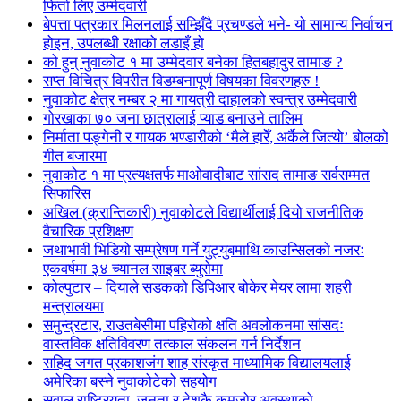
फिर्ता लिए उम्मेदवारी
बेपत्ता पत्रकार मिलनलाई सम्झिँदै प्रचण्डले भने- यो सामान्य निर्वाचन
होइन, उपलब्धी रक्षाको लडाइँ हो
को हुन् नुवाकोट १ मा उम्मेदवार बनेका हितबहादुर तामाङ ?
सप्त विचित्र विपरीत विडम्बनापूर्ण विषयका विवरणहरु !
नुवाकोट क्षेत्र नम्बर २ मा गायत्री दाहालको स्वन्त्र उम्मेदवारी
गोरखाका ७० जना छात्रालाई प्याड बनाउने तालिम
निर्माता पङ्गेनी र गायक भण्डारीको ‘मैले हारेँ, अर्कैले जित्यो’ बोलको
गीत बजारमा
नुवाकोट १ मा प्रत्यक्षतर्फ माओवादीबाट सांसद तामाङ सर्वसम्मत
सिफारिस
अखिल (क्रान्तिकारी) नुवाकोटले विद्यार्थीलाई दियो राजनीतिक
वैचारिक प्रशिक्षण
जथाभावी भिडियो सम्प्रेषण गर्ने युट्युबमाथि काउन्सिलको नजरः
एकवर्षमा ३४ च्यानल साइबर ब्युरोमा
कोल्पुटार – दियाले सडकको डिपिआर बोकेर मेयर लामा शहरी
मन्त्रालयमा
समुन्द्रटार, राउतबेसीमा पहिरोको क्षति अवलोकनमा सांसदः
वास्तविक क्षतिविवरण तत्काल संकलन गर्न निर्देशन
सहिद जगत प्रकाशजंग शाह संस्कृत माध्यामिक विद्यालयलाई
अमेरिका बस्ने नुवाकोटेको सहयोग
सवाल राष्ट्रियता, जनता र देशकै कमजोर अवस्थाको