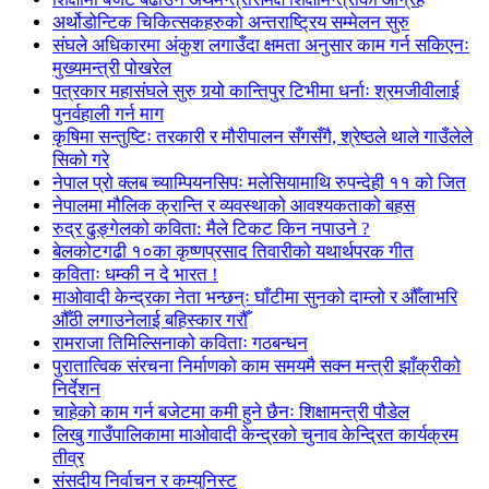
अर्थोडोन्टिक चिकित्सकहरुको अन्तराष्ट्रिय सम्मेलन सुरु
संघले अधिकारमा अंकुश लगाउँदा क्षमता अनुसार काम गर्न सकिएनः
मुख्यमन्त्री पोखरेल
पत्रकार महासंघले सुरु गर्‍यो कान्तिपुर टिभीमा धर्नाः श्रमजीवीलाई
पुनर्वहाली गर्न माग
कृषिमा सन्तुष्टिः तरकारी र मौरीपालन सँगसँगै, श्रेष्ठले थाले गाउँलेले
सिको गरे
नेपाल प्रो क्लब च्याम्पियनसिपः मलेसियामाथि रुपन्देही ११ को जित
नेपालमा मौलिक क्रान्ति र व्यवस्थाको आवश्यकताको बहस
रुद्र ढुङ्गेलको कविता: मैले टिकट किन नपाउने ?
बेलकोटगढी १०का कृष्णप्रसाद तिवारीको यथार्थपरक गीत
कविताः धम्की न दे भारत !
माओवादी केन्द्रका नेता भन्छन्ः घाँटीमा सुनको दाम्लो र औँलाभरि
औँठी लगाउनेलाई बहिस्कार गरौँ
रामराजा तिमिल्सिनाको कविताः गठबन्धन
पुरातात्विक संरचना निर्माणको काम समयमै सक्न मन्त्री झाँक्रीको
निर्देशन
चाहेको काम गर्न बजेटमा कमी हुने छैनः शिक्षामन्त्री पौडेल
लिखु गाउँपालिकामा माओवादी केन्द्रको चुनाव केन्द्रित कार्यक्रम
तीव्र
संसदीय निर्वाचन र कम्युनिस्ट