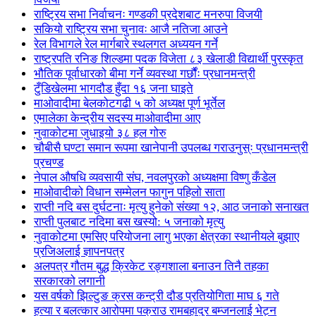
राष्ट्रिय सभा निर्वाचनः गण्डकी प्रदेशबाट मनरुपा विजयी
सकियो राष्ट्रिय सभा चुनावः आजै नतिजा आउने
रेल विभागले रेल मार्गबारे स्थलगत अध्ययन गर्ने
राष्ट्रपति रनिङ शिल्डमा पदक विजेता ८३ खेलाडी विद्यार्थी पुरस्कृत
भौतिक पूर्वाधारको बीमा गर्ने व्यवस्था गर्छौंः प्रधानमन्त्री
टुँडिखेलमा भागदौड हुँदा १६ जना घाइते
माओवादीमा बेलकोटगढी ५ को अध्यक्ष पूर्ण भूर्तेल
एमालेका केन्द्रीय सदस्य माओ‌वादीमा आए
नुवाकोटमा जुधाइयो ३८ हल गोरु
चौबीसै घण्टा समान रूपमा खानेपानी उपलब्ध गराउनुस्ः प्रधानमन्त्री
प्रचण्ड
नेपाल औषधि व्यवसायी संघ, नवलपुरको अध्यक्षमा विष्णु कँडेल
माओवादीको विधान सम्मेलन फागुन पहिलो साता
राप्ती नदि बस दुर्घटनाः मृत्यु हुनेको संख्या १२, आठ जनाको सनाखत
राप्ती पुलबाट नदिमा बस खस्यो: ५ जनाको मृत्यु
नुवाकोटमा एमसिए परियोजना लागु भएका क्षेत्रका स्थानीयले बुझाए
प्रजिअलाई ज्ञापनपत्र
अलपत्र गौतम बुद्ध क्रिकेट रङ्गशाला बनाउन तिनै तहका
सरकारको लगानी
यस वर्षको झिल्टुङ क्रस कन्ट्री दौड प्रतियोगिता माघ ६ गते
हत्या र बलत्कार आरोपमा पक्राउ रामबहादुर बम्जनलाई भेट्न