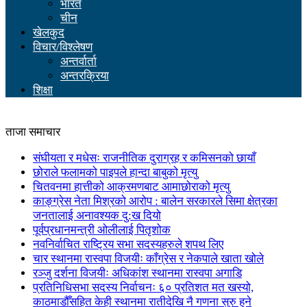
भारत
चीन
खेलकुद
विचार/विश्लेषण
अन्तर्वार्ता
अन्तरक्रिया
शिक्षा
ताजा समाचार
संघीयता र मधेसः राजनीतिक दुराग्रह र कमिसनको छायाँ
छोराले फलामको पाइपले हान्दा बाबुको मृत्यु
चितवनमा हात्तीको आक्रमणबाट आमाछोराको मृत्यु
काङ्ग्रेस नेता मिश्रको आरोप : बालेन सरकारले सिमा क्षेत्रका
जनतालाई अनावश्यक दु:ख दियो
पूर्वप्रधानमन्त्री ओलीलाई पितृशोक
नवनिर्वाचित राष्ट्रिय सभा सदस्यहरुले शपथ लिए
चार स्थानमा रास्वपा विजयीः काँग्रेस र नेकपाले खाता खोले
रञ्जु दर्शना विजयीः अधिकांश स्थानमा रास्वपा अगाडि
प्रतिनिधिसभा सदस्य निर्वाचनः ६० प्रतिशत मत खस्यो,
काठमाडौँसहित केही स्थानमा रातीदेखि नै गणना सुरु हुने