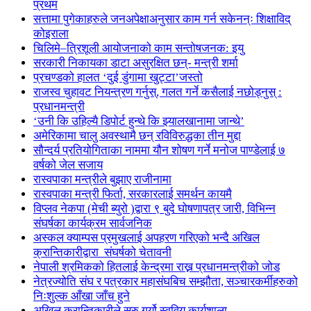
प्रथम
सत्तामा पुगेकाहरुले जनअपेक्षाअनुसार काम गर्न सकेनन्ः शिक्षाविद्
कोइराला
चिलिमे–त्रिशूली आयोजनाको काम सन्तोषजनक: इयु
सरकारी निकायका डाटा असुरक्षित छन्- मन्त्री शर्मा
प्रचण्डको हालत ‘दुई डुंगामा खुट्टा’जस्तो
राजस्व चुहावट नियन्त्रण गर्नुस्, गलत गर्ने कसैलाई नछोड्नुस् :
प्रधानमन्त्री
‘उनी कि उहिल्यै डिपोर्ट हुन्थे कि झ्यालखानामा जान्थे’
अमेरिकामा चालु अवस्थामै छन् रविविरुद्धका तीन मुद्दा
सौन्दर्य प्रतियोगिताका नाममा यौन शोषण गर्ने मनोज पाण्डेलाई ७
वर्षको जेल सजाय
रास्वपाका मन्त्रीले बुझाए राजीनामा
रास्वपाका मन्त्री फिर्ता, सरकारलाई समर्थन कायमै
विप्लव नेकपा (मेची ब्युरो )द्वारा ९ बुदे घोषणापत्र जारी, विभिन्न
संघर्षका कार्यक्रम सार्वजनिक
अस्कल क्याम्पस प्रमुखलाई अपहरण गरिएको भन्दै अखिल
क्रान्तिकारीद्वारा संघर्षको चेतावनी
नेपाली श्रमिकको हितलाई केन्द्रमा राख्न प्रधानमन्त्रीको जोड
नेत्रज्योति संघ र पत्रकार महासंघबिच सम्झौता, सञ्चारकर्मीहरुको
निःशुल्क आँखा जाँच हुने
अखिल क्रान्तिकारीले सुरु गर्यो स्ववियु कार्यशाला