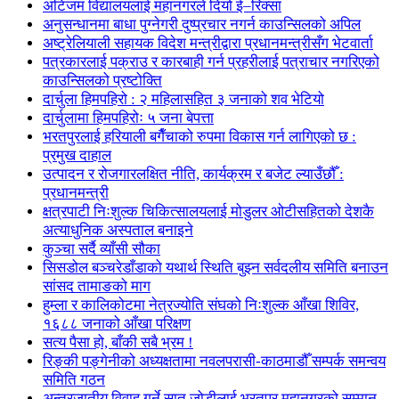
अटिजम विद्यालयलाई महानगरले दियो ई–रिक्सा
अनुसन्धानमा बाधा पुग्नेगरी दुष्प्रचार नगर्न काउन्सिलको अपिल
अष्ट्रेलियाली सहायक विदेश मन्त्रीद्वारा प्रधानमन्त्रीसँग भेटवार्ता
पत्रकारलाई पक्राउ र कारबाही गर्न प्रहरीलाई पत्राचार नगरिएको
काउन्सिलको प्रष्टोक्ति
दार्चुला हिमपहिरो : २ महिलासहित ३ जनाको शव भेटियो
दार्चुलामा हिमपहिरोः ५ जना बेपत्ता
भरतपुरलाई हरियाली बगैँचाको रुपमा विकास गर्न लागिएको छ :
प्रमुख दाहाल
उत्पादन र रोजगारलक्षित नीति, कार्यक्रम र बजेट ल्याउँछौँ :
प्रधानमन्त्री
क्षत्रपाटी निःशुल्क चिकित्सालयलाई मोडुलर ओटीसहितको देशकै
अत्याधुनिक अस्पताल बनाइने
कुञ्चा सर्दै व्याँसी सौका
सिसडोल बञ्चरेडाँडाको यथार्थ स्थिति बुझ्न सर्वदलीय समिति बनाउन
सांसद तामाङको माग
हुम्ला र कालिकोटमा नेत्रज्योति संघको निःशुल्क आँखा शिविर,
१६८८ जनाको आँखा परिक्षण
सत्य पैसा हो, बाँकी सबै भ्रम !
रिङ्की पङ्गेनीको अध्यक्षतामा नवलपरासी-काठमाडौँ सम्पर्क समन्वय
समिति गठन
अन्तरजातीय विवाह गर्ने सात जोडीलाई भरतपुर महानगरको सम्मान