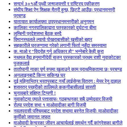
सन्दर्भ ३०१औं पृथ्वी जन्मजयन्ती र राष्ट्रिय एकीकरण
संघीय शिक्षा ऐन शिक्षक मैत्री हुन्छ, छिट्टै आउँछः प्रधानमन्त्री
प्रचण्ड
यातायात कार्यालयमा उपप्रधानमन्त्रीको अनुगमन
कालिका नगरपालिकाद्वारा पत्रकारको दुर्घटना बीमा
लुम्बिनी प्रदेशसभा बैठक बस्दै
विमानस्थलले ल्यायो पोखराबासीको खुसीको बहार
सहकारीले घरजग्गामा गरेको लगानी फिर्ता नहुँदा समस्यामा
क. माओ र “विद्रोह गर्नु अधिकार हो” भन्नेबारे केही कुरा
नथमल वैद्य हनुमानीदेवी सृजन पुरस्कारको प्रथम राशी नुवाकोटका
पुजकलाई
तातोपानी नाका पूर्ण रुपमा खुलाउने काम प्राथमिकतामा छः प्रचण्ड
अनलाइनबाटै किन्न सकिन्छ घर
दुई महिनाभित्र भरतपुरबाट नयाँ लाईसेन्स वितरण : मेयर रेनु दाहाल
शसस्त्र प्रहरीको तालिमले ककनीबासीलाई सास्ती
चुनावबारे संक्षिप्त टिप्पणी !
नुवाकोटमा एमाले पत्तासाफः गठबन्धनका सबै उम्मेदवार विजयी
रोल्पा प्रदेश सभा १ माओवादीका बागी विजयी
नवलपरासी पश्चिमबाट प्रदेश सभामा बस्नेत विजयीः माओवादीका
कुर्मीको जमानत जफत
माओवादी केन्द्रका जीवन आचार्यलाई समर्थन गर्दै कांग्रेसका बागीले