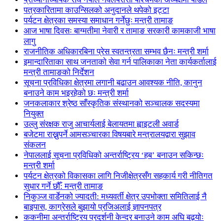
पत्रकारितामा काउन्सिलको अनुदानले थपेको इट्टा
पर्यटन क्षेत्रका समस्या समाधान गर्नेछुः मन्त्री तामाङ
आज भाषा दिवसः बाग्मतीमा नेवारी र तामाङ सरकारी कामकाजी भाषा
लागु
राजनीतिक अधिकारबिना प्रेस स्वतन्त्रता सम्भव छैनः मन्त्री शर्मा
इमान्दारिताका साथ जनताकाे सेवा गर्न पालिकाका नेता कार्यकर्तालाई
मन्त्री तामाङको निर्देशन
सूचना प्रविधिका क्षेत्रमा लगानी बढाउन आवश्यक नीति, कानुन
बनाउने काम भइरहेको छः मन्त्री शर्मा
जनकलाकार श्रेष्ठ साँस्कृतिक संस्थानको सञ्चालक सदस्यमा
नियुक्त
उल्लु संरक्षक राजु आचार्यलाई बेलायतमा ह्वाइटली अवार्ड
बजेटमा राख्नुपर्ने आमसञ्चारका विषयबारे मन्त्रालयद्वारा सुझाव
संकलन
नेपाललाई सूचना प्रविधिको अन्तर्राष्ट्रिय ‘हब’ बनाउन सकिन्छः
मन्त्री शर्मा
पर्यटन क्षेत्रको विकासका लागि निजीक्षेत्रसँग सहकार्य गरी नीतिगत
सुधार गर्ने छौँ: मन्त्री तामाङ
निकुञ्ज वार्डेनको ज्यादती: मध्यवर्ती क्षेत्र उपभोक्ता समितिलाई नै
बाइपास, काग्रेसले बुझायो प्रजिअलाई ज्ञापनपत्र
ककनीमा अन्तर्राष्ट्रिय प्रदर्शनी केन्द्र बनाउने काम अघि बढ्योः