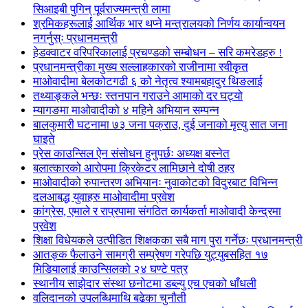
सिआइबी पुगिन् पूर्वराज्यमन्त्री लामा
श्रमिकहरूलाई आर्थिक भार थप्ने मन्त्रालयको निर्णय कार्यान्वयन
नगर्नुस्ः प्रधानमन्त्री
हेडक्वाटर वरिपरिकालाई प्रचण्डको सम्बोधन – सरि कमरेडहरु !
प्रधानमन्त्रीका मुख्य सल्लाहकारको राजीनामा स्वीकृत
माओवादीमा बेलकोटगढी ६ को नेतृत्व श्यामबहादुर थिङलाई
तथ्याङ्कले भन्छः स्तनपान गराउने आमाको दर घट्यो
म्यागङमा माओवादीको ४ महिने अभियान सम्पन्न
बालकुमारी घटनामा ७३ जना पक्राउ, दुई जनाको मृत्यु सात जना
घाइते
प्रेस काउन्सिल ऐन संसोधन हुनुपर्छः अध्यक्ष बस्नेत
बलात्कारको आरोपमा क्रिकेटर लामिछाने दोषी ठहर
माओवादीको रुपान्तरण अभियानः नुवाकोटको विदुरबाट विभिन्न
दलआबद्ध युवाहरु माओवादीमा प्रवेश
कांग्रेस, एमाले र राप्रपामा संगठित कार्यकर्ता माओवादी केन्द्रमा
प्रवेश
शिक्षा विधेयकले उत्पीडित शिक्षकका सबै माग पुरा गर्नेछः प्रधानमन्त्री
आतङ्क फैलाउने सामग्री सम्प्रेषण गरेपछि युट्युबसहित १७
मिडियालाई काउन्सिलको २४ घण्टे पत्र
स्थानीय साझेदार संस्था छनोटमा डब्ल्यु एच एचको धाँधली
वलिदानको उपलब्धिमाथि बढेका चुनौती