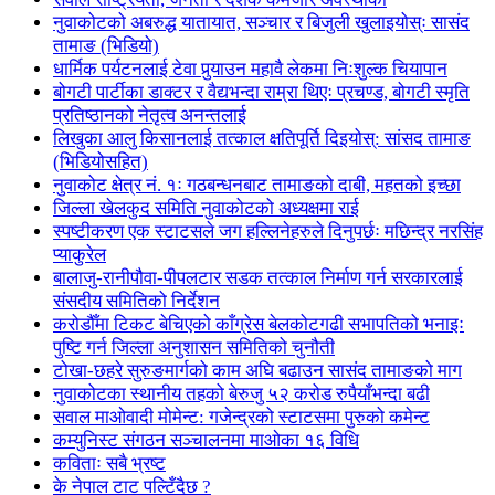
नुवाकोटको अबरुद्ध यातायात, सञ्चार र बिजुली खुलाइयोस्ः सासंद
तामाङ (भिडियो)
धार्मिक पर्यटनलाई टेवा पुर्‍याउन महावै लेकमा निःशुल्क चियापान
बोगटी पार्टीका डाक्टर र वैद्यभन्दा राम्रा थिएः प्रचण्ड, बोगटी स्मृति
प्रतिष्ठानको नेतृत्व अनन्तलाई
लिखुका आलु किसानलाई तत्काल क्षतिपूर्ति दिइयोस्: सांसद तामाङ
(भिडियोसहित)
नुवाकोट क्षेत्र नं. १ः गठबन्धनबाट तामाङको दाबी, महतको इच्छा
जिल्ला खेलकुद समिति नुवाकोटको अध्यक्षमा राई
स्पष्टीकरण एक स्टाटसले जग हल्लिनेहरुले दिनुपर्छः मछिन्द्र नरसिंह
प्याकुरेल
बालाजु-रानीपौवा-पीपलटार सडक तत्काल निर्माण गर्न सरकारलाई
संसदीय समितिको निर्देशन
करोडौँमा टिकट बेचिएको काँग्रेस बेलकोटगढी सभापतिको भनाइः
पुष्टि गर्न जिल्ला अनुशासन समितिको चुनौती
टोखा-छहरे सुरुङमार्गको काम अघि बढाउन सासंद तामाङको माग
नुवाकोटका स्थानीय तहको बेरुजु ५२ करोड रुपैयाँभन्दा बढी
सवाल माओवादी मोमेन्ट: गजेन्द्रको स्टाटसमा पुरुको कमेन्ट
कम्युनिस्ट संगठन सञ्चालनमा माओका १६ विधि
कविताः सबै भ्रष्ट
के नेपाल टाट पल्टिँदैछ ?