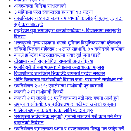
आवश्यकता मिडिया साक्षरताको
३ महिनामा प्रेस स्वतन्त्रता हननका १३ घटना
काउन्सिलद्वारा ४ वटा सञ्चार माध्यमको कालोसूची फुकुवा, ३ वटा
सूचीकरणबाट हटे
इन्द्रेश्वर युवा समाजद्वारा बेलकोटगढीका ५ विद्यालयमा छात्रवृत्ति
वितरण
भरतपुरको मुख्य सडकमा भएको भूमिगत विद्युतिकरणको ब्रेकथ्रु
सकियो चितवन महोत्सव : ५ लाख सहभागि, ३० करोडको कारोबार
बाघले झम्टिँदा मोटरसाइकलमा सवार दुई जना घाइते
टोखामा कर्जा सदुपयोगिता सम्बन्धी अन्तरक्रिया
एकाबिहानै चीनमा भुकम्पः नेपालमा कडा धक्का महसुस
बिद्यार्थीलाई चलचित्र सिकाउँदै बागमती प्रदेश सरकार
भोलि चितवनमा माओवादीको विशाल सभा: प्रचण्डले सम्बोधन गर्ने
उपनिर्वाचन २०८१: एमालेभन्दा माओवादी प्रभावशाली
ककनी २ मा माओवादी विजयी
ककनी २ मा खस्यो ६८ प्रतिशतभन्दा बढी मत: गणना आजै हुने
उपचुनाव सकियो: ६२ प्रतिशतभन्दा बढी मत खसेको अनुमान
पालिका उपचुनाव: ४१ पदका लागि मतदान शुरु
भरतपुुरमा सार्वजनिक सुनुवाई, गुनासो नआउने गरी काम गर्न मेयर
दाहालको निर्देशन
उपनिर्वाचन सुशासनका पक्षमा र भ्रष्टाचारका विरुद्ध मत जाहेर गर्ने