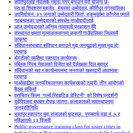
कीर्तिपुरलाई नेपालकै नमूना नगर बनाउने मेरो योजना छ-
प्रा.डा.शिवशरण महर्जन, मेयरका उम्मेदवार, कीर्तिपुर नगरपालिका
उपनिर्वाचन: ३१ जनाको उम्मेदवारी फिर्ता, रुकुमपूर्वमा काँग्रेस एमाले
गठबन्धनका उम्मेदवारको समर्थन माओवादीलाई
आज उम्मेदवारको अन्तिम नामावली प्रकाशन हुँदै
संस्थागत क्षमता मुल्याङ्ककनमा ककनी गाउँपालिका जिल्लामै
उत्कृष्ट
संविधानसभाबाट संविधान बनाउने मुद्दा जनयुद्धको मुख्य मुद्दा होः
प्रचण्ड
बोगटीको स्मृतिमा रक्तदान कार्यक्रम
पब्लिक स्पिच नेपालको विजेता बने दैलेखका दिल बहादुर
संविधानको रक्षा र कार्यान्वयनमा जनताको खबरदारी आवश्यकः
प्रचण्ड
माओवादीमा जनपरिचालनका कार्यक्रमको तयारीः तीन आयोगको
बैठक सकियो
वृत्तचित्र फिल्म ‘गर्ल्स रिराइटिङ डेस्टिनी’ को विशेष प्रदर्शनी
दुईपिपलमा बुधबार रोपाइ जात्राः कलाकारको व्यवस्थापनमा
जनप्रतिनिधि
भरतपुर महानगर युवा संजालको फुटसल : पुरुषतर्फ वडा नं. ५ र
महिलातर्फ २३ विजयी
Public governance training class for sister cities in
Indian Ocean Rim countries was successfully launched