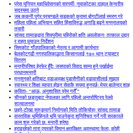
प्रेस युनियन महाधिवेसनको सरगर्मीः नुवाकोटका दाहाल केन्द्रीय
सदस्यमा उठ्ने
जब ककनी पुगेर प्रचण्डले सडकको कुरामा बोगटीलाई स्मरण गरे
महिला पहिला अभियान सहित हिंसाविरुद्ध अगाडि बढ्ने मन्त्रालयको
तयारी
सांसद तामाङद्वारा शिवपुरीमा पहिरोको क्षति अवलोकनः तत्काल उद्दार
र राहत पुर्‍याउन निर्देशन
सिमकोट गाँउपालिकाको नेतृत्व र आगामी कार्यभार
बेलकोटगढी नगरपालिकाद्धारा किसानलाई १७० थान ट्याक्टर
वितरण
मन्त्रीपरिषद् हेरफेर हुँदैः जसपाको विवाद साम्य हुने पर्खाईमा
प्रधानमन्त्री
मनसुनको क्षतिबाट वडाअध्यक्ष पुडासैनीको वडावासीलाई सुझाव
स्वास्थ्य र शिक्षा व्यापार होइन सेवाकै रूपमा हुनपर्छः मेयर बालेन्द्र शाह
कविता- “आऊ, अनुशासित प्रेम गरौँ “
चीनको छङ्तुबाट नेपालका लागि पहिलो अन्तर्राष्ट्रिय रेलवे
सञ्चालनमा
छहरे-टोखा सुरुङमार्ग निर्माणको मिति तोकियोस्ः सांसद तामाङ
वास्तविक भूमिहिनले भूमि पाउनेकुरा शुनिश्चित गर्ने गरी सरकारले
काम शुरु गरेको छ: मन्त्री श्रेष्ठ
हराइरहेको तारा एयरको विमान क्षतविक्षत अवस्थामा फेला, कोही