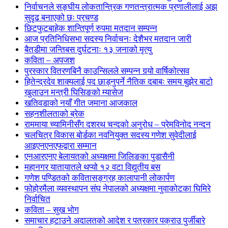
निर्वाचनले सङ्घीय लोकतान्त्रिक गणतन्त्रात्मक प्रणालीलाई अझ
सुदृढ बनाएको छः प्रचण्ड
छिटफुटबाहेक शान्तिपूर्ण रुपमा मतदान सम्पन्न
आज प्रतिनिधिसभा सदस्य निर्वाचनः देशैभर मतदान जारी
बैतडीमा जन्तिबस दुर्घटनाः १३ जनाको मृत्यु
कविता – अपजश
पुरस्कार वितरणबिनै काउन्सिलले सम्पन्न गर्‍यो वार्षिकोत्सव
हितेन्द्रदेव शाक्यलाई पद छाड्नुपर्ने नैतिक दबाबः समय बुझेर बाटो
खुलाउन मन्त्री घिसिङको म्यासेज
खतिवडाको नयाँ गीत जमाना आजकाल
सहनशीलताको ब्रेक
राममाया च्यामिनीसँग दशरथ चन्दको अनुरोध – प्रेमविनोद नन्दन
चलचित्र विकास बोर्डका नवनियुक्त सदस्य गणेश सुवेदीलाई
आइएनएनएफद्वारा सम्मान
एनआरएनए बेलायतको अध्यक्षमा जिलिङका पुडासैनी
महानगर यातायातले थप्यो १२ वटा विद्युतीय बस
गणेश पण्डितको कवितासङ्ग्रह कालापानी लोकार्पण
फोहोरमैला व्यवस्थापन संघ नेपालको अध्यक्षमा नुवाकोटका घिमिरे
निर्वाचित
कविता – सुख भोग
समाचार हटाउने अदालतको आदेश र पत्रकार पक्राउ पुर्जीबारे