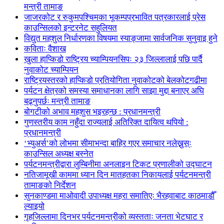
मन्त्री तामाङ
जाजरकोट र रुकुमपश्चिमका भूकम्पप्रभावित पत्रकारलाई प्रेस
काउन्सिलको इन्टरनेट सहुलियत
विद्युत महशुल निर्धारणका विषयमा स्याङ्जामा सार्वजनिक सुनुवाइ हुने
कविताः वैशाख
खुला हाप्किडो राष्ट्रिय च्याम्पियनसिपः २३ जिल्लालाई पछि पार्दै
नुवाकोट च्याम्पियन
राष्ट्रियस्तरको हाप्किडो प्रतियोगिता नुवाकोटको बेलकोटगढीमा
पर्यटन क्षेत्रको समस्या समाधानका लागि साझा मुद्दा बनाएर अघि
बढ्नुपर्छः मन्त्री तामाङ
बोगटीको अभाव महशुस भइरहन्छ : प्रधानमन्त्री
गुणस्तरीय काम नहुँदा राज्यलाई अतिरिक्त दायित्व थपियो :
प्रधानमन्त्री
‘भ्युअर्स’को लोभमा सीमाभन्दा बाहिर गएर समाचार नलेख्नुस्ः
काउन्सिल अध्यक्ष बस्नेत
पर्यटनमन्त्रीद्वारा लुम्बिनीमा अनलाइन टिकट प्रणालीको उद्घाटन
नतिजामूखी काममा ध्यान दिन मातहतका निकायलाई पर्यटनमन्त्री
तामाङको निर्देशन
सुनकाण्डमा मा‌ओवादी उपाध्यक्ष महरा समातिएः भैरहवाबाट काठमाडौँ
ल्याइयो
गृहजिल्लामा दिनभर पर्यटनमन्त्रीको व्यस्तताः जनता भेटघाट र