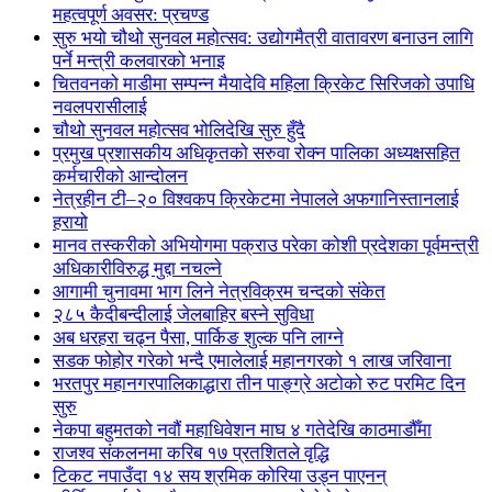
महत्वपूर्ण अवसर: प्रचण्ड
सुरु भयो चौथो सुनवल महोत्सव: उद्योगमैत्री वातावरण बनाउन लागि
पर्ने मन्त्री कलवारको भनाइ
चितवनको माडीमा सम्पन्न मैयादेवि महिला क्रिकेट सिरिजको उपाधि
नवलपरासीलाई
चौथो सुनवल महोत्सव भोलिदेखि सुरु हुँदै
प्रमुख प्रशासकीय अधिकृतको सरुवा रोक्न पालिका अध्यक्षसहित
कर्मचारीको आन्दोलन
नेत्रहीन टी–२० विश्वकप क्रिकेटमा नेपालले अफगानिस्तानलाई
हरायो
मानव तस्करीको अभियोगमा पक्राउ परेका कोशी प्रदेशका पूर्वमन्त्री
अधिकारीविरुद्ध मुद्दा नचल्ने
आगामी चुनावमा भाग लिने नेत्रविक्रम चन्दको संकेत
२८५ कैदीबन्दीलाई जेलबाहिर बस्ने सुविधा
अब धरहरा चढ्न पैसा, पार्किङ शुल्क पनि लाग्ने
सडक फोहोर गरेको भन्दै एमालेलाई महानगरको १ लाख जरिवाना
भरतपुर महानगरपालिकाद्धारा तीन पाङ्ग्रे अटोको रुट परमिट दिन
सुरु
नेकपा बहुमतको नवौं महाधिवेशन माघ ४ गतेदेखि काठमाडौँमा
राजश्व संकलनमा करिब १७ प्रतशितले वृद्धि
टिकट नपाउँदा १४ सय श्रमिक कोरिया उड्न पाएनन्