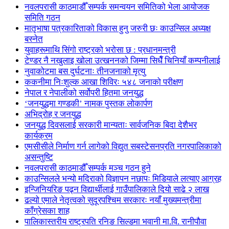
नवलपरासी काठमाडौँ सम्पर्क समन्वयन समितिको भेला आयोजक
समिति गठन
मातृभाषा पत्रकारिताको विकास हुनु जरुरी छः काउन्सिल अध्यक्ष
बस्नेत
युवाहरूमाथि सिंगो राष्ट्रको भरोसा छ : प्रधानमन्त्री
टेण्डर नै नखुलाइ खोला उत्खननको जिम्मा सिधैँ चिनियाँ कम्पनीलाई
नुवाकोटमा बस दुर्घटनाः तीनजनाको मृत्यु
ककनीमा निःशुल्क आखा शिविरः ५४८ जनाको परीक्षण
नेपाल र नेपालीको सर्वोपरी हितमा जनयुद्ध
‘जनयुद्धमा गण्डकी’ नामक पुस्तक लोकार्पण
अभिद्रोह र जनयुद्ध
जनयुद्ध दिवसलाई सरकारी मान्यताः सार्वजनिक बिदा देशैभर
कार्यक्रम
एमसीसीले निर्माण गर्न लागेको विद्युत सबस्टेसनप्रति नगरपालिकाको
असन्तुष्टि
नवलपरासी काठमाडौँ सम्पर्क मञ्च गठन हुने
काउन्सिलले भन्यो मदिराको विज्ञापन नछापः मिडियाले लत्याए आग्रह
इन्जिनियरिङ पढ्न विद्यार्थीलाई गाउँपालिकाले दियो साढे २ लाख
ढल्यो एमाले नेतृत्वको सुदूरपश्चिम सरकारः नयाँ मुख्यमन्त्रीमा
काँग्रेसका शाह
पालिकास्तरीय राष्ट्रपति रनिङ सिल्डमा भवानी मा.वि. रानीपौवा