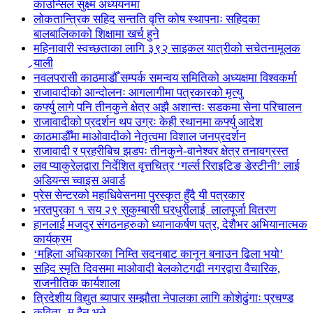
काउन्सिल सुक्ष्म अध्ययनमा
लोकतान्त्रिक सहिद सन्तति वृत्ति कोष स्थापनाः सहिदका
बालबालिकाको शिक्षामा खर्च हुने
महिनावारी स्वच्छताका लागि ३९२ साइकल यात्रीको सचेतनामूलक
र्‍याली
नवलपरासी काठमाडौँ सम्पर्क समन्वय समितिको अध्यक्षमा विश्वकर्मा
राजावादीको आन्दोलनः आगलागीमा पत्रकारको मृत्यु
कर्फ्यु लागे पनि तीनकुने क्षेत्र अझै अशान्तः सडकमा सेना परिचालन
राजावादीको प्रदर्शन थप उग्रः केही स्थानमा कर्फ्यु आदेश
काठमाडौँमा माओवादीको नेतृत्वमा विशाल जनप्रदर्शन
राजावादी र प्रहरीबिच झडपः तीनकुने-वानेश्वर क्षेत्र तनावग्रस्त
लव प्याकुरेलद्वारा निर्देशित वृत्तचित्र ‘गर्ल्स रिराइटिङ डेस्टीनी’ लाई
अडियन्स च्वाइस अवार्ड
प्रेस सेन्टरको महाधिवेसनमा पुरस्कृत हुँदै यी पत्रकार
भरतपुरका १ सय २९ सुकुम्बासी घरधुरीलाई लालपूर्जा वितरण
हानलाई मजदुर संगठनहरुको ध्यानाकर्षण पत्र, देशैभर अभियानात्मक
कार्यक्रम
‘महिला अधिकारका निम्ति सदनबाट कानून बनाउन ढिला भयो’
सहिद स्मृति दिवसमा माओवादी बेलकोटगढी नगरद्वारा वैचारिक,
राजनीतिक कार्यशाला
त्रिदेशीय विद्युत ब्यापार सम्झौता नेपालका लागि कोशेढुंगाः प्रचण्ड
कविता- म हैन भने