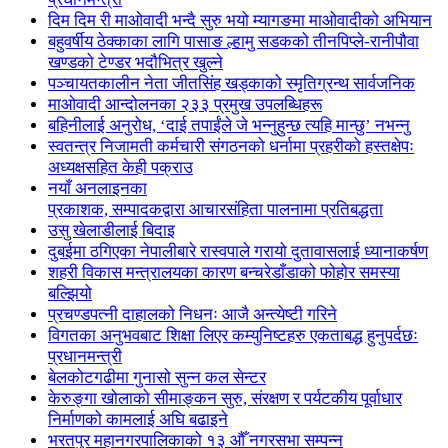
दिम दिम री माओवादी भन्दै सुरु भयो म्यागङमा माओवादीको अभियान
बहुवर्षीय ठेक्काका लागि पासाङ ल्हामु सडकको तीनपिप्ले-रानीपौवा
खण्डको टेण्डर भदौभित्र खुल्ने
पञ्चायतकालीन नेता जीतसिंह खड्काको स्मृतिग्रन्थ सार्वजनिक
माओवादी आन्दोलनका २३३ प्रमुख उपलब्धिहरू
बहिनीलाई अनुरोध, ‘दाई तपाईंले जे भन्नुहुन्छ त्यहि मान्छु’ नभन्नु
स्वतन्त्र निजामती कर्मचारी संगठनको धर्नामा प्रहरीको हस्तक्षेपः
अध्यक्षसहित केही पक्राउ
नयाँ अनलाइनका
प्रकाशक, सम्पादकद्वारा आचारसंहिता पालनामा प्रतिबद्धता
उसु खेलाडीलाई बिदाइ
दुबईमा ठगिएका नेपालीबारे रास्वपाले गरायो दुतावासलाई ध्यानाकर्षण
शहरी विकास मन्त्रालयका कारण बन्चरेडाँडाको फोहोर समस्या
बल्झियो
प्रचण्डपत्नी दाहालको निधनः आजै अन्त्येष्टी गरिने
विगतका अनुभवबाट शिक्षा लिएर कम्युनिष्टहरु एकताबद्ध हुनुपर्दछः
प्रधानमन्त्री
बेलकोटगढीमा गुनासो सुन्न कल सेन्टर
केरुङ्गा खोलाको सीमाङ्कन सुरु, संरक्षण र पर्यटकीय पूर्वाधार
निर्माणको कामलाई अघि बढाइने
भरतपुर महानगरपालिकाको १३ औँ नगरसभा सम्पन्न