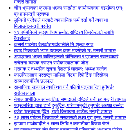
मन्त्री तामाङ
चीन भ्रमणका क्रममा भएका सम्झौता कार्यान्यवनमा गइरहेका छन्ः
प्रधानमन्त्री प्रचण्ड
लुम्बिनी प्रदेशले घरबाटै व्यवसायिक फर्म दर्ता गर्ने व्यवस्था
मिलाउने:मन्त्री बस्नेत
१९ वर्षमुनिको सुदूरपश्चिम छनोट राष्ट्रिय क्रिकेटको उपाधि
बैतडीलाई
कसरी पाइनेछ बेलकोटगढीबासीले निःशुल्क रगत
हवाई टिकटको भ्याट हटाउन काम भइरहेको छः मन्त्री तामाङ
अपाङ्गता भएका व्यक्तिहरूको यौनिकता र प्रजनन स्वास्थ्यबारे
सचेतना व्यापक गराउन सरोकारवालाको जोड
भ्रामक र तथ्यहीन सूचना देशलाई घातक: अध्यक्ष बस्नेत
काउन्सिलद्वारा परराष्ट्र मामिला विटमा रिपोर्टिङ गरिरहेका
सञ्चारकर्मीसँग छलफल
सामाजिक सञ्जाल व्यवस्थित गर्न बलियो पत्रकारिता हुनैपर्छः
सरोकारवाला
नेपाल अभौतिक सांस्कृतिक सम्पदाको दृष्टिले धनी छः मन्त्री तामाङ
पत्रकारिता झारा टार्ने हुनुहुँदैन, परिणाममुखी हुनुपर्छः अध्यक्ष बस्नेत
बजेट फेसबुकमा हुँदैन, रातो किताबमा आउँछः मन्त्री तामाङ
१६ लाख पर्यटन भित्र्याउने सरकारको लक्ष्य पूरा हुन्छः मन्त्री तामाङ
झापामा माओवादीले १ लाख लिचि र कागतीका विरुवा रोप्ने
प्राध्यानाध्यापक संघ नेपाल नवलपरासी पश्चिमको अध्यक्षमा पौडेल