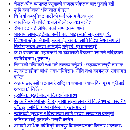
नेपाल-चीन व्यापारले रसुवाको राजश्व संकलन चार गुणाले बढी
कृषि क्रान्तिको ‘किम्ताङ मोडल’
चिनियाँ कम्युनिस्ट पार्टीको थर्ड प्लेनम बैठक सुरु
काउन्सिल नै नबोले कसले बोल्ने: अध्यक्ष बस्नेत
सेभेन स्टार टेलिभिजनको सम्पादकमा शर्मा
भारतमा लामखुट्टेबाट सर्ने जिका भाइरसको संक्रमण पुष्टि
विदेशमा रहेका नेपालीहरूको हितरक्षाका लागि विदेशस्थित नेपाली
नियोगहरूको क्षमता अभिवृद्धि गर्नुपर्छ: प्रधानमन्त्री
के छ रास्वपाका महामन्त्री डा ढकालको बैठकमा पेस गर्न नदिइएको
प्रतिवेदनमा (पूर्णपाठ)
निगमको गरिमाको रक्षा गर्ने संकल्प गर्नुपर्छ : उड्डयनमन्त्री तामाङ
बेलकोटगढीको चौथो नगरअधिवेसनः नीति तथा कार्यक्रम सर्वसम्मत
पारित
अछाम छाउपडी घटनाबारे राष्ट्रिय सभामा जवाफ दिन गृहमन्त्रीलाई
अध्यक्षको निर्देशन
ट्राफिक प्रहरीबाट कुटिए सर्वसाधारण
सहकारीसम्बन्धी उजुरी र गुनासो सङ्कलन गरी विश्लेषण उच्चस्तरीय
जाँचबुझ समिति गठन गरिन्छ : प्रधानमन्त्री
उद्योगको प्रवर्द्धन र विस्तारका लागि प्रदेश सरकारले कानुनी
जटिलतालाई हटाउने: मन्त्री बस्नेत
आगामी आर्थिक वर्षभित्रै भरतपुर विमानस्थलको विस्तार भइसक्छः