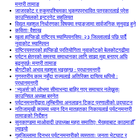
मन्त्री तामाङ
जाजरकोट र रुकुमपश्चिमका भूकम्पप्रभावित पत्रकारलाई प्रेस
काउन्सिलको इन्टरनेट सहुलियत
विद्युत महशुल निर्धारणका विषयमा स्याङ्जामा सार्वजनिक सुनुवाइ हुने
कविताः वैशाख
खुला हाप्किडो राष्ट्रिय च्याम्पियनसिपः २३ जिल्लालाई पछि पार्दै
नुवाकोट च्याम्पियन
राष्ट्रियस्तरको हाप्किडो प्रतियोगिता नुवाकोटको बेलकोटगढीमा
पर्यटन क्षेत्रको समस्या समाधानका लागि साझा मुद्दा बनाएर अघि
बढ्नुपर्छः मन्त्री तामाङ
बोगटीको अभाव महशुस भइरहन्छ : प्रधानमन्त्री
गुणस्तरीय काम नहुँदा राज्यलाई अतिरिक्त दायित्व थपियो :
प्रधानमन्त्री
‘भ्युअर्स’को लोभमा सीमाभन्दा बाहिर गएर समाचार नलेख्नुस्ः
काउन्सिल अध्यक्ष बस्नेत
पर्यटनमन्त्रीद्वारा लुम्बिनीमा अनलाइन टिकट प्रणालीको उद्घाटन
नतिजामूखी काममा ध्यान दिन मातहतका निकायलाई पर्यटनमन्त्री
तामाङको निर्देशन
सुनकाण्डमा मा‌ओवादी उपाध्यक्ष महरा समातिएः भैरहवाबाट काठमाडौँ
ल्याइयो
गृहजिल्लामा दिनभर पर्यटनमन्त्रीको व्यस्तताः जनता भेटघाट र