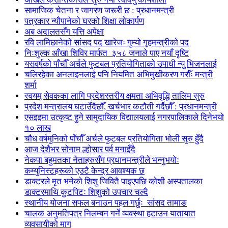
सामाजिक चेतना र जागरण जरूरी छ : प्रधानमन्त्री
पत्रकार न्यौपानेको घरको शिक्षा लोकार्पण
अब अदालतसँग यत्ति अपेक्षा
रवि लामिछानेको सांसद पद खारेजः गुम्यो गृहमन्त्रीको पद
निःशुल्क आँखा शिविर मार्फत ३५८ जनाले पाए नयाँ दृष्टि
यसवर्षको पाँचौँ अर्चले फुटबल प्रतियोगिताको उपाधी न्यु भिजनलाई
चलिरहेका अनलाइनलाई पनि नियमित अभिमुखीकरण गरौँः मन्त्री
शर्मा
स्वयम् सेवकका लागि प्रदेशस्तरीय क्षमता अभिवृद्धि तालिम सुरु
प्रदेश मन्त्रालय घटाउँदैछौँ, खर्चभार कटौती गर्दैछौँ : प्रधानमन्त्री
एसइइमा उत्कृष्ट हुने सामुदायिक विद्यालयलाई नगरपालिकाले दिनेभयो
१० लाख
चौध वर्षमुनिको पाँचौँ अर्चले फुटबल प्रतियोगिता भोली सुरु हुँदै
आज देशैभर सोनाम ल्होसार पर्व मनाइँदै
नेकपा बहुमतका नेताहरुसँग प्रधानमन्त्रीले भन्नुभयोः
कम्युनिस्टहरूको एउटै केन्द्र आवश्यक छ
डाक्टरले मृत भनेको शिशु जिवितै पाइएपछि कोशी अस्पतालका
डाक्टरमाथि कुटपिटः शिशुको उपचार चल्दै
स्थानीय योजना सफल बनाउन पहल गर्छुः सांसद तामाङ
चालक अनुमतिपत्र निलम्बन गर्ने व्यवस्था हटाउन यातायात
व्यवसायीको माग