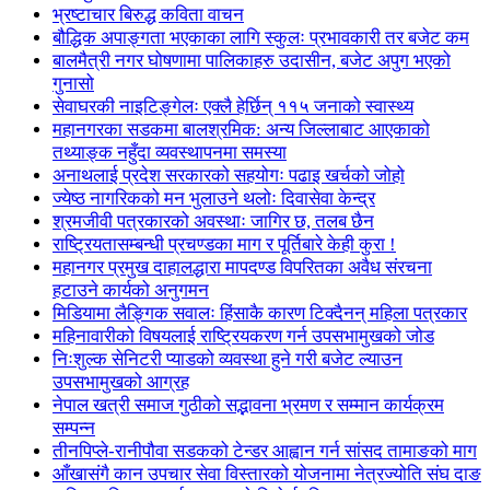
भ्रष्टाचार बिरुद्ध कविता वाचन
बौद्धिक अपाङ्गता भएकाका लागि स्कुलः प्रभावकारी तर बजेट कम
बालमैत्री नगर घोषणामा पालिकाहरु उदासीन, बजेट अपुग भएको
गुनासो
सेवाघरकी नाइटिङ्गेलः एक्लै हेर्छिन् ११५ जनाको स्वास्थ्य
महानगरका सडकमा बालश्रमिक: अन्य जिल्लाबाट आएकाको
तथ्याङ्क नहुँदा व्यवस्थापनमा समस्या
अनाथलाई प्रदेश सरकारको सहयोगः पढाइ खर्चको जोहो
ज्येष्ठ नागरिकको मन भुलाउने थलोः दिवासेवा केन्द्र
श्रमजीवी पत्रकारको अवस्थाः जागिर छ, तलब छैन
राष्ट्रियतासम्बन्धी प्रचण्डका माग र पूर्तिबारे केही कुरा !
महानगर प्रमुख दाहालद्धारा मापदण्ड विपरितका अवैध संरचना
हटाउने कार्यको अनुगमन
मिडियामा लैङ्गिक सवालः हिंसाकै कारण टिक्दैनन् महिला पत्रकार
महिनावारीको विषयलाई राष्ट्रियकरण गर्न उपसभामुखको जोड
निःशुल्क सेनिटरी प्याडको व्यवस्था हुने गरी बजेट ल्याउन
उपसभामुखको आग्रह
नेपाल खत्री समाज गुठीको सद्भावना भ्रमण र सम्मान कार्यक्रम
सम्पन्न
तीनपिप्ले-रानीपौवा सडकको टेन्डर आह्वान गर्न सांसद तामाङको माग
आँखासंगै कान उपचार सेवा विस्तारको योजनामा नेत्रज्योति संघ दाङ