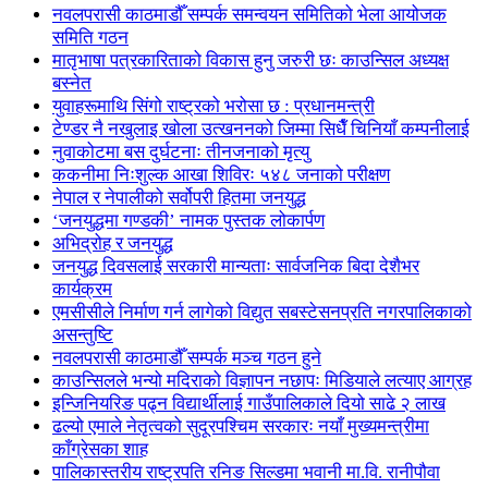
नवलपरासी काठमाडौँ सम्पर्क समन्वयन समितिको भेला आयोजक
समिति गठन
मातृभाषा पत्रकारिताको विकास हुनु जरुरी छः काउन्सिल अध्यक्ष
बस्नेत
युवाहरूमाथि सिंगो राष्ट्रको भरोसा छ : प्रधानमन्त्री
टेण्डर नै नखुलाइ खोला उत्खननको जिम्मा सिधैँ चिनियाँ कम्पनीलाई
नुवाकोटमा बस दुर्घटनाः तीनजनाको मृत्यु
ककनीमा निःशुल्क आखा शिविरः ५४८ जनाको परीक्षण
नेपाल र नेपालीको सर्वोपरी हितमा जनयुद्ध
‘जनयुद्धमा गण्डकी’ नामक पुस्तक लोकार्पण
अभिद्रोह र जनयुद्ध
जनयुद्ध दिवसलाई सरकारी मान्यताः सार्वजनिक बिदा देशैभर
कार्यक्रम
एमसीसीले निर्माण गर्न लागेको विद्युत सबस्टेसनप्रति नगरपालिकाको
असन्तुष्टि
नवलपरासी काठमाडौँ सम्पर्क मञ्च गठन हुने
काउन्सिलले भन्यो मदिराको विज्ञापन नछापः मिडियाले लत्याए आग्रह
इन्जिनियरिङ पढ्न विद्यार्थीलाई गाउँपालिकाले दियो साढे २ लाख
ढल्यो एमाले नेतृत्वको सुदूरपश्चिम सरकारः नयाँ मुख्यमन्त्रीमा
काँग्रेसका शाह
पालिकास्तरीय राष्ट्रपति रनिङ सिल्डमा भवानी मा.वि. रानीपौवा