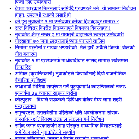
फिर्ता लिए उम्मेदवारी
बेपत्ता पत्रकार मिलनलाई सम्झिँदै प्रचण्डले भने- यो सामान्य निर्वाचन
होइन, उपलब्धी रक्षाको लडाइँ हो
को हुन् नुवाकोट १ मा उम्मेदवार बनेका हितबहादुर तामाङ ?
सप्त विचित्र विपरीत विडम्बनापूर्ण विषयका विवरणहरु !
नुवाकोट क्षेत्र नम्बर २ मा गायत्री दाहालको स्वन्त्र उम्मेदवारी
गोरखाका ७० जना छात्रालाई प्याड बनाउने तालिम
निर्माता पङ्गेनी र गायक भण्डारीको ‘मैले हारेँ, अर्कैले जित्यो’ बोलको
गीत बजारमा
नुवाकोट १ मा प्रत्यक्षतर्फ माओवादीबाट सांसद तामाङ सर्वसम्मत
सिफारिस
अखिल (क्रान्तिकारी) नुवाकोटले विद्यार्थीलाई दियो राजनीतिक
वैचारिक प्रशिक्षण
जथाभावी भिडियो सम्प्रेषण गर्ने युट्युबमाथि काउन्सिलको नजरः
एकवर्षमा ३४ च्यानल साइबर ब्युरोमा
कोल्पुटार – दियाले सडकको डिपिआर बोकेर मेयर लामा शहरी
मन्त्रालयमा
समुन्द्रटार, राउतबेसीमा पहिरोको क्षति अवलोकनमा सांसदः
वास्तविक क्षतिविवरण तत्काल संकलन गर्न निर्देशन
सहिद जगत प्रकाशजंग शाह संस्कृत माध्यामिक विद्यालयलाई
अमेरिका बस्ने नुवाकोटेको सहयोग
सवाल राष्ट्रियता, जनता र देशकै कमजोर अवस्थाको