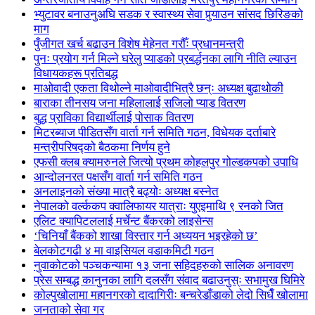
भ्युटावर बनाउनुअघि सडक र स्वास्थ्य सेवा पुर्‍याउन सांसद छिरिङको
माग
पुँजीगत खर्च बढाउन विशेष मेहेनत गरौँः प्रधानमन्त्री
पुनः प्रयोग गर्न मिल्ने घरेलु प्याडको प्रबर्द्धनका लागि नीति ल्याउन
विधायकहरू प्रतिबद्ध
माओवादी एकता विथोल्ने माओवादीभित्रै छन्ः अध्यक्ष बुढाथोकी
बाराका तीनसय जना महिलालाई सजिलो प्याड वितरण
बुद्ध प्राविका विद्यार्थीलाई पोसाक वितरण
मिटरब्याज पीडितसँग वार्ता गर्न समिति गठन, विधेयक दर्ताबारे
मन्त्रीपरिषद्को बैठकमा निर्णय हुने
एफसी क्लब क्यामरुनले जित्यो प्रथम कोहलपुर गोल्डकपको उपाधि
आन्दोलनरत पक्षसँग वार्ता गर्न समिति गठन
अनलाइनको संख्या मात्रै बढ्योः अध्यक्ष बस्नेत
नेपालको वर्ल्ककप क्वालिफायर यात्राः युएइमाथि ९ रनको जित
एलिट क्यापिटललाई मर्चेन्ट बैंकरको लाइसेन्स
‘चिनियाँ बैंकको शाखा विस्तार गर्न अध्ययन भइरहेको छ’
बेलकोटगढी ४ मा वाइसियल वडाकमिटी गठन
नुवाकोटको पञ्चकन्यामा १३ जना सहिदहरुको सालिक अनावरण
प्रेस सम्बद्ध कानुनका लागि दलसँग संवाद बढाउनुस्ः सभामुख घिमिरे
कोल्पुखोलामा महानगरको दादागिरीः बन्चरेडाँडाको लेदो सिधैँ खोलामा
जनताको सेवा गर