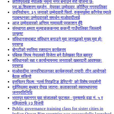
कीर्तिपुरलाई नेपालकै नमूना नगर बनाउने मेरो योजना छ-
प्रा.डा.शिवशरण महर्जन, मेयरका उम्मेदवार, कीर्तिपुर नगरपालिका
उपनिर्वाचन: ३१ जनाको उम्मेदवारी फिर्ता, रुकुमपूर्वमा काँग्रेस एमाले
गठबन्धनका उम्मेदवारको समर्थन माओवादीलाई
आज उम्मेदवारको अन्तिम नामावली प्रकाशन हुँदै
संस्थागत क्षमता मुल्याङ्ककनमा ककनी गाउँपालिका जिल्लामै
उत्कृष्ट
संविधानसभाबाट संविधान बनाउने मुद्दा जनयुद्धको मुख्य मुद्दा होः
प्रचण्ड
बोगटीको स्मृतिमा रक्तदान कार्यक्रम
पब्लिक स्पिच नेपालको विजेता बने दैलेखका दिल बहादुर
संविधानको रक्षा र कार्यान्वयनमा जनताको खबरदारी आवश्यकः
प्रचण्ड
माओवादीमा जनपरिचालनका कार्यक्रमको तयारीः तीन आयोगको
बैठक सकियो
वृत्तचित्र फिल्म ‘गर्ल्स रिराइटिङ डेस्टिनी’ को विशेष प्रदर्शनी
दुईपिपलमा बुधबार रोपाइ जात्राः कलाकारको व्यवस्थापनमा
जनप्रतिनिधि
भरतपुर महानगर युवा संजालको फुटसल : पुरुषतर्फ वडा नं. ५ र
महिलातर्फ २३ विजयी
Public governance training class for sister cities in
Indian Ocean Rim countries was successfully launched