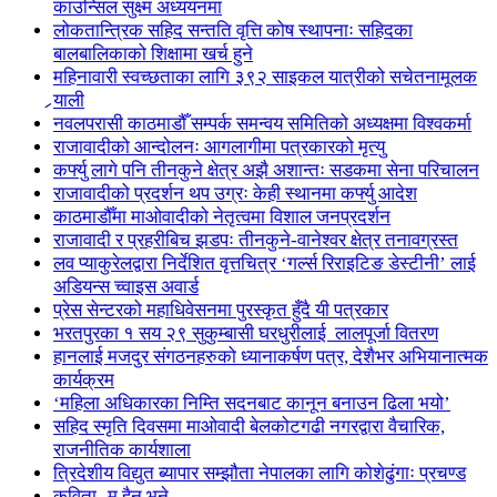
काउन्सिल सुक्ष्म अध्ययनमा
लोकतान्त्रिक सहिद सन्तति वृत्ति कोष स्थापनाः सहिदका
बालबालिकाको शिक्षामा खर्च हुने
महिनावारी स्वच्छताका लागि ३९२ साइकल यात्रीको सचेतनामूलक
र्‍याली
नवलपरासी काठमाडौँ सम्पर्क समन्वय समितिको अध्यक्षमा विश्वकर्मा
राजावादीको आन्दोलनः आगलागीमा पत्रकारको मृत्यु
कर्फ्यु लागे पनि तीनकुने क्षेत्र अझै अशान्तः सडकमा सेना परिचालन
राजावादीको प्रदर्शन थप उग्रः केही स्थानमा कर्फ्यु आदेश
काठमाडौँमा माओवादीको नेतृत्वमा विशाल जनप्रदर्शन
राजावादी र प्रहरीबिच झडपः तीनकुने-वानेश्वर क्षेत्र तनावग्रस्त
लव प्याकुरेलद्वारा निर्देशित वृत्तचित्र ‘गर्ल्स रिराइटिङ डेस्टीनी’ लाई
अडियन्स च्वाइस अवार्ड
प्रेस सेन्टरको महाधिवेसनमा पुरस्कृत हुँदै यी पत्रकार
भरतपुरका १ सय २९ सुकुम्बासी घरधुरीलाई लालपूर्जा वितरण
हानलाई मजदुर संगठनहरुको ध्यानाकर्षण पत्र, देशैभर अभियानात्मक
कार्यक्रम
‘महिला अधिकारका निम्ति सदनबाट कानून बनाउन ढिला भयो’
सहिद स्मृति दिवसमा माओवादी बेलकोटगढी नगरद्वारा वैचारिक,
राजनीतिक कार्यशाला
त्रिदेशीय विद्युत ब्यापार सम्झौता नेपालका लागि कोशेढुंगाः प्रचण्ड
कविता- म हैन भने