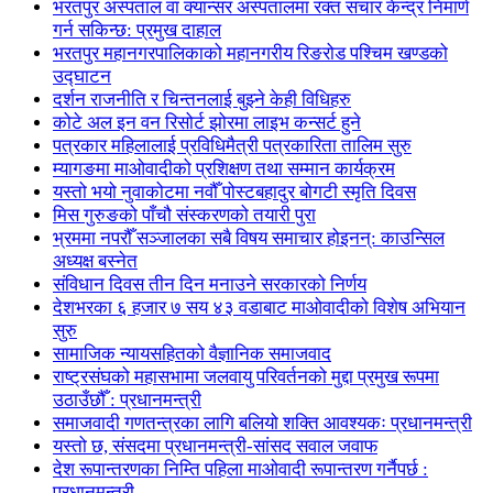
भरतपुर अस्पताल वा क्यान्सर अस्पतालमा रक्त संचार केन्द्र निमार्ण
गर्न सकिन्छ: प्रमुख दाहाल
भरतपुर महानगरपालिकाको महानगरीय रिङरोड पश्चिम खण्डको
उद्घाटन
दर्शन राजनीति र चिन्तनलाई बुझ्ने केही विधिहरु
कोटे अल इन वन रिसोर्ट झोरमा लाइभ कन्सर्ट हुने
पत्रकार महिलालाई प्रविधिमैत्री पत्रकारिता तालिम सुरु
म्यागङमा माओवादीको प्रशिक्षण तथा सम्मान कार्यक्रम
यस्तो भयो नुवाकोटमा नवौँ पोस्टबहादुर बोगटी स्मृति दिवस
मिस गुरुङको पाँचौ संस्करणको तयारी पुरा
भ्रममा नपरौँ सञ्जालका सबै विषय समाचार होइनन्: काउन्सिल
अध्यक्ष बस्नेत
संविधान दिवस तीन दिन मनाउने सरकारको निर्णय
देशभरका ६ हजार ७ सय ४३ वडाबाट माओवादीको विशेष अभियान
सुरु
सामाजिक न्यायसहितको वैज्ञानिक समाजवाद
राष्ट्रसंघको महासभामा जलवायु परिवर्तनको मुद्दा प्रमुख रूपमा
उठाउँछौँ : प्रधानमन्त्री
समाजवादी गणतन्त्रका लागि बलियो शक्ति आवश्यकः प्रधानमन्त्री
यस्तो छ, संसदमा प्रधानमन्त्री-सांसद सवाल जवाफ
देश रूपान्तरणका निम्ति पहिला माओवादी रूपान्तरण गर्नैपर्छ :
प्रधानमन्त्री