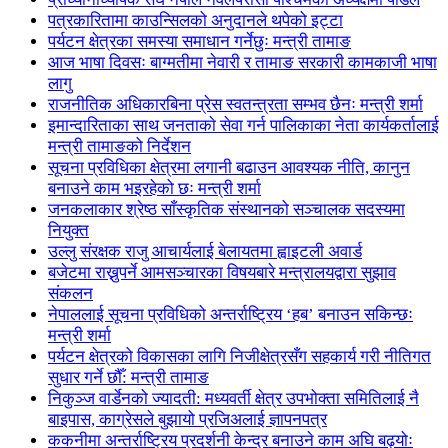
पत्रकारितामा काउन्सिलको अनुदानले थपेको इट्टा
पर्यटन क्षेत्रका समस्या समाधान गर्नेछुः मन्त्री तामाङ
आज भाषा दिवसः बाग्मतीमा नेवारी र तामाङ सरकारी कामकाजी भाषा
लागु
राजनीतिक अधिकारबिना प्रेस स्वतन्त्रता सम्भव छैनः मन्त्री शर्मा
इमान्दारिताका साथ जनताकाे सेवा गर्न पालिकाका नेता कार्यकर्तालाई
मन्त्री तामाङको निर्देशन
सूचना प्रविधिका क्षेत्रमा लगानी बढाउन आवश्यक नीति, कानुन
बनाउने काम भइरहेको छः मन्त्री शर्मा
जनकलाकार श्रेष्ठ साँस्कृतिक संस्थानको सञ्चालक सदस्यमा
नियुक्त
उल्लु संरक्षक राजु आचार्यलाई बेलायतमा ह्वाइटली अवार्ड
बजेटमा राख्नुपर्ने आमसञ्चारका विषयबारे मन्त्रालयद्वारा सुझाव
संकलन
नेपाललाई सूचना प्रविधिको अन्तर्राष्ट्रिय ‘हब’ बनाउन सकिन्छः
मन्त्री शर्मा
पर्यटन क्षेत्रको विकासका लागि निजीक्षेत्रसँग सहकार्य गरी नीतिगत
सुधार गर्ने छौँ: मन्त्री तामाङ
निकुञ्ज वार्डेनको ज्यादती: मध्यवर्ती क्षेत्र उपभोक्ता समितिलाई नै
बाइपास, काग्रेसले बुझायो प्रजिअलाई ज्ञापनपत्र
ककनीमा अन्तर्राष्ट्रिय प्रदर्शनी केन्द्र बनाउने काम अघि बढ्योः