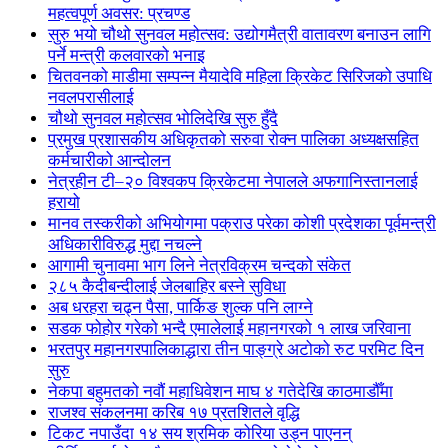
महत्वपूर्ण अवसर: प्रचण्ड
सुरु भयो चौथो सुनवल महोत्सव: उद्योगमैत्री वातावरण बनाउन लागि
पर्ने मन्त्री कलवारको भनाइ
चितवनको माडीमा सम्पन्न मैयादेवि महिला क्रिकेट सिरिजको उपाधि
नवलपरासीलाई
चौथो सुनवल महोत्सव भोलिदेखि सुरु हुँदै
प्रमुख प्रशासकीय अधिकृतको सरुवा रोक्न पालिका अध्यक्षसहित
कर्मचारीको आन्दोलन
नेत्रहीन टी–२० विश्वकप क्रिकेटमा नेपालले अफगानिस्तानलाई
हरायो
मानव तस्करीको अभियोगमा पक्राउ परेका कोशी प्रदेशका पूर्वमन्त्री
अधिकारीविरुद्ध मुद्दा नचल्ने
आगामी चुनावमा भाग लिने नेत्रविक्रम चन्दको संकेत
२८५ कैदीबन्दीलाई जेलबाहिर बस्ने सुविधा
अब धरहरा चढ्न पैसा, पार्किङ शुल्क पनि लाग्ने
सडक फोहोर गरेको भन्दै एमालेलाई महानगरको १ लाख जरिवाना
भरतपुर महानगरपालिकाद्धारा तीन पाङ्ग्रे अटोको रुट परमिट दिन
सुरु
नेकपा बहुमतको नवौं महाधिवेशन माघ ४ गतेदेखि काठमाडौँमा
राजश्व संकलनमा करिब १७ प्रतशितले वृद्धि
टिकट नपाउँदा १४ सय श्रमिक कोरिया उड्न पाएनन्