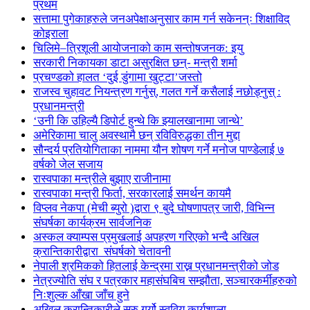
प्रथम
सत्तामा पुगेकाहरुले जनअपेक्षाअनुसार काम गर्न सकेनन्ः शिक्षाविद्
कोइराला
चिलिमे–त्रिशूली आयोजनाको काम सन्तोषजनक: इयु
सरकारी निकायका डाटा असुरक्षित छन्- मन्त्री शर्मा
प्रचण्डको हालत ‘दुई डुंगामा खुट्टा’जस्तो
राजस्व चुहावट नियन्त्रण गर्नुस्, गलत गर्ने कसैलाई नछोड्नुस् :
प्रधानमन्त्री
‘उनी कि उहिल्यै डिपोर्ट हुन्थे कि झ्यालखानामा जान्थे’
अमेरिकामा चालु अवस्थामै छन् रविविरुद्धका तीन मुद्दा
सौन्दर्य प्रतियोगिताका नाममा यौन शोषण गर्ने मनोज पाण्डेलाई ७
वर्षको जेल सजाय
रास्वपाका मन्त्रीले बुझाए राजीनामा
रास्वपाका मन्त्री फिर्ता, सरकारलाई समर्थन कायमै
विप्लव नेकपा (मेची ब्युरो )द्वारा ९ बुदे घोषणापत्र जारी, विभिन्न
संघर्षका कार्यक्रम सार्वजनिक
अस्कल क्याम्पस प्रमुखलाई अपहरण गरिएको भन्दै अखिल
क्रान्तिकारीद्वारा संघर्षको चेतावनी
नेपाली श्रमिकको हितलाई केन्द्रमा राख्न प्रधानमन्त्रीको जोड
नेत्रज्योति संघ र पत्रकार महासंघबिच सम्झौता, सञ्चारकर्मीहरुको
निःशुल्क आँखा जाँच हुने
अखिल क्रान्तिकारीले सुरु गर्यो स्ववियु कार्यशाला