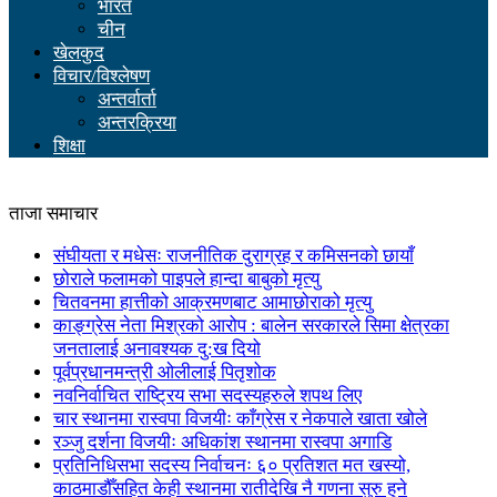
भारत
चीन
खेलकुद
विचार/विश्लेषण
अन्तर्वार्ता
अन्तरक्रिया
शिक्षा
ताजा समाचार
संघीयता र मधेसः राजनीतिक दुराग्रह र कमिसनको छायाँ
छोराले फलामको पाइपले हान्दा बाबुको मृत्यु
चितवनमा हात्तीको आक्रमणबाट आमाछोराको मृत्यु
काङ्ग्रेस नेता मिश्रको आरोप : बालेन सरकारले सिमा क्षेत्रका
जनतालाई अनावश्यक दु:ख दियो
पूर्वप्रधानमन्त्री ओलीलाई पितृशोक
नवनिर्वाचित राष्ट्रिय सभा सदस्यहरुले शपथ लिए
चार स्थानमा रास्वपा विजयीः काँग्रेस र नेकपाले खाता खोले
रञ्जु दर्शना विजयीः अधिकांश स्थानमा रास्वपा अगाडि
प्रतिनिधिसभा सदस्य निर्वाचनः ६० प्रतिशत मत खस्यो,
काठमाडौँसहित केही स्थानमा रातीदेखि नै गणना सुरु हुने