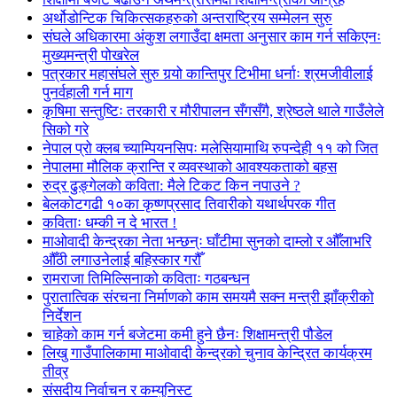
अर्थोडोन्टिक चिकित्सकहरुको अन्तराष्ट्रिय सम्मेलन सुरु
संघले अधिकारमा अंकुश लगाउँदा क्षमता अनुसार काम गर्न सकिएनः
मुख्यमन्त्री पोखरेल
पत्रकार महासंघले सुरु गर्‍यो कान्तिपुर टिभीमा धर्नाः श्रमजीवीलाई
पुनर्वहाली गर्न माग
कृषिमा सन्तुष्टिः तरकारी र मौरीपालन सँगसँगै, श्रेष्ठले थाले गाउँलेले
सिको गरे
नेपाल प्रो क्लब च्याम्पियनसिपः मलेसियामाथि रुपन्देही ११ को जित
नेपालमा मौलिक क्रान्ति र व्यवस्थाको आवश्यकताको बहस
रुद्र ढुङ्गेलको कविता: मैले टिकट किन नपाउने ?
बेलकोटगढी १०का कृष्णप्रसाद तिवारीको यथार्थपरक गीत
कविताः धम्की न दे भारत !
माओवादी केन्द्रका नेता भन्छन्ः घाँटीमा सुनको दाम्लो र औँलाभरि
औँठी लगाउनेलाई बहिस्कार गरौँ
रामराजा तिमिल्सिनाको कविताः गठबन्धन
पुरातात्विक संरचना निर्माणको काम समयमै सक्न मन्त्री झाँक्रीको
निर्देशन
चाहेको काम गर्न बजेटमा कमी हुने छैनः शिक्षामन्त्री पौडेल
लिखु गाउँपालिकामा माओवादी केन्द्रको चुनाव केन्द्रित कार्यक्रम
तीव्र
संसदीय निर्वाचन र कम्युनिस्ट