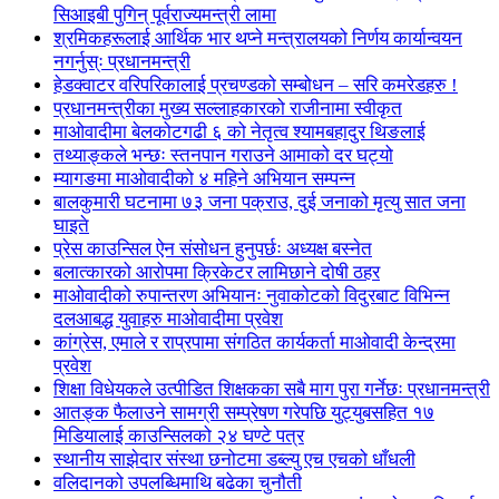
सिआइबी पुगिन् पूर्वराज्यमन्त्री लामा
श्रमिकहरूलाई आर्थिक भार थप्ने मन्त्रालयको निर्णय कार्यान्वयन
नगर्नुस्ः प्रधानमन्त्री
हेडक्वाटर वरिपरिकालाई प्रचण्डको सम्बोधन – सरि कमरेडहरु !
प्रधानमन्त्रीका मुख्य सल्लाहकारको राजीनामा स्वीकृत
माओवादीमा बेलकोटगढी ६ को नेतृत्व श्यामबहादुर थिङलाई
तथ्याङ्कले भन्छः स्तनपान गराउने आमाको दर घट्यो
म्यागङमा माओवादीको ४ महिने अभियान सम्पन्न
बालकुमारी घटनामा ७३ जना पक्राउ, दुई जनाको मृत्यु सात जना
घाइते
प्रेस काउन्सिल ऐन संसोधन हुनुपर्छः अध्यक्ष बस्नेत
बलात्कारको आरोपमा क्रिकेटर लामिछाने दोषी ठहर
माओवादीको रुपान्तरण अभियानः नुवाकोटको विदुरबाट विभिन्न
दलआबद्ध युवाहरु माओवादीमा प्रवेश
कांग्रेस, एमाले र राप्रपामा संगठित कार्यकर्ता माओवादी केन्द्रमा
प्रवेश
शिक्षा विधेयकले उत्पीडित शिक्षकका सबै माग पुरा गर्नेछः प्रधानमन्त्री
आतङ्क फैलाउने सामग्री सम्प्रेषण गरेपछि युट्युबसहित १७
मिडियालाई काउन्सिलको २४ घण्टे पत्र
स्थानीय साझेदार संस्था छनोटमा डब्ल्यु एच एचको धाँधली
वलिदानको उपलब्धिमाथि बढेका चुनौती