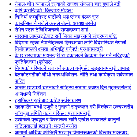
नेपाल-चीन व्यापारले रसुवाको राजश्व संकलन चार गुणाले बढी
कृषि क्रान्तिको ‘किम्ताङ मोडल’
चिनियाँ कम्युनिस्ट पार्टीको थर्ड प्लेनम बैठक सुरु
काउन्सिल नै नबोले कसले बोल्ने: अध्यक्ष बस्नेत
सेभेन स्टार टेलिभिजनको सम्पादकमा शर्मा
भारतमा लामखुट्टेबाट सर्ने जिका भाइरसको संक्रमण पुष्टि
विदेशमा रहेका नेपालीहरूको हितरक्षाका लागि विदेशस्थित नेपाली
नियोगहरूको क्षमता अभिवृद्धि गर्नुपर्छ: प्रधानमन्त्री
के छ रास्वपाका महामन्त्री डा ढकालको बैठकमा पेस गर्न नदिइएको
प्रतिवेदनमा (पूर्णपाठ)
निगमको गरिमाको रक्षा गर्ने संकल्प गर्नुपर्छ : उड्डयनमन्त्री तामाङ
बेलकोटगढीको चौथो नगरअधिवेसनः नीति तथा कार्यक्रम सर्वसम्मत
पारित
अछाम छाउपडी घटनाबारे राष्ट्रिय सभामा जवाफ दिन गृहमन्त्रीलाई
अध्यक्षको निर्देशन
ट्राफिक प्रहरीबाट कुटिए सर्वसाधारण
सहकारीसम्बन्धी उजुरी र गुनासो सङ्कलन गरी विश्लेषण उच्चस्तरीय
जाँचबुझ समिति गठन गरिन्छ : प्रधानमन्त्री
उद्योगको प्रवर्द्धन र विस्तारका लागि प्रदेश सरकारले कानुनी
जटिलतालाई हटाउने: मन्त्री बस्नेत
आगामी आर्थिक वर्षभित्रै भरतपुर विमानस्थलको विस्तार भइसक्छः