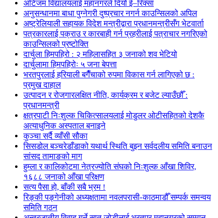
अटिजम विद्यालयलाई महानगरले दियो ई–रिक्सा
अनुसन्धानमा बाधा पुग्नेगरी दुष्प्रचार नगर्न काउन्सिलको अपिल
अष्ट्रेलियाली सहायक विदेश मन्त्रीद्वारा प्रधानमन्त्रीसँग भेटवार्ता
पत्रकारलाई पक्राउ र कारबाही गर्न प्रहरीलाई पत्राचार नगरिएको
काउन्सिलको प्रष्टोक्ति
दार्चुला हिमपहिरो : २ महिलासहित ३ जनाको शव भेटियो
दार्चुलामा हिमपहिरोः ५ जना बेपत्ता
भरतपुरलाई हरियाली बगैँचाको रुपमा विकास गर्न लागिएको छ :
प्रमुख दाहाल
उत्पादन र रोजगारलक्षित नीति, कार्यक्रम र बजेट ल्याउँछौँ :
प्रधानमन्त्री
क्षत्रपाटी निःशुल्क चिकित्सालयलाई मोडुलर ओटीसहितको देशकै
अत्याधुनिक अस्पताल बनाइने
कुञ्चा सर्दै व्याँसी सौका
सिसडोल बञ्चरेडाँडाको यथार्थ स्थिति बुझ्न सर्वदलीय समिति बनाउन
सांसद तामाङको माग
हुम्ला र कालिकोटमा नेत्रज्योति संघको निःशुल्क आँखा शिविर,
१६८८ जनाको आँखा परिक्षण
सत्य पैसा हो, बाँकी सबै भ्रम !
रिङ्की पङ्गेनीको अध्यक्षतामा नवलपरासी-काठमाडौँ सम्पर्क समन्वय
समिति गठन
अन्तरजातीय विवाह गर्ने सात जोडीलाई भरतपुर महानगरको सम्मान