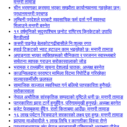
मन्त्री तामाङ
चीन भ्रमणका क्रममा भएका सम्झौता कार्यान्यवनमा गइरहेका छन्ः
प्रधानमन्त्री प्रचण्ड
लुम्बिनी प्रदेशले घरबाटै व्यवसायिक फर्म दर्ता गर्ने व्यवस्था
मिलाउने:मन्त्री बस्नेत
१९ वर्षमुनिको सुदूरपश्चिम छनोट राष्ट्रिय क्रिकेटको उपाधि
बैतडीलाई
कसरी पाइनेछ बेलकोटगढीबासीले निःशुल्क रगत
हवाई टिकटको भ्याट हटाउन काम भइरहेको छः मन्त्री तामाङ
अपाङ्गता भएका व्यक्तिहरूको यौनिकता र प्रजनन स्वास्थ्यबारे
सचेतना व्यापक गराउन सरोकारवालाको जोड
भ्रामक र तथ्यहीन सूचना देशलाई घातक: अध्यक्ष बस्नेत
काउन्सिलद्वारा परराष्ट्र मामिला विटमा रिपोर्टिङ गरिरहेका
सञ्चारकर्मीसँग छलफल
सामाजिक सञ्जाल व्यवस्थित गर्न बलियो पत्रकारिता हुनैपर्छः
सरोकारवाला
नेपाल अभौतिक सांस्कृतिक सम्पदाको दृष्टिले धनी छः मन्त्री तामाङ
पत्रकारिता झारा टार्ने हुनुहुँदैन, परिणाममुखी हुनुपर्छः अध्यक्ष बस्नेत
बजेट फेसबुकमा हुँदैन, रातो किताबमा आउँछः मन्त्री तामाङ
१६ लाख पर्यटन भित्र्याउने सरकारको लक्ष्य पूरा हुन्छः मन्त्री तामाङ
झापामा माओवादीले १ लाख लिचि र कागतीका विरुवा रोप्ने
प्राध्यानाध्यापक संघ नेपाल नवलपरासी पश्चिमको अध्यक्षमा पौडेल