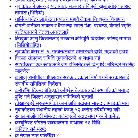
नुवाकोटको अबरुद्ध यातायात, सञ्चार र बिजुली खुलाइयोस्ः सासंद
तामाङ (भिडियो)
धार्मिक पर्यटनलाई टेवा पुर्‍याउन महावै लेकमा निःशुल्क चियापान
बोगटी पार्टीका डाक्टर र वैद्यभन्दा राम्रा थिएः प्रचण्ड, बोगटी स्मृति
प्रतिष्ठानको नेतृत्व अनन्तलाई
लिखुका आलु किसानलाई तत्काल क्षतिपूर्ति दिइयोस्: सांसद तामाङ
(भिडियोसहित)
नुवाकोट क्षेत्र नं. १ः गठबन्धनबाट तामाङको दाबी, महतको इच्छा
जिल्ला खेलकुद समिति नुवाकोटको अध्यक्षमा राई
स्पष्टीकरण एक स्टाटसले जग हल्लिनेहरुले दिनुपर्छः मछिन्द्र नरसिंह
प्याकुरेल
बालाजु-रानीपौवा-पीपलटार सडक तत्काल निर्माण गर्न सरकारलाई
संसदीय समितिको निर्देशन
करोडौँमा टिकट बेचिएको काँग्रेस बेलकोटगढी सभापतिको भनाइः
पुष्टि गर्न जिल्ला अनुशासन समितिको चुनौती
टोखा-छहरे सुरुङमार्गको काम अघि बढाउन सासंद तामाङको माग
नुवाकोटका स्थानीय तहको बेरुजु ५२ करोड रुपैयाँभन्दा बढी
सवाल माओवादी मोमेन्ट: गजेन्द्रको स्टाटसमा पुरुको कमेन्ट
कम्युनिस्ट संगठन सञ्चालनमा माओका १६ विधि
कविताः सबै भ्रष्ट
के नेपाल टाट पल्टिँदैछ ?