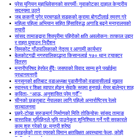
प्रेस युनियन महाधिवेसनको सरगर्मीः नुवाकोटका दाहाल केन्द्रीय
सदस्यमा उठ्ने
जब ककनी पुगेर प्रचण्डले सडकको कुरामा बोगटीलाई स्मरण गरे
महिला पहिला अभियान सहित हिंसाविरुद्ध अगाडि बढ्ने मन्त्रालयको
तयारी
सांसद तामाङद्वारा शिवपुरीमा पहिरोको क्षति अवलोकनः तत्काल उद्दार
र राहत पुर्‍याउन निर्देशन
सिमकोट गाँउपालिकाको नेतृत्व र आगामी कार्यभार
बेलकोटगढी नगरपालिकाद्धारा किसानलाई १७० थान ट्याक्टर
वितरण
मन्त्रीपरिषद् हेरफेर हुँदैः जसपाको विवाद साम्य हुने पर्खाईमा
प्रधानमन्त्री
मनसुनको क्षतिबाट वडाअध्यक्ष पुडासैनीको वडावासीलाई सुझाव
स्वास्थ्य र शिक्षा व्यापार होइन सेवाकै रूपमा हुनपर्छः मेयर बालेन्द्र शाह
कविता- “आऊ, अनुशासित प्रेम गरौँ “
चीनको छङ्तुबाट नेपालका लागि पहिलो अन्तर्राष्ट्रिय रेलवे
सञ्चालनमा
छहरे-टोखा सुरुङमार्ग निर्माणको मिति तोकियोस्ः सांसद तामाङ
वास्तविक भूमिहिनले भूमि पाउनेकुरा शुनिश्चित गर्ने गरी सरकारले
काम शुरु गरेको छ: मन्त्री श्रेष्ठ
हराइरहेको तारा एयरको विमान क्षतविक्षत अवस्थामा फेला, कोही