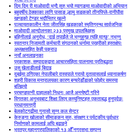
दिम दिम री माओवादी भन्दै सुरु भयो म्यागङमा माओवादीको अभियान
बहुवर्षीय ठेक्काका लागि पासाङ ल्हामु सडकको तीनपिप्ले-रानीपौवा
खण्डको टेण्डर भदौभित्र खुल्ने
पञ्चायतकालीन नेता जीतसिंह खड्काको स्मृतिग्रन्थ सार्वजनिक
माओवादी आन्दोलनका २३३ प्रमुख उपलब्धिहरू
बहिनीलाई अनुरोध, ‘दाई तपाईंले जे भन्नुहुन्छ त्यहि मान्छु’ नभन्नु
स्वतन्त्र निजामती कर्मचारी संगठनको धर्नामा प्रहरीको हस्तक्षेपः
अध्यक्षसहित केही पक्राउ
नयाँ अनलाइनका
प्रकाशक, सम्पादकद्वारा आचारसंहिता पालनामा प्रतिबद्धता
उसु खेलाडीलाई बिदाइ
दुबईमा ठगिएका नेपालीबारे रास्वपाले गरायो दुतावासलाई ध्यानाकर्षण
शहरी विकास मन्त्रालयका कारण बन्चरेडाँडाको फोहोर समस्या
बल्झियो
प्रचण्डपत्नी दाहालको निधनः आजै अन्त्येष्टी गरिने
विगतका अनुभवबाट शिक्षा लिएर कम्युनिष्टहरु एकताबद्ध हुनुपर्दछः
प्रधानमन्त्री
बेलकोटगढीमा गुनासो सुन्न कल सेन्टर
केरुङ्गा खोलाको सीमाङ्कन सुरु, संरक्षण र पर्यटकीय पूर्वाधार
निर्माणको कामलाई अघि बढाइने
भरतपुर महानगरपालिकाको १३ औँ नगरसभा सम्पन्न