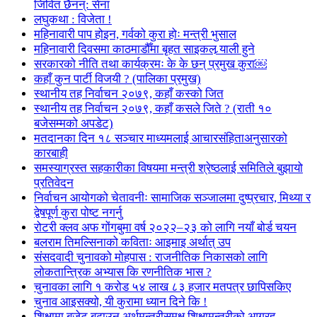
जिवित छैनन्: सेना
लघुकथा : विजेता !
महिनावारी पाप होइन, गर्वको कुरा होः मन्त्री भुसाल
महिनावारी दिवसमा काठमाडौँमा बृहत साइकल र्‍याली हुने
सरकारको नीति तथा कार्यक्रमः के के छन् प्रमुख कुरा￼
कहाँ कुन पार्टी विजयी ? (पालिका प्रमुख)
स्थानीय तह निर्वाचन २०७९, कहाँ कस्को जित
स्थानीय तह निर्वाचन २०७९, कहाँ कसले जिते ? (राती १०
बजेसम्मको अपडेट)
मतदानका दिन १८ सञ्चार माध्यमलाई आचारसंहिताअनुसारको
कारबाही
समस्याग्रस्त सहकारीका विषयमा मन्त्री श्रेष्ठलाई समितिले बुझायो
प्रतिवेदन
निर्वाचन आयोगको चेतावनीः सामाजिक सञ्जालमा दुष्प्रचार, मिथ्या र
द्वेषपूर्ण कुरा पोष्ट नगर्नु
रोटरी क्लव अफ गोंगबुमा वर्ष २०२२–२३ को लागि नयाँ बोर्ड चयन
बलराम तिमल्सिनाको कविताः आइमाइ अर्थात् उप
संसदवादी चुनावको मोहपास : राजनीतिक निकासको लागि
लोकतान्त्रिक अभ्यास कि रणनीतिक भास ?
चुनावका लागि १ करोड ५४ लाख ८३ हजार मतपत्र छापिसकिए
चुनाव आइसक्यो, यी कुरामा ध्यान दिने कि !
शिक्षामा बजेट बढाउन अर्थमन्त्रीसमक्ष शिक्षामन्त्रीको आग्रह