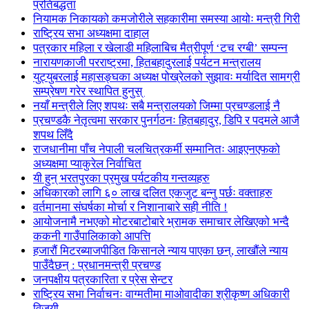
प्रतिबद्धता
नियामक निकायको कमजोरीले सहकारीमा समस्या आयोः मन्त्री गिरी
राष्ट्रिय सभा अध्यक्षमा दाहाल
पत्रकार महिला र खेलाडी महिलाबिच मैत्रीपूर्ण ‘टच रग्बी’ सम्पन्न
नारायणकाजी परराष्ट्रमा, हितबहादुरलाई पर्यटन मन्त्रालय
युट्युबरलाई महासङ्घका अध्यक्ष पोख्रेलको सुझावः मर्यादित सामग्री
सम्प्रेषण गरेर स्थापित हुनुस्
नयाँ मन्त्रीले लिए शपथः सबै मन्त्रालयको जिम्मा प्रचण्डलाई नै
प्रचण्डकै नेतृत्वमा सरकार पुनर्गठनः हितबहादुर, डिपि र पदमले आजै
शपथ लिँदै
राजधानीमा पाँच नेपाली चलचित्रकर्मी सम्मानितः आइएनएफको
अध्यक्षमा प्याकुरेल निर्वाचित
यी हुन् भरतपुरका प्रमुख पर्यटकीय गन्तव्यहरु
अधिकारको लागि ६० लाख दलित एकजुट बन्नु पर्छः वक्ताहरु
वर्तमानमा संघर्षका मोर्चा र निशानाबारे सही नीति !
आयोजनामै नभएको मोटरबाटोबारे भ्रामक समाचार लेखिएको भन्दै
ककनी गाउँपालिकाको आपत्ति
हजारौं मिटरब्याजपीडित किसानले न्याय पाएका छन्, लाखौंले न्याय
पाउँदैछन् : प्रधानमन्त्री प्रचण्ड
जनपक्षीय पत्रकारिता र प्रेस सेन्टर
राष्ट्रिय सभा निर्वाचनः वाग्मतीमा माओवादीका श्रीकृष्ण अधिकारी
विजयी