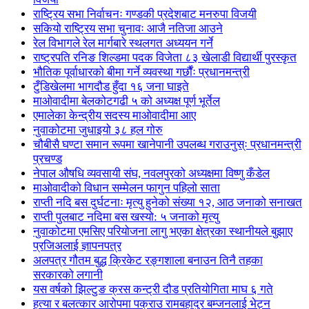
राष्ट्रिय सभा निर्वाचनः गण्डकी प्रदेशबाट मनरुपा विजयी
सकियो राष्ट्रिय सभा चुनावः आजै नतिजा आउने
रेल विभागले रेल मार्गबारे स्थलगत अध्ययन गर्ने
राष्ट्रपति रनिङ शिल्डमा पदक विजेता ८३ खेलाडी विद्यार्थी पुरस्कृत
भौतिक पूर्वाधारको बीमा गर्ने व्यवस्था गर्छौंः प्रधानमन्त्री
टुँडिखेलमा भागदौड हुँदा १६ जना घाइते
माओवादीमा बेलकोटगढी ५ को अध्यक्ष पूर्ण भूर्तेल
एमालेका केन्द्रीय सदस्य माओ‌वादीमा आए
नुवाकोटमा जुधाइयो ३८ हल गोरु
चौबीसै घण्टा समान रूपमा खानेपानी उपलब्ध गराउनुस्ः प्रधानमन्त्री
प्रचण्ड
नेपाल औषधि व्यवसायी संघ, नवलपुरको अध्यक्षमा विष्णु कँडेल
माओवादीको विधान सम्मेलन फागुन पहिलो साता
राप्ती नदि बस दुर्घटनाः मृत्यु हुनेको संख्या १२, आठ जनाको सनाखत
राप्ती पुलबाट नदिमा बस खस्यो: ५ जनाको मृत्यु
नुवाकोटमा एमसिए परियोजना लागु भएका क्षेत्रका स्थानीयले बुझाए
प्रजिअलाई ज्ञापनपत्र
अलपत्र गौतम बुद्ध क्रिकेट रङ्गशाला बनाउन तिनै तहका
सरकारको लगानी
यस वर्षको झिल्टुङ क्रस कन्ट्री दौड प्रतियोगिता माघ ६ गते
हत्या र बलत्कार आरोपमा पक्राउ रामबहादुर बम्जनलाई भेट्न