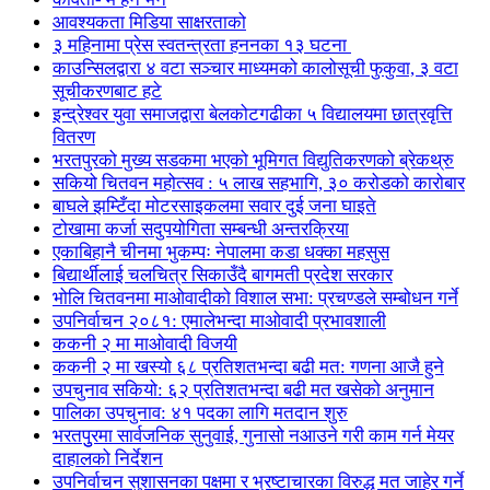
आवश्यकता मिडिया साक्षरताको
३ महिनामा प्रेस स्वतन्त्रता हननका १३ घटना
काउन्सिलद्वारा ४ वटा सञ्चार माध्यमको कालोसूची फुकुवा, ३ वटा
सूचीकरणबाट हटे
इन्द्रेश्वर युवा समाजद्वारा बेलकोटगढीका ५ विद्यालयमा छात्रवृत्ति
वितरण
भरतपुरको मुख्य सडकमा भएको भूमिगत विद्युतिकरणको ब्रेकथ्रु
सकियो चितवन महोत्सव : ५ लाख सहभागि, ३० करोडको कारोबार
बाघले झम्टिँदा मोटरसाइकलमा सवार दुई जना घाइते
टोखामा कर्जा सदुपयोगिता सम्बन्धी अन्तरक्रिया
एकाबिहानै चीनमा भुकम्पः नेपालमा कडा धक्का महसुस
बिद्यार्थीलाई चलचित्र सिकाउँदै बागमती प्रदेश सरकार
भोलि चितवनमा माओवादीको विशाल सभा: प्रचण्डले सम्बोधन गर्ने
उपनिर्वाचन २०८१: एमालेभन्दा माओवादी प्रभावशाली
ककनी २ मा माओवादी विजयी
ककनी २ मा खस्यो ६८ प्रतिशतभन्दा बढी मत: गणना आजै हुने
उपचुनाव सकियो: ६२ प्रतिशतभन्दा बढी मत खसेको अनुमान
पालिका उपचुनाव: ४१ पदका लागि मतदान शुरु
भरतपुुरमा सार्वजनिक सुनुवाई, गुनासो नआउने गरी काम गर्न मेयर
दाहालको निर्देशन
उपनिर्वाचन सुशासनका पक्षमा र भ्रष्टाचारका विरुद्ध मत जाहेर गर्ने