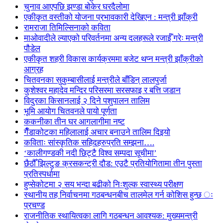
चुनाव आएपछि झण्डा बोकेर घरदैलोमा
एकीकृत वस्तीको योजना प्रभावकारी देखिएन : मन्त्री झाँक्री
रामराजा तिमिल्सिनाको कविता
माओवादीले ल्याएको परिवर्तनमा अन्य दलहरूले रजाईँ गरेः मन्त्री
पौडेल
एकीकृत शहरी विकास कार्यक्रममा बजेट थप्न मन्त्री झाँक्रीको
आग्रह
चितवनका सुकुम्बासीलाई मन्त्रीले बाँडिन् लालपुर्जा
कुशेश्वर महादेव मन्दिर परिसरमा सरसफाइ र बत्ति जडान
विदुरका किसानलाई २ दिने पशुपालन तालिम
भूमि आयोग चितवनले पायो पूर्णता
ककनीका तीन घर आगलागीमा नष्ट
गैँडाकोटका महिलालाई अचार बनाउने तालिम दिइयो
कविताः सांस्कृतिक सहिदहरुप्रति सम्झना….
‘कालीगण्डकी नदी छिट्टै विश्व सम्पदा सूचीमा’
छैठौँ झिल्टुङ क्रसकन्ट्री दौड: एउटै प्रतियोगितामा तीन पुस्ता
प्रतिस्पर्धामा
हुप्सेकोटमा २ सय भन्दा बढीको निःशुल्क स्वास्थ्य परीक्षण
स्थानीय तह निर्वाचनमा गठबन्धनबीच तालमेल गर्न कोशिस हुन्छ ः
प्रचण्ड
राजनीतिक स्थायित्वका लागि गठबन्धन आवश्यक: मुख्यमन्त्री