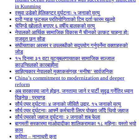
in Kunming
रसुवा उडेको हेलिकप्टर दुर्घटनाः ५ जनाको मृत्यु
दारी ग्याङ फुटसल प्रतियोगिताको टिम दर्ता फारम खुल्यो
चेपिण्डे खोलाले बगाएर ६ वर्षीय बालकको मृत्यु
नेपालको आर्थिक सामाजिक विकास नै चीनको उत्कट चाहना होः
राजदूत छन सोङ
संघीयताका अवसर र उपलब्धीको सदुपयोग गर्नुपर्नेमा वक्ताहरुको
जोड
१५ दिनमा ३१ वटा युट्युबलगायतका सामाजिक सञ्जाल
काउन्सिलको कारबाहीमा
साहित्यकार नेपालको मुक्तकसंग्रह ‘मनीषा’ सार्वजनिक
China’s commitment to modernization and deeper
reform
अब सरकारमा जाने होइन, जनतामा जाने र पार्टी सुदृढ गर्नेतिर ध्यान
दिइनेछ : प्रचण्ड
सौर्य एयर दुर्घटनाः ४ जनाको जीवितै उद्दार, १५ जनाको मृत्यु
सौर्य एयर दुर्घटनाः आफ्नै कर्मचारी लिएर पोखरा जाँदै थियो जहाज
सौर्य एयरको जहाज दुर्घटनाः २ जनाको शब फेला
बागमती सरकारमा माओवादीका शालिकरामका १८ महिनाः यस्तो भयो
काम
कविता – नानाथरी कुरा