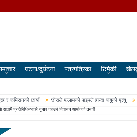
समाचार
घटना/दुर्घटना
पत्रपत्रिका
छिमेकी
खेल
्रह र कमिसनको छायाँ
छोराले फलामको पाइपले हान्दा बाबुको मृत्यु
 सातामै प्रतिनिधिसभाको चुनाव गराउने निर्वाचन आयोगको तयारी
बालेन सरकारले सिमा क्षेत्रका जनतालाई अनावश्यक दु:ख दियो
पूर्वप्र
हरुले शपथ लिए
चार स्थानमा रास्वपा विजयीः काँग्रेस र नेकपाले खाता ख
नमा रास्वपा अगाडि