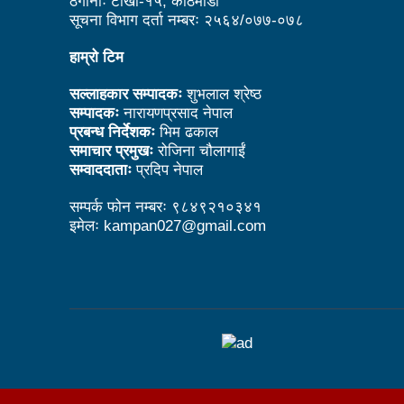
ठेगानाः टोखा-१५, काठमाडौँ
सूचना विभाग दर्ता नम्बरः २५६४/०७७-०७८
काउन्सिल नै नबोले कसले बोल्ने: अध
हाम्रो टिम
विदेशमा रहेका नेपालीहरूको हितरक्षा
के छ रास्वपाका महामन्त्री डा ढका
सल्लाहकार सम्पादकः
शुभलाल श्रेष्ठ
सम्पादकः
नारायणप्रसाद नेपाल
बेलकोटगढीको चौथो नगरअधिवेसनः 
प्रबन्ध निर्देशकः
भिम ढकाल
समाचार प्रमुखः
रोजिना चौलागाईं
ट्राफिक प्रहरीबाट कुटिए सर्वसाध
सम्वाददाताः
प्रदिप नेपाल
उद्योगको प्रवर्द्धन र विस्तारका 
सम्पर्क फोन नम्बरः ९८४९२१०३४१
इमेलः kampan027@gmail.com
आगामी आर्थिक वर्षभित्रै भरतपुर 
चीन भ्रमणका क्रममा भएका सम्झौता
लुम्बिनी प्रदेशले घरबाटै व्यवसायिक फ
कसरी पाइनेछ बेलकोटगढीबासीले न
अपाङ्गता भएका व्यक्तिहरूको यौन
काउन्सिलद्वारा परराष्ट्र मामिला 