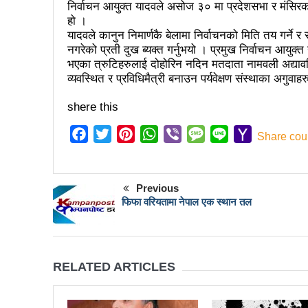
कर्फ्यु लागे पनि तीनकुने क्षेत्र
निर्वाचन आयुक्त यादवले असोज ३० मा प्रदेशसभा र मंसिरक
हो ।
काठमाडौँमा माओवादीको नेतृत्वमा 
यादवले कानुन निमार्णकै बेलामा निर्वाचनको मिति तय गर्ने 
नगरेको प्रती दुख ब्यक्त गर्नुभयो । प्रमुख निर्वाचन आयु
लव प्याकुरेलद्वारा निर्देशित वृत्तच
भएका त्रुटिहरुलाई दोहोरिन नदिन मतदाता नामवली अद्या
व्यवस्थित र प्रविधिमैत्री बनाउन पर्यवेक्षण संस्थाका अगुवा
भरतपुरका १ सय २९ सुकुम्बासी घर
‘महिला अधिकारका निम्ति सदनबा
shere this
त्रिदेशीय विद्युत ब्यापार सम्झौता 
Facebook
Twitter
Pinterest
WhatsApp
Viber
Message
Line
Yahoo
Share cou
Mail
३ महिनामा प्रेस स्वतन्त्रता ह
इन्द्रेश्वर युवा समाजद्वारा बेलकोट
Previous
फिफा वरियतामा नेपाल एक स्थान तल
सकियो चितवन महोत्सव : ५ लाख
टोखामा कर्जा सदुपयोगिता सम्बन्धी
भोलि चितवनमा माओवादीको विशाल स
RELATED ARTICLES
ककनी २ मा खस्यो ६८ प्रतिशतभन्