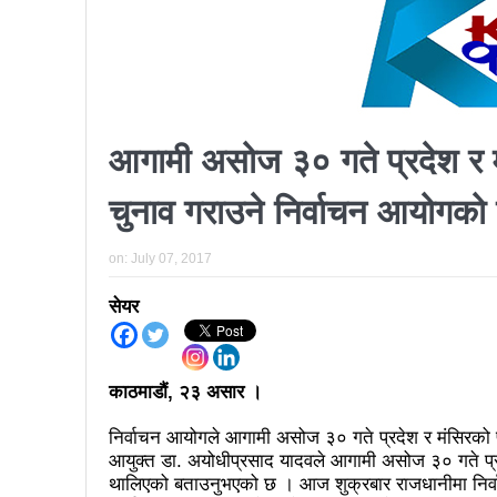
प्रतिनिधिसभा सदस्य निर्वाचनः ६०
निर्वाचनले सङ्घीय लोकतान्त्रिक 
आज प्रतिनिधिसभा सदस्य निर्वाच
आगामी असोज ३० गते प्रदेश र म
पुरस्कार वितरणबिनै काउन्सिलले सम्पन
चुनाव गराउने निर्वाचन आयोगको 
खतिवडाको नयाँ गीत जमाना आज
चलचित्र विकास बोर्डका नवनियुक्
on:
July 07, 2017
महानगर यातायातले थप्यो १२ वटा व
सेयर
फोहोरमैला व्यवस्थापन संघ नेपालको
समाचार हटाउने अदालतको आदेश र पत
काठमाडौं, २३ असार ।
लोकतान्त्रिक सहिद सन्तति वृत्ति 
निर्वाचन आयोगले आगामी असोज ३० गते प्रदेश र मंसिरको प
नवलपरासी काठमाडौँ सम्पर्क समन्वय
आयुक्त डा. अयोधीप्रसाद यादवले आगामी असोज ३० गते प्रद
थालिएको बताउनुभएको छ । आज शुक्रबार राजधानीमा निर्वाचन