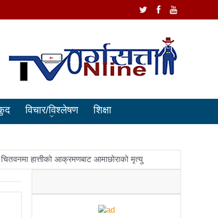
कुद
विचार/विश्लेषण
शिक्षा
चितवनमा हात्तीको आक्रमणबाट आमाछोराको मृत्यु
धानमन्त्री ओलीलाई पितृशोक
ोले