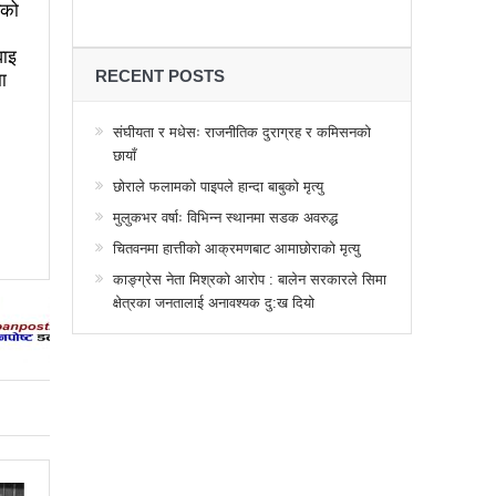
्थानमा कर्फ्यु आदेश
एको
 तनावग्रस्त
वाइ
RECENT POSTS
ा
महाधिवेसनमा पुरस्कृत हुँदै यी पत्रकार
र, देशैभर अभियानात्मक कार्यक्रम
संघीयता र मधेसः राजनीतिक दुराग्रह र कमिसनको
छायाँ
गरद्वारा वैचारिक, राजनीतिक कार्यशाला
छोराले फलामको पाइपले हान्दा बाबुको मृत्यु
या साक्षरताको
मुलुकभर वर्षाः विभिन्न स्थानमा सडक अवरुद्ध
चितवनमा हात्तीको आक्रमणबाट आमाछोराको मृत्यु
वा, ३ वटा सूचीकरणबाट हटे
काङ्ग्रेस नेता मिश्रको आरोप : बालेन सरकारले सिमा
िगत विद्युतिकरणको ब्रेकथ्रु
क्षेत्रका जनतालाई अनावश्यक दु:ख दियो
ुई जना घाइते
बिद्यार्थीलाई चलचित्र सिकाउँदै बागमती प्रदेश सरकार
 प्रभावशाली
ककनी २ मा माओवादी विजयी
 मत खसेको अनुमान