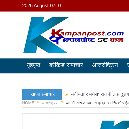
2026 August 07, 0
गृहपृष्ठ
ब्रेकिङ समाचार
अन्तर्राष्ट्रिय
ताजा समाचार
संघीयता र मधेसः राजनीतिक दुराग
HOME
अन्तरक्रिया
आगामी असोज ३० गते प्रदेश र मंसिरको पहिलो
काङ्ग्रेस नेता मिश्रको आरोप : 
नवनिर्वाचित राष्ट्रिय सभा सदस्य
रञ्जु दर्शना विजयीः अधिकांश स्था