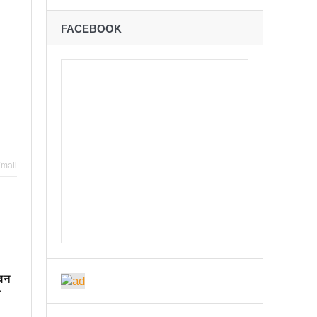
ने
FACEBOOK
शान्तिपूर्ण रुपमा मतदान सम्पन्न
कविता – अपजश
बः समय बुझेर बाटो खुलाउन मन्त्री घिसिङको म्यासेज
रोध – प्रेमविनोद नन्दन
अध्यक्षमा जिलिङका पुडासैनी
mail
्छताका लागि ३९२ साइकल यात्रीको सचेतनामूलक र्‍याली
ाचन
ारको मृत्यु
ी