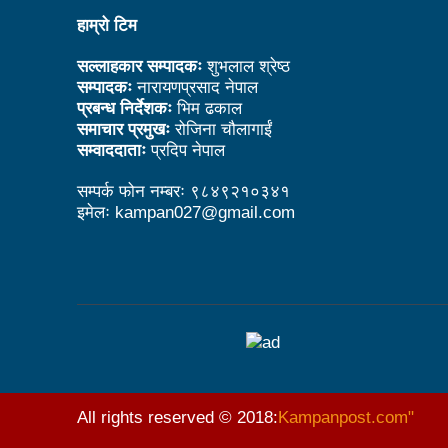
हाम्रो टिम
काउन्सिल नै नबोले कसले बोल्ने: अध
विदेशमा रहेका नेपालीहरूको हितरक्षा
सल्लाहकार सम्पादकः
शुभलाल श्रेष्ठ
सम्पादकः
नारायणप्रसाद नेपाल
के छ रास्वपाका महामन्त्री डा ढका
प्रबन्ध निर्देशकः
भिम ढकाल
समाचार प्रमुखः
रोजिना चौलागाईं
बेलकोटगढीको चौथो नगरअधिवेसनः 
सम्वाददाताः
प्रदिप नेपाल
ट्राफिक प्रहरीबाट कुटिए सर्वसाध
सम्पर्क फोन नम्बरः ९८४९२१०३४१
इमेलः kampan027@gmail.com
उद्योगको प्रवर्द्धन र विस्तारका 
आगामी आर्थिक वर्षभित्रै भरतपुर 
चीन भ्रमणका क्रममा भएका सम्झौता
लुम्बिनी प्रदेशले घरबाटै व्यवसायिक फ
कसरी पाइनेछ बेलकोटगढीबासीले न
अपाङ्गता भएका व्यक्तिहरूको यौन
All rights reserved © 2018:
Kampanpost.com"
काउन्सिलद्वारा परराष्ट्र मामिला 