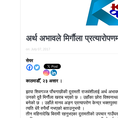
प्रतिनिधिसभा सदस्य निर्वाचनः ६०
निर्वाचनले सङ्घीय लोकतान्त्रिक 
आज प्रतिनिधिसभा सदस्य निर्वाच
अर्थ अभावले मिर्गाैला प्रत्यारोप
पुरस्कार वितरणबिनै काउन्सिलले सम्पन
खतिवडाको नयाँ गीत जमाना आज
on:
July 07, 2017
चलचित्र विकास बोर्डका नवनियुक्
सेयर
महानगर यातायातले थप्यो १२ वटा व
फोहोरमैला व्यवस्थापन संघ नेपालको
काठमाडौँ, २३ असार ।
समाचार हटाउने अदालतको आदेश र पत
झापा शिवगञ्ज पाँचगाछीकी दुरामती राजवंशीलाई अर्थ अभावमा 
उनको दुवै मिर्गाैला खराब भएको छ । उहाँका छोरा विश्वनाथल
लोकतान्त्रिक सहिद सन्तति वृत्ति 
बनेको छ । उहाँले मानव अङ्ग प्रत्यापरोण केन्द्र भक्तपुरमा
त्यति धेरै रुपैयाँ नभएको बताउनुभयो ।
नवलपरासी काठमाडौँ सम्पर्क समन्वय
तीन महिनादेखि बिरामी रहनुभएका दुरामतीको उपचार गाउँघर