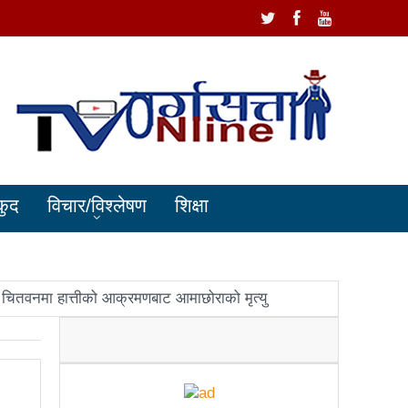
कुद
विचार/विश्लेषण
शिक्षा
चितवनमा हात्तीको आक्रमणबाट आमाछोराको मृत्यु
धानमन्त्री ओलीलाई पितृशोक
ोले