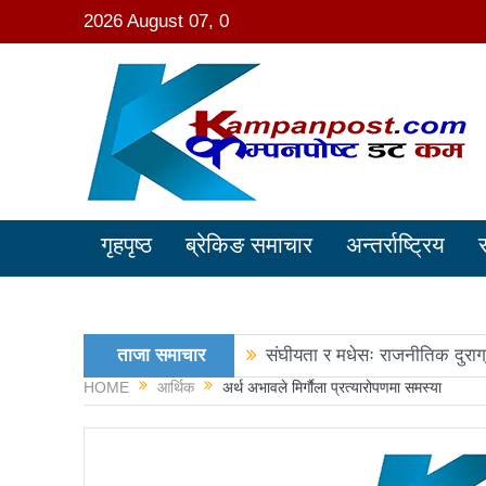
2026 August 07, 0
गृहपृष्ठ
ब्रेकिङ समाचार
अन्तर्राष्ट्रिय
ताजा समाचार
संघीयता र मधेसः राजनीतिक दुराग
HOME
आर्थिक
अर्थ अभावले मिर्गाैला प्रत्यारोपणमा समस्या
काङ्ग्रेस नेता मिश्रको आरोप : 
नवनिर्वाचित राष्ट्रिय सभा सदस्य
रञ्जु दर्शना विजयीः अधिकांश स्था