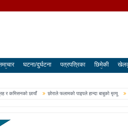
समाचार
घटना/दुर्घटना
पत्रपत्रिका
छिमेकी
खेल
्रह र कमिसनको छायाँ
छोराले फलामको पाइपले हान्दा बाबुको मृत्यु
बालेन सरकारले सिमा क्षेत्रका जनतालाई अनावश्यक दु:ख दियो
पूर्वप्र
हरुले शपथ लिए
चार स्थानमा रास्वपा विजयीः काँग्रेस र नेकपाले खाता ख
नमा रास्वपा अगाडि