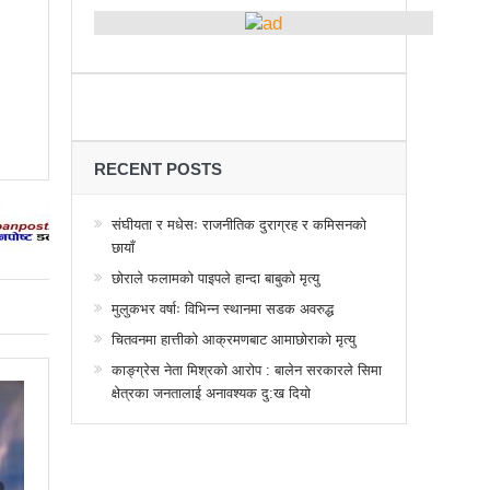
्थानमा कर्फ्यु आदेश
 तनावग्रस्त
महाधिवेसनमा पुरस्कृत हुँदै यी पत्रकार
र, देशैभर अभियानात्मक कार्यक्रम
गरद्वारा वैचारिक, राजनीतिक कार्यशाला
RECENT POSTS
या साक्षरताको
संघीयता र मधेसः राजनीतिक दुराग्रह र कमिसनको
छायाँ
वा, ३ वटा सूचीकरणबाट हटे
छोराले फलामको पाइपले हान्दा बाबुको मृत्यु
िगत विद्युतिकरणको ब्रेकथ्रु
मुलुकभर वर्षाः विभिन्न स्थानमा सडक अवरुद्ध
ुई जना घाइते
चितवनमा हात्तीको आक्रमणबाट आमाछोराको मृत्यु
काङ्ग्रेस नेता मिश्रको आरोप : बालेन सरकारले सिमा
बिद्यार्थीलाई चलचित्र सिकाउँदै बागमती प्रदेश सरकार
क्षेत्रका जनतालाई अनावश्यक दु:ख दियो
 प्रभावशाली
ककनी २ मा माओवादी विजयी
 मत खसेको अनुमान