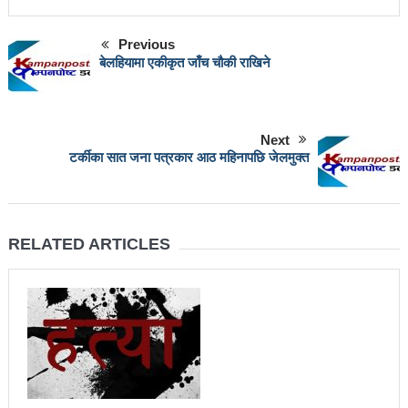
चलचित्र विकास बोर्डका नवनियुक्त सदस्य गणेश सुवेदीलाई
आइएनएनएफद्वारा सम्मान
Previous
बेलहियामा एकीकृत जाँच चौकी राखिने
एनआरएनए बेलायतको अध्यक्षमा जिलिङका पुडासैनी
महानगर यातायातले थप्यो १२ वटा विद्युतीय बस
गणेश पण्डितको कवितासङ्ग्रह कालापानी लोकार्पण
Next
टर्कीका सात जना पत्रकार आठ महिनापछि जेलमुक्त
फोहोरमैला व्यवस्थापन संघ नेपालको अध्यक्षमा नुवाकोटका घिमिरे
निर्वाचित
RELATED ARTICLES
कविता – सुख भोग
समाचार हटाउने अदालतको आदेश र पत्रकार पक्राउ पुर्जीबारे
काउन्सिल सुक्ष्म अध्ययनमा
लोकतान्त्रिक सहिद सन्तति वृत्ति कोष स्थापनाः सहिदका
बालबालिकाको शिक्षामा खर्च हुने