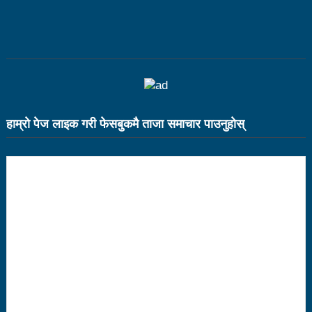
भरतपुर महानगर युवा संजालको फुटसल : पुरुषतर्फ वडा नं. ५ र
महिलातर्फ २३ विजयी
Public governance training class for sister cities
in Indian Ocean Rim countries was successfully
हाम्राे पेज लाइक गरी फेसबुकमै ताजा समाचार पाउनुहाेस्
launched in Kunming
रसुवा उडेको हेलिकप्टर दुर्घटनाः ५ जनाको मृत्यु
दारी ग्याङ फुटसल प्रतियोगिताको टिम दर्ता फारम खुल्यो
चेपिण्डे खोलाले बगाएर ६ वर्षीय बालकको मृत्यु
नेपालको आर्थिक सामाजिक विकास नै चीनको उत्कट चाहना
होः राजदूत छन सोङ
संघीयताका अवसर र उपलब्धीको सदुपयोग गर्नुपर्नेमा वक्ताहरुको
जोड