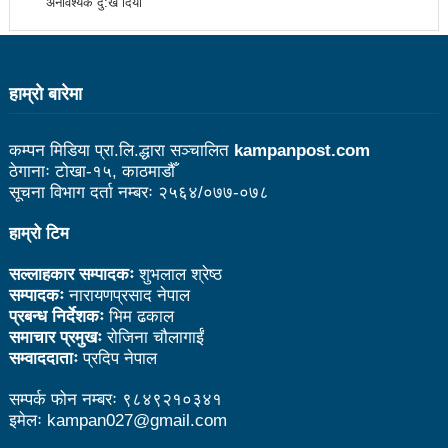
अनावश्यक दु:ख दियो
उत्कृष्ट
संविधानसभाबाट संविधान बनाउने मुद्दा जनयुद्धको मुख्य मुद्दा होः
हाम्राे बारेमा
प्रचण्ड
बोगटीको स्मृतिमा रक्तदान कार्यक्रम
कम्पन मिडिया प्रा.लि.द्धारा सञ्चालित
kampanpost.com
ठेगानाः टोखा-१५, काठमाडौँ
पब्लिक स्पिच नेपालको विजेता बने दैलेखका दिल बहादुर
सूचना विभाग दर्ता नम्बरः २५६४/०७७-०७८
संविधानको रक्षा र कार्यान्वयनमा जनताको खबरदारी आवश्यकः
हाम्रो टिम
प्रचण्ड
सल्लाहकार सम्पादकः
शुभलाल श्रेष्ठ
माओवादीमा जनपरिचालनका कार्यक्रमको तयारीः तीन
सम्पादकः
नारायणप्रसाद नेपाल
प्रबन्ध निर्देशकः
भिम ढकाल
आयोगको बैठक सकियो
समाचार प्रमुखः
रोजिना चौलागाईं
सम्वाददाताः
प्रदिप नेपाल
वृत्तचित्र फिल्म ‘गर्ल्स रिराइटिङ डेस्टिनी’ को विशेष प्रदर्शनी
सम्पर्क फोन नम्बरः ९८४९२१०३४१
दुईपिपलमा बुधबार रोपाइ जात्राः कलाकारको व्यवस्थापनमा
इमेलः kampan027@gmail.com
जनप्रतिनिधि