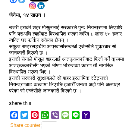
अझ सुदृढ बनाएको छः प्रचण्ड
जेनेभा, १४ साउन ।
छिटफुटबाहेक शान्तिपूर्ण रुपमा मतदान सम्पन्न
उत्तरी इराकी शहर मोसुललाई सरकारले पुनः नियन्त्रणमा लिएपछि
आज प्रतिनिधिसभा सदस्य निर्वाचनः देशैभर मतदान जारी
पनि यसअघि त्यहाँबाट विस्थापित भएका करिब ८ लाख ४० हजार
व्यक्ति घर फर्किन सकेका छैनन् ।
बैतडीमा जन्तिबस दुर्घटनाः १३ जनाको मृत्यु
संयुक्त राष्ट्रसङ्घीय आप्रवासीसम्बन्धी एजेन्सीले शुक्रबार सो
जानकारी दिएको छ ।
कविता – अपजश
इराकी सेनाले मोसुल शहरलाई आतङ्ककारीबाट फिर्ता गर्ने क्रममा
आतङ्ककारीसँग भएकोे भीषण भीडन्तका कारण ती नागरिक
पुरस्कार वितरणबिनै काउन्सिलले सम्पन्न गर्‍यो वार्षिकोत्सव
विस्थापित भएका थिए ।
इराकी सरकारी सुरक्षाबलले सो शहर इस्लामिक स्टेट्सको
हितेन्द्रदेव शाक्यलाई पद छाड्नुपर्ने नैतिक दबाबः समय बुझेर
नियन्त्रणबाट कब्जामा लिएपछि हजारौँ जनता अझै पनि अलपत्र
बाटो खुलाउन मन्त्री घिसिङको म्यासेज
परेका सो एन्जेसीले जानकारी दिएको छ ।
खतिवडाको नयाँ गीत जमाना आजकाल
shere this
सहनशीलताको ब्रेक
Facebook
Twitter
Pinterest
WhatsApp
Viber
Message
Line
Yahoo
Mail
राममाया च्यामिनीसँग दशरथ चन्दको अनुरोध – प्रेमविनोद नन्दन
Share counter