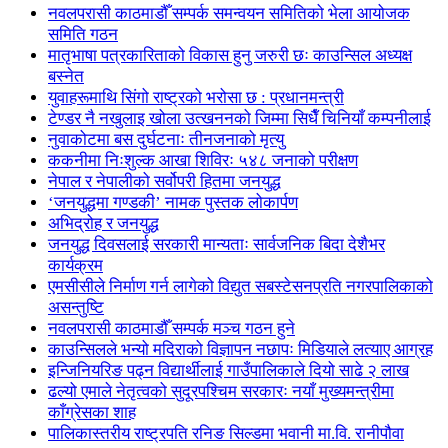
नवलपरासी काठमाडौँ सम्पर्क समन्वयन समितिको भेला आयोजक
समिति गठन
मातृभाषा पत्रकारिताको विकास हुनु जरुरी छः काउन्सिल अध्यक्ष
बस्नेत
युवाहरूमाथि सिंगो राष्ट्रको भरोसा छ : प्रधानमन्त्री
टेण्डर नै नखुलाइ खोला उत्खननको जिम्मा सिधैँ चिनियाँ कम्पनीलाई
नुवाकोटमा बस दुर्घटनाः तीनजनाको मृत्यु
ककनीमा निःशुल्क आखा शिविरः ५४८ जनाको परीक्षण
नेपाल र नेपालीको सर्वोपरी हितमा जनयुद्ध
‘जनयुद्धमा गण्डकी’ नामक पुस्तक लोकार्पण
अभिद्रोह र जनयुद्ध
जनयुद्ध दिवसलाई सरकारी मान्यताः सार्वजनिक बिदा देशैभर
कार्यक्रम
एमसीसीले निर्माण गर्न लागेको विद्युत सबस्टेसनप्रति नगरपालिकाको
असन्तुष्टि
नवलपरासी काठमाडौँ सम्पर्क मञ्च गठन हुने
काउन्सिलले भन्यो मदिराको विज्ञापन नछापः मिडियाले लत्याए आग्रह
इन्जिनियरिङ पढ्न विद्यार्थीलाई गाउँपालिकाले दियो साढे २ लाख
ढल्यो एमाले नेतृत्वको सुदूरपश्चिम सरकारः नयाँ मुख्यमन्त्रीमा
काँग्रेसका शाह
पालिकास्तरीय राष्ट्रपति रनिङ सिल्डमा भवानी मा.वि. रानीपौवा