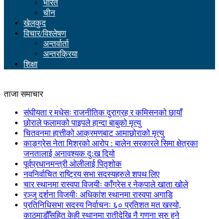
भारत
चीन
खेलकुद
विचार/विश्लेषण
अन्तर्वार्ता
अन्तरक्रिया
शिक्षा
ताजा समाचार
संघीयता र मधेसः राजनीतिक दुराग्रह र कमिसनको छायाँ
छोराले फलामको पाइपले हान्दा बाबुको मृत्यु
चितवनमा हात्तीको आक्रमणबाट आमाछोराको मृत्यु
काङ्ग्रेस नेता मिश्रको आरोप : बालेन सरकारले सिमा क्षेत्रका
जनतालाई अनावश्यक दु:ख दियो
पूर्वप्रधानमन्त्री ओलीलाई पितृशोक
नवनिर्वाचित राष्ट्रिय सभा सदस्यहरुले शपथ लिए
चार स्थानमा रास्वपा विजयीः काँग्रेस र नेकपाले खाता खोले
रञ्जु दर्शना विजयीः अधिकांश स्थानमा रास्वपा अगाडि
प्रतिनिधिसभा सदस्य निर्वाचनः ६० प्रतिशत मत खस्यो,
काठमाडौँसहित केही स्थानमा रातीदेखि नै गणना सुरु हुने