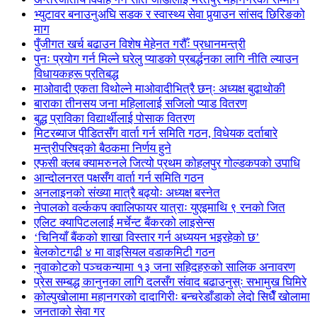
भ्युटावर बनाउनुअघि सडक र स्वास्थ्य सेवा पुर्‍याउन सांसद छिरिङको
माग
पुँजीगत खर्च बढाउन विशेष मेहेनत गरौँः प्रधानमन्त्री
पुनः प्रयोग गर्न मिल्ने घरेलु प्याडको प्रबर्द्धनका लागि नीति ल्याउन
विधायकहरू प्रतिबद्ध
माओवादी एकता विथोल्ने माओवादीभित्रै छन्ः अध्यक्ष बुढाथोकी
बाराका तीनसय जना महिलालाई सजिलो प्याड वितरण
बुद्ध प्राविका विद्यार्थीलाई पोसाक वितरण
मिटरब्याज पीडितसँग वार्ता गर्न समिति गठन, विधेयक दर्ताबारे
मन्त्रीपरिषद्को बैठकमा निर्णय हुने
एफसी क्लब क्यामरुनले जित्यो प्रथम कोहलपुर गोल्डकपको उपाधि
आन्दोलनरत पक्षसँग वार्ता गर्न समिति गठन
अनलाइनको संख्या मात्रै बढ्योः अध्यक्ष बस्नेत
नेपालको वर्ल्ककप क्वालिफायर यात्राः युएइमाथि ९ रनको जित
एलिट क्यापिटललाई मर्चेन्ट बैंकरको लाइसेन्स
‘चिनियाँ बैंकको शाखा विस्तार गर्न अध्ययन भइरहेको छ’
बेलकोटगढी ४ मा वाइसियल वडाकमिटी गठन
नुवाकोटको पञ्चकन्यामा १३ जना सहिदहरुको सालिक अनावरण
प्रेस सम्बद्ध कानुनका लागि दलसँग संवाद बढाउनुस्ः सभामुख घिमिरे
कोल्पुखोलामा महानगरको दादागिरीः बन्चरेडाँडाको लेदो सिधैँ खोलामा
जनताको सेवा गर