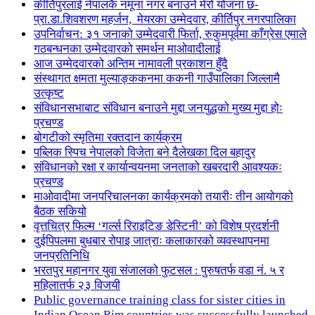
कीर्तिपुरलाई नेपालकै नमूना नगर बनाउने मेरो योजना छ-
प्रा.डा.शिवशरण महर्जन, मेयरका उम्मेदवार, कीर्तिपुर नगरपालिका
उपनिर्वाचन: ३१ जनाको उम्मेदवारी फिर्ता, रुकुमपूर्वमा काँग्रेस एमाले
गठबन्धनका उम्मेदवारको समर्थन माओवादीलाई
आज उम्मेदवारको अन्तिम नामावली प्रकाशन हुँदै
संस्थागत क्षमता मुल्याङ्ककनमा ककनी गाउँपालिका जिल्लामै
उत्कृष्ट
संविधानसभाबाट संविधान बनाउने मुद्दा जनयुद्धको मुख्य मुद्दा होः
प्रचण्ड
बोगटीको स्मृतिमा रक्तदान कार्यक्रम
पब्लिक स्पिच नेपालको विजेता बने दैलेखका दिल बहादुर
संविधानको रक्षा र कार्यान्वयनमा जनताको खबरदारी आवश्यकः
प्रचण्ड
माओवादीमा जनपरिचालनका कार्यक्रमको तयारीः तीन आयोगको
बैठक सकियो
वृत्तचित्र फिल्म ‘गर्ल्स रिराइटिङ डेस्टिनी’ को विशेष प्रदर्शनी
दुईपिपलमा बुधबार रोपाइ जात्राः कलाकारको व्यवस्थापनमा
जनप्रतिनिधि
भरतपुर महानगर युवा संजालको फुटसल : पुरुषतर्फ वडा नं. ५ र
महिलातर्फ २३ विजयी
Public governance training class for sister cities in
Indian Ocean Rim countries was successfully launched