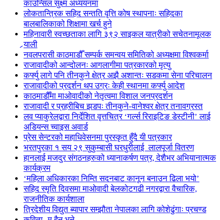
काउन्सिल सुक्ष्म अध्ययनमा
लोकतान्त्रिक सहिद सन्तति वृत्ति कोष स्थापनाः सहिदका
बालबालिकाको शिक्षामा खर्च हुने
महिनावारी स्वच्छताका लागि ३९२ साइकल यात्रीको सचेतनामूलक
र्‍याली
नवलपरासी काठमाडौँ सम्पर्क समन्वय समितिको अध्यक्षमा विश्वकर्मा
राजावादीको आन्दोलनः आगलागीमा पत्रकारको मृत्यु
कर्फ्यु लागे पनि तीनकुने क्षेत्र अझै अशान्तः सडकमा सेना परिचालन
राजावादीको प्रदर्शन थप उग्रः केही स्थानमा कर्फ्यु आदेश
काठमाडौँमा माओवादीको नेतृत्वमा विशाल जनप्रदर्शन
राजावादी र प्रहरीबिच झडपः तीनकुने-वानेश्वर क्षेत्र तनावग्रस्त
लव प्याकुरेलद्वारा निर्देशित वृत्तचित्र ‘गर्ल्स रिराइटिङ डेस्टीनी’ लाई
अडियन्स च्वाइस अवार्ड
प्रेस सेन्टरको महाधिवेसनमा पुरस्कृत हुँदै यी पत्रकार
भरतपुरका १ सय २९ सुकुम्बासी घरधुरीलाई लालपूर्जा वितरण
हानलाई मजदुर संगठनहरुको ध्यानाकर्षण पत्र, देशैभर अभियानात्मक
कार्यक्रम
‘महिला अधिकारका निम्ति सदनबाट कानून बनाउन ढिला भयो’
सहिद स्मृति दिवसमा माओवादी बेलकोटगढी नगरद्वारा वैचारिक,
राजनीतिक कार्यशाला
त्रिदेशीय विद्युत ब्यापार सम्झौता नेपालका लागि कोशेढुंगाः प्रचण्ड
कविता- म हैन भने