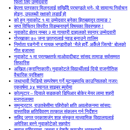
फिर्ता लिए उम्मेदवारी
बेपत्ता पत्रकार मिलनलाई सम्झिँदै प्रचण्डले भने- यो सामान्य निर्वाचन
होइन, उपलब्धी रक्षाको लडाइँ हो
को हुन् नुवाकोट १ मा उम्मेदवार बनेका हितबहादुर तामाङ ?
सप्त विचित्र विपरीत विडम्बनापूर्ण विषयका विवरणहरु !
नुवाकोट क्षेत्र नम्बर २ मा गायत्री दाहालको स्वन्त्र उम्मेदवारी
गोरखाका ७० जना छात्रालाई प्याड बनाउने तालिम
निर्माता पङ्गेनी र गायक भण्डारीको ‘मैले हारेँ, अर्कैले जित्यो’ बोलको
गीत बजारमा
नुवाकोट १ मा प्रत्यक्षतर्फ माओवादीबाट सांसद तामाङ सर्वसम्मत
सिफारिस
अखिल (क्रान्तिकारी) नुवाकोटले विद्यार्थीलाई दियो राजनीतिक
वैचारिक प्रशिक्षण
जथाभावी भिडियो सम्प्रेषण गर्ने युट्युबमाथि काउन्सिलको नजरः
एकवर्षमा ३४ च्यानल साइबर ब्युरोमा
कोल्पुटार – दियाले सडकको डिपिआर बोकेर मेयर लामा शहरी
मन्त्रालयमा
समुन्द्रटार, राउतबेसीमा पहिरोको क्षति अवलोकनमा सांसदः
वास्तविक क्षतिविवरण तत्काल संकलन गर्न निर्देशन
सहिद जगत प्रकाशजंग शाह संस्कृत माध्यामिक विद्यालयलाई
अमेरिका बस्ने नुवाकोटेको सहयोग
सवाल राष्ट्रियता, जनता र देशकै कमजोर अवस्थाको