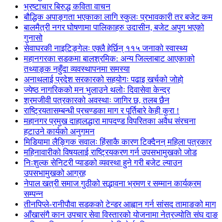
भ्रष्टाचार बिरुद्ध कविता वाचन
बौद्धिक अपाङ्गता भएकाका लागि स्कुलः प्रभावकारी तर बजेट कम
बालमैत्री नगर घोषणामा पालिकाहरु उदासीन, बजेट अपुग भएको
गुनासो
सेवाघरकी नाइटिङ्गेलः एक्लै हेर्छिन् ११५ जनाको स्वास्थ्य
महानगरका सडकमा बालश्रमिक: अन्य जिल्लाबाट आएकाको
तथ्याङ्क नहुँदा व्यवस्थापनमा समस्या
अनाथलाई प्रदेश सरकारको सहयोगः पढाइ खर्चको जोहो
ज्येष्ठ नागरिकको मन भुलाउने थलोः दिवासेवा केन्द्र
श्रमजीवी पत्रकारको अवस्थाः जागिर छ, तलब छैन
राष्ट्रियतासम्बन्धी प्रचण्डका माग र पूर्तिबारे केही कुरा !
महानगर प्रमुख दाहालद्धारा मापदण्ड विपरितका अवैध संरचना
हटाउने कार्यको अनुगमन
मिडियामा लैङ्गिक सवालः हिंसाकै कारण टिक्दैनन् महिला पत्रकार
महिनावारीको विषयलाई राष्ट्रियकरण गर्न उपसभामुखको जोड
निःशुल्क सेनिटरी प्याडको व्यवस्था हुने गरी बजेट ल्याउन
उपसभामुखको आग्रह
नेपाल खत्री समाज गुठीको सद्भावना भ्रमण र सम्मान कार्यक्रम
सम्पन्न
तीनपिप्ले-रानीपौवा सडकको टेन्डर आह्वान गर्न सांसद तामाङको माग
आँखासंगै कान उपचार सेवा विस्तारको योजनामा नेत्रज्योति संघ दाङ