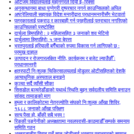
अटिजम विद्यालयलाई महानगरले दियो ई–रिक्सा
अनुसन्धानमा बाधा पुग्नेगरी दुष्प्रचार नगर्न काउन्सिलको अपिल
अष्ट्रेलियाली सहायक विदेश मन्त्रीद्वारा प्रधानमन्त्रीसँग भेटवार्ता
पत्रकारलाई पक्राउ र कारबाही गर्न प्रहरीलाई पत्राचार नगरिएको
काउन्सिलको प्रष्टोक्ति
दार्चुला हिमपहिरो : २ महिलासहित ३ जनाको शव भेटियो
दार्चुलामा हिमपहिरोः ५ जना बेपत्ता
भरतपुरलाई हरियाली बगैँचाको रुपमा विकास गर्न लागिएको छ :
प्रमुख दाहाल
उत्पादन र रोजगारलक्षित नीति, कार्यक्रम र बजेट ल्याउँछौँ :
प्रधानमन्त्री
क्षत्रपाटी निःशुल्क चिकित्सालयलाई मोडुलर ओटीसहितको देशकै
अत्याधुनिक अस्पताल बनाइने
कुञ्चा सर्दै व्याँसी सौका
सिसडोल बञ्चरेडाँडाको यथार्थ स्थिति बुझ्न सर्वदलीय समिति बनाउन
सांसद तामाङको माग
हुम्ला र कालिकोटमा नेत्रज्योति संघको निःशुल्क आँखा शिविर,
१६८८ जनाको आँखा परिक्षण
सत्य पैसा हो, बाँकी सबै भ्रम !
रिङ्की पङ्गेनीको अध्यक्षतामा नवलपरासी-काठमाडौँ सम्पर्क समन्वय
समिति गठन
अन्तरजातीय विवाह गर्ने सात जोडीलाई भरतपुर महानगरको सम्मान