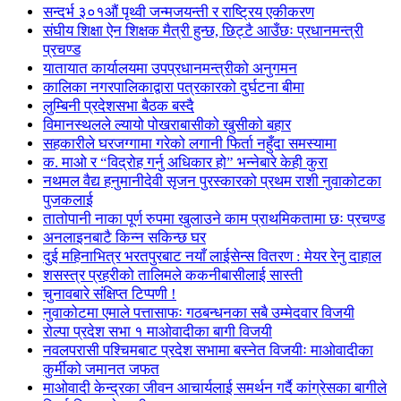
सन्दर्भ ३०१औं पृथ्वी जन्मजयन्ती र राष्ट्रिय एकीकरण
संघीय शिक्षा ऐन शिक्षक मैत्री हुन्छ, छिट्टै आउँछः प्रधानमन्त्री
प्रचण्ड
यातायात कार्यालयमा उपप्रधानमन्त्रीको अनुगमन
कालिका नगरपालिकाद्वारा पत्रकारको दुर्घटना बीमा
लुम्बिनी प्रदेशसभा बैठक बस्दै
विमानस्थलले ल्यायो पोखराबासीको खुसीको बहार
सहकारीले घरजग्गामा गरेको लगानी फिर्ता नहुँदा समस्यामा
क. माओ र “विद्रोह गर्नु अधिकार हो” भन्नेबारे केही कुरा
नथमल वैद्य हनुमानीदेवी सृजन पुरस्कारको प्रथम राशी नुवाकोटका
पुजकलाई
तातोपानी नाका पूर्ण रुपमा खुलाउने काम प्राथमिकतामा छः प्रचण्ड
अनलाइनबाटै किन्न सकिन्छ घर
दुई महिनाभित्र भरतपुरबाट नयाँ लाईसेन्स वितरण : मेयर रेनु दाहाल
शसस्त्र प्रहरीको तालिमले ककनीबासीलाई सास्ती
चुनावबारे संक्षिप्त टिप्पणी !
नुवाकोटमा एमाले पत्तासाफः गठबन्धनका सबै उम्मेदवार विजयी
रोल्पा प्रदेश सभा १ माओवादीका बागी विजयी
नवलपरासी पश्चिमबाट प्रदेश सभामा बस्नेत विजयीः माओवादीका
कुर्मीको जमानत जफत
माओवादी केन्द्रका जीवन आचार्यलाई समर्थन गर्दै कांग्रेसका बागीले