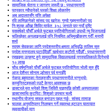
सामाजिक चेतना र जागरण जरूरी छ : प्रधानमन्त्री
पत्रकार न्यौपानेको घरको शिक्षा लोकार्पण
अब अदालतसँग यत्ति अपेक्षा
रवि लामिछानेको सांसद पद खारेजः गुम्यो गृहमन्त्रीको पद
निःशुल्क आँखा शिविर मार्फत ३५८ जनाले पाए नयाँ दृष्टि
यसवर्षको पाँचौँ अर्चले फुटबल प्रतियोगिताको उपाधी न्यु भिजनलाई
चलिरहेका अनलाइनलाई पनि नियमित अभिमुखीकरण गरौँः मन्त्री
शर्मा
स्वयम् सेवकका लागि प्रदेशस्तरीय क्षमता अभिवृद्धि तालिम सुरु
प्रदेश मन्त्रालय घटाउँदैछौँ, खर्चभार कटौती गर्दैछौँ : प्रधानमन्त्री
एसइइमा उत्कृष्ट हुने सामुदायिक विद्यालयलाई नगरपालिकाले दिनेभयो
१० लाख
चौध वर्षमुनिको पाँचौँ अर्चले फुटबल प्रतियोगिता भोली सुरु हुँदै
आज देशैभर सोनाम ल्होसार पर्व मनाइँदै
नेकपा बहुमतका नेताहरुसँग प्रधानमन्त्रीले भन्नुभयोः
कम्युनिस्टहरूको एउटै केन्द्र आवश्यक छ
डाक्टरले मृत भनेको शिशु जिवितै पाइएपछि कोशी अस्पतालका
डाक्टरमाथि कुटपिटः शिशुको उपचार चल्दै
स्थानीय योजना सफल बनाउन पहल गर्छुः सांसद तामाङ
चालक अनुमतिपत्र निलम्बन गर्ने व्यवस्था हटाउन यातायात
व्यवसायीको माग