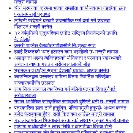
मन्त्री तामाङ
चीन भ्रमणका क्रममा भएका सम्झौता कार्यान्यवनमा गइरहेका छन्ः
प्रधानमन्त्री प्रचण्ड
लुम्बिनी प्रदेशले घरबाटै व्यवसायिक फर्म दर्ता गर्ने व्यवस्था
मिलाउने:मन्त्री बस्नेत
१९ वर्षमुनिको सुदूरपश्चिम छनोट राष्ट्रिय क्रिकेटको उपाधि
बैतडीलाई
कसरी पाइनेछ बेलकोटगढीबासीले निःशुल्क रगत
हवाई टिकटको भ्याट हटाउन काम भइरहेको छः मन्त्री तामाङ
अपाङ्गता भएका व्यक्तिहरूको यौनिकता र प्रजनन स्वास्थ्यबारे
सचेतना व्यापक गराउन सरोकारवालाको जोड
भ्रामक र तथ्यहीन सूचना देशलाई घातक: अध्यक्ष बस्नेत
काउन्सिलद्वारा परराष्ट्र मामिला विटमा रिपोर्टिङ गरिरहेका
सञ्चारकर्मीसँग छलफल
सामाजिक सञ्जाल व्यवस्थित गर्न बलियो पत्रकारिता हुनैपर्छः
सरोकारवाला
नेपाल अभौतिक सांस्कृतिक सम्पदाको दृष्टिले धनी छः मन्त्री तामाङ
पत्रकारिता झारा टार्ने हुनुहुँदैन, परिणाममुखी हुनुपर्छः अध्यक्ष बस्नेत
बजेट फेसबुकमा हुँदैन, रातो किताबमा आउँछः मन्त्री तामाङ
१६ लाख पर्यटन भित्र्याउने सरकारको लक्ष्य पूरा हुन्छः मन्त्री तामाङ
झापामा माओवादीले १ लाख लिचि र कागतीका विरुवा रोप्ने
प्राध्यानाध्यापक संघ नेपाल नवलपरासी पश्चिमको अध्यक्षमा पौडेल