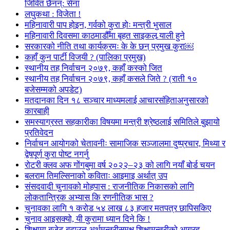
जिवित छैनन्: सेना
लघुकथा : विजेता !
महिनावारी पाप होइन, गर्वको कुरा होः मन्त्री भुसाल
महिनावारी दिवसमा काठमाडौँमा बृहत साइकल र्‍याली हुने
सरकारको नीति तथा कार्यक्रमः के के छन् प्रमुख कुरा￼
कहाँ कुन पार्टी विजयी ? (पालिका प्रमुख)
स्थानीय तह निर्वाचन २०७९, कहाँ कस्को जित
स्थानीय तह निर्वाचन २०७९, कहाँ कसले जिते ? (राती १०
बजेसम्मको अपडेट)
मतदानका दिन १८ सञ्चार माध्यमलाई आचारसंहिताअनुसारको
कारबाही
समस्याग्रस्त सहकारीका विषयमा मन्त्री श्रेष्ठलाई समितिले बुझायो
प्रतिवेदन
निर्वाचन आयोगको चेतावनीः सामाजिक सञ्जालमा दुष्प्रचार, मिथ्या र
द्वेषपूर्ण कुरा पोष्ट नगर्नु
रोटरी क्लव अफ गोंगबुमा वर्ष २०२२–२३ को लागि नयाँ बोर्ड चयन
बलराम तिमल्सिनाको कविताः आइमाइ अर्थात् उप
संसदवादी चुनावको मोहपास : राजनीतिक निकासको लागि
लोकतान्त्रिक अभ्यास कि रणनीतिक भास ?
चुनावका लागि १ करोड ५४ लाख ८३ हजार मतपत्र छापिसकिए
चुनाव आइसक्यो, यी कुरामा ध्यान दिने कि !
शिक्षामा बजेट बढाउन अर्थमन्त्रीसमक्ष शिक्षामन्त्रीको आग्रह