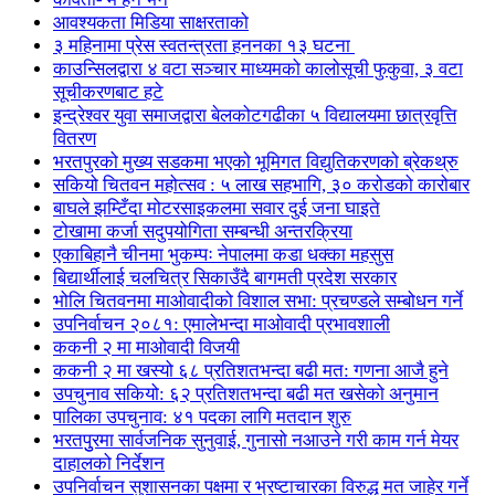
आवश्यकता मिडिया साक्षरताको
३ महिनामा प्रेस स्वतन्त्रता हननका १३ घटना
काउन्सिलद्वारा ४ वटा सञ्चार माध्यमको कालोसूची फुकुवा, ३ वटा
सूचीकरणबाट हटे
इन्द्रेश्वर युवा समाजद्वारा बेलकोटगढीका ५ विद्यालयमा छात्रवृत्ति
वितरण
भरतपुरको मुख्य सडकमा भएको भूमिगत विद्युतिकरणको ब्रेकथ्रु
सकियो चितवन महोत्सव : ५ लाख सहभागि, ३० करोडको कारोबार
बाघले झम्टिँदा मोटरसाइकलमा सवार दुई जना घाइते
टोखामा कर्जा सदुपयोगिता सम्बन्धी अन्तरक्रिया
एकाबिहानै चीनमा भुकम्पः नेपालमा कडा धक्का महसुस
बिद्यार्थीलाई चलचित्र सिकाउँदै बागमती प्रदेश सरकार
भोलि चितवनमा माओवादीको विशाल सभा: प्रचण्डले सम्बोधन गर्ने
उपनिर्वाचन २०८१: एमालेभन्दा माओवादी प्रभावशाली
ककनी २ मा माओवादी विजयी
ककनी २ मा खस्यो ६८ प्रतिशतभन्दा बढी मत: गणना आजै हुने
उपचुनाव सकियो: ६२ प्रतिशतभन्दा बढी मत खसेको अनुमान
पालिका उपचुनाव: ४१ पदका लागि मतदान शुरु
भरतपुुरमा सार्वजनिक सुनुवाई, गुनासो नआउने गरी काम गर्न मेयर
दाहालको निर्देशन
उपनिर्वाचन सुशासनका पक्षमा र भ्रष्टाचारका विरुद्ध मत जाहेर गर्ने