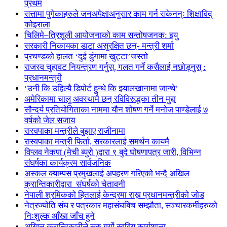
प्रथम
सत्तामा पुगेकाहरुले जनअपेक्षाअनुसार काम गर्न सकेनन्ः शिक्षाविद्
कोइराला
चिलिमे–त्रिशूली आयोजनाको काम सन्तोषजनक: इयु
सरकारी निकायका डाटा असुरक्षित छन्- मन्त्री शर्मा
प्रचण्डको हालत ‘दुई डुंगामा खुट्टा’जस्तो
राजस्व चुहावट नियन्त्रण गर्नुस्, गलत गर्ने कसैलाई नछोड्नुस् :
प्रधानमन्त्री
‘उनी कि उहिल्यै डिपोर्ट हुन्थे कि झ्यालखानामा जान्थे’
अमेरिकामा चालु अवस्थामै छन् रविविरुद्धका तीन मुद्दा
सौन्दर्य प्रतियोगिताका नाममा यौन शोषण गर्ने मनोज पाण्डेलाई ७
वर्षको जेल सजाय
रास्वपाका मन्त्रीले बुझाए राजीनामा
रास्वपाका मन्त्री फिर्ता, सरकारलाई समर्थन कायमै
विप्लव नेकपा (मेची ब्युरो )द्वारा ९ बुदे घोषणापत्र जारी, विभिन्न
संघर्षका कार्यक्रम सार्वजनिक
अस्कल क्याम्पस प्रमुखलाई अपहरण गरिएको भन्दै अखिल
क्रान्तिकारीद्वारा संघर्षको चेतावनी
नेपाली श्रमिकको हितलाई केन्द्रमा राख्न प्रधानमन्त्रीको जोड
नेत्रज्योति संघ र पत्रकार महासंघबिच सम्झौता, सञ्चारकर्मीहरुको
निःशुल्क आँखा जाँच हुने
अखिल क्रान्तिकारीले सुरु गर्यो स्ववियु कार्यशाला