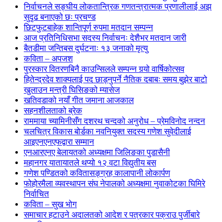
निर्वाचनले सङ्घीय लोकतान्त्रिक गणतन्त्रात्मक प्रणालीलाई अझ
सुदृढ बनाएको छः प्रचण्ड
छिटफुटबाहेक शान्तिपूर्ण रुपमा मतदान सम्पन्न
आज प्रतिनिधिसभा सदस्य निर्वाचनः देशैभर मतदान जारी
बैतडीमा जन्तिबस दुर्घटनाः १३ जनाको मृत्यु
कविता – अपजश
पुरस्कार वितरणबिनै काउन्सिलले सम्पन्न गर्‍यो वार्षिकोत्सव
हितेन्द्रदेव शाक्यलाई पद छाड्नुपर्ने नैतिक दबाबः समय बुझेर बाटो
खुलाउन मन्त्री घिसिङको म्यासेज
खतिवडाको नयाँ गीत जमाना आजकाल
सहनशीलताको ब्रेक
राममाया च्यामिनीसँग दशरथ चन्दको अनुरोध – प्रेमविनोद नन्दन
चलचित्र विकास बोर्डका नवनियुक्त सदस्य गणेश सुवेदीलाई
आइएनएनएफद्वारा सम्मान
एनआरएनए बेलायतको अध्यक्षमा जिलिङका पुडासैनी
महानगर यातायातले थप्यो १२ वटा विद्युतीय बस
गणेश पण्डितको कवितासङ्ग्रह कालापानी लोकार्पण
फोहोरमैला व्यवस्थापन संघ नेपालको अध्यक्षमा नुवाकोटका घिमिरे
निर्वाचित
कविता – सुख भोग
समाचार हटाउने अदालतको आदेश र पत्रकार पक्राउ पुर्जीबारे