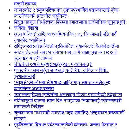
मन्त्री तामाङ
जाजरकोट र रुकुमपश्चिमका भूकम्पप्रभावित पत्रकारलाई प्रेस
काउन्सिलको इन्टरनेट सहुलियत
विद्युत महशुल निर्धारणका विषयमा स्याङ्जामा सार्वजनिक सुनुवाइ हुने
कविताः वैशाख
खुला हाप्किडो राष्ट्रिय च्याम्पियनसिपः २३ जिल्लालाई पछि पार्दै
नुवाकोट च्याम्पियन
राष्ट्रियस्तरको हाप्किडो प्रतियोगिता नुवाकोटको बेलकोटगढीमा
पर्यटन क्षेत्रको समस्या समाधानका लागि साझा मुद्दा बनाएर अघि
बढ्नुपर्छः मन्त्री तामाङ
बोगटीको अभाव महशुस भइरहन्छ : प्रधानमन्त्री
गुणस्तरीय काम नहुँदा राज्यलाई अतिरिक्त दायित्व थपियो :
प्रधानमन्त्री
‘भ्युअर्स’को लोभमा सीमाभन्दा बाहिर गएर समाचार नलेख्नुस्ः
काउन्सिल अध्यक्ष बस्नेत
पर्यटनमन्त्रीद्वारा लुम्बिनीमा अनलाइन टिकट प्रणालीको उद्घाटन
नतिजामूखी काममा ध्यान दिन मातहतका निकायलाई पर्यटनमन्त्री
तामाङको निर्देशन
सुनकाण्डमा मा‌ओवादी उपाध्यक्ष महरा समातिएः भैरहवाबाट काठमाडौँ
ल्याइयो
गृहजिल्लामा दिनभर पर्यटनमन्त्रीको व्यस्तताः जनता भेटघाट र