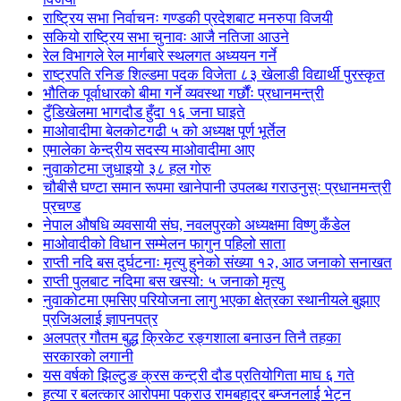
राष्ट्रिय सभा निर्वाचनः गण्डकी प्रदेशबाट मनरुपा विजयी
सकियो राष्ट्रिय सभा चुनावः आजै नतिजा आउने
रेल विभागले रेल मार्गबारे स्थलगत अध्ययन गर्ने
राष्ट्रपति रनिङ शिल्डमा पदक विजेता ८३ खेलाडी विद्यार्थी पुरस्कृत
भौतिक पूर्वाधारको बीमा गर्ने व्यवस्था गर्छौंः प्रधानमन्त्री
टुँडिखेलमा भागदौड हुँदा १६ जना घाइते
माओवादीमा बेलकोटगढी ५ को अध्यक्ष पूर्ण भूर्तेल
एमालेका केन्द्रीय सदस्य माओ‌वादीमा आए
नुवाकोटमा जुधाइयो ३८ हल गोरु
चौबीसै घण्टा समान रूपमा खानेपानी उपलब्ध गराउनुस्ः प्रधानमन्त्री
प्रचण्ड
नेपाल औषधि व्यवसायी संघ, नवलपुरको अध्यक्षमा विष्णु कँडेल
माओवादीको विधान सम्मेलन फागुन पहिलो साता
राप्ती नदि बस दुर्घटनाः मृत्यु हुनेको संख्या १२, आठ जनाको सनाखत
राप्ती पुलबाट नदिमा बस खस्यो: ५ जनाको मृत्यु
नुवाकोटमा एमसिए परियोजना लागु भएका क्षेत्रका स्थानीयले बुझाए
प्रजिअलाई ज्ञापनपत्र
अलपत्र गौतम बुद्ध क्रिकेट रङ्गशाला बनाउन तिनै तहका
सरकारको लगानी
यस वर्षको झिल्टुङ क्रस कन्ट्री दौड प्रतियोगिता माघ ६ गते
हत्या र बलत्कार आरोपमा पक्राउ रामबहादुर बम्जनलाई भेट्न