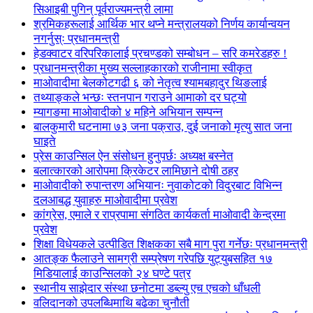
सिआइबी पुगिन् पूर्वराज्यमन्त्री लामा
श्रमिकहरूलाई आर्थिक भार थप्ने मन्त्रालयको निर्णय कार्यान्वयन
नगर्नुस्ः प्रधानमन्त्री
हेडक्वाटर वरिपरिकालाई प्रचण्डको सम्बोधन – सरि कमरेडहरु !
प्रधानमन्त्रीका मुख्य सल्लाहकारको राजीनामा स्वीकृत
माओवादीमा बेलकोटगढी ६ को नेतृत्व श्यामबहादुर थिङलाई
तथ्याङ्कले भन्छः स्तनपान गराउने आमाको दर घट्यो
म्यागङमा माओवादीको ४ महिने अभियान सम्पन्न
बालकुमारी घटनामा ७३ जना पक्राउ, दुई जनाको मृत्यु सात जना
घाइते
प्रेस काउन्सिल ऐन संसोधन हुनुपर्छः अध्यक्ष बस्नेत
बलात्कारको आरोपमा क्रिकेटर लामिछाने दोषी ठहर
माओवादीको रुपान्तरण अभियानः नुवाकोटको विदुरबाट विभिन्न
दलआबद्ध युवाहरु माओवादीमा प्रवेश
कांग्रेस, एमाले र राप्रपामा संगठित कार्यकर्ता माओवादी केन्द्रमा
प्रवेश
शिक्षा विधेयकले उत्पीडित शिक्षकका सबै माग पुरा गर्नेछः प्रधानमन्त्री
आतङ्क फैलाउने सामग्री सम्प्रेषण गरेपछि युट्युबसहित १७
मिडियालाई काउन्सिलको २४ घण्टे पत्र
स्थानीय साझेदार संस्था छनोटमा डब्ल्यु एच एचको धाँधली
वलिदानको उपलब्धिमाथि बढेका चुनौती