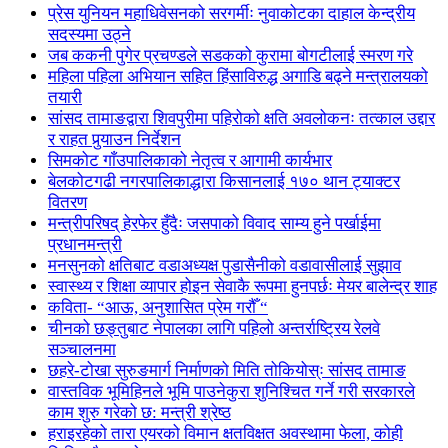
प्रेस युनियन महाधिवेसनको सरगर्मीः नुवाकोटका दाहाल केन्द्रीय
सदस्यमा उठ्ने
जब ककनी पुगेर प्रचण्डले सडकको कुरामा बोगटीलाई स्मरण गरे
महिला पहिला अभियान सहित हिंसाविरुद्ध अगाडि बढ्ने मन्त्रालयको
तयारी
सांसद तामाङद्वारा शिवपुरीमा पहिरोको क्षति अवलोकनः तत्काल उद्दार
र राहत पुर्‍याउन निर्देशन
सिमकोट गाँउपालिकाको नेतृत्व र आगामी कार्यभार
बेलकोटगढी नगरपालिकाद्धारा किसानलाई १७० थान ट्याक्टर
वितरण
मन्त्रीपरिषद् हेरफेर हुँदैः जसपाको विवाद साम्य हुने पर्खाईमा
प्रधानमन्त्री
मनसुनको क्षतिबाट वडाअध्यक्ष पुडासैनीको वडावासीलाई सुझाव
स्वास्थ्य र शिक्षा व्यापार होइन सेवाकै रूपमा हुनपर्छः मेयर बालेन्द्र शाह
कविता- “आऊ, अनुशासित प्रेम गरौँ “
चीनको छङ्तुबाट नेपालका लागि पहिलो अन्तर्राष्ट्रिय रेलवे
सञ्चालनमा
छहरे-टोखा सुरुङमार्ग निर्माणको मिति तोकियोस्ः सांसद तामाङ
वास्तविक भूमिहिनले भूमि पाउनेकुरा शुनिश्चित गर्ने गरी सरकारले
काम शुरु गरेको छ: मन्त्री श्रेष्ठ
हराइरहेको तारा एयरको विमान क्षतविक्षत अवस्थामा फेला, कोही