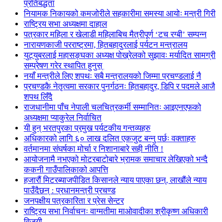
प्रतिबद्धता
नियामक निकायको कमजोरीले सहकारीमा समस्या आयोः मन्त्री गिरी
राष्ट्रिय सभा अध्यक्षमा दाहाल
पत्रकार महिला र खेलाडी महिलाबिच मैत्रीपूर्ण ‘टच रग्बी’ सम्पन्न
नारायणकाजी परराष्ट्रमा, हितबहादुरलाई पर्यटन मन्त्रालय
युट्युबरलाई महासङ्घका अध्यक्ष पोख्रेलको सुझावः मर्यादित सामग्री
सम्प्रेषण गरेर स्थापित हुनुस्
नयाँ मन्त्रीले लिए शपथः सबै मन्त्रालयको जिम्मा प्रचण्डलाई नै
प्रचण्डकै नेतृत्वमा सरकार पुनर्गठनः हितबहादुर, डिपि र पदमले आजै
शपथ लिँदै
राजधानीमा पाँच नेपाली चलचित्रकर्मी सम्मानितः आइएनएफको
अध्यक्षमा प्याकुरेल निर्वाचित
यी हुन् भरतपुरका प्रमुख पर्यटकीय गन्तव्यहरु
अधिकारको लागि ६० लाख दलित एकजुट बन्नु पर्छः वक्ताहरु
वर्तमानमा संघर्षका मोर्चा र निशानाबारे सही नीति !
आयोजनामै नभएको मोटरबाटोबारे भ्रामक समाचार लेखिएको भन्दै
ककनी गाउँपालिकाको आपत्ति
हजारौं मिटरब्याजपीडित किसानले न्याय पाएका छन्, लाखौंले न्याय
पाउँदैछन् : प्रधानमन्त्री प्रचण्ड
जनपक्षीय पत्रकारिता र प्रेस सेन्टर
राष्ट्रिय सभा निर्वाचनः वाग्मतीमा माओवादीका श्रीकृष्ण अधिकारी
विजयी