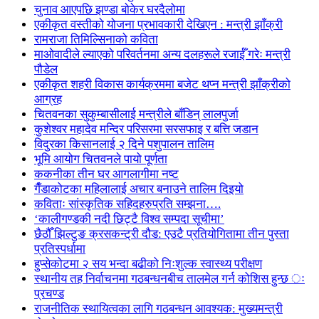
चुनाव आएपछि झण्डा बोकेर घरदैलोमा
एकीकृत वस्तीको योजना प्रभावकारी देखिएन : मन्त्री झाँक्री
रामराजा तिमिल्सिनाको कविता
माओवादीले ल्याएको परिवर्तनमा अन्य दलहरूले रजाईँ गरेः मन्त्री
पौडेल
एकीकृत शहरी विकास कार्यक्रममा बजेट थप्न मन्त्री झाँक्रीको
आग्रह
चितवनका सुकुम्बासीलाई मन्त्रीले बाँडिन् लालपुर्जा
कुशेश्वर महादेव मन्दिर परिसरमा सरसफाइ र बत्ति जडान
विदुरका किसानलाई २ दिने पशुपालन तालिम
भूमि आयोग चितवनले पायो पूर्णता
ककनीका तीन घर आगलागीमा नष्ट
गैँडाकोटका महिलालाई अचार बनाउने तालिम दिइयो
कविताः सांस्कृतिक सहिदहरुप्रति सम्झना….
‘कालीगण्डकी नदी छिट्टै विश्व सम्पदा सूचीमा’
छैठौँ झिल्टुङ क्रसकन्ट्री दौड: एउटै प्रतियोगितामा तीन पुस्ता
प्रतिस्पर्धामा
हुप्सेकोटमा २ सय भन्दा बढीको निःशुल्क स्वास्थ्य परीक्षण
स्थानीय तह निर्वाचनमा गठबन्धनबीच तालमेल गर्न कोशिस हुन्छ ः
प्रचण्ड
राजनीतिक स्थायित्वका लागि गठबन्धन आवश्यक: मुख्यमन्त्री