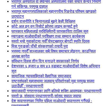
भरतपुर अस्पताल वा क्यान्सर अस्पतालमा रक्त संचार केन्द्र निमार्ण
गर्न सकिन्छ: प्रमुख दाहाल
भरतपुर महानगरपालिकाको महानगरीय रिङरोड पश्चिम खण्डको
उद्घाटन
दर्शन राजनीति र चिन्तनलाई बुझ्ने केही विधिहरु
कोटे अल इन वन रिसोर्ट झोरमा लाइभ कन्सर्ट हुने
पत्रकार महिलालाई प्रविधिमैत्री पत्रकारिता तालिम सुरु
म्यागङमा माओवादीको प्रशिक्षण तथा सम्मान कार्यक्रम
यस्तो भयो नुवाकोटमा नवौँ पोस्टबहादुर बोगटी स्मृति दिवस
मिस गुरुङको पाँचौ संस्करणको तयारी पुरा
भ्रममा नपरौँ सञ्जालका सबै विषय समाचार होइनन्: काउन्सिल
अध्यक्ष बस्नेत
संविधान दिवस तीन दिन मनाउने सरकारको निर्णय
देशभरका ६ हजार ७ सय ४३ वडाबाट माओवादीको विशेष अभियान
सुरु
सामाजिक न्यायसहितको वैज्ञानिक समाजवाद
राष्ट्रसंघको महासभामा जलवायु परिवर्तनको मुद्दा प्रमुख रूपमा
उठाउँछौँ : प्रधानमन्त्री
समाजवादी गणतन्त्रका लागि बलियो शक्ति आवश्यकः प्रधानमन्त्री
यस्तो छ, संसदमा प्रधानमन्त्री-सांसद सवाल जवाफ
देश रूपान्तरणका निम्ति पहिला माओवादी रूपान्तरण गर्नैपर्छ :
प्रधानमन्त्री