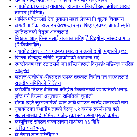
नुवाकोटको अबरुद्ध यातायात, सञ्चार र बिजुली खुलाइयोस्ः सासंद
तामाङ (भिडियो)
धार्मिक पर्यटनलाई टेवा पुर्‍याउन महावै लेकमा निःशुल्क चियापान
बोगटी पार्टीका डाक्टर र वैद्यभन्दा राम्रा थिएः प्रचण्ड, बोगटी स्मृति
प्रतिष्ठानको नेतृत्व अनन्तलाई
लिखुका आलु किसानलाई तत्काल क्षतिपूर्ति दिइयोस्: सांसद तामाङ
(भिडियोसहित)
नुवाकोट क्षेत्र नं. १ः गठबन्धनबाट तामाङको दाबी, महतको इच्छा
जिल्ला खेलकुद समिति नुवाकोटको अध्यक्षमा राई
स्पष्टीकरण एक स्टाटसले जग हल्लिनेहरुले दिनुपर्छः मछिन्द्र नरसिंह
प्याकुरेल
बालाजु-रानीपौवा-पीपलटार सडक तत्काल निर्माण गर्न सरकारलाई
संसदीय समितिको निर्देशन
करोडौँमा टिकट बेचिएको काँग्रेस बेलकोटगढी सभापतिको भनाइः
पुष्टि गर्न जिल्ला अनुशासन समितिको चुनौती
टोखा-छहरे सुरुङमार्गको काम अघि बढाउन सासंद तामाङको माग
नुवाकोटका स्थानीय तहको बेरुजु ५२ करोड रुपैयाँभन्दा बढी
सवाल माओवादी मोमेन्ट: गजेन्द्रको स्टाटसमा पुरुको कमेन्ट
कम्युनिस्ट संगठन सञ्चालनमा माओका १६ विधि
कविताः सबै भ्रष्ट
के नेपाल टाट पल्टिँदैछ ?