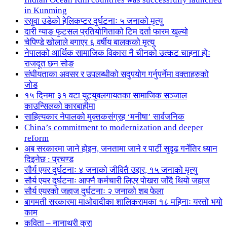
in Kunming
रसुवा उडेको हेलिकप्टर दुर्घटनाः ५ जनाको मृत्यु
दारी ग्याङ फुटसल प्रतियोगिताको टिम दर्ता फारम खुल्यो
चेपिण्डे खोलाले बगाएर ६ वर्षीय बालकको मृत्यु
नेपालको आर्थिक सामाजिक विकास नै चीनको उत्कट चाहना होः
राजदूत छन सोङ
संघीयताका अवसर र उपलब्धीको सदुपयोग गर्नुपर्नेमा वक्ताहरुको
जोड
१५ दिनमा ३१ वटा युट्युबलगायतका सामाजिक सञ्जाल
काउन्सिलको कारबाहीमा
साहित्यकार नेपालको मुक्तकसंग्रह ‘मनीषा’ सार्वजनिक
China’s commitment to modernization and deeper
reform
अब सरकारमा जाने होइन, जनतामा जाने र पार्टी सुदृढ गर्नेतिर ध्यान
दिइनेछ : प्रचण्ड
सौर्य एयर दुर्घटनाः ४ जनाको जीवितै उद्दार, १५ जनाको मृत्यु
सौर्य एयर दुर्घटनाः आफ्नै कर्मचारी लिएर पोखरा जाँदै थियो जहाज
सौर्य एयरको जहाज दुर्घटनाः २ जनाको शब फेला
बागमती सरकारमा माओवादीका शालिकरामका १८ महिनाः यस्तो भयो
काम
कविता – नानाथरी कुरा