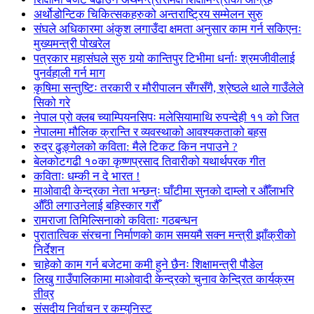
अर्थोडोन्टिक चिकित्सकहरुको अन्तराष्ट्रिय सम्मेलन सुरु
संघले अधिकारमा अंकुश लगाउँदा क्षमता अनुसार काम गर्न सकिएनः
मुख्यमन्त्री पोखरेल
पत्रकार महासंघले सुरु गर्‍यो कान्तिपुर टिभीमा धर्नाः श्रमजीवीलाई
पुनर्वहाली गर्न माग
कृषिमा सन्तुष्टिः तरकारी र मौरीपालन सँगसँगै, श्रेष्ठले थाले गाउँलेले
सिको गरे
नेपाल प्रो क्लब च्याम्पियनसिपः मलेसियामाथि रुपन्देही ११ को जित
नेपालमा मौलिक क्रान्ति र व्यवस्थाको आवश्यकताको बहस
रुद्र ढुङ्गेलको कविता: मैले टिकट किन नपाउने ?
बेलकोटगढी १०का कृष्णप्रसाद तिवारीको यथार्थपरक गीत
कविताः धम्की न दे भारत !
माओवादी केन्द्रका नेता भन्छन्ः घाँटीमा सुनको दाम्लो र औँलाभरि
औँठी लगाउनेलाई बहिस्कार गरौँ
रामराजा तिमिल्सिनाको कविताः गठबन्धन
पुरातात्विक संरचना निर्माणको काम समयमै सक्न मन्त्री झाँक्रीको
निर्देशन
चाहेको काम गर्न बजेटमा कमी हुने छैनः शिक्षामन्त्री पौडेल
लिखु गाउँपालिकामा माओवादी केन्द्रको चुनाव केन्द्रित कार्यक्रम
तीव्र
संसदीय निर्वाचन र कम्युनिस्ट