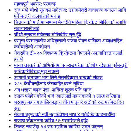
महत्वपूर्ण अवसर: प्रचण्ड
सुरु भयो चौथो सुनवल महोत्सव: उद्योगमैत्री वातावरण बनाउन लागि
पर्ने मन्त्री कलवारको भनाइ
चितवनको माडीमा सम्पन्न मैयादेवि महिला क्रिकेट सिरिजको उपाधि
नवलपरासीलाई
चौथो सुनवल महोत्सव भोलिदेखि सुरु हुँदै
प्रमुख प्रशासकीय अधिकृतको सरुवा रोक्न पालिका अध्यक्षसहित
कर्मचारीको आन्दोलन
नेत्रहीन टी–२० विश्वकप क्रिकेटमा नेपालले अफगानिस्तानलाई
हरायो
मानव तस्करीको अभियोगमा पक्राउ परेका कोशी प्रदेशका पूर्वमन्त्री
अधिकारीविरुद्ध मुद्दा नचल्ने
आगामी चुनावमा भाग लिने नेत्रविक्रम चन्दको संकेत
२८५ कैदीबन्दीलाई जेलबाहिर बस्ने सुविधा
अब धरहरा चढ्न पैसा, पार्किङ शुल्क पनि लाग्ने
सडक फोहोर गरेको भन्दै एमालेलाई महानगरको १ लाख जरिवाना
भरतपुर महानगरपालिकाद्धारा तीन पाङ्ग्रे अटोको रुट परमिट दिन
सुरु
नेकपा बहुमतको नवौं महाधिवेशन माघ ४ गतेदेखि काठमाडौँमा
राजश्व संकलनमा करिब १७ प्रतशितले वृद्धि
टिकट नपाउँदा १४ सय श्रमिक कोरिया उड्न पाएनन्