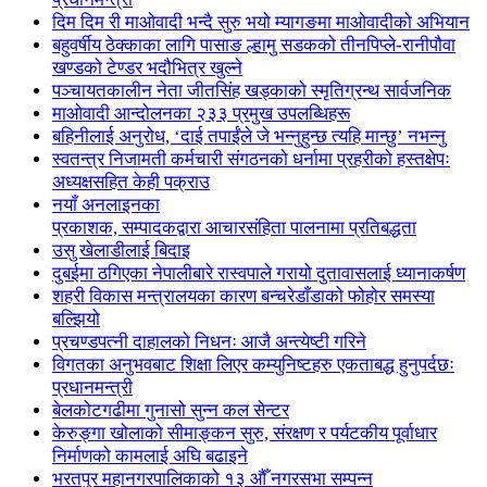
दिम दिम री माओवादी भन्दै सुरु भयो म्यागङमा माओवादीको अभियान
बहुवर्षीय ठेक्काका लागि पासाङ ल्हामु सडकको तीनपिप्ले-रानीपौवा
खण्डको टेण्डर भदौभित्र खुल्ने
पञ्चायतकालीन नेता जीतसिंह खड्काको स्मृतिग्रन्थ सार्वजनिक
माओवादी आन्दोलनका २३३ प्रमुख उपलब्धिहरू
बहिनीलाई अनुरोध, ‘दाई तपाईंले जे भन्नुहुन्छ त्यहि मान्छु’ नभन्नु
स्वतन्त्र निजामती कर्मचारी संगठनको धर्नामा प्रहरीको हस्तक्षेपः
अध्यक्षसहित केही पक्राउ
नयाँ अनलाइनका
प्रकाशक, सम्पादकद्वारा आचारसंहिता पालनामा प्रतिबद्धता
उसु खेलाडीलाई बिदाइ
दुबईमा ठगिएका नेपालीबारे रास्वपाले गरायो दुतावासलाई ध्यानाकर्षण
शहरी विकास मन्त्रालयका कारण बन्चरेडाँडाको फोहोर समस्या
बल्झियो
प्रचण्डपत्नी दाहालको निधनः आजै अन्त्येष्टी गरिने
विगतका अनुभवबाट शिक्षा लिएर कम्युनिष्टहरु एकताबद्ध हुनुपर्दछः
प्रधानमन्त्री
बेलकोटगढीमा गुनासो सुन्न कल सेन्टर
केरुङ्गा खोलाको सीमाङ्कन सुरु, संरक्षण र पर्यटकीय पूर्वाधार
निर्माणको कामलाई अघि बढाइने
भरतपुर महानगरपालिकाको १३ औँ नगरसभा सम्पन्न