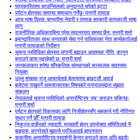
पत्रकारितामा काउन्सिलको अनुदानले थपेको इट्टा
पर्यटन क्षेत्रका समस्या समाधान गर्नेछुः मन्त्री तामाङ
आज भाषा दिवसः बाग्मतीमा नेवारी र तामाङ सरकारी कामकाजी भाषा
लागु
राजनीतिक अधिकारबिना प्रेस स्वतन्त्रता सम्भव छैनः मन्त्री शर्मा
इमान्दारिताका साथ जनताकाे सेवा गर्न पालिकाका नेता कार्यकर्तालाई
मन्त्री तामाङको निर्देशन
सूचना प्रविधिका क्षेत्रमा लगानी बढाउन आवश्यक नीति, कानुन
बनाउने काम भइरहेको छः मन्त्री शर्मा
जनकलाकार श्रेष्ठ साँस्कृतिक संस्थानको सञ्चालक सदस्यमा
नियुक्त
उल्लु संरक्षक राजु आचार्यलाई बेलायतमा ह्वाइटली अवार्ड
बजेटमा राख्नुपर्ने आमसञ्चारका विषयबारे मन्त्रालयद्वारा सुझाव
संकलन
नेपाललाई सूचना प्रविधिको अन्तर्राष्ट्रिय ‘हब’ बनाउन सकिन्छः
मन्त्री शर्मा
पर्यटन क्षेत्रको विकासका लागि निजीक्षेत्रसँग सहकार्य गरी नीतिगत
सुधार गर्ने छौँ: मन्त्री तामाङ
निकुञ्ज वार्डेनको ज्यादती: मध्यवर्ती क्षेत्र उपभोक्ता समितिलाई नै
बाइपास, काग्रेसले बुझायो प्रजिअलाई ज्ञापनपत्र
ककनीमा अन्तर्राष्ट्रिय प्रदर्शनी केन्द्र बनाउने काम अघि बढ्योः