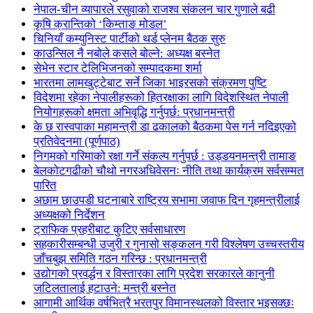
नेपाल-चीन व्यापारले रसुवाको राजश्व संकलन चार गुणाले बढी
कृषि क्रान्तिको ‘किम्ताङ मोडल’
चिनियाँ कम्युनिस्ट पार्टीको थर्ड प्लेनम बैठक सुरु
काउन्सिल नै नबोले कसले बोल्ने: अध्यक्ष बस्नेत
सेभेन स्टार टेलिभिजनको सम्पादकमा शर्मा
भारतमा लामखुट्टेबाट सर्ने जिका भाइरसको संक्रमण पुष्टि
विदेशमा रहेका नेपालीहरूको हितरक्षाका लागि विदेशस्थित नेपाली
नियोगहरूको क्षमता अभिवृद्धि गर्नुपर्छ: प्रधानमन्त्री
के छ रास्वपाका महामन्त्री डा ढकालको बैठकमा पेस गर्न नदिइएको
प्रतिवेदनमा (पूर्णपाठ)
निगमको गरिमाको रक्षा गर्ने संकल्प गर्नुपर्छ : उड्डयनमन्त्री तामाङ
बेलकोटगढीको चौथो नगरअधिवेसनः नीति तथा कार्यक्रम सर्वसम्मत
पारित
अछाम छाउपडी घटनाबारे राष्ट्रिय सभामा जवाफ दिन गृहमन्त्रीलाई
अध्यक्षको निर्देशन
ट्राफिक प्रहरीबाट कुटिए सर्वसाधारण
सहकारीसम्बन्धी उजुरी र गुनासो सङ्कलन गरी विश्लेषण उच्चस्तरीय
जाँचबुझ समिति गठन गरिन्छ : प्रधानमन्त्री
उद्योगको प्रवर्द्धन र विस्तारका लागि प्रदेश सरकारले कानुनी
जटिलतालाई हटाउने: मन्त्री बस्नेत
आगामी आर्थिक वर्षभित्रै भरतपुर विमानस्थलको विस्तार भइसक्छः