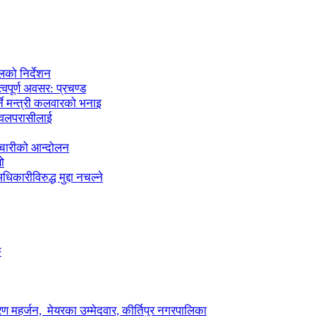
लको निर्देशन
्वपूर्ण अवसर: प्रचण्ड
्ने मन्त्री कलवारको भनाइ
 नवलपरासीलाई
मचारीको आन्दोलन
ो
कारीविरुद्ध मुद्दा नचल्ने
ु
ण महर्जन, मेयरका उम्मेदवार, कीर्तिपुर नगरपालिका