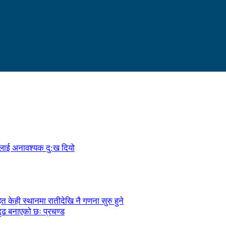
ालाई अनावश्यक दु:ख दियो
केही स्थानमा रातीदेखि नै गणना सुरु हुने
ृढ बनाएको छः प्रचण्ड