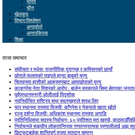
भारत
चीन
खेलकुद
विचार/विश्लेषण
अन्तर्वार्ता
अन्तरक्रिया
शिक्षा
ताजा समाचार
संघीयता र मधेसः राजनीतिक दुराग्रह र कमिसनको छायाँ
छोराले फलामको पाइपले हान्दा बाबुको मृत्यु
चितवनमा हात्तीको आक्रमणबाट आमाछोराको मृत्यु
काङ्ग्रेस नेता मिश्रको आरोप : बालेन सरकारले सिमा क्षेत्रका जनत
पूर्वप्रधानमन्त्री ओलीलाई पितृशोक
नवनिर्वाचित राष्ट्रिय सभा सदस्यहरुले शपथ लिए
चार स्थानमा रास्वपा विजयीः काँग्रेस र नेकपाले खाता खोले
रञ्जु दर्शना विजयीः अधिकांश स्थानमा रास्वपा अगाडि
प्रतिनिधिसभा सदस्य निर्वाचनः ६० प्रतिशत मत खस्यो, काठमाडौँसहित 
निर्वाचनले सङ्घीय लोकतान्त्रिक गणतन्त्रात्मक प्रणालीलाई अझ सुद
छिटफुटबाहेक शान्तिपूर्ण रुपमा मतदान सम्पन्न