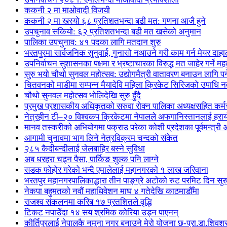
ककनी २ मा माओवादी विजयी
ककनी २ मा खस्यो ६८ प्रतिशतभन्दा बढी मत: गणना आजै हुने
उपचुनाव सकियो: ६२ प्रतिशतभन्दा बढी मत खसेको अनुमान
पालिका उपचुनाव: ४१ पदका लागि मतदान शुरु
भरतपुुरमा सार्वजनिक सुनुवाई, गुनासो नआउने गरी काम गर्न मेयर दाहा
उपनिर्वाचन सुशासनका पक्षमा र भ्रष्टाचारका विरुद्ध मत जाहेर गर्ने महत
सुरु भयो चौथो सुनवल महोत्सव: उद्योगमैत्री वातावरण बनाउन लागि पर
चितवनको माडीमा सम्पन्न मैयादेवि महिला क्रिकेट सिरिजको उपाधि
चौथो सुनवल महोत्सव भोलिदेखि सुरु हुँदै
प्रमुख प्रशासकीय अधिकृतको सरुवा रोक्न पालिका अध्यक्षसहित कर्
नेत्रहीन टी–२० विश्वकप क्रिकेटमा नेपालले अफगानिस्तानलाई हराय
मानव तस्करीको अभियोगमा पक्राउ परेका कोशी प्रदेशका पूर्वमन्त्री अधि
आगामी चुनावमा भाग लिने नेत्रविक्रम चन्दको संकेत
२८५ कैदीबन्दीलाई जेलबाहिर बस्ने सुविधा
अब धरहरा चढ्न पैसा, पार्किङ शुल्क पनि लाग्ने
सडक फोहोर गरेको भन्दै एमालेलाई महानगरको १ लाख जरिवाना
भरतपुर महानगरपालिकाद्धारा तीन पाङ्ग्रे अटोको रुट परमिट दिन सुर
नेकपा बहुमतको नवौं महाधिवेशन माघ ४ गतेदेखि काठमाडौँमा
राजश्व संकलनमा करिब १७ प्रतशितले वृद्धि
टिकट नपाउँदा १४ सय श्रमिक कोरिया उड्न पाएनन्
कीर्तिपुरलाई नेपालकै नमूना नगर बनाउने मेरो योजना छ-प्रा.डा.शिवशर