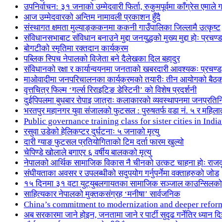
उपनिर्वाचन: ३१ जनाको उम्मेदवारी फिर्ता, रुकुमपूर्वमा काँग्रेस एमा
आज उम्मेदवारको अन्तिम नामावली प्रकाशन हुँदै
संस्थागत क्षमता मुल्याङ्ककनमा ककनी गाउँपालिका जिल्लामै उत्कृष्ट
संविधानसभाबाट संविधान बनाउने मुद्दा जनयुद्धको मुख्य मुद्दा होः प्रचण्ड
बोगटीको स्मृतिमा रक्तदान कार्यक्रम
पब्लिक स्पिच नेपालको विजेता बने दैलेखका दिल बहादुर
संविधानको रक्षा र कार्यान्वयनमा जनताको खबरदारी आवश्यकः प्रचण्ड
माओवादीमा जनपरिचालनका कार्यक्रमको तयारीः तीन आयोगको बैठ
वृत्तचित्र फिल्म ‘गर्ल्स रिराइटिङ डेस्टिनी’ को विशेष प्रदर्शनी
दुईपिपलमा बुधबार रोपाइ जात्राः कलाकारको व्यवस्थापनमा जनप्रतिन
भरतपुर महानगर युवा संजालको फुटसल : पुरुषतर्फ वडा नं. ५ र महिला
Public governance training class for sister cities in I
रसुवा उडेको हेलिकप्टर दुर्घटनाः ५ जनाको मृत्यु
दारी ग्याङ फुटसल प्रतियोगिताको टिम दर्ता फारम खुल्यो
चेपिण्डे खोलाले बगाएर ६ वर्षीय बालकको मृत्यु
नेपालको आर्थिक सामाजिक विकास नै चीनको उत्कट चाहना होः राज
संघीयताका अवसर र उपलब्धीको सदुपयोग गर्नुपर्नेमा वक्ताहरुको जोड
१५ दिनमा ३१ वटा युट्युबलगायतका सामाजिक सञ्जाल काउन्सिलको
साहित्यकार नेपालको मुक्तकसंग्रह ‘मनीषा’ सार्वजनिक
China’s commitment to modernization and deeper refor
अब सरकारमा जाने होइन, जनतामा जाने र पार्टी सुदृढ गर्नेतिर ध्यान दि