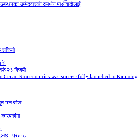
ले गठबन्धनका उम्मेदवारको समर्थन माओवादीलाई
क सकियो
िधि
तर्फ २३ विजयी
ndian Ocean Rim countries was successfully launched in Kunming
दूत छन सोङ
 कारबाहीमा
m
इनेछ : प्रचण्ड