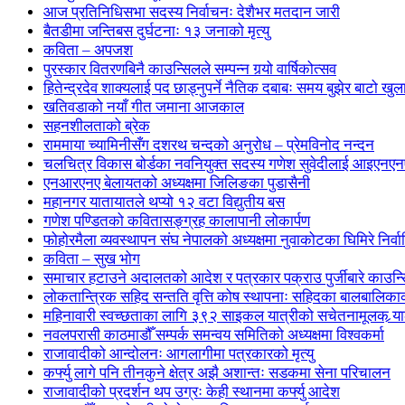
आज प्रतिनिधिसभा सदस्य निर्वाचनः देशैभर मतदान जारी
बैतडीमा जन्तिबस दुर्घटनाः १३ जनाको मृत्यु
कविता – अपजश
पुरस्कार वितरणबिनै काउन्सिलले सम्पन्न गर्‍यो वार्षिकोत्सव
हितेन्द्रदेव शाक्यलाई पद छाड्नुपर्ने नैतिक दबाबः समय बुझेर बाटो खु
खतिवडाको नयाँ गीत जमाना आजकाल
सहनशीलताको ब्रेक
राममाया च्यामिनीसँग दशरथ चन्दको अनुरोध – प्रेमविनोद नन्दन
चलचित्र विकास बोर्डका नवनियुक्त सदस्य गणेश सुवेदीलाई आइएनएनएफ
एनआरएनए बेलायतको अध्यक्षमा जिलिङका पुडासैनी
महानगर यातायातले थप्यो १२ वटा विद्युतीय बस
गणेश पण्डितको कवितासङ्ग्रह कालापानी लोकार्पण
फोहोरमैला व्यवस्थापन संघ नेपालको अध्यक्षमा नुवाकोटका घिमिरे निर्व
कविता – सुख भोग
समाचार हटाउने अदालतको आदेश र पत्रकार पक्राउ पुर्जीबारे काउन्सि
लोकतान्त्रिक सहिद सन्तति वृत्ति कोष स्थापनाः सहिदका बालबालिकाको 
महिनावारी स्वच्छताका लागि ३९२ साइकल यात्रीको सचेतनामूलक र्‍य
नवलपरासी काठमाडौँ सम्पर्क समन्वय समितिको अध्यक्षमा विश्वकर्मा
राजावादीको आन्दोलनः आगलागीमा पत्रकारको मृत्यु
कर्फ्यु लागे पनि तीनकुने क्षेत्र अझै अशान्तः सडकमा सेना परिचालन
राजावादीको प्रदर्शन थप उग्रः केही स्थानमा कर्फ्यु आदेश