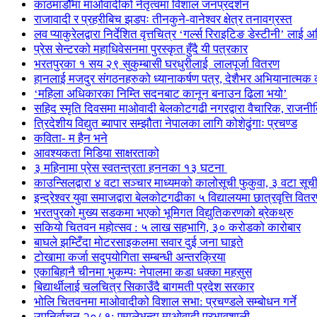
काठमाडौँमा माओवादीको नेतृत्वमा विशाल जनप्रदर्शन
राजावादी र प्रहरीबिच झडपः तीनकुने-वानेश्वर क्षेत्र तनावग्रस्त
लव प्याकुरेलद्वारा निर्देशित वृत्तचित्र ‘गर्ल्स रिराइटिङ डेस्टीनी’ लाई 
प्रेस सेन्टरको महाधिवेसनमा पुरस्कृत हुँदै यी पत्रकार
भरतपुरका १ सय २९ सुकुम्बासी घरधुरीलाई लालपूर्जा वितरण
हानलाई मजदुर संगठनहरुको ध्यानाकर्षण पत्र, देशैभर अभियानात्मक क
‘महिला अधिकारका निम्ति सदनबाट कानून बनाउन ढिला भयो’
सहिद स्मृति दिवसमा माओवादी बेलकोटगढी नगरद्वारा वैचारिक, राजनी
त्रिदेशीय विद्युत ब्यापार सम्झौता नेपालका लागि कोशेढुंगाः प्रचण्ड
कविता- म हैन भने
आवश्यकता मिडिया साक्षरताको
३ महिनामा प्रेस स्वतन्त्रता हननका १३ घटना
काउन्सिलद्वारा ४ वटा सञ्चार माध्यमको कालोसूची फुकुवा, ३ वटा सू
इन्द्रेश्वर युवा समाजद्वारा बेलकोटगढीका ५ विद्यालयमा छात्रवृत्ति वित
भरतपुरको मुख्य सडकमा भएको भूमिगत विद्युतिकरणको ब्रेकथ्रु
सकियो चितवन महोत्सव : ५ लाख सहभागि, ३० करोडको कारोबार
बाघले झम्टिँदा मोटरसाइकलमा सवार दुई जना घाइते
टोखामा कर्जा सदुपयोगिता सम्बन्धी अन्तरक्रिया
एकाबिहानै चीनमा भुकम्पः नेपालमा कडा धक्का महसुस
बिद्यार्थीलाई चलचित्र सिकाउँदै बागमती प्रदेश सरकार
भोलि चितवनमा माओवादीको विशाल सभा: प्रचण्डले सम्बोधन गर्ने
उपनिर्वाचन २०८१: एमालेभन्दा माओवादी प्रभावशाली