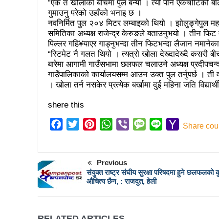
कर्फ्यु लागे पनि तीनकुने क्षेत्र
“एक त खोलाको बीचमा पुल बन्यो । त्यो पनि एकैचोटिको बाढी
गुमाउनु परेको उहाँको भनाइ छ ।
काठमाडौँमा माओवादीको नेतृत्वमा 
नवनिर्मित पुल २०४ मिटर लम्बाइको थियो । झोलुङ्गेपुल म
समितिका अध्यक्ष राजेन्द्र केरुङले बताउनुभयो । तीन फिट 
लव प्याकुरेलद्वारा निर्देशित वृत्तच
पिल्लर गहि¥याएर गाड्नुभन्दा तीन फिटभन्दा लैजान नमानेका
“स्टिमेट नै गलत थियो । त्यत्रो खोला देख्दादेख्दै कसरी ब
भरतपुरका १ सय २९ सुकुम्बासी घर
बारेमा आगामी गाउँसभामा छलफल चलाउने अध्यक्ष प्रदीपचन्द
गाउँपालिकाको कार्यालयसम्म आउन उक्त पुल तर्नुपर्छ । ती 
‘महिला अधिकारका निम्ति सदनबा
। खोला तर्न नसकेर प्रत्येक बर्खामा दुई महिना जति विद्यार
त्रिदेशीय विद्युत ब्यापार सम्झौता 
shere this
३ महिनामा प्रेस स्वतन्त्रता ह
Facebook
Twitter
Pinterest
WhatsApp
Viber
Message
Line
Yahoo
Share cou
इन्द्रेश्वर युवा समाजद्वारा बेलकोट
Mail
सकियो चितवन महोत्सव : ५ लाख
Previous
टोखामा कर्जा सदुपयोगिता सम्बन्धी
संयुक्त राष्ट्र संघीय सुरक्षा परिषदमा हुने छलफलको क
औचित्य छैन, : राजदुत, हेली
भोलि चितवनमा माओवादीको विशाल स
ककनी २ मा खस्यो ६८ प्रतिशतभन्
RELATED ARTICLES