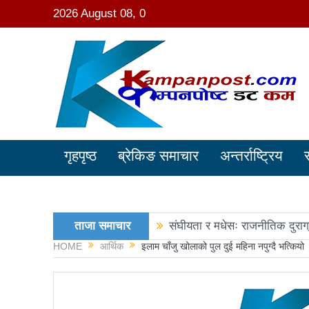
2026 August 08, 0
गृहपृष्ठ
ब्रेकिङ समाचार
अन्तर्राष्ट्रिय
ताजा समाचार
संघीयता र मधेसः राजनीतिक दुराग
HOME
आर्थिक
इलाम चाँजु खोलाको पुल दुई महिना नपुग्दै भत्कियो
काङ्ग्रेस नेता मिश्रको आरोप : 
नवनिर्वाचित राष्ट्रिय सभा सदस्य
रञ्जु दर्शना विजयीः अधिकांश स्था