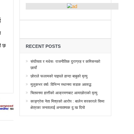
्थानमा कर्फ्यु आदेश
 तनावग्रस्त
ई
महाधिवेसनमा पुरस्कृत हुँदै यी पत्रकार
ा
र, देशैभर अभियानात्मक कार्यक्रम
ी छ
गरद्वारा वैचारिक, राजनीतिक कार्यशाला
RECENT POSTS
या साक्षरताको
संघीयता र मधेसः राजनीतिक दुराग्रह र कमिसनको
छायाँ
वा, ३ वटा सूचीकरणबाट हटे
छोराले फलामको पाइपले हान्दा बाबुको मृत्यु
िगत विद्युतिकरणको ब्रेकथ्रु
मुलुकभर वर्षाः विभिन्न स्थानमा सडक अवरुद्ध
ुई जना घाइते
चितवनमा हात्तीको आक्रमणबाट आमाछोराको मृत्यु
काङ्ग्रेस नेता मिश्रको आरोप : बालेन सरकारले सिमा
बिद्यार्थीलाई चलचित्र सिकाउँदै बागमती प्रदेश सरकार
क्षेत्रका जनतालाई अनावश्यक दु:ख दियो
 प्रभावशाली
ककनी २ मा माओवादी विजयी
 मत खसेको अनुमान