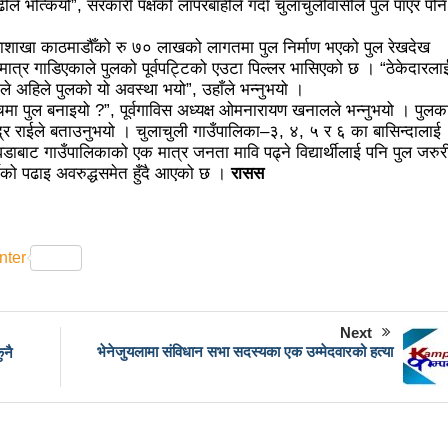
 अझै अशान्तः सडकमा सेना परिचालन
राजावादीको प्रदर्शन थप उग्रः केही स
ले भत्कियो”, सरकारी पक्षको लापरबाहीले गर्दा चुलाचुलीवासीले पुल पाएर पनि
विशाल जनप्रदर्शन
राजावादी र प्रहरीबिच झडपः तीनकुने-वानेश्वर क्षेत्र
हाशाखा काठमाडौँको रु ७० लाखको लागतमा पुल निर्माण भएको पुल रेखदेख
मात्र गाडिएकाले पुलको पूर्वपट्टिको एउटा पिल्लर भासिएको छ । “ठेकेदारला
ित्र ‘गर्ल्स रिराइटिङ डेस्टीनी’ लाई अडियन्स च्वाइस अवार्ड
प्रेस सेन्टरको 
ले अहिले पुलको यो अवस्था भयो”, उहाँले भन्नुभयो ।
ीचमा पुल बनाइयो ?”, पूर्वगाविस अध्यक्ष ओमनारायण खनालले भन्नुभयो । पुलक
धुरीलाई लालपूर्जा वितरण
हानलाई मजदुर संगठनहरुको ध्यानाकर्षण पत्
्र राईले बताउनुभयो । चुलाचुली गाउँपालिका–३, ४, ५ र ६ का बासिन्दालाई
वडाबाट गाउँपालिकाको एक मात्र जनता मावि पढ्ने विद्यार्थीलाई पनि पुल जरुर
ट कानून बनाउन ढिला भयो’
सहिद स्मृति दिवसमा माओवादी बेलकोटगढी न
्थीको पढाइ अवरुद्धसमेत हुँदै आएको छ ।
रासस
नेपालका लागि कोशेढुंगाः प्रचण्ड
कविता- म हैन भने
आवश्यकता मिडि
ननका १३ घटना
काउन्सिलद्वारा ४ वटा सञ्चार माध्यमको कालोसूची फुकु
nter
गढीका ५ विद्यालयमा छात्रवृत्ति वितरण
भरतपुरको मुख्य सडकमा भएको भूम
 सहभागि, ३० करोडको कारोबार
बाघले झम्टिँदा मोटरसाइकलमा सवार द
Next
 अन्तरक्रिया
एकाबिहानै चीनमा भुकम्पः नेपालमा कडा धक्का महसुस
भेनेजुयलामा संविधान सभा सदस्यका एक उम्मेदवारको हत्या
ुनै
भा: प्रचण्डले सम्बोधन गर्ने
उपनिर्वाचन २०८१: एमालेभन्दा माओवादी
दा बढी मत: गणना आजै हुने
उपचुनाव सकियो: ६२ प्रतिशतभन्दा बढी