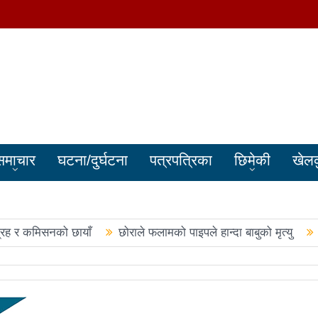
समाचार
घटना/दुर्घटना
पत्रपत्रिका
छिमेकी
खेल
्रह र कमिसनको छायाँ
छोराले फलामको पाइपले हान्दा बाबुको मृत्यु
बालेन सरकारले सिमा क्षेत्रका जनतालाई अनावश्यक दु:ख दियो
पूर्वप्र
हरुले शपथ लिए
चार स्थानमा रास्वपा विजयीः काँग्रेस र नेकपाले खाता ख
नमा रास्वपा अगाडि