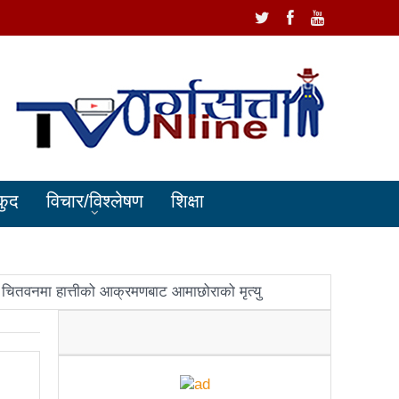
कुद
विचार/विश्लेषण
शिक्षा
चितवनमा हात्तीको आक्रमणबाट आमाछोराको मृत्यु
धानमन्त्री ओलीलाई पितृशोक
ोले