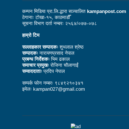
काउन्सिल नै नबोले कसले बोल्ने: अध
कम्पन मिडिया प्रा.लि.द्धारा सञ्चालित
kampanpost.com
ठेगानाः टोखा-१५, काठमाडौँ
विदेशमा रहेका नेपालीहरूको हितरक्षा
सूचना विभाग दर्ता नम्बरः २५६४/०७७-०७८
के छ रास्वपाका महामन्त्री डा ढका
हाम्रो टिम
बेलकोटगढीको चौथो नगरअधिवेसनः 
सल्लाहकार सम्पादकः
शुभलाल श्रेष्ठ
ट्राफिक प्रहरीबाट कुटिए सर्वसाध
सम्पादकः
नारायणप्रसाद नेपाल
प्रबन्ध निर्देशकः
भिम ढकाल
उद्योगको प्रवर्द्धन र विस्तारका 
समाचार प्रमुखः
रोजिना चौलागाईं
सम्वाददाताः
प्रदिप नेपाल
आगामी आर्थिक वर्षभित्रै भरतपुर 
सम्पर्क फोन नम्बरः ९८४९२१०३४१
चीन भ्रमणका क्रममा भएका सम्झौता
इमेलः kampan027@gmail.com
लुम्बिनी प्रदेशले घरबाटै व्यवसायिक फ
कसरी पाइनेछ बेलकोटगढीबासीले न
अपाङ्गता भएका व्यक्तिहरूको यौन
काउन्सिलद्वारा परराष्ट्र मामिला 