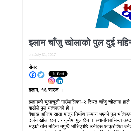
प्रतिनिधिसभा सदस्य निर्वाचनः ६०
निर्वाचनले सङ्घीय लोकतान्त्रिक 
आज प्रतिनिधिसभा सदस्य निर्वाच
इलाम चाँजु खोलाको पुल दुई महिना
पुरस्कार वितरणबिनै काउन्सिलले सम्पन
खतिवडाको नयाँ गीत जमाना आज
on:
July 31, 2017
चलचित्र विकास बोर्डका नवनियुक्
सेयर
महानगर यातायातले थप्यो १२ वटा व
फोहोरमैला व्यवस्थापन संघ नेपालको
इलाम, १६ साउन ।
समाचार हटाउने अदालतको आदेश र पत
इलामको चुलाचुली गाउँपालिका–२ स्थित चाँजु खोलामा हालै
बाढीले पुल भत्काएको हो ।
लोकतान्त्रिक सहिद सन्तति वृत्ति 
वैशाख अन्तिम साता मात्र निर्माण सम्पन्न भएको पुल भत्क
दर्जन खोला छन् तर कुनैमा पुल छैन । स्थानीयबासिन्दा कष्टक
नवलपरासी काठमाडौँ सम्पर्क समन्वय
भएको तीन महिना नपुग्दै भाँचिएपछि उनीहरू आक्रोशित बनेका ह