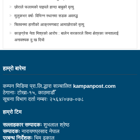
उत्कृष्ट
छोराले फलामको पाइपले हान्दा बाबुको मृत्यु
मुलुकभर वर्षाः विभिन्न स्थानमा सडक अवरुद्ध
संविधानसभाबाट संविधान बनाउने मुद्दा जनयुद्धको मुख्य मुद्दा होः
चितवनमा हात्तीको आक्रमणबाट आमाछोराको मृत्यु
प्रचण्ड
काङ्ग्रेस नेता मिश्रको आरोप : बालेन सरकारले सिमा क्षेत्रका जनतालाई
अनावश्यक दु:ख दियो
बोगटीको स्मृतिमा रक्तदान कार्यक्रम
पब्लिक स्पिच नेपालको विजेता बने दैलेखका दिल बहादुर
संविधानको रक्षा र कार्यान्वयनमा जनताको खबरदारी आवश्यकः
हाम्राे बारेमा
प्रचण्ड
कम्पन मिडिया प्रा.लि.द्धारा सञ्चालित
kampanpost.com
माओवादीमा जनपरिचालनका कार्यक्रमको तयारीः तीन
ठेगानाः टोखा-१५, काठमाडौँ
सूचना विभाग दर्ता नम्बरः २५६४/०७७-०७८
आयोगको बैठक सकियो
हाम्रो टिम
वृत्तचित्र फिल्म ‘गर्ल्स रिराइटिङ डेस्टिनी’ को विशेष प्रदर्शनी
सल्लाहकार सम्पादकः
शुभलाल श्रेष्ठ
दुईपिपलमा बुधबार रोपाइ जात्राः कलाकारको व्यवस्थापनमा
सम्पादकः
नारायणप्रसाद नेपाल
जनप्रतिनिधि
प्रबन्ध निर्देशकः
भिम ढकाल