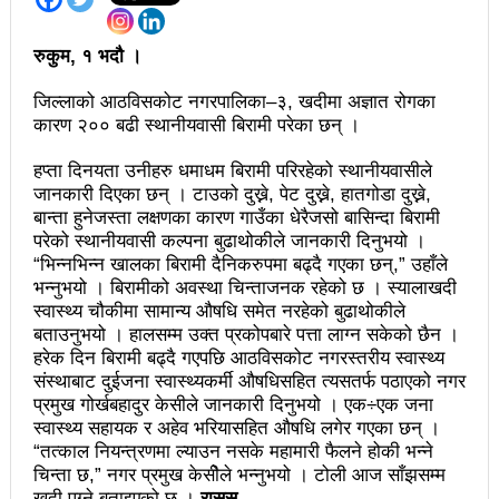
अझ सुदृढ बनाएको छः प्रचण्ड
रुकुम, १ भदौ ।
छिटफुटबाहेक शान्तिपूर्ण रुपमा मतदान सम्पन्न
जिल्लाको आठविसकोट नगरपालिका–३, खदीमा अज्ञात रोगका
आज प्रतिनिधिसभा सदस्य निर्वाचनः देशैभर मतदान जारी
कारण २०० बढी स्थानीयवासी बिरामी परेका छन् ।
बैतडीमा जन्तिबस दुर्घटनाः १३ जनाको मृत्यु
हप्ता दिनयता उनीहरु धमाधम बिरामी परिरहेको स्थानीयवासीले
जानकारी दिएका छन् । टाउको दुख्ने, पेट दुख्ने, हातगोडा दुख्ने,
कविता – अपजश
बान्ता हुनेजस्ता लक्षणका कारण गाउँका धेरैजसो बासिन्दा बिरामी
परेको स्थानीयवासी कल्पना बुढाथोकीले जानकारी दिनुभयो ।
पुरस्कार वितरणबिनै काउन्सिलले सम्पन्न गर्‍यो वार्षिकोत्सव
“भिन्नभिन्न खालका बिरामी दैनिकरुपमा बढ्दै गएका छन्,” उहाँले
भन्नुभयो । बिरामीको अवस्था चिन्ताजनक रहेको छ । स्यालाखदी
हितेन्द्रदेव शाक्यलाई पद छाड्नुपर्ने नैतिक दबाबः समय बुझेर
स्वास्थ्य चौकीमा सामान्य औषधि समेत नरहेको बुढाथोकीले
बाटो खुलाउन मन्त्री घिसिङको म्यासेज
बताउनुभयो । हालसम्म उक्त प्रकोपबारे पत्ता लाग्न सकेको छैन ।
हरेक दिन बिरामी बढ्दै गएपछि आठविसकोट नगरस्तरीय स्वास्थ्य
खतिवडाको नयाँ गीत जमाना आजकाल
संस्थाबाट दुईजना स्वास्थ्यकर्मी औषधिसहित त्यसतर्फ पठाएको नगर
प्रमुख गोर्खबहादुर केसीले जानकारी दिनुभयो । एक÷एक जना
सहनशीलताको ब्रेक
स्वास्थ्य सहायक र अहेव भरियासहित औषधि लगेर गएका छन् ।
“तत्काल नियन्त्रणमा ल्याउन नसके महामारी फैलने होकी भन्ने
राममाया च्यामिनीसँग दशरथ चन्दको अनुरोध – प्रेमविनोद नन्दन
चिन्ता छ,” नगर प्रमुख केसीेले भन्नुभयो । टोली आज साँझसम्म
खदी पुग्ने बताइएको छ ।
रासस