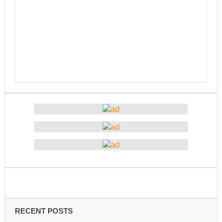
उत्कृष्ट
संविधानसभाबाट संविधान बनाउने मुद्दा जनयुद्धको मुख्य मुद्दा होः
प्रचण्ड
बोगटीको स्मृतिमा रक्तदान कार्यक्रम
पब्लिक स्पिच नेपालको विजेता बने दैलेखका दिल बहादुर
संविधानको रक्षा र कार्यान्वयनमा जनताको खबरदारी आवश्यकः
प्रचण्ड
माओवादीमा जनपरिचालनका कार्यक्रमको तयारीः तीन
आयोगको बैठक सकियो
वृत्तचित्र फिल्म ‘गर्ल्स रिराइटिङ डेस्टिनी’ को विशेष प्रदर्शनी
दुईपिपलमा बुधबार रोपाइ जात्राः कलाकारको व्यवस्थापनमा
RECENT POSTS
जनप्रतिनिधि