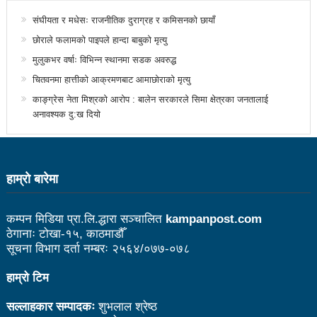
भरतपुर महानगर युवा संजालको फुटसल : पुरुषतर्फ वडा नं. ५ र
संघीयता र मधेसः राजनीतिक दुराग्रह र कमिसनको छायाँ
छोराले फलामको पाइपले हान्दा बाबुको मृत्यु
महिलातर्फ २३ विजयी
मुलुकभर वर्षाः विभिन्न स्थानमा सडक अवरुद्ध
Public governance training class for sister cities
चितवनमा हात्तीको आक्रमणबाट आमाछोराको मृत्यु
in Indian Ocean Rim countries was successfully
काङ्ग्रेस नेता मिश्रको आरोप : बालेन सरकारले सिमा क्षेत्रका जनतालाई
अनावश्यक दु:ख दियो
launched in Kunming
रसुवा उडेको हेलिकप्टर दुर्घटनाः ५ जनाको मृत्यु
हाम्राे बारेमा
दारी ग्याङ फुटसल प्रतियोगिताको टिम दर्ता फारम खुल्यो
चेपिण्डे खोलाले बगाएर ६ वर्षीय बालकको मृत्यु
कम्पन मिडिया प्रा.लि.द्धारा सञ्चालित
kampanpost.com
ठेगानाः टोखा-१५, काठमाडौँ
नेपालको आर्थिक सामाजिक विकास नै चीनको उत्कट चाहना
सूचना विभाग दर्ता नम्बरः २५६४/०७७-०७८
होः राजदूत छन सोङ
हाम्रो टिम
संघीयताका अवसर र उपलब्धीको सदुपयोग गर्नुपर्नेमा वक्ताहरुको
सल्लाहकार सम्पादकः
शुभलाल श्रेष्ठ
जोड