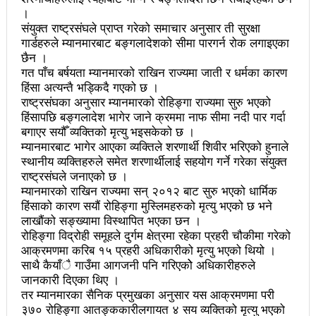
चलचित्र विकास बोर्डका नवनियुक्त सदस्य गणेश सुवेदीलाई
।
संयुक्त राष्ट्रसंघले प्राप्त गरेको समाचार अनुसार ती सुरक्षा
आइएनएनएफद्वारा सम्मान
गार्डहरुले म्यानमारबाट बङ्गलादेशको सीमा पारगर्न रोक लगाइएका
एनआरएनए बेलायतको अध्यक्षमा जिलिङका पुडासैनी
छैन ।
गत पाँच बर्षयता म्यानमारको राखिन राज्यमा जाती र धर्मका कारण
महानगर यातायातले थप्यो १२ वटा विद्युतीय बस
हिंसा अत्यन्तै भड्किदै गएको छ ।
राष्ट्रसंघका अनुसार म्यानमारको रोहिङ्गा राज्यमा सुरु भएको
गणेश पण्डितको कवितासङ्ग्रह कालापानी लोकार्पण
हिंसापछि बङ्गलादेश भागेर जाने क्रममा नाफ सीमा नदी पार गर्दा
बगाएर सयौँ व्यक्तिको मृत्यु भइसकेको छ ।
फोहोरमैला व्यवस्थापन संघ नेपालको अध्यक्षमा नुवाकोटका घिमिरे
म्यानमारबाट भागेर आएका व्यक्तिले शरणार्थी शिवीर भरिएको हुनाले
स्थानीय व्यक्तिहरुले समेत शरणार्थीलाई सहयोग गर्ने गरेका संयुक्त
निर्वाचित
राष्ट्रसंघले जनाएको छ ।
कविता – सुख भोग
म्यानमारको राखिन राज्यमा सन् २०१२ बाट सुरु भएको धार्मिक
हिंसाको कारण सयौं रोहिङ्गा मुस्लिमहरुको मृत्यु भएको छ भने
समाचार हटाउने अदालतको आदेश र पत्रकार पक्राउ पुर्जीबारे
लाखौंको सङ्ख्यामा विस्थापित भएका छन ।
रोहिङ्गा विद्रोही समूहले दुर्गम क्षेत्रमा रहेका प्रहरी चौकीमा गरेको
काउन्सिल सुक्ष्म अध्ययनमा
आक्रमणमा करिब १५ प्रहरी अधिकारीको मृत्यु भएको थियो ।
साथै कैयाँै गाउँमा आगजनी पनि गरिएकोे अधिकारीहरुले
लोकतान्त्रिक सहिद सन्तति वृत्ति कोष स्थापनाः सहिदका
जानकारी दिएका थिए ।
तर म्यानमारका सैनिक प्रमुखका अनुसार यस आक्रमणमा परी
बालबालिकाको शिक्षामा खर्च हुने
३७० रोहिङ्गा आतङ्ककारीलगायत ४ सय व्यक्तिको मृत्यु भएको