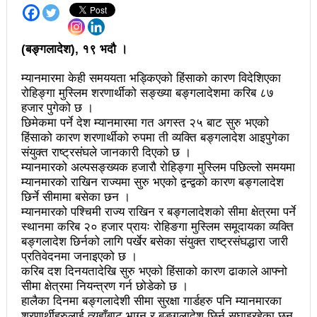
अझ सुदृढ बनाएको छः प्रचण्ड
(बङ्गलादेश), १९ भदौ ।
छिटफुटबाहेक शान्तिपूर्ण रुपमा मतदान सम्पन्न
आज प्रतिनिधिसभा सदस्य निर्वाचनः देशैभर मतदान जारी
म्यानमारमा केही समययता भड्किएको हिंसाको कारण विदेशिएका
रोहिङ्गा मुस्लिम शरणार्थीको सङ्ख्या बङ्गलादेशमा करिब ८७
बैतडीमा जन्तिबस दुर्घटनाः १३ जनाको मृत्यु
हजार पुगेको छ ।
छिमेकमा पर्ने देश म्यानमारमा गत अगस्त २५ बाट सुरु भएको
कविता – अपजश
हिंसाको कारण शरणार्थीको रुपमा ती व्यक्ति बङ्गलादेश आइपुगेका
संयुक्त राष्ट्रसंघले जानकारी दिएको छ ।
पुरस्कार वितरणबिनै काउन्सिलले सम्पन्न गर्‍यो वार्षिकोत्सव
म्यानमारको अल्पसङ्ख्यक हजारौ रोहिङ्गा मुस्लिम पछिल्लो समयमा
म्यानमारको राखिन राज्यमा सुरु भएको द्वन्द्वको कारण बङ्गलादेश
हितेन्द्रदेव शाक्यलाई पद छाड्नुपर्ने नैतिक दबाबः समय बुझेर
छिर्ने सीमामा बसेका छन ।
बाटो खुलाउन मन्त्री घिसिङको म्यासेज
म्यानमारको पश्चिमी राज्य राखिन र बङ्गलादेशको सीमा क्षेत्रमा पर्ने
स्थानमा करिब २० हजार प्रायः रोहिङगा मुस्लिम समूदायका व्यक्ति
खतिवडाको नयाँ गीत जमाना आजकाल
बङ्गलादेश छिर्नको लागि पर्खेर बसेका संयुक्त राष्ट्रसंघद्धारा जारी
प्रतिवेदनमा जनाइएको छ ।
सहनशीलताको ब्रेक
करिब दश दिनयतादेखि सुरु भएको हिंसाको कारण ढाकाले आफ्नो
सीमा क्षेत्रमा नियन्त्रण गर्न छोडेको छ ।
राममाया च्यामिनीसँग दशरथ चन्दको अनुरोध – प्रेमविनोद नन्दन
हालैका दिनमा बङ्गलादेशी सीमा सुरक्षा गार्डहरु पनि म्यानमारका
शरणार्थीहरुलाई त्यहाँबाट भाग्न र बङ्गलादेश छिर्न सघाइरहेका छन