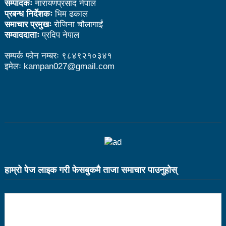
सम्पादकः
नारायणप्रसाद नेपाल
प्रबन्ध निर्देशकः
भिम ढकाल
१५ दिनमा ३१ वटा युट्युबलगायतका सामाजिक सञ्जाल
समाचार प्रमुखः
रोजिना चौलागाईं
सम्वाददाताः
प्रदिप नेपाल
काउन्सिलको कारबाहीमा
सम्पर्क फोन नम्बरः ९८४९२१०३४१
साहित्यकार नेपालको मुक्तकसंग्रह ‘मनीषा’ सार्वजनिक
इमेलः kampan027@gmail.com
China’s commitment to modernization and deeper
reform
अब सरकारमा जाने होइन, जनतामा जाने र पार्टी सुदृढ गर्नेतिर
ध्यान दिइनेछ : प्रचण्ड
सौर्य एयर दुर्घटनाः ४ जनाको जीवितै उद्दार, १५ जनाको मृत्यु
हाम्राे पेज लाइक गरी फेसबुकमै ताजा समाचार पाउनुहाेस्
सौर्य एयर दुर्घटनाः आफ्नै कर्मचारी लिएर पोखरा जाँदै थियो
जहाज
सौर्य एयरको जहाज दुर्घटनाः २ जनाको शब फेला