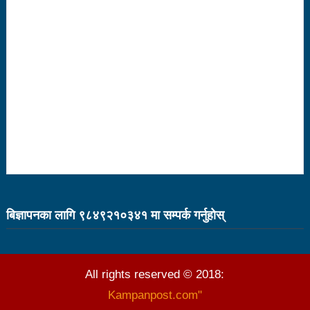
बागमती सरकारमा माओवादीका शालिकरामका १८ महिनाः यस्तो
भयो काम
कविता – नानाथरी कुरा
नेपाल-चीन व्यापारले रसुवाको राजश्व संकलन चार गुणाले बढी
कृषि क्रान्तिको ‘किम्ताङ मोडल’
चिनियाँ कम्युनिस्ट पार्टीको थर्ड प्लेनम बैठक सुरु
काउन्सिल नै नबोले कसले बोल्ने: अध्यक्ष बस्नेत
सेभेन स्टार टेलिभिजनको सम्पादकमा शर्मा
भारतमा लामखुट्टेबाट सर्ने जिका भाइरसको संक्रमण पुष्टि
बिज्ञापनका लागि ९८४९२१०३४१ मा सम्पर्क गर्नुहाेस्
विदेशमा रहेका नेपालीहरूको हितरक्षाका लागि विदेशस्थित नेपाली
नियोगहरूको क्षमता अभिवृद्धि गर्नुपर्छ: प्रधानमन्त्री
All rights reserved © 2018:
के छ रास्वपाका महामन्त्री डा ढकालको बैठकमा पेस गर्न
Kampanpost.com"