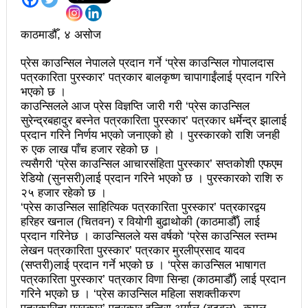
अझ सुदृढ बनाएको छः प्रचण्ड
काठमाडौँ, ४ असोज
छिटफुटबाहेक शान्तिपूर्ण रुपमा मतदान सम्पन्न
प्रेस काउन्सिल नेपालले प्रदान गर्ने ‘प्रेस काउन्सिल गोपालदास
आज प्रतिनिधिसभा सदस्य निर्वाचनः देशैभर मतदान जारी
पत्रकारिता पुरस्कार’ पत्रकार बालकृष्ण चापागाईंलाई प्रदान गरिने
भएको छ ।
बैतडीमा जन्तिबस दुर्घटनाः १३ जनाको मृत्यु
काउन्सिलले आज प्रेस विज्ञप्ति जारी गरी ‘प्रेस काउन्सिल
सुरेन्द्रबहादुर बस्नेत पत्रकारिता पुरस्कार’ पत्रकार धर्मेन्द्र झालाई
कविता – अपजश
प्रदान गरिने निर्णय भएको जनाएको हो । पुरस्कारको राशि जनही
रु एक लाख पाँच हजार रहेको छ ।
पुरस्कार वितरणबिनै काउन्सिलले सम्पन्न गर्‍यो वार्षिकोत्सव
त्यसैगरी ‘प्रेस काउन्सिल आचारसंहिता पुरस्कार’ सप्तकोशी एफएम
रेडियो (सुनसरी)लाई प्रदान गरिने भएको छ । पुरस्कारको राशि रु
हितेन्द्रदेव शाक्यलाई पद छाड्नुपर्ने नैतिक दबाबः समय बुझेर
२५ हजार रहेको छ ।
बाटो खुलाउन मन्त्री घिसिङको म्यासेज
‘प्रेस काउन्सिल साहित्यिक पत्रकारिता पुरस्कार’ पत्रकारद्वय
हरिहर खनाल (चितवन) र वियोगी बुढाथोकी (काठमाडौँ) लाई
खतिवडाको नयाँ गीत जमाना आजकाल
प्रदान गरिनेछ । काउन्सिलले यस वर्षको ‘प्रेस काउन्सिल स्तम्भ
लेखन पत्रकारिता पुरस्कार’ पत्रकार मुरलीप्रसाद यादव
सहनशीलताको ब्रेक
(सप्तरी)लाई प्रदान गर्ने भएको छ । ‘प्रेस काउन्सिल भाषागत
पत्रकारिता पुरस्कार’ पत्रकार विणा सिन्हा (काठमाडौँ) लाई प्रदान
राममाया च्यामिनीसँग दशरथ चन्दको अनुरोध – प्रेमविनोद नन्दन
गरिने भएको छ । ‘प्रेस काउन्सिल महिला सशक्तीकरण