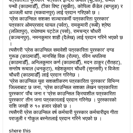
पत्रकारिता पुरस्कार’ पत्रकार इन्दिरा अर्याल (बुटवल), कमल
चलचित्र विकास बोर्डका नवनियुक्त सदस्य गणेश सुवेदीलाई
पन्थी (काठमाडौँ), टीका विष्ट (सुर्खेत), कोपिला कँडेल (बाग्लुङ) र
आइएनएनएफद्वारा सम्मान
अञ्जली थापा (मकवानपुर) लाई प्रदान गरिएको छ ।
‘प्रेस काउन्सिल सशक्त सञ्चारकर्मी पत्रकारिता पुरस्कार’
एनआरएनए बेलायतको अध्यक्षमा जिलिङका पुडासैनी
पत्रकार ओमप्रसाद घायल (पर्वत), रामकुमारी (रूबी) श्रेष्ठ
(ललितपुर), राधेश्याम पट्टेल (पर्सा), रामचन्द्र चौधरी
महानगर यातायातले थप्यो १२ वटा विद्युतीय बस
(कञ्चनपुर), नमनकुमार शाही (दैलेख) लाई प्रदान गरिने भएको छ
।
गणेश पण्डितको कवितासङ्ग्रह कालापानी लोकार्पण
त्यसैगरी ‘प्रेस काउन्सिल समावेशी पत्रकारिता पुरस्कार’ दण्ड
गुरूङ (काठमाडौँ), मानसिंह विक (रोल्पा), रविन थपलिया
फोहोरमैला व्यवस्थापन संघ नेपालको अध्यक्षमा नुवाकोटका घिमिरे
(काठमाडौँ), अनिलकुमार कर्ण (काठमाडौँ), मदन ठाकुर (रौतहट),
निर्वाचित
सन्तोष रूचाल (धनकुटा), महेशकुमार चौधरी (सुनसरी) र विजेता
चौधरी (काठमाडौँ) लाई प्रदान गरिनेछ ।
कविता – सुख भोग
‘प्रेस काउन्सिल युवा सशक्तीकरण पत्रकारिता पुरस्कार’ विभिन्न
जिल्लाबाट छ जना, ‘प्रेस काउन्सिल सशक्त लेखन पत्रकारिता
समाचार हटाउने अदालतको आदेश र पत्रकार पक्राउ पुर्जीबारे
पुरस्कार’ पाँच जना र ‘प्रेस काउन्सिल क्रियाशील पत्रकारिता
पुरस्कार’ तीन जना पत्रकारलाई प्रदान गरिनेछ । पुरस्कारको
काउन्सिल सुक्ष्म अध्ययनमा
राशि जनही रु १० हजार रहेको छ ।
त्यसैगरी प्रेस काउन्सिल वर्ष कर्मचारी पुरस्कार कर्मचारीद्वय गीता
लोकतान्त्रिक सहिद सन्तति वृत्ति कोष स्थापनाः सहिदका
पराजुली र गोकुल बस्नेतलाई प्रदान गरिने भएको छ ।
बालबालिकाको शिक्षामा खर्च हुने
shere this