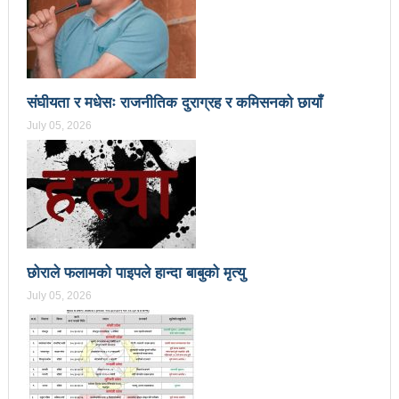
प्रेस सेन्टरको महाधिवेसनमा पुरस्कृत हुँदै यी पत्रकार
भरतपुरका १ सय २९ सुकुम्बासी घरधुरीलाई लालपूर्जा वितरण
हानलाई मजदुर संगठनहरुको ध्यानाकर्षण पत्र, देशैभर
संघीयता र मधेसः राजनीतिक दुराग्रह र कमिसनको छायाँ
अभियानात्मक कार्यक्रम
July 05, 2026
‘महिला अधिकारका निम्ति सदनबाट कानून बनाउन ढिला भयो’
सहिद स्मृति दिवसमा माओवादी बेलकोटगढी नगरद्वारा वैचारिक,
राजनीतिक कार्यशाला
त्रिदेशीय विद्युत ब्यापार सम्झौता नेपालका लागि कोशेढुंगाः
छोराले फलामको पाइपले हान्दा बाबुको मृत्यु
प्रचण्ड
July 05, 2026
कविता- म हैन भने
आवश्यकता मिडिया साक्षरताको
३ महिनामा प्रेस स्वतन्त्रता हननका १३ घटना
काउन्सिलद्वारा ४ वटा सञ्चार माध्यमको कालोसूची फुकुवा, ३