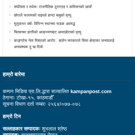
संघीयता र मधेसः राजनीतिक दुराग्रह र कमिसनको छायाँ
भरतपुर महानगर युवा संजालको फुटसल : पुरुषतर्फ वडा नं. ५ र
छोराले फलामको पाइपले हान्दा बाबुको मृत्यु
महिलातर्फ २३ विजयी
मुलुकभर वर्षाः विभिन्न स्थानमा सडक अवरुद्ध
Public governance training class for sister cities
चितवनमा हात्तीको आक्रमणबाट आमाछोराको मृत्यु
काङ्ग्रेस नेता मिश्रको आरोप : बालेन सरकारले सिमा क्षेत्रका जनतालाई
in Indian Ocean Rim countries was successfully
अनावश्यक दु:ख दियो
launched in Kunming
रसुवा उडेको हेलिकप्टर दुर्घटनाः ५ जनाको मृत्यु
हाम्राे बारेमा
दारी ग्याङ फुटसल प्रतियोगिताको टिम दर्ता फारम खुल्यो
चेपिण्डे खोलाले बगाएर ६ वर्षीय बालकको मृत्यु
कम्पन मिडिया प्रा.लि.द्धारा सञ्चालित
kampanpost.com
ठेगानाः टोखा-१५, काठमाडौँ
नेपालको आर्थिक सामाजिक विकास नै चीनको उत्कट चाहना
सूचना विभाग दर्ता नम्बरः २५६४/०७७-०७८
होः राजदूत छन सोङ
हाम्रो टिम
संघीयताका अवसर र उपलब्धीको सदुपयोग गर्नुपर्नेमा वक्ताहरुको
सल्लाहकार सम्पादकः
शुभलाल श्रेष्ठ
जोड