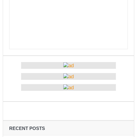
उत्कृष्ट
संविधानसभाबाट संविधान बनाउने मुद्दा जनयुद्धको मुख्य मुद्दा होः
प्रचण्ड
बोगटीको स्मृतिमा रक्तदान कार्यक्रम
पब्लिक स्पिच नेपालको विजेता बने दैलेखका दिल बहादुर
संविधानको रक्षा र कार्यान्वयनमा जनताको खबरदारी आवश्यकः
प्रचण्ड
माओवादीमा जनपरिचालनका कार्यक्रमको तयारीः तीन
आयोगको बैठक सकियो
वृत्तचित्र फिल्म ‘गर्ल्स रिराइटिङ डेस्टिनी’ को विशेष प्रदर्शनी
दुईपिपलमा बुधबार रोपाइ जात्राः कलाकारको व्यवस्थापनमा
RECENT POSTS
जनप्रतिनिधि