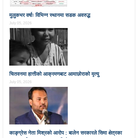
वटा सूचीकरणबाट हटे
मुलुकभर वर्षाः विभिन्न स्थानमा सडक अवरुद्ध
इन्द्रेश्वर युवा समाजद्वारा बेलकोटगढीका ५ विद्यालयमा छात्रवृत्ति
July 05, 2026
वितरण
भरतपुरको मुख्य सडकमा भएको भूमिगत विद्युतिकरणको ब्रेकथ्रु
सकियो चितवन महोत्सव : ५ लाख सहभागि, ३० करोडको
कारोबार
चितवनमा हात्तीको आक्रमणबाट आमाछोराको मृत्यु
बाघले झम्टिँदा मोटरसाइकलमा सवार दुई जना घाइते
July 05, 2026
टोखामा कर्जा सदुपयोगिता सम्बन्धी अन्तरक्रिया
एकाबिहानै चीनमा भुकम्पः नेपालमा कडा धक्का महसुस
बिद्यार्थीलाई चलचित्र सिकाउँदै बागमती प्रदेश सरकार
भोलि चितवनमा माओवादीको विशाल सभा: प्रचण्डले सम्बोधन
काङ्ग्रेस नेता मिश्रको आरोप : बालेन सरकारले सिमा क्षेत्रका
गर्ने