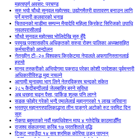
महत्वपूर्ण अवसर: प्रचण्ड
सुरु भयो चौथो सुनवल महोत्सव: उद्योगमैत्री वातावरण बनाउन लागि
पर्ने मन्त्री कलवारको भनाइ
चितवनको माडीमा सम्पन्न मैयादेवि महिला क्रिकेट सिरिजको उपाधि
नवलपरासीलाई
चौथो सुनवल महोत्सव भोलिदेखि सुरु हुँदै
प्रमुख प्रशासकीय अधिकृतको सरुवा रोक्न पालिका अध्यक्षसहित
कर्मचारीको आन्दोलन
नेत्रहीन टी–२० विश्वकप क्रिकेटमा नेपालले अफगानिस्तानलाई
हरायो
मानव तस्करीको अभियोगमा पक्राउ परेका कोशी प्रदेशका पूर्वमन्त्री
अधिकारीविरुद्ध मुद्दा नचल्ने
आगामी चुनावमा भाग लिने नेत्रविक्रम चन्दको संकेत
२८५ कैदीबन्दीलाई जेलबाहिर बस्ने सुविधा
अब धरहरा चढ्न पैसा, पार्किङ शुल्क पनि लाग्ने
सडक फोहोर गरेको भन्दै एमालेलाई महानगरको १ लाख जरिवाना
भरतपुर महानगरपालिकाद्धारा तीन पाङ्ग्रे अटोको रुट परमिट दिन
सुरु
नेकपा बहुमतको नवौं महाधिवेशन माघ ४ गतेदेखि काठमाडौँमा
राजश्व संकलनमा करिब १७ प्रतशितले वृद्धि
टिकट नपाउँदा १४ सय श्रमिक कोरिया उड्न पाएनन्