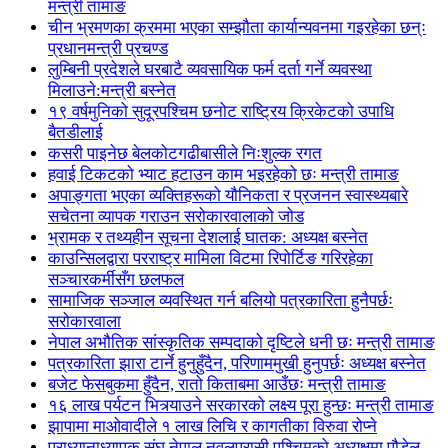
मन्त्री तामाङ
चीन भ्रमणका क्रममा भएका सम्झौता कार्यान्यवनमा गइरहेका छन्ः
प्रधानमन्त्री प्रचण्ड
लुम्बिनी प्रदेशले घरबाटै व्यवसायिक फर्म दर्ता गर्ने व्यवस्था
मिलाउने:मन्त्री बस्नेत
१९ वर्षमुनिको सुदूरपश्चिम छनोट राष्ट्रिय क्रिकेटको उपाधि
बैतडीलाई
कसरी पाइनेछ बेलकोटगढीबासीले निःशुल्क रगत
हवाई टिकटको भ्याट हटाउन काम भइरहेको छः मन्त्री तामाङ
अपाङ्गता भएका व्यक्तिहरूको यौनिकता र प्रजनन स्वास्थ्यबारे
सचेतना व्यापक गराउन सरोकारवालाको जोड
भ्रामक र तथ्यहीन सूचना देशलाई घातक: अध्यक्ष बस्नेत
काउन्सिलद्वारा परराष्ट्र मामिला विटमा रिपोर्टिङ गरिरहेका
सञ्चारकर्मीसँग छलफल
सामाजिक सञ्जाल व्यवस्थित गर्न बलियो पत्रकारिता हुनैपर्छः
सरोकारवाला
नेपाल अभौतिक सांस्कृतिक सम्पदाको दृष्टिले धनी छः मन्त्री तामाङ
पत्रकारिता झारा टार्ने हुनुहुँदैन, परिणाममुखी हुनुपर्छः अध्यक्ष बस्नेत
बजेट फेसबुकमा हुँदैन, रातो किताबमा आउँछः मन्त्री तामाङ
१६ लाख पर्यटन भित्र्याउने सरकारको लक्ष्य पूरा हुन्छः मन्त्री तामाङ
झापामा माओवादीले १ लाख लिचि र कागतीका विरुवा रोप्ने
प्राध्यानाध्यापक संघ नेपाल नवलपरासी पश्चिमको अध्यक्षमा पौडेल