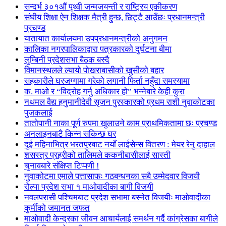
सन्दर्भ ३०१औं पृथ्वी जन्मजयन्ती र राष्ट्रिय एकीकरण
संघीय शिक्षा ऐन शिक्षक मैत्री हुन्छ, छिट्टै आउँछः प्रधानमन्त्री
प्रचण्ड
यातायात कार्यालयमा उपप्रधानमन्त्रीको अनुगमन
कालिका नगरपालिकाद्वारा पत्रकारको दुर्घटना बीमा
लुम्बिनी प्रदेशसभा बैठक बस्दै
विमानस्थलले ल्यायो पोखराबासीको खुसीको बहार
सहकारीले घरजग्गामा गरेको लगानी फिर्ता नहुँदा समस्यामा
क. माओ र “विद्रोह गर्नु अधिकार हो” भन्नेबारे केही कुरा
नथमल वैद्य हनुमानीदेवी सृजन पुरस्कारको प्रथम राशी नुवाकोटका
पुजकलाई
तातोपानी नाका पूर्ण रुपमा खुलाउने काम प्राथमिकतामा छः प्रचण्ड
अनलाइनबाटै किन्न सकिन्छ घर
दुई महिनाभित्र भरतपुरबाट नयाँ लाईसेन्स वितरण : मेयर रेनु दाहाल
शसस्त्र प्रहरीको तालिमले ककनीबासीलाई सास्ती
चुनावबारे संक्षिप्त टिप्पणी !
नुवाकोटमा एमाले पत्तासाफः गठबन्धनका सबै उम्मेदवार विजयी
रोल्पा प्रदेश सभा १ माओवादीका बागी विजयी
नवलपरासी पश्चिमबाट प्रदेश सभामा बस्नेत विजयीः माओवादीका
कुर्मीको जमानत जफत
माओवादी केन्द्रका जीवन आचार्यलाई समर्थन गर्दै कांग्रेसका बागीले