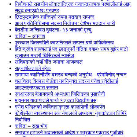
निर्वाचनले सङ्घीय लोकतान्त्रिक गणतन्त्रात्मक प्रणालीलाई अझ
सुदृढ बनाएको छः प्रचण्ड
छिटफुटबाहेक शान्तिपूर्ण रुपमा मतदान सम्पन्न
आज प्रतिनिधिसभा सदस्य निर्वाचनः देशैभर मतदान जारी
बैतडीमा जन्तिबस दुर्घटनाः १३ जनाको मृत्यु
कविता – अपजश
पुरस्कार वितरणबिनै काउन्सिलले सम्पन्न गर्‍यो वार्षिकोत्सव
हितेन्द्रदेव शाक्यलाई पद छाड्नुपर्ने नैतिक दबाबः समय बुझेर बाटो
खुलाउन मन्त्री घिसिङको म्यासेज
खतिवडाको नयाँ गीत जमाना आजकाल
सहनशीलताको ब्रेक
राममाया च्यामिनीसँग दशरथ चन्दको अनुरोध – प्रेमविनोद नन्दन
चलचित्र विकास बोर्डका नवनियुक्त सदस्य गणेश सुवेदीलाई
आइएनएनएफद्वारा सम्मान
एनआरएनए बेलायतको अध्यक्षमा जिलिङका पुडासैनी
महानगर यातायातले थप्यो १२ वटा विद्युतीय बस
गणेश पण्डितको कवितासङ्ग्रह कालापानी लोकार्पण
फोहोरमैला व्यवस्थापन संघ नेपालको अध्यक्षमा नुवाकोटका घिमिरे
निर्वाचित
कविता – सुख भोग
समाचार हटाउने अदालतको आदेश र पत्रकार पक्राउ पुर्जीबारे