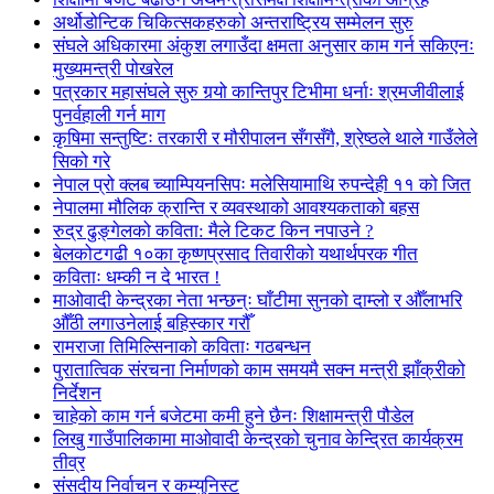
अर्थोडोन्टिक चिकित्सकहरुको अन्तराष्ट्रिय सम्मेलन सुरु
संघले अधिकारमा अंकुश लगाउँदा क्षमता अनुसार काम गर्न सकिएनः
मुख्यमन्त्री पोखरेल
पत्रकार महासंघले सुरु गर्‍यो कान्तिपुर टिभीमा धर्नाः श्रमजीवीलाई
पुनर्वहाली गर्न माग
कृषिमा सन्तुष्टिः तरकारी र मौरीपालन सँगसँगै, श्रेष्ठले थाले गाउँलेले
सिको गरे
नेपाल प्रो क्लब च्याम्पियनसिपः मलेसियामाथि रुपन्देही ११ को जित
नेपालमा मौलिक क्रान्ति र व्यवस्थाको आवश्यकताको बहस
रुद्र ढुङ्गेलको कविता: मैले टिकट किन नपाउने ?
बेलकोटगढी १०का कृष्णप्रसाद तिवारीको यथार्थपरक गीत
कविताः धम्की न दे भारत !
माओवादी केन्द्रका नेता भन्छन्ः घाँटीमा सुनको दाम्लो र औँलाभरि
औँठी लगाउनेलाई बहिस्कार गरौँ
रामराजा तिमिल्सिनाको कविताः गठबन्धन
पुरातात्विक संरचना निर्माणको काम समयमै सक्न मन्त्री झाँक्रीको
निर्देशन
चाहेको काम गर्न बजेटमा कमी हुने छैनः शिक्षामन्त्री पौडेल
लिखु गाउँपालिकामा माओवादी केन्द्रको चुनाव केन्द्रित कार्यक्रम
तीव्र
संसदीय निर्वाचन र कम्युनिस्ट