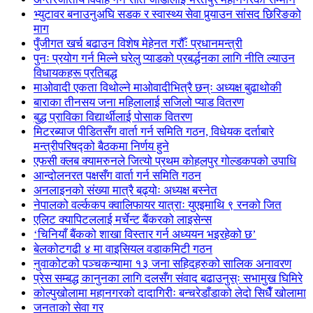
भ्युटावर बनाउनुअघि सडक र स्वास्थ्य सेवा पुर्‍याउन सांसद छिरिङको
माग
पुँजीगत खर्च बढाउन विशेष मेहेनत गरौँः प्रधानमन्त्री
पुनः प्रयोग गर्न मिल्ने घरेलु प्याडको प्रबर्द्धनका लागि नीति ल्याउन
विधायकहरू प्रतिबद्ध
माओवादी एकता विथोल्ने माओवादीभित्रै छन्ः अध्यक्ष बुढाथोकी
बाराका तीनसय जना महिलालाई सजिलो प्याड वितरण
बुद्ध प्राविका विद्यार्थीलाई पोसाक वितरण
मिटरब्याज पीडितसँग वार्ता गर्न समिति गठन, विधेयक दर्ताबारे
मन्त्रीपरिषद्को बैठकमा निर्णय हुने
एफसी क्लब क्यामरुनले जित्यो प्रथम कोहलपुर गोल्डकपको उपाधि
आन्दोलनरत पक्षसँग वार्ता गर्न समिति गठन
अनलाइनको संख्या मात्रै बढ्योः अध्यक्ष बस्नेत
नेपालको वर्ल्ककप क्वालिफायर यात्राः युएइमाथि ९ रनको जित
एलिट क्यापिटललाई मर्चेन्ट बैंकरको लाइसेन्स
‘चिनियाँ बैंकको शाखा विस्तार गर्न अध्ययन भइरहेको छ’
बेलकोटगढी ४ मा वाइसियल वडाकमिटी गठन
नुवाकोटको पञ्चकन्यामा १३ जना सहिदहरुको सालिक अनावरण
प्रेस सम्बद्ध कानुनका लागि दलसँग संवाद बढाउनुस्ः सभामुख घिमिरे
कोल्पुखोलामा महानगरको दादागिरीः बन्चरेडाँडाको लेदो सिधैँ खोलामा
जनताको सेवा गर