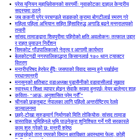
प्रेस युनियन महाधिवेसनको सरगर्मीः नुवाकोटका दाहाल केन्द्रीय
सदस्यमा उठ्ने
जब ककनी पुगेर प्रचण्डले सडकको कुरामा बोगटीलाई स्मरण गरे
महिला पहिला अभियान सहित हिंसाविरुद्ध अगाडि बढ्ने मन्त्रालयको
तयारी
सांसद तामाङद्वारा शिवपुरीमा पहिरोको क्षति अवलोकनः तत्काल उद्दार
र राहत पुर्‍याउन निर्देशन
सिमकोट गाँउपालिकाको नेतृत्व र आगामी कार्यभार
बेलकोटगढी नगरपालिकाद्धारा किसानलाई १७० थान ट्याक्टर
वितरण
मन्त्रीपरिषद् हेरफेर हुँदैः जसपाको विवाद साम्य हुने पर्खाईमा
प्रधानमन्त्री
मनसुनको क्षतिबाट वडाअध्यक्ष पुडासैनीको वडावासीलाई सुझाव
स्वास्थ्य र शिक्षा व्यापार होइन सेवाकै रूपमा हुनपर्छः मेयर बालेन्द्र शाह
कविता- “आऊ, अनुशासित प्रेम गरौँ “
चीनको छङ्तुबाट नेपालका लागि पहिलो अन्तर्राष्ट्रिय रेलवे
सञ्चालनमा
छहरे-टोखा सुरुङमार्ग निर्माणको मिति तोकियोस्ः सांसद तामाङ
वास्तविक भूमिहिनले भूमि पाउनेकुरा शुनिश्चित गर्ने गरी सरकारले
काम शुरु गरेको छ: मन्त्री श्रेष्ठ
हराइरहेको तारा एयरको विमान क्षतविक्षत अवस्थामा फेला, कोही