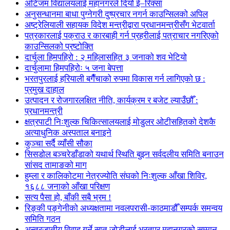
अटिजम विद्यालयलाई महानगरले दियो ई–रिक्सा
अनुसन्धानमा बाधा पुग्नेगरी दुष्प्रचार नगर्न काउन्सिलको अपिल
अष्ट्रेलियाली सहायक विदेश मन्त्रीद्वारा प्रधानमन्त्रीसँग भेटवार्ता
पत्रकारलाई पक्राउ र कारबाही गर्न प्रहरीलाई पत्राचार नगरिएको
काउन्सिलको प्रष्टोक्ति
दार्चुला हिमपहिरो : २ महिलासहित ३ जनाको शव भेटियो
दार्चुलामा हिमपहिरोः ५ जना बेपत्ता
भरतपुरलाई हरियाली बगैँचाको रुपमा विकास गर्न लागिएको छ :
प्रमुख दाहाल
उत्पादन र रोजगारलक्षित नीति, कार्यक्रम र बजेट ल्याउँछौँ :
प्रधानमन्त्री
क्षत्रपाटी निःशुल्क चिकित्सालयलाई मोडुलर ओटीसहितको देशकै
अत्याधुनिक अस्पताल बनाइने
कुञ्चा सर्दै व्याँसी सौका
सिसडोल बञ्चरेडाँडाको यथार्थ स्थिति बुझ्न सर्वदलीय समिति बनाउन
सांसद तामाङको माग
हुम्ला र कालिकोटमा नेत्रज्योति संघको निःशुल्क आँखा शिविर,
१६८८ जनाको आँखा परिक्षण
सत्य पैसा हो, बाँकी सबै भ्रम !
रिङ्की पङ्गेनीको अध्यक्षतामा नवलपरासी-काठमाडौँ सम्पर्क समन्वय
समिति गठन
अन्तरजातीय विवाह गर्ने सात जोडीलाई भरतपुर महानगरको सम्मान