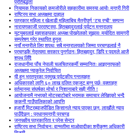
प्रतिबद्धता
नियामक निकायको कमजोरीले सहकारीमा समस्या आयोः मन्त्री गिरी
राष्ट्रिय सभा अध्यक्षमा दाहाल
पत्रकार महिला र खेलाडी महिलाबिच मैत्रीपूर्ण ‘टच रग्बी’ सम्पन्न
नारायणकाजी परराष्ट्रमा, हितबहादुरलाई पर्यटन मन्त्रालय
युट्युबरलाई महासङ्घका अध्यक्ष पोख्रेलको सुझावः मर्यादित सामग्री
सम्प्रेषण गरेर स्थापित हुनुस्
नयाँ मन्त्रीले लिए शपथः सबै मन्त्रालयको जिम्मा प्रचण्डलाई नै
प्रचण्डकै नेतृत्वमा सरकार पुनर्गठनः हितबहादुर, डिपि र पदमले आजै
शपथ लिँदै
राजधानीमा पाँच नेपाली चलचित्रकर्मी सम्मानितः आइएनएफको
अध्यक्षमा प्याकुरेल निर्वाचित
यी हुन् भरतपुरका प्रमुख पर्यटकीय गन्तव्यहरु
अधिकारको लागि ६० लाख दलित एकजुट बन्नु पर्छः वक्ताहरु
वर्तमानमा संघर्षका मोर्चा र निशानाबारे सही नीति !
आयोजनामै नभएको मोटरबाटोबारे भ्रामक समाचार लेखिएको भन्दै
ककनी गाउँपालिकाको आपत्ति
हजारौं मिटरब्याजपीडित किसानले न्याय पाएका छन्, लाखौंले न्याय
पाउँदैछन् : प्रधानमन्त्री प्रचण्ड
जनपक्षीय पत्रकारिता र प्रेस सेन्टर
राष्ट्रिय सभा निर्वाचनः वाग्मतीमा माओवादीका श्रीकृष्ण अधिकारी
विजयी