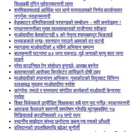
सिआइबी पुगिन् पूर्वराज्यमन्त्री लामा
श्रमिकहरूलाई आर्थिक भार थप्ने मन्त्रालयको निर्णय कार्यान्वयन
नगर्नुस्ः प्रधानमन्त्री
हेडक्वाटर वरिपरिकालाई प्रचण्डको सम्बोधन – सरि कमरेडहरु !
प्रधानमन्त्रीका मुख्य सल्लाहकारको राजीनामा स्वीकृत
माओवादीमा बेलकोटगढी ६ को नेतृत्व श्यामबहादुर थिङलाई
तथ्याङ्कले भन्छः स्तनपान गराउने आमाको दर घट्यो
म्यागङमा माओवादीको ४ महिने अभियान सम्पन्न
बालकुमारी घटनामा ७३ जना पक्राउ, दुई जनाको मृत्यु सात जना
घाइते
प्रेस काउन्सिल ऐन संसोधन हुनुपर्छः अध्यक्ष बस्नेत
बलात्कारको आरोपमा क्रिकेटर लामिछाने दोषी ठहर
माओवादीको रुपान्तरण अभियानः नुवाकोटको विदुरबाट विभिन्न
दलआबद्ध युवाहरु माओवादीमा प्रवेश
कांग्रेस, एमाले र राप्रपामा संगठित कार्यकर्ता माओवादी केन्द्रमा
प्रवेश
शिक्षा विधेयकले उत्पीडित शिक्षकका सबै माग पुरा गर्नेछः प्रधानमन्त्री
आतङ्क फैलाउने सामग्री सम्प्रेषण गरेपछि युट्युबसहित १७
मिडियालाई काउन्सिलको २४ घण्टे पत्र
स्थानीय साझेदार संस्था छनोटमा डब्ल्यु एच एचको धाँधली
वलिदानको उपलब्धिमाथि बढेका चुनौती