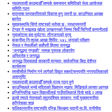
नवलपरासी काठमाडौँ सम्पर्क समन्वयन समितिको भेला आयोजक
समिति गठन
मातृभाषा पत्रकारिताको विकास हुनु जरुरी छः काउन्सिल अध्यक्ष
बस्नेत
युवाहरूमाथि सिंगो राष्ट्रको भरोसा छ : प्रधानमन्त्री
टेण्डर नै नखुलाइ खोला उत्खननको जिम्मा सिधैँ चिनियाँ कम्पनीलाई
नुवाकोटमा बस दुर्घटनाः तीनजनाको मृत्यु
ककनीमा निःशुल्क आखा शिविरः ५४८ जनाको परीक्षण
नेपाल र नेपालीको सर्वोपरी हितमा जनयुद्ध
‘जनयुद्धमा गण्डकी’ नामक पुस्तक लोकार्पण
अभिद्रोह र जनयुद्ध
जनयुद्ध दिवसलाई सरकारी मान्यताः सार्वजनिक बिदा देशैभर
कार्यक्रम
एमसीसीले निर्माण गर्न लागेको विद्युत सबस्टेसनप्रति नगरपालिकाको
असन्तुष्टि
नवलपरासी काठमाडौँ सम्पर्क मञ्च गठन हुने
काउन्सिलले भन्यो मदिराको विज्ञापन नछापः मिडियाले लत्याए आग्रह
इन्जिनियरिङ पढ्न विद्यार्थीलाई गाउँपालिकाले दियो साढे २ लाख
ढल्यो एमाले नेतृत्वको सुदूरपश्चिम सरकारः नयाँ मुख्यमन्त्रीमा
काँग्रेसका शाह
पालिकास्तरीय राष्ट्रपति रनिङ सिल्डमा भवानी मा.वि. रानीपौवा