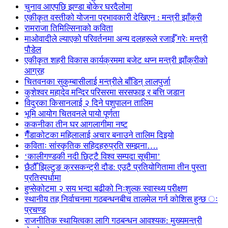
चुनाव आएपछि झण्डा बोकेर घरदैलोमा
एकीकृत वस्तीको योजना प्रभावकारी देखिएन : मन्त्री झाँक्री
रामराजा तिमिल्सिनाको कविता
माओवादीले ल्याएको परिवर्तनमा अन्य दलहरूले रजाईँ गरेः मन्त्री
पौडेल
एकीकृत शहरी विकास कार्यक्रममा बजेट थप्न मन्त्री झाँक्रीको
आग्रह
चितवनका सुकुम्बासीलाई मन्त्रीले बाँडिन् लालपुर्जा
कुशेश्वर महादेव मन्दिर परिसरमा सरसफाइ र बत्ति जडान
विदुरका किसानलाई २ दिने पशुपालन तालिम
भूमि आयोग चितवनले पायो पूर्णता
ककनीका तीन घर आगलागीमा नष्ट
गैँडाकोटका महिलालाई अचार बनाउने तालिम दिइयो
कविताः सांस्कृतिक सहिदहरुप्रति सम्झना….
‘कालीगण्डकी नदी छिट्टै विश्व सम्पदा सूचीमा’
छैठौँ झिल्टुङ क्रसकन्ट्री दौड: एउटै प्रतियोगितामा तीन पुस्ता
प्रतिस्पर्धामा
हुप्सेकोटमा २ सय भन्दा बढीको निःशुल्क स्वास्थ्य परीक्षण
स्थानीय तह निर्वाचनमा गठबन्धनबीच तालमेल गर्न कोशिस हुन्छ ः
प्रचण्ड
राजनीतिक स्थायित्वका लागि गठबन्धन आवश्यक: मुख्यमन्त्री