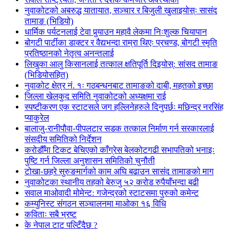
नुवाकोटको अबरुद्ध यातायात, सञ्चार र बिजुली खुलाइयोस्ः सासंद
तामाङ (भिडियो)
धार्मिक पर्यटनलाई टेवा पुर्‍याउन महावै लेकमा निःशुल्क चियापान
बोगटी पार्टीका डाक्टर र वैद्यभन्दा राम्रा थिएः प्रचण्ड, बोगटी स्मृति
प्रतिष्ठानको नेतृत्व अनन्तलाई
लिखुका आलु किसानलाई तत्काल क्षतिपूर्ति दिइयोस्: सांसद तामाङ
(भिडियोसहित)
नुवाकोट क्षेत्र नं. १ः गठबन्धनबाट तामाङको दाबी, महतको इच्छा
जिल्ला खेलकुद समिति नुवाकोटको अध्यक्षमा राई
स्पष्टीकरण एक स्टाटसले जग हल्लिनेहरुले दिनुपर्छः मछिन्द्र नरसिंह
प्याकुरेल
बालाजु-रानीपौवा-पीपलटार सडक तत्काल निर्माण गर्न सरकारलाई
संसदीय समितिको निर्देशन
करोडौँमा टिकट बेचिएको काँग्रेस बेलकोटगढी सभापतिको भनाइः
पुष्टि गर्न जिल्ला अनुशासन समितिको चुनौती
टोखा-छहरे सुरुङमार्गको काम अघि बढाउन सासंद तामाङको माग
नुवाकोटका स्थानीय तहको बेरुजु ५२ करोड रुपैयाँभन्दा बढी
सवाल माओवादी मोमेन्ट: गजेन्द्रको स्टाटसमा पुरुको कमेन्ट
कम्युनिस्ट संगठन सञ्चालनमा माओका १६ विधि
कविताः सबै भ्रष्ट
के नेपाल टाट पल्टिँदैछ ?