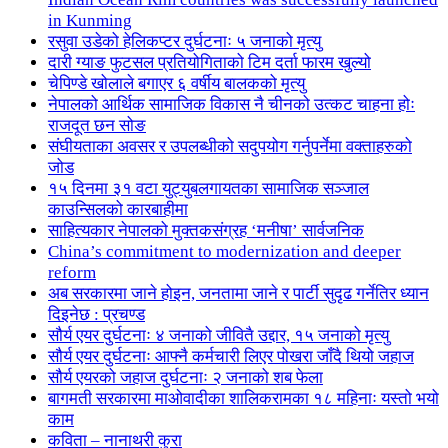
in Kunming
रसुवा उडेको हेलिकप्टर दुर्घटनाः ५ जनाको मृत्यु
दारी ग्याङ फुटसल प्रतियोगिताको टिम दर्ता फारम खुल्यो
चेपिण्डे खोलाले बगाएर ६ वर्षीय बालकको मृत्यु
नेपालको आर्थिक सामाजिक विकास नै चीनको उत्कट चाहना होः
राजदूत छन सोङ
संघीयताका अवसर र उपलब्धीको सदुपयोग गर्नुपर्नेमा वक्ताहरुको
जोड
१५ दिनमा ३१ वटा युट्युबलगायतका सामाजिक सञ्जाल
काउन्सिलको कारबाहीमा
साहित्यकार नेपालको मुक्तकसंग्रह ‘मनीषा’ सार्वजनिक
China’s commitment to modernization and deeper
reform
अब सरकारमा जाने होइन, जनतामा जाने र पार्टी सुदृढ गर्नेतिर ध्यान
दिइनेछ : प्रचण्ड
सौर्य एयर दुर्घटनाः ४ जनाको जीवितै उद्दार, १५ जनाको मृत्यु
सौर्य एयर दुर्घटनाः आफ्नै कर्मचारी लिएर पोखरा जाँदै थियो जहाज
सौर्य एयरको जहाज दुर्घटनाः २ जनाको शब फेला
बागमती सरकारमा माओवादीका शालिकरामका १८ महिनाः यस्तो भयो
काम
कविता – नानाथरी कुरा