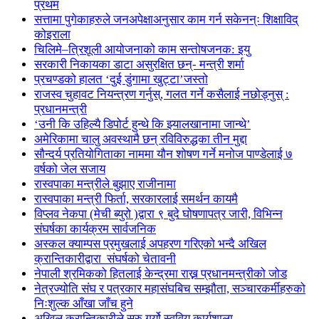
प्रथम
सत्तामा पुगेकाहरुले जनअपेक्षाअनुसार काम गर्न सकेनन्ः शिक्षाविद्
कोइराला
चिलिमे–त्रिशूली आयोजनाको काम सन्तोषजनक: इयु
सरकारी निकायका डाटा असुरक्षित छन्- मन्त्री शर्मा
प्रचण्डको हालत ‘दुई डुंगामा खुट्टा’जस्तो
राजस्व चुहावट नियन्त्रण गर्नुस्, गलत गर्ने कसैलाई नछोड्नुस् :
प्रधानमन्त्री
‘उनी कि उहिल्यै डिपोर्ट हुन्थे कि झ्यालखानामा जान्थे’
अमेरिकामा चालु अवस्थामै छन् रविविरुद्धका तीन मुद्दा
सौन्दर्य प्रतियोगिताका नाममा यौन शोषण गर्ने मनोज पाण्डेलाई ७
वर्षको जेल सजाय
रास्वपाका मन्त्रीले बुझाए राजीनामा
रास्वपाका मन्त्री फिर्ता, सरकारलाई समर्थन कायमै
विप्लव नेकपा (मेची ब्युरो )द्वारा ९ बुदे घोषणापत्र जारी, विभिन्न
संघर्षका कार्यक्रम सार्वजनिक
अस्कल क्याम्पस प्रमुखलाई अपहरण गरिएको भन्दै अखिल
क्रान्तिकारीद्वारा संघर्षको चेतावनी
नेपाली श्रमिकको हितलाई केन्द्रमा राख्न प्रधानमन्त्रीको जोड
नेत्रज्योति संघ र पत्रकार महासंघबिच सम्झौता, सञ्चारकर्मीहरुको
निःशुल्क आँखा जाँच हुने
अखिल क्रान्तिकारीले सुरु गर्यो स्ववियु कार्यशाला