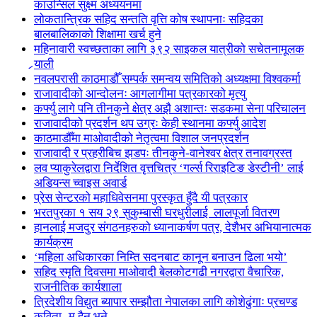
काउन्सिल सुक्ष्म अध्ययनमा
लोकतान्त्रिक सहिद सन्तति वृत्ति कोष स्थापनाः सहिदका
बालबालिकाको शिक्षामा खर्च हुने
महिनावारी स्वच्छताका लागि ३९२ साइकल यात्रीको सचेतनामूलक
र्‍याली
नवलपरासी काठमाडौँ सम्पर्क समन्वय समितिको अध्यक्षमा विश्वकर्मा
राजावादीको आन्दोलनः आगलागीमा पत्रकारको मृत्यु
कर्फ्यु लागे पनि तीनकुने क्षेत्र अझै अशान्तः सडकमा सेना परिचालन
राजावादीको प्रदर्शन थप उग्रः केही स्थानमा कर्फ्यु आदेश
काठमाडौँमा माओवादीको नेतृत्वमा विशाल जनप्रदर्शन
राजावादी र प्रहरीबिच झडपः तीनकुने-वानेश्वर क्षेत्र तनावग्रस्त
लव प्याकुरेलद्वारा निर्देशित वृत्तचित्र ‘गर्ल्स रिराइटिङ डेस्टीनी’ लाई
अडियन्स च्वाइस अवार्ड
प्रेस सेन्टरको महाधिवेसनमा पुरस्कृत हुँदै यी पत्रकार
भरतपुरका १ सय २९ सुकुम्बासी घरधुरीलाई लालपूर्जा वितरण
हानलाई मजदुर संगठनहरुको ध्यानाकर्षण पत्र, देशैभर अभियानात्मक
कार्यक्रम
‘महिला अधिकारका निम्ति सदनबाट कानून बनाउन ढिला भयो’
सहिद स्मृति दिवसमा माओवादी बेलकोटगढी नगरद्वारा वैचारिक,
राजनीतिक कार्यशाला
त्रिदेशीय विद्युत ब्यापार सम्झौता नेपालका लागि कोशेढुंगाः प्रचण्ड
कविता- म हैन भने