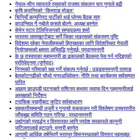
नेपाल-चीन व्यापारले रसुवाको राजश्व संकलन चार गुणाले बढी
कृषि क्रान्तिको ‘किम्ताङ मोडल’
चिनियाँ कम्युनिस्ट पार्टीको थर्ड प्लेनम बैठक सुरु
काउन्सिल नै नबोले कसले बोल्ने: अध्यक्ष बस्नेत
सेभेन स्टार टेलिभिजनको सम्पादकमा शर्मा
भारतमा लामखुट्टेबाट सर्ने जिका भाइरसको संक्रमण पुष्टि
विदेशमा रहेका नेपालीहरूको हितरक्षाका लागि विदेशस्थित नेपाली
नियोगहरूको क्षमता अभिवृद्धि गर्नुपर्छ: प्रधानमन्त्री
के छ रास्वपाका महामन्त्री डा ढकालको बैठकमा पेस गर्न नदिइएको
प्रतिवेदनमा (पूर्णपाठ)
निगमको गरिमाको रक्षा गर्ने संकल्प गर्नुपर्छ : उड्डयनमन्त्री तामाङ
बेलकोटगढीको चौथो नगरअधिवेसनः नीति तथा कार्यक्रम सर्वसम्मत
पारित
अछाम छाउपडी घटनाबारे राष्ट्रिय सभामा जवाफ दिन गृहमन्त्रीलाई
अध्यक्षको निर्देशन
ट्राफिक प्रहरीबाट कुटिए सर्वसाधारण
सहकारीसम्बन्धी उजुरी र गुनासो सङ्कलन गरी विश्लेषण उच्चस्तरीय
जाँचबुझ समिति गठन गरिन्छ : प्रधानमन्त्री
उद्योगको प्रवर्द्धन र विस्तारका लागि प्रदेश सरकारले कानुनी
जटिलतालाई हटाउने: मन्त्री बस्नेत
आगामी आर्थिक वर्षभित्रै भरतपुर विमानस्थलको विस्तार भइसक्छः