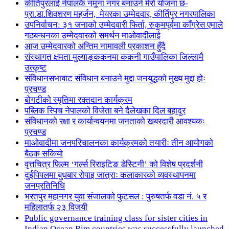
कीर्तिपुरलाई नेपालकै नमूना नगर बनाउने मेरो योजना छ-
प्रा.डा.शिवशरण महर्जन, मेयरका उम्मेदवार, कीर्तिपुर नगरपालिका
उपनिर्वाचन: ३१ जनाको उम्मेदवारी फिर्ता, रुकुमपूर्वमा काँग्रेस एमाले
गठबन्धनका उम्मेदवारको समर्थन माओवादीलाई
आज उम्मेदवारको अन्तिम नामावली प्रकाशन हुँदै
संस्थागत क्षमता मुल्याङ्ककनमा ककनी गाउँपालिका जिल्लामै
उत्कृष्ट
संविधानसभाबाट संविधान बनाउने मुद्दा जनयुद्धको मुख्य मुद्दा होः
प्रचण्ड
बोगटीको स्मृतिमा रक्तदान कार्यक्रम
पब्लिक स्पिच नेपालको विजेता बने दैलेखका दिल बहादुर
संविधानको रक्षा र कार्यान्वयनमा जनताको खबरदारी आवश्यकः
प्रचण्ड
माओवादीमा जनपरिचालनका कार्यक्रमको तयारीः तीन आयोगको
बैठक सकियो
वृत्तचित्र फिल्म ‘गर्ल्स रिराइटिङ डेस्टिनी’ को विशेष प्रदर्शनी
दुईपिपलमा बुधबार रोपाइ जात्राः कलाकारको व्यवस्थापनमा
जनप्रतिनिधि
भरतपुर महानगर युवा संजालको फुटसल : पुरुषतर्फ वडा नं. ५ र
महिलातर्फ २३ विजयी
Public governance training class for sister cities in
Indian Ocean Rim countries was successfully launched