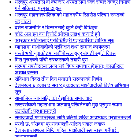
भरतपुर अस्पताल वा क्यान्सर अस्पतालमा रक्त संचार केन्द्र निमार्ण
गर्न सकिन्छ: प्रमुख दाहाल
भरतपुर महानगरपालिकाको महानगरीय रिङरोड पश्चिम खण्डको
उद्घाटन
दर्शन राजनीति र चिन्तनलाई बुझ्ने केही विधिहरु
कोटे अल इन वन रिसोर्ट झोरमा लाइभ कन्सर्ट हुने
पत्रकार महिलालाई प्रविधिमैत्री पत्रकारिता तालिम सुरु
म्यागङमा माओवादीको प्रशिक्षण तथा सम्मान कार्यक्रम
यस्तो भयो नुवाकोटमा नवौँ पोस्टबहादुर बोगटी स्मृति दिवस
मिस गुरुङको पाँचौ संस्करणको तयारी पुरा
भ्रममा नपरौँ सञ्जालका सबै विषय समाचार होइनन्: काउन्सिल
अध्यक्ष बस्नेत
संविधान दिवस तीन दिन मनाउने सरकारको निर्णय
देशभरका ६ हजार ७ सय ४३ वडाबाट माओवादीको विशेष अभियान
सुरु
सामाजिक न्यायसहितको वैज्ञानिक समाजवाद
राष्ट्रसंघको महासभामा जलवायु परिवर्तनको मुद्दा प्रमुख रूपमा
उठाउँछौँ : प्रधानमन्त्री
समाजवादी गणतन्त्रका लागि बलियो शक्ति आवश्यकः प्रधानमन्त्री
यस्तो छ, संसदमा प्रधानमन्त्री-सांसद सवाल जवाफ
देश रूपान्तरणका निम्ति पहिला माओवादी रूपान्तरण गर्नैपर्छ :
प्रधानमन्त्री