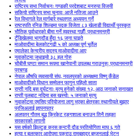
राष्ट्रिय सभा निर्वाचनः गण्डकी प्रदेशबाट मनरुपा विजयी
सकियो राष्ट्रिय सभा चुनावः आजै नतिजा आउने
रेल विभागले रेल मार्गबारे स्थलगत अध्ययन गर्ने
राष्ट्रपति रनिङ शिल्डमा पदक विजेता ८३ खेलाडी विद्यार्थी पुरस्कृत
भौतिक पूर्वाधारको बीमा गर्ने व्यवस्था गर्छौंः प्रधानमन्त्री
टुँडिखेलमा भागदौड हुँदा १६ जना घाइते
माओवादीमा बेलकोटगढी ५ को अध्यक्ष पूर्ण भूर्तेल
एमालेका केन्द्रीय सदस्य माओ‌वादीमा आए
नुवाकोटमा जुधाइयो ३८ हल गोरु
चौबीसै घण्टा समान रूपमा खानेपानी उपलब्ध गराउनुस्ः प्रधानमन्त्री
प्रचण्ड
नेपाल औषधि व्यवसायी संघ, नवलपुरको अध्यक्षमा विष्णु कँडेल
माओवादीको विधान सम्मेलन फागुन पहिलो साता
राप्ती नदि बस दुर्घटनाः मृत्यु हुनेको संख्या १२, आठ जनाको सनाखत
राप्ती पुलबाट नदिमा बस खस्यो: ५ जनाको मृत्यु
नुवाकोटमा एमसिए परियोजना लागु भएका क्षेत्रका स्थानीयले बुझाए
प्रजिअलाई ज्ञापनपत्र
अलपत्र गौतम बुद्ध क्रिकेट रङ्गशाला बनाउन तिनै तहका
सरकारको लगानी
यस वर्षको झिल्टुङ क्रस कन्ट्री दौड प्रतियोगिता माघ ६ गते
हत्या र बलत्कार आरोपमा पक्राउ रामबहादुर बम्जनलाई भेट्न