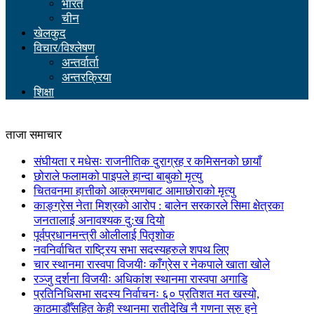
भारत
चीन
खेलकुद
विचार/विश्लेषण
अन्तर्वार्ता
अन्तरक्रिया
शिक्षा
ताजा समाचार
संघीयता र मधेसः राजनीतिक दुराग्रह र कमिसनको छायाँ
छोराले फलामको पाइपले हान्दा बाबुको मृत्यु
चितवनमा हात्तीको आक्रमणबाट आमाछोराको मृत्यु
काङ्ग्रेस नेता मिश्रको आरोप : बालेन सरकारले सिमा क्षेत्रका
जनतालाई अनावश्यक दु:ख दियो
पूर्वप्रधानमन्त्री ओलीलाई पितृशोक
नवनिर्वाचित राष्ट्रिय सभा सदस्यहरुले शपथ लिए
चार स्थानमा रास्वपा विजयीः काँग्रेस र नेकपाले खाता खोले
रञ्जु दर्शना विजयीः अधिकांश स्थानमा रास्वपा अगाडि
प्रतिनिधिसभा सदस्य निर्वाचनः ६० प्रतिशत मत खस्यो,
काठमाडौँसहित केही स्थानमा रातीदेखि नै गणना सुरु हुने