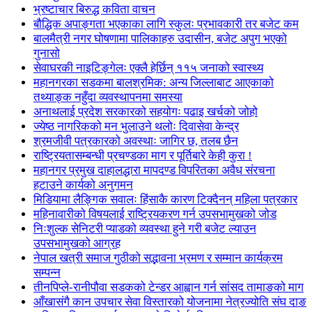
भ्रष्टाचार बिरुद्ध कविता वाचन
बौद्धिक अपाङ्गता भएकाका लागि स्कुलः प्रभावकारी तर बजेट कम
बालमैत्री नगर घोषणामा पालिकाहरु उदासीन, बजेट अपुग भएको
गुनासो
सेवाघरकी नाइटिङ्गेलः एक्लै हेर्छिन् ११५ जनाको स्वास्थ्य
महानगरका सडकमा बालश्रमिक: अन्य जिल्लाबाट आएकाको
तथ्याङ्क नहुँदा व्यवस्थापनमा समस्या
अनाथलाई प्रदेश सरकारको सहयोगः पढाइ खर्चको जोहो
ज्येष्ठ नागरिकको मन भुलाउने थलोः दिवासेवा केन्द्र
श्रमजीवी पत्रकारको अवस्थाः जागिर छ, तलब छैन
राष्ट्रियतासम्बन्धी प्रचण्डका माग र पूर्तिबारे केही कुरा !
महानगर प्रमुख दाहालद्धारा मापदण्ड विपरितका अवैध संरचना
हटाउने कार्यको अनुगमन
मिडियामा लैङ्गिक सवालः हिंसाकै कारण टिक्दैनन् महिला पत्रकार
महिनावारीको विषयलाई राष्ट्रियकरण गर्न उपसभामुखको जोड
निःशुल्क सेनिटरी प्याडको व्यवस्था हुने गरी बजेट ल्याउन
उपसभामुखको आग्रह
नेपाल खत्री समाज गुठीको सद्भावना भ्रमण र सम्मान कार्यक्रम
सम्पन्न
तीनपिप्ले-रानीपौवा सडकको टेन्डर आह्वान गर्न सांसद तामाङको माग
आँखासंगै कान उपचार सेवा विस्तारको योजनामा नेत्रज्योति संघ दाङ