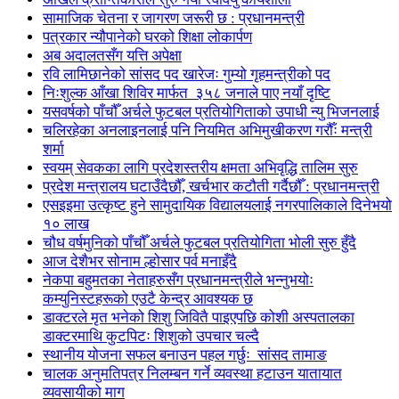
सामाजिक चेतना र जागरण जरूरी छ : प्रधानमन्त्री
पत्रकार न्यौपानेको घरको शिक्षा लोकार्पण
अब अदालतसँग यत्ति अपेक्षा
रवि लामिछानेको सांसद पद खारेजः गुम्यो गृहमन्त्रीको पद
निःशुल्क आँखा शिविर मार्फत ३५८ जनाले पाए नयाँ दृष्टि
यसवर्षको पाँचौँ अर्चले फुटबल प्रतियोगिताको उपाधी न्यु भिजनलाई
चलिरहेका अनलाइनलाई पनि नियमित अभिमुखीकरण गरौँः मन्त्री
शर्मा
स्वयम् सेवकका लागि प्रदेशस्तरीय क्षमता अभिवृद्धि तालिम सुरु
प्रदेश मन्त्रालय घटाउँदैछौँ, खर्चभार कटौती गर्दैछौँ : प्रधानमन्त्री
एसइइमा उत्कृष्ट हुने सामुदायिक विद्यालयलाई नगरपालिकाले दिनेभयो
१० लाख
चौध वर्षमुनिको पाँचौँ अर्चले फुटबल प्रतियोगिता भोली सुरु हुँदै
आज देशैभर सोनाम ल्होसार पर्व मनाइँदै
नेकपा बहुमतका नेताहरुसँग प्रधानमन्त्रीले भन्नुभयोः
कम्युनिस्टहरूको एउटै केन्द्र आवश्यक छ
डाक्टरले मृत भनेको शिशु जिवितै पाइएपछि कोशी अस्पतालका
डाक्टरमाथि कुटपिटः शिशुको उपचार चल्दै
स्थानीय योजना सफल बनाउन पहल गर्छुः सांसद तामाङ
चालक अनुमतिपत्र निलम्बन गर्ने व्यवस्था हटाउन यातायात
व्यवसायीको माग