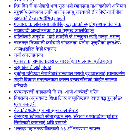
दिम दिम री माओवादी भन्दै सुरु भयो म्यागङमा माओवादीको अभियान
बहुवर्षीय ठेक्काका लागि पासाङ ल्हामु सडकको तीनपिप्ले-रानीपौवा
खण्डको टेण्डर भदौभित्र खुल्ने
पञ्चायतकालीन नेता जीतसिंह खड्काको स्मृतिग्रन्थ सार्वजनिक
माओवादी आन्दोलनका २३३ प्रमुख उपलब्धिहरू
बहिनीलाई अनुरोध, ‘दाई तपाईंले जे भन्नुहुन्छ त्यहि मान्छु’ नभन्नु
स्वतन्त्र निजामती कर्मचारी संगठनको धर्नामा प्रहरीको हस्तक्षेपः
अध्यक्षसहित केही पक्राउ
नयाँ अनलाइनका
प्रकाशक, सम्पादकद्वारा आचारसंहिता पालनामा प्रतिबद्धता
उसु खेलाडीलाई बिदाइ
दुबईमा ठगिएका नेपालीबारे रास्वपाले गरायो दुतावासलाई ध्यानाकर्षण
शहरी विकास मन्त्रालयका कारण बन्चरेडाँडाको फोहोर समस्या
बल्झियो
प्रचण्डपत्नी दाहालको निधनः आजै अन्त्येष्टी गरिने
विगतका अनुभवबाट शिक्षा लिएर कम्युनिष्टहरु एकताबद्ध हुनुपर्दछः
प्रधानमन्त्री
बेलकोटगढीमा गुनासो सुन्न कल सेन्टर
केरुङ्गा खोलाको सीमाङ्कन सुरु, संरक्षण र पर्यटकीय पूर्वाधार
निर्माणको कामलाई अघि बढाइने
भरतपुर महानगरपालिकाको १३ औँ नगरसभा सम्पन्न