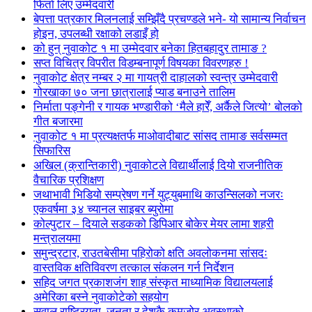
फिर्ता लिए उम्मेदवारी
बेपत्ता पत्रकार मिलनलाई सम्झिँदै प्रचण्डले भने- यो सामान्य निर्वाचन
होइन, उपलब्धी रक्षाको लडाइँ हो
को हुन् नुवाकोट १ मा उम्मेदवार बनेका हितबहादुर तामाङ ?
सप्त विचित्र विपरीत विडम्बनापूर्ण विषयका विवरणहरु !
नुवाकोट क्षेत्र नम्बर २ मा गायत्री दाहालको स्वन्त्र उम्मेदवारी
गोरखाका ७० जना छात्रालाई प्याड बनाउने तालिम
निर्माता पङ्गेनी र गायक भण्डारीको ‘मैले हारेँ, अर्कैले जित्यो’ बोलको
गीत बजारमा
नुवाकोट १ मा प्रत्यक्षतर्फ माओवादीबाट सांसद तामाङ सर्वसम्मत
सिफारिस
अखिल (क्रान्तिकारी) नुवाकोटले विद्यार्थीलाई दियो राजनीतिक
वैचारिक प्रशिक्षण
जथाभावी भिडियो सम्प्रेषण गर्ने युट्युबमाथि काउन्सिलको नजरः
एकवर्षमा ३४ च्यानल साइबर ब्युरोमा
कोल्पुटार – दियाले सडकको डिपिआर बोकेर मेयर लामा शहरी
मन्त्रालयमा
समुन्द्रटार, राउतबेसीमा पहिरोको क्षति अवलोकनमा सांसदः
वास्तविक क्षतिविवरण तत्काल संकलन गर्न निर्देशन
सहिद जगत प्रकाशजंग शाह संस्कृत माध्यामिक विद्यालयलाई
अमेरिका बस्ने नुवाकोटेको सहयोग
सवाल राष्ट्रियता, जनता र देशकै कमजोर अवस्थाको