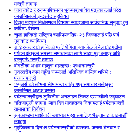
मन्त्री तामाङ
जाजरकोट र रुकुमपश्चिमका भूकम्पप्रभावित पत्रकारलाई प्रेस
काउन्सिलको इन्टरनेट सहुलियत
विद्युत महशुल निर्धारणका विषयमा स्याङ्जामा सार्वजनिक सुनुवाइ हुने
कविताः वैशाख
खुला हाप्किडो राष्ट्रिय च्याम्पियनसिपः २३ जिल्लालाई पछि पार्दै
नुवाकोट च्याम्पियन
राष्ट्रियस्तरको हाप्किडो प्रतियोगिता नुवाकोटको बेलकोटगढीमा
पर्यटन क्षेत्रको समस्या समाधानका लागि साझा मुद्दा बनाएर अघि
बढ्नुपर्छः मन्त्री तामाङ
बोगटीको अभाव महशुस भइरहन्छ : प्रधानमन्त्री
गुणस्तरीय काम नहुँदा राज्यलाई अतिरिक्त दायित्व थपियो :
प्रधानमन्त्री
‘भ्युअर्स’को लोभमा सीमाभन्दा बाहिर गएर समाचार नलेख्नुस्ः
काउन्सिल अध्यक्ष बस्नेत
पर्यटनमन्त्रीद्वारा लुम्बिनीमा अनलाइन टिकट प्रणालीको उद्घाटन
नतिजामूखी काममा ध्यान दिन मातहतका निकायलाई पर्यटनमन्त्री
तामाङको निर्देशन
सुनकाण्डमा मा‌ओवादी उपाध्यक्ष महरा समातिएः भैरहवाबाट काठमाडौँ
ल्याइयो
गृहजिल्लामा दिनभर पर्यटनमन्त्रीको व्यस्तताः जनता भेटघाट र