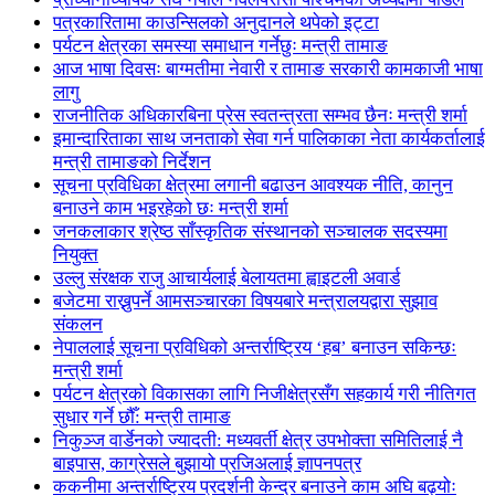
पत्रकारितामा काउन्सिलको अनुदानले थपेको इट्टा
पर्यटन क्षेत्रका समस्या समाधान गर्नेछुः मन्त्री तामाङ
आज भाषा दिवसः बाग्मतीमा नेवारी र तामाङ सरकारी कामकाजी भाषा
लागु
राजनीतिक अधिकारबिना प्रेस स्वतन्त्रता सम्भव छैनः मन्त्री शर्मा
इमान्दारिताका साथ जनताकाे सेवा गर्न पालिकाका नेता कार्यकर्तालाई
मन्त्री तामाङको निर्देशन
सूचना प्रविधिका क्षेत्रमा लगानी बढाउन आवश्यक नीति, कानुन
बनाउने काम भइरहेको छः मन्त्री शर्मा
जनकलाकार श्रेष्ठ साँस्कृतिक संस्थानको सञ्चालक सदस्यमा
नियुक्त
उल्लु संरक्षक राजु आचार्यलाई बेलायतमा ह्वाइटली अवार्ड
बजेटमा राख्नुपर्ने आमसञ्चारका विषयबारे मन्त्रालयद्वारा सुझाव
संकलन
नेपाललाई सूचना प्रविधिको अन्तर्राष्ट्रिय ‘हब’ बनाउन सकिन्छः
मन्त्री शर्मा
पर्यटन क्षेत्रको विकासका लागि निजीक्षेत्रसँग सहकार्य गरी नीतिगत
सुधार गर्ने छौँ: मन्त्री तामाङ
निकुञ्ज वार्डेनको ज्यादती: मध्यवर्ती क्षेत्र उपभोक्ता समितिलाई नै
बाइपास, काग्रेसले बुझायो प्रजिअलाई ज्ञापनपत्र
ककनीमा अन्तर्राष्ट्रिय प्रदर्शनी केन्द्र बनाउने काम अघि बढ्योः