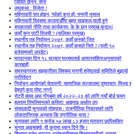
जिवित छैनन्: सेना
लघुकथा : विजेता !
महिनावारी पाप होइन, गर्वको कुरा होः मन्त्री भुसाल
महिनावारी दिवसमा काठमाडौँमा बृहत साइकल र्‍याली हुने
सरकारको नीति तथा कार्यक्रमः के के छन् प्रमुख कुरा￼
कहाँ कुन पार्टी विजयी ? (पालिका प्रमुख)
स्थानीय तह निर्वाचन २०७९, कहाँ कस्को जित
स्थानीय तह निर्वाचन २०७९, कहाँ कसले जिते ? (राती १०
बजेसम्मको अपडेट)
मतदानका दिन १८ सञ्चार माध्यमलाई आचारसंहिताअनुसारको
कारबाही
समस्याग्रस्त सहकारीका विषयमा मन्त्री श्रेष्ठलाई समितिले बुझायो
प्रतिवेदन
निर्वाचन आयोगको चेतावनीः सामाजिक सञ्जालमा दुष्प्रचार, मिथ्या र
द्वेषपूर्ण कुरा पोष्ट नगर्नु
रोटरी क्लव अफ गोंगबुमा वर्ष २०२२–२३ को लागि नयाँ बोर्ड चयन
बलराम तिमल्सिनाको कविताः आइमाइ अर्थात् उप
संसदवादी चुनावको मोहपास : राजनीतिक निकासको लागि
लोकतान्त्रिक अभ्यास कि रणनीतिक भास ?
चुनावका लागि १ करोड ५४ लाख ८३ हजार मतपत्र छापिसकिए
चुनाव आइसक्यो, यी कुरामा ध्यान दिने कि !
शिक्षामा बजेट बढाउन अर्थमन्त्रीसमक्ष शिक्षामन्त्रीको आग्रह