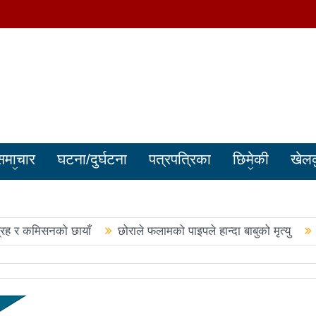
समाचार
घटना/दुर्घटना
पत्रपत्रिका
छिमेकी
खेल
्रह र कमिसनको छायाँ
छोराले फलामको पाइपले हान्दा बाबुको मृत्यु
बालेन सरकारले सिमा क्षेत्रका जनतालाई अनावश्यक दु:ख दियो
पूर्वप्र
हरुले शपथ लिए
चार स्थानमा रास्वपा विजयीः काँग्रेस र नेकपाले खाता ख
नमा रास्वपा अगाडि