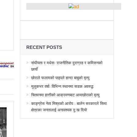
्थानमा कर्फ्यु आदेश
 तनावग्रस्त
महाधिवेसनमा पुरस्कृत हुँदै यी पत्रकार
र, देशैभर अभियानात्मक कार्यक्रम
गरद्वारा वैचारिक, राजनीतिक कार्यशाला
RECENT POSTS
या साक्षरताको
संघीयता र मधेसः राजनीतिक दुराग्रह र कमिसनको
छायाँ
वा, ३ वटा सूचीकरणबाट हटे
छोराले फलामको पाइपले हान्दा बाबुको मृत्यु
िगत विद्युतिकरणको ब्रेकथ्रु
मुलुकभर वर्षाः विभिन्न स्थानमा सडक अवरुद्ध
ुई जना घाइते
चितवनमा हात्तीको आक्रमणबाट आमाछोराको मृत्यु
काङ्ग्रेस नेता मिश्रको आरोप : बालेन सरकारले सिमा
बिद्यार्थीलाई चलचित्र सिकाउँदै बागमती प्रदेश सरकार
क्षेत्रका जनतालाई अनावश्यक दु:ख दियो
 प्रभावशाली
ककनी २ मा माओवादी विजयी
 मत खसेको अनुमान