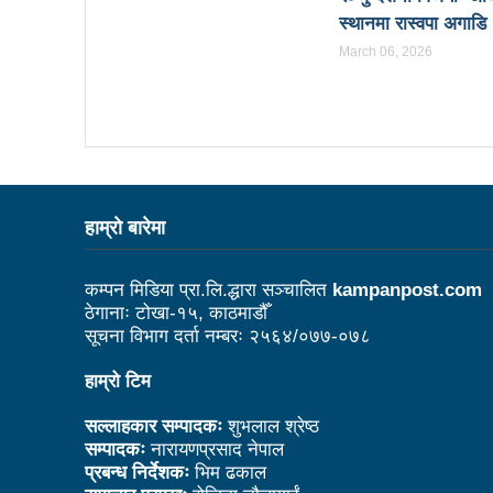
बोगटीको स्मृतिमा रक्तदान कार्यक्
स्थानमा रास्वपा अगाडि
March 06, 2026
संविधानको रक्षा र कार्यान्वयनमा
वृत्तचित्र फिल्म ‘गर्ल्स रिराइटिङ ड
भरतपुर महानगर युवा संजालको फुट
Public governance training
हाम्राे बारेमा
रसुवा उडेको हेलिकप्टर दुर्घटनाः ५
नेपालको आर्थिक सामाजिक विकास
कम्पन मिडिया प्रा.लि.द्धारा सञ्चालित
kampanpost.com
१५ दिनमा ३१ वटा युट्युबलगायत
ठेगानाः टोखा-१५, काठमाडौँ
सूचना विभाग दर्ता नम्बरः २५६४/०७७-०७८
China’s commitment to mod
हाम्रो टिम
सौर्य एयर दुर्घटनाः ४ जनाको जीवित
सल्लाहकार सम्पादकः
शुभलाल श्रेष्ठ
सौर्य एयरको जहाज दुर्घटनाः २ ज
सम्पादकः
नारायणप्रसाद नेपाल
प्रबन्ध निर्देशकः
भिम ढकाल
नेपाल-चीन व्यापारले रसुवाको राज