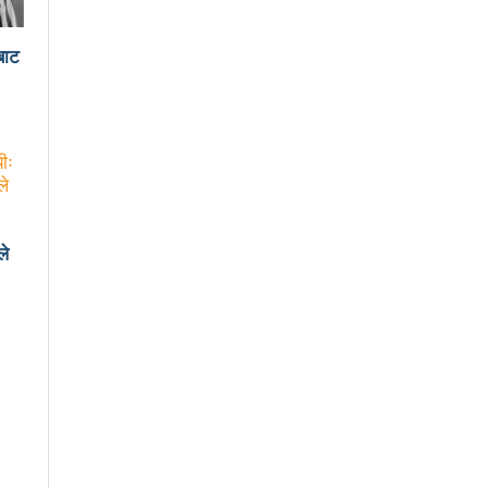
न मेयर दाहालको निर्देशन
बाट
लिदेखि सुरु हुँदै
विश्वकप क्रिकेटमा नेपालले अफगानिस्तानलाई हरायो
नावमा भाग लिने नेत्रविक्रम चन्दको संकेत
ले
र गरेको भन्दै एमालेलाई महानगरको १ लाख जरिवाना
ाघ ४ गतेदेखि काठमाडौँमा
 नगरपालिका
लाई
आज उम्मेदवारको अन्तिम नामावली प्रकाशन हुँदै
जनयुद्धको मुख्य मुद्दा होः प्रचण्ड