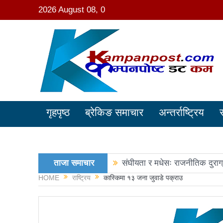
2026 August 08, 0
गृहपृष्ठ
ब्रेकिङ समाचार
अन्तर्राष्ट्रिय
ताजा समाचार
संघीयता र मधेसः राजनीतिक दुराग
HOME
राष्ट्रिय
कास्किमा १३ जना जुवाडे पक्राउ
काङ्ग्रेस नेता मिश्रको आरोप : 
नवनिर्वाचित राष्ट्रिय सभा सदस्य
रञ्जु दर्शना विजयीः अधिकांश स्था