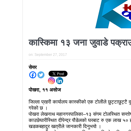
प्रतिनिधिसभा सदस्य निर्वाचनः ६०
निर्वाचनले सङ्घीय लोकतान्त्रिक 
आज प्रतिनिधिसभा सदस्य निर्वाच
कास्किमा १३ जना जुवाडे पक्रा
पुरस्कार वितरणबिनै काउन्सिलले सम्पन
खतिवडाको नयाँ गीत जमाना आज
on:
September 27, 2017
चलचित्र विकास बोर्डका नवनियुक्
सेयर
महानगर यातायातले थप्यो १२ वटा व
फोहोरमैला व्यवस्थापन संघ नेपालको
पोखरा, ११ असोज
समाचार हटाउने अदालतको आदेश र पत
जिल्ला प्रहरी कार्यालय कास्कीको एक टोलीले छुट्टाछुट्
गरेको छ ।
लोकतान्त्रिक सहिद सन्तति वृत्ति 
पोखरा लेखनाथ महानगरपालिका–१३ संगम टोलस्थित सन्तोष
काउछेघारीस्थित दीपेन्द्र पौडेलको घरबाट रु एक लाख ५०
नवलपरासी काठमाडौँ सम्पर्क समन्वय
खडकबहादुर खत्रीले जानकारी दिनुभयो ।