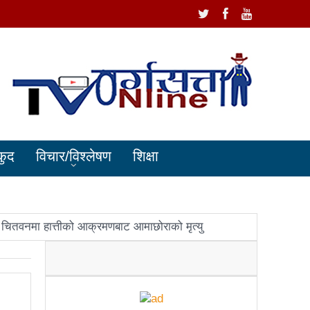
कुद
विचार/विश्लेषण
शिक्षा
चितवनमा हात्तीको आक्रमणबाट आमाछोराको मृत्यु
धानमन्त्री ओलीलाई पितृशोक
ोले