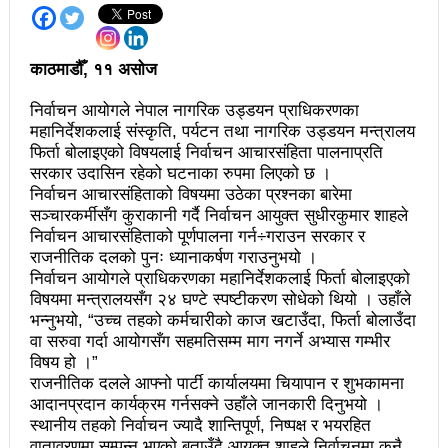
अझ सुदृढ बनाएको छः प्रचण्ड
काठमाडौँ, ११ असोज
छिटफुटबाहेक शान्तिपूर्ण रुपमा मतदान सम्पन्न
आज प्रतिनिधिसभा सदस्य निर्वाचनः देशैभर मतदान जारी
निर्वाचन आयोगले नेपाल नागरिक उड्डयन प्राधिकरणका
महानिर्देशकलाई संस्कृति, पर्यटन तथा नागरिक उड्डयन मन्त्रालय
बैतडीमा जन्तिबस दुर्घटनाः १३ जनाको मृत्यु
फिर्ता बोलाइएको विषयलाई निर्वाचन आचारसंहिता पालनाप्रति
सरकार उदासिन रहेको घटनाका रुपमा लिएको छ ।
कविता – अपजश
निर्वाचन आचारसंहिताको विषयमा उठेका प्रश्नका बारेमा
सञ्चारकर्मीसँग कुराकानी गर्दै निर्वाचन आयुक्त सुधीरकुमार शाहले
पुरस्कार वितरणबिनै काउन्सिलले सम्पन्न गर्‍यो वार्षिकोत्सव
निर्वाचन आचारसंहिताको पूर्णपालना गर्न÷गराउन सरकार र
राजनीतिक दलको पुनः ध्यानाकर्षण गराउनुभयो ।
हितेन्द्रदेव शाक्यलाई पद छाड्नुपर्ने नैतिक दबाबः समय बुझेर
निर्वाचन आयोगले प्राधिकरणका महानिर्देशकलाई फिर्ता बोलाइएको
बाटो खुलाउन मन्त्री घिसिङको म्यासेज
विषयमा मन्त्रालयसँग २४ घण्टे स्पष्टीकरण सोधेको थियो । उहाँले
भन्नुभयो, “उच्च तहको कर्मचारीको काज खटाउँदा, फिर्ता बोलाउँदा
खतिवडाको नयाँ गीत जमाना आजकाल
वा सरुवा गर्दा आयोगसँग सहमतिसम्म माग नगर्ने अभ्यास गम्भीर
विषय हो ।”
सहनशीलताको ब्रेक
राजनीतिक दलले आफ्नो पार्टी कार्यालयमा चियापान र शुभकामना
आदानप्रदान कार्यक्रम गर्नसक्ने उहाँले जानकारी दिनुभयो ।
राममाया च्यामिनीसँग दशरथ चन्दको अनुरोध – प्रेमविनोद नन्दन
स्थानीय तहको निर्वाचन ज्यादै शान्तिपूर्ण, निष्पक्ष र भयरहित
वातावरणमा सम्पन्न भएको बताउँदै आयुक्त शाहले निर्वाचनमा कुनै