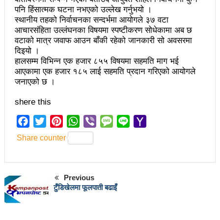
चलचित्र विकास बोर्डका नवनियुक्त सदस्य गणेश सुवेदीलाई
पनि हिंसात्मक घटना नभएको उल्लेख गर्नुभयो ।
स्थानीय तहको निर्वाचनका सन्दर्भमा आयोगले ३७ वटा
आइएनएनएफद्वारा सम्मान
आचारसंहिता उल्लंघनका विषयमा स्पष्टीकरण सोधेकामा अब छ
एनआरएनए बेलायतको अध्यक्षमा जिलिङका पुडासैनी
वटाको मात्र जवाफ आउन बाँकी रहेको जानकारी सो अवसरमा
दिइयो ।
महानगर यातायातले थप्यो १२ वटा विद्युतीय बस
हालसम्म विभिन्न एक हजार ८५५ विषयमा सहमति माग भई
आएकामा एक हजार १८५ लाई सहमति प्रदान गरिएको आयोगले
गणेश पण्डितको कवितासङ्ग्रह कालापानी लोकार्पण
जनाएको छ ।
फोहोरमैला व्यवस्थापन संघ नेपालको अध्यक्षमा नुवाकोटका घिमिरे
shere this
निर्वाचित
Facebook
Twitter
Pinterest
WhatsApp
Viber
Message
Line
Yahoo
कविता – सुख भोग
Mail
Share counter
समाचार हटाउने अदालतको आदेश र पत्रकार पक्राउ पुर्जीबारे
काउन्सिल सुक्ष्म अध्ययनमा
Previous
लोकतान्त्रिक सहिद सन्तति वृत्ति कोष स्थापनाः सहिदका
टुँडिखेलमा फूलपाती बढाइँ
बालबालिकाको शिक्षामा खर्च हुने