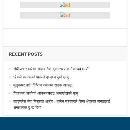
उत्कृष्ट
संविधानसभाबाट संविधान बनाउने मुद्दा जनयुद्धको मुख्य मुद्दा होः
प्रचण्ड
बोगटीको स्मृतिमा रक्तदान कार्यक्रम
पब्लिक स्पिच नेपालको विजेता बने दैलेखका दिल बहादुर
RECENT POSTS
संविधानको रक्षा र कार्यान्वयनमा जनताको खबरदारी आवश्यकः
संघीयता र मधेसः राजनीतिक दुराग्रह र कमिसनको छायाँ
प्रचण्ड
छोराले फलामको पाइपले हान्दा बाबुको मृत्यु
माओवादीमा जनपरिचालनका कार्यक्रमको तयारीः तीन
मुलुकभर वर्षाः विभिन्न स्थानमा सडक अवरुद्ध
चितवनमा हात्तीको आक्रमणबाट आमाछोराको मृत्यु
आयोगको बैठक सकियो
काङ्ग्रेस नेता मिश्रको आरोप : बालेन सरकारले सिमा क्षेत्रका जनतालाई
वृत्तचित्र फिल्म ‘गर्ल्स रिराइटिङ डेस्टिनी’ को विशेष प्रदर्शनी
अनावश्यक दु:ख दियो
दुईपिपलमा बुधबार रोपाइ जात्राः कलाकारको व्यवस्थापनमा
जनप्रतिनिधि