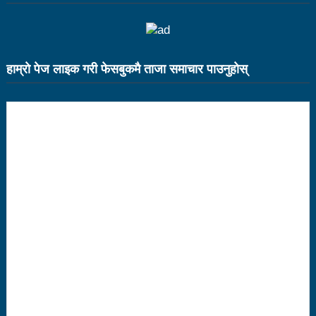
१५ दिनमा ३१ वटा युट्युबलगायतका सामाजिक सञ्जाल
काउन्सिलको कारबाहीमा
हाम्राे पेज लाइक गरी फेसबुकमै ताजा समाचार पाउनुहाेस्
साहित्यकार नेपालको मुक्तकसंग्रह ‘मनीषा’ सार्वजनिक
China’s commitment to modernization and deeper
reform
अब सरकारमा जाने होइन, जनतामा जाने र पार्टी सुदृढ गर्नेतिर
ध्यान दिइनेछ : प्रचण्ड
सौर्य एयर दुर्घटनाः ४ जनाको जीवितै उद्दार, १५ जनाको मृत्यु
सौर्य एयर दुर्घटनाः आफ्नै कर्मचारी लिएर पोखरा जाँदै थियो
जहाज
सौर्य एयरको जहाज दुर्घटनाः २ जनाको शब फेला