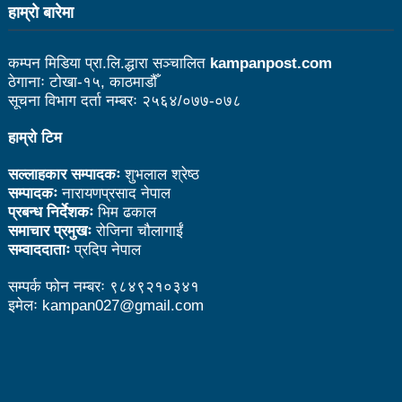
हाम्राे बारेमा
भरतपुर महानगर युवा संजालको फुटसल : पुरुषतर्फ वडा नं. ५ र
महिलातर्फ २३ विजयी
कम्पन मिडिया प्रा.लि.द्धारा सञ्चालित
kampanpost.com
ठेगानाः टोखा-१५, काठमाडौँ
Public governance training class for sister cities
सूचना विभाग दर्ता नम्बरः २५६४/०७७-०७८
in Indian Ocean Rim countries was successfully
हाम्रो टिम
launched in Kunming
सल्लाहकार सम्पादकः
शुभलाल श्रेष्ठ
सम्पादकः
नारायणप्रसाद नेपाल
रसुवा उडेको हेलिकप्टर दुर्घटनाः ५ जनाको मृत्यु
प्रबन्ध निर्देशकः
भिम ढकाल
दारी ग्याङ फुटसल प्रतियोगिताको टिम दर्ता फारम खुल्यो
समाचार प्रमुखः
रोजिना चौलागाईं
सम्वाददाताः
प्रदिप नेपाल
चेपिण्डे खोलाले बगाएर ६ वर्षीय बालकको मृत्यु
सम्पर्क फोन नम्बरः ९८४९२१०३४१
नेपालको आर्थिक सामाजिक विकास नै चीनको उत्कट चाहना
इमेलः kampan027@gmail.com
होः राजदूत छन सोङ
संघीयताका अवसर र उपलब्धीको सदुपयोग गर्नुपर्नेमा वक्ताहरुको
जोड