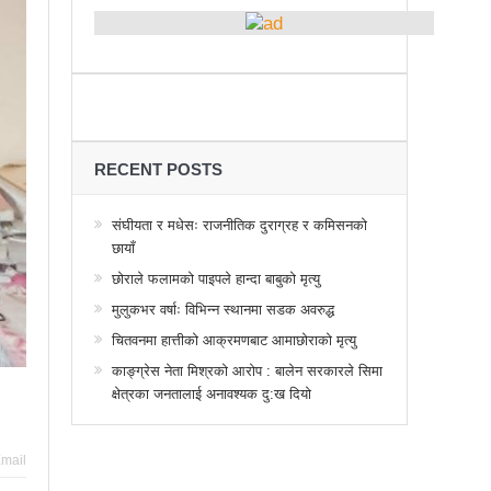
्थानमा कर्फ्यु आदेश
 तनावग्रस्त
महाधिवेसनमा पुरस्कृत हुँदै यी पत्रकार
र, देशैभर अभियानात्मक कार्यक्रम
गरद्वारा वैचारिक, राजनीतिक कार्यशाला
RECENT POSTS
या साक्षरताको
संघीयता र मधेसः राजनीतिक दुराग्रह र कमिसनको
छायाँ
वा, ३ वटा सूचीकरणबाट हटे
छोराले फलामको पाइपले हान्दा बाबुको मृत्यु
िगत विद्युतिकरणको ब्रेकथ्रु
मुलुकभर वर्षाः विभिन्न स्थानमा सडक अवरुद्ध
ुई जना घाइते
चितवनमा हात्तीको आक्रमणबाट आमाछोराको मृत्यु
काङ्ग्रेस नेता मिश्रको आरोप : बालेन सरकारले सिमा
बिद्यार्थीलाई चलचित्र सिकाउँदै बागमती प्रदेश सरकार
क्षेत्रका जनतालाई अनावश्यक दु:ख दियो
 प्रभावशाली
ककनी २ मा माओवादी विजयी
 मत खसेको अनुमान
mail