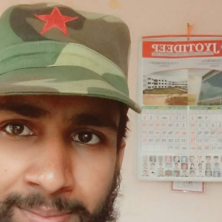
 प्रतिशत मत खस्यो, काठमाडौँसहित केही स्थानमा रातीदेखि नै गणना सुरु हु
गणतन्त्रात्मक प्रणालीलाई अझ सुदृढ बनाएको छः प्रचण्ड
छिटफुटबाहेक 
नः देशैभर मतदान जारी
बैतडीमा जन्तिबस दुर्घटनाः १३ जनाको मृत्यु
्न गर्‍यो वार्षिकोत्सव
हितेन्द्रदेव शाक्यलाई पद छाड्नुपर्ने नैतिक दबा
काल
सहनशीलताको ब्रेक
राममाया च्यामिनीसँग दशरथ चन्दको अनु
त सदस्य गणेश सुवेदीलाई आइएनएनएफद्वारा सम्मान
एनआरएनए बेलायतको 
िद्युतीय बस
गणेश पण्डितको कवितासङ्ग्रह कालापानी लोकार्पण
 अध्यक्षमा नुवाकोटका घिमिरे निर्वाचित
कविता – सुख भोग
्रकार पक्राउ पुर्जीबारे काउन्सिल सुक्ष्म अध्ययनमा
कोष स्थापनाः सहिदका बालबालिकाको शिक्षामा खर्च हुने
महिनावारी स्वच
 समितिको अध्यक्षमा विश्वकर्मा
राजावादीको आन्दोलनः आगलागीमा पत्रक