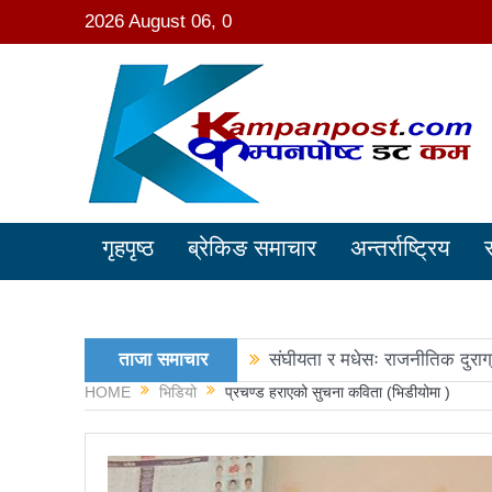
2026 August 06, 0
गृहपृष्ठ
ब्रेकिङ समाचार
अन्तर्राष्ट्रिय
ताजा समाचार
संघीयता र मधेसः राजनीतिक दुराग
HOME
भिडियो
प्रचण्ड हराएको सुचना कविता (भिडीयोमा )
काङ्ग्रेस नेता मिश्रको आरोप : 
नवनिर्वाचित राष्ट्रिय सभा सदस्य
रञ्जु दर्शना विजयीः अधिकांश स्था