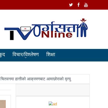
कुद
विचार/विश्लेषण
शिक्षा
चितवनमा हात्तीको आक्रमणबाट आमाछोराको मृत्यु
धानमन्त्री ओलीलाई पितृशोक
ोले