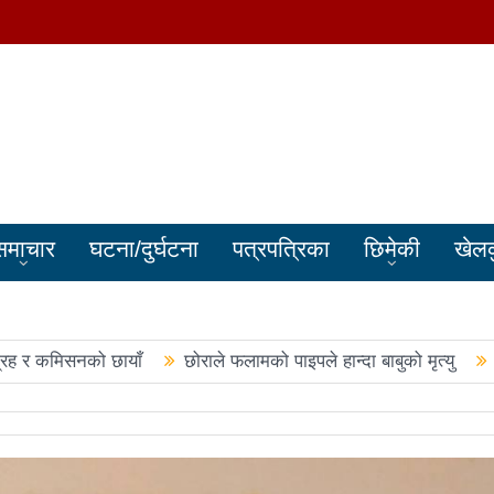
समाचार
घटना/दुर्घटना
पत्रपत्रिका
छिमेकी
खेल
्रह र कमिसनको छायाँ
छोराले फलामको पाइपले हान्दा बाबुको मृत्यु
बालेन सरकारले सिमा क्षेत्रका जनतालाई अनावश्यक दु:ख दियो
पूर्वप्र
हरुले शपथ लिए
चार स्थानमा रास्वपा विजयीः काँग्रेस र नेकपाले खाता ख
नमा रास्वपा अगाडि