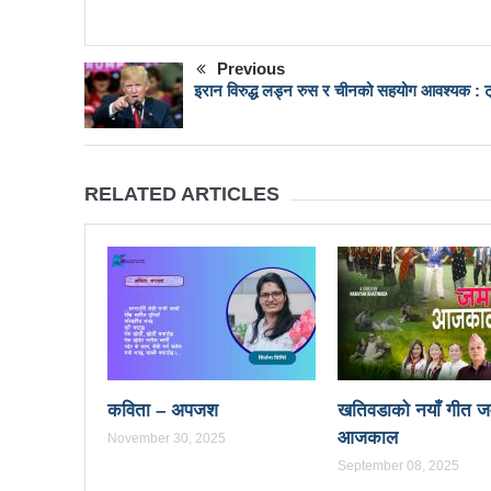
Mail
बोगटीको स्मृतिमा रक्तदान कार्यक्
संविधानको रक्षा र कार्यान्वयनमा
Previous
इरान विरुद्ध लड्न रुस र चीनको सहयोग आवश्यक : ट्
वृत्तचित्र फिल्म ‘गर्ल्स रिराइटिङ ड
भरतपुर महानगर युवा संजालको फुट
Public governance training
RELATED ARTICLES
रसुवा उडेको हेलिकप्टर दुर्घटनाः ५
नेपालको आर्थिक सामाजिक विकास
१५ दिनमा ३१ वटा युट्युबलगायत
China’s commitment to mod
सौर्य एयर दुर्घटनाः ४ जनाको जीवित
कविता – अपजश
खतिवडाको नयाँ गीत ज
सौर्य एयरको जहाज दुर्घटनाः २ ज
आजकाल
November 30, 2025
September 08, 2025
नेपाल-चीन व्यापारले रसुवाको राज