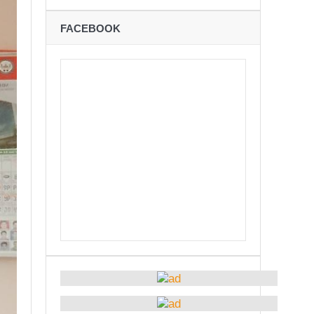
ने
FACEBOOK
शान्तिपूर्ण रुपमा मतदान सम्पन्न
कविता – अपजश
बः समय बुझेर बाटो खुलाउन मन्त्री घिसिङको म्यासेज
रोध – प्रेमविनोद नन्दन
अध्यक्षमा जिलिङका पुडासैनी
्छताका लागि ३९२ साइकल यात्रीको सचेतनामूलक र्‍याली
ारको मृत्यु