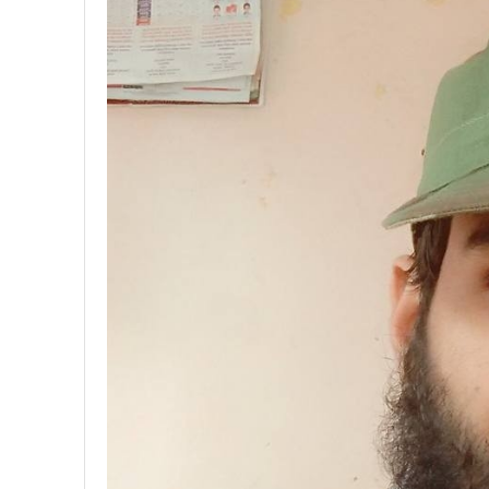
प्रतिनिधिसभा सदस्य निर्वाचनः ६०
निर्वाचनले सङ्घीय लोकतान्त्रिक 
आज प्रतिनिधिसभा सदस्य निर्वाच
पुरस्कार वितरणबिनै काउन्सिलले सम्पन
खतिवडाको नयाँ गीत जमाना आज
चलचित्र विकास बोर्डका नवनियुक्
महानगर यातायातले थप्यो १२ वटा व
फोहोरमैला व्यवस्थापन संघ नेपालको
समाचार हटाउने अदालतको आदेश र पत
लोकतान्त्रिक सहिद सन्तति वृत्ति 
नवलपरासी काठमाडौँ सम्पर्क समन्वय