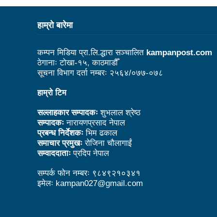
नेपाल अभौतिक सांस्कृतिक सम्पदाक
हाम्राे बारेमा
बजेट फेसबुकमा हुँदैन, रातो किता
कम्पन मिडिया प्रा.लि.द्धारा सञ्चालित
kampanpost.com
झापामा माओवादीले १ लाख लिचि र 
ठेगानाः टोखा-१५, काठमाडौँ
पत्रकारितामा काउन्सिलको अनुदा
सूचना विभाग दर्ता नम्बरः २५६४/०७७-०७८
आज भाषा दिवसः बाग्मतीमा नेवारी
हाम्रो टिम
इमान्दारिताका साथ जनताकाे सेवा ग
सल्लाहकार सम्पादकः
शुभलाल श्रेष्ठ
सम्पादकः
नारायणप्रसाद नेपाल
सूचना प्रविधिका क्षेत्रमा लगानी
प्रबन्ध निर्देशकः
भिम ढकाल
समाचार प्रमुखः
रोजिना चौलागाईं
जनकलाकार श्रेष्ठ साँस्कृतिक सं
सम्वाददाताः
प्रदिप नेपाल
बजेटमा राख्नुपर्ने आमसञ्चारका विष
सम्पर्क फोन नम्बरः ९८४९२१०३४१
पर्यटन क्षेत्रको विकासका लागि निजी
इमेलः kampan027@gmail.com
निकुञ्ज वार्डेनको ज्यादती: मध्यवर