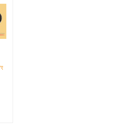
ामखुट्टेबाट सर्ने जिका भाइरसको संक्रमण पुष्टि
्री
क्षा गर्ने संकल्प गर्नुपर्छ : उड्डयनमन्त्री तामाङ
िय सभामा जवाफ दिन गृहमन्त्रीलाई अध्यक्षको निर्देशन
 जाँचबुझ समिति गठन गरिन्छ : प्रधानमन्त्री
िम छनोट राष्ट्रिय क्रिकेटको उपाधि बैतडीलाई
ामाङ
भ्रामक र तथ्यहीन सूचना देशलाई घातक: अध्यक्ष बस्नेत
ित गर्न बलियो पत्रकारिता हुनैपर्छः सरोकारवाला