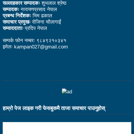
सल्लाहकार सम्पादकः
शुभलाल श्रेष्ठ
भरतपुर महानगर युवा संजालको फुटसल : पुरुषतर्फ वडा नं. ५ र
सम्पादकः
नारायणप्रसाद नेपाल
प्रबन्ध निर्देशकः
भिम ढकाल
महिलातर्फ २३ विजयी
समाचार प्रमुखः
रोजिना चौलागाईं
सम्वाददाताः
प्रदिप नेपाल
Public governance training class for sister cities
सम्पर्क फोन नम्बरः ९८४९२१०३४१
in Indian Ocean Rim countries was successfully
इमेलः kampan027@gmail.com
launched in Kunming
रसुवा उडेको हेलिकप्टर दुर्घटनाः ५ जनाको मृत्यु
दारी ग्याङ फुटसल प्रतियोगिताको टिम दर्ता फारम खुल्यो
चेपिण्डे खोलाले बगाएर ६ वर्षीय बालकको मृत्यु
नेपालको आर्थिक सामाजिक विकास नै चीनको उत्कट चाहना
हाम्राे पेज लाइक गरी फेसबुकमै ताजा समाचार पाउनुहाेस्
होः राजदूत छन सोङ
संघीयताका अवसर र उपलब्धीको सदुपयोग गर्नुपर्नेमा वक्ताहरुको
जोड