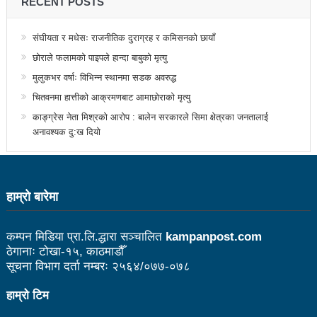
RECENT POSTS
उत्कृष्ट
संघीयता र मधेसः राजनीतिक दुराग्रह र कमिसनको छायाँ
संविधानसभाबाट संविधान बनाउने मुद्दा जनयुद्धको मुख्य मुद्दा होः
छोराले फलामको पाइपले हान्दा बाबुको मृत्यु
प्रचण्ड
मुलुकभर वर्षाः विभिन्न स्थानमा सडक अवरुद्ध
बोगटीको स्मृतिमा रक्तदान कार्यक्रम
चितवनमा हात्तीको आक्रमणबाट आमाछोराको मृत्यु
काङ्ग्रेस नेता मिश्रको आरोप : बालेन सरकारले सिमा क्षेत्रका जनतालाई
पब्लिक स्पिच नेपालको विजेता बने दैलेखका दिल बहादुर
अनावश्यक दु:ख दियो
संविधानको रक्षा र कार्यान्वयनमा जनताको खबरदारी आवश्यकः
प्रचण्ड
हाम्राे बारेमा
माओवादीमा जनपरिचालनका कार्यक्रमको तयारीः तीन
आयोगको बैठक सकियो
कम्पन मिडिया प्रा.लि.द्धारा सञ्चालित
kampanpost.com
ठेगानाः टोखा-१५, काठमाडौँ
वृत्तचित्र फिल्म ‘गर्ल्स रिराइटिङ डेस्टिनी’ को विशेष प्रदर्शनी
सूचना विभाग दर्ता नम्बरः २५६४/०७७-०७८
दुईपिपलमा बुधबार रोपाइ जात्राः कलाकारको व्यवस्थापनमा
हाम्रो टिम
जनप्रतिनिधि