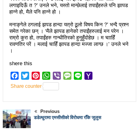
चलचित्र विकास बोर्डका नवनियुक्त सदस्य गणेश सुवेदीलाई
लगाइदिऊँ त ?’ उनले भने, यस्तो मान्छेलाई तपाईंहरुले पनि झापड
हान्ने हो, मैले पनि हान्ने हो ।
आइएनएनएफद्वारा सम्मान
एनआरएनए बेलायतको अध्यक्षमा जिलिङका पुडासैनी
मनाङ्गेले ठगलाई झपड हान्दा यत्रो ठूूलो विषय किन ?’ भन्दै प्रश्न
समेत गरेका छन् । ‘मैले झापड हानेको तपाईंहरुलाई मन परेन ।
महानगर यातायातले थप्यो १२ वटा विद्युतीय बस
राम्रो कुरा हो, तपाईंहरु गान्धीतिरको हुनुहुँदोहेछ । म चााहिँ
रावणतिर परें । मलाई चाहिँ झापड हान्दा मज्जा लाग्छ ।’ उनले भने
गणेश पण्डितको कवितासङ्ग्रह कालापानी लोकार्पण
।
फोहोरमैला व्यवस्थापन संघ नेपालको अध्यक्षमा नुवाकोटका घिमिरे
shere this
निर्वाचित
Facebook
Twitter
Pinterest
WhatsApp
Viber
Message
Line
Yahoo
कविता – सुख भोग
Mail
Share counter
समाचार हटाउने अदालतको आदेश र पत्रकार पक्राउ पुर्जीबारे
काउन्सिल सुक्ष्म अध्ययनमा
Previous
डडेल्धुरामा एमसीसीको विरोधमा राँके जुलुस
लोकतान्त्रिक सहिद सन्तति वृत्ति कोष स्थापनाः सहिदका
बालबालिकाको शिक्षामा खर्च हुने