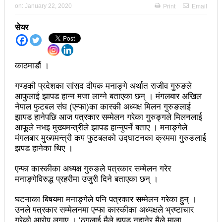
on:
January 22, 2020
Print
Email
अझ सुदृढ बनाएको छः प्रचण्ड
सेयर
छिटफुटबाहेक शान्तिपूर्ण रुपमा मतदान सम्पन्न
आज प्रतिनिधिसभा सदस्य निर्वाचनः देशैभर मतदान जारी
काठमाडौं ।
बैतडीमा जन्तिबस दुर्घटनाः १३ जनाको मृत्यु
गण्डकी प्रदेशका सांसद दीपक मनाङ्गे अर्थात राजीव गुरुङले
कविता – अपजश
आफुलाई झापड हान्न मजा लाग्ने बताएका छन् । मंगलबार अखिल
नेपाल फुटबल संघ (एन्फा)का कास्की अध्यक्ष मिलन गुरुङलाई
पुरस्कार वितरणबिनै काउन्सिलले सम्पन्न गर्‍यो वार्षिकोत्सव
झापड हानेपछि आज पत्रकार सम्मेलन गरेका गुरुङ्गले मिलनलाई
आफूले नभइ मुख्यमन्त्रीले झापड हान्नुपर्ने बताए । मनाङ्गेले
हितेन्द्रदेव शाक्यलाई पद छाड्नुपर्ने नैतिक दबाबः समय बुझेर
मंगलबार मुख्यमन्त्री कप फुटबलको उद्घाटनका क्रममा गुरुङलाई
बाटो खुलाउन मन्त्री घिसिङको म्यासेज
झपड हानेका थिए ।
खतिवडाको नयाँ गीत जमाना आजकाल
एन्फा कास्कीका अध्यक्ष गुरुङले पत्रकार सम्मेलन गरेर
मनाङ्गेविरुद्ध प्रहरीमा उजुरी दिने बताएका छन् ।
सहनशीलताको ब्रेक
घटनाका बिषयमा मनाङ्गेले पनि पत्रकार सम्मेलन गरेका हुन् ।
राममाया च्यामिनीसँग दशरथ चन्दको अनुरोध – प्रेमविनोद नन्दन
उनले पत्रकार सम्मेलनमा एन्फा कास्कीका अध्यक्षले भ्रष्टाचार
गरेको आरोप लगाए । ‘ठगलाई मैले झपड नहानेर मैले माला