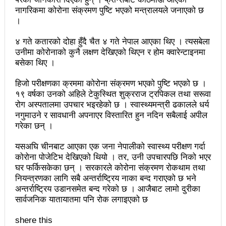
नागरिकमा कोरोना संक्रमण पुष्टि भएको मन्त्रालयले जनाएको छ
अझ सुदृढ बनाएको छः प्रचण्ड
।
छिटफुटबाहेक शान्तिपूर्ण रुपमा मतदान सम्पन्न
४ गते कतारको दोहा हुँदै चैत ४ गते नेपाल आएका थिए । त्यसबेला
उनीमा कोरोनाको कुनै लक्षण देखिएको थिएन र होम क्वारेन्टाइनमा
आज प्रतिनिधिसभा सदस्य निर्वाचनः देशैभर मतदान जारी
बसेका थिए ।
बैतडीमा जन्तिबस दुर्घटनाः १३ जनाको मृत्यु
हिजो परीक्षणका क्रममा कोरोना संक्रमण भएको पुष्टि भएको छ ।
कविता – अपजश
१९ वर्षका उनको अहिले टेकुस्थित शुक्रराज ट्रपिकल तथा सरूवा
रोग अस्पतालमा उपचार भइरहेको छ । स्वास्थ्यमन्त्री ढकालले धर्य
पुरस्कार वितरणबिनै काउन्सिलले सम्पन्न गर्‍यो वार्षिकोत्सव
नगुमाउने र सावधानी अपनाएर विस्तारित हुन नदिन सबैलाई अपील
गरेका छन् ।
हितेन्द्रदेव शाक्यलाई पद छाड्नुपर्ने नैतिक दबाबः समय बुझेर
यसअघि चीनबाट आएका एक जना नेपालीको स्वास्थ्य परीक्षण गर्दा
बाटो खुलाउन मन्त्री घिसिङको म्यासेज
कोरोना पोजेटिभ देखिएको थियो । तर, उनी उपचारपछि निको भएर
घर फर्किसकेका छन् । सरकारले कोरोना संक्रमण रोकथाम तथा
खतिवडाको नयाँ गीत जमाना आजकाल
नियन्त्रणका लागि सबै अन्तर्राष्ट्रिय नाका बन्द गराएको छ भने
अन्तर्राष्ट्रिय उडानसमेत बन्द गरेको छ । आजैबाट लामो दुरीका
सहनशीलताको ब्रेक
सार्वजनिक यातायातमा पनि रोक लगाइएको छ
राममाया च्यामिनीसँग दशरथ चन्दको अनुरोध – प्रेमविनोद नन्दन
shere this