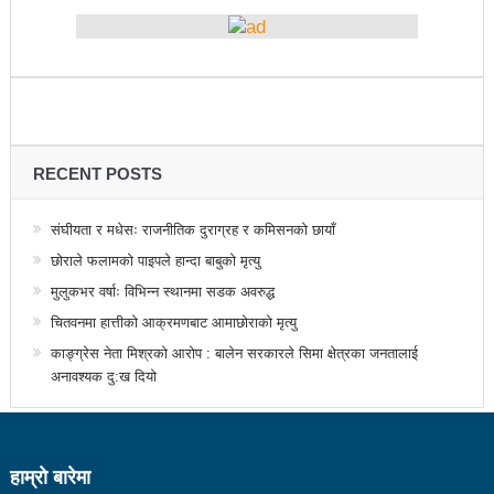
सडक फोहोर गरेको भन्दै एमालेलाई महानगरको १ लाख जरिवाना
भरतपुर महानगरपालिकाद्धारा तीन पाङ्ग्रे अटोको रुट परमिट
दिन सुरु
नेकपा बहुमतको नवौं महाधिवेशन माघ ४ गतेदेखि काठमाडौँमा
RECENT POSTS
राजश्व संकलनमा करिब १७ प्रतशितले वृद्धि
टिकट नपाउँदा १४ सय श्रमिक कोरिया उड्न पाएनन्
संघीयता र मधेसः राजनीतिक दुराग्रह र कमिसनको छायाँ
छोराले फलामको पाइपले हान्दा बाबुको मृत्यु
कीर्तिपुरलाई नेपालकै नमूना नगर बनाउने मेरो योजना छ-
मुलुकभर वर्षाः विभिन्न स्थानमा सडक अवरुद्ध
प्रा.डा.शिवशरण महर्जन, मेयरका उम्मेदवार, कीर्तिपुर नगरपालिका
चितवनमा हात्तीको आक्रमणबाट आमाछोराको मृत्यु
उपनिर्वाचन: ३१ जनाको उम्मेदवारी फिर्ता, रुकुमपूर्वमा काँग्रेस
काङ्ग्रेस नेता मिश्रको आरोप : बालेन सरकारले सिमा क्षेत्रका जनतालाई
अनावश्यक दु:ख दियो
एमाले गठबन्धनका उम्मेदवारको समर्थन माओवादीलाई
आज उम्मेदवारको अन्तिम नामावली प्रकाशन हुँदै
संस्थागत क्षमता मुल्याङ्ककनमा ककनी गाउँपालिका जिल्लामै
हाम्राे बारेमा