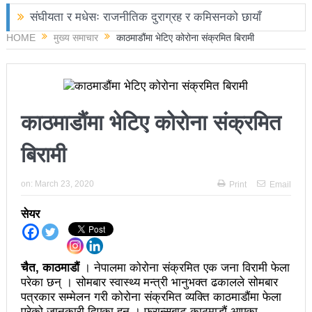
संघीयता र मधेसः राजनीतिक दुराग्रह र कमिसनको छायाँ
HOME
मुख्य समाचार
काठमाडौंमा भेटिए कोरोना संक्रमित बिरामी
छोराले फलामको पाइपले हान्दा बाबुको मृत्यु
चितवनमा हात्तीको आक्रमणबाट आमाछोराको मृत्यु
काङ्ग्रेस नेता मिश्रको आरोप : बालेन सरकारले सिमा क्षेत्रका
काठमाडौंमा भेटिए कोरोना संक्रमित
जनतालाई अनावश्यक दु:ख दियो
बिरामी
पूर्वप्रधानमन्त्री ओलीलाई पितृशोक
नवनिर्वाचित राष्ट्रिय सभा सदस्यहरुले शपथ लिए
on:
March 23, 2020
Print
Email
चार स्थानमा रास्वपा विजयीः काँग्रेस र नेकपाले खाता खोले
सेयर
रञ्जु दर्शना विजयीः अधिकांश स्थानमा रास्वपा अगाडि
प्रतिनिधिसभा सदस्य निर्वाचनः ६० प्रतिशत मत खस्यो,
चैत, काठमाडौं
। नेपालमा कोरोना संक्रमित एक जना विरामी फेला
काठमाडौँसहित केही स्थानमा रातीदेखि नै गणना सुरु हुने
परेका छन् । सोमबार स्वास्थ्य मन्त्री भानुभक्त ढकालले सोमबार
पत्रकार सम्मेलन गरी कोरोना संक्रमित व्यक्ति काठमाडौंमा फेला
निर्वाचनले सङ्घीय लोकतान्त्रिक गणतन्त्रात्मक प्रणालीलाई
परेको जानकारी दिएका हुन् । फ्रान्सबाट काठमाडौं आएका