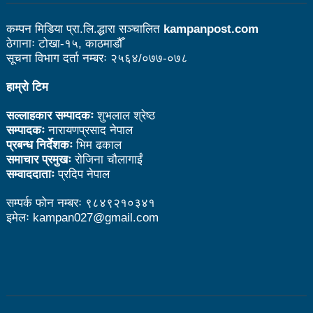
उत्कृष्ट
कम्पन मिडिया प्रा.लि.द्धारा सञ्चालित
kampanpost.com
संविधानसभाबाट संविधान बनाउने मुद्दा जनयुद्धको मुख्य मुद्दा होः
ठेगानाः टोखा-१५, काठमाडौँ
सूचना विभाग दर्ता नम्बरः २५६४/०७७-०७८
प्रचण्ड
हाम्रो टिम
बोगटीको स्मृतिमा रक्तदान कार्यक्रम
सल्लाहकार सम्पादकः
शुभलाल श्रेष्ठ
पब्लिक स्पिच नेपालको विजेता बने दैलेखका दिल बहादुर
सम्पादकः
नारायणप्रसाद नेपाल
प्रबन्ध निर्देशकः
भिम ढकाल
संविधानको रक्षा र कार्यान्वयनमा जनताको खबरदारी आवश्यकः
समाचार प्रमुखः
रोजिना चौलागाईं
प्रचण्ड
सम्वाददाताः
प्रदिप नेपाल
माओवादीमा जनपरिचालनका कार्यक्रमको तयारीः तीन
सम्पर्क फोन नम्बरः ९८४९२१०३४१
इमेलः kampan027@gmail.com
आयोगको बैठक सकियो
वृत्तचित्र फिल्म ‘गर्ल्स रिराइटिङ डेस्टिनी’ को विशेष प्रदर्शनी
दुईपिपलमा बुधबार रोपाइ जात्राः कलाकारको व्यवस्थापनमा
जनप्रतिनिधि