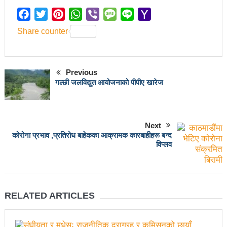
चलचित्र विकास बोर्डका नवनियुक्त सदस्य गणेश सुवेदीलाई
Facebook
Twitter
Pinterest
WhatsApp
Viber
Message
Line
Yahoo
आइएनएनएफद्वारा सम्मान
Mail
Share counter
एनआरएनए बेलायतको अध्यक्षमा जिलिङका पुडासैनी
महानगर यातायातले थप्यो १२ वटा विद्युतीय बस
Previous
गणेश पण्डितको कवितासङ्ग्रह कालापानी लोकार्पण
गल्छी जलविद्युत आयोजनाको पीपीए खारेज
फोहोरमैला व्यवस्थापन संघ नेपालको अध्यक्षमा नुवाकोटका घिमिरे
निर्वाचित
Next
कोरोना प्रभाव ,प्रतिरोध बाहेकका आक्रामक कारबाहीहरू बन्द
कविता – सुख भोग
विप्लव
समाचार हटाउने अदालतको आदेश र पत्रकार पक्राउ पुर्जीबारे
काउन्सिल सुक्ष्म अध्ययनमा
लोकतान्त्रिक सहिद सन्तति वृत्ति कोष स्थापनाः सहिदका
RELATED ARTICLES
बालबालिकाको शिक्षामा खर्च हुने