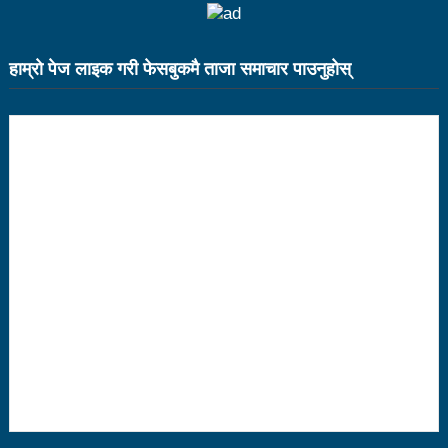
भरतपुर महानगर युवा संजालको फुटसल : पुरुषतर्फ वडा नं. ५ र
महिलातर्फ २३ विजयी
हाम्राे पेज लाइक गरी फेसबुकमै ताजा समाचार पाउनुहाेस्
Public governance training class for sister cities
in Indian Ocean Rim countries was successfully
launched in Kunming
रसुवा उडेको हेलिकप्टर दुर्घटनाः ५ जनाको मृत्यु
दारी ग्याङ फुटसल प्रतियोगिताको टिम दर्ता फारम खुल्यो
चेपिण्डे खोलाले बगाएर ६ वर्षीय बालकको मृत्यु
नेपालको आर्थिक सामाजिक विकास नै चीनको उत्कट चाहना
होः राजदूत छन सोङ
संघीयताका अवसर र उपलब्धीको सदुपयोग गर्नुपर्नेमा वक्ताहरुको
जोड