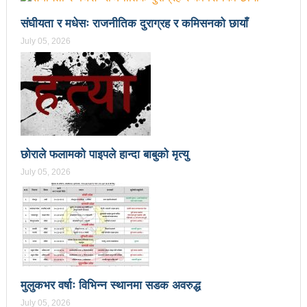
महिनावारी स्वच्छताका लागि ३९२ साइकल यात्रीको
संघीयता र मधेसः राजनीतिक दुराग्रह र कमिसनको छायाँ
सचेतनामूलक र्‍याली
July 05, 2026
नवलपरासी काठमाडौँ सम्पर्क समन्वय समितिको अध्यक्षमा
विश्वकर्मा
राजावादीको आन्दोलनः आगलागीमा पत्रकारको मृत्यु
कर्फ्यु लागे पनि तीनकुने क्षेत्र अझै अशान्तः सडकमा सेना
छोराले फलामको पाइपले हान्दा बाबुको मृत्यु
परिचालन
July 05, 2026
राजावादीको प्रदर्शन थप उग्रः केही स्थानमा कर्फ्यु आदेश
काठमाडौँमा माओवादीको नेतृत्वमा विशाल जनप्रदर्शन
राजावादी र प्रहरीबिच झडपः तीनकुने-वानेश्वर क्षेत्र तनावग्रस्त
लव प्याकुरेलद्वारा निर्देशित वृत्तचित्र ‘गर्ल्स रिराइटिङ डेस्टीनी’
मुलुकभर वर्षाः विभिन्न स्थानमा सडक अवरुद्ध
लाई अडियन्स च्वाइस अवार्ड
July 05, 2026