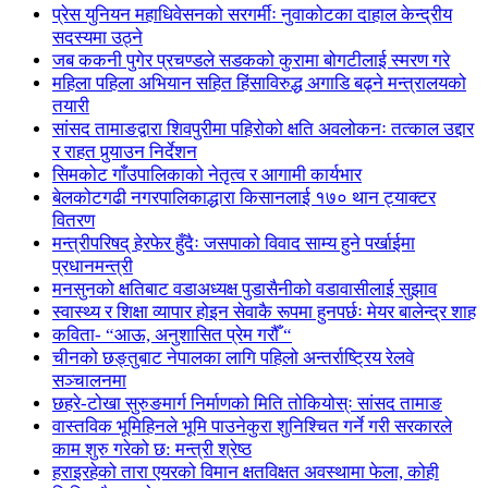
प्रेस युनियन महाधिवेसनको सरगर्मीः नुवाकोटका दाहाल केन्द्रीय
सदस्यमा उठ्ने
जब ककनी पुगेर प्रचण्डले सडकको कुरामा बोगटीलाई स्मरण गरे
महिला पहिला अभियान सहित हिंसाविरुद्ध अगाडि बढ्ने मन्त्रालयको
तयारी
सांसद तामाङद्वारा शिवपुरीमा पहिरोको क्षति अवलोकनः तत्काल उद्दार
र राहत पुर्‍याउन निर्देशन
सिमकोट गाँउपालिकाको नेतृत्व र आगामी कार्यभार
बेलकोटगढी नगरपालिकाद्धारा किसानलाई १७० थान ट्याक्टर
वितरण
मन्त्रीपरिषद् हेरफेर हुँदैः जसपाको विवाद साम्य हुने पर्खाईमा
प्रधानमन्त्री
मनसुनको क्षतिबाट वडाअध्यक्ष पुडासैनीको वडावासीलाई सुझाव
स्वास्थ्य र शिक्षा व्यापार होइन सेवाकै रूपमा हुनपर्छः मेयर बालेन्द्र शाह
कविता- “आऊ, अनुशासित प्रेम गरौँ “
चीनको छङ्तुबाट नेपालका लागि पहिलो अन्तर्राष्ट्रिय रेलवे
सञ्चालनमा
छहरे-टोखा सुरुङमार्ग निर्माणको मिति तोकियोस्ः सांसद तामाङ
वास्तविक भूमिहिनले भूमि पाउनेकुरा शुनिश्चित गर्ने गरी सरकारले
काम शुरु गरेको छ: मन्त्री श्रेष्ठ
हराइरहेको तारा एयरको विमान क्षतविक्षत अवस्थामा फेला, कोही