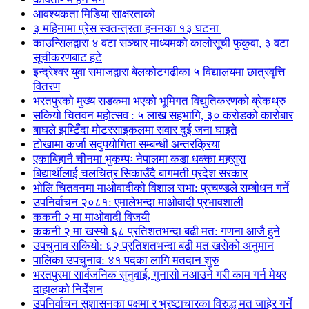
आवश्यकता मिडिया साक्षरताको
३ महिनामा प्रेस स्वतन्त्रता हननका १३ घटना
काउन्सिलद्वारा ४ वटा सञ्चार माध्यमको कालोसूची फुकुवा, ३ वटा
सूचीकरणबाट हटे
इन्द्रेश्वर युवा समाजद्वारा बेलकोटगढीका ५ विद्यालयमा छात्रवृत्ति
वितरण
भरतपुरको मुख्य सडकमा भएको भूमिगत विद्युतिकरणको ब्रेकथ्रु
सकियो चितवन महोत्सव : ५ लाख सहभागि, ३० करोडको कारोबार
बाघले झम्टिँदा मोटरसाइकलमा सवार दुई जना घाइते
टोखामा कर्जा सदुपयोगिता सम्बन्धी अन्तरक्रिया
एकाबिहानै चीनमा भुकम्पः नेपालमा कडा धक्का महसुस
बिद्यार्थीलाई चलचित्र सिकाउँदै बागमती प्रदेश सरकार
भोलि चितवनमा माओवादीको विशाल सभा: प्रचण्डले सम्बोधन गर्ने
उपनिर्वाचन २०८१: एमालेभन्दा माओवादी प्रभावशाली
ककनी २ मा माओवादी विजयी
ककनी २ मा खस्यो ६८ प्रतिशतभन्दा बढी मत: गणना आजै हुने
उपचुनाव सकियो: ६२ प्रतिशतभन्दा बढी मत खसेको अनुमान
पालिका उपचुनाव: ४१ पदका लागि मतदान शुरु
भरतपुुरमा सार्वजनिक सुनुवाई, गुनासो नआउने गरी काम गर्न मेयर
दाहालको निर्देशन
उपनिर्वाचन सुशासनका पक्षमा र भ्रष्टाचारका विरुद्ध मत जाहेर गर्ने