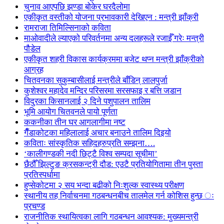
चुनाव आएपछि झण्डा बोकेर घरदैलोमा
एकीकृत वस्तीको योजना प्रभावकारी देखिएन : मन्त्री झाँक्री
रामराजा तिमिल्सिनाको कविता
माओवादीले ल्याएको परिवर्तनमा अन्य दलहरूले रजाईँ गरेः मन्त्री
पौडेल
एकीकृत शहरी विकास कार्यक्रममा बजेट थप्न मन्त्री झाँक्रीको
आग्रह
चितवनका सुकुम्बासीलाई मन्त्रीले बाँडिन् लालपुर्जा
कुशेश्वर महादेव मन्दिर परिसरमा सरसफाइ र बत्ति जडान
विदुरका किसानलाई २ दिने पशुपालन तालिम
भूमि आयोग चितवनले पायो पूर्णता
ककनीका तीन घर आगलागीमा नष्ट
गैँडाकोटका महिलालाई अचार बनाउने तालिम दिइयो
कविताः सांस्कृतिक सहिदहरुप्रति सम्झना….
‘कालीगण्डकी नदी छिट्टै विश्व सम्पदा सूचीमा’
छैठौँ झिल्टुङ क्रसकन्ट्री दौड: एउटै प्रतियोगितामा तीन पुस्ता
प्रतिस्पर्धामा
हुप्सेकोटमा २ सय भन्दा बढीको निःशुल्क स्वास्थ्य परीक्षण
स्थानीय तह निर्वाचनमा गठबन्धनबीच तालमेल गर्न कोशिस हुन्छ ः
प्रचण्ड
राजनीतिक स्थायित्वका लागि गठबन्धन आवश्यक: मुख्यमन्त्री