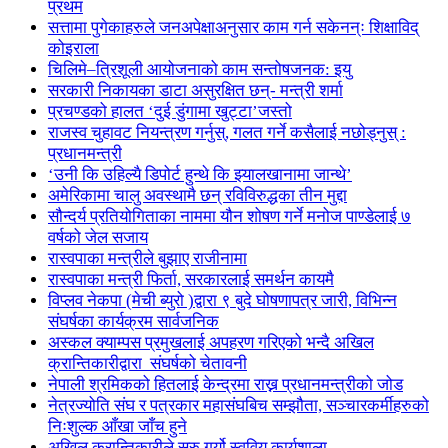
प्रथम
सत्तामा पुगेकाहरुले जनअपेक्षाअनुसार काम गर्न सकेनन्ः शिक्षाविद्
कोइराला
चिलिमे–त्रिशूली आयोजनाको काम सन्तोषजनक: इयु
सरकारी निकायका डाटा असुरक्षित छन्- मन्त्री शर्मा
प्रचण्डको हालत ‘दुई डुंगामा खुट्टा’जस्तो
राजस्व चुहावट नियन्त्रण गर्नुस्, गलत गर्ने कसैलाई नछोड्नुस् :
प्रधानमन्त्री
‘उनी कि उहिल्यै डिपोर्ट हुन्थे कि झ्यालखानामा जान्थे’
अमेरिकामा चालु अवस्थामै छन् रविविरुद्धका तीन मुद्दा
सौन्दर्य प्रतियोगिताका नाममा यौन शोषण गर्ने मनोज पाण्डेलाई ७
वर्षको जेल सजाय
रास्वपाका मन्त्रीले बुझाए राजीनामा
रास्वपाका मन्त्री फिर्ता, सरकारलाई समर्थन कायमै
विप्लव नेकपा (मेची ब्युरो )द्वारा ९ बुदे घोषणापत्र जारी, विभिन्न
संघर्षका कार्यक्रम सार्वजनिक
अस्कल क्याम्पस प्रमुखलाई अपहरण गरिएको भन्दै अखिल
क्रान्तिकारीद्वारा संघर्षको चेतावनी
नेपाली श्रमिकको हितलाई केन्द्रमा राख्न प्रधानमन्त्रीको जोड
नेत्रज्योति संघ र पत्रकार महासंघबिच सम्झौता, सञ्चारकर्मीहरुको
निःशुल्क आँखा जाँच हुने
अखिल क्रान्तिकारीले सुरु गर्यो स्ववियु कार्यशाला