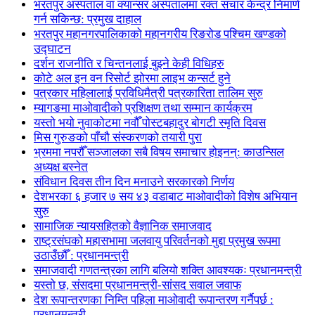
भरतपुर अस्पताल वा क्यान्सर अस्पतालमा रक्त संचार केन्द्र निमार्ण
गर्न सकिन्छ: प्रमुख दाहाल
भरतपुर महानगरपालिकाको महानगरीय रिङरोड पश्चिम खण्डको
उद्घाटन
दर्शन राजनीति र चिन्तनलाई बुझ्ने केही विधिहरु
कोटे अल इन वन रिसोर्ट झोरमा लाइभ कन्सर्ट हुने
पत्रकार महिलालाई प्रविधिमैत्री पत्रकारिता तालिम सुरु
म्यागङमा माओवादीको प्रशिक्षण तथा सम्मान कार्यक्रम
यस्तो भयो नुवाकोटमा नवौँ पोस्टबहादुर बोगटी स्मृति दिवस
मिस गुरुङको पाँचौ संस्करणको तयारी पुरा
भ्रममा नपरौँ सञ्जालका सबै विषय समाचार होइनन्: काउन्सिल
अध्यक्ष बस्नेत
संविधान दिवस तीन दिन मनाउने सरकारको निर्णय
देशभरका ६ हजार ७ सय ४३ वडाबाट माओवादीको विशेष अभियान
सुरु
सामाजिक न्यायसहितको वैज्ञानिक समाजवाद
राष्ट्रसंघको महासभामा जलवायु परिवर्तनको मुद्दा प्रमुख रूपमा
उठाउँछौँ : प्रधानमन्त्री
समाजवादी गणतन्त्रका लागि बलियो शक्ति आवश्यकः प्रधानमन्त्री
यस्तो छ, संसदमा प्रधानमन्त्री-सांसद सवाल जवाफ
देश रूपान्तरणका निम्ति पहिला माओवादी रूपान्तरण गर्नैपर्छ :
प्रधानमन्त्री