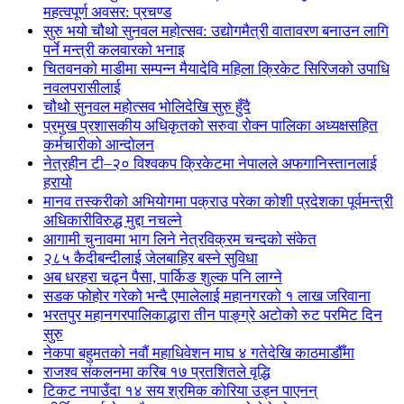
महत्वपूर्ण अवसर: प्रचण्ड
सुरु भयो चौथो सुनवल महोत्सव: उद्योगमैत्री वातावरण बनाउन लागि
पर्ने मन्त्री कलवारको भनाइ
चितवनको माडीमा सम्पन्न मैयादेवि महिला क्रिकेट सिरिजको उपाधि
नवलपरासीलाई
चौथो सुनवल महोत्सव भोलिदेखि सुरु हुँदै
प्रमुख प्रशासकीय अधिकृतको सरुवा रोक्न पालिका अध्यक्षसहित
कर्मचारीको आन्दोलन
नेत्रहीन टी–२० विश्वकप क्रिकेटमा नेपालले अफगानिस्तानलाई
हरायो
मानव तस्करीको अभियोगमा पक्राउ परेका कोशी प्रदेशका पूर्वमन्त्री
अधिकारीविरुद्ध मुद्दा नचल्ने
आगामी चुनावमा भाग लिने नेत्रविक्रम चन्दको संकेत
२८५ कैदीबन्दीलाई जेलबाहिर बस्ने सुविधा
अब धरहरा चढ्न पैसा, पार्किङ शुल्क पनि लाग्ने
सडक फोहोर गरेको भन्दै एमालेलाई महानगरको १ लाख जरिवाना
भरतपुर महानगरपालिकाद्धारा तीन पाङ्ग्रे अटोको रुट परमिट दिन
सुरु
नेकपा बहुमतको नवौं महाधिवेशन माघ ४ गतेदेखि काठमाडौँमा
राजश्व संकलनमा करिब १७ प्रतशितले वृद्धि
टिकट नपाउँदा १४ सय श्रमिक कोरिया उड्न पाएनन्