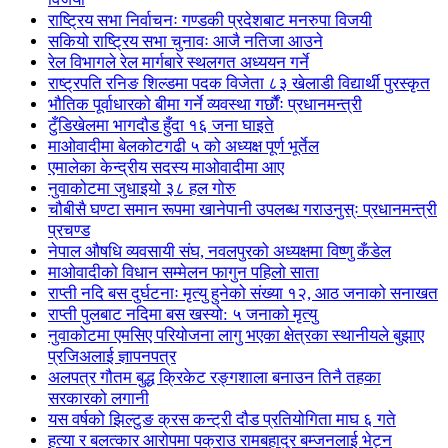
राष्ट्रिय सभा निर्वाचनः गण्डकी प्रदेशबाट मनरुपा विजयी
सकियो राष्ट्रिय सभा चुनावः आजै नतिजा आउने
रेल विभागले रेल मार्गबारे स्थलगत अध्ययन गर्ने
राष्ट्रपति रनिङ शिल्डमा पदक विजेता ८३ खेलाडी विद्यार्थी पुरस्कृत
भौतिक पूर्वाधारको बीमा गर्ने व्यवस्था गर्छौंः प्रधानमन्त्री
टुँडिखेलमा भागदौड हुँदा १६ जना घाइते
माओवादीमा बेलकोटगढी ५ को अध्यक्ष पूर्ण भूर्तेल
एमालेका केन्द्रीय सदस्य माओ‌वादीमा आए
नुवाकोटमा जुधाइयो ३८ हल गोरु
चौबीसै घण्टा समान रूपमा खानेपानी उपलब्ध गराउनुस्ः प्रधानमन्त्री
प्रचण्ड
नेपाल औषधि व्यवसायी संघ, नवलपुरको अध्यक्षमा विष्णु कँडेल
माओवादीको विधान सम्मेलन फागुन पहिलो साता
राप्ती नदि बस दुर्घटनाः मृत्यु हुनेको संख्या १२, आठ जनाको सनाखत
राप्ती पुलबाट नदिमा बस खस्यो: ५ जनाको मृत्यु
नुवाकोटमा एमसिए परियोजना लागु भएका क्षेत्रका स्थानीयले बुझाए
प्रजिअलाई ज्ञापनपत्र
अलपत्र गौतम बुद्ध क्रिकेट रङ्गशाला बनाउन तिनै तहका
सरकारको लगानी
यस वर्षको झिल्टुङ क्रस कन्ट्री दौड प्रतियोगिता माघ ६ गते
हत्या र बलत्कार आरोपमा पक्राउ रामबहादुर बम्जनलाई भेट्न