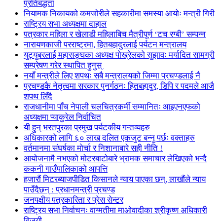
प्रतिबद्धता
नियामक निकायको कमजोरीले सहकारीमा समस्या आयोः मन्त्री गिरी
राष्ट्रिय सभा अध्यक्षमा दाहाल
पत्रकार महिला र खेलाडी महिलाबिच मैत्रीपूर्ण ‘टच रग्बी’ सम्पन्न
नारायणकाजी परराष्ट्रमा, हितबहादुरलाई पर्यटन मन्त्रालय
युट्युबरलाई महासङ्घका अध्यक्ष पोख्रेलको सुझावः मर्यादित सामग्री
सम्प्रेषण गरेर स्थापित हुनुस्
नयाँ मन्त्रीले लिए शपथः सबै मन्त्रालयको जिम्मा प्रचण्डलाई नै
प्रचण्डकै नेतृत्वमा सरकार पुनर्गठनः हितबहादुर, डिपि र पदमले आजै
शपथ लिँदै
राजधानीमा पाँच नेपाली चलचित्रकर्मी सम्मानितः आइएनएफको
अध्यक्षमा प्याकुरेल निर्वाचित
यी हुन् भरतपुरका प्रमुख पर्यटकीय गन्तव्यहरु
अधिकारको लागि ६० लाख दलित एकजुट बन्नु पर्छः वक्ताहरु
वर्तमानमा संघर्षका मोर्चा र निशानाबारे सही नीति !
आयोजनामै नभएको मोटरबाटोबारे भ्रामक समाचार लेखिएको भन्दै
ककनी गाउँपालिकाको आपत्ति
हजारौं मिटरब्याजपीडित किसानले न्याय पाएका छन्, लाखौंले न्याय
पाउँदैछन् : प्रधानमन्त्री प्रचण्ड
जनपक्षीय पत्रकारिता र प्रेस सेन्टर
राष्ट्रिय सभा निर्वाचनः वाग्मतीमा माओवादीका श्रीकृष्ण अधिकारी
विजयी