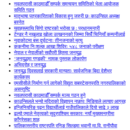
नवलपरासी काठमाडौँ सम्पर्क समन्वयन समितिको भेला आयोजक
समिति गठन
मातृभाषा पत्रकारिताको विकास हुनु जरुरी छः काउन्सिल अध्यक्ष
बस्नेत
युवाहरूमाथि सिंगो राष्ट्रको भरोसा छ : प्रधानमन्त्री
टेण्डर नै नखुलाइ खोला उत्खननको जिम्मा सिधैँ चिनियाँ कम्पनीलाई
नुवाकोटमा बस दुर्घटनाः तीनजनाको मृत्यु
ककनीमा निःशुल्क आखा शिविरः ५४८ जनाको परीक्षण
नेपाल र नेपालीको सर्वोपरी हितमा जनयुद्ध
‘जनयुद्धमा गण्डकी’ नामक पुस्तक लोकार्पण
अभिद्रोह र जनयुद्ध
जनयुद्ध दिवसलाई सरकारी मान्यताः सार्वजनिक बिदा देशैभर
कार्यक्रम
एमसीसीले निर्माण गर्न लागेको विद्युत सबस्टेसनप्रति नगरपालिकाको
असन्तुष्टि
नवलपरासी काठमाडौँ सम्पर्क मञ्च गठन हुने
काउन्सिलले भन्यो मदिराको विज्ञापन नछापः मिडियाले लत्याए आग्रह
इन्जिनियरिङ पढ्न विद्यार्थीलाई गाउँपालिकाले दियो साढे २ लाख
ढल्यो एमाले नेतृत्वको सुदूरपश्चिम सरकारः नयाँ मुख्यमन्त्रीमा
काँग्रेसका शाह
पालिकास्तरीय राष्ट्रपति रनिङ सिल्डमा भवानी मा.वि. रानीपौवा