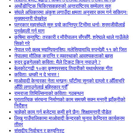
अर्थोडोन्टिक चिकित्सकहरुको अन्तराष्ट्रिय सम्मेलन सुरु
संघले अधिकारमा अंकुश लगाउँदा क्षमता अनुसार काम गर्न सकिएनः
मुख्यमन्त्री पोखरेल
पत्रकार महासंघले सुरु गर्‍यो कान्तिपुर टिभीमा धर्नाः श्रमजीवीलाई
पुनर्वहाली गर्न माग
कृषिमा सन्तुष्टिः तरकारी र मौरीपालन सँगसँगै, श्रेष्ठले थाले गाउँलेले
सिको गरे
नेपाल प्रो क्लब च्याम्पियनसिपः मलेसियामाथि रुपन्देही ११ को जित
नेपालमा मौलिक क्रान्ति र व्यवस्थाको आवश्यकताको बहस
रुद्र ढुङ्गेलको कविता: मैले टिकट किन नपाउने ?
बेलकोटगढी १०का कृष्णप्रसाद तिवारीको यथार्थपरक गीत
कविताः धम्की न दे भारत !
माओवादी केन्द्रका नेता भन्छन्ः घाँटीमा सुनको दाम्लो र औँलाभरि
औँठी लगाउनेलाई बहिस्कार गरौँ
रामराजा तिमिल्सिनाको कविताः गठबन्धन
पुरातात्विक संरचना निर्माणको काम समयमै सक्न मन्त्री झाँक्रीको
निर्देशन
चाहेको काम गर्न बजेटमा कमी हुने छैनः शिक्षामन्त्री पौडेल
लिखु गाउँपालिकामा माओवादी केन्द्रको चुनाव केन्द्रित कार्यक्रम
तीव्र
संसदीय निर्वाचन र कम्युनिस्ट