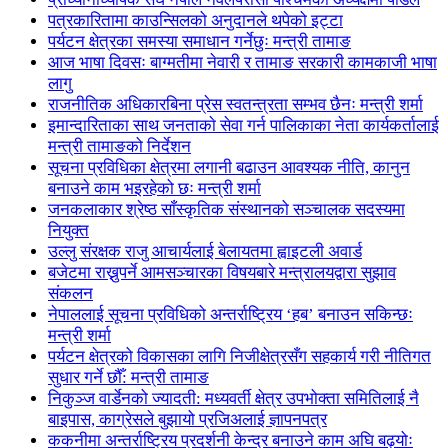
पत्रकारितामा काउन्सिलको अनुदानले थपेको इट्टा
पर्यटन क्षेत्रका समस्या समाधान गर्नेछुः मन्त्री तामाङ
आज भाषा दिवसः बाग्मतीमा नेवारी र तामाङ सरकारी कामकाजी भाषा
लागु
राजनीतिक अधिकारबिना प्रेस स्वतन्त्रता सम्भव छैनः मन्त्री शर्मा
इमान्दारिताका साथ जनताकाे सेवा गर्न पालिकाका नेता कार्यकर्तालाई
मन्त्री तामाङको निर्देशन
सूचना प्रविधिका क्षेत्रमा लगानी बढाउन आवश्यक नीति, कानुन
बनाउने काम भइरहेको छः मन्त्री शर्मा
जनकलाकार श्रेष्ठ साँस्कृतिक संस्थानको सञ्चालक सदस्यमा
नियुक्त
उल्लु संरक्षक राजु आचार्यलाई बेलायतमा ह्वाइटली अवार्ड
बजेटमा राख्नुपर्ने आमसञ्चारका विषयबारे मन्त्रालयद्वारा सुझाव
संकलन
नेपाललाई सूचना प्रविधिको अन्तर्राष्ट्रिय ‘हब’ बनाउन सकिन्छः
मन्त्री शर्मा
पर्यटन क्षेत्रको विकासका लागि निजीक्षेत्रसँग सहकार्य गरी नीतिगत
सुधार गर्ने छौँ: मन्त्री तामाङ
निकुञ्ज वार्डेनको ज्यादती: मध्यवर्ती क्षेत्र उपभोक्ता समितिलाई नै
बाइपास, काग्रेसले बुझायो प्रजिअलाई ज्ञापनपत्र
ककनीमा अन्तर्राष्ट्रिय प्रदर्शनी केन्द्र बनाउने काम अघि बढ्योः