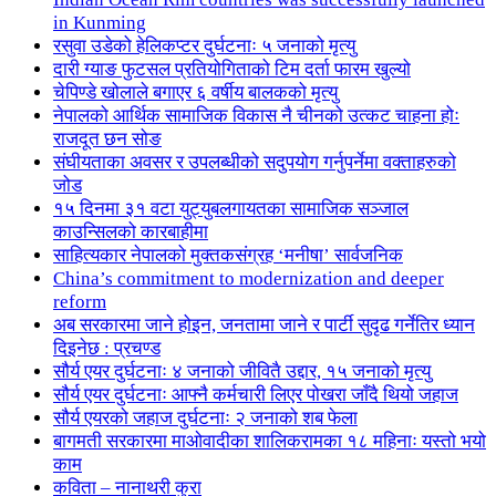
in Kunming
रसुवा उडेको हेलिकप्टर दुर्घटनाः ५ जनाको मृत्यु
दारी ग्याङ फुटसल प्रतियोगिताको टिम दर्ता फारम खुल्यो
चेपिण्डे खोलाले बगाएर ६ वर्षीय बालकको मृत्यु
नेपालको आर्थिक सामाजिक विकास नै चीनको उत्कट चाहना होः
राजदूत छन सोङ
संघीयताका अवसर र उपलब्धीको सदुपयोग गर्नुपर्नेमा वक्ताहरुको
जोड
१५ दिनमा ३१ वटा युट्युबलगायतका सामाजिक सञ्जाल
काउन्सिलको कारबाहीमा
साहित्यकार नेपालको मुक्तकसंग्रह ‘मनीषा’ सार्वजनिक
China’s commitment to modernization and deeper
reform
अब सरकारमा जाने होइन, जनतामा जाने र पार्टी सुदृढ गर्नेतिर ध्यान
दिइनेछ : प्रचण्ड
सौर्य एयर दुर्घटनाः ४ जनाको जीवितै उद्दार, १५ जनाको मृत्यु
सौर्य एयर दुर्घटनाः आफ्नै कर्मचारी लिएर पोखरा जाँदै थियो जहाज
सौर्य एयरको जहाज दुर्घटनाः २ जनाको शब फेला
बागमती सरकारमा माओवादीका शालिकरामका १८ महिनाः यस्तो भयो
काम
कविता – नानाथरी कुरा