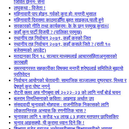
जिवित छैनन्: सेना
लघुकथा : विजेता !
महिनावारी पाप होइन, गर्वको कुरा होः मन्त्री भुसाल
महिनावारी दिवसमा काठमाडौँमा बृहत साइकल र्‍याली हुने
सरकारको नीति तथा कार्यक्रमः के के छन् प्रमुख कुरा￼
कहाँ कुन पार्टी विजयी ? (पालिका प्रमुख)
स्थानीय तह निर्वाचन २०७९, कहाँ कस्को जित
स्थानीय तह निर्वाचन २०७९, कहाँ कसले जिते ? (राती १०
बजेसम्मको अपडेट)
मतदानका दिन १८ सञ्चार माध्यमलाई आचारसंहिताअनुसारको
कारबाही
समस्याग्रस्त सहकारीका विषयमा मन्त्री श्रेष्ठलाई समितिले बुझायो
प्रतिवेदन
निर्वाचन आयोगको चेतावनीः सामाजिक सञ्जालमा दुष्प्रचार, मिथ्या र
द्वेषपूर्ण कुरा पोष्ट नगर्नु
रोटरी क्लव अफ गोंगबुमा वर्ष २०२२–२३ को लागि नयाँ बोर्ड चयन
बलराम तिमल्सिनाको कविताः आइमाइ अर्थात् उप
संसदवादी चुनावको मोहपास : राजनीतिक निकासको लागि
लोकतान्त्रिक अभ्यास कि रणनीतिक भास ?
चुनावका लागि १ करोड ५४ लाख ८३ हजार मतपत्र छापिसकिए
चुनाव आइसक्यो, यी कुरामा ध्यान दिने कि !
शिक्षामा बजेट बढाउन अर्थमन्त्रीसमक्ष शिक्षामन्त्रीको आग्रह