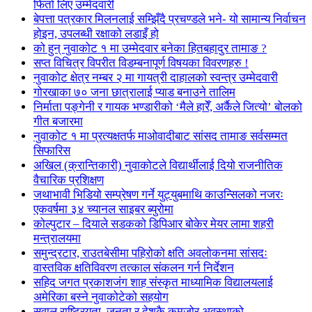
फिर्ता लिए उम्मेदवारी
बेपत्ता पत्रकार मिलनलाई सम्झिँदै प्रचण्डले भने- यो सामान्य निर्वाचन
होइन, उपलब्धी रक्षाको लडाइँ हो
को हुन् नुवाकोट १ मा उम्मेदवार बनेका हितबहादुर तामाङ ?
सप्त विचित्र विपरीत विडम्बनापूर्ण विषयका विवरणहरु !
नुवाकोट क्षेत्र नम्बर २ मा गायत्री दाहालको स्वन्त्र उम्मेदवारी
गोरखाका ७० जना छात्रालाई प्याड बनाउने तालिम
निर्माता पङ्गेनी र गायक भण्डारीको ‘मैले हारेँ, अर्कैले जित्यो’ बोलको
गीत बजारमा
नुवाकोट १ मा प्रत्यक्षतर्फ माओवादीबाट सांसद तामाङ सर्वसम्मत
सिफारिस
अखिल (क्रान्तिकारी) नुवाकोटले विद्यार्थीलाई दियो राजनीतिक
वैचारिक प्रशिक्षण
जथाभावी भिडियो सम्प्रेषण गर्ने युट्युबमाथि काउन्सिलको नजरः
एकवर्षमा ३४ च्यानल साइबर ब्युरोमा
कोल्पुटार – दियाले सडकको डिपिआर बोकेर मेयर लामा शहरी
मन्त्रालयमा
समुन्द्रटार, राउतबेसीमा पहिरोको क्षति अवलोकनमा सांसदः
वास्तविक क्षतिविवरण तत्काल संकलन गर्न निर्देशन
सहिद जगत प्रकाशजंग शाह संस्कृत माध्यामिक विद्यालयलाई
अमेरिका बस्ने नुवाकोटेको सहयोग
सवाल राष्ट्रियता, जनता र देशकै कमजोर अवस्थाको