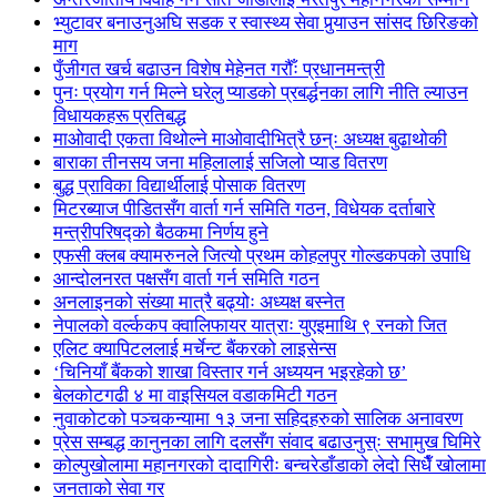
भ्युटावर बनाउनुअघि सडक र स्वास्थ्य सेवा पुर्‍याउन सांसद छिरिङको
माग
पुँजीगत खर्च बढाउन विशेष मेहेनत गरौँः प्रधानमन्त्री
पुनः प्रयोग गर्न मिल्ने घरेलु प्याडको प्रबर्द्धनका लागि नीति ल्याउन
विधायकहरू प्रतिबद्ध
माओवादी एकता विथोल्ने माओवादीभित्रै छन्ः अध्यक्ष बुढाथोकी
बाराका तीनसय जना महिलालाई सजिलो प्याड वितरण
बुद्ध प्राविका विद्यार्थीलाई पोसाक वितरण
मिटरब्याज पीडितसँग वार्ता गर्न समिति गठन, विधेयक दर्ताबारे
मन्त्रीपरिषद्को बैठकमा निर्णय हुने
एफसी क्लब क्यामरुनले जित्यो प्रथम कोहलपुर गोल्डकपको उपाधि
आन्दोलनरत पक्षसँग वार्ता गर्न समिति गठन
अनलाइनको संख्या मात्रै बढ्योः अध्यक्ष बस्नेत
नेपालको वर्ल्ककप क्वालिफायर यात्राः युएइमाथि ९ रनको जित
एलिट क्यापिटललाई मर्चेन्ट बैंकरको लाइसेन्स
‘चिनियाँ बैंकको शाखा विस्तार गर्न अध्ययन भइरहेको छ’
बेलकोटगढी ४ मा वाइसियल वडाकमिटी गठन
नुवाकोटको पञ्चकन्यामा १३ जना सहिदहरुको सालिक अनावरण
प्रेस सम्बद्ध कानुनका लागि दलसँग संवाद बढाउनुस्ः सभामुख घिमिरे
कोल्पुखोलामा महानगरको दादागिरीः बन्चरेडाँडाको लेदो सिधैँ खोलामा
जनताको सेवा गर