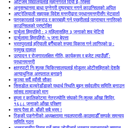
अटिजम विद्यालयलाई महानगरले दियो ई–रिक्सा
अनुसन्धानमा बाधा पुग्नेगरी दुष्प्रचार नगर्न काउन्सिलको अपिल
अष्ट्रेलियाली सहायक विदेश मन्त्रीद्वारा प्रधानमन्त्रीसँग भेटवार्ता
पत्रकारलाई पक्राउ र कारबाही गर्न प्रहरीलाई पत्राचार नगरिएको
काउन्सिलको प्रष्टोक्ति
दार्चुला हिमपहिरो : २ महिलासहित ३ जनाको शव भेटियो
दार्चुलामा हिमपहिरोः ५ जना बेपत्ता
भरतपुरलाई हरियाली बगैँचाको रुपमा विकास गर्न लागिएको छ :
प्रमुख दाहाल
उत्पादन र रोजगारलक्षित नीति, कार्यक्रम र बजेट ल्याउँछौँ :
प्रधानमन्त्री
क्षत्रपाटी निःशुल्क चिकित्सालयलाई मोडुलर ओटीसहितको देशकै
अत्याधुनिक अस्पताल बनाइने
कुञ्चा सर्दै व्याँसी सौका
सिसडोल बञ्चरेडाँडाको यथार्थ स्थिति बुझ्न सर्वदलीय समिति बनाउन
सांसद तामाङको माग
हुम्ला र कालिकोटमा नेत्रज्योति संघको निःशुल्क आँखा शिविर,
१६८८ जनाको आँखा परिक्षण
सत्य पैसा हो, बाँकी सबै भ्रम !
रिङ्की पङ्गेनीको अध्यक्षतामा नवलपरासी-काठमाडौँ सम्पर्क समन्वय
समिति गठन
अन्तरजातीय विवाह गर्ने सात जोडीलाई भरतपुर महानगरको सम्मान