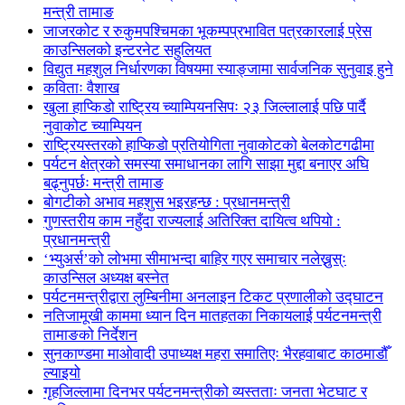
मन्त्री तामाङ
जाजरकोट र रुकुमपश्चिमका भूकम्पप्रभावित पत्रकारलाई प्रेस
काउन्सिलको इन्टरनेट सहुलियत
विद्युत महशुल निर्धारणका विषयमा स्याङ्जामा सार्वजनिक सुनुवाइ हुने
कविताः वैशाख
खुला हाप्किडो राष्ट्रिय च्याम्पियनसिपः २३ जिल्लालाई पछि पार्दै
नुवाकोट च्याम्पियन
राष्ट्रियस्तरको हाप्किडो प्रतियोगिता नुवाकोटको बेलकोटगढीमा
पर्यटन क्षेत्रको समस्या समाधानका लागि साझा मुद्दा बनाएर अघि
बढ्नुपर्छः मन्त्री तामाङ
बोगटीको अभाव महशुस भइरहन्छ : प्रधानमन्त्री
गुणस्तरीय काम नहुँदा राज्यलाई अतिरिक्त दायित्व थपियो :
प्रधानमन्त्री
‘भ्युअर्स’को लोभमा सीमाभन्दा बाहिर गएर समाचार नलेख्नुस्ः
काउन्सिल अध्यक्ष बस्नेत
पर्यटनमन्त्रीद्वारा लुम्बिनीमा अनलाइन टिकट प्रणालीको उद्घाटन
नतिजामूखी काममा ध्यान दिन मातहतका निकायलाई पर्यटनमन्त्री
तामाङको निर्देशन
सुनकाण्डमा मा‌ओवादी उपाध्यक्ष महरा समातिएः भैरहवाबाट काठमाडौँ
ल्याइयो
गृहजिल्लामा दिनभर पर्यटनमन्त्रीको व्यस्तताः जनता भेटघाट र