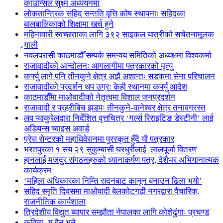
काउन्सिल सुक्ष्म अध्ययनमा
लोकतान्त्रिक सहिद सन्तति वृत्ति कोष स्थापनाः सहिदका
बालबालिकाको शिक्षामा खर्च हुने
महिनावारी स्वच्छताका लागि ३९२ साइकल यात्रीको सचेतनामूलक
र्‍याली
नवलपरासी काठमाडौँ सम्पर्क समन्वय समितिको अध्यक्षमा विश्वकर्मा
राजावादीको आन्दोलनः आगलागीमा पत्रकारको मृत्यु
कर्फ्यु लागे पनि तीनकुने क्षेत्र अझै अशान्तः सडकमा सेना परिचालन
राजावादीको प्रदर्शन थप उग्रः केही स्थानमा कर्फ्यु आदेश
काठमाडौँमा माओवादीको नेतृत्वमा विशाल जनप्रदर्शन
राजावादी र प्रहरीबिच झडपः तीनकुने-वानेश्वर क्षेत्र तनावग्रस्त
लव प्याकुरेलद्वारा निर्देशित वृत्तचित्र ‘गर्ल्स रिराइटिङ डेस्टीनी’ लाई
अडियन्स च्वाइस अवार्ड
प्रेस सेन्टरको महाधिवेसनमा पुरस्कृत हुँदै यी पत्रकार
भरतपुरका १ सय २९ सुकुम्बासी घरधुरीलाई लालपूर्जा वितरण
हानलाई मजदुर संगठनहरुको ध्यानाकर्षण पत्र, देशैभर अभियानात्मक
कार्यक्रम
‘महिला अधिकारका निम्ति सदनबाट कानून बनाउन ढिला भयो’
सहिद स्मृति दिवसमा माओवादी बेलकोटगढी नगरद्वारा वैचारिक,
राजनीतिक कार्यशाला
त्रिदेशीय विद्युत ब्यापार सम्झौता नेपालका लागि कोशेढुंगाः प्रचण्ड
कविता- म हैन भने