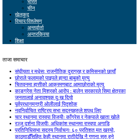
भारत
चीन
खेलकुद
विचार/विश्लेषण
अन्तर्वार्ता
अन्तरक्रिया
शिक्षा
ताजा समाचार
संघीयता र मधेसः राजनीतिक दुराग्रह र कमिसनको छायाँ
छोराले फलामको पाइपले हान्दा बाबुको मृत्यु
चितवनमा हात्तीको आक्रमणबाट आमाछोराको मृत्यु
काङ्ग्रेस नेता मिश्रको आरोप : बालेन सरकारले सिमा क्षेत्रका
जनतालाई अनावश्यक दु:ख दियो
पूर्वप्रधानमन्त्री ओलीलाई पितृशोक
नवनिर्वाचित राष्ट्रिय सभा सदस्यहरुले शपथ लिए
चार स्थानमा रास्वपा विजयीः काँग्रेस र नेकपाले खाता खोले
रञ्जु दर्शना विजयीः अधिकांश स्थानमा रास्वपा अगाडि
प्रतिनिधिसभा सदस्य निर्वाचनः ६० प्रतिशत मत खस्यो,
काठमाडौँसहित केही स्थानमा रातीदेखि नै गणना सुरु हुने