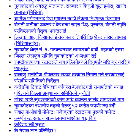
नुवाकोटको अबरुद्ध यातायात, सञ्चार र बिजुली खुलाइयोस्ः सासंद
तामाङ (भिडियो)
धार्मिक पर्यटनलाई टेवा पुर्‍याउन महावै लेकमा निःशुल्क चियापान
बोगटी पार्टीका डाक्टर र वैद्यभन्दा राम्रा थिएः प्रचण्ड, बोगटी स्मृति
प्रतिष्ठानको नेतृत्व अनन्तलाई
लिखुका आलु किसानलाई तत्काल क्षतिपूर्ति दिइयोस्: सांसद तामाङ
(भिडियोसहित)
नुवाकोट क्षेत्र नं. १ः गठबन्धनबाट तामाङको दाबी, महतको इच्छा
जिल्ला खेलकुद समिति नुवाकोटको अध्यक्षमा राई
स्पष्टीकरण एक स्टाटसले जग हल्लिनेहरुले दिनुपर्छः मछिन्द्र नरसिंह
प्याकुरेल
बालाजु-रानीपौवा-पीपलटार सडक तत्काल निर्माण गर्न सरकारलाई
संसदीय समितिको निर्देशन
करोडौँमा टिकट बेचिएको काँग्रेस बेलकोटगढी सभापतिको भनाइः
पुष्टि गर्न जिल्ला अनुशासन समितिको चुनौती
टोखा-छहरे सुरुङमार्गको काम अघि बढाउन सासंद तामाङको माग
नुवाकोटका स्थानीय तहको बेरुजु ५२ करोड रुपैयाँभन्दा बढी
सवाल माओवादी मोमेन्ट: गजेन्द्रको स्टाटसमा पुरुको कमेन्ट
कम्युनिस्ट संगठन सञ्चालनमा माओका १६ विधि
कविताः सबै भ्रष्ट
के नेपाल टाट पल्टिँदैछ ?