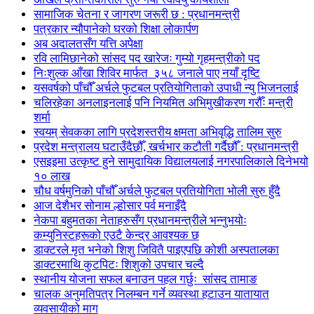
सामाजिक चेतना र जागरण जरूरी छ : प्रधानमन्त्री
पत्रकार न्यौपानेको घरको शिक्षा लोकार्पण
अब अदालतसँग यत्ति अपेक्षा
रवि लामिछानेको सांसद पद खारेजः गुम्यो गृहमन्त्रीको पद
निःशुल्क आँखा शिविर मार्फत ३५८ जनाले पाए नयाँ दृष्टि
यसवर्षको पाँचौँ अर्चले फुटबल प्रतियोगिताको उपाधी न्यु भिजनलाई
चलिरहेका अनलाइनलाई पनि नियमित अभिमुखीकरण गरौँः मन्त्री
शर्मा
स्वयम् सेवकका लागि प्रदेशस्तरीय क्षमता अभिवृद्धि तालिम सुरु
प्रदेश मन्त्रालय घटाउँदैछौँ, खर्चभार कटौती गर्दैछौँ : प्रधानमन्त्री
एसइइमा उत्कृष्ट हुने सामुदायिक विद्यालयलाई नगरपालिकाले दिनेभयो
१० लाख
चौध वर्षमुनिको पाँचौँ अर्चले फुटबल प्रतियोगिता भोली सुरु हुँदै
आज देशैभर सोनाम ल्होसार पर्व मनाइँदै
नेकपा बहुमतका नेताहरुसँग प्रधानमन्त्रीले भन्नुभयोः
कम्युनिस्टहरूको एउटै केन्द्र आवश्यक छ
डाक्टरले मृत भनेको शिशु जिवितै पाइएपछि कोशी अस्पतालका
डाक्टरमाथि कुटपिटः शिशुको उपचार चल्दै
स्थानीय योजना सफल बनाउन पहल गर्छुः सांसद तामाङ
चालक अनुमतिपत्र निलम्बन गर्ने व्यवस्था हटाउन यातायात
व्यवसायीको माग