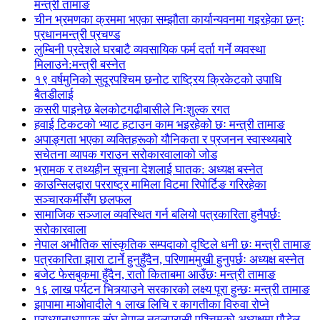
मन्त्री तामाङ
चीन भ्रमणका क्रममा भएका सम्झौता कार्यान्यवनमा गइरहेका छन्ः
प्रधानमन्त्री प्रचण्ड
लुम्बिनी प्रदेशले घरबाटै व्यवसायिक फर्म दर्ता गर्ने व्यवस्था
मिलाउने:मन्त्री बस्नेत
१९ वर्षमुनिको सुदूरपश्चिम छनोट राष्ट्रिय क्रिकेटको उपाधि
बैतडीलाई
कसरी पाइनेछ बेलकोटगढीबासीले निःशुल्क रगत
हवाई टिकटको भ्याट हटाउन काम भइरहेको छः मन्त्री तामाङ
अपाङ्गता भएका व्यक्तिहरूको यौनिकता र प्रजनन स्वास्थ्यबारे
सचेतना व्यापक गराउन सरोकारवालाको जोड
भ्रामक र तथ्यहीन सूचना देशलाई घातक: अध्यक्ष बस्नेत
काउन्सिलद्वारा परराष्ट्र मामिला विटमा रिपोर्टिङ गरिरहेका
सञ्चारकर्मीसँग छलफल
सामाजिक सञ्जाल व्यवस्थित गर्न बलियो पत्रकारिता हुनैपर्छः
सरोकारवाला
नेपाल अभौतिक सांस्कृतिक सम्पदाको दृष्टिले धनी छः मन्त्री तामाङ
पत्रकारिता झारा टार्ने हुनुहुँदैन, परिणाममुखी हुनुपर्छः अध्यक्ष बस्नेत
बजेट फेसबुकमा हुँदैन, रातो किताबमा आउँछः मन्त्री तामाङ
१६ लाख पर्यटन भित्र्याउने सरकारको लक्ष्य पूरा हुन्छः मन्त्री तामाङ
झापामा माओवादीले १ लाख लिचि र कागतीका विरुवा रोप्ने
प्राध्यानाध्यापक संघ नेपाल नवलपरासी पश्चिमको अध्यक्षमा पौडेल