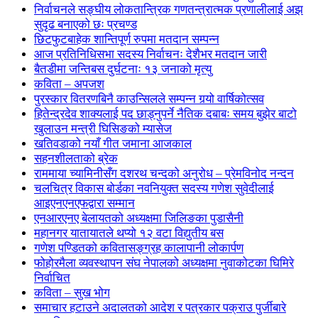
निर्वाचनले सङ्घीय लोकतान्त्रिक गणतन्त्रात्मक प्रणालीलाई अझ
सुदृढ बनाएको छः प्रचण्ड
छिटफुटबाहेक शान्तिपूर्ण रुपमा मतदान सम्पन्न
आज प्रतिनिधिसभा सदस्य निर्वाचनः देशैभर मतदान जारी
बैतडीमा जन्तिबस दुर्घटनाः १३ जनाको मृत्यु
कविता – अपजश
पुरस्कार वितरणबिनै काउन्सिलले सम्पन्न गर्‍यो वार्षिकोत्सव
हितेन्द्रदेव शाक्यलाई पद छाड्नुपर्ने नैतिक दबाबः समय बुझेर बाटो
खुलाउन मन्त्री घिसिङको म्यासेज
खतिवडाको नयाँ गीत जमाना आजकाल
सहनशीलताको ब्रेक
राममाया च्यामिनीसँग दशरथ चन्दको अनुरोध – प्रेमविनोद नन्दन
चलचित्र विकास बोर्डका नवनियुक्त सदस्य गणेश सुवेदीलाई
आइएनएनएफद्वारा सम्मान
एनआरएनए बेलायतको अध्यक्षमा जिलिङका पुडासैनी
महानगर यातायातले थप्यो १२ वटा विद्युतीय बस
गणेश पण्डितको कवितासङ्ग्रह कालापानी लोकार्पण
फोहोरमैला व्यवस्थापन संघ नेपालको अध्यक्षमा नुवाकोटका घिमिरे
निर्वाचित
कविता – सुख भोग
समाचार हटाउने अदालतको आदेश र पत्रकार पक्राउ पुर्जीबारे