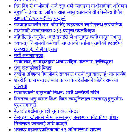
दिम दिम री माओवादी भन्दै सुरु भयो म्यागङमा माओवादीको अभियान
बहुवर्षीय ठेक्काका लागि पासाङ ल्हामु सडकको तीनपिप्ले-रानीपौवा
खण्डको टेण्डर भदौभित्र खुल्ने
पञ्चायतकालीन नेता जीतसिंह खड्काको स्मृतिग्रन्थ सार्वजनिक
माओवादी आन्दोलनका २३३ प्रमुख उपलब्धिहरू
बहिनीलाई अनुरोध, ‘दाई तपाईंले जे भन्नुहुन्छ त्यहि मान्छु’ नभन्नु
स्वतन्त्र निजामती कर्मचारी संगठनको धर्नामा प्रहरीको हस्तक्षेपः
अध्यक्षसहित केही पक्राउ
नयाँ अनलाइनका
प्रकाशक, सम्पादकद्वारा आचारसंहिता पालनामा प्रतिबद्धता
उसु खेलाडीलाई बिदाइ
दुबईमा ठगिएका नेपालीबारे रास्वपाले गरायो दुतावासलाई ध्यानाकर्षण
शहरी विकास मन्त्रालयका कारण बन्चरेडाँडाको फोहोर समस्या
बल्झियो
प्रचण्डपत्नी दाहालको निधनः आजै अन्त्येष्टी गरिने
विगतका अनुभवबाट शिक्षा लिएर कम्युनिष्टहरु एकताबद्ध हुनुपर्दछः
प्रधानमन्त्री
बेलकोटगढीमा गुनासो सुन्न कल सेन्टर
केरुङ्गा खोलाको सीमाङ्कन सुरु, संरक्षण र पर्यटकीय पूर्वाधार
निर्माणको कामलाई अघि बढाइने
भरतपुर महानगरपालिकाको १३ औँ नगरसभा सम्पन्न