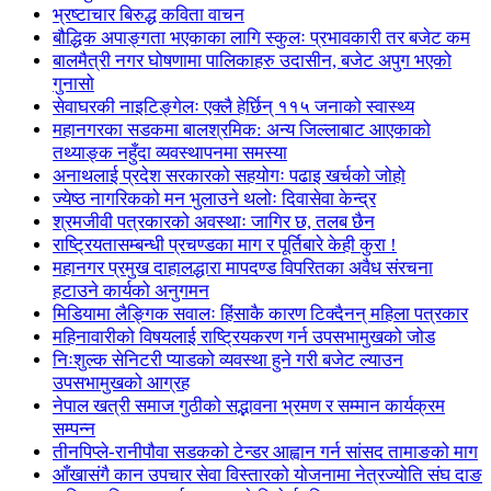
भ्रष्टाचार बिरुद्ध कविता वाचन
बौद्धिक अपाङ्गता भएकाका लागि स्कुलः प्रभावकारी तर बजेट कम
बालमैत्री नगर घोषणामा पालिकाहरु उदासीन, बजेट अपुग भएको
गुनासो
सेवाघरकी नाइटिङ्गेलः एक्लै हेर्छिन् ११५ जनाको स्वास्थ्य
महानगरका सडकमा बालश्रमिक: अन्य जिल्लाबाट आएकाको
तथ्याङ्क नहुँदा व्यवस्थापनमा समस्या
अनाथलाई प्रदेश सरकारको सहयोगः पढाइ खर्चको जोहो
ज्येष्ठ नागरिकको मन भुलाउने थलोः दिवासेवा केन्द्र
श्रमजीवी पत्रकारको अवस्थाः जागिर छ, तलब छैन
राष्ट्रियतासम्बन्धी प्रचण्डका माग र पूर्तिबारे केही कुरा !
महानगर प्रमुख दाहालद्धारा मापदण्ड विपरितका अवैध संरचना
हटाउने कार्यको अनुगमन
मिडियामा लैङ्गिक सवालः हिंसाकै कारण टिक्दैनन् महिला पत्रकार
महिनावारीको विषयलाई राष्ट्रियकरण गर्न उपसभामुखको जोड
निःशुल्क सेनिटरी प्याडको व्यवस्था हुने गरी बजेट ल्याउन
उपसभामुखको आग्रह
नेपाल खत्री समाज गुठीको सद्भावना भ्रमण र सम्मान कार्यक्रम
सम्पन्न
तीनपिप्ले-रानीपौवा सडकको टेन्डर आह्वान गर्न सांसद तामाङको माग
आँखासंगै कान उपचार सेवा विस्तारको योजनामा नेत्रज्योति संघ दाङ