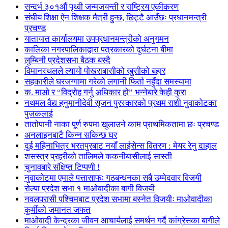
सन्दर्भ ३०१औं पृथ्वी जन्मजयन्ती र राष्ट्रिय एकीकरण
संघीय शिक्षा ऐन शिक्षक मैत्री हुन्छ, छिट्टै आउँछः प्रधानमन्त्री
प्रचण्ड
यातायात कार्यालयमा उपप्रधानमन्त्रीको अनुगमन
कालिका नगरपालिकाद्वारा पत्रकारको दुर्घटना बीमा
लुम्बिनी प्रदेशसभा बैठक बस्दै
विमानस्थलले ल्यायो पोखराबासीको खुसीको बहार
सहकारीले घरजग्गामा गरेको लगानी फिर्ता नहुँदा समस्यामा
क. माओ र “विद्रोह गर्नु अधिकार हो” भन्नेबारे केही कुरा
नथमल वैद्य हनुमानीदेवी सृजन पुरस्कारको प्रथम राशी नुवाकोटका
पुजकलाई
तातोपानी नाका पूर्ण रुपमा खुलाउने काम प्राथमिकतामा छः प्रचण्ड
अनलाइनबाटै किन्न सकिन्छ घर
दुई महिनाभित्र भरतपुरबाट नयाँ लाईसेन्स वितरण : मेयर रेनु दाहाल
शसस्त्र प्रहरीको तालिमले ककनीबासीलाई सास्ती
चुनावबारे संक्षिप्त टिप्पणी !
नुवाकोटमा एमाले पत्तासाफः गठबन्धनका सबै उम्मेदवार विजयी
रोल्पा प्रदेश सभा १ माओवादीका बागी विजयी
नवलपरासी पश्चिमबाट प्रदेश सभामा बस्नेत विजयीः माओवादीका
कुर्मीको जमानत जफत
माओवादी केन्द्रका जीवन आचार्यलाई समर्थन गर्दै कांग्रेसका बागीले