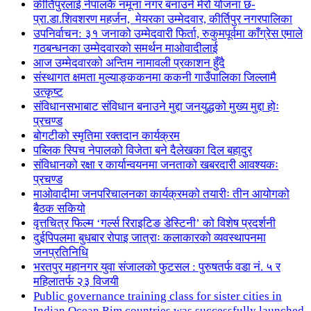
कीर्तिपुरलाई नेपालकै नमूना नगर बनाउने मेरो योजना छ-
प्रा.डा.शिवशरण महर्जन, मेयरका उम्मेदवार, कीर्तिपुर नगरपालिका
उपनिर्वाचन: ३१ जनाको उम्मेदवारी फिर्ता, रुकुमपूर्वमा काँग्रेस एमाले
गठबन्धनका उम्मेदवारको समर्थन माओवादीलाई
आज उम्मेदवारको अन्तिम नामावली प्रकाशन हुँदै
संस्थागत क्षमता मुल्याङ्ककनमा ककनी गाउँपालिका जिल्लामै
उत्कृष्ट
संविधानसभाबाट संविधान बनाउने मुद्दा जनयुद्धको मुख्य मुद्दा होः
प्रचण्ड
बोगटीको स्मृतिमा रक्तदान कार्यक्रम
पब्लिक स्पिच नेपालको विजेता बने दैलेखका दिल बहादुर
संविधानको रक्षा र कार्यान्वयनमा जनताको खबरदारी आवश्यकः
प्रचण्ड
माओवादीमा जनपरिचालनका कार्यक्रमको तयारीः तीन आयोगको
बैठक सकियो
वृत्तचित्र फिल्म ‘गर्ल्स रिराइटिङ डेस्टिनी’ को विशेष प्रदर्शनी
दुईपिपलमा बुधबार रोपाइ जात्राः कलाकारको व्यवस्थापनमा
जनप्रतिनिधि
भरतपुर महानगर युवा संजालको फुटसल : पुरुषतर्फ वडा नं. ५ र
महिलातर्फ २३ विजयी
Public governance training class for sister cities in
Indian Ocean Rim countries was successfully launched