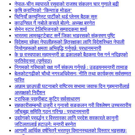
नेपाल-चीन व्यापारले रसुवाको राजश्व संकलन चार गुणाले बढी
कृषि क्रान्तिको ‘किम्ताङ मोडल’
चिनियाँ कम्युनिस्ट पार्टीको थर्ड प्लेनम बैठक सुरु
काउन्सिल नै नबोले कसले बोल्ने: अध्यक्ष बस्नेत
सेभेन स्टार टेलिभिजनको सम्पादकमा शर्मा
भारतमा लामखुट्टेबाट सर्ने जिका भाइरसको संक्रमण पुष्टि
विदेशमा रहेका नेपालीहरूको हितरक्षाका लागि विदेशस्थित नेपाली
नियोगहरूको क्षमता अभिवृद्धि गर्नुपर्छ: प्रधानमन्त्री
के छ रास्वपाका महामन्त्री डा ढकालको बैठकमा पेस गर्न नदिइएको
प्रतिवेदनमा (पूर्णपाठ)
निगमको गरिमाको रक्षा गर्ने संकल्प गर्नुपर्छ : उड्डयनमन्त्री तामाङ
बेलकोटगढीको चौथो नगरअधिवेसनः नीति तथा कार्यक्रम सर्वसम्मत
पारित
अछाम छाउपडी घटनाबारे राष्ट्रिय सभामा जवाफ दिन गृहमन्त्रीलाई
अध्यक्षको निर्देशन
ट्राफिक प्रहरीबाट कुटिए सर्वसाधारण
सहकारीसम्बन्धी उजुरी र गुनासो सङ्कलन गरी विश्लेषण उच्चस्तरीय
जाँचबुझ समिति गठन गरिन्छ : प्रधानमन्त्री
उद्योगको प्रवर्द्धन र विस्तारका लागि प्रदेश सरकारले कानुनी
जटिलतालाई हटाउने: मन्त्री बस्नेत
आगामी आर्थिक वर्षभित्रै भरतपुर विमानस्थलको विस्तार भइसक्छः