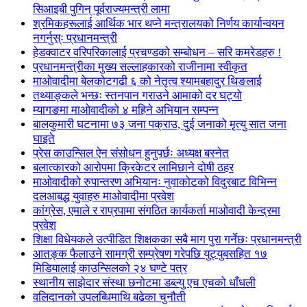
सिआइबी पुगिन् पूर्वराज्यमन्त्री लामा
श्रमिकहरूलाई आर्थिक भार थप्ने मन्त्रालयको निर्णय कार्यान्वयन
नगर्नुस्ः प्रधानमन्त्री
हेडक्वाटर वरिपरिकालाई प्रचण्डको सम्बोधन – सरि कमरेडहरु !
प्रधानमन्त्रीका मुख्य सल्लाहकारको राजीनामा स्वीकृत
माओवादीमा बेलकोटगढी ६ को नेतृत्व श्यामबहादुर थिङलाई
तथ्याङ्कले भन्छः स्तनपान गराउने आमाको दर घट्यो
म्यागङमा माओवादीको ४ महिने अभियान सम्पन्न
बालकुमारी घटनामा ७३ जना पक्राउ, दुई जनाको मृत्यु सात जना
घाइते
प्रेस काउन्सिल ऐन संसोधन हुनुपर्छः अध्यक्ष बस्नेत
बलात्कारको आरोपमा क्रिकेटर लामिछाने दोषी ठहर
माओवादीको रुपान्तरण अभियानः नुवाकोटको विदुरबाट विभिन्न
दलआबद्ध युवाहरु माओवादीमा प्रवेश
कांग्रेस, एमाले र राप्रपामा संगठित कार्यकर्ता माओवादी केन्द्रमा
प्रवेश
शिक्षा विधेयकले उत्पीडित शिक्षकका सबै माग पुरा गर्नेछः प्रधानमन्त्री
आतङ्क फैलाउने सामग्री सम्प्रेषण गरेपछि युट्युबसहित १७
मिडियालाई काउन्सिलको २४ घण्टे पत्र
स्थानीय साझेदार संस्था छनोटमा डब्ल्यु एच एचको धाँधली
वलिदानको उपलब्धिमाथि बढेका चुनौती