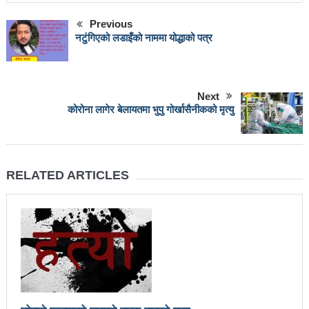
वटा सूचीकरणबाट हटे
Previous
नटुं‌गिएको लडाइँको नाममा योद्धाको पत्र
इन्द्रेश्वर युवा समाजद्वारा बेलकोटगढीका ५ विद्यालयमा छात्रवृत्ति
वितरण
भरतपुरको मुख्य सडकमा भएको भूमिगत विद्युतिकरणको ब्रेकथ्रु
Next
कोरोना लागेर बेलायतमा भुपु गोर्खासैनीकको मृत्यु
सकियो चितवन महोत्सव : ५ लाख सहभागि, ३० करोडको
कारोबार
RELATED ARTICLES
बाघले झम्टिँदा मोटरसाइकलमा सवार दुई जना घाइते
टोखामा कर्जा सदुपयोगिता सम्बन्धी अन्तरक्रिया
एकाबिहानै चीनमा भुकम्पः नेपालमा कडा धक्का महसुस
बिद्यार्थीलाई चलचित्र सिकाउँदै बागमती प्रदेश सरकार
भोलि चितवनमा माओवादीको विशाल सभा: प्रचण्डले सम्बोधन
गर्ने