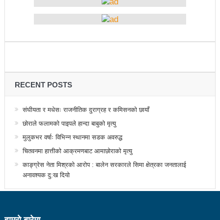
१५ दिनमा ३१ वटा युट्युबलगायतका सामाजिक सञ्जाल
काउन्सिलको कारबाहीमा
साहित्यकार नेपालको मुक्तकसंग्रह ‘मनीषा’ सार्वजनिक
China’s commitment to modernization and deeper
RECENT POSTS
reform
संघीयता र मधेसः राजनीतिक दुराग्रह र कमिसनको छायाँ
अब सरकारमा जाने होइन, जनतामा जाने र पार्टी सुदृढ गर्नेतिर
छोराले फलामको पाइपले हान्दा बाबुको मृत्यु
ध्यान दिइनेछ : प्रचण्ड
मुलुकभर वर्षाः विभिन्न स्थानमा सडक अवरुद्ध
सौर्य एयर दुर्घटनाः ४ जनाको जीवितै उद्दार, १५ जनाको मृत्यु
चितवनमा हात्तीको आक्रमणबाट आमाछोराको मृत्यु
काङ्ग्रेस नेता मिश्रको आरोप : बालेन सरकारले सिमा क्षेत्रका जनतालाई
सौर्य एयर दुर्घटनाः आफ्नै कर्मचारी लिएर पोखरा जाँदै थियो
अनावश्यक दु:ख दियो
जहाज
सौर्य एयरको जहाज दुर्घटनाः २ जनाको शब फेला