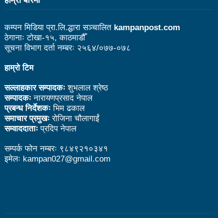
हाम्राे बारेमा
बागमती सरकारमा माओवादीका शालिकरामका १८ महिनाः यस्तो
भयो काम
कम्पन मिडिया प्रा.लि.द्धारा सञ्चालित
kampanpost.com
ठेगानाः टोखा-१५, काठमाडौँ
कविता – नानाथरी कुरा
सूचना विभाग दर्ता नम्बरः २५६४/०७७-०७८
नेपाल-चीन व्यापारले रसुवाको राजश्व संकलन चार गुणाले बढी
हाम्रो टिम
कृषि क्रान्तिको ‘किम्ताङ मोडल’
सल्लाहकार सम्पादकः
शुभलाल श्रेष्ठ
चिनियाँ कम्युनिस्ट पार्टीको थर्ड प्लेनम बैठक सुरु
सम्पादकः
नारायणप्रसाद नेपाल
प्रबन्ध निर्देशकः
भिम ढकाल
काउन्सिल नै नबोले कसले बोल्ने: अध्यक्ष बस्नेत
समाचार प्रमुखः
रोजिना चौलागाईं
सम्वाददाताः
प्रदिप नेपाल
सेभेन स्टार टेलिभिजनको सम्पादकमा शर्मा
सम्पर्क फोन नम्बरः ९८४९२१०३४१
भारतमा लामखुट्टेबाट सर्ने जिका भाइरसको संक्रमण पुष्टि
इमेलः kampan027@gmail.com
विदेशमा रहेका नेपालीहरूको हितरक्षाका लागि विदेशस्थित नेपाली
नियोगहरूको क्षमता अभिवृद्धि गर्नुपर्छ: प्रधानमन्त्री
के छ रास्वपाका महामन्त्री डा ढकालको बैठकमा पेस गर्न