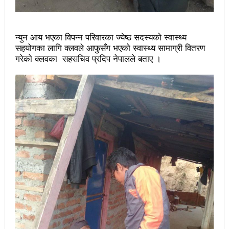
महिनावारी स्वच्छताका लागि ३९२ साइकल यात्रीको
सचेतनामूलक र्‍याली
न्युन आय भएका विपन्न परिवारका ज्येष्ठ सदस्यको स्वास्थ्य
नवलपरासी काठमाडौँ सम्पर्क समन्वय समितिको अध्यक्षमा
सहयोगका लागि क्लवले आफुसँग भएको स्वास्थ्य सामाग्री वितरण
गरेको क्लवका सहसचिव प्रदिप नेपालले बताए ।
विश्वकर्मा
राजावादीको आन्दोलनः आगलागीमा पत्रकारको मृत्यु
कर्फ्यु लागे पनि तीनकुने क्षेत्र अझै अशान्तः सडकमा सेना
परिचालन
राजावादीको प्रदर्शन थप उग्रः केही स्थानमा कर्फ्यु आदेश
काठमाडौँमा माओवादीको नेतृत्वमा विशाल जनप्रदर्शन
राजावादी र प्रहरीबिच झडपः तीनकुने-वानेश्वर क्षेत्र तनावग्रस्त
लव प्याकुरेलद्वारा निर्देशित वृत्तचित्र ‘गर्ल्स रिराइटिङ डेस्टीनी’
लाई अडियन्स च्वाइस अवार्ड