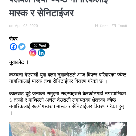
अझ सुदृढ बनाएको छः प्रचण्ड
मास्क र सेनिटाईजर
छिटफुटबाहेक शान्तिपूर्ण रुपमा मतदान सम्पन्न
on:
April 08, 2020
Print
Email
आज प्रतिनिधिसभा सदस्य निर्वाचनः देशैभर मतदान जारी
सेयर
बैतडीमा जन्तिबस दुर्घटनाः १३ जनाको मृत्यु
कविता – अपजश
नुवाकोट ।
पुरस्कार वितरणबिनै काउन्सिलले सम्पन्न गर्‍यो वार्षिकोत्सव
कञ्चना देउराली युवा क्लव नुवाकोटले आज विपन्न परिवारका ज्येष्ठ
हितेन्द्रदेव शाक्यलाई पद छाड्नुपर्ने नैतिक दबाबः समय बुझेर
नागरिकलाई मास्क तथा सेनिटाईजर वितरण गरेको छ ।
बाटो खुलाउन मन्त्री घिसिङको म्यासेज
क्वलबाट दुई जनाको समुहमा सदस्यहरुले बेलकोटगढी नगरपालिका
६ तल्लो र माथिल्लो अर्चले देउराली लगायतका क्षेत्रका ज्येष्ठ
खतिवडाको नयाँ गीत जमाना आजकाल
नगारिकलाई सहयोगस्वरुप मास्क र सेनिटाईजर वितरण गरेका हुन्
।
सहनशीलताको ब्रेक
राममाया च्यामिनीसँग दशरथ चन्दको अनुरोध – प्रेमविनोद नन्दन