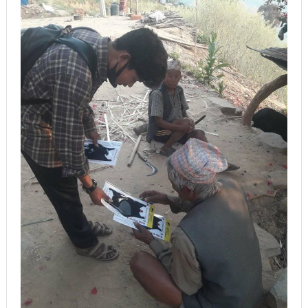
चलचित्र विकास बोर्डका नवनियुक्त सदस्य गणेश सुवेदीलाई
आइएनएनएफद्वारा सम्मान
एनआरएनए बेलायतको अध्यक्षमा जिलिङका पुडासैनी
महानगर यातायातले थप्यो १२ वटा विद्युतीय बस
गणेश पण्डितको कवितासङ्ग्रह कालापानी लोकार्पण
फोहोरमैला व्यवस्थापन संघ नेपालको अध्यक्षमा नुवाकोटका घिमिरे
निर्वाचित
कविता – सुख भोग
समाचार हटाउने अदालतको आदेश र पत्रकार पक्राउ पुर्जीबारे
काउन्सिल सुक्ष्म अध्ययनमा
लोकतान्त्रिक सहिद सन्तति वृत्ति कोष स्थापनाः सहिदका
बालबालिकाको शिक्षामा खर्च हुने