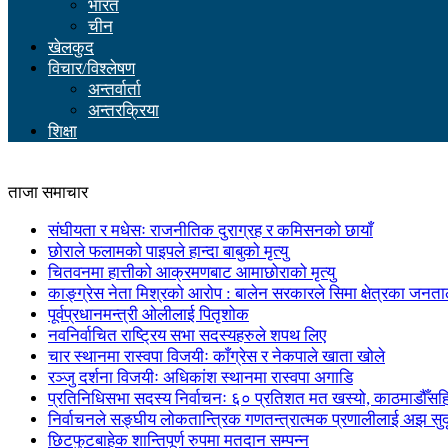
भारत
चीन
खेलकुद
विचार/विश्लेषण
अन्तर्वार्ता
अन्तरक्रिया
शिक्षा
ताजा समाचार
संघीयता र मधेसः राजनीतिक दुराग्रह र कमिसनको छायाँ
छोराले फलामको पाइपले हान्दा बाबुको मृत्यु
चितवनमा हात्तीको आक्रमणबाट आमाछोराको मृत्यु
काङ्ग्रेस नेता मिश्रको आरोप : बालेन सरकारले सिमा क्षेत्रका जनत
पूर्वप्रधानमन्त्री ओलीलाई पितृशोक
नवनिर्वाचित राष्ट्रिय सभा सदस्यहरुले शपथ लिए
चार स्थानमा रास्वपा विजयीः काँग्रेस र नेकपाले खाता खोले
रञ्जु दर्शना विजयीः अधिकांश स्थानमा रास्वपा अगाडि
प्रतिनिधिसभा सदस्य निर्वाचनः ६० प्रतिशत मत खस्यो, काठमाडौँसहित 
निर्वाचनले सङ्घीय लोकतान्त्रिक गणतन्त्रात्मक प्रणालीलाई अझ सुद
छिटफुटबाहेक शान्तिपूर्ण रुपमा मतदान सम्पन्न