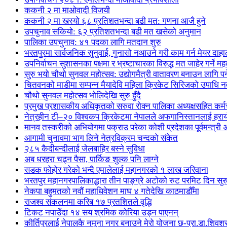
ककनी २ मा माओवादी विजयी
ककनी २ मा खस्यो ६८ प्रतिशतभन्दा बढी मत: गणना आजै हुने
उपचुनाव सकियो: ६२ प्रतिशतभन्दा बढी मत खसेको अनुमान
पालिका उपचुनाव: ४१ पदका लागि मतदान शुरु
भरतपुुरमा सार्वजनिक सुनुवाई, गुनासो नआउने गरी काम गर्न मेयर दाहा
उपनिर्वाचन सुशासनका पक्षमा र भ्रष्टाचारका विरुद्ध मत जाहेर गर्ने महत
सुरु भयो चौथो सुनवल महोत्सव: उद्योगमैत्री वातावरण बनाउन लागि पर
चितवनको माडीमा सम्पन्न मैयादेवि महिला क्रिकेट सिरिजको उपाधि
चौथो सुनवल महोत्सव भोलिदेखि सुरु हुँदै
प्रमुख प्रशासकीय अधिकृतको सरुवा रोक्न पालिका अध्यक्षसहित कर्
नेत्रहीन टी–२० विश्वकप क्रिकेटमा नेपालले अफगानिस्तानलाई हराय
मानव तस्करीको अभियोगमा पक्राउ परेका कोशी प्रदेशका पूर्वमन्त्री अधि
आगामी चुनावमा भाग लिने नेत्रविक्रम चन्दको संकेत
२८५ कैदीबन्दीलाई जेलबाहिर बस्ने सुविधा
अब धरहरा चढ्न पैसा, पार्किङ शुल्क पनि लाग्ने
सडक फोहोर गरेको भन्दै एमालेलाई महानगरको १ लाख जरिवाना
भरतपुर महानगरपालिकाद्धारा तीन पाङ्ग्रे अटोको रुट परमिट दिन सुर
नेकपा बहुमतको नवौं महाधिवेशन माघ ४ गतेदेखि काठमाडौँमा
राजश्व संकलनमा करिब १७ प्रतशितले वृद्धि
टिकट नपाउँदा १४ सय श्रमिक कोरिया उड्न पाएनन्
कीर्तिपुरलाई नेपालकै नमूना नगर बनाउने मेरो योजना छ-प्रा.डा.शिवशर