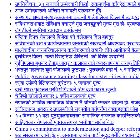
उपनिर्वाचन: ३१ जनाको उम्मेदवारी फिर्ता, रुकुमपूर्वमा काँग्रेस एमा
आज उम्मेदवारको अन्तिम नामावली प्रकाशन हुँदै
संस्थागत क्षमता मुल्याङ्ककनमा ककनी गाउँपालिका जिल्लामै उत्कृष्ट
संविधानसभाबाट संविधान बनाउने मुद्दा जनयुद्धको मुख्य मुद्दा होः प्रचण्ड
बोगटीको स्मृतिमा रक्तदान कार्यक्रम
पब्लिक स्पिच नेपालको विजेता बने दैलेखका दिल बहादुर
संविधानको रक्षा र कार्यान्वयनमा जनताको खबरदारी आवश्यकः प्रचण्ड
माओवादीमा जनपरिचालनका कार्यक्रमको तयारीः तीन आयोगको बैठ
वृत्तचित्र फिल्म ‘गर्ल्स रिराइटिङ डेस्टिनी’ को विशेष प्रदर्शनी
दुईपिपलमा बुधबार रोपाइ जात्राः कलाकारको व्यवस्थापनमा जनप्रतिन
भरतपुर महानगर युवा संजालको फुटसल : पुरुषतर्फ वडा नं. ५ र महिला
Public governance training class for sister cities in I
रसुवा उडेको हेलिकप्टर दुर्घटनाः ५ जनाको मृत्यु
दारी ग्याङ फुटसल प्रतियोगिताको टिम दर्ता फारम खुल्यो
चेपिण्डे खोलाले बगाएर ६ वर्षीय बालकको मृत्यु
नेपालको आर्थिक सामाजिक विकास नै चीनको उत्कट चाहना होः राज
संघीयताका अवसर र उपलब्धीको सदुपयोग गर्नुपर्नेमा वक्ताहरुको जोड
१५ दिनमा ३१ वटा युट्युबलगायतका सामाजिक सञ्जाल काउन्सिलको
साहित्यकार नेपालको मुक्तकसंग्रह ‘मनीषा’ सार्वजनिक
China’s commitment to modernization and deeper refor
अब सरकारमा जाने होइन, जनतामा जाने र पार्टी सुदृढ गर्नेतिर ध्यान दि