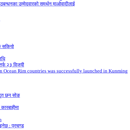
ले गठबन्धनका उम्मेदवारको समर्थन माओवादीलाई
क सकियो
िधि
तर्फ २३ विजयी
ndian Ocean Rim countries was successfully launched in Kunming
दूत छन सोङ
 कारबाहीमा
m
इनेछ : प्रचण्ड