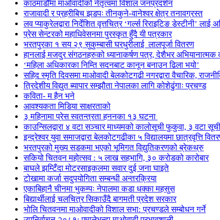
काठमाडौँमा माओवादीको नेतृत्वमा विशाल जनप्रदर्शन
राजावादी र प्रहरीबिच झडपः तीनकुने-वानेश्वर क्षेत्र तनावग्रस्त
लव प्याकुरेलद्वारा निर्देशित वृत्तचित्र ‘गर्ल्स रिराइटिङ डेस्टीनी’ लाई 
प्रेस सेन्टरको महाधिवेसनमा पुरस्कृत हुँदै यी पत्रकार
भरतपुरका १ सय २९ सुकुम्बासी घरधुरीलाई लालपूर्जा वितरण
हानलाई मजदुर संगठनहरुको ध्यानाकर्षण पत्र, देशैभर अभियानात्मक क
‘महिला अधिकारका निम्ति सदनबाट कानून बनाउन ढिला भयो’
सहिद स्मृति दिवसमा माओवादी बेलकोटगढी नगरद्वारा वैचारिक, राजनी
त्रिदेशीय विद्युत ब्यापार सम्झौता नेपालका लागि कोशेढुंगाः प्रचण्ड
कविता- म हैन भने
आवश्यकता मिडिया साक्षरताको
३ महिनामा प्रेस स्वतन्त्रता हननका १३ घटना
काउन्सिलद्वारा ४ वटा सञ्चार माध्यमको कालोसूची फुकुवा, ३ वटा सू
इन्द्रेश्वर युवा समाजद्वारा बेलकोटगढीका ५ विद्यालयमा छात्रवृत्ति वित
भरतपुरको मुख्य सडकमा भएको भूमिगत विद्युतिकरणको ब्रेकथ्रु
सकियो चितवन महोत्सव : ५ लाख सहभागि, ३० करोडको कारोबार
बाघले झम्टिँदा मोटरसाइकलमा सवार दुई जना घाइते
टोखामा कर्जा सदुपयोगिता सम्बन्धी अन्तरक्रिया
एकाबिहानै चीनमा भुकम्पः नेपालमा कडा धक्का महसुस
बिद्यार्थीलाई चलचित्र सिकाउँदै बागमती प्रदेश सरकार
भोलि चितवनमा माओवादीको विशाल सभा: प्रचण्डले सम्बोधन गर्ने
उपनिर्वाचन २०८१: एमालेभन्दा माओवादी प्रभावशाली