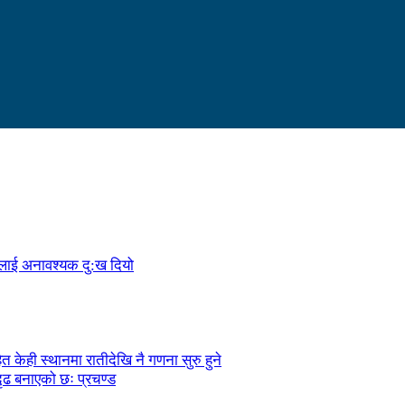
ालाई अनावश्यक दु:ख दियो
केही स्थानमा रातीदेखि नै गणना सुरु हुने
ृढ बनाएको छः प्रचण्ड