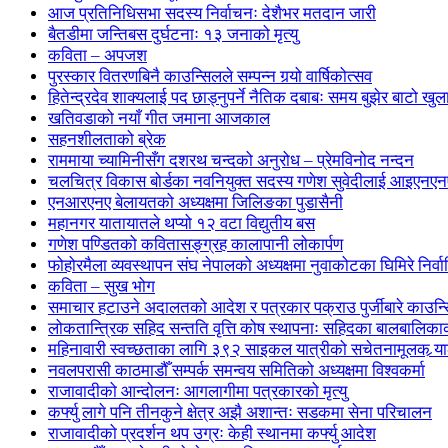
आज प्रतिनिधिसभा सदस्य निर्वाचनः देशैभर मतदान जारी
बैतडीमा जन्तिबस दुर्घटनाः १३ जनाको मृत्यु
कविता – अपजश
पुरस्कार वितरणबिनै काउन्सिलले सम्पन्न गर्‍यो वार्षिकोत्सव
हितेन्द्रदेव शाक्यलाई पद छाड्नुपर्ने नैतिक दबाबः समय बुझेर बाटो खु
खतिवडाको नयाँ गीत जमाना आजकाल
सहनशीलताको ब्रेक
राममाया च्यामिनीसँग दशरथ चन्दको अनुरोध – प्रेमविनोद नन्दन
चलचित्र विकास बोर्डका नवनियुक्त सदस्य गणेश सुवेदीलाई आइएनएनएफ
एनआरएनए बेलायतको अध्यक्षमा जिलिङका पुडासैनी
महानगर यातायातले थप्यो १२ वटा विद्युतीय बस
गणेश पण्डितको कवितासङ्ग्रह कालापानी लोकार्पण
फोहोरमैला व्यवस्थापन संघ नेपालको अध्यक्षमा नुवाकोटका घिमिरे निर्व
कविता – सुख भोग
समाचार हटाउने अदालतको आदेश र पत्रकार पक्राउ पुर्जीबारे काउन्सि
लोकतान्त्रिक सहिद सन्तति वृत्ति कोष स्थापनाः सहिदका बालबालिकाको 
महिनावारी स्वच्छताका लागि ३९२ साइकल यात्रीको सचेतनामूलक र्‍य
नवलपरासी काठमाडौँ सम्पर्क समन्वय समितिको अध्यक्षमा विश्वकर्मा
राजावादीको आन्दोलनः आगलागीमा पत्रकारको मृत्यु
कर्फ्यु लागे पनि तीनकुने क्षेत्र अझै अशान्तः सडकमा सेना परिचालन
राजावादीको प्रदर्शन थप उग्रः केही स्थानमा कर्फ्यु आदेश