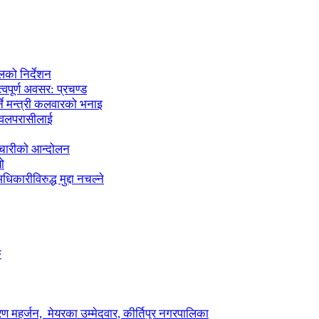
लको निर्देशन
्वपूर्ण अवसर: प्रचण्ड
्ने मन्त्री कलवारको भनाइ
 नवलपरासीलाई
मचारीको आन्दोलन
ो
कारीविरुद्ध मुद्दा नचल्ने
ु
ण महर्जन, मेयरका उम्मेदवार, कीर्तिपुर नगरपालिका