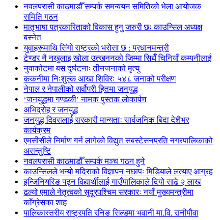
नवलपरासी काठमाडौँ सम्पर्क समन्वयन समितिको भेला आयोजक
समिति गठन
मातृभाषा पत्रकारिताको विकास हुनु जरुरी छः काउन्सिल अध्यक्ष
बस्नेत
युवाहरूमाथि सिंगो राष्ट्रको भरोसा छ : प्रधानमन्त्री
टेण्डर नै नखुलाइ खोला उत्खननको जिम्मा सिधैँ चिनियाँ कम्पनीलाई
नुवाकोटमा बस दुर्घटनाः तीनजनाको मृत्यु
ककनीमा निःशुल्क आखा शिविरः ५४८ जनाको परीक्षण
नेपाल र नेपालीको सर्वोपरी हितमा जनयुद्ध
‘जनयुद्धमा गण्डकी’ नामक पुस्तक लोकार्पण
अभिद्रोह र जनयुद्ध
जनयुद्ध दिवसलाई सरकारी मान्यताः सार्वजनिक बिदा देशैभर
कार्यक्रम
एमसीसीले निर्माण गर्न लागेको विद्युत सबस्टेसनप्रति नगरपालिकाको
असन्तुष्टि
नवलपरासी काठमाडौँ सम्पर्क मञ्च गठन हुने
काउन्सिलले भन्यो मदिराको विज्ञापन नछापः मिडियाले लत्याए आग्रह
इन्जिनियरिङ पढ्न विद्यार्थीलाई गाउँपालिकाले दियो साढे २ लाख
ढल्यो एमाले नेतृत्वको सुदूरपश्चिम सरकारः नयाँ मुख्यमन्त्रीमा
काँग्रेसका शाह
पालिकास्तरीय राष्ट्रपति रनिङ सिल्डमा भवानी मा.वि. रानीपौवा