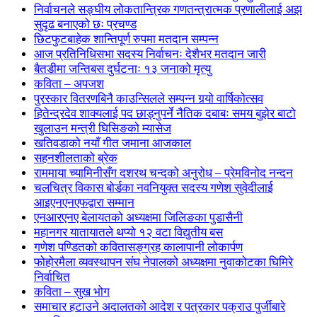
निर्वाचनले सङ्घीय लोकतान्त्रिक गणतन्त्रात्मक प्रणालीलाई अझ
सुदृढ बनाएको छः प्रचण्ड
छिटफुटबाहेक शान्तिपूर्ण रुपमा मतदान सम्पन्न
आज प्रतिनिधिसभा सदस्य निर्वाचनः देशैभर मतदान जारी
बैतडीमा जन्तिबस दुर्घटनाः १३ जनाको मृत्यु
कविता – अपजश
पुरस्कार वितरणबिनै काउन्सिलले सम्पन्न गर्‍यो वार्षिकोत्सव
हितेन्द्रदेव शाक्यलाई पद छाड्नुपर्ने नैतिक दबाबः समय बुझेर बाटो
खुलाउन मन्त्री घिसिङको म्यासेज
खतिवडाको नयाँ गीत जमाना आजकाल
सहनशीलताको ब्रेक
राममाया च्यामिनीसँग दशरथ चन्दको अनुरोध – प्रेमविनोद नन्दन
चलचित्र विकास बोर्डका नवनियुक्त सदस्य गणेश सुवेदीलाई
आइएनएनएफद्वारा सम्मान
एनआरएनए बेलायतको अध्यक्षमा जिलिङका पुडासैनी
महानगर यातायातले थप्यो १२ वटा विद्युतीय बस
गणेश पण्डितको कवितासङ्ग्रह कालापानी लोकार्पण
फोहोरमैला व्यवस्थापन संघ नेपालको अध्यक्षमा नुवाकोटका घिमिरे
निर्वाचित
कविता – सुख भोग
समाचार हटाउने अदालतको आदेश र पत्रकार पक्राउ पुर्जीबारे