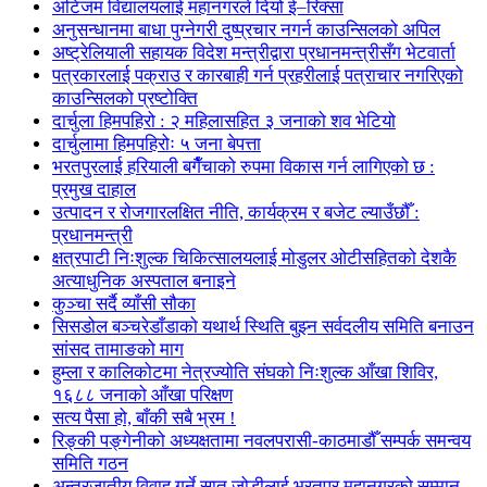
अटिजम विद्यालयलाई महानगरले दियो ई–रिक्सा
अनुसन्धानमा बाधा पुग्नेगरी दुष्प्रचार नगर्न काउन्सिलको अपिल
अष्ट्रेलियाली सहायक विदेश मन्त्रीद्वारा प्रधानमन्त्रीसँग भेटवार्ता
पत्रकारलाई पक्राउ र कारबाही गर्न प्रहरीलाई पत्राचार नगरिएको
काउन्सिलको प्रष्टोक्ति
दार्चुला हिमपहिरो : २ महिलासहित ३ जनाको शव भेटियो
दार्चुलामा हिमपहिरोः ५ जना बेपत्ता
भरतपुरलाई हरियाली बगैँचाको रुपमा विकास गर्न लागिएको छ :
प्रमुख दाहाल
उत्पादन र रोजगारलक्षित नीति, कार्यक्रम र बजेट ल्याउँछौँ :
प्रधानमन्त्री
क्षत्रपाटी निःशुल्क चिकित्सालयलाई मोडुलर ओटीसहितको देशकै
अत्याधुनिक अस्पताल बनाइने
कुञ्चा सर्दै व्याँसी सौका
सिसडोल बञ्चरेडाँडाको यथार्थ स्थिति बुझ्न सर्वदलीय समिति बनाउन
सांसद तामाङको माग
हुम्ला र कालिकोटमा नेत्रज्योति संघको निःशुल्क आँखा शिविर,
१६८८ जनाको आँखा परिक्षण
सत्य पैसा हो, बाँकी सबै भ्रम !
रिङ्की पङ्गेनीको अध्यक्षतामा नवलपरासी-काठमाडौँ सम्पर्क समन्वय
समिति गठन
अन्तरजातीय विवाह गर्ने सात जोडीलाई भरतपुर महानगरको सम्मान