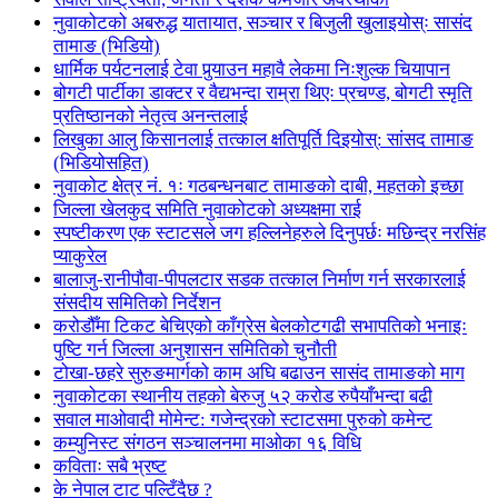
नुवाकोटको अबरुद्ध यातायात, सञ्चार र बिजुली खुलाइयोस्ः सासंद
तामाङ (भिडियो)
धार्मिक पर्यटनलाई टेवा पुर्‍याउन महावै लेकमा निःशुल्क चियापान
बोगटी पार्टीका डाक्टर र वैद्यभन्दा राम्रा थिएः प्रचण्ड, बोगटी स्मृति
प्रतिष्ठानको नेतृत्व अनन्तलाई
लिखुका आलु किसानलाई तत्काल क्षतिपूर्ति दिइयोस्: सांसद तामाङ
(भिडियोसहित)
नुवाकोट क्षेत्र नं. १ः गठबन्धनबाट तामाङको दाबी, महतको इच्छा
जिल्ला खेलकुद समिति नुवाकोटको अध्यक्षमा राई
स्पष्टीकरण एक स्टाटसले जग हल्लिनेहरुले दिनुपर्छः मछिन्द्र नरसिंह
प्याकुरेल
बालाजु-रानीपौवा-पीपलटार सडक तत्काल निर्माण गर्न सरकारलाई
संसदीय समितिको निर्देशन
करोडौँमा टिकट बेचिएको काँग्रेस बेलकोटगढी सभापतिको भनाइः
पुष्टि गर्न जिल्ला अनुशासन समितिको चुनौती
टोखा-छहरे सुरुङमार्गको काम अघि बढाउन सासंद तामाङको माग
नुवाकोटका स्थानीय तहको बेरुजु ५२ करोड रुपैयाँभन्दा बढी
सवाल माओवादी मोमेन्ट: गजेन्द्रको स्टाटसमा पुरुको कमेन्ट
कम्युनिस्ट संगठन सञ्चालनमा माओका १६ विधि
कविताः सबै भ्रष्ट
के नेपाल टाट पल्टिँदैछ ?