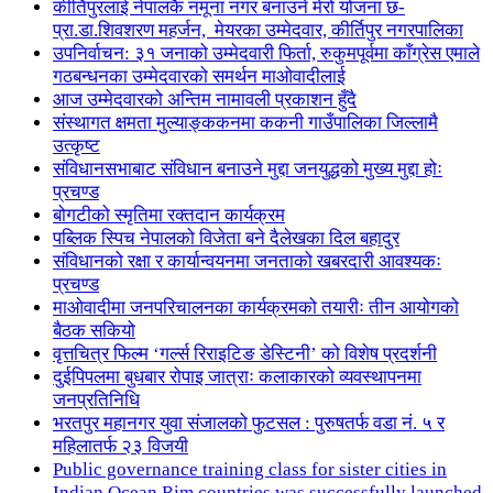
कीर्तिपुरलाई नेपालकै नमूना नगर बनाउने मेरो योजना छ-
प्रा.डा.शिवशरण महर्जन, मेयरका उम्मेदवार, कीर्तिपुर नगरपालिका
उपनिर्वाचन: ३१ जनाको उम्मेदवारी फिर्ता, रुकुमपूर्वमा काँग्रेस एमाले
गठबन्धनका उम्मेदवारको समर्थन माओवादीलाई
आज उम्मेदवारको अन्तिम नामावली प्रकाशन हुँदै
संस्थागत क्षमता मुल्याङ्ककनमा ककनी गाउँपालिका जिल्लामै
उत्कृष्ट
संविधानसभाबाट संविधान बनाउने मुद्दा जनयुद्धको मुख्य मुद्दा होः
प्रचण्ड
बोगटीको स्मृतिमा रक्तदान कार्यक्रम
पब्लिक स्पिच नेपालको विजेता बने दैलेखका दिल बहादुर
संविधानको रक्षा र कार्यान्वयनमा जनताको खबरदारी आवश्यकः
प्रचण्ड
माओवादीमा जनपरिचालनका कार्यक्रमको तयारीः तीन आयोगको
बैठक सकियो
वृत्तचित्र फिल्म ‘गर्ल्स रिराइटिङ डेस्टिनी’ को विशेष प्रदर्शनी
दुईपिपलमा बुधबार रोपाइ जात्राः कलाकारको व्यवस्थापनमा
जनप्रतिनिधि
भरतपुर महानगर युवा संजालको फुटसल : पुरुषतर्फ वडा नं. ५ र
महिलातर्फ २३ विजयी
Public governance training class for sister cities in
Indian Ocean Rim countries was successfully launched