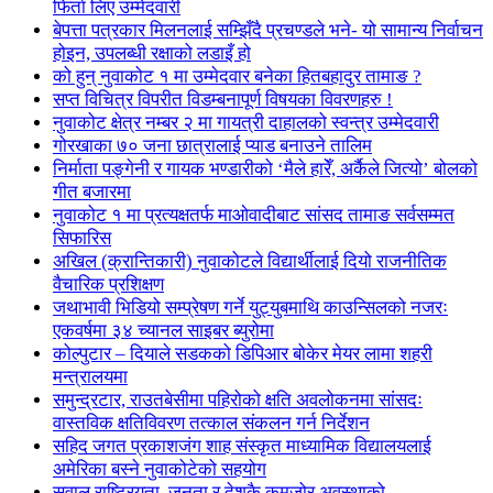
फिर्ता लिए उम्मेदवारी
बेपत्ता पत्रकार मिलनलाई सम्झिँदै प्रचण्डले भने- यो सामान्य निर्वाचन
होइन, उपलब्धी रक्षाको लडाइँ हो
को हुन् नुवाकोट १ मा उम्मेदवार बनेका हितबहादुर तामाङ ?
सप्त विचित्र विपरीत विडम्बनापूर्ण विषयका विवरणहरु !
नुवाकोट क्षेत्र नम्बर २ मा गायत्री दाहालको स्वन्त्र उम्मेदवारी
गोरखाका ७० जना छात्रालाई प्याड बनाउने तालिम
निर्माता पङ्गेनी र गायक भण्डारीको ‘मैले हारेँ, अर्कैले जित्यो’ बोलको
गीत बजारमा
नुवाकोट १ मा प्रत्यक्षतर्फ माओवादीबाट सांसद तामाङ सर्वसम्मत
सिफारिस
अखिल (क्रान्तिकारी) नुवाकोटले विद्यार्थीलाई दियो राजनीतिक
वैचारिक प्रशिक्षण
जथाभावी भिडियो सम्प्रेषण गर्ने युट्युबमाथि काउन्सिलको नजरः
एकवर्षमा ३४ च्यानल साइबर ब्युरोमा
कोल्पुटार – दियाले सडकको डिपिआर बोकेर मेयर लामा शहरी
मन्त्रालयमा
समुन्द्रटार, राउतबेसीमा पहिरोको क्षति अवलोकनमा सांसदः
वास्तविक क्षतिविवरण तत्काल संकलन गर्न निर्देशन
सहिद जगत प्रकाशजंग शाह संस्कृत माध्यामिक विद्यालयलाई
अमेरिका बस्ने नुवाकोटेको सहयोग
सवाल राष्ट्रियता, जनता र देशकै कमजोर अवस्थाको