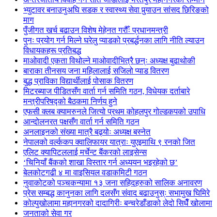
भ्युटावर बनाउनुअघि सडक र स्वास्थ्य सेवा पुर्‍याउन सांसद छिरिङको
माग
पुँजीगत खर्च बढाउन विशेष मेहेनत गरौँः प्रधानमन्त्री
पुनः प्रयोग गर्न मिल्ने घरेलु प्याडको प्रबर्द्धनका लागि नीति ल्याउन
विधायकहरू प्रतिबद्ध
माओवादी एकता विथोल्ने माओवादीभित्रै छन्ः अध्यक्ष बुढाथोकी
बाराका तीनसय जना महिलालाई सजिलो प्याड वितरण
बुद्ध प्राविका विद्यार्थीलाई पोसाक वितरण
मिटरब्याज पीडितसँग वार्ता गर्न समिति गठन, विधेयक दर्ताबारे
मन्त्रीपरिषद्को बैठकमा निर्णय हुने
एफसी क्लब क्यामरुनले जित्यो प्रथम कोहलपुर गोल्डकपको उपाधि
आन्दोलनरत पक्षसँग वार्ता गर्न समिति गठन
अनलाइनको संख्या मात्रै बढ्योः अध्यक्ष बस्नेत
नेपालको वर्ल्ककप क्वालिफायर यात्राः युएइमाथि ९ रनको जित
एलिट क्यापिटललाई मर्चेन्ट बैंकरको लाइसेन्स
‘चिनियाँ बैंकको शाखा विस्तार गर्न अध्ययन भइरहेको छ’
बेलकोटगढी ४ मा वाइसियल वडाकमिटी गठन
नुवाकोटको पञ्चकन्यामा १३ जना सहिदहरुको सालिक अनावरण
प्रेस सम्बद्ध कानुनका लागि दलसँग संवाद बढाउनुस्ः सभामुख घिमिरे
कोल्पुखोलामा महानगरको दादागिरीः बन्चरेडाँडाको लेदो सिधैँ खोलामा
जनताको सेवा गर