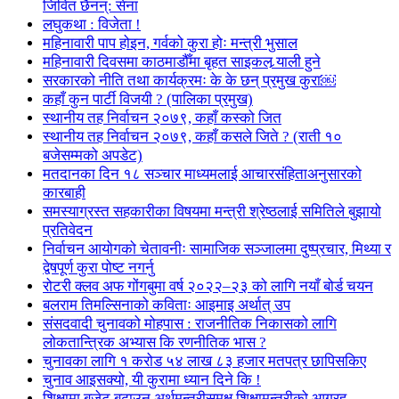
जिवित छैनन्: सेना
लघुकथा : विजेता !
महिनावारी पाप होइन, गर्वको कुरा होः मन्त्री भुसाल
महिनावारी दिवसमा काठमाडौँमा बृहत साइकल र्‍याली हुने
सरकारको नीति तथा कार्यक्रमः के के छन् प्रमुख कुरा￼
कहाँ कुन पार्टी विजयी ? (पालिका प्रमुख)
स्थानीय तह निर्वाचन २०७९, कहाँ कस्को जित
स्थानीय तह निर्वाचन २०७९, कहाँ कसले जिते ? (राती १०
बजेसम्मको अपडेट)
मतदानका दिन १८ सञ्चार माध्यमलाई आचारसंहिताअनुसारको
कारबाही
समस्याग्रस्त सहकारीका विषयमा मन्त्री श्रेष्ठलाई समितिले बुझायो
प्रतिवेदन
निर्वाचन आयोगको चेतावनीः सामाजिक सञ्जालमा दुष्प्रचार, मिथ्या र
द्वेषपूर्ण कुरा पोष्ट नगर्नु
रोटरी क्लव अफ गोंगबुमा वर्ष २०२२–२३ को लागि नयाँ बोर्ड चयन
बलराम तिमल्सिनाको कविताः आइमाइ अर्थात् उप
संसदवादी चुनावको मोहपास : राजनीतिक निकासको लागि
लोकतान्त्रिक अभ्यास कि रणनीतिक भास ?
चुनावका लागि १ करोड ५४ लाख ८३ हजार मतपत्र छापिसकिए
चुनाव आइसक्यो, यी कुरामा ध्यान दिने कि !
शिक्षामा बजेट बढाउन अर्थमन्त्रीसमक्ष शिक्षामन्त्रीको आग्रह