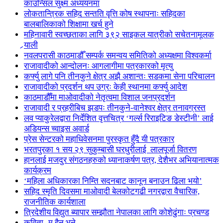
काउन्सिल सुक्ष्म अध्ययनमा
लोकतान्त्रिक सहिद सन्तति वृत्ति कोष स्थापनाः सहिदका
बालबालिकाको शिक्षामा खर्च हुने
महिनावारी स्वच्छताका लागि ३९२ साइकल यात्रीको सचेतनामूलक
र्‍याली
नवलपरासी काठमाडौँ सम्पर्क समन्वय समितिको अध्यक्षमा विश्वकर्मा
राजावादीको आन्दोलनः आगलागीमा पत्रकारको मृत्यु
कर्फ्यु लागे पनि तीनकुने क्षेत्र अझै अशान्तः सडकमा सेना परिचालन
राजावादीको प्रदर्शन थप उग्रः केही स्थानमा कर्फ्यु आदेश
काठमाडौँमा माओवादीको नेतृत्वमा विशाल जनप्रदर्शन
राजावादी र प्रहरीबिच झडपः तीनकुने-वानेश्वर क्षेत्र तनावग्रस्त
लव प्याकुरेलद्वारा निर्देशित वृत्तचित्र ‘गर्ल्स रिराइटिङ डेस्टीनी’ लाई
अडियन्स च्वाइस अवार्ड
प्रेस सेन्टरको महाधिवेसनमा पुरस्कृत हुँदै यी पत्रकार
भरतपुरका १ सय २९ सुकुम्बासी घरधुरीलाई लालपूर्जा वितरण
हानलाई मजदुर संगठनहरुको ध्यानाकर्षण पत्र, देशैभर अभियानात्मक
कार्यक्रम
‘महिला अधिकारका निम्ति सदनबाट कानून बनाउन ढिला भयो’
सहिद स्मृति दिवसमा माओवादी बेलकोटगढी नगरद्वारा वैचारिक,
राजनीतिक कार्यशाला
त्रिदेशीय विद्युत ब्यापार सम्झौता नेपालका लागि कोशेढुंगाः प्रचण्ड
कविता- म हैन भने