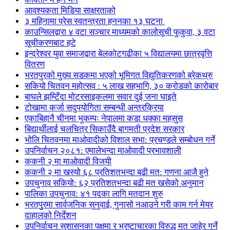
आवश्यकता मिडिया साक्षरताको
३ महिनामा प्रेस स्वतन्त्रता हननका १३ घटना
काउन्सिलद्वारा ४ वटा सञ्चार माध्यमको कालोसूची फुकुवा, ३ वटा
सूचीकरणबाट हटे
इन्द्रेश्वर युवा समाजद्वारा बेलकोटगढीका ५ विद्यालयमा छात्रवृत्ति
वितरण
भरतपुरको मुख्य सडकमा भएको भूमिगत विद्युतिकरणको ब्रेकथ्रु
सकियो चितवन महोत्सव : ५ लाख सहभागि, ३० करोडको कारोबार
बाघले झम्टिँदा मोटरसाइकलमा सवार दुई जना घाइते
टोखामा कर्जा सदुपयोगिता सम्बन्धी अन्तरक्रिया
एकाबिहानै चीनमा भुकम्पः नेपालमा कडा धक्का महसुस
बिद्यार्थीलाई चलचित्र सिकाउँदै बागमती प्रदेश सरकार
भोलि चितवनमा माओवादीको विशाल सभा: प्रचण्डले सम्बोधन गर्ने
उपनिर्वाचन २०८१: एमालेभन्दा माओवादी प्रभावशाली
ककनी २ मा माओवादी विजयी
ककनी २ मा खस्यो ६८ प्रतिशतभन्दा बढी मत: गणना आजै हुने
उपचुनाव सकियो: ६२ प्रतिशतभन्दा बढी मत खसेको अनुमान
पालिका उपचुनाव: ४१ पदका लागि मतदान शुरु
भरतपुुरमा सार्वजनिक सुनुवाई, गुनासो नआउने गरी काम गर्न मेयर
दाहालको निर्देशन
उपनिर्वाचन सुशासनका पक्षमा र भ्रष्टाचारका विरुद्ध मत जाहेर गर्ने