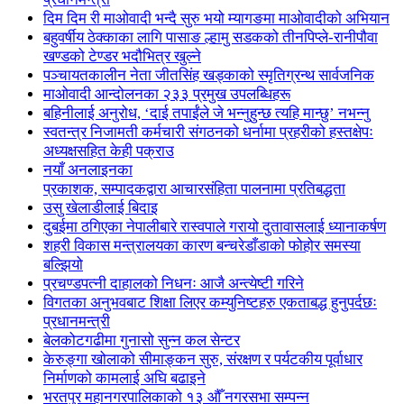
दिम दिम री माओवादी भन्दै सुरु भयो म्यागङमा माओवादीको अभियान
बहुवर्षीय ठेक्काका लागि पासाङ ल्हामु सडकको तीनपिप्ले-रानीपौवा
खण्डको टेण्डर भदौभित्र खुल्ने
पञ्चायतकालीन नेता जीतसिंह खड्काको स्मृतिग्रन्थ सार्वजनिक
माओवादी आन्दोलनका २३३ प्रमुख उपलब्धिहरू
बहिनीलाई अनुरोध, ‘दाई तपाईंले जे भन्नुहुन्छ त्यहि मान्छु’ नभन्नु
स्वतन्त्र निजामती कर्मचारी संगठनको धर्नामा प्रहरीको हस्तक्षेपः
अध्यक्षसहित केही पक्राउ
नयाँ अनलाइनका
प्रकाशक, सम्पादकद्वारा आचारसंहिता पालनामा प्रतिबद्धता
उसु खेलाडीलाई बिदाइ
दुबईमा ठगिएका नेपालीबारे रास्वपाले गरायो दुतावासलाई ध्यानाकर्षण
शहरी विकास मन्त्रालयका कारण बन्चरेडाँडाको फोहोर समस्या
बल्झियो
प्रचण्डपत्नी दाहालको निधनः आजै अन्त्येष्टी गरिने
विगतका अनुभवबाट शिक्षा लिएर कम्युनिष्टहरु एकताबद्ध हुनुपर्दछः
प्रधानमन्त्री
बेलकोटगढीमा गुनासो सुन्न कल सेन्टर
केरुङ्गा खोलाको सीमाङ्कन सुरु, संरक्षण र पर्यटकीय पूर्वाधार
निर्माणको कामलाई अघि बढाइने
भरतपुर महानगरपालिकाको १३ औँ नगरसभा सम्पन्न