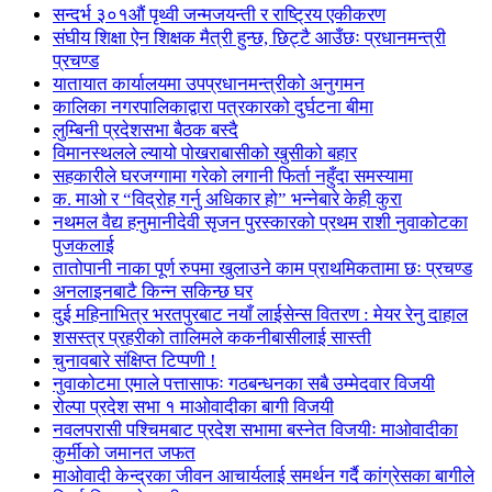
सन्दर्भ ३०१औं पृथ्वी जन्मजयन्ती र राष्ट्रिय एकीकरण
संघीय शिक्षा ऐन शिक्षक मैत्री हुन्छ, छिट्टै आउँछः प्रधानमन्त्री
प्रचण्ड
यातायात कार्यालयमा उपप्रधानमन्त्रीको अनुगमन
कालिका नगरपालिकाद्वारा पत्रकारको दुर्घटना बीमा
लुम्बिनी प्रदेशसभा बैठक बस्दै
विमानस्थलले ल्यायो पोखराबासीको खुसीको बहार
सहकारीले घरजग्गामा गरेको लगानी फिर्ता नहुँदा समस्यामा
क. माओ र “विद्रोह गर्नु अधिकार हो” भन्नेबारे केही कुरा
नथमल वैद्य हनुमानीदेवी सृजन पुरस्कारको प्रथम राशी नुवाकोटका
पुजकलाई
तातोपानी नाका पूर्ण रुपमा खुलाउने काम प्राथमिकतामा छः प्रचण्ड
अनलाइनबाटै किन्न सकिन्छ घर
दुई महिनाभित्र भरतपुरबाट नयाँ लाईसेन्स वितरण : मेयर रेनु दाहाल
शसस्त्र प्रहरीको तालिमले ककनीबासीलाई सास्ती
चुनावबारे संक्षिप्त टिप्पणी !
नुवाकोटमा एमाले पत्तासाफः गठबन्धनका सबै उम्मेदवार विजयी
रोल्पा प्रदेश सभा १ माओवादीका बागी विजयी
नवलपरासी पश्चिमबाट प्रदेश सभामा बस्नेत विजयीः माओवादीका
कुर्मीको जमानत जफत
माओवादी केन्द्रका जीवन आचार्यलाई समर्थन गर्दै कांग्रेसका बागीले