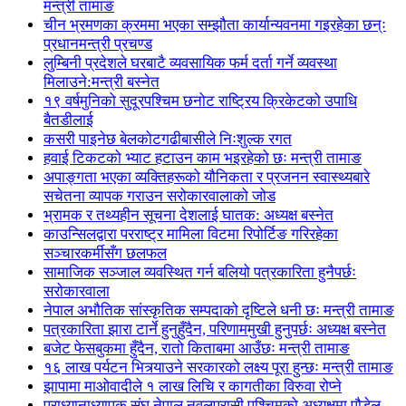
मन्त्री तामाङ
चीन भ्रमणका क्रममा भएका सम्झौता कार्यान्यवनमा गइरहेका छन्ः
प्रधानमन्त्री प्रचण्ड
लुम्बिनी प्रदेशले घरबाटै व्यवसायिक फर्म दर्ता गर्ने व्यवस्था
मिलाउने:मन्त्री बस्नेत
१९ वर्षमुनिको सुदूरपश्चिम छनोट राष्ट्रिय क्रिकेटको उपाधि
बैतडीलाई
कसरी पाइनेछ बेलकोटगढीबासीले निःशुल्क रगत
हवाई टिकटको भ्याट हटाउन काम भइरहेको छः मन्त्री तामाङ
अपाङ्गता भएका व्यक्तिहरूको यौनिकता र प्रजनन स्वास्थ्यबारे
सचेतना व्यापक गराउन सरोकारवालाको जोड
भ्रामक र तथ्यहीन सूचना देशलाई घातक: अध्यक्ष बस्नेत
काउन्सिलद्वारा परराष्ट्र मामिला विटमा रिपोर्टिङ गरिरहेका
सञ्चारकर्मीसँग छलफल
सामाजिक सञ्जाल व्यवस्थित गर्न बलियो पत्रकारिता हुनैपर्छः
सरोकारवाला
नेपाल अभौतिक सांस्कृतिक सम्पदाको दृष्टिले धनी छः मन्त्री तामाङ
पत्रकारिता झारा टार्ने हुनुहुँदैन, परिणाममुखी हुनुपर्छः अध्यक्ष बस्नेत
बजेट फेसबुकमा हुँदैन, रातो किताबमा आउँछः मन्त्री तामाङ
१६ लाख पर्यटन भित्र्याउने सरकारको लक्ष्य पूरा हुन्छः मन्त्री तामाङ
झापामा माओवादीले १ लाख लिचि र कागतीका विरुवा रोप्ने
प्राध्यानाध्यापक संघ नेपाल नवलपरासी पश्चिमको अध्यक्षमा पौडेल