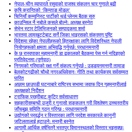
नेपाल-चीन व्यापारले रसुवाको राजश्व संकलन चार गुणाले बढी
कृषि क्रान्तिको ‘किम्ताङ मोडल’
चिनियाँ कम्युनिस्ट पार्टीको थर्ड प्लेनम बैठक सुरु
काउन्सिल नै नबोले कसले बोल्ने: अध्यक्ष बस्नेत
सेभेन स्टार टेलिभिजनको सम्पादकमा शर्मा
भारतमा लामखुट्टेबाट सर्ने जिका भाइरसको संक्रमण पुष्टि
विदेशमा रहेका नेपालीहरूको हितरक्षाका लागि विदेशस्थित नेपाली
नियोगहरूको क्षमता अभिवृद्धि गर्नुपर्छ: प्रधानमन्त्री
के छ रास्वपाका महामन्त्री डा ढकालको बैठकमा पेस गर्न नदिइएको
प्रतिवेदनमा (पूर्णपाठ)
निगमको गरिमाको रक्षा गर्ने संकल्प गर्नुपर्छ : उड्डयनमन्त्री तामाङ
बेलकोटगढीको चौथो नगरअधिवेसनः नीति तथा कार्यक्रम सर्वसम्मत
पारित
अछाम छाउपडी घटनाबारे राष्ट्रिय सभामा जवाफ दिन गृहमन्त्रीलाई
अध्यक्षको निर्देशन
ट्राफिक प्रहरीबाट कुटिए सर्वसाधारण
सहकारीसम्बन्धी उजुरी र गुनासो सङ्कलन गरी विश्लेषण उच्चस्तरीय
जाँचबुझ समिति गठन गरिन्छ : प्रधानमन्त्री
उद्योगको प्रवर्द्धन र विस्तारका लागि प्रदेश सरकारले कानुनी
जटिलतालाई हटाउने: मन्त्री बस्नेत
आगामी आर्थिक वर्षभित्रै भरतपुर विमानस्थलको विस्तार भइसक्छः