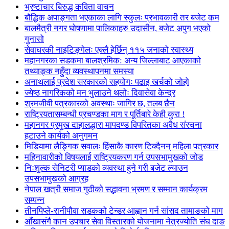
भ्रष्टाचार बिरुद्ध कविता वाचन
बौद्धिक अपाङ्गता भएकाका लागि स्कुलः प्रभावकारी तर बजेट कम
बालमैत्री नगर घोषणामा पालिकाहरु उदासीन, बजेट अपुग भएको
गुनासो
सेवाघरकी नाइटिङ्गेलः एक्लै हेर्छिन् ११५ जनाको स्वास्थ्य
महानगरका सडकमा बालश्रमिक: अन्य जिल्लाबाट आएकाको
तथ्याङ्क नहुँदा व्यवस्थापनमा समस्या
अनाथलाई प्रदेश सरकारको सहयोगः पढाइ खर्चको जोहो
ज्येष्ठ नागरिकको मन भुलाउने थलोः दिवासेवा केन्द्र
श्रमजीवी पत्रकारको अवस्थाः जागिर छ, तलब छैन
राष्ट्रियतासम्बन्धी प्रचण्डका माग र पूर्तिबारे केही कुरा !
महानगर प्रमुख दाहालद्धारा मापदण्ड विपरितका अवैध संरचना
हटाउने कार्यको अनुगमन
मिडियामा लैङ्गिक सवालः हिंसाकै कारण टिक्दैनन् महिला पत्रकार
महिनावारीको विषयलाई राष्ट्रियकरण गर्न उपसभामुखको जोड
निःशुल्क सेनिटरी प्याडको व्यवस्था हुने गरी बजेट ल्याउन
उपसभामुखको आग्रह
नेपाल खत्री समाज गुठीको सद्भावना भ्रमण र सम्मान कार्यक्रम
सम्पन्न
तीनपिप्ले-रानीपौवा सडकको टेन्डर आह्वान गर्न सांसद तामाङको माग
आँखासंगै कान उपचार सेवा विस्तारको योजनामा नेत्रज्योति संघ दाङ