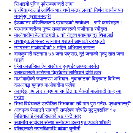
सिआइबी पुगिन् पूर्वराज्यमन्त्री लामा
श्रमिकहरूलाई आर्थिक भार थप्ने मन्त्रालयको निर्णय कार्यान्वयन
नगर्नुस्ः प्रधानमन्त्री
हेडक्वाटर वरिपरिकालाई प्रचण्डको सम्बोधन – सरि कमरेडहरु !
प्रधानमन्त्रीका मुख्य सल्लाहकारको राजीनामा स्वीकृत
माओवादीमा बेलकोटगढी ६ को नेतृत्व श्यामबहादुर थिङलाई
तथ्याङ्कले भन्छः स्तनपान गराउने आमाको दर घट्यो
म्यागङमा माओवादीको ४ महिने अभियान सम्पन्न
बालकुमारी घटनामा ७३ जना पक्राउ, दुई जनाको मृत्यु सात जना
घाइते
प्रेस काउन्सिल ऐन संसोधन हुनुपर्छः अध्यक्ष बस्नेत
बलात्कारको आरोपमा क्रिकेटर लामिछाने दोषी ठहर
माओवादीको रुपान्तरण अभियानः नुवाकोटको विदुरबाट विभिन्न
दलआबद्ध युवाहरु माओवादीमा प्रवेश
कांग्रेस, एमाले र राप्रपामा संगठित कार्यकर्ता माओवादी केन्द्रमा
प्रवेश
शिक्षा विधेयकले उत्पीडित शिक्षकका सबै माग पुरा गर्नेछः प्रधानमन्त्री
आतङ्क फैलाउने सामग्री सम्प्रेषण गरेपछि युट्युबसहित १७
मिडियालाई काउन्सिलको २४ घण्टे पत्र
स्थानीय साझेदार संस्था छनोटमा डब्ल्यु एच एचको धाँधली
वलिदानको उपलब्धिमाथि बढेका चुनौती