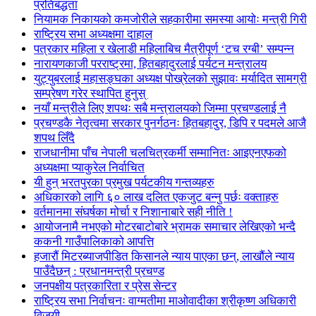
प्रतिबद्धता
नियामक निकायको कमजोरीले सहकारीमा समस्या आयोः मन्त्री गिरी
राष्ट्रिय सभा अध्यक्षमा दाहाल
पत्रकार महिला र खेलाडी महिलाबिच मैत्रीपूर्ण ‘टच रग्बी’ सम्पन्न
नारायणकाजी परराष्ट्रमा, हितबहादुरलाई पर्यटन मन्त्रालय
युट्युबरलाई महासङ्घका अध्यक्ष पोख्रेलको सुझावः मर्यादित सामग्री
सम्प्रेषण गरेर स्थापित हुनुस्
नयाँ मन्त्रीले लिए शपथः सबै मन्त्रालयको जिम्मा प्रचण्डलाई नै
प्रचण्डकै नेतृत्वमा सरकार पुनर्गठनः हितबहादुर, डिपि र पदमले आजै
शपथ लिँदै
राजधानीमा पाँच नेपाली चलचित्रकर्मी सम्मानितः आइएनएफको
अध्यक्षमा प्याकुरेल निर्वाचित
यी हुन् भरतपुरका प्रमुख पर्यटकीय गन्तव्यहरु
अधिकारको लागि ६० लाख दलित एकजुट बन्नु पर्छः वक्ताहरु
वर्तमानमा संघर्षका मोर्चा र निशानाबारे सही नीति !
आयोजनामै नभएको मोटरबाटोबारे भ्रामक समाचार लेखिएको भन्दै
ककनी गाउँपालिकाको आपत्ति
हजारौं मिटरब्याजपीडित किसानले न्याय पाएका छन्, लाखौंले न्याय
पाउँदैछन् : प्रधानमन्त्री प्रचण्ड
जनपक्षीय पत्रकारिता र प्रेस सेन्टर
राष्ट्रिय सभा निर्वाचनः वाग्मतीमा माओवादीका श्रीकृष्ण अधिकारी
विजयी