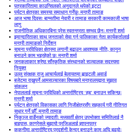
पत्रकारितामा काउन्सिलको अनुदानले थपेको इट्टा
पर्यटन क्षेत्रका समस्या समाधान गर्नेछुः मन्त्री तामाङ
आज भाषा दिवसः बाग्मतीमा नेवारी र तामाङ सरकारी कामकाजी भाषा
लागु
राजनीतिक अधिकारबिना प्रेस स्वतन्त्रता सम्भव छैनः मन्त्री शर्मा
इमान्दारिताका साथ जनताकाे सेवा गर्न पालिकाका नेता कार्यकर्तालाई
मन्त्री तामाङको निर्देशन
सूचना प्रविधिका क्षेत्रमा लगानी बढाउन आवश्यक नीति, कानुन
बनाउने काम भइरहेको छः मन्त्री शर्मा
जनकलाकार श्रेष्ठ साँस्कृतिक संस्थानको सञ्चालक सदस्यमा
नियुक्त
उल्लु संरक्षक राजु आचार्यलाई बेलायतमा ह्वाइटली अवार्ड
बजेटमा राख्नुपर्ने आमसञ्चारका विषयबारे मन्त्रालयद्वारा सुझाव
संकलन
नेपाललाई सूचना प्रविधिको अन्तर्राष्ट्रिय ‘हब’ बनाउन सकिन्छः
मन्त्री शर्मा
पर्यटन क्षेत्रको विकासका लागि निजीक्षेत्रसँग सहकार्य गरी नीतिगत
सुधार गर्ने छौँ: मन्त्री तामाङ
निकुञ्ज वार्डेनको ज्यादती: मध्यवर्ती क्षेत्र उपभोक्ता समितिलाई नै
बाइपास, काग्रेसले बुझायो प्रजिअलाई ज्ञापनपत्र
ककनीमा अन्तर्राष्ट्रिय प्रदर्शनी केन्द्र बनाउने काम अघि बढ्योः