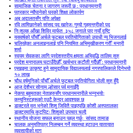
सामाजिक चेतना र जागरण जरूरी छ : प्रधानमन्त्री
पत्रकार न्यौपानेको घरको शिक्षा लोकार्पण
अब अदालतसँग यत्ति अपेक्षा
रवि लामिछानेको सांसद पद खारेजः गुम्यो गृहमन्त्रीको पद
निःशुल्क आँखा शिविर मार्फत ३५८ जनाले पाए नयाँ दृष्टि
यसवर्षको पाँचौँ अर्चले फुटबल प्रतियोगिताको उपाधी न्यु भिजनलाई
चलिरहेका अनलाइनलाई पनि नियमित अभिमुखीकरण गरौँः मन्त्री
शर्मा
स्वयम् सेवकका लागि प्रदेशस्तरीय क्षमता अभिवृद्धि तालिम सुरु
प्रदेश मन्त्रालय घटाउँदैछौँ, खर्चभार कटौती गर्दैछौँ : प्रधानमन्त्री
एसइइमा उत्कृष्ट हुने सामुदायिक विद्यालयलाई नगरपालिकाले दिनेभयो
१० लाख
चौध वर्षमुनिको पाँचौँ अर्चले फुटबल प्रतियोगिता भोली सुरु हुँदै
आज देशैभर सोनाम ल्होसार पर्व मनाइँदै
नेकपा बहुमतका नेताहरुसँग प्रधानमन्त्रीले भन्नुभयोः
कम्युनिस्टहरूको एउटै केन्द्र आवश्यक छ
डाक्टरले मृत भनेको शिशु जिवितै पाइएपछि कोशी अस्पतालका
डाक्टरमाथि कुटपिटः शिशुको उपचार चल्दै
स्थानीय योजना सफल बनाउन पहल गर्छुः सांसद तामाङ
चालक अनुमतिपत्र निलम्बन गर्ने व्यवस्था हटाउन यातायात
व्यवसायीको माग