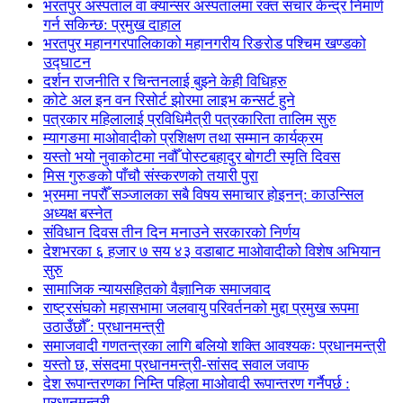
भरतपुर अस्पताल वा क्यान्सर अस्पतालमा रक्त संचार केन्द्र निमार्ण
गर्न सकिन्छ: प्रमुख दाहाल
भरतपुर महानगरपालिकाको महानगरीय रिङरोड पश्चिम खण्डको
उद्घाटन
दर्शन राजनीति र चिन्तनलाई बुझ्ने केही विधिहरु
कोटे अल इन वन रिसोर्ट झोरमा लाइभ कन्सर्ट हुने
पत्रकार महिलालाई प्रविधिमैत्री पत्रकारिता तालिम सुरु
म्यागङमा माओवादीको प्रशिक्षण तथा सम्मान कार्यक्रम
यस्तो भयो नुवाकोटमा नवौँ पोस्टबहादुर बोगटी स्मृति दिवस
मिस गुरुङको पाँचौ संस्करणको तयारी पुरा
भ्रममा नपरौँ सञ्जालका सबै विषय समाचार होइनन्: काउन्सिल
अध्यक्ष बस्नेत
संविधान दिवस तीन दिन मनाउने सरकारको निर्णय
देशभरका ६ हजार ७ सय ४३ वडाबाट माओवादीको विशेष अभियान
सुरु
सामाजिक न्यायसहितको वैज्ञानिक समाजवाद
राष्ट्रसंघको महासभामा जलवायु परिवर्तनको मुद्दा प्रमुख रूपमा
उठाउँछौँ : प्रधानमन्त्री
समाजवादी गणतन्त्रका लागि बलियो शक्ति आवश्यकः प्रधानमन्त्री
यस्तो छ, संसदमा प्रधानमन्त्री-सांसद सवाल जवाफ
देश रूपान्तरणका निम्ति पहिला माओवादी रूपान्तरण गर्नैपर्छ :
प्रधानमन्त्री