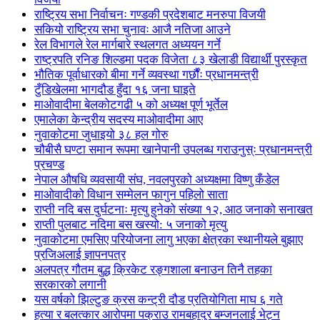
राष्ट्रिय सभा निर्वाचनः गण्डकी प्रदेशबाट मनरुपा विजयी
सकियो राष्ट्रिय सभा चुनावः आजै नतिजा आउने
रेल विभागले रेल मार्गबारे स्थलगत अध्ययन गर्ने
राष्ट्रपति रनिङ शिल्डमा पदक विजेता ८३ खेलाडी विद्यार्थी पुरस्कृत
भौतिक पूर्वाधारको बीमा गर्ने व्यवस्था गर्छौंः प्रधानमन्त्री
टुँडिखेलमा भागदौड हुँदा १६ जना घाइते
माओवादीमा बेलकोटगढी ५ को अध्यक्ष पूर्ण भूर्तेल
एमालेका केन्द्रीय सदस्य माओ‌वादीमा आए
नुवाकोटमा जुधाइयो ३८ हल गोरु
चौबीसै घण्टा समान रूपमा खानेपानी उपलब्ध गराउनुस्ः प्रधानमन्त्री
प्रचण्ड
नेपाल औषधि व्यवसायी संघ, नवलपुरको अध्यक्षमा विष्णु कँडेल
माओवादीको विधान सम्मेलन फागुन पहिलो साता
राप्ती नदि बस दुर्घटनाः मृत्यु हुनेको संख्या १२, आठ जनाको सनाखत
राप्ती पुलबाट नदिमा बस खस्यो: ५ जनाको मृत्यु
नुवाकोटमा एमसिए परियोजना लागु भएका क्षेत्रका स्थानीयले बुझाए
प्रजिअलाई ज्ञापनपत्र
अलपत्र गौतम बुद्ध क्रिकेट रङ्गशाला बनाउन तिनै तहका
सरकारको लगानी
यस वर्षको झिल्टुङ क्रस कन्ट्री दौड प्रतियोगिता माघ ६ गते
हत्या र बलत्कार आरोपमा पक्राउ रामबहादुर बम्जनलाई भेट्न