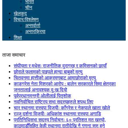
भारत
चीन
खेलकुद
विचार/विश्लेषण
अन्तर्वार्ता
अन्तरक्रिया
शिक्षा
ताजा समाचार
संघीयता र मधेसः राजनीतिक दुराग्रह र कमिसनको छायाँ
छोराले फलामको पाइपले हान्दा बाबुको मृत्यु
चितवनमा हात्तीको आक्रमणबाट आमाछोराको मृत्यु
काङ्ग्रेस नेता मिश्रको आरोप : बालेन सरकारले सिमा क्षेत्रका
जनतालाई अनावश्यक दु:ख दियो
पूर्वप्रधानमन्त्री ओलीलाई पितृशोक
नवनिर्वाचित राष्ट्रिय सभा सदस्यहरुले शपथ लिए
चार स्थानमा रास्वपा विजयीः काँग्रेस र नेकपाले खाता खोले
रञ्जु दर्शना विजयीः अधिकांश स्थानमा रास्वपा अगाडि
प्रतिनिधिसभा सदस्य निर्वाचनः ६० प्रतिशत मत खस्यो,
काठमाडौँसहित केही स्थानमा रातीदेखि नै गणना सुरु हुने