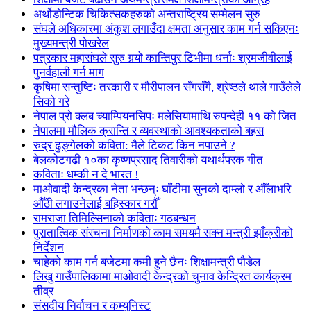
अर्थोडोन्टिक चिकित्सकहरुको अन्तराष्ट्रिय सम्मेलन सुरु
संघले अधिकारमा अंकुश लगाउँदा क्षमता अनुसार काम गर्न सकिएनः
मुख्यमन्त्री पोखरेल
पत्रकार महासंघले सुरु गर्‍यो कान्तिपुर टिभीमा धर्नाः श्रमजीवीलाई
पुनर्वहाली गर्न माग
कृषिमा सन्तुष्टिः तरकारी र मौरीपालन सँगसँगै, श्रेष्ठले थाले गाउँलेले
सिको गरे
नेपाल प्रो क्लब च्याम्पियनसिपः मलेसियामाथि रुपन्देही ११ को जित
नेपालमा मौलिक क्रान्ति र व्यवस्थाको आवश्यकताको बहस
रुद्र ढुङ्गेलको कविता: मैले टिकट किन नपाउने ?
बेलकोटगढी १०का कृष्णप्रसाद तिवारीको यथार्थपरक गीत
कविताः धम्की न दे भारत !
माओवादी केन्द्रका नेता भन्छन्ः घाँटीमा सुनको दाम्लो र औँलाभरि
औँठी लगाउनेलाई बहिस्कार गरौँ
रामराजा तिमिल्सिनाको कविताः गठबन्धन
पुरातात्विक संरचना निर्माणको काम समयमै सक्न मन्त्री झाँक्रीको
निर्देशन
चाहेको काम गर्न बजेटमा कमी हुने छैनः शिक्षामन्त्री पौडेल
लिखु गाउँपालिकामा माओवादी केन्द्रको चुनाव केन्द्रित कार्यक्रम
तीव्र
संसदीय निर्वाचन र कम्युनिस्ट