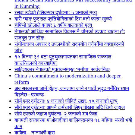
in Kunming
रसुवा उडेको हेलिकप्टर दुर्घटनाः ५ जनाको मृत्यु
दारी ग्याङ फुटसल प्रतियोगिताको टिम दर्ता फारम खुल्यो
चेपिण्डे खोलाले बगाएर ६ वर्षीय बालकको मृत्यु
नेपालको आर्थिक सामाजिक विकास नै चीनको उत्कट चाहना होः
राजदूत छन सोङ
संघीयताका अवसर र उपलब्धीको सदुपयोग गर्नुपर्नेमा वक्ताहरुको
जोड
१५ दिनमा ३१ वटा युट्युबलगायतका सामाजिक सञ्जाल
काउन्सिलको कारबाहीमा
साहित्यकार नेपालको मुक्तकसंग्रह ‘मनीषा’ सार्वजनिक
China’s commitment to modernization and deeper
reform
अब सरकारमा जाने होइन, जनतामा जाने र पार्टी सुदृढ गर्नेतिर ध्यान
दिइनेछ : प्रचण्ड
सौर्य एयर दुर्घटनाः ४ जनाको जीवितै उद्दार, १५ जनाको मृत्यु
सौर्य एयर दुर्घटनाः आफ्नै कर्मचारी लिएर पोखरा जाँदै थियो जहाज
सौर्य एयरको जहाज दुर्घटनाः २ जनाको शब फेला
बागमती सरकारमा माओवादीका शालिकरामका १८ महिनाः यस्तो भयो
काम
कविता – नानाथरी कुरा