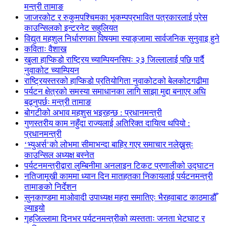
मन्त्री तामाङ
जाजरकोट र रुकुमपश्चिमका भूकम्पप्रभावित पत्रकारलाई प्रेस
काउन्सिलको इन्टरनेट सहुलियत
विद्युत महशुल निर्धारणका विषयमा स्याङ्जामा सार्वजनिक सुनुवाइ हुने
कविताः वैशाख
खुला हाप्किडो राष्ट्रिय च्याम्पियनसिपः २३ जिल्लालाई पछि पार्दै
नुवाकोट च्याम्पियन
राष्ट्रियस्तरको हाप्किडो प्रतियोगिता नुवाकोटको बेलकोटगढीमा
पर्यटन क्षेत्रको समस्या समाधानका लागि साझा मुद्दा बनाएर अघि
बढ्नुपर्छः मन्त्री तामाङ
बोगटीको अभाव महशुस भइरहन्छ : प्रधानमन्त्री
गुणस्तरीय काम नहुँदा राज्यलाई अतिरिक्त दायित्व थपियो :
प्रधानमन्त्री
‘भ्युअर्स’को लोभमा सीमाभन्दा बाहिर गएर समाचार नलेख्नुस्ः
काउन्सिल अध्यक्ष बस्नेत
पर्यटनमन्त्रीद्वारा लुम्बिनीमा अनलाइन टिकट प्रणालीको उद्घाटन
नतिजामूखी काममा ध्यान दिन मातहतका निकायलाई पर्यटनमन्त्री
तामाङको निर्देशन
सुनकाण्डमा मा‌ओवादी उपाध्यक्ष महरा समातिएः भैरहवाबाट काठमाडौँ
ल्याइयो
गृहजिल्लामा दिनभर पर्यटनमन्त्रीको व्यस्तताः जनता भेटघाट र