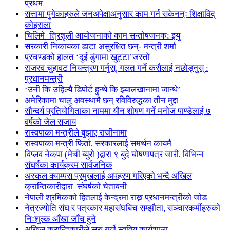
प्रथम
सत्तामा पुगेकाहरुले जनअपेक्षाअनुसार काम गर्न सकेनन्ः शिक्षाविद्
कोइराला
चिलिमे–त्रिशूली आयोजनाको काम सन्तोषजनक: इयु
सरकारी निकायका डाटा असुरक्षित छन्- मन्त्री शर्मा
प्रचण्डको हालत ‘दुई डुंगामा खुट्टा’जस्तो
राजस्व चुहावट नियन्त्रण गर्नुस्, गलत गर्ने कसैलाई नछोड्नुस् :
प्रधानमन्त्री
‘उनी कि उहिल्यै डिपोर्ट हुन्थे कि झ्यालखानामा जान्थे’
अमेरिकामा चालु अवस्थामै छन् रविविरुद्धका तीन मुद्दा
सौन्दर्य प्रतियोगिताका नाममा यौन शोषण गर्ने मनोज पाण्डेलाई ७
वर्षको जेल सजाय
रास्वपाका मन्त्रीले बुझाए राजीनामा
रास्वपाका मन्त्री फिर्ता, सरकारलाई समर्थन कायमै
विप्लव नेकपा (मेची ब्युरो )द्वारा ९ बुदे घोषणापत्र जारी, विभिन्न
संघर्षका कार्यक्रम सार्वजनिक
अस्कल क्याम्पस प्रमुखलाई अपहरण गरिएको भन्दै अखिल
क्रान्तिकारीद्वारा संघर्षको चेतावनी
नेपाली श्रमिकको हितलाई केन्द्रमा राख्न प्रधानमन्त्रीको जोड
नेत्रज्योति संघ र पत्रकार महासंघबिच सम्झौता, सञ्चारकर्मीहरुको
निःशुल्क आँखा जाँच हुने
अखिल क्रान्तिकारीले सुरु गर्यो स्ववियु कार्यशाला