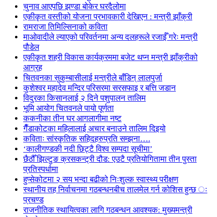
चुनाव आएपछि झण्डा बोकेर घरदैलोमा
एकीकृत वस्तीको योजना प्रभावकारी देखिएन : मन्त्री झाँक्री
रामराजा तिमिल्सिनाको कविता
माओवादीले ल्याएको परिवर्तनमा अन्य दलहरूले रजाईँ गरेः मन्त्री
पौडेल
एकीकृत शहरी विकास कार्यक्रममा बजेट थप्न मन्त्री झाँक्रीको
आग्रह
चितवनका सुकुम्बासीलाई मन्त्रीले बाँडिन् लालपुर्जा
कुशेश्वर महादेव मन्दिर परिसरमा सरसफाइ र बत्ति जडान
विदुरका किसानलाई २ दिने पशुपालन तालिम
भूमि आयोग चितवनले पायो पूर्णता
ककनीका तीन घर आगलागीमा नष्ट
गैँडाकोटका महिलालाई अचार बनाउने तालिम दिइयो
कविताः सांस्कृतिक सहिदहरुप्रति सम्झना….
‘कालीगण्डकी नदी छिट्टै विश्व सम्पदा सूचीमा’
छैठौँ झिल्टुङ क्रसकन्ट्री दौड: एउटै प्रतियोगितामा तीन पुस्ता
प्रतिस्पर्धामा
हुप्सेकोटमा २ सय भन्दा बढीको निःशुल्क स्वास्थ्य परीक्षण
स्थानीय तह निर्वाचनमा गठबन्धनबीच तालमेल गर्न कोशिस हुन्छ ः
प्रचण्ड
राजनीतिक स्थायित्वका लागि गठबन्धन आवश्यक: मुख्यमन्त्री