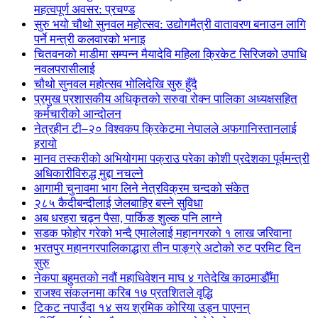
महत्वपूर्ण अवसर: प्रचण्ड
सुरु भयो चौथो सुनवल महोत्सव: उद्योगमैत्री वातावरण बनाउन लागि
पर्ने मन्त्री कलवारको भनाइ
चितवनको माडीमा सम्पन्न मैयादेवि महिला क्रिकेट सिरिजको उपाधि
नवलपरासीलाई
चौथो सुनवल महोत्सव भोलिदेखि सुरु हुँदै
प्रमुख प्रशासकीय अधिकृतको सरुवा रोक्न पालिका अध्यक्षसहित
कर्मचारीको आन्दोलन
नेत्रहीन टी–२० विश्वकप क्रिकेटमा नेपालले अफगानिस्तानलाई
हरायो
मानव तस्करीको अभियोगमा पक्राउ परेका कोशी प्रदेशका पूर्वमन्त्री
अधिकारीविरुद्ध मुद्दा नचल्ने
आगामी चुनावमा भाग लिने नेत्रविक्रम चन्दको संकेत
२८५ कैदीबन्दीलाई जेलबाहिर बस्ने सुविधा
अब धरहरा चढ्न पैसा, पार्किङ शुल्क पनि लाग्ने
सडक फोहोर गरेको भन्दै एमालेलाई महानगरको १ लाख जरिवाना
भरतपुर महानगरपालिकाद्धारा तीन पाङ्ग्रे अटोको रुट परमिट दिन
सुरु
नेकपा बहुमतको नवौं महाधिवेशन माघ ४ गतेदेखि काठमाडौँमा
राजश्व संकलनमा करिब १७ प्रतशितले वृद्धि
टिकट नपाउँदा १४ सय श्रमिक कोरिया उड्न पाएनन्