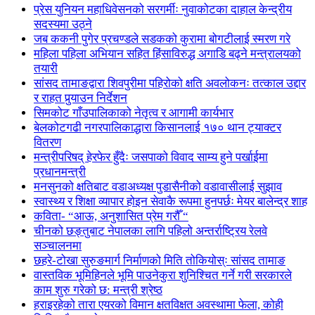
प्रेस युनियन महाधिवेसनको सरगर्मीः नुवाकोटका दाहाल केन्द्रीय
सदस्यमा उठ्ने
जब ककनी पुगेर प्रचण्डले सडकको कुरामा बोगटीलाई स्मरण गरे
महिला पहिला अभियान सहित हिंसाविरुद्ध अगाडि बढ्ने मन्त्रालयको
तयारी
सांसद तामाङद्वारा शिवपुरीमा पहिरोको क्षति अवलोकनः तत्काल उद्दार
र राहत पुर्‍याउन निर्देशन
सिमकोट गाँउपालिकाको नेतृत्व र आगामी कार्यभार
बेलकोटगढी नगरपालिकाद्धारा किसानलाई १७० थान ट्याक्टर
वितरण
मन्त्रीपरिषद् हेरफेर हुँदैः जसपाको विवाद साम्य हुने पर्खाईमा
प्रधानमन्त्री
मनसुनको क्षतिबाट वडाअध्यक्ष पुडासैनीको वडावासीलाई सुझाव
स्वास्थ्य र शिक्षा व्यापार होइन सेवाकै रूपमा हुनपर्छः मेयर बालेन्द्र शाह
कविता- “आऊ, अनुशासित प्रेम गरौँ “
चीनको छङ्तुबाट नेपालका लागि पहिलो अन्तर्राष्ट्रिय रेलवे
सञ्चालनमा
छहरे-टोखा सुरुङमार्ग निर्माणको मिति तोकियोस्ः सांसद तामाङ
वास्तविक भूमिहिनले भूमि पाउनेकुरा शुनिश्चित गर्ने गरी सरकारले
काम शुरु गरेको छ: मन्त्री श्रेष्ठ
हराइरहेको तारा एयरको विमान क्षतविक्षत अवस्थामा फेला, कोही