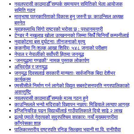
नवलपरासी काठमाडौँ सम्पर्क समन्वयन समितिको भेला आयोजक
समिति गठन
मातृभाषा पत्रकारिताको विकास हुनु जरुरी छः काउन्सिल अध्यक्ष
बस्नेत
युवाहरूमाथि सिंगो राष्ट्रको भरोसा छ : प्रधानमन्त्री
टेण्डर नै नखुलाइ खोला उत्खननको जिम्मा सिधैँ चिनियाँ कम्पनीलाई
नुवाकोटमा बस दुर्घटनाः तीनजनाको मृत्यु
ककनीमा निःशुल्क आखा शिविरः ५४८ जनाको परीक्षण
नेपाल र नेपालीको सर्वोपरी हितमा जनयुद्ध
‘जनयुद्धमा गण्डकी’ नामक पुस्तक लोकार्पण
अभिद्रोह र जनयुद्ध
जनयुद्ध दिवसलाई सरकारी मान्यताः सार्वजनिक बिदा देशैभर
कार्यक्रम
एमसीसीले निर्माण गर्न लागेको विद्युत सबस्टेसनप्रति नगरपालिकाको
असन्तुष्टि
नवलपरासी काठमाडौँ सम्पर्क मञ्च गठन हुने
काउन्सिलले भन्यो मदिराको विज्ञापन नछापः मिडियाले लत्याए आग्रह
इन्जिनियरिङ पढ्न विद्यार्थीलाई गाउँपालिकाले दियो साढे २ लाख
ढल्यो एमाले नेतृत्वको सुदूरपश्चिम सरकारः नयाँ मुख्यमन्त्रीमा
काँग्रेसका शाह
पालिकास्तरीय राष्ट्रपति रनिङ सिल्डमा भवानी मा.वि. रानीपौवा