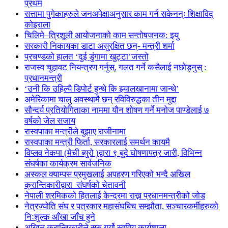
प्रथम
सत्तामा पुगेकाहरुले जनअपेक्षाअनुसार काम गर्न सकेनन्ः शिक्षाविद्
कोइराला
चिलिमे–त्रिशूली आयोजनाको काम सन्तोषजनक: इयु
सरकारी निकायका डाटा असुरक्षित छन्- मन्त्री शर्मा
प्रचण्डको हालत ‘दुई डुंगामा खुट्टा’जस्तो
राजस्व चुहावट नियन्त्रण गर्नुस्, गलत गर्ने कसैलाई नछोड्नुस् :
प्रधानमन्त्री
‘उनी कि उहिल्यै डिपोर्ट हुन्थे कि झ्यालखानामा जान्थे’
अमेरिकामा चालु अवस्थामै छन् रविविरुद्धका तीन मुद्दा
सौन्दर्य प्रतियोगिताका नाममा यौन शोषण गर्ने मनोज पाण्डेलाई ७
वर्षको जेल सजाय
रास्वपाका मन्त्रीले बुझाए राजीनामा
रास्वपाका मन्त्री फिर्ता, सरकारलाई समर्थन कायमै
विप्लव नेकपा (मेची ब्युरो )द्वारा ९ बुदे घोषणापत्र जारी, विभिन्न
संघर्षका कार्यक्रम सार्वजनिक
अस्कल क्याम्पस प्रमुखलाई अपहरण गरिएको भन्दै अखिल
क्रान्तिकारीद्वारा संघर्षको चेतावनी
नेपाली श्रमिकको हितलाई केन्द्रमा राख्न प्रधानमन्त्रीको जोड
नेत्रज्योति संघ र पत्रकार महासंघबिच सम्झौता, सञ्चारकर्मीहरुको
निःशुल्क आँखा जाँच हुने
अखिल क्रान्तिकारीले सुरु गर्यो स्ववियु कार्यशाला