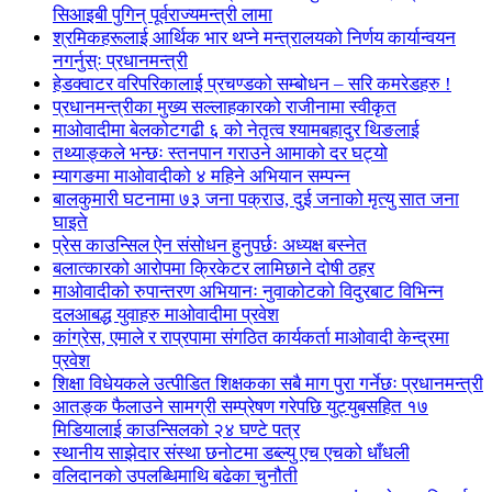
सिआइबी पुगिन् पूर्वराज्यमन्त्री लामा
श्रमिकहरूलाई आर्थिक भार थप्ने मन्त्रालयको निर्णय कार्यान्वयन
नगर्नुस्ः प्रधानमन्त्री
हेडक्वाटर वरिपरिकालाई प्रचण्डको सम्बोधन – सरि कमरेडहरु !
प्रधानमन्त्रीका मुख्य सल्लाहकारको राजीनामा स्वीकृत
माओवादीमा बेलकोटगढी ६ को नेतृत्व श्यामबहादुर थिङलाई
तथ्याङ्कले भन्छः स्तनपान गराउने आमाको दर घट्यो
म्यागङमा माओवादीको ४ महिने अभियान सम्पन्न
बालकुमारी घटनामा ७३ जना पक्राउ, दुई जनाको मृत्यु सात जना
घाइते
प्रेस काउन्सिल ऐन संसोधन हुनुपर्छः अध्यक्ष बस्नेत
बलात्कारको आरोपमा क्रिकेटर लामिछाने दोषी ठहर
माओवादीको रुपान्तरण अभियानः नुवाकोटको विदुरबाट विभिन्न
दलआबद्ध युवाहरु माओवादीमा प्रवेश
कांग्रेस, एमाले र राप्रपामा संगठित कार्यकर्ता माओवादी केन्द्रमा
प्रवेश
शिक्षा विधेयकले उत्पीडित शिक्षकका सबै माग पुरा गर्नेछः प्रधानमन्त्री
आतङ्क फैलाउने सामग्री सम्प्रेषण गरेपछि युट्युबसहित १७
मिडियालाई काउन्सिलको २४ घण्टे पत्र
स्थानीय साझेदार संस्था छनोटमा डब्ल्यु एच एचको धाँधली
वलिदानको उपलब्धिमाथि बढेका चुनौती