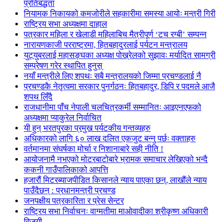
प्रतिबद्धता
नियामक निकायको कमजोरीले सहकारीमा समस्या आयोः मन्त्री गिरी
राष्ट्रिय सभा अध्यक्षमा दाहाल
पत्रकार महिला र खेलाडी महिलाबिच मैत्रीपूर्ण ‘टच रग्बी’ सम्पन्न
नारायणकाजी परराष्ट्रमा, हितबहादुरलाई पर्यटन मन्त्रालय
युट्युबरलाई महासङ्घका अध्यक्ष पोख्रेलको सुझावः मर्यादित सामग्री
सम्प्रेषण गरेर स्थापित हुनुस्
नयाँ मन्त्रीले लिए शपथः सबै मन्त्रालयको जिम्मा प्रचण्डलाई नै
प्रचण्डकै नेतृत्वमा सरकार पुनर्गठनः हितबहादुर, डिपि र पदमले आजै
शपथ लिँदै
राजधानीमा पाँच नेपाली चलचित्रकर्मी सम्मानितः आइएनएफको
अध्यक्षमा प्याकुरेल निर्वाचित
यी हुन् भरतपुरका प्रमुख पर्यटकीय गन्तव्यहरु
अधिकारको लागि ६० लाख दलित एकजुट बन्नु पर्छः वक्ताहरु
वर्तमानमा संघर्षका मोर्चा र निशानाबारे सही नीति !
आयोजनामै नभएको मोटरबाटोबारे भ्रामक समाचार लेखिएको भन्दै
ककनी गाउँपालिकाको आपत्ति
हजारौं मिटरब्याजपीडित किसानले न्याय पाएका छन्, लाखौंले न्याय
पाउँदैछन् : प्रधानमन्त्री प्रचण्ड
जनपक्षीय पत्रकारिता र प्रेस सेन्टर
राष्ट्रिय सभा निर्वाचनः वाग्मतीमा माओवादीका श्रीकृष्ण अधिकारी
विजयी