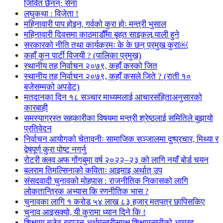
जिवित छैनन्: सेना
लघुकथा : विजेता !
महिनावारी पाप होइन, गर्वको कुरा होः मन्त्री भुसाल
महिनावारी दिवसमा काठमाडौँमा बृहत साइकल र्‍याली हुने
सरकारको नीति तथा कार्यक्रमः के के छन् प्रमुख कुरा￼
कहाँ कुन पार्टी विजयी ? (पालिका प्रमुख)
स्थानीय तह निर्वाचन २०७९, कहाँ कस्को जित
स्थानीय तह निर्वाचन २०७९, कहाँ कसले जिते ? (राती १०
बजेसम्मको अपडेट)
मतदानका दिन १८ सञ्चार माध्यमलाई आचारसंहिताअनुसारको
कारबाही
समस्याग्रस्त सहकारीका विषयमा मन्त्री श्रेष्ठलाई समितिले बुझायो
प्रतिवेदन
निर्वाचन आयोगको चेतावनीः सामाजिक सञ्जालमा दुष्प्रचार, मिथ्या र
द्वेषपूर्ण कुरा पोष्ट नगर्नु
रोटरी क्लव अफ गोंगबुमा वर्ष २०२२–२३ को लागि नयाँ बोर्ड चयन
बलराम तिमल्सिनाको कविताः आइमाइ अर्थात् उप
संसदवादी चुनावको मोहपास : राजनीतिक निकासको लागि
लोकतान्त्रिक अभ्यास कि रणनीतिक भास ?
चुनावका लागि १ करोड ५४ लाख ८३ हजार मतपत्र छापिसकिए
चुनाव आइसक्यो, यी कुरामा ध्यान दिने कि !
शिक्षामा बजेट बढाउन अर्थमन्त्रीसमक्ष शिक्षामन्त्रीको आग्रह