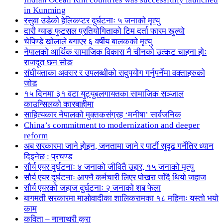
in Kunming
रसुवा उडेको हेलिकप्टर दुर्घटनाः ५ जनाको मृत्यु
दारी ग्याङ फुटसल प्रतियोगिताको टिम दर्ता फारम खुल्यो
चेपिण्डे खोलाले बगाएर ६ वर्षीय बालकको मृत्यु
नेपालको आर्थिक सामाजिक विकास नै चीनको उत्कट चाहना होः
राजदूत छन सोङ
संघीयताका अवसर र उपलब्धीको सदुपयोग गर्नुपर्नेमा वक्ताहरुको
जोड
१५ दिनमा ३१ वटा युट्युबलगायतका सामाजिक सञ्जाल
काउन्सिलको कारबाहीमा
साहित्यकार नेपालको मुक्तकसंग्रह ‘मनीषा’ सार्वजनिक
China’s commitment to modernization and deeper
reform
अब सरकारमा जाने होइन, जनतामा जाने र पार्टी सुदृढ गर्नेतिर ध्यान
दिइनेछ : प्रचण्ड
सौर्य एयर दुर्घटनाः ४ जनाको जीवितै उद्दार, १५ जनाको मृत्यु
सौर्य एयर दुर्घटनाः आफ्नै कर्मचारी लिएर पोखरा जाँदै थियो जहाज
सौर्य एयरको जहाज दुर्घटनाः २ जनाको शब फेला
बागमती सरकारमा माओवादीका शालिकरामका १८ महिनाः यस्तो भयो
काम
कविता – नानाथरी कुरा