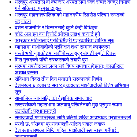
भरतपुर अस्पताल वा क्यान्सर अस्पतालमा रक्त संचार केन्द्र निमार्ण
गर्न सकिन्छ: प्रमुख दाहाल
भरतपुर महानगरपालिकाको महानगरीय रिङरोड पश्चिम खण्डको
उद्घाटन
दर्शन राजनीति र चिन्तनलाई बुझ्ने केही विधिहरु
कोटे अल इन वन रिसोर्ट झोरमा लाइभ कन्सर्ट हुने
पत्रकार महिलालाई प्रविधिमैत्री पत्रकारिता तालिम सुरु
म्यागङमा माओवादीको प्रशिक्षण तथा सम्मान कार्यक्रम
यस्तो भयो नुवाकोटमा नवौँ पोस्टबहादुर बोगटी स्मृति दिवस
मिस गुरुङको पाँचौ संस्करणको तयारी पुरा
भ्रममा नपरौँ सञ्जालका सबै विषय समाचार होइनन्: काउन्सिल
अध्यक्ष बस्नेत
संविधान दिवस तीन दिन मनाउने सरकारको निर्णय
देशभरका ६ हजार ७ सय ४३ वडाबाट माओवादीको विशेष अभियान
सुरु
सामाजिक न्यायसहितको वैज्ञानिक समाजवाद
राष्ट्रसंघको महासभामा जलवायु परिवर्तनको मुद्दा प्रमुख रूपमा
उठाउँछौँ : प्रधानमन्त्री
समाजवादी गणतन्त्रका लागि बलियो शक्ति आवश्यकः प्रधानमन्त्री
यस्तो छ, संसदमा प्रधानमन्त्री-सांसद सवाल जवाफ
देश रूपान्तरणका निम्ति पहिला माओवादी रूपान्तरण गर्नैपर्छ :
प्रधानमन्त्री