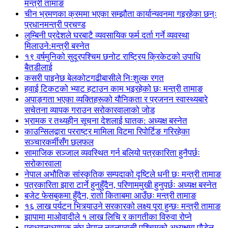
मन्त्री तामाङ
चीन भ्रमणका क्रममा भएका सम्झौता कार्यान्यवनमा गइरहेका छन्ः
प्रधानमन्त्री प्रचण्ड
लुम्बिनी प्रदेशले घरबाटै व्यवसायिक फर्म दर्ता गर्ने व्यवस्था
मिलाउने:मन्त्री बस्नेत
१९ वर्षमुनिको सुदूरपश्चिम छनोट राष्ट्रिय क्रिकेटको उपाधि
बैतडीलाई
कसरी पाइनेछ बेलकोटगढीबासीले निःशुल्क रगत
हवाई टिकटको भ्याट हटाउन काम भइरहेको छः मन्त्री तामाङ
अपाङ्गता भएका व्यक्तिहरूको यौनिकता र प्रजनन स्वास्थ्यबारे
सचेतना व्यापक गराउन सरोकारवालाको जोड
भ्रामक र तथ्यहीन सूचना देशलाई घातक: अध्यक्ष बस्नेत
काउन्सिलद्वारा परराष्ट्र मामिला विटमा रिपोर्टिङ गरिरहेका
सञ्चारकर्मीसँग छलफल
सामाजिक सञ्जाल व्यवस्थित गर्न बलियो पत्रकारिता हुनैपर्छः
सरोकारवाला
नेपाल अभौतिक सांस्कृतिक सम्पदाको दृष्टिले धनी छः मन्त्री तामाङ
पत्रकारिता झारा टार्ने हुनुहुँदैन, परिणाममुखी हुनुपर्छः अध्यक्ष बस्नेत
बजेट फेसबुकमा हुँदैन, रातो किताबमा आउँछः मन्त्री तामाङ
१६ लाख पर्यटन भित्र्याउने सरकारको लक्ष्य पूरा हुन्छः मन्त्री तामाङ
झापामा माओवादीले १ लाख लिचि र कागतीका विरुवा रोप्ने
प्राध्यानाध्यापक संघ नेपाल नवलपरासी पश्चिमको अध्यक्षमा पौडेल