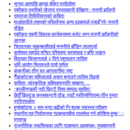
चुनाव आएपछि झण्डा बोकेर घरदैलोमा
एकीकृत वस्तीको योजना प्रभावकारी देखिएन : मन्त्री झाँक्री
रामराजा तिमिल्सिनाको कविता
माओवादीले ल्याएको परिवर्तनमा अन्य दलहरूले रजाईँ गरेः मन्त्री
पौडेल
एकीकृत शहरी विकास कार्यक्रममा बजेट थप्न मन्त्री झाँक्रीको
आग्रह
चितवनका सुकुम्बासीलाई मन्त्रीले बाँडिन् लालपुर्जा
कुशेश्वर महादेव मन्दिर परिसरमा सरसफाइ र बत्ति जडान
विदुरका किसानलाई २ दिने पशुपालन तालिम
भूमि आयोग चितवनले पायो पूर्णता
ककनीका तीन घर आगलागीमा नष्ट
गैँडाकोटका महिलालाई अचार बनाउने तालिम दिइयो
कविताः सांस्कृतिक सहिदहरुप्रति सम्झना….
‘कालीगण्डकी नदी छिट्टै विश्व सम्पदा सूचीमा’
छैठौँ झिल्टुङ क्रसकन्ट्री दौड: एउटै प्रतियोगितामा तीन पुस्ता
प्रतिस्पर्धामा
हुप्सेकोटमा २ सय भन्दा बढीको निःशुल्क स्वास्थ्य परीक्षण
स्थानीय तह निर्वाचनमा गठबन्धनबीच तालमेल गर्न कोशिस हुन्छ ः
प्रचण्ड
राजनीतिक स्थायित्वका लागि गठबन्धन आवश्यक: मुख्यमन्त्री