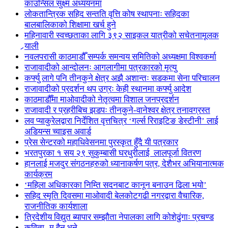
काउन्सिल सुक्ष्म अध्ययनमा
लोकतान्त्रिक सहिद सन्तति वृत्ति कोष स्थापनाः सहिदका
बालबालिकाको शिक्षामा खर्च हुने
महिनावारी स्वच्छताका लागि ३९२ साइकल यात्रीको सचेतनामूलक
र्‍याली
नवलपरासी काठमाडौँ सम्पर्क समन्वय समितिको अध्यक्षमा विश्वकर्मा
राजावादीको आन्दोलनः आगलागीमा पत्रकारको मृत्यु
कर्फ्यु लागे पनि तीनकुने क्षेत्र अझै अशान्तः सडकमा सेना परिचालन
राजावादीको प्रदर्शन थप उग्रः केही स्थानमा कर्फ्यु आदेश
काठमाडौँमा माओवादीको नेतृत्वमा विशाल जनप्रदर्शन
राजावादी र प्रहरीबिच झडपः तीनकुने-वानेश्वर क्षेत्र तनावग्रस्त
लव प्याकुरेलद्वारा निर्देशित वृत्तचित्र ‘गर्ल्स रिराइटिङ डेस्टीनी’ लाई
अडियन्स च्वाइस अवार्ड
प्रेस सेन्टरको महाधिवेसनमा पुरस्कृत हुँदै यी पत्रकार
भरतपुरका १ सय २९ सुकुम्बासी घरधुरीलाई लालपूर्जा वितरण
हानलाई मजदुर संगठनहरुको ध्यानाकर्षण पत्र, देशैभर अभियानात्मक
कार्यक्रम
‘महिला अधिकारका निम्ति सदनबाट कानून बनाउन ढिला भयो’
सहिद स्मृति दिवसमा माओवादी बेलकोटगढी नगरद्वारा वैचारिक,
राजनीतिक कार्यशाला
त्रिदेशीय विद्युत ब्यापार सम्झौता नेपालका लागि कोशेढुंगाः प्रचण्ड
कविता- म हैन भने