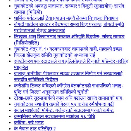
नुवाकोटको अबरुद्ध यातायात, सञ्चार र बिजुली खुलाइयोस्ः सासंद
तामाङ (भिडियो)
धार्मिक पर्यटनलाई टेवा पुर्‍याउन महावै लेकमा निःशुल्क चियापान
बोगटी पार्टीका डाक्टर र वैद्यभन्दा राम्रा थिएः प्रचण्ड, बोगटी स्मृति
प्रतिष्ठानको नेतृत्व अनन्तलाई
लिखुका आलु किसानलाई तत्काल क्षतिपूर्ति दिइयोस्: सांसद तामाङ
(भिडियोसहित)
नुवाकोट क्षेत्र नं. १ः गठबन्धनबाट तामाङको दाबी, महतको इच्छा
जिल्ला खेलकुद समिति नुवाकोटको अध्यक्षमा राई
स्पष्टीकरण एक स्टाटसले जग हल्लिनेहरुले दिनुपर्छः मछिन्द्र नरसिंह
प्याकुरेल
बालाजु-रानीपौवा-पीपलटार सडक तत्काल निर्माण गर्न सरकारलाई
संसदीय समितिको निर्देशन
करोडौँमा टिकट बेचिएको काँग्रेस बेलकोटगढी सभापतिको भनाइः
पुष्टि गर्न जिल्ला अनुशासन समितिको चुनौती
टोखा-छहरे सुरुङमार्गको काम अघि बढाउन सासंद तामाङको माग
नुवाकोटका स्थानीय तहको बेरुजु ५२ करोड रुपैयाँभन्दा बढी
सवाल माओवादी मोमेन्ट: गजेन्द्रको स्टाटसमा पुरुको कमेन्ट
कम्युनिस्ट संगठन सञ्चालनमा माओका १६ विधि
कविताः सबै भ्रष्ट
के नेपाल टाट पल्टिँदैछ ?