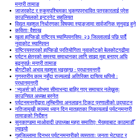
मन्त्री तामाङ
जाजरकोट र रुकुमपश्चिमका भूकम्पप्रभावित पत्रकारलाई प्रेस
काउन्सिलको इन्टरनेट सहुलियत
विद्युत महशुल निर्धारणका विषयमा स्याङ्जामा सार्वजनिक सुनुवाइ हुने
कविताः वैशाख
खुला हाप्किडो राष्ट्रिय च्याम्पियनसिपः २३ जिल्लालाई पछि पार्दै
नुवाकोट च्याम्पियन
राष्ट्रियस्तरको हाप्किडो प्रतियोगिता नुवाकोटको बेलकोटगढीमा
पर्यटन क्षेत्रको समस्या समाधानका लागि साझा मुद्दा बनाएर अघि
बढ्नुपर्छः मन्त्री तामाङ
बोगटीको अभाव महशुस भइरहन्छ : प्रधानमन्त्री
गुणस्तरीय काम नहुँदा राज्यलाई अतिरिक्त दायित्व थपियो :
प्रधानमन्त्री
‘भ्युअर्स’को लोभमा सीमाभन्दा बाहिर गएर समाचार नलेख्नुस्ः
काउन्सिल अध्यक्ष बस्नेत
पर्यटनमन्त्रीद्वारा लुम्बिनीमा अनलाइन टिकट प्रणालीको उद्घाटन
नतिजामूखी काममा ध्यान दिन मातहतका निकायलाई पर्यटनमन्त्री
तामाङको निर्देशन
सुनकाण्डमा मा‌ओवादी उपाध्यक्ष महरा समातिएः भैरहवाबाट काठमाडौँ
ल्याइयो
गृहजिल्लामा दिनभर पर्यटनमन्त्रीको व्यस्तताः जनता भेटघाट र