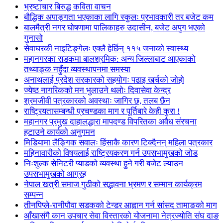
भ्रष्टाचार बिरुद्ध कविता वाचन
बौद्धिक अपाङ्गता भएकाका लागि स्कुलः प्रभावकारी तर बजेट कम
बालमैत्री नगर घोषणामा पालिकाहरु उदासीन, बजेट अपुग भएको
गुनासो
सेवाघरकी नाइटिङ्गेलः एक्लै हेर्छिन् ११५ जनाको स्वास्थ्य
महानगरका सडकमा बालश्रमिक: अन्य जिल्लाबाट आएकाको
तथ्याङ्क नहुँदा व्यवस्थापनमा समस्या
अनाथलाई प्रदेश सरकारको सहयोगः पढाइ खर्चको जोहो
ज्येष्ठ नागरिकको मन भुलाउने थलोः दिवासेवा केन्द्र
श्रमजीवी पत्रकारको अवस्थाः जागिर छ, तलब छैन
राष्ट्रियतासम्बन्धी प्रचण्डका माग र पूर्तिबारे केही कुरा !
महानगर प्रमुख दाहालद्धारा मापदण्ड विपरितका अवैध संरचना
हटाउने कार्यको अनुगमन
मिडियामा लैङ्गिक सवालः हिंसाकै कारण टिक्दैनन् महिला पत्रकार
महिनावारीको विषयलाई राष्ट्रियकरण गर्न उपसभामुखको जोड
निःशुल्क सेनिटरी प्याडको व्यवस्था हुने गरी बजेट ल्याउन
उपसभामुखको आग्रह
नेपाल खत्री समाज गुठीको सद्भावना भ्रमण र सम्मान कार्यक्रम
सम्पन्न
तीनपिप्ले-रानीपौवा सडकको टेन्डर आह्वान गर्न सांसद तामाङको माग
आँखासंगै कान उपचार सेवा विस्तारको योजनामा नेत्रज्योति संघ दाङ