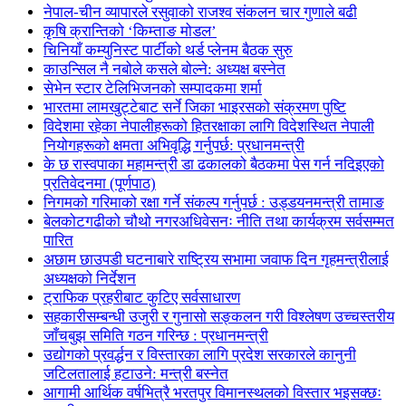
नेपाल-चीन व्यापारले रसुवाको राजश्व संकलन चार गुणाले बढी
कृषि क्रान्तिको ‘किम्ताङ मोडल’
चिनियाँ कम्युनिस्ट पार्टीको थर्ड प्लेनम बैठक सुरु
काउन्सिल नै नबोले कसले बोल्ने: अध्यक्ष बस्नेत
सेभेन स्टार टेलिभिजनको सम्पादकमा शर्मा
भारतमा लामखुट्टेबाट सर्ने जिका भाइरसको संक्रमण पुष्टि
विदेशमा रहेका नेपालीहरूको हितरक्षाका लागि विदेशस्थित नेपाली
नियोगहरूको क्षमता अभिवृद्धि गर्नुपर्छ: प्रधानमन्त्री
के छ रास्वपाका महामन्त्री डा ढकालको बैठकमा पेस गर्न नदिइएको
प्रतिवेदनमा (पूर्णपाठ)
निगमको गरिमाको रक्षा गर्ने संकल्प गर्नुपर्छ : उड्डयनमन्त्री तामाङ
बेलकोटगढीको चौथो नगरअधिवेसनः नीति तथा कार्यक्रम सर्वसम्मत
पारित
अछाम छाउपडी घटनाबारे राष्ट्रिय सभामा जवाफ दिन गृहमन्त्रीलाई
अध्यक्षको निर्देशन
ट्राफिक प्रहरीबाट कुटिए सर्वसाधारण
सहकारीसम्बन्धी उजुरी र गुनासो सङ्कलन गरी विश्लेषण उच्चस्तरीय
जाँचबुझ समिति गठन गरिन्छ : प्रधानमन्त्री
उद्योगको प्रवर्द्धन र विस्तारका लागि प्रदेश सरकारले कानुनी
जटिलतालाई हटाउने: मन्त्री बस्नेत
आगामी आर्थिक वर्षभित्रै भरतपुर विमानस्थलको विस्तार भइसक्छः