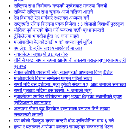
राष्ट्रिय सभा निर्वाचनः गण्डकी प्रदेशबाट मनरुपा विजयी
सकियो राष्ट्रिय सभा चुनावः आजै नतिजा आउने
रेल विभागले रेल मार्गबारे स्थलगत अध्ययन गर्ने
राष्ट्रपति रनिङ शिल्डमा पदक विजेता ८३ खेलाडी विद्यार्थी पुरस्कृत
भौतिक पूर्वाधारको बीमा गर्ने व्यवस्था गर्छौंः प्रधानमन्त्री
टुँडिखेलमा भागदौड हुँदा १६ जना घाइते
माओवादीमा बेलकोटगढी ५ को अध्यक्ष पूर्ण भूर्तेल
एमालेका केन्द्रीय सदस्य माओ‌वादीमा आए
नुवाकोटमा जुधाइयो ३८ हल गोरु
चौबीसै घण्टा समान रूपमा खानेपानी उपलब्ध गराउनुस्ः प्रधानमन्त्री
प्रचण्ड
नेपाल औषधि व्यवसायी संघ, नवलपुरको अध्यक्षमा विष्णु कँडेल
माओवादीको विधान सम्मेलन फागुन पहिलो साता
राप्ती नदि बस दुर्घटनाः मृत्यु हुनेको संख्या १२, आठ जनाको सनाखत
राप्ती पुलबाट नदिमा बस खस्यो: ५ जनाको मृत्यु
नुवाकोटमा एमसिए परियोजना लागु भएका क्षेत्रका स्थानीयले बुझाए
प्रजिअलाई ज्ञापनपत्र
अलपत्र गौतम बुद्ध क्रिकेट रङ्गशाला बनाउन तिनै तहका
सरकारको लगानी
यस वर्षको झिल्टुङ क्रस कन्ट्री दौड प्रतियोगिता माघ ६ गते
हत्या र बलत्कार आरोपमा पक्राउ रामबहादुर बम्जनलाई भेट्न