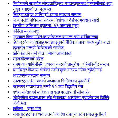
निर्वाचनले सङ्घीय लोकतान्त्रिक गणतन्त्रात्मक प्रणालीलाई अझ
सुदृढ बनाएको छः प्रचण्ड
छिटफुटबाहेक शान्तिपूर्ण रुपमा मतदान सम्पन्न
आज प्रतिनिधिसभा सदस्य निर्वाचनः देशैभर मतदान जारी
बैतडीमा जन्तिबस दुर्घटनाः १३ जनाको मृत्यु
कविता – अपजश
पुरस्कार वितरणबिनै काउन्सिलले सम्पन्न गर्‍यो वार्षिकोत्सव
हितेन्द्रदेव शाक्यलाई पद छाड्नुपर्ने नैतिक दबाबः समय बुझेर बाटो
खुलाउन मन्त्री घिसिङको म्यासेज
खतिवडाको नयाँ गीत जमाना आजकाल
सहनशीलताको ब्रेक
राममाया च्यामिनीसँग दशरथ चन्दको अनुरोध – प्रेमविनोद नन्दन
चलचित्र विकास बोर्डका नवनियुक्त सदस्य गणेश सुवेदीलाई
आइएनएनएफद्वारा सम्मान
एनआरएनए बेलायतको अध्यक्षमा जिलिङका पुडासैनी
महानगर यातायातले थप्यो १२ वटा विद्युतीय बस
गणेश पण्डितको कवितासङ्ग्रह कालापानी लोकार्पण
फोहोरमैला व्यवस्थापन संघ नेपालको अध्यक्षमा नुवाकोटका घिमिरे
निर्वाचित
कविता – सुख भोग
समाचार हटाउने अदालतको आदेश र पत्रकार पक्राउ पुर्जीबारे