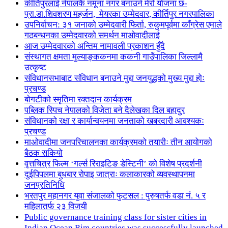
कीर्तिपुरलाई नेपालकै नमूना नगर बनाउने मेरो योजना छ-
प्रा.डा.शिवशरण महर्जन, मेयरका उम्मेदवार, कीर्तिपुर नगरपालिका
उपनिर्वाचन: ३१ जनाको उम्मेदवारी फिर्ता, रुकुमपूर्वमा काँग्रेस एमाले
गठबन्धनका उम्मेदवारको समर्थन माओवादीलाई
आज उम्मेदवारको अन्तिम नामावली प्रकाशन हुँदै
संस्थागत क्षमता मुल्याङ्ककनमा ककनी गाउँपालिका जिल्लामै
उत्कृष्ट
संविधानसभाबाट संविधान बनाउने मुद्दा जनयुद्धको मुख्य मुद्दा होः
प्रचण्ड
बोगटीको स्मृतिमा रक्तदान कार्यक्रम
पब्लिक स्पिच नेपालको विजेता बने दैलेखका दिल बहादुर
संविधानको रक्षा र कार्यान्वयनमा जनताको खबरदारी आवश्यकः
प्रचण्ड
माओवादीमा जनपरिचालनका कार्यक्रमको तयारीः तीन आयोगको
बैठक सकियो
वृत्तचित्र फिल्म ‘गर्ल्स रिराइटिङ डेस्टिनी’ को विशेष प्रदर्शनी
दुईपिपलमा बुधबार रोपाइ जात्राः कलाकारको व्यवस्थापनमा
जनप्रतिनिधि
भरतपुर महानगर युवा संजालको फुटसल : पुरुषतर्फ वडा नं. ५ र
महिलातर्फ २३ विजयी
Public governance training class for sister cities in
Indian Ocean Rim countries was successfully launched