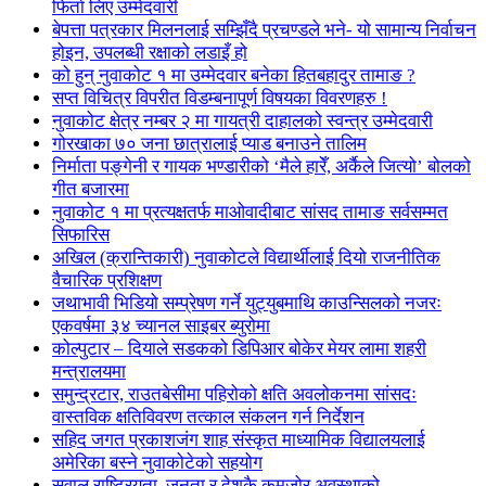
फिर्ता लिए उम्मेदवारी
बेपत्ता पत्रकार मिलनलाई सम्झिँदै प्रचण्डले भने- यो सामान्य निर्वाचन
होइन, उपलब्धी रक्षाको लडाइँ हो
को हुन् नुवाकोट १ मा उम्मेदवार बनेका हितबहादुर तामाङ ?
सप्त विचित्र विपरीत विडम्बनापूर्ण विषयका विवरणहरु !
नुवाकोट क्षेत्र नम्बर २ मा गायत्री दाहालको स्वन्त्र उम्मेदवारी
गोरखाका ७० जना छात्रालाई प्याड बनाउने तालिम
निर्माता पङ्गेनी र गायक भण्डारीको ‘मैले हारेँ, अर्कैले जित्यो’ बोलको
गीत बजारमा
नुवाकोट १ मा प्रत्यक्षतर्फ माओवादीबाट सांसद तामाङ सर्वसम्मत
सिफारिस
अखिल (क्रान्तिकारी) नुवाकोटले विद्यार्थीलाई दियो राजनीतिक
वैचारिक प्रशिक्षण
जथाभावी भिडियो सम्प्रेषण गर्ने युट्युबमाथि काउन्सिलको नजरः
एकवर्षमा ३४ च्यानल साइबर ब्युरोमा
कोल्पुटार – दियाले सडकको डिपिआर बोकेर मेयर लामा शहरी
मन्त्रालयमा
समुन्द्रटार, राउतबेसीमा पहिरोको क्षति अवलोकनमा सांसदः
वास्तविक क्षतिविवरण तत्काल संकलन गर्न निर्देशन
सहिद जगत प्रकाशजंग शाह संस्कृत माध्यामिक विद्यालयलाई
अमेरिका बस्ने नुवाकोटेको सहयोग
सवाल राष्ट्रियता, जनता र देशकै कमजोर अवस्थाको