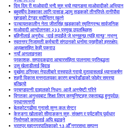
दिम दिम री माओवादी भन्दै सुरु भयो म्यागङमा माओवादीको अभियान
बहुवर्षीय ठेक्काका लागि पासाङ ल्हामु सडकको तीनपिप्ले-रानीपौवा
खण्डको टेण्डर भदौभित्र खुल्ने
पञ्चायतकालीन नेता जीतसिंह खड्काको स्मृतिग्रन्थ सार्वजनिक
माओवादी आन्दोलनका २३३ प्रमुख उपलब्धिहरू
बहिनीलाई अनुरोध, ‘दाई तपाईंले जे भन्नुहुन्छ त्यहि मान्छु’ नभन्नु
स्वतन्त्र निजामती कर्मचारी संगठनको धर्नामा प्रहरीको हस्तक्षेपः
अध्यक्षसहित केही पक्राउ
नयाँ अनलाइनका
प्रकाशक, सम्पादकद्वारा आचारसंहिता पालनामा प्रतिबद्धता
उसु खेलाडीलाई बिदाइ
दुबईमा ठगिएका नेपालीबारे रास्वपाले गरायो दुतावासलाई ध्यानाकर्षण
शहरी विकास मन्त्रालयका कारण बन्चरेडाँडाको फोहोर समस्या
बल्झियो
प्रचण्डपत्नी दाहालको निधनः आजै अन्त्येष्टी गरिने
विगतका अनुभवबाट शिक्षा लिएर कम्युनिष्टहरु एकताबद्ध हुनुपर्दछः
प्रधानमन्त्री
बेलकोटगढीमा गुनासो सुन्न कल सेन्टर
केरुङ्गा खोलाको सीमाङ्कन सुरु, संरक्षण र पर्यटकीय पूर्वाधार
निर्माणको कामलाई अघि बढाइने
भरतपुर महानगरपालिकाको १३ औँ नगरसभा सम्पन्न