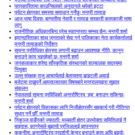
पत्रकारितामा काउन्सिलको अनुदानले थपेको इट्टा
पर्यटन क्षेत्रका समस्या समाधान गर्नेछुः मन्त्री तामाङ
आज भाषा दिवसः बाग्मतीमा नेवारी र तामाङ सरकारी कामकाजी भाषा
लागु
राजनीतिक अधिकारबिना प्रेस स्वतन्त्रता सम्भव छैनः मन्त्री शर्मा
इमान्दारिताका साथ जनताकाे सेवा गर्न पालिकाका नेता कार्यकर्तालाई
मन्त्री तामाङको निर्देशन
सूचना प्रविधिका क्षेत्रमा लगानी बढाउन आवश्यक नीति, कानुन
बनाउने काम भइरहेको छः मन्त्री शर्मा
जनकलाकार श्रेष्ठ साँस्कृतिक संस्थानको सञ्चालक सदस्यमा
नियुक्त
उल्लु संरक्षक राजु आचार्यलाई बेलायतमा ह्वाइटली अवार्ड
बजेटमा राख्नुपर्ने आमसञ्चारका विषयबारे मन्त्रालयद्वारा सुझाव
संकलन
नेपाललाई सूचना प्रविधिको अन्तर्राष्ट्रिय ‘हब’ बनाउन सकिन्छः
मन्त्री शर्मा
पर्यटन क्षेत्रको विकासका लागि निजीक्षेत्रसँग सहकार्य गरी नीतिगत
सुधार गर्ने छौँ: मन्त्री तामाङ
निकुञ्ज वार्डेनको ज्यादती: मध्यवर्ती क्षेत्र उपभोक्ता समितिलाई नै
बाइपास, काग्रेसले बुझायो प्रजिअलाई ज्ञापनपत्र
ककनीमा अन्तर्राष्ट्रिय प्रदर्शनी केन्द्र बनाउने काम अघि बढ्योः