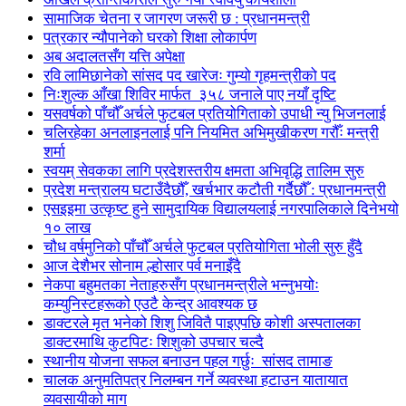
सामाजिक चेतना र जागरण जरूरी छ : प्रधानमन्त्री
पत्रकार न्यौपानेको घरको शिक्षा लोकार्पण
अब अदालतसँग यत्ति अपेक्षा
रवि लामिछानेको सांसद पद खारेजः गुम्यो गृहमन्त्रीको पद
निःशुल्क आँखा शिविर मार्फत ३५८ जनाले पाए नयाँ दृष्टि
यसवर्षको पाँचौँ अर्चले फुटबल प्रतियोगिताको उपाधी न्यु भिजनलाई
चलिरहेका अनलाइनलाई पनि नियमित अभिमुखीकरण गरौँः मन्त्री
शर्मा
स्वयम् सेवकका लागि प्रदेशस्तरीय क्षमता अभिवृद्धि तालिम सुरु
प्रदेश मन्त्रालय घटाउँदैछौँ, खर्चभार कटौती गर्दैछौँ : प्रधानमन्त्री
एसइइमा उत्कृष्ट हुने सामुदायिक विद्यालयलाई नगरपालिकाले दिनेभयो
१० लाख
चौध वर्षमुनिको पाँचौँ अर्चले फुटबल प्रतियोगिता भोली सुरु हुँदै
आज देशैभर सोनाम ल्होसार पर्व मनाइँदै
नेकपा बहुमतका नेताहरुसँग प्रधानमन्त्रीले भन्नुभयोः
कम्युनिस्टहरूको एउटै केन्द्र आवश्यक छ
डाक्टरले मृत भनेको शिशु जिवितै पाइएपछि कोशी अस्पतालका
डाक्टरमाथि कुटपिटः शिशुको उपचार चल्दै
स्थानीय योजना सफल बनाउन पहल गर्छुः सांसद तामाङ
चालक अनुमतिपत्र निलम्बन गर्ने व्यवस्था हटाउन यातायात
व्यवसायीको माग