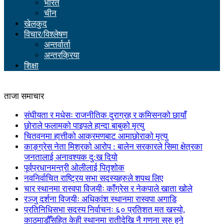
भारत
चीन
खेलकुद
विचार/विश्लेषण
अन्तर्वार्ता
अन्तरक्रिया
शिक्षा
ताजा समाचार
संघीयता र मधेसः राजनीतिक दुराग्रह र कमिसनको छायाँ
छोराले फलामको पाइपले हान्दा बाबुको मृत्यु
चितवनमा हात्तीको आक्रमणबाट आमाछोराको मृत्यु
काङ्ग्रेस नेता मिश्रको आरोप : बालेन सरकारले सिमा क्षेत्रका
जनतालाई अनावश्यक दु:ख दियो
पूर्वप्रधानमन्त्री ओलीलाई पितृशोक
नवनिर्वाचित राष्ट्रिय सभा सदस्यहरुले शपथ लिए
चार स्थानमा रास्वपा विजयीः काँग्रेस र नेकपाले खाता खोले
रञ्जु दर्शना विजयीः अधिकांश स्थानमा रास्वपा अगाडि
प्रतिनिधिसभा सदस्य निर्वाचनः ६० प्रतिशत मत खस्यो,
काठमाडौँसहित केही स्थानमा रातीदेखि नै गणना सुरु हुने