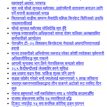
महत्वपूर्ण अवसर: प्रचण्ड
सुरु भयो चौथो सुनवल महोत्सव: उद्योगमैत्री वातावरण बनाउन लागि
पर्ने मन्त्री कलवारको भनाइ
चितवनको माडीमा सम्पन्न मैयादेवि महिला क्रिकेट सिरिजको उपाधि
नवलपरासीलाई
चौथो सुनवल महोत्सव भोलिदेखि सुरु हुँदै
प्रमुख प्रशासकीय अधिकृतको सरुवा रोक्न पालिका अध्यक्षसहित
कर्मचारीको आन्दोलन
नेत्रहीन टी–२० विश्वकप क्रिकेटमा नेपालले अफगानिस्तानलाई
हरायो
मानव तस्करीको अभियोगमा पक्राउ परेका कोशी प्रदेशका पूर्वमन्त्री
अधिकारीविरुद्ध मुद्दा नचल्ने
आगामी चुनावमा भाग लिने नेत्रविक्रम चन्दको संकेत
२८५ कैदीबन्दीलाई जेलबाहिर बस्ने सुविधा
अब धरहरा चढ्न पैसा, पार्किङ शुल्क पनि लाग्ने
सडक फोहोर गरेको भन्दै एमालेलाई महानगरको १ लाख जरिवाना
भरतपुर महानगरपालिकाद्धारा तीन पाङ्ग्रे अटोको रुट परमिट दिन
सुरु
नेकपा बहुमतको नवौं महाधिवेशन माघ ४ गतेदेखि काठमाडौँमा
राजश्व संकलनमा करिब १७ प्रतशितले वृद्धि
टिकट नपाउँदा १४ सय श्रमिक कोरिया उड्न पाएनन्