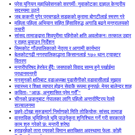
प्रेस युनियन महाधिवेसनको सरगर्मीः नुवाकोटका दाहाल केन्द्रीय
सदस्यमा उठ्ने
जब ककनी पुगेर प्रचण्डले सडकको कुरामा बोगटीलाई स्मरण गरे
महिला पहिला अभियान सहित हिंसाविरुद्ध अगाडि बढ्ने मन्त्रालयको
तयारी
सांसद तामाङद्वारा शिवपुरीमा पहिरोको क्षति अवलोकनः तत्काल उद्दार
र राहत पुर्‍याउन निर्देशन
सिमकोट गाँउपालिकाको नेतृत्व र आगामी कार्यभार
बेलकोटगढी नगरपालिकाद्धारा किसानलाई १७० थान ट्याक्टर
वितरण
मन्त्रीपरिषद् हेरफेर हुँदैः जसपाको विवाद साम्य हुने पर्खाईमा
प्रधानमन्त्री
मनसुनको क्षतिबाट वडाअध्यक्ष पुडासैनीको वडावासीलाई सुझाव
स्वास्थ्य र शिक्षा व्यापार होइन सेवाकै रूपमा हुनपर्छः मेयर बालेन्द्र शाह
कविता- “आऊ, अनुशासित प्रेम गरौँ “
चीनको छङ्तुबाट नेपालका लागि पहिलो अन्तर्राष्ट्रिय रेलवे
सञ्चालनमा
छहरे-टोखा सुरुङमार्ग निर्माणको मिति तोकियोस्ः सांसद तामाङ
वास्तविक भूमिहिनले भूमि पाउनेकुरा शुनिश्चित गर्ने गरी सरकारले
काम शुरु गरेको छ: मन्त्री श्रेष्ठ
हराइरहेको तारा एयरको विमान क्षतविक्षत अवस्थामा फेला, कोही