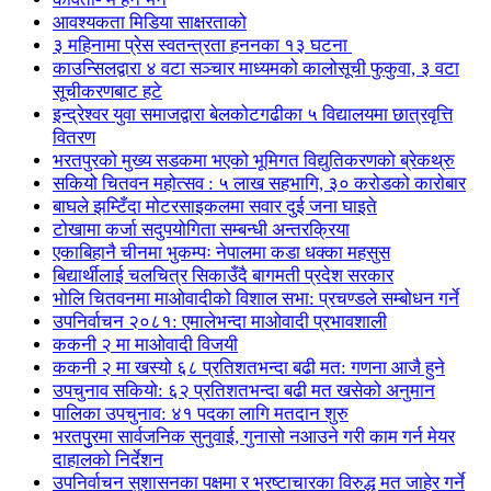
आवश्यकता मिडिया साक्षरताको
३ महिनामा प्रेस स्वतन्त्रता हननका १३ घटना
काउन्सिलद्वारा ४ वटा सञ्चार माध्यमको कालोसूची फुकुवा, ३ वटा
सूचीकरणबाट हटे
इन्द्रेश्वर युवा समाजद्वारा बेलकोटगढीका ५ विद्यालयमा छात्रवृत्ति
वितरण
भरतपुरको मुख्य सडकमा भएको भूमिगत विद्युतिकरणको ब्रेकथ्रु
सकियो चितवन महोत्सव : ५ लाख सहभागि, ३० करोडको कारोबार
बाघले झम्टिँदा मोटरसाइकलमा सवार दुई जना घाइते
टोखामा कर्जा सदुपयोगिता सम्बन्धी अन्तरक्रिया
एकाबिहानै चीनमा भुकम्पः नेपालमा कडा धक्का महसुस
बिद्यार्थीलाई चलचित्र सिकाउँदै बागमती प्रदेश सरकार
भोलि चितवनमा माओवादीको विशाल सभा: प्रचण्डले सम्बोधन गर्ने
उपनिर्वाचन २०८१: एमालेभन्दा माओवादी प्रभावशाली
ककनी २ मा माओवादी विजयी
ककनी २ मा खस्यो ६८ प्रतिशतभन्दा बढी मत: गणना आजै हुने
उपचुनाव सकियो: ६२ प्रतिशतभन्दा बढी मत खसेको अनुमान
पालिका उपचुनाव: ४१ पदका लागि मतदान शुरु
भरतपुुरमा सार्वजनिक सुनुवाई, गुनासो नआउने गरी काम गर्न मेयर
दाहालको निर्देशन
उपनिर्वाचन सुशासनका पक्षमा र भ्रष्टाचारका विरुद्ध मत जाहेर गर्ने