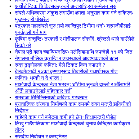
अर्थोडोन्टिक चिकित्सकहरुको अन्तराष्ट्रिय सम्मेलन सुरु
संघले अधिकारमा अंकुश लगाउँदा क्षमता अनुसार काम गर्न सकिएनः
मुख्यमन्त्री पोखरेल
पत्रकार महासंघले सुरु गर्‍यो कान्तिपुर टिभीमा धर्नाः श्रमजीवीलाई
पुनर्वहाली गर्न माग
कृषिमा सन्तुष्टिः तरकारी र मौरीपालन सँगसँगै, श्रेष्ठले थाले गाउँलेले
सिको गरे
नेपाल प्रो क्लब च्याम्पियनसिपः मलेसियामाथि रुपन्देही ११ को जित
नेपालमा मौलिक क्रान्ति र व्यवस्थाको आवश्यकताको बहस
रुद्र ढुङ्गेलको कविता: मैले टिकट किन नपाउने ?
बेलकोटगढी १०का कृष्णप्रसाद तिवारीको यथार्थपरक गीत
कविताः धम्की न दे भारत !
माओवादी केन्द्रका नेता भन्छन्ः घाँटीमा सुनको दाम्लो र औँलाभरि
औँठी लगाउनेलाई बहिस्कार गरौँ
रामराजा तिमिल्सिनाको कविताः गठबन्धन
पुरातात्विक संरचना निर्माणको काम समयमै सक्न मन्त्री झाँक्रीको
निर्देशन
चाहेको काम गर्न बजेटमा कमी हुने छैनः शिक्षामन्त्री पौडेल
लिखु गाउँपालिकामा माओवादी केन्द्रको चुनाव केन्द्रित कार्यक्रम
तीव्र
संसदीय निर्वाचन र कम्युनिस्ट