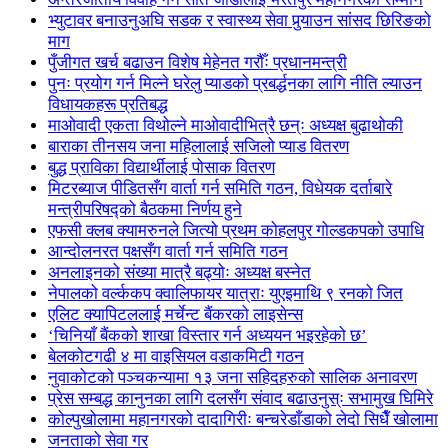
भ्युटावर बनाउनुअघि सडक र स्वास्थ्य सेवा पुर्‍याउन सांसद छिरिङको
माग
पुँजीगत खर्च बढाउन विशेष मेहेनत गरौँः प्रधानमन्त्री
पुनः प्रयोग गर्न मिल्ने घरेलु प्याडको प्रबर्द्धनका लागि नीति ल्याउन
विधायकहरू प्रतिबद्ध
माओवादी एकता विथोल्ने माओवादीभित्रै छन्ः अध्यक्ष बुढाथोकी
बाराका तीनसय जना महिलालाई सजिलो प्याड वितरण
बुद्ध प्राविका विद्यार्थीलाई पोसाक वितरण
मिटरब्याज पीडितसँग वार्ता गर्न समिति गठन, विधेयक दर्ताबारे
मन्त्रीपरिषद्को बैठकमा निर्णय हुने
एफसी क्लब क्यामरुनले जित्यो प्रथम कोहलपुर गोल्डकपको उपाधि
आन्दोलनरत पक्षसँग वार्ता गर्न समिति गठन
अनलाइनको संख्या मात्रै बढ्योः अध्यक्ष बस्नेत
नेपालको वर्ल्ककप क्वालिफायर यात्राः युएइमाथि ९ रनको जित
एलिट क्यापिटललाई मर्चेन्ट बैंकरको लाइसेन्स
‘चिनियाँ बैंकको शाखा विस्तार गर्न अध्ययन भइरहेको छ’
बेलकोटगढी ४ मा वाइसियल वडाकमिटी गठन
नुवाकोटको पञ्चकन्यामा १३ जना सहिदहरुको सालिक अनावरण
प्रेस सम्बद्ध कानुनका लागि दलसँग संवाद बढाउनुस्ः सभामुख घिमिरे
कोल्पुखोलामा महानगरको दादागिरीः बन्चरेडाँडाको लेदो सिधैँ खोलामा
जनताको सेवा गर