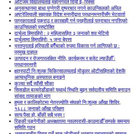
अटिजम विद्यालयलाई महानगरले दियो ई–रिक्सा
अनुसन्धानमा बाधा पुग्नेगरी दुष्प्रचार नगर्न काउन्सिलको अपिल
अष्ट्रेलियाली सहायक विदेश मन्त्रीद्वारा प्रधानमन्त्रीसँग भेटवार्ता
पत्रकारलाई पक्राउ र कारबाही गर्न प्रहरीलाई पत्राचार नगरिएको
काउन्सिलको प्रष्टोक्ति
दार्चुला हिमपहिरो : २ महिलासहित ३ जनाको शव भेटियो
दार्चुलामा हिमपहिरोः ५ जना बेपत्ता
भरतपुरलाई हरियाली बगैँचाको रुपमा विकास गर्न लागिएको छ :
प्रमुख दाहाल
उत्पादन र रोजगारलक्षित नीति, कार्यक्रम र बजेट ल्याउँछौँ :
प्रधानमन्त्री
क्षत्रपाटी निःशुल्क चिकित्सालयलाई मोडुलर ओटीसहितको देशकै
अत्याधुनिक अस्पताल बनाइने
कुञ्चा सर्दै व्याँसी सौका
सिसडोल बञ्चरेडाँडाको यथार्थ स्थिति बुझ्न सर्वदलीय समिति बनाउन
सांसद तामाङको माग
हुम्ला र कालिकोटमा नेत्रज्योति संघको निःशुल्क आँखा शिविर,
१६८८ जनाको आँखा परिक्षण
सत्य पैसा हो, बाँकी सबै भ्रम !
रिङ्की पङ्गेनीको अध्यक्षतामा नवलपरासी-काठमाडौँ सम्पर्क समन्वय
समिति गठन
अन्तरजातीय विवाह गर्ने सात जोडीलाई भरतपुर महानगरको सम्मान