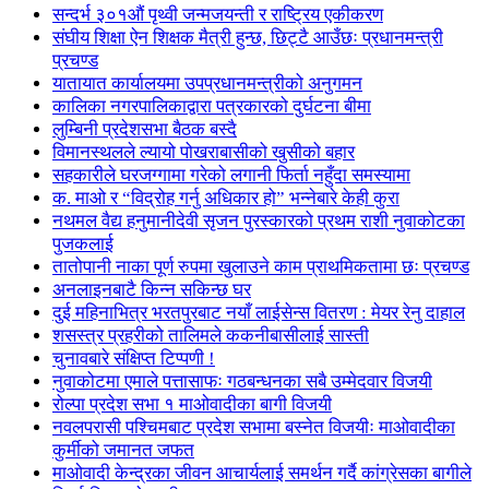
सन्दर्भ ३०१औं पृथ्वी जन्मजयन्ती र राष्ट्रिय एकीकरण
संघीय शिक्षा ऐन शिक्षक मैत्री हुन्छ, छिट्टै आउँछः प्रधानमन्त्री
प्रचण्ड
यातायात कार्यालयमा उपप्रधानमन्त्रीको अनुगमन
कालिका नगरपालिकाद्वारा पत्रकारको दुर्घटना बीमा
लुम्बिनी प्रदेशसभा बैठक बस्दै
विमानस्थलले ल्यायो पोखराबासीको खुसीको बहार
सहकारीले घरजग्गामा गरेको लगानी फिर्ता नहुँदा समस्यामा
क. माओ र “विद्रोह गर्नु अधिकार हो” भन्नेबारे केही कुरा
नथमल वैद्य हनुमानीदेवी सृजन पुरस्कारको प्रथम राशी नुवाकोटका
पुजकलाई
तातोपानी नाका पूर्ण रुपमा खुलाउने काम प्राथमिकतामा छः प्रचण्ड
अनलाइनबाटै किन्न सकिन्छ घर
दुई महिनाभित्र भरतपुरबाट नयाँ लाईसेन्स वितरण : मेयर रेनु दाहाल
शसस्त्र प्रहरीको तालिमले ककनीबासीलाई सास्ती
चुनावबारे संक्षिप्त टिप्पणी !
नुवाकोटमा एमाले पत्तासाफः गठबन्धनका सबै उम्मेदवार विजयी
रोल्पा प्रदेश सभा १ माओवादीका बागी विजयी
नवलपरासी पश्चिमबाट प्रदेश सभामा बस्नेत विजयीः माओवादीका
कुर्मीको जमानत जफत
माओवादी केन्द्रका जीवन आचार्यलाई समर्थन गर्दै कांग्रेसका बागीले