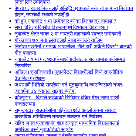
फिर्ता लिए उम्मेदवारी
बेपत्ता पत्रकार मिलनलाई सम्झिँदै प्रचण्डले भने- यो सामान्य निर्वाचन
होइन, उपलब्धी रक्षाको लडाइँ हो
को हुन् नुवाकोट १ मा उम्मेदवार बनेका हितबहादुर तामाङ ?
सप्त विचित्र विपरीत विडम्बनापूर्ण विषयका विवरणहरु !
नुवाकोट क्षेत्र नम्बर २ मा गायत्री दाहालको स्वन्त्र उम्मेदवारी
गोरखाका ७० जना छात्रालाई प्याड बनाउने तालिम
निर्माता पङ्गेनी र गायक भण्डारीको ‘मैले हारेँ, अर्कैले जित्यो’ बोलको
गीत बजारमा
नुवाकोट १ मा प्रत्यक्षतर्फ माओवादीबाट सांसद तामाङ सर्वसम्मत
सिफारिस
अखिल (क्रान्तिकारी) नुवाकोटले विद्यार्थीलाई दियो राजनीतिक
वैचारिक प्रशिक्षण
जथाभावी भिडियो सम्प्रेषण गर्ने युट्युबमाथि काउन्सिलको नजरः
एकवर्षमा ३४ च्यानल साइबर ब्युरोमा
कोल्पुटार – दियाले सडकको डिपिआर बोकेर मेयर लामा शहरी
मन्त्रालयमा
समुन्द्रटार, राउतबेसीमा पहिरोको क्षति अवलोकनमा सांसदः
वास्तविक क्षतिविवरण तत्काल संकलन गर्न निर्देशन
सहिद जगत प्रकाशजंग शाह संस्कृत माध्यामिक विद्यालयलाई
अमेरिका बस्ने नुवाकोटेको सहयोग
सवाल राष्ट्रियता, जनता र देशकै कमजोर अवस्थाको