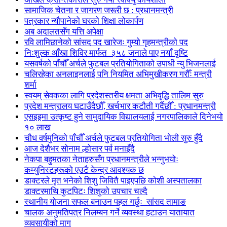
सामाजिक चेतना र जागरण जरूरी छ : प्रधानमन्त्री
पत्रकार न्यौपानेको घरको शिक्षा लोकार्पण
अब अदालतसँग यत्ति अपेक्षा
रवि लामिछानेको सांसद पद खारेजः गुम्यो गृहमन्त्रीको पद
निःशुल्क आँखा शिविर मार्फत ३५८ जनाले पाए नयाँ दृष्टि
यसवर्षको पाँचौँ अर्चले फुटबल प्रतियोगिताको उपाधी न्यु भिजनलाई
चलिरहेका अनलाइनलाई पनि नियमित अभिमुखीकरण गरौँः मन्त्री
शर्मा
स्वयम् सेवकका लागि प्रदेशस्तरीय क्षमता अभिवृद्धि तालिम सुरु
प्रदेश मन्त्रालय घटाउँदैछौँ, खर्चभार कटौती गर्दैछौँ : प्रधानमन्त्री
एसइइमा उत्कृष्ट हुने सामुदायिक विद्यालयलाई नगरपालिकाले दिनेभयो
१० लाख
चौध वर्षमुनिको पाँचौँ अर्चले फुटबल प्रतियोगिता भोली सुरु हुँदै
आज देशैभर सोनाम ल्होसार पर्व मनाइँदै
नेकपा बहुमतका नेताहरुसँग प्रधानमन्त्रीले भन्नुभयोः
कम्युनिस्टहरूको एउटै केन्द्र आवश्यक छ
डाक्टरले मृत भनेको शिशु जिवितै पाइएपछि कोशी अस्पतालका
डाक्टरमाथि कुटपिटः शिशुको उपचार चल्दै
स्थानीय योजना सफल बनाउन पहल गर्छुः सांसद तामाङ
चालक अनुमतिपत्र निलम्बन गर्ने व्यवस्था हटाउन यातायात
व्यवसायीको माग