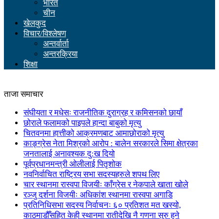
भारत
चीन
खेलकुद
विचार/विश्लेषण
अन्तर्वार्ता
अन्तरक्रिया
शिक्षा
ताजा समाचार
संघीयता र मधेसः राजनीतिक दुराग्रह र कमिसनको छायाँ
छोराले फलामको पाइपले हान्दा बाबुको मृत्यु
चितवनमा हात्तीको आक्रमणबाट आमाछोराको मृत्यु
काङ्ग्रेस नेता मिश्रको आरोप : बालेन सरकारले सिमा क्षेत्रका
जनतालाई अनावश्यक दु:ख दियो
पूर्वप्रधानमन्त्री ओलीलाई पितृशोक
नवनिर्वाचित राष्ट्रिय सभा सदस्यहरुले शपथ लिए
चार स्थानमा रास्वपा विजयीः काँग्रेस र नेकपाले खाता खोले
रञ्जु दर्शना विजयीः अधिकांश स्थानमा रास्वपा अगाडि
प्रतिनिधिसभा सदस्य निर्वाचनः ६० प्रतिशत मत खस्यो,
काठमाडौँसहित केही स्थानमा रातीदेखि नै गणना सुरु हुने