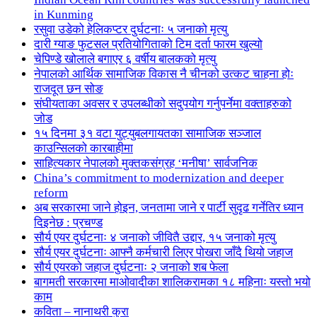
in Kunming
रसुवा उडेको हेलिकप्टर दुर्घटनाः ५ जनाको मृत्यु
दारी ग्याङ फुटसल प्रतियोगिताको टिम दर्ता फारम खुल्यो
चेपिण्डे खोलाले बगाएर ६ वर्षीय बालकको मृत्यु
नेपालको आर्थिक सामाजिक विकास नै चीनको उत्कट चाहना होः
राजदूत छन सोङ
संघीयताका अवसर र उपलब्धीको सदुपयोग गर्नुपर्नेमा वक्ताहरुको
जोड
१५ दिनमा ३१ वटा युट्युबलगायतका सामाजिक सञ्जाल
काउन्सिलको कारबाहीमा
साहित्यकार नेपालको मुक्तकसंग्रह ‘मनीषा’ सार्वजनिक
China’s commitment to modernization and deeper
reform
अब सरकारमा जाने होइन, जनतामा जाने र पार्टी सुदृढ गर्नेतिर ध्यान
दिइनेछ : प्रचण्ड
सौर्य एयर दुर्घटनाः ४ जनाको जीवितै उद्दार, १५ जनाको मृत्यु
सौर्य एयर दुर्घटनाः आफ्नै कर्मचारी लिएर पोखरा जाँदै थियो जहाज
सौर्य एयरको जहाज दुर्घटनाः २ जनाको शब फेला
बागमती सरकारमा माओवादीका शालिकरामका १८ महिनाः यस्तो भयो
काम
कविता – नानाथरी कुरा