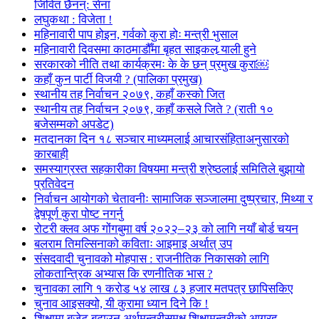
जिवित छैनन्: सेना
लघुकथा : विजेता !
महिनावारी पाप होइन, गर्वको कुरा होः मन्त्री भुसाल
महिनावारी दिवसमा काठमाडौँमा बृहत साइकल र्‍याली हुने
सरकारको नीति तथा कार्यक्रमः के के छन् प्रमुख कुरा￼
कहाँ कुन पार्टी विजयी ? (पालिका प्रमुख)
स्थानीय तह निर्वाचन २०७९, कहाँ कस्को जित
स्थानीय तह निर्वाचन २०७९, कहाँ कसले जिते ? (राती १०
बजेसम्मको अपडेट)
मतदानका दिन १८ सञ्चार माध्यमलाई आचारसंहिताअनुसारको
कारबाही
समस्याग्रस्त सहकारीका विषयमा मन्त्री श्रेष्ठलाई समितिले बुझायो
प्रतिवेदन
निर्वाचन आयोगको चेतावनीः सामाजिक सञ्जालमा दुष्प्रचार, मिथ्या र
द्वेषपूर्ण कुरा पोष्ट नगर्नु
रोटरी क्लव अफ गोंगबुमा वर्ष २०२२–२३ को लागि नयाँ बोर्ड चयन
बलराम तिमल्सिनाको कविताः आइमाइ अर्थात् उप
संसदवादी चुनावको मोहपास : राजनीतिक निकासको लागि
लोकतान्त्रिक अभ्यास कि रणनीतिक भास ?
चुनावका लागि १ करोड ५४ लाख ८३ हजार मतपत्र छापिसकिए
चुनाव आइसक्यो, यी कुरामा ध्यान दिने कि !
शिक्षामा बजेट बढाउन अर्थमन्त्रीसमक्ष शिक्षामन्त्रीको आग्रह