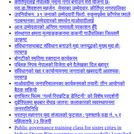
कीर्तिपुरलाई नेपालकै नमूना नगर बनाउने मेरो योजना छ-
प्रा.डा.शिवशरण महर्जन, मेयरका उम्मेदवार, कीर्तिपुर नगरपालिका
उपनिर्वाचन: ३१ जनाको उम्मेदवारी फिर्ता, रुकुमपूर्वमा काँग्रेस एमाले
गठबन्धनका उम्मेदवारको समर्थन माओवादीलाई
आज उम्मेदवारको अन्तिम नामावली प्रकाशन हुँदै
संस्थागत क्षमता मुल्याङ्ककनमा ककनी गाउँपालिका जिल्लामै
उत्कृष्ट
संविधानसभाबाट संविधान बनाउने मुद्दा जनयुद्धको मुख्य मुद्दा होः
प्रचण्ड
बोगटीको स्मृतिमा रक्तदान कार्यक्रम
पब्लिक स्पिच नेपालको विजेता बने दैलेखका दिल बहादुर
संविधानको रक्षा र कार्यान्वयनमा जनताको खबरदारी आवश्यकः
प्रचण्ड
माओवादीमा जनपरिचालनका कार्यक्रमको तयारीः तीन आयोगको
बैठक सकियो
वृत्तचित्र फिल्म ‘गर्ल्स रिराइटिङ डेस्टिनी’ को विशेष प्रदर्शनी
दुईपिपलमा बुधबार रोपाइ जात्राः कलाकारको व्यवस्थापनमा
जनप्रतिनिधि
भरतपुर महानगर युवा संजालको फुटसल : पुरुषतर्फ वडा नं. ५ र
महिलातर्फ २३ विजयी
Public governance training class for sister cities in
Indian Ocean Rim countries was successfully launched