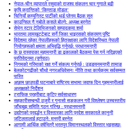
नेपाल-चीन व्यापारले रसुवाको राजश्व संकलन चार गुणाले बढी
कृषि क्रान्तिको ‘किम्ताङ मोडल’
चिनियाँ कम्युनिस्ट पार्टीको थर्ड प्लेनम बैठक सुरु
काउन्सिल नै नबोले कसले बोल्ने: अध्यक्ष बस्नेत
सेभेन स्टार टेलिभिजनको सम्पादकमा शर्मा
भारतमा लामखुट्टेबाट सर्ने जिका भाइरसको संक्रमण पुष्टि
विदेशमा रहेका नेपालीहरूको हितरक्षाका लागि विदेशस्थित नेपाली
नियोगहरूको क्षमता अभिवृद्धि गर्नुपर्छ: प्रधानमन्त्री
के छ रास्वपाका महामन्त्री डा ढकालको बैठकमा पेस गर्न नदिइएको
प्रतिवेदनमा (पूर्णपाठ)
निगमको गरिमाको रक्षा गर्ने संकल्प गर्नुपर्छ : उड्डयनमन्त्री तामाङ
बेलकोटगढीको चौथो नगरअधिवेसनः नीति तथा कार्यक्रम सर्वसम्मत
पारित
अछाम छाउपडी घटनाबारे राष्ट्रिय सभामा जवाफ दिन गृहमन्त्रीलाई
अध्यक्षको निर्देशन
ट्राफिक प्रहरीबाट कुटिए सर्वसाधारण
सहकारीसम्बन्धी उजुरी र गुनासो सङ्कलन गरी विश्लेषण उच्चस्तरीय
जाँचबुझ समिति गठन गरिन्छ : प्रधानमन्त्री
उद्योगको प्रवर्द्धन र विस्तारका लागि प्रदेश सरकारले कानुनी
जटिलतालाई हटाउने: मन्त्री बस्नेत
आगामी आर्थिक वर्षभित्रै भरतपुर विमानस्थलको विस्तार भइसक्छः