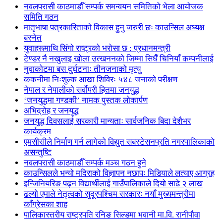
नवलपरासी काठमाडौँ सम्पर्क समन्वयन समितिको भेला आयोजक
समिति गठन
मातृभाषा पत्रकारिताको विकास हुनु जरुरी छः काउन्सिल अध्यक्ष
बस्नेत
युवाहरूमाथि सिंगो राष्ट्रको भरोसा छ : प्रधानमन्त्री
टेण्डर नै नखुलाइ खोला उत्खननको जिम्मा सिधैँ चिनियाँ कम्पनीलाई
नुवाकोटमा बस दुर्घटनाः तीनजनाको मृत्यु
ककनीमा निःशुल्क आखा शिविरः ५४८ जनाको परीक्षण
नेपाल र नेपालीको सर्वोपरी हितमा जनयुद्ध
‘जनयुद्धमा गण्डकी’ नामक पुस्तक लोकार्पण
अभिद्रोह र जनयुद्ध
जनयुद्ध दिवसलाई सरकारी मान्यताः सार्वजनिक बिदा देशैभर
कार्यक्रम
एमसीसीले निर्माण गर्न लागेको विद्युत सबस्टेसनप्रति नगरपालिकाको
असन्तुष्टि
नवलपरासी काठमाडौँ सम्पर्क मञ्च गठन हुने
काउन्सिलले भन्यो मदिराको विज्ञापन नछापः मिडियाले लत्याए आग्रह
इन्जिनियरिङ पढ्न विद्यार्थीलाई गाउँपालिकाले दियो साढे २ लाख
ढल्यो एमाले नेतृत्वको सुदूरपश्चिम सरकारः नयाँ मुख्यमन्त्रीमा
काँग्रेसका शाह
पालिकास्तरीय राष्ट्रपति रनिङ सिल्डमा भवानी मा.वि. रानीपौवा