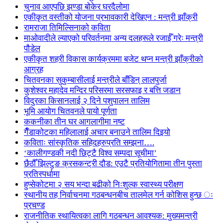
चुनाव आएपछि झण्डा बोकेर घरदैलोमा
एकीकृत वस्तीको योजना प्रभावकारी देखिएन : मन्त्री झाँक्री
रामराजा तिमिल्सिनाको कविता
माओवादीले ल्याएको परिवर्तनमा अन्य दलहरूले रजाईँ गरेः मन्त्री
पौडेल
एकीकृत शहरी विकास कार्यक्रममा बजेट थप्न मन्त्री झाँक्रीको
आग्रह
चितवनका सुकुम्बासीलाई मन्त्रीले बाँडिन् लालपुर्जा
कुशेश्वर महादेव मन्दिर परिसरमा सरसफाइ र बत्ति जडान
विदुरका किसानलाई २ दिने पशुपालन तालिम
भूमि आयोग चितवनले पायो पूर्णता
ककनीका तीन घर आगलागीमा नष्ट
गैँडाकोटका महिलालाई अचार बनाउने तालिम दिइयो
कविताः सांस्कृतिक सहिदहरुप्रति सम्झना….
‘कालीगण्डकी नदी छिट्टै विश्व सम्पदा सूचीमा’
छैठौँ झिल्टुङ क्रसकन्ट्री दौड: एउटै प्रतियोगितामा तीन पुस्ता
प्रतिस्पर्धामा
हुप्सेकोटमा २ सय भन्दा बढीको निःशुल्क स्वास्थ्य परीक्षण
स्थानीय तह निर्वाचनमा गठबन्धनबीच तालमेल गर्न कोशिस हुन्छ ः
प्रचण्ड
राजनीतिक स्थायित्वका लागि गठबन्धन आवश्यक: मुख्यमन्त्री