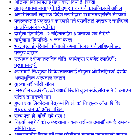
अटिजम विद्यालयलाई महानगरले दियो ई–रिक्सा
अनुसन्धानमा बाधा पुग्नेगरी दुष्प्रचार नगर्न काउन्सिलको अपिल
अष्ट्रेलियाली सहायक विदेश मन्त्रीद्वारा प्रधानमन्त्रीसँग भेटवार्ता
पत्रकारलाई पक्राउ र कारबाही गर्न प्रहरीलाई पत्राचार नगरिएको
काउन्सिलको प्रष्टोक्ति
दार्चुला हिमपहिरो : २ महिलासहित ३ जनाको शव भेटियो
दार्चुलामा हिमपहिरोः ५ जना बेपत्ता
भरतपुरलाई हरियाली बगैँचाको रुपमा विकास गर्न लागिएको छ :
प्रमुख दाहाल
उत्पादन र रोजगारलक्षित नीति, कार्यक्रम र बजेट ल्याउँछौँ :
प्रधानमन्त्री
क्षत्रपाटी निःशुल्क चिकित्सालयलाई मोडुलर ओटीसहितको देशकै
अत्याधुनिक अस्पताल बनाइने
कुञ्चा सर्दै व्याँसी सौका
सिसडोल बञ्चरेडाँडाको यथार्थ स्थिति बुझ्न सर्वदलीय समिति बनाउन
सांसद तामाङको माग
हुम्ला र कालिकोटमा नेत्रज्योति संघको निःशुल्क आँखा शिविर,
१६८८ जनाको आँखा परिक्षण
सत्य पैसा हो, बाँकी सबै भ्रम !
रिङ्की पङ्गेनीको अध्यक्षतामा नवलपरासी-काठमाडौँ सम्पर्क समन्वय
समिति गठन
अन्तरजातीय विवाह गर्ने सात जोडीलाई भरतपुर महानगरको सम्मान