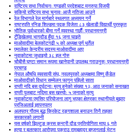
राष्ट्रिय सभा निर्वाचनः गण्डकी प्रदेशबाट मनरुपा विजयी
सकियो राष्ट्रिय सभा चुनावः आजै नतिजा आउने
रेल विभागले रेल मार्गबारे स्थलगत अध्ययन गर्ने
राष्ट्रपति रनिङ शिल्डमा पदक विजेता ८३ खेलाडी विद्यार्थी पुरस्कृत
भौतिक पूर्वाधारको बीमा गर्ने व्यवस्था गर्छौंः प्रधानमन्त्री
टुँडिखेलमा भागदौड हुँदा १६ जना घाइते
माओवादीमा बेलकोटगढी ५ को अध्यक्ष पूर्ण भूर्तेल
एमालेका केन्द्रीय सदस्य माओ‌वादीमा आए
नुवाकोटमा जुधाइयो ३८ हल गोरु
चौबीसै घण्टा समान रूपमा खानेपानी उपलब्ध गराउनुस्ः प्रधानमन्त्री
प्रचण्ड
नेपाल औषधि व्यवसायी संघ, नवलपुरको अध्यक्षमा विष्णु कँडेल
माओवादीको विधान सम्मेलन फागुन पहिलो साता
राप्ती नदि बस दुर्घटनाः मृत्यु हुनेको संख्या १२, आठ जनाको सनाखत
राप्ती पुलबाट नदिमा बस खस्यो: ५ जनाको मृत्यु
नुवाकोटमा एमसिए परियोजना लागु भएका क्षेत्रका स्थानीयले बुझाए
प्रजिअलाई ज्ञापनपत्र
अलपत्र गौतम बुद्ध क्रिकेट रङ्गशाला बनाउन तिनै तहका
सरकारको लगानी
यस वर्षको झिल्टुङ क्रस कन्ट्री दौड प्रतियोगिता माघ ६ गते
हत्या र बलत्कार आरोपमा पक्राउ रामबहादुर बम्जनलाई भेट्न