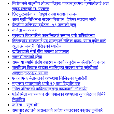
निर्वाचनले सङ्घीय लोकतान्त्रिक गणतन्त्रात्मक प्रणालीलाई अझ
सुदृढ बनाएको छः प्रचण्ड
छिटफुटबाहेक शान्तिपूर्ण रुपमा मतदान सम्पन्न
आज प्रतिनिधिसभा सदस्य निर्वाचनः देशैभर मतदान जारी
बैतडीमा जन्तिबस दुर्घटनाः १३ जनाको मृत्यु
कविता – अपजश
पुरस्कार वितरणबिनै काउन्सिलले सम्पन्न गर्‍यो वार्षिकोत्सव
हितेन्द्रदेव शाक्यलाई पद छाड्नुपर्ने नैतिक दबाबः समय बुझेर बाटो
खुलाउन मन्त्री घिसिङको म्यासेज
खतिवडाको नयाँ गीत जमाना आजकाल
सहनशीलताको ब्रेक
राममाया च्यामिनीसँग दशरथ चन्दको अनुरोध – प्रेमविनोद नन्दन
चलचित्र विकास बोर्डका नवनियुक्त सदस्य गणेश सुवेदीलाई
आइएनएनएफद्वारा सम्मान
एनआरएनए बेलायतको अध्यक्षमा जिलिङका पुडासैनी
महानगर यातायातले थप्यो १२ वटा विद्युतीय बस
गणेश पण्डितको कवितासङ्ग्रह कालापानी लोकार्पण
फोहोरमैला व्यवस्थापन संघ नेपालको अध्यक्षमा नुवाकोटका घिमिरे
निर्वाचित
कविता – सुख भोग
समाचार हटाउने अदालतको आदेश र पत्रकार पक्राउ पुर्जीबारे