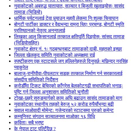
नुवाकोटको अबरुद्ध यातायात, सञ्चार र बिजुली खुलाइयोस्ः सासंद
तामाङ (भिडियो)
धार्मिक पर्यटनलाई टेवा पुर्‍याउन महावै लेकमा निःशुल्क चियापान
बोगटी पार्टीका डाक्टर र वैद्यभन्दा राम्रा थिएः प्रचण्ड, बोगटी स्मृति
प्रतिष्ठानको नेतृत्व अनन्तलाई
लिखुका आलु किसानलाई तत्काल क्षतिपूर्ति दिइयोस्: सांसद तामाङ
(भिडियोसहित)
नुवाकोट क्षेत्र नं. १ः गठबन्धनबाट तामाङको दाबी, महतको इच्छा
जिल्ला खेलकुद समिति नुवाकोटको अध्यक्षमा राई
स्पष्टीकरण एक स्टाटसले जग हल्लिनेहरुले दिनुपर्छः मछिन्द्र नरसिंह
प्याकुरेल
बालाजु-रानीपौवा-पीपलटार सडक तत्काल निर्माण गर्न सरकारलाई
संसदीय समितिको निर्देशन
करोडौँमा टिकट बेचिएको काँग्रेस बेलकोटगढी सभापतिको भनाइः
पुष्टि गर्न जिल्ला अनुशासन समितिको चुनौती
टोखा-छहरे सुरुङमार्गको काम अघि बढाउन सासंद तामाङको माग
नुवाकोटका स्थानीय तहको बेरुजु ५२ करोड रुपैयाँभन्दा बढी
सवाल माओवादी मोमेन्ट: गजेन्द्रको स्टाटसमा पुरुको कमेन्ट
कम्युनिस्ट संगठन सञ्चालनमा माओका १६ विधि
कविताः सबै भ्रष्ट
के नेपाल टाट पल्टिँदैछ ?