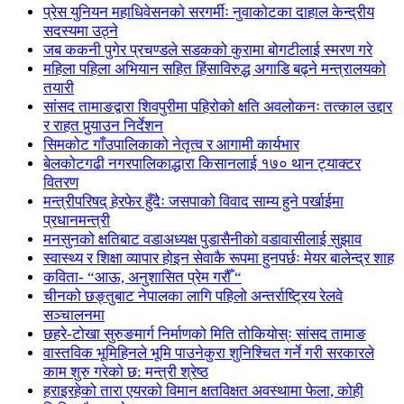
प्रेस युनियन महाधिवेसनको सरगर्मीः नुवाकोटका दाहाल केन्द्रीय
सदस्यमा उठ्ने
जब ककनी पुगेर प्रचण्डले सडकको कुरामा बोगटीलाई स्मरण गरे
महिला पहिला अभियान सहित हिंसाविरुद्ध अगाडि बढ्ने मन्त्रालयको
तयारी
सांसद तामाङद्वारा शिवपुरीमा पहिरोको क्षति अवलोकनः तत्काल उद्दार
र राहत पुर्‍याउन निर्देशन
सिमकोट गाँउपालिकाको नेतृत्व र आगामी कार्यभार
बेलकोटगढी नगरपालिकाद्धारा किसानलाई १७० थान ट्याक्टर
वितरण
मन्त्रीपरिषद् हेरफेर हुँदैः जसपाको विवाद साम्य हुने पर्खाईमा
प्रधानमन्त्री
मनसुनको क्षतिबाट वडाअध्यक्ष पुडासैनीको वडावासीलाई सुझाव
स्वास्थ्य र शिक्षा व्यापार होइन सेवाकै रूपमा हुनपर्छः मेयर बालेन्द्र शाह
कविता- “आऊ, अनुशासित प्रेम गरौँ “
चीनको छङ्तुबाट नेपालका लागि पहिलो अन्तर्राष्ट्रिय रेलवे
सञ्चालनमा
छहरे-टोखा सुरुङमार्ग निर्माणको मिति तोकियोस्ः सांसद तामाङ
वास्तविक भूमिहिनले भूमि पाउनेकुरा शुनिश्चित गर्ने गरी सरकारले
काम शुरु गरेको छ: मन्त्री श्रेष्ठ
हराइरहेको तारा एयरको विमान क्षतविक्षत अवस्थामा फेला, कोही