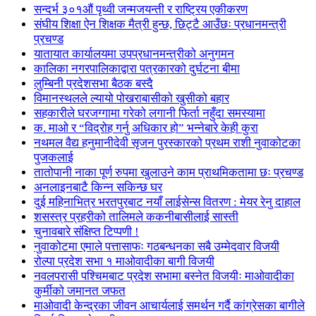
सन्दर्भ ३०१औं पृथ्वी जन्मजयन्ती र राष्ट्रिय एकीकरण
संघीय शिक्षा ऐन शिक्षक मैत्री हुन्छ, छिट्टै आउँछः प्रधानमन्त्री
प्रचण्ड
यातायात कार्यालयमा उपप्रधानमन्त्रीको अनुगमन
कालिका नगरपालिकाद्वारा पत्रकारको दुर्घटना बीमा
लुम्बिनी प्रदेशसभा बैठक बस्दै
विमानस्थलले ल्यायो पोखराबासीको खुसीको बहार
सहकारीले घरजग्गामा गरेको लगानी फिर्ता नहुँदा समस्यामा
क. माओ र “विद्रोह गर्नु अधिकार हो” भन्नेबारे केही कुरा
नथमल वैद्य हनुमानीदेवी सृजन पुरस्कारको प्रथम राशी नुवाकोटका
पुजकलाई
तातोपानी नाका पूर्ण रुपमा खुलाउने काम प्राथमिकतामा छः प्रचण्ड
अनलाइनबाटै किन्न सकिन्छ घर
दुई महिनाभित्र भरतपुरबाट नयाँ लाईसेन्स वितरण : मेयर रेनु दाहाल
शसस्त्र प्रहरीको तालिमले ककनीबासीलाई सास्ती
चुनावबारे संक्षिप्त टिप्पणी !
नुवाकोटमा एमाले पत्तासाफः गठबन्धनका सबै उम्मेदवार विजयी
रोल्पा प्रदेश सभा १ माओवादीका बागी विजयी
नवलपरासी पश्चिमबाट प्रदेश सभामा बस्नेत विजयीः माओवादीका
कुर्मीको जमानत जफत
माओवादी केन्द्रका जीवन आचार्यलाई समर्थन गर्दै कांग्रेसका बागीले