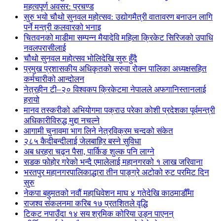
महत्वपूर्ण अवसर: प्रचण्ड
सुरु भयो चौथो सुनवल महोत्सव: उद्योगमैत्री वातावरण बनाउन लागि
पर्ने मन्त्री कलवारको भनाइ
चितवनको माडीमा सम्पन्न मैयादेवि महिला क्रिकेट सिरिजको उपाधि
नवलपरासीलाई
चौथो सुनवल महोत्सव भोलिदेखि सुरु हुँदै
प्रमुख प्रशासकीय अधिकृतको सरुवा रोक्न पालिका अध्यक्षसहित
कर्मचारीको आन्दोलन
नेत्रहीन टी–२० विश्वकप क्रिकेटमा नेपालले अफगानिस्तानलाई
हरायो
मानव तस्करीको अभियोगमा पक्राउ परेका कोशी प्रदेशका पूर्वमन्त्री
अधिकारीविरुद्ध मुद्दा नचल्ने
आगामी चुनावमा भाग लिने नेत्रविक्रम चन्दको संकेत
२८५ कैदीबन्दीलाई जेलबाहिर बस्ने सुविधा
अब धरहरा चढ्न पैसा, पार्किङ शुल्क पनि लाग्ने
सडक फोहोर गरेको भन्दै एमालेलाई महानगरको १ लाख जरिवाना
भरतपुर महानगरपालिकाद्धारा तीन पाङ्ग्रे अटोको रुट परमिट दिन
सुरु
नेकपा बहुमतको नवौं महाधिवेशन माघ ४ गतेदेखि काठमाडौँमा
राजश्व संकलनमा करिब १७ प्रतशितले वृद्धि
टिकट नपाउँदा १४ सय श्रमिक कोरिया उड्न पाएनन्