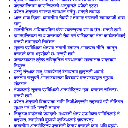
पत्रकारितामा काउन्सिलको अनुदानले थपेको इट्टा
पर्यटन क्षेत्रका समस्या समाधान गर्नेछुः मन्त्री तामाङ
आज भाषा दिवसः बाग्मतीमा नेवारी र तामाङ सरकारी कामकाजी भाषा
लागु
राजनीतिक अधिकारबिना प्रेस स्वतन्त्रता सम्भव छैनः मन्त्री शर्मा
इमान्दारिताका साथ जनताकाे सेवा गर्न पालिकाका नेता कार्यकर्तालाई
मन्त्री तामाङको निर्देशन
सूचना प्रविधिका क्षेत्रमा लगानी बढाउन आवश्यक नीति, कानुन
बनाउने काम भइरहेको छः मन्त्री शर्मा
जनकलाकार श्रेष्ठ साँस्कृतिक संस्थानको सञ्चालक सदस्यमा
नियुक्त
उल्लु संरक्षक राजु आचार्यलाई बेलायतमा ह्वाइटली अवार्ड
बजेटमा राख्नुपर्ने आमसञ्चारका विषयबारे मन्त्रालयद्वारा सुझाव
संकलन
नेपाललाई सूचना प्रविधिको अन्तर्राष्ट्रिय ‘हब’ बनाउन सकिन्छः
मन्त्री शर्मा
पर्यटन क्षेत्रको विकासका लागि निजीक्षेत्रसँग सहकार्य गरी नीतिगत
सुधार गर्ने छौँ: मन्त्री तामाङ
निकुञ्ज वार्डेनको ज्यादती: मध्यवर्ती क्षेत्र उपभोक्ता समितिलाई नै
बाइपास, काग्रेसले बुझायो प्रजिअलाई ज्ञापनपत्र
ककनीमा अन्तर्राष्ट्रिय प्रदर्शनी केन्द्र बनाउने काम अघि बढ्योः