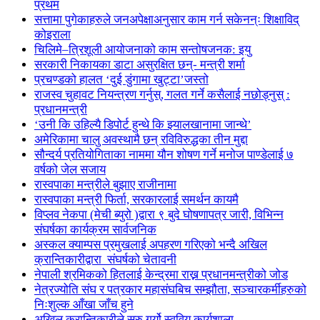
प्रथम
सत्तामा पुगेकाहरुले जनअपेक्षाअनुसार काम गर्न सकेनन्ः शिक्षाविद्
कोइराला
चिलिमे–त्रिशूली आयोजनाको काम सन्तोषजनक: इयु
सरकारी निकायका डाटा असुरक्षित छन्- मन्त्री शर्मा
प्रचण्डको हालत ‘दुई डुंगामा खुट्टा’जस्तो
राजस्व चुहावट नियन्त्रण गर्नुस्, गलत गर्ने कसैलाई नछोड्नुस् :
प्रधानमन्त्री
‘उनी कि उहिल्यै डिपोर्ट हुन्थे कि झ्यालखानामा जान्थे’
अमेरिकामा चालु अवस्थामै छन् रविविरुद्धका तीन मुद्दा
सौन्दर्य प्रतियोगिताका नाममा यौन शोषण गर्ने मनोज पाण्डेलाई ७
वर्षको जेल सजाय
रास्वपाका मन्त्रीले बुझाए राजीनामा
रास्वपाका मन्त्री फिर्ता, सरकारलाई समर्थन कायमै
विप्लव नेकपा (मेची ब्युरो )द्वारा ९ बुदे घोषणापत्र जारी, विभिन्न
संघर्षका कार्यक्रम सार्वजनिक
अस्कल क्याम्पस प्रमुखलाई अपहरण गरिएको भन्दै अखिल
क्रान्तिकारीद्वारा संघर्षको चेतावनी
नेपाली श्रमिकको हितलाई केन्द्रमा राख्न प्रधानमन्त्रीको जोड
नेत्रज्योति संघ र पत्रकार महासंघबिच सम्झौता, सञ्चारकर्मीहरुको
निःशुल्क आँखा जाँच हुने
अखिल क्रान्तिकारीले सुरु गर्यो स्ववियु कार्यशाला