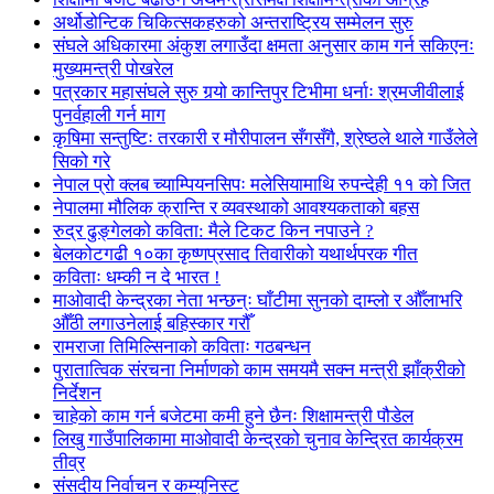
अर्थोडोन्टिक चिकित्सकहरुको अन्तराष्ट्रिय सम्मेलन सुरु
संघले अधिकारमा अंकुश लगाउँदा क्षमता अनुसार काम गर्न सकिएनः
मुख्यमन्त्री पोखरेल
पत्रकार महासंघले सुरु गर्‍यो कान्तिपुर टिभीमा धर्नाः श्रमजीवीलाई
पुनर्वहाली गर्न माग
कृषिमा सन्तुष्टिः तरकारी र मौरीपालन सँगसँगै, श्रेष्ठले थाले गाउँलेले
सिको गरे
नेपाल प्रो क्लब च्याम्पियनसिपः मलेसियामाथि रुपन्देही ११ को जित
नेपालमा मौलिक क्रान्ति र व्यवस्थाको आवश्यकताको बहस
रुद्र ढुङ्गेलको कविता: मैले टिकट किन नपाउने ?
बेलकोटगढी १०का कृष्णप्रसाद तिवारीको यथार्थपरक गीत
कविताः धम्की न दे भारत !
माओवादी केन्द्रका नेता भन्छन्ः घाँटीमा सुनको दाम्लो र औँलाभरि
औँठी लगाउनेलाई बहिस्कार गरौँ
रामराजा तिमिल्सिनाको कविताः गठबन्धन
पुरातात्विक संरचना निर्माणको काम समयमै सक्न मन्त्री झाँक्रीको
निर्देशन
चाहेको काम गर्न बजेटमा कमी हुने छैनः शिक्षामन्त्री पौडेल
लिखु गाउँपालिकामा माओवादी केन्द्रको चुनाव केन्द्रित कार्यक्रम
तीव्र
संसदीय निर्वाचन र कम्युनिस्ट