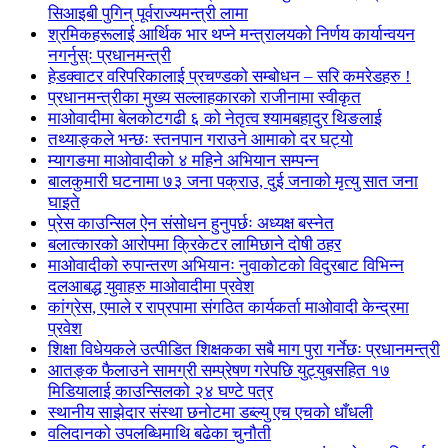
सिआइबी पुगिन् पूर्वराज्यमन्त्री लामा
श्रमिकहरूलाई आर्थिक भार थप्ने मन्त्रालयको निर्णय कार्यान्वयन
नगर्नुस्ः प्रधानमन्त्री
हेडक्वाटर वरिपरिकालाई प्रचण्डको सम्बोधन – सरि कमरेडहरु !
प्रधानमन्त्रीका मुख्य सल्लाहकारको राजीनामा स्वीकृत
माओवादीमा बेलकोटगढी ६ को नेतृत्व श्यामबहादुर थिङलाई
तथ्याङ्कले भन्छः स्तनपान गराउने आमाको दर घट्यो
म्यागङमा माओवादीको ४ महिने अभियान सम्पन्न
बालकुमारी घटनामा ७३ जना पक्राउ, दुई जनाको मृत्यु सात जना
घाइते
प्रेस काउन्सिल ऐन संसोधन हुनुपर्छः अध्यक्ष बस्नेत
बलात्कारको आरोपमा क्रिकेटर लामिछाने दोषी ठहर
माओवादीको रुपान्तरण अभियानः नुवाकोटको विदुरबाट विभिन्न
दलआबद्ध युवाहरु माओवादीमा प्रवेश
कांग्रेस, एमाले र राप्रपामा संगठित कार्यकर्ता माओवादी केन्द्रमा
प्रवेश
शिक्षा विधेयकले उत्पीडित शिक्षकका सबै माग पुरा गर्नेछः प्रधानमन्त्री
आतङ्क फैलाउने सामग्री सम्प्रेषण गरेपछि युट्युबसहित १७
मिडियालाई काउन्सिलको २४ घण्टे पत्र
स्थानीय साझेदार संस्था छनोटमा डब्ल्यु एच एचको धाँधली
वलिदानको उपलब्धिमाथि बढेका चुनौती