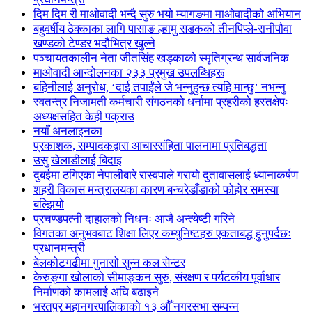
दिम दिम री माओवादी भन्दै सुरु भयो म्यागङमा माओवादीको अभियान
बहुवर्षीय ठेक्काका लागि पासाङ ल्हामु सडकको तीनपिप्ले-रानीपौवा
खण्डको टेण्डर भदौभित्र खुल्ने
पञ्चायतकालीन नेता जीतसिंह खड्काको स्मृतिग्रन्थ सार्वजनिक
माओवादी आन्दोलनका २३३ प्रमुख उपलब्धिहरू
बहिनीलाई अनुरोध, ‘दाई तपाईंले जे भन्नुहुन्छ त्यहि मान्छु’ नभन्नु
स्वतन्त्र निजामती कर्मचारी संगठनको धर्नामा प्रहरीको हस्तक्षेपः
अध्यक्षसहित केही पक्राउ
नयाँ अनलाइनका
प्रकाशक, सम्पादकद्वारा आचारसंहिता पालनामा प्रतिबद्धता
उसु खेलाडीलाई बिदाइ
दुबईमा ठगिएका नेपालीबारे रास्वपाले गरायो दुतावासलाई ध्यानाकर्षण
शहरी विकास मन्त्रालयका कारण बन्चरेडाँडाको फोहोर समस्या
बल्झियो
प्रचण्डपत्नी दाहालको निधनः आजै अन्त्येष्टी गरिने
विगतका अनुभवबाट शिक्षा लिएर कम्युनिष्टहरु एकताबद्ध हुनुपर्दछः
प्रधानमन्त्री
बेलकोटगढीमा गुनासो सुन्न कल सेन्टर
केरुङ्गा खोलाको सीमाङ्कन सुरु, संरक्षण र पर्यटकीय पूर्वाधार
निर्माणको कामलाई अघि बढाइने
भरतपुर महानगरपालिकाको १३ औँ नगरसभा सम्पन्न