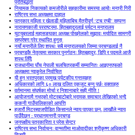
प्रतिबद्धता
नियामक निकायको कमजोरीले सहकारीमा समस्या आयोः मन्त्री गिरी
राष्ट्रिय सभा अध्यक्षमा दाहाल
पत्रकार महिला र खेलाडी महिलाबिच मैत्रीपूर्ण ‘टच रग्बी’ सम्पन्न
नारायणकाजी परराष्ट्रमा, हितबहादुरलाई पर्यटन मन्त्रालय
युट्युबरलाई महासङ्घका अध्यक्ष पोख्रेलको सुझावः मर्यादित सामग्री
सम्प्रेषण गरेर स्थापित हुनुस्
नयाँ मन्त्रीले लिए शपथः सबै मन्त्रालयको जिम्मा प्रचण्डलाई नै
प्रचण्डकै नेतृत्वमा सरकार पुनर्गठनः हितबहादुर, डिपि र पदमले आजै
शपथ लिँदै
राजधानीमा पाँच नेपाली चलचित्रकर्मी सम्मानितः आइएनएफको
अध्यक्षमा प्याकुरेल निर्वाचित
यी हुन् भरतपुरका प्रमुख पर्यटकीय गन्तव्यहरु
अधिकारको लागि ६० लाख दलित एकजुट बन्नु पर्छः वक्ताहरु
वर्तमानमा संघर्षका मोर्चा र निशानाबारे सही नीति !
आयोजनामै नभएको मोटरबाटोबारे भ्रामक समाचार लेखिएको भन्दै
ककनी गाउँपालिकाको आपत्ति
हजारौं मिटरब्याजपीडित किसानले न्याय पाएका छन्, लाखौंले न्याय
पाउँदैछन् : प्रधानमन्त्री प्रचण्ड
जनपक्षीय पत्रकारिता र प्रेस सेन्टर
राष्ट्रिय सभा निर्वाचनः वाग्मतीमा माओवादीका श्रीकृष्ण अधिकारी
विजयी