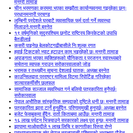
मन्त्री तामाङ
चीन भ्रमणका क्रममा भएका सम्झौता कार्यान्यवनमा गइरहेका छन्ः
प्रधानमन्त्री प्रचण्ड
लुम्बिनी प्रदेशले घरबाटै व्यवसायिक फर्म दर्ता गर्ने व्यवस्था
मिलाउने:मन्त्री बस्नेत
१९ वर्षमुनिको सुदूरपश्चिम छनोट राष्ट्रिय क्रिकेटको उपाधि
बैतडीलाई
कसरी पाइनेछ बेलकोटगढीबासीले निःशुल्क रगत
हवाई टिकटको भ्याट हटाउन काम भइरहेको छः मन्त्री तामाङ
अपाङ्गता भएका व्यक्तिहरूको यौनिकता र प्रजनन स्वास्थ्यबारे
सचेतना व्यापक गराउन सरोकारवालाको जोड
भ्रामक र तथ्यहीन सूचना देशलाई घातक: अध्यक्ष बस्नेत
काउन्सिलद्वारा परराष्ट्र मामिला विटमा रिपोर्टिङ गरिरहेका
सञ्चारकर्मीसँग छलफल
सामाजिक सञ्जाल व्यवस्थित गर्न बलियो पत्रकारिता हुनैपर्छः
सरोकारवाला
नेपाल अभौतिक सांस्कृतिक सम्पदाको दृष्टिले धनी छः मन्त्री तामाङ
पत्रकारिता झारा टार्ने हुनुहुँदैन, परिणाममुखी हुनुपर्छः अध्यक्ष बस्नेत
बजेट फेसबुकमा हुँदैन, रातो किताबमा आउँछः मन्त्री तामाङ
१६ लाख पर्यटन भित्र्याउने सरकारको लक्ष्य पूरा हुन्छः मन्त्री तामाङ
झापामा माओवादीले १ लाख लिचि र कागतीका विरुवा रोप्ने
प्राध्यानाध्यापक संघ नेपाल नवलपरासी पश्चिमको अध्यक्षमा पौडेल