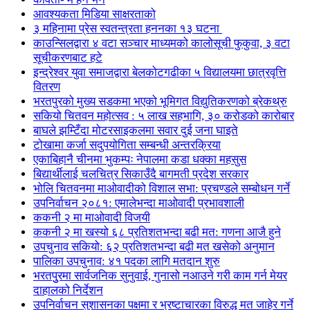
आवश्यकता मिडिया साक्षरताको
३ महिनामा प्रेस स्वतन्त्रता हननका १३ घटना
काउन्सिलद्वारा ४ वटा सञ्चार माध्यमको कालोसूची फुकुवा, ३ वटा
सूचीकरणबाट हटे
इन्द्रेश्वर युवा समाजद्वारा बेलकोटगढीका ५ विद्यालयमा छात्रवृत्ति
वितरण
भरतपुरको मुख्य सडकमा भएको भूमिगत विद्युतिकरणको ब्रेकथ्रु
सकियो चितवन महोत्सव : ५ लाख सहभागि, ३० करोडको कारोबार
बाघले झम्टिँदा मोटरसाइकलमा सवार दुई जना घाइते
टोखामा कर्जा सदुपयोगिता सम्बन्धी अन्तरक्रिया
एकाबिहानै चीनमा भुकम्पः नेपालमा कडा धक्का महसुस
बिद्यार्थीलाई चलचित्र सिकाउँदै बागमती प्रदेश सरकार
भोलि चितवनमा माओवादीको विशाल सभा: प्रचण्डले सम्बोधन गर्ने
उपनिर्वाचन २०८१: एमालेभन्दा माओवादी प्रभावशाली
ककनी २ मा माओवादी विजयी
ककनी २ मा खस्यो ६८ प्रतिशतभन्दा बढी मत: गणना आजै हुने
उपचुनाव सकियो: ६२ प्रतिशतभन्दा बढी मत खसेको अनुमान
पालिका उपचुनाव: ४१ पदका लागि मतदान शुरु
भरतपुुरमा सार्वजनिक सुनुवाई, गुनासो नआउने गरी काम गर्न मेयर
दाहालको निर्देशन
उपनिर्वाचन सुशासनका पक्षमा र भ्रष्टाचारका विरुद्ध मत जाहेर गर्ने