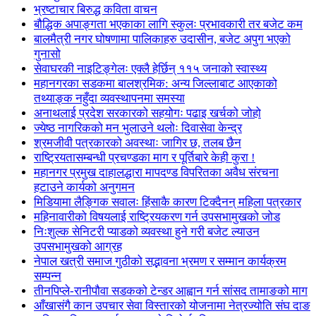
भ्रष्टाचार बिरुद्ध कविता वाचन
बौद्धिक अपाङ्गता भएकाका लागि स्कुलः प्रभावकारी तर बजेट कम
बालमैत्री नगर घोषणामा पालिकाहरु उदासीन, बजेट अपुग भएको
गुनासो
सेवाघरकी नाइटिङ्गेलः एक्लै हेर्छिन् ११५ जनाको स्वास्थ्य
महानगरका सडकमा बालश्रमिक: अन्य जिल्लाबाट आएकाको
तथ्याङ्क नहुँदा व्यवस्थापनमा समस्या
अनाथलाई प्रदेश सरकारको सहयोगः पढाइ खर्चको जोहो
ज्येष्ठ नागरिकको मन भुलाउने थलोः दिवासेवा केन्द्र
श्रमजीवी पत्रकारको अवस्थाः जागिर छ, तलब छैन
राष्ट्रियतासम्बन्धी प्रचण्डका माग र पूर्तिबारे केही कुरा !
महानगर प्रमुख दाहालद्धारा मापदण्ड विपरितका अवैध संरचना
हटाउने कार्यको अनुगमन
मिडियामा लैङ्गिक सवालः हिंसाकै कारण टिक्दैनन् महिला पत्रकार
महिनावारीको विषयलाई राष्ट्रियकरण गर्न उपसभामुखको जोड
निःशुल्क सेनिटरी प्याडको व्यवस्था हुने गरी बजेट ल्याउन
उपसभामुखको आग्रह
नेपाल खत्री समाज गुठीको सद्भावना भ्रमण र सम्मान कार्यक्रम
सम्पन्न
तीनपिप्ले-रानीपौवा सडकको टेन्डर आह्वान गर्न सांसद तामाङको माग
आँखासंगै कान उपचार सेवा विस्तारको योजनामा नेत्रज्योति संघ दाङ