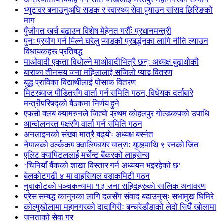
भ्युटावर बनाउनुअघि सडक र स्वास्थ्य सेवा पुर्‍याउन सांसद छिरिङको
माग
पुँजीगत खर्च बढाउन विशेष मेहेनत गरौँः प्रधानमन्त्री
पुनः प्रयोग गर्न मिल्ने घरेलु प्याडको प्रबर्द्धनका लागि नीति ल्याउन
विधायकहरू प्रतिबद्ध
माओवादी एकता विथोल्ने माओवादीभित्रै छन्ः अध्यक्ष बुढाथोकी
बाराका तीनसय जना महिलालाई सजिलो प्याड वितरण
बुद्ध प्राविका विद्यार्थीलाई पोसाक वितरण
मिटरब्याज पीडितसँग वार्ता गर्न समिति गठन, विधेयक दर्ताबारे
मन्त्रीपरिषद्को बैठकमा निर्णय हुने
एफसी क्लब क्यामरुनले जित्यो प्रथम कोहलपुर गोल्डकपको उपाधि
आन्दोलनरत पक्षसँग वार्ता गर्न समिति गठन
अनलाइनको संख्या मात्रै बढ्योः अध्यक्ष बस्नेत
नेपालको वर्ल्ककप क्वालिफायर यात्राः युएइमाथि ९ रनको जित
एलिट क्यापिटललाई मर्चेन्ट बैंकरको लाइसेन्स
‘चिनियाँ बैंकको शाखा विस्तार गर्न अध्ययन भइरहेको छ’
बेलकोटगढी ४ मा वाइसियल वडाकमिटी गठन
नुवाकोटको पञ्चकन्यामा १३ जना सहिदहरुको सालिक अनावरण
प्रेस सम्बद्ध कानुनका लागि दलसँग संवाद बढाउनुस्ः सभामुख घिमिरे
कोल्पुखोलामा महानगरको दादागिरीः बन्चरेडाँडाको लेदो सिधैँ खोलामा
जनताको सेवा गर