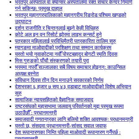
भरतपुर अस्पताल वा क्यान्सर अस्पतालमा रक्त संचार केन्द्र निमार्ण
गर्न सकिन्छ: प्रमुख दाहाल
भरतपुर महानगरपालिकाको महानगरीय रिङरोड पश्चिम खण्डको
उद्घाटन
दर्शन राजनीति र चिन्तनलाई बुझ्ने केही विधिहरु
कोटे अल इन वन रिसोर्ट झोरमा लाइभ कन्सर्ट हुने
पत्रकार महिलालाई प्रविधिमैत्री पत्रकारिता तालिम सुरु
म्यागङमा माओवादीको प्रशिक्षण तथा सम्मान कार्यक्रम
यस्तो भयो नुवाकोटमा नवौँ पोस्टबहादुर बोगटी स्मृति दिवस
मिस गुरुङको पाँचौ संस्करणको तयारी पुरा
भ्रममा नपरौँ सञ्जालका सबै विषय समाचार होइनन्: काउन्सिल
अध्यक्ष बस्नेत
संविधान दिवस तीन दिन मनाउने सरकारको निर्णय
देशभरका ६ हजार ७ सय ४३ वडाबाट माओवादीको विशेष अभियान
सुरु
सामाजिक न्यायसहितको वैज्ञानिक समाजवाद
राष्ट्रसंघको महासभामा जलवायु परिवर्तनको मुद्दा प्रमुख रूपमा
उठाउँछौँ : प्रधानमन्त्री
समाजवादी गणतन्त्रका लागि बलियो शक्ति आवश्यकः प्रधानमन्त्री
यस्तो छ, संसदमा प्रधानमन्त्री-सांसद सवाल जवाफ
देश रूपान्तरणका निम्ति पहिला माओवादी रूपान्तरण गर्नैपर्छ :
प्रधानमन्त्री