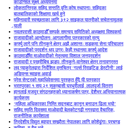
काउन्सिल सुक्ष्म अध्ययनमा
लोकतान्त्रिक सहिद सन्तति वृत्ति कोष स्थापनाः सहिदका
बालबालिकाको शिक्षामा खर्च हुने
महिनावारी स्वच्छताका लागि ३९२ साइकल यात्रीको सचेतनामूलक
र्‍याली
नवलपरासी काठमाडौँ सम्पर्क समन्वय समितिको अध्यक्षमा विश्वकर्मा
राजावादीको आन्दोलनः आगलागीमा पत्रकारको मृत्यु
कर्फ्यु लागे पनि तीनकुने क्षेत्र अझै अशान्तः सडकमा सेना परिचालन
राजावादीको प्रदर्शन थप उग्रः केही स्थानमा कर्फ्यु आदेश
काठमाडौँमा माओवादीको नेतृत्वमा विशाल जनप्रदर्शन
राजावादी र प्रहरीबिच झडपः तीनकुने-वानेश्वर क्षेत्र तनावग्रस्त
लव प्याकुरेलद्वारा निर्देशित वृत्तचित्र ‘गर्ल्स रिराइटिङ डेस्टीनी’ लाई
अडियन्स च्वाइस अवार्ड
प्रेस सेन्टरको महाधिवेसनमा पुरस्कृत हुँदै यी पत्रकार
भरतपुरका १ सय २९ सुकुम्बासी घरधुरीलाई लालपूर्जा वितरण
हानलाई मजदुर संगठनहरुको ध्यानाकर्षण पत्र, देशैभर अभियानात्मक
कार्यक्रम
‘महिला अधिकारका निम्ति सदनबाट कानून बनाउन ढिला भयो’
सहिद स्मृति दिवसमा माओवादी बेलकोटगढी नगरद्वारा वैचारिक,
राजनीतिक कार्यशाला
त्रिदेशीय विद्युत ब्यापार सम्झौता नेपालका लागि कोशेढुंगाः प्रचण्ड
कविता- म हैन भने