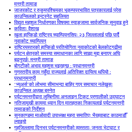
मन्त्री तामाङ
जाजरकोट र रुकुमपश्चिमका भूकम्पप्रभावित पत्रकारलाई प्रेस
काउन्सिलको इन्टरनेट सहुलियत
विद्युत महशुल निर्धारणका विषयमा स्याङ्जामा सार्वजनिक सुनुवाइ हुने
कविताः वैशाख
खुला हाप्किडो राष्ट्रिय च्याम्पियनसिपः २३ जिल्लालाई पछि पार्दै
नुवाकोट च्याम्पियन
राष्ट्रियस्तरको हाप्किडो प्रतियोगिता नुवाकोटको बेलकोटगढीमा
पर्यटन क्षेत्रको समस्या समाधानका लागि साझा मुद्दा बनाएर अघि
बढ्नुपर्छः मन्त्री तामाङ
बोगटीको अभाव महशुस भइरहन्छ : प्रधानमन्त्री
गुणस्तरीय काम नहुँदा राज्यलाई अतिरिक्त दायित्व थपियो :
प्रधानमन्त्री
‘भ्युअर्स’को लोभमा सीमाभन्दा बाहिर गएर समाचार नलेख्नुस्ः
काउन्सिल अध्यक्ष बस्नेत
पर्यटनमन्त्रीद्वारा लुम्बिनीमा अनलाइन टिकट प्रणालीको उद्घाटन
नतिजामूखी काममा ध्यान दिन मातहतका निकायलाई पर्यटनमन्त्री
तामाङको निर्देशन
सुनकाण्डमा मा‌ओवादी उपाध्यक्ष महरा समातिएः भैरहवाबाट काठमाडौँ
ल्याइयो
गृहजिल्लामा दिनभर पर्यटनमन्त्रीको व्यस्तताः जनता भेटघाट र