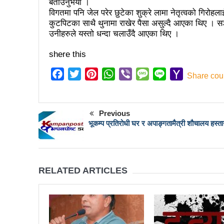
कर्फ्यु लागे पनि तीनकुने क्षेत्र
बताउनुभयो ।
विगतमा पनि जेल परेर छुटेका शुक्रे लामा नेतृत्वको गिरोहल
काठमाडौँमा माओवादीको नेतृत्वमा 
कुटपिटका साथै थुनामा राखेर पैसा असुल्दै आएका थिए । सञ्
उनीहरुले यस्तो धन्दा चलाउँदै आएका थिए ।
लव प्याकुरेलद्वारा निर्देशित वृत्तच
shere this
भरतपुरका १ सय २९ सुकुम्बासी घर
Facebook
Twitter
Pinterest
WhatsApp
Viber
Message
Line
Yahoo
Share cou
‘महिला अधिकारका निम्ति सदनबा
Mail
त्रिदेशीय विद्युत ब्यापार सम्झौता 
Previous
३ महिनामा प्रेस स्वतन्त्रता ह
भूकम्प प्रतिरोधी घर र अपाङ्गतामैत्री शौचालय हस्ता
इन्द्रेश्वर युवा समाजद्वारा बेलकोट
सकियो चितवन महोत्सव : ५ लाख
RELATED ARTICLES
टोखामा कर्जा सदुपयोगिता सम्बन्धी
भोलि चितवनमा माओवादीको विशाल स
ककनी २ मा खस्यो ६८ प्रतिशतभन्