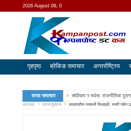
2026 August 08, 0
गृहपृष्ठ
ब्रेकिङ समाचार
अन्तर्राष्ट्रिय
ताजा समाचार
संघीयता र मधेसः राजनीतिक दुराग
HOME
घटना/दुर्घटना
काठमाडौमा नक्कली सिआइबी, यसरी गर्छन ढ
काङ्ग्रेस नेता मिश्रको आरोप : 
नवनिर्वाचित राष्ट्रिय सभा सदस्य
रञ्जु दर्शना विजयीः अधिकांश स्था