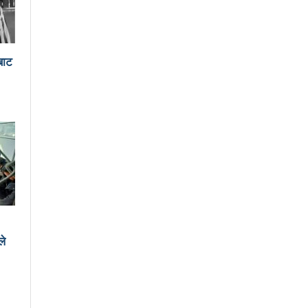
न मेयर दाहालको निर्देशन
बाट
लिदेखि सुरु हुँदै
विश्वकप क्रिकेटमा नेपालले अफगानिस्तानलाई हरायो
नावमा भाग लिने नेत्रविक्रम चन्दको संकेत
र गरेको भन्दै एमालेलाई महानगरको १ लाख जरिवाना
ाघ ४ गतेदेखि काठमाडौँमा
ले
 नगरपालिका
लाई
आज उम्मेदवारको अन्तिम नामावली प्रकाशन हुँदै
जनयुद्धको मुख्य मुद्दा होः प्रचण्ड