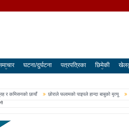
समाचार
घटना/दुर्घटना
पत्रपत्रिका
छिमेकी
खेल
्रह र कमिसनको छायाँ
छोराले फलामको पाइपले हान्दा बाबुको मृत्यु
गी
बालेन सरकारले सिमा क्षेत्रका जनतालाई अनावश्यक दु:ख दियो
पूर्वप्र
हरुले शपथ लिए
चार स्थानमा रास्वपा विजयीः काँग्रेस र नेकपाले खाता ख
नमा रास्वपा अगाडि