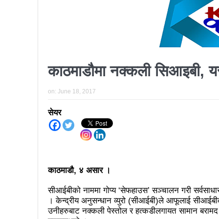
प्रतिनिधिसभा सदस्य निर्वाचनः ६०
निर्वाचनले सङ्घीय लोकतान्त्रिक 
आज प्रतिनिधिसभा सदस्य निर्वाच
काठमाडौमा नक्कली सिआइबी, यस
पुरस्कार वितरणबिनै काउन्सिलले सम्पन
खतिवडाको नयाँ गीत जमाना आज
on:
June 18, 2017
चलचित्र विकास बोर्डका नवनियुक्
सेयर
महानगर यातायातले थप्यो १२ वटा व
फोहोरमैला व्यवस्थापन संघ नेपालको
समाचार हटाउने अदालतको आदेश र पत
काठमाडौ, ४ असार ।
लोकतान्त्रिक सहिद सन्तति वृत्ति 
सीआईबीको नाममा गोप्य ‘सेफहाउस’ सञ्चालन गरी सर्वसाधार
। केन्द्रीय अनुसन्धान व्युरो (सीआईबी)ले आफूलाई सीआई
नवलपरासी काठमाडौँ सम्पर्क समन्वय
उनीहरुबाट नक्कली पेस्तोल र हत्कडीलगायत सामान बराम