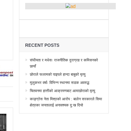
्थानमा कर्फ्यु आदेश
 तनावग्रस्त
महाधिवेसनमा पुरस्कृत हुँदै यी पत्रकार
र, देशैभर अभियानात्मक कार्यक्रम
गरद्वारा वैचारिक, राजनीतिक कार्यशाला
RECENT POSTS
या साक्षरताको
संघीयता र मधेसः राजनीतिक दुराग्रह र कमिसनको
छायाँ
वा, ३ वटा सूचीकरणबाट हटे
छोराले फलामको पाइपले हान्दा बाबुको मृत्यु
िगत विद्युतिकरणको ब्रेकथ्रु
मुलुकभर वर्षाः विभिन्न स्थानमा सडक अवरुद्ध
ुई जना घाइते
चितवनमा हात्तीको आक्रमणबाट आमाछोराको मृत्यु
काङ्ग्रेस नेता मिश्रको आरोप : बालेन सरकारले सिमा
बिद्यार्थीलाई चलचित्र सिकाउँदै बागमती प्रदेश सरकार
क्षेत्रका जनतालाई अनावश्यक दु:ख दियो
 प्रभावशाली
ककनी २ मा माओवादी विजयी
 मत खसेको अनुमान