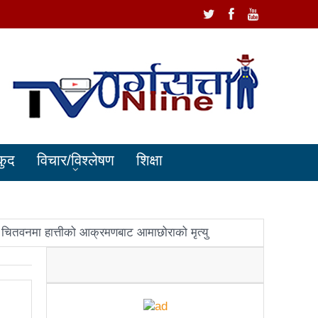
कुद
विचार/विश्लेषण
शिक्षा
चितवनमा हात्तीको आक्रमणबाट आमाछोराको मृत्यु
धानमन्त्री ओलीलाई पितृशोक
ोले