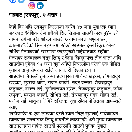
अझ सुदृढ बनाएको छः प्रचण्ड
गाईघाट (उदयपुर), ७ असार ।
छिटफुटबाहेक शान्तिपूर्ण रुपमा मतदान सम्पन्न
केही दिनअघि उदयपुर जिल्लाका करिब १७ जना युवा एक म्यान
आज प्रतिनिधिसभा सदस्य निर्वाचनः देशैभर मतदान जारी
पावरबाट वैदेशिक रोजगारीको सिलसिलामा साउदी अरब पु¥याउने
नाममा ठगीमा परेर अहिले साउदी अरबमा बेपत्ता भएका छन् ।
बैतडीमा जन्तिबस दुर्घटनाः १३ जनाको मृत्यु
काठमाडाँैको सिनामङ्गलमा रहेको साउनलाइन्स रिक्रुटमेन्ट
सर्भिस मेनपावरको उपशाखा उदयपुरको गाईघाटबाट यहाँका
कविता – अपजश
मेनपावर सञ्चालक नेत्र लिम्बू र रेश्मा लिम्बूमार्फत तीन साता अघि
साउदीमा पुगेका १७ जना युवा अहिले बिचल्लीमा परेको एक पीडित
पुरस्कार वितरणबिनै काउन्सिलले सम्पन्न गर्‍यो वार्षिकोत्सव
युवाका दाजु होमराज राईले जानकारी दिएका छन् ।
साउदीमा बिचल्ली हुनेहरुमा उदयपुरका गोविन्द खड्का, होमबहादुर
हितेन्द्रदेव शाक्यलाई पद छाड्नुपर्ने नैतिक दबाबः समय बुझेर
खड्का, युवराज थापा, राजन कार्की, रुद्र बस्नेत, तेजबहादुर
बाटो खुलाउन मन्त्री घिसिङको म्यासेज
कटुवाल, वसन्त राई, दुर्गानारायण श्रेष्ठ, तेजबहादुर कटुवाल, उमेश
खड्का, युवराज कार्की, सोभित राई, तोपबहादुर मगर, मोहन राई,
खतिवडाको नयाँ गीत जमाना आजकाल
मनोज राई, मातृका घिमिरे सहितका युवा रहेका पीडितका आफन्तले
बताए ।
सहनशीलताको ब्रेक
प्रतिव्यक्ति रु एक लाखका दरले रकम लिएर युवालाई गाईघाटका
म्यानपावर सञ्चालक लिम्बू दम्पतीले काठमाडाँैको मुख्य म्यानपावर
राममाया च्यामिनीसँग दशरथ चन्दको अनुरोध – प्रेमविनोद नन्दन
साउनलाइन्स मार्फत साउदी पठाएपनि साउदी पुगेका युवाले