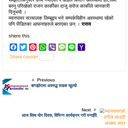
सम्झौताअनुसार काम नपाएको र अहिले बिजोग अवस्थामा होटलमा
चलचित्र विकास बोर्डका नवनियुक्त सदस्य गणेश सुवेदीलाई
बस्नु परिरहेको राजन कार्कीका दाजु सरोज कार्कीले जानकारी
आइएनएनएफद्वारा सम्मान
दिनुभयो ।
म्यानपावर सञ्चालक लिम्बूद्वय भने सम्पर्कविहीन अवस्थामा रहेको
एनआरएनए बेलायतको अध्यक्षमा जिलिङका पुडासैनी
पनि पीडितका आफन्तहरुले बताएका छन् ।
रासस
महानगर यातायातले थप्यो १२ वटा विद्युतीय बस
shere this
गणेश पण्डितको कवितासङ्ग्रह कालापानी लोकार्पण
Facebook
Twitter
Pinterest
WhatsApp
Viber
Message
Line
Yahoo
Mail
फोहोरमैला व्यवस्थापन संघ नेपालको अध्यक्षमा नुवाकोटका घिमिरे
Share counter
निर्वाचित
कविता – सुख भोग
Previous
बागझोरामा अवरुद्ध सडक खुल्यो
समाचार हटाउने अदालतको आदेश र पत्रकार पक्राउ पुर्जीबारे
काउन्सिल सुक्ष्म अध्ययनमा
लोकतान्त्रिक सहिद सन्तति वृत्ति कोष स्थापनाः सहिदका
Next
आज विश्व योग दिवस, विभिन्न कार्यक्रम गरी मनाईंदै
बालबालिकाको शिक्षामा खर्च हुने