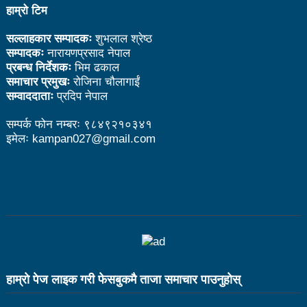
हाम्रो टिम
भरतपुर महानगर युवा संजालको फुटसल : पुरुषतर्फ वडा नं. ५ र
सल्लाहकार सम्पादकः
शुभलाल श्रेष्ठ
महिलातर्फ २३ विजयी
सम्पादकः
नारायणप्रसाद नेपाल
प्रबन्ध निर्देशकः
भिम ढकाल
Public governance training class for sister cities
समाचार प्रमुखः
रोजिना चौलागाईं
सम्वाददाताः
प्रदिप नेपाल
in Indian Ocean Rim countries was successfully
launched in Kunming
सम्पर्क फोन नम्बरः ९८४९२१०३४१
इमेलः kampan027@gmail.com
रसुवा उडेको हेलिकप्टर दुर्घटनाः ५ जनाको मृत्यु
दारी ग्याङ फुटसल प्रतियोगिताको टिम दर्ता फारम खुल्यो
चेपिण्डे खोलाले बगाएर ६ वर्षीय बालकको मृत्यु
नेपालको आर्थिक सामाजिक विकास नै चीनको उत्कट चाहना
होः राजदूत छन सोङ
हाम्राे पेज लाइक गरी फेसबुकमै ताजा समाचार पाउनुहाेस्
संघीयताका अवसर र उपलब्धीको सदुपयोग गर्नुपर्नेमा वक्ताहरुको
जोड