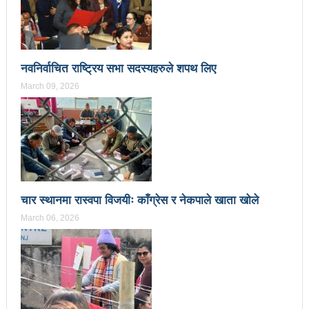
उपनिर्वाचन २०८१: एमालेभन्दा माओवादी प्रभावशाली
ककनी २ मा माओवादी विजयी
नवनिर्वाचित राष्ट्रिय सभा सदस्यहरुले शपथ लिए
ककनी २ मा खस्यो ६८ प्रतिशतभन्दा बढी मत: गणना आजै हुने
March 09, 2026
उपचुनाव सकियो: ६२ प्रतिशतभन्दा बढी मत खसेको अनुमान
पालिका उपचुनाव: ४१ पदका लागि मतदान शुरु
भरतपुुरमा सार्वजनिक सुनुवाई, गुनासो नआउने गरी काम गर्न
मेयर दाहालको निर्देशन
चार स्थानमा रास्वपा विजयीः काँग्रेस र नेकपाले खाता खोले
उपनिर्वाचन सुशासनका पक्षमा र भ्रष्टाचारका विरुद्ध मत जाहेर
March 06, 2026
गर्ने महत्वपूर्ण अवसर: प्रचण्ड
सुरु भयो चौथो सुनवल महोत्सव: उद्योगमैत्री वातावरण बनाउन
लागि पर्ने मन्त्री कलवारको भनाइ