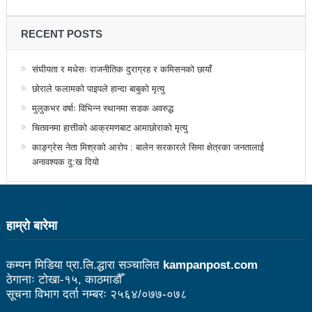
उत्कृष्ट
RECENT POSTS
संविधानसभाबाट संविधान बनाउने मुद्दा जनयुद्धको मुख्य मुद्दा होः
प्रचण्ड
संघीयता र मधेसः राजनीतिक दुराग्रह र कमिसनको छायाँ
छोराले फलामको पाइपले हान्दा बाबुको मृत्यु
बोगटीको स्मृतिमा रक्तदान कार्यक्रम
मुलुकभर वर्षाः विभिन्न स्थानमा सडक अवरुद्ध
पब्लिक स्पिच नेपालको विजेता बने दैलेखका दिल बहादुर
चितवनमा हात्तीको आक्रमणबाट आमाछोराको मृत्यु
संविधानको रक्षा र कार्यान्वयनमा जनताको खबरदारी आवश्यकः
काङ्ग्रेस नेता मिश्रको आरोप : बालेन सरकारले सिमा क्षेत्रका जनतालाई
अनावश्यक दु:ख दियो
प्रचण्ड
माओवादीमा जनपरिचालनका कार्यक्रमको तयारीः तीन
हाम्राे बारेमा
आयोगको बैठक सकियो
वृत्तचित्र फिल्म ‘गर्ल्स रिराइटिङ डेस्टिनी’ को विशेष प्रदर्शनी
कम्पन मिडिया प्रा.लि.द्धारा सञ्चालित
kampanpost.com
दुईपिपलमा बुधबार रोपाइ जात्राः कलाकारको व्यवस्थापनमा
ठेगानाः टोखा-१५, काठमाडौँ
सूचना विभाग दर्ता नम्बरः २५६४/०७७-०७८
जनप्रतिनिधि