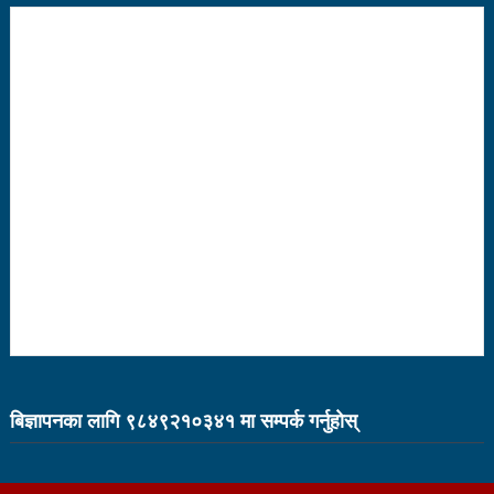
१५ दिनमा ३१ वटा युट्युबलगायतका सामाजिक सञ्जाल
काउन्सिलको कारबाहीमा
साहित्यकार नेपालको मुक्तकसंग्रह ‘मनीषा’ सार्वजनिक
China’s commitment to modernization and deeper
reform
अब सरकारमा जाने होइन, जनतामा जाने र पार्टी सुदृढ गर्नेतिर
ध्यान दिइनेछ : प्रचण्ड
सौर्य एयर दुर्घटनाः ४ जनाको जीवितै उद्दार, १५ जनाको मृत्यु
सौर्य एयर दुर्घटनाः आफ्नै कर्मचारी लिएर पोखरा जाँदै थियो
जहाज
बिज्ञापनका लागि ९८४९२१०३४१ मा सम्पर्क गर्नुहाेस्
सौर्य एयरको जहाज दुर्घटनाः २ जनाको शब फेला