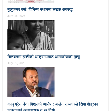
प्रेस सेन्टरको महाधिवेसनमा पुरस्कृत हुँदै यी पत्रकार
मुलुकभर वर्षाः विभिन्न स्थानमा सडक अवरुद्ध
भरतपुरका १ सय २९ सुकुम्बासी घरधुरीलाई लालपूर्जा वितरण
July 05, 2026
हानलाई मजदुर संगठनहरुको ध्यानाकर्षण पत्र, देशैभर
अभियानात्मक कार्यक्रम
‘महिला अधिकारका निम्ति सदनबाट कानून बनाउन ढिला भयो’
सहिद स्मृति दिवसमा माओवादी बेलकोटगढी नगरद्वारा वैचारिक,
चितवनमा हात्तीको आक्रमणबाट आमाछोराको मृत्यु
राजनीतिक कार्यशाला
July 05, 2026
त्रिदेशीय विद्युत ब्यापार सम्झौता नेपालका लागि कोशेढुंगाः
प्रचण्ड
कविता- म हैन भने
आवश्यकता मिडिया साक्षरताको
३ महिनामा प्रेस स्वतन्त्रता हननका १३ घटना
काङ्ग्रेस नेता मिश्रको आरोप : बालेन सरकारले सिमा क्षेत्रका
काउन्सिलद्वारा ४ वटा सञ्चार माध्यमको कालोसूची फुकुवा, ३
जनतालाई अनावश्यक दु:ख दियो