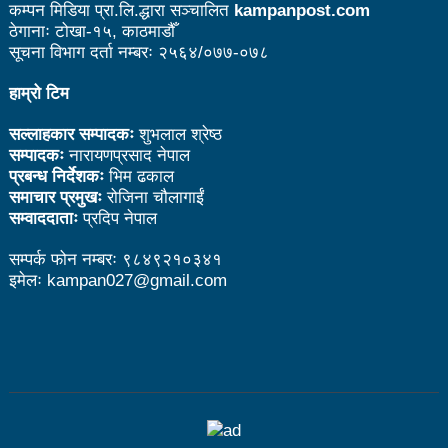
कम्पन मिडिया प्रा.लि.द्धारा सञ्चालित
kampanpost.com
उत्कृष्ट
ठेगानाः टोखा-१५, काठमाडौँ
सूचना विभाग दर्ता नम्बरः २५६४/०७७-०७८
संविधानसभाबाट संविधान बनाउने मुद्दा जनयुद्धको मुख्य मुद्दा होः
हाम्रो टिम
प्रचण्ड
बोगटीको स्मृतिमा रक्तदान कार्यक्रम
सल्लाहकार सम्पादकः
शुभलाल श्रेष्ठ
सम्पादकः
नारायणप्रसाद नेपाल
पब्लिक स्पिच नेपालको विजेता बने दैलेखका दिल बहादुर
प्रबन्ध निर्देशकः
भिम ढकाल
समाचार प्रमुखः
रोजिना चौलागाईं
संविधानको रक्षा र कार्यान्वयनमा जनताको खबरदारी आवश्यकः
सम्वाददाताः
प्रदिप नेपाल
प्रचण्ड
सम्पर्क फोन नम्बरः ९८४९२१०३४१
इमेलः kampan027@gmail.com
माओवादीमा जनपरिचालनका कार्यक्रमको तयारीः तीन
आयोगको बैठक सकियो
वृत्तचित्र फिल्म ‘गर्ल्स रिराइटिङ डेस्टिनी’ को विशेष प्रदर्शनी
दुईपिपलमा बुधबार रोपाइ जात्राः कलाकारको व्यवस्थापनमा
जनप्रतिनिधि