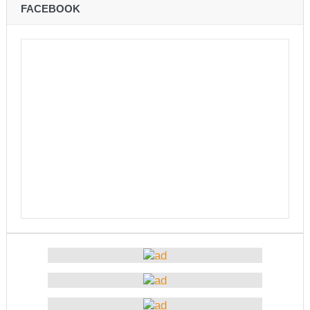
चितवनको माडीमा सम्पन्न मैयादेवि महिला क्रिकेट सिरिजको
FACEBOOK
उपाधि नवलपरासीलाई
चौथो सुनवल महोत्सव भोलिदेखि सुरु हुँदै
प्रमुख प्रशासकीय अधिकृतको सरुवा रोक्न पालिका
अध्यक्षसहित कर्मचारीको आन्दोलन
नेत्रहीन टी–२० विश्वकप क्रिकेटमा नेपालले
अफगानिस्तानलाई हरायो
मानव तस्करीको अभियोगमा पक्राउ परेका कोशी प्रदेशका
पूर्वमन्त्री अधिकारीविरुद्ध मुद्दा नचल्ने
आगामी चुनावमा भाग लिने नेत्रविक्रम चन्दको संकेत
२८५ कैदीबन्दीलाई जेलबाहिर बस्ने सुविधा
अब धरहरा चढ्न पैसा, पार्किङ शुल्क पनि लाग्ने