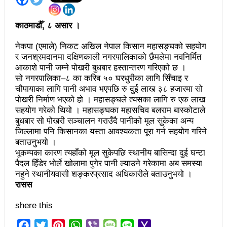
अझ सुदृढ बनाएको छः प्रचण्ड
काठमाडौँ, ८ असार ।
छिटफुटबाहेक शान्तिपूर्ण रुपमा मतदान सम्पन्न
नेकपा (एमाले) निकट अखिल नेपाल किसान महासङ्घको सहयोग
आज प्रतिनिधिसभा सदस्य निर्वाचनः देशैभर मतदान जारी
र जनश्रमदानमा दक्षिणकाली नगरपालिकाको छैमलेमा नवनिर्मित
आकाशे पानी जम्ने पोखरी बुधबार हस्तान्तरण गरिएको छ ।
बैतडीमा जन्तिबस दुर्घटनाः १३ जनाको मृत्यु
सो नगरपालिका–८ का करिब ५० घरधुरीका लागि सिँचाइ र
चौपायाका लागि पानी अभाव भएपछि रु दुई लाख ३८ हजारमा सो
कविता – अपजश
पोखरी निर्माण भएको हो । महासङ्घले त्यसका लागि रु एक लाख
सहयोग गरेको थियो । महासङ्घका महासचिव बलराम बास्कोटाले
पुरस्कार वितरणबिनै काउन्सिलले सम्पन्न गर्‍यो वार्षिकोत्सव
बुधबार सो पोखरी सञ्चालन गराउँदै पानीको मूल सुकेका अन्य
जिल्लामा पनि किसानका यस्ता आवश्यकता पूरा गर्न सहयोग गरिने
हितेन्द्रदेव शाक्यलाई पद छाड्नुपर्ने नैतिक दबाबः समय बुझेर
बताउनुभयो ।
बाटो खुलाउन मन्त्री घिसिङको म्यासेज
भूकम्पका कारण त्यहाँको मूल सुकेपछि स्थानीय बासिन्दा दुई घन्टा
पैदल हिँडेर भोर्ले खोलामा पुगेर पानी ल्याउने गरेकामा अब समस्या
खतिवडाको नयाँ गीत जमाना आजकाल
नहुने स्थानीयवासी शङ्करप्रसाद अधिकारीले बताउनुभयो ।
रासस
सहनशीलताको ब्रेक
shere this
राममाया च्यामिनीसँग दशरथ चन्दको अनुरोध – प्रेमविनोद नन्दन
Facebook
Twitter
Pinterest
WhatsApp
Viber
Message
Line
Yahoo