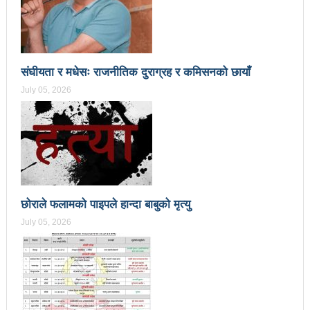
महिनावारी स्वच्छताका लागि ३९२ साइकल यात्रीको
सचेतनामूलक र्‍याली
नवलपरासी काठमाडौँ सम्पर्क समन्वय समितिको अध्यक्षमा
संघीयता र मधेसः राजनीतिक दुराग्रह र कमिसनको छायाँ
विश्वकर्मा
July 05, 2026
राजावादीको आन्दोलनः आगलागीमा पत्रकारको मृत्यु
कर्फ्यु लागे पनि तीनकुने क्षेत्र अझै अशान्तः सडकमा सेना
परिचालन
राजावादीको प्रदर्शन थप उग्रः केही स्थानमा कर्फ्यु आदेश
छोराले फलामको पाइपले हान्दा बाबुको मृत्यु
काठमाडौँमा माओवादीको नेतृत्वमा विशाल जनप्रदर्शन
July 05, 2026
राजावादी र प्रहरीबिच झडपः तीनकुने-वानेश्वर क्षेत्र तनावग्रस्त
लव प्याकुरेलद्वारा निर्देशित वृत्तचित्र ‘गर्ल्स रिराइटिङ डेस्टीनी’
लाई अडियन्स च्वाइस अवार्ड