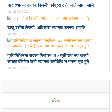
चार स्थानमा रास्वपा विजयीः काँग्रेस र नेकपाले खाता खोले
उपनिर्वाचन २०८१: एमालेभन्दा माओवादी प्रभावशाली
March 06, 2026
ककनी २ मा माओवादी विजयी
ककनी २ मा खस्यो ६८ प्रतिशतभन्दा बढी मत: गणना आजै हुने
रञ्जु दर्शना विजयीः अधिकांश स्थानमा रास्वपा अगाडि
March 06, 2026
उपचुनाव सकियो: ६२ प्रतिशतभन्दा बढी मत खसेको अनुमान
पालिका उपचुनाव: ४१ पदका लागि मतदान शुरु
प्रतिनिधिसभा सदस्य निर्वाचनः ६० प्रतिशत मत खस्यो,
भरतपुुरमा सार्वजनिक सुनुवाई, गुनासो नआउने गरी काम गर्न
काठमाडौँसहित केही स्थानमा रातीदेखि नै गणना सुरु हुने
मेयर दाहालको निर्देशन
March 05, 2026
उपनिर्वाचन सुशासनका पक्षमा र भ्रष्टाचारका विरुद्ध मत जाहेर
गर्ने महत्वपूर्ण अवसर: प्रचण्ड
सुरु भयो चौथो सुनवल महोत्सव: उद्योगमैत्री वातावरण बनाउन
लागि पर्ने मन्त्री कलवारको भनाइ