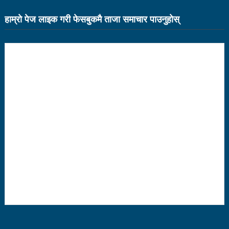
भरतपुर महानगर युवा संजालको फुटसल : पुरुषतर्फ वडा नं. ५ र
हाम्राे पेज लाइक गरी फेसबुकमै ताजा समाचार पाउनुहाेस्
महिलातर्फ २३ विजयी
Public governance training class for sister cities
in Indian Ocean Rim countries was successfully
launched in Kunming
रसुवा उडेको हेलिकप्टर दुर्घटनाः ५ जनाको मृत्यु
दारी ग्याङ फुटसल प्रतियोगिताको टिम दर्ता फारम खुल्यो
चेपिण्डे खोलाले बगाएर ६ वर्षीय बालकको मृत्यु
नेपालको आर्थिक सामाजिक विकास नै चीनको उत्कट चाहना
होः राजदूत छन सोङ
संघीयताका अवसर र उपलब्धीको सदुपयोग गर्नुपर्नेमा वक्ताहरुको
जोड