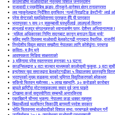
काठमाडौँमा माओवादीको नेतृत्वमा विशाल जनप्रदर्शन
राजावादी र प्रहरीबिच झडपः तीनकुने-वानेश्वर क्षेत्र तनावग्रस्त
लव प्याकुरेलद्वारा निर्देशित वृत्तचित्र ‘गर्ल्स रिराइटिङ डेस्टीनी’ लाई 
प्रेस सेन्टरको महाधिवेसनमा पुरस्कृत हुँदै यी पत्रकार
भरतपुरका १ सय २९ सुकुम्बासी घरधुरीलाई लालपूर्जा वितरण
हानलाई मजदुर संगठनहरुको ध्यानाकर्षण पत्र, देशैभर अभियानात्मक क
‘महिला अधिकारका निम्ति सदनबाट कानून बनाउन ढिला भयो’
सहिद स्मृति दिवसमा माओवादी बेलकोटगढी नगरद्वारा वैचारिक, राजनी
त्रिदेशीय विद्युत ब्यापार सम्झौता नेपालका लागि कोशेढुंगाः प्रचण्ड
कविता- म हैन भने
आवश्यकता मिडिया साक्षरताको
३ महिनामा प्रेस स्वतन्त्रता हननका १३ घटना
काउन्सिलद्वारा ४ वटा सञ्चार माध्यमको कालोसूची फुकुवा, ३ वटा सू
इन्द्रेश्वर युवा समाजद्वारा बेलकोटगढीका ५ विद्यालयमा छात्रवृत्ति वित
भरतपुरको मुख्य सडकमा भएको भूमिगत विद्युतिकरणको ब्रेकथ्रु
सकियो चितवन महोत्सव : ५ लाख सहभागि, ३० करोडको कारोबार
बाघले झम्टिँदा मोटरसाइकलमा सवार दुई जना घाइते
टोखामा कर्जा सदुपयोगिता सम्बन्धी अन्तरक्रिया
एकाबिहानै चीनमा भुकम्पः नेपालमा कडा धक्का महसुस
बिद्यार्थीलाई चलचित्र सिकाउँदै बागमती प्रदेश सरकार
भोलि चितवनमा माओवादीको विशाल सभा: प्रचण्डले सम्बोधन गर्ने
उपनिर्वाचन २०८१: एमालेभन्दा माओवादी प्रभावशाली