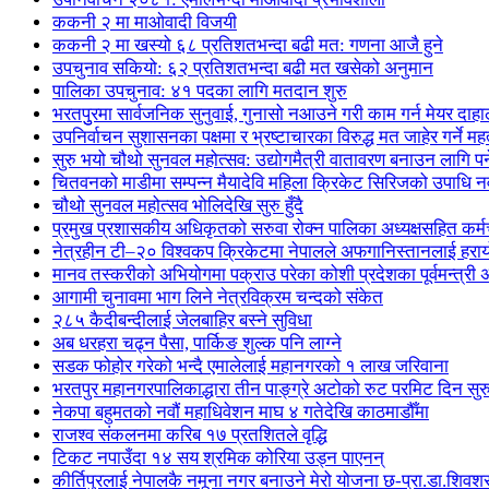
ककनी २ मा माओवादी विजयी
ककनी २ मा खस्यो ६८ प्रतिशतभन्दा बढी मत: गणना आजै हुने
उपचुनाव सकियो: ६२ प्रतिशतभन्दा बढी मत खसेको अनुमान
पालिका उपचुनाव: ४१ पदका लागि मतदान शुरु
भरतपुुरमा सार्वजनिक सुनुवाई, गुनासो नआउने गरी काम गर्न मेयर दाहा
उपनिर्वाचन सुशासनका पक्षमा र भ्रष्टाचारका विरुद्ध मत जाहेर गर्ने महत
सुरु भयो चौथो सुनवल महोत्सव: उद्योगमैत्री वातावरण बनाउन लागि पर
चितवनको माडीमा सम्पन्न मैयादेवि महिला क्रिकेट सिरिजको उपाधि
चौथो सुनवल महोत्सव भोलिदेखि सुरु हुँदै
प्रमुख प्रशासकीय अधिकृतको सरुवा रोक्न पालिका अध्यक्षसहित कर्
नेत्रहीन टी–२० विश्वकप क्रिकेटमा नेपालले अफगानिस्तानलाई हराय
मानव तस्करीको अभियोगमा पक्राउ परेका कोशी प्रदेशका पूर्वमन्त्री अधि
आगामी चुनावमा भाग लिने नेत्रविक्रम चन्दको संकेत
२८५ कैदीबन्दीलाई जेलबाहिर बस्ने सुविधा
अब धरहरा चढ्न पैसा, पार्किङ शुल्क पनि लाग्ने
सडक फोहोर गरेको भन्दै एमालेलाई महानगरको १ लाख जरिवाना
भरतपुर महानगरपालिकाद्धारा तीन पाङ्ग्रे अटोको रुट परमिट दिन सुर
नेकपा बहुमतको नवौं महाधिवेशन माघ ४ गतेदेखि काठमाडौँमा
राजश्व संकलनमा करिब १७ प्रतशितले वृद्धि
टिकट नपाउँदा १४ सय श्रमिक कोरिया उड्न पाएनन्
कीर्तिपुरलाई नेपालकै नमूना नगर बनाउने मेरो योजना छ-प्रा.डा.शिवशर