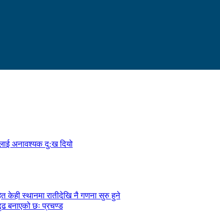
ालाई अनावश्यक दु:ख दियो
केही स्थानमा रातीदेखि नै गणना सुरु हुने
ृढ बनाएको छः प्रचण्ड