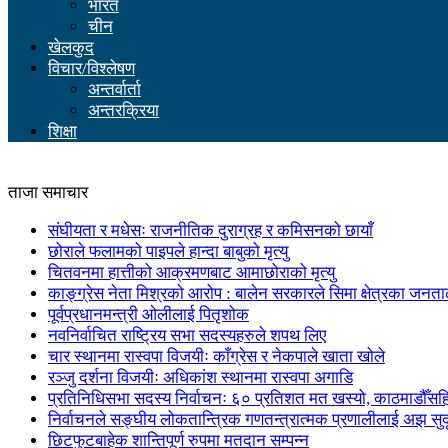
भारत
चीन
खेलकुद
विचार/विश्लेषण
अन्तर्वार्ता
अन्तरक्रिया
शिक्षा
ताजा समाचार
संघीयता र मधेसः राजनीतिक दुराग्रह र कमिसनको छायाँ
छोराले फलामको पाइपले हान्दा बाबुको मृत्यु
चितवनमा हात्तीको आक्रमणबाट आमाछोराको मृत्यु
काङ्ग्रेस नेता मिश्रको आरोप : बालेन सरकारले सिमा क्षेत्रका जनत
पूर्वप्रधानमन्त्री ओलीलाई पितृशोक
नवनिर्वाचित राष्ट्रिय सभा सदस्यहरुले शपथ लिए
चार स्थानमा रास्वपा विजयीः काँग्रेस र नेकपाले खाता खोले
रञ्जु दर्शना विजयीः अधिकांश स्थानमा रास्वपा अगाडि
प्रतिनिधिसभा सदस्य निर्वाचनः ६० प्रतिशत मत खस्यो, काठमाडौँसहित 
निर्वाचनले सङ्घीय लोकतान्त्रिक गणतन्त्रात्मक प्रणालीलाई अझ सुद
छिटफुटबाहेक शान्तिपूर्ण रुपमा मतदान सम्पन्न