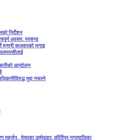
लको निर्देशन
्वपूर्ण अवसर: प्रचण्ड
्ने मन्त्री कलवारको भनाइ
 नवलपरासीलाई
मचारीको आन्दोलन
ो
कारीविरुद्ध मुद्दा नचल्ने
ु
ण महर्जन, मेयरका उम्मेदवार, कीर्तिपुर नगरपालिका