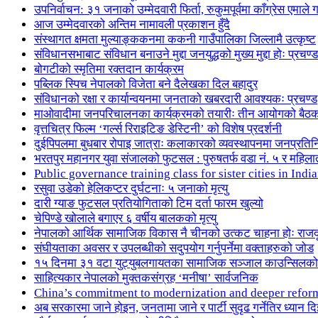
उपनिर्वाचन: ३१ जनाको उम्मेदवारी फिर्ता, रुकुमपूर्वमा काँग्रेस एमा
आज उम्मेदवारको अन्तिम नामावली प्रकाशन हुँदै
संस्थागत क्षमता मुल्याङ्ककनमा ककनी गाउँपालिका जिल्लामै उत्कृष्ट
संविधानसभाबाट संविधान बनाउने मुद्दा जनयुद्धको मुख्य मुद्दा होः प्रचण्ड
बोगटीको स्मृतिमा रक्तदान कार्यक्रम
पब्लिक स्पिच नेपालको विजेता बने दैलेखका दिल बहादुर
संविधानको रक्षा र कार्यान्वयनमा जनताको खबरदारी आवश्यकः प्रचण्ड
माओवादीमा जनपरिचालनका कार्यक्रमको तयारीः तीन आयोगको बैठ
वृत्तचित्र फिल्म ‘गर्ल्स रिराइटिङ डेस्टिनी’ को विशेष प्रदर्शनी
दुईपिपलमा बुधबार रोपाइ जात्राः कलाकारको व्यवस्थापनमा जनप्रतिन
भरतपुर महानगर युवा संजालको फुटसल : पुरुषतर्फ वडा नं. ५ र महिला
Public governance training class for sister cities in I
रसुवा उडेको हेलिकप्टर दुर्घटनाः ५ जनाको मृत्यु
दारी ग्याङ फुटसल प्रतियोगिताको टिम दर्ता फारम खुल्यो
चेपिण्डे खोलाले बगाएर ६ वर्षीय बालकको मृत्यु
नेपालको आर्थिक सामाजिक विकास नै चीनको उत्कट चाहना होः राज
संघीयताका अवसर र उपलब्धीको सदुपयोग गर्नुपर्नेमा वक्ताहरुको जोड
१५ दिनमा ३१ वटा युट्युबलगायतका सामाजिक सञ्जाल काउन्सिलको
साहित्यकार नेपालको मुक्तकसंग्रह ‘मनीषा’ सार्वजनिक
China’s commitment to modernization and deeper refor
अब सरकारमा जाने होइन, जनतामा जाने र पार्टी सुदृढ गर्नेतिर ध्यान दि