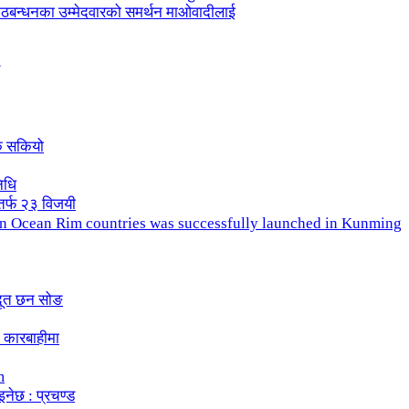
ले गठबन्धनका उम्मेदवारको समर्थन माओवादीलाई
क सकियो
िधि
तर्फ २३ विजयी
ndian Ocean Rim countries was successfully launched in Kunming
दूत छन सोङ
 कारबाहीमा
m
इनेछ : प्रचण्ड