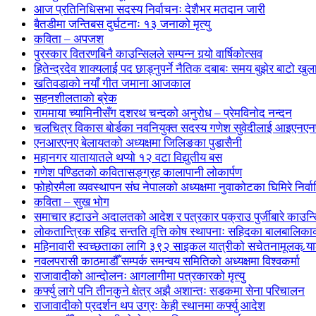
आज प्रतिनिधिसभा सदस्य निर्वाचनः देशैभर मतदान जारी
बैतडीमा जन्तिबस दुर्घटनाः १३ जनाको मृत्यु
कविता – अपजश
पुरस्कार वितरणबिनै काउन्सिलले सम्पन्न गर्‍यो वार्षिकोत्सव
हितेन्द्रदेव शाक्यलाई पद छाड्नुपर्ने नैतिक दबाबः समय बुझेर बाटो खु
खतिवडाको नयाँ गीत जमाना आजकाल
सहनशीलताको ब्रेक
राममाया च्यामिनीसँग दशरथ चन्दको अनुरोध – प्रेमविनोद नन्दन
चलचित्र विकास बोर्डका नवनियुक्त सदस्य गणेश सुवेदीलाई आइएनएनएफ
एनआरएनए बेलायतको अध्यक्षमा जिलिङका पुडासैनी
महानगर यातायातले थप्यो १२ वटा विद्युतीय बस
गणेश पण्डितको कवितासङ्ग्रह कालापानी लोकार्पण
फोहोरमैला व्यवस्थापन संघ नेपालको अध्यक्षमा नुवाकोटका घिमिरे निर्व
कविता – सुख भोग
समाचार हटाउने अदालतको आदेश र पत्रकार पक्राउ पुर्जीबारे काउन्सि
लोकतान्त्रिक सहिद सन्तति वृत्ति कोष स्थापनाः सहिदका बालबालिकाको 
महिनावारी स्वच्छताका लागि ३९२ साइकल यात्रीको सचेतनामूलक र्‍य
नवलपरासी काठमाडौँ सम्पर्क समन्वय समितिको अध्यक्षमा विश्वकर्मा
राजावादीको आन्दोलनः आगलागीमा पत्रकारको मृत्यु
कर्फ्यु लागे पनि तीनकुने क्षेत्र अझै अशान्तः सडकमा सेना परिचालन
राजावादीको प्रदर्शन थप उग्रः केही स्थानमा कर्फ्यु आदेश