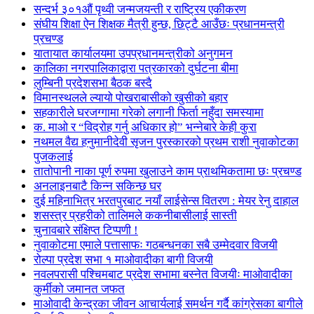
सन्दर्भ ३०१औं पृथ्वी जन्मजयन्ती र राष्ट्रिय एकीकरण
संघीय शिक्षा ऐन शिक्षक मैत्री हुन्छ, छिट्टै आउँछः प्रधानमन्त्री
प्रचण्ड
यातायात कार्यालयमा उपप्रधानमन्त्रीको अनुगमन
कालिका नगरपालिकाद्वारा पत्रकारको दुर्घटना बीमा
लुम्बिनी प्रदेशसभा बैठक बस्दै
विमानस्थलले ल्यायो पोखराबासीको खुसीको बहार
सहकारीले घरजग्गामा गरेको लगानी फिर्ता नहुँदा समस्यामा
क. माओ र “विद्रोह गर्नु अधिकार हो” भन्नेबारे केही कुरा
नथमल वैद्य हनुमानीदेवी सृजन पुरस्कारको प्रथम राशी नुवाकोटका
पुजकलाई
तातोपानी नाका पूर्ण रुपमा खुलाउने काम प्राथमिकतामा छः प्रचण्ड
अनलाइनबाटै किन्न सकिन्छ घर
दुई महिनाभित्र भरतपुरबाट नयाँ लाईसेन्स वितरण : मेयर रेनु दाहाल
शसस्त्र प्रहरीको तालिमले ककनीबासीलाई सास्ती
चुनावबारे संक्षिप्त टिप्पणी !
नुवाकोटमा एमाले पत्तासाफः गठबन्धनका सबै उम्मेदवार विजयी
रोल्पा प्रदेश सभा १ माओवादीका बागी विजयी
नवलपरासी पश्चिमबाट प्रदेश सभामा बस्नेत विजयीः माओवादीका
कुर्मीको जमानत जफत
माओवादी केन्द्रका जीवन आचार्यलाई समर्थन गर्दै कांग्रेसका बागीले