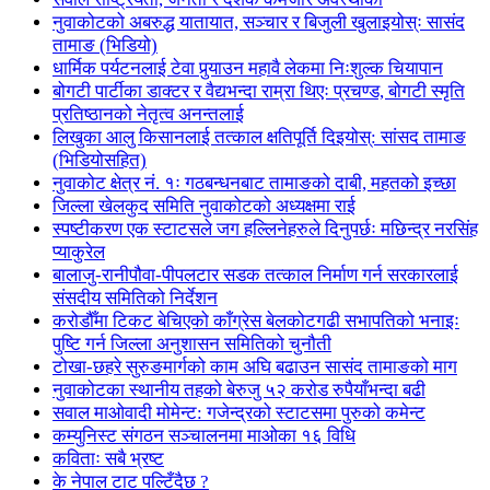
नुवाकोटको अबरुद्ध यातायात, सञ्चार र बिजुली खुलाइयोस्ः सासंद
तामाङ (भिडियो)
धार्मिक पर्यटनलाई टेवा पुर्‍याउन महावै लेकमा निःशुल्क चियापान
बोगटी पार्टीका डाक्टर र वैद्यभन्दा राम्रा थिएः प्रचण्ड, बोगटी स्मृति
प्रतिष्ठानको नेतृत्व अनन्तलाई
लिखुका आलु किसानलाई तत्काल क्षतिपूर्ति दिइयोस्: सांसद तामाङ
(भिडियोसहित)
नुवाकोट क्षेत्र नं. १ः गठबन्धनबाट तामाङको दाबी, महतको इच्छा
जिल्ला खेलकुद समिति नुवाकोटको अध्यक्षमा राई
स्पष्टीकरण एक स्टाटसले जग हल्लिनेहरुले दिनुपर्छः मछिन्द्र नरसिंह
प्याकुरेल
बालाजु-रानीपौवा-पीपलटार सडक तत्काल निर्माण गर्न सरकारलाई
संसदीय समितिको निर्देशन
करोडौँमा टिकट बेचिएको काँग्रेस बेलकोटगढी सभापतिको भनाइः
पुष्टि गर्न जिल्ला अनुशासन समितिको चुनौती
टोखा-छहरे सुरुङमार्गको काम अघि बढाउन सासंद तामाङको माग
नुवाकोटका स्थानीय तहको बेरुजु ५२ करोड रुपैयाँभन्दा बढी
सवाल माओवादी मोमेन्ट: गजेन्द्रको स्टाटसमा पुरुको कमेन्ट
कम्युनिस्ट संगठन सञ्चालनमा माओका १६ विधि
कविताः सबै भ्रष्ट
के नेपाल टाट पल्टिँदैछ ?