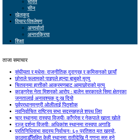
भारत
चीन
खेलकुद
विचार/विश्लेषण
अन्तर्वार्ता
अन्तरक्रिया
शिक्षा
ताजा समाचार
संघीयता र मधेसः राजनीतिक दुराग्रह र कमिसनको छायाँ
छोराले फलामको पाइपले हान्दा बाबुको मृत्यु
चितवनमा हात्तीको आक्रमणबाट आमाछोराको मृत्यु
काङ्ग्रेस नेता मिश्रको आरोप : बालेन सरकारले सिमा क्षेत्रका
जनतालाई अनावश्यक दु:ख दियो
पूर्वप्रधानमन्त्री ओलीलाई पितृशोक
नवनिर्वाचित राष्ट्रिय सभा सदस्यहरुले शपथ लिए
चार स्थानमा रास्वपा विजयीः काँग्रेस र नेकपाले खाता खोले
रञ्जु दर्शना विजयीः अधिकांश स्थानमा रास्वपा अगाडि
प्रतिनिधिसभा सदस्य निर्वाचनः ६० प्रतिशत मत खस्यो,
काठमाडौँसहित केही स्थानमा रातीदेखि नै गणना सुरु हुने