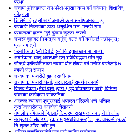
प्रथम
सत्तामा पुगेकाहरुले जनअपेक्षाअनुसार काम गर्न सकेनन्ः शिक्षाविद्
कोइराला
चिलिमे–त्रिशूली आयोजनाको काम सन्तोषजनक: इयु
सरकारी निकायका डाटा असुरक्षित छन्- मन्त्री शर्मा
प्रचण्डको हालत ‘दुई डुंगामा खुट्टा’जस्तो
राजस्व चुहावट नियन्त्रण गर्नुस्, गलत गर्ने कसैलाई नछोड्नुस् :
प्रधानमन्त्री
‘उनी कि उहिल्यै डिपोर्ट हुन्थे कि झ्यालखानामा जान्थे’
अमेरिकामा चालु अवस्थामै छन् रविविरुद्धका तीन मुद्दा
सौन्दर्य प्रतियोगिताका नाममा यौन शोषण गर्ने मनोज पाण्डेलाई ७
वर्षको जेल सजाय
रास्वपाका मन्त्रीले बुझाए राजीनामा
रास्वपाका मन्त्री फिर्ता, सरकारलाई समर्थन कायमै
विप्लव नेकपा (मेची ब्युरो )द्वारा ९ बुदे घोषणापत्र जारी, विभिन्न
संघर्षका कार्यक्रम सार्वजनिक
अस्कल क्याम्पस प्रमुखलाई अपहरण गरिएको भन्दै अखिल
क्रान्तिकारीद्वारा संघर्षको चेतावनी
नेपाली श्रमिकको हितलाई केन्द्रमा राख्न प्रधानमन्त्रीको जोड
नेत्रज्योति संघ र पत्रकार महासंघबिच सम्झौता, सञ्चारकर्मीहरुको
निःशुल्क आँखा जाँच हुने
अखिल क्रान्तिकारीले सुरु गर्यो स्ववियु कार्यशाला