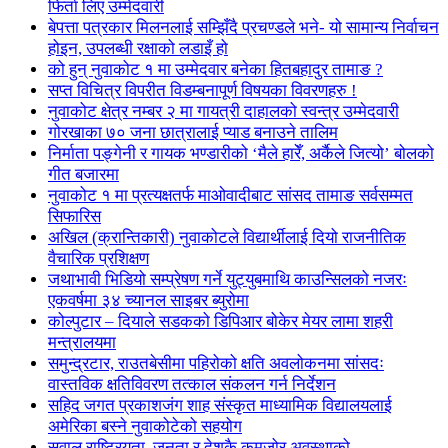
फिर्ता लिए उम्मेदवारी
बेपत्ता पत्रकार मिलनलाई सम्झिँदै प्रचण्डले भने- यो सामान्य निर्वाचन
होइन, उपलब्धी रक्षाको लडाइँ हो
को हुन् नुवाकोट १ मा उम्मेदवार बनेका हितबहादुर तामाङ ?
सप्त विचित्र विपरीत विडम्बनापूर्ण विषयका विवरणहरु !
नुवाकोट क्षेत्र नम्बर २ मा गायत्री दाहालको स्वन्त्र उम्मेदवारी
गोरखाका ७० जना छात्रालाई प्याड बनाउने तालिम
निर्माता पङ्गेनी र गायक भण्डारीको ‘मैले हारेँ, अर्कैले जित्यो’ बोलको
गीत बजारमा
नुवाकोट १ मा प्रत्यक्षतर्फ माओवादीबाट सांसद तामाङ सर्वसम्मत
सिफारिस
अखिल (क्रान्तिकारी) नुवाकोटले विद्यार्थीलाई दियो राजनीतिक
वैचारिक प्रशिक्षण
जथाभावी भिडियो सम्प्रेषण गर्ने युट्युबमाथि काउन्सिलको नजरः
एकवर्षमा ३४ च्यानल साइबर ब्युरोमा
कोल्पुटार – दियाले सडकको डिपिआर बोकेर मेयर लामा शहरी
मन्त्रालयमा
समुन्द्रटार, राउतबेसीमा पहिरोको क्षति अवलोकनमा सांसदः
वास्तविक क्षतिविवरण तत्काल संकलन गर्न निर्देशन
सहिद जगत प्रकाशजंग शाह संस्कृत माध्यामिक विद्यालयलाई
अमेरिका बस्ने नुवाकोटेको सहयोग
सवाल राष्ट्रियता, जनता र देशकै कमजोर अवस्थाको