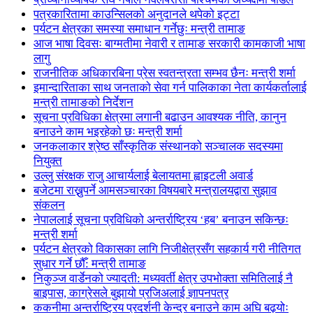
पत्रकारितामा काउन्सिलको अनुदानले थपेको इट्टा
पर्यटन क्षेत्रका समस्या समाधान गर्नेछुः मन्त्री तामाङ
आज भाषा दिवसः बाग्मतीमा नेवारी र तामाङ सरकारी कामकाजी भाषा
लागु
राजनीतिक अधिकारबिना प्रेस स्वतन्त्रता सम्भव छैनः मन्त्री शर्मा
इमान्दारिताका साथ जनताकाे सेवा गर्न पालिकाका नेता कार्यकर्तालाई
मन्त्री तामाङको निर्देशन
सूचना प्रविधिका क्षेत्रमा लगानी बढाउन आवश्यक नीति, कानुन
बनाउने काम भइरहेको छः मन्त्री शर्मा
जनकलाकार श्रेष्ठ साँस्कृतिक संस्थानको सञ्चालक सदस्यमा
नियुक्त
उल्लु संरक्षक राजु आचार्यलाई बेलायतमा ह्वाइटली अवार्ड
बजेटमा राख्नुपर्ने आमसञ्चारका विषयबारे मन्त्रालयद्वारा सुझाव
संकलन
नेपाललाई सूचना प्रविधिको अन्तर्राष्ट्रिय ‘हब’ बनाउन सकिन्छः
मन्त्री शर्मा
पर्यटन क्षेत्रको विकासका लागि निजीक्षेत्रसँग सहकार्य गरी नीतिगत
सुधार गर्ने छौँ: मन्त्री तामाङ
निकुञ्ज वार्डेनको ज्यादती: मध्यवर्ती क्षेत्र उपभोक्ता समितिलाई नै
बाइपास, काग्रेसले बुझायो प्रजिअलाई ज्ञापनपत्र
ककनीमा अन्तर्राष्ट्रिय प्रदर्शनी केन्द्र बनाउने काम अघि बढ्योः