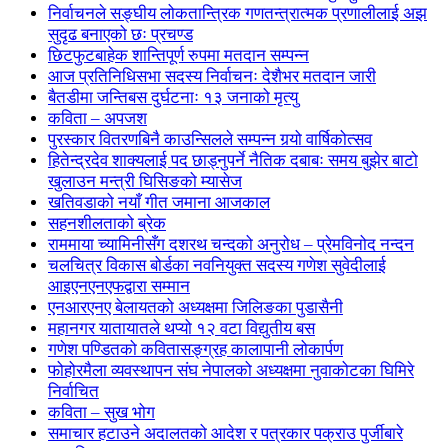
निर्वाचनले सङ्घीय लोकतान्त्रिक गणतन्त्रात्मक प्रणालीलाई अझ
सुदृढ बनाएको छः प्रचण्ड
छिटफुटबाहेक शान्तिपूर्ण रुपमा मतदान सम्पन्न
आज प्रतिनिधिसभा सदस्य निर्वाचनः देशैभर मतदान जारी
बैतडीमा जन्तिबस दुर्घटनाः १३ जनाको मृत्यु
कविता – अपजश
पुरस्कार वितरणबिनै काउन्सिलले सम्पन्न गर्‍यो वार्षिकोत्सव
हितेन्द्रदेव शाक्यलाई पद छाड्नुपर्ने नैतिक दबाबः समय बुझेर बाटो
खुलाउन मन्त्री घिसिङको म्यासेज
खतिवडाको नयाँ गीत जमाना आजकाल
सहनशीलताको ब्रेक
राममाया च्यामिनीसँग दशरथ चन्दको अनुरोध – प्रेमविनोद नन्दन
चलचित्र विकास बोर्डका नवनियुक्त सदस्य गणेश सुवेदीलाई
आइएनएनएफद्वारा सम्मान
एनआरएनए बेलायतको अध्यक्षमा जिलिङका पुडासैनी
महानगर यातायातले थप्यो १२ वटा विद्युतीय बस
गणेश पण्डितको कवितासङ्ग्रह कालापानी लोकार्पण
फोहोरमैला व्यवस्थापन संघ नेपालको अध्यक्षमा नुवाकोटका घिमिरे
निर्वाचित
कविता – सुख भोग
समाचार हटाउने अदालतको आदेश र पत्रकार पक्राउ पुर्जीबारे