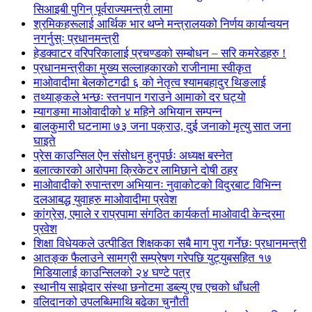
सिआइबी पुगिन् पूर्वराज्यमन्त्री लामा
श्रमिकहरूलाई आर्थिक भार थप्ने मन्त्रालयको निर्णय कार्यान्वयन
नगर्नुस्ः प्रधानमन्त्री
हेडक्वाटर वरिपरिकालाई प्रचण्डको सम्बोधन – सरि कमरेडहरु !
प्रधानमन्त्रीका मुख्य सल्लाहकारको राजीनामा स्वीकृत
माओवादीमा बेलकोटगढी ६ को नेतृत्व श्यामबहादुर थिङलाई
तथ्याङ्कले भन्छः स्तनपान गराउने आमाको दर घट्यो
म्यागङमा माओवादीको ४ महिने अभियान सम्पन्न
बालकुमारी घटनामा ७३ जना पक्राउ, दुई जनाको मृत्यु सात जना
घाइते
प्रेस काउन्सिल ऐन संसोधन हुनुपर्छः अध्यक्ष बस्नेत
बलात्कारको आरोपमा क्रिकेटर लामिछाने दोषी ठहर
माओवादीको रुपान्तरण अभियानः नुवाकोटको विदुरबाट विभिन्न
दलआबद्ध युवाहरु माओवादीमा प्रवेश
कांग्रेस, एमाले र राप्रपामा संगठित कार्यकर्ता माओवादी केन्द्रमा
प्रवेश
शिक्षा विधेयकले उत्पीडित शिक्षकका सबै माग पुरा गर्नेछः प्रधानमन्त्री
आतङ्क फैलाउने सामग्री सम्प्रेषण गरेपछि युट्युबसहित १७
मिडियालाई काउन्सिलको २४ घण्टे पत्र
स्थानीय साझेदार संस्था छनोटमा डब्ल्यु एच एचको धाँधली
वलिदानको उपलब्धिमाथि बढेका चुनौती