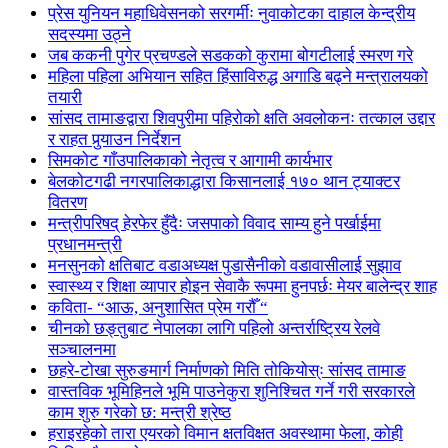
प्रेस युनियन महाधिवेसनको सरगर्मीः नुवाकोटका दाहाल केन्द्रीय
सदस्यमा उठ्ने
जब ककनी पुगेर प्रचण्डले सडकको कुरामा बोगटीलाई स्मरण गरे
महिला पहिला अभियान सहित हिंसाविरुद्ध अगाडि बढ्ने मन्त्रालयको
तयारी
सांसद तामाङद्वारा शिवपुरीमा पहिरोको क्षति अवलोकनः तत्काल उद्दार
र राहत पुर्‍याउन निर्देशन
सिमकोट गाँउपालिकाको नेतृत्व र आगामी कार्यभार
बेलकोटगढी नगरपालिकाद्धारा किसानलाई १७० थान ट्याक्टर
वितरण
मन्त्रीपरिषद् हेरफेर हुँदैः जसपाको विवाद साम्य हुने पर्खाईमा
प्रधानमन्त्री
मनसुनको क्षतिबाट वडाअध्यक्ष पुडासैनीको वडावासीलाई सुझाव
स्वास्थ्य र शिक्षा व्यापार होइन सेवाकै रूपमा हुनपर्छः मेयर बालेन्द्र शाह
कविता- “आऊ, अनुशासित प्रेम गरौँ “
चीनको छङ्तुबाट नेपालका लागि पहिलो अन्तर्राष्ट्रिय रेलवे
सञ्चालनमा
छहरे-टोखा सुरुङमार्ग निर्माणको मिति तोकियोस्ः सांसद तामाङ
वास्तविक भूमिहिनले भूमि पाउनेकुरा शुनिश्चित गर्ने गरी सरकारले
काम शुरु गरेको छ: मन्त्री श्रेष्ठ
हराइरहेको तारा एयरको विमान क्षतविक्षत अवस्थामा फेला, कोही