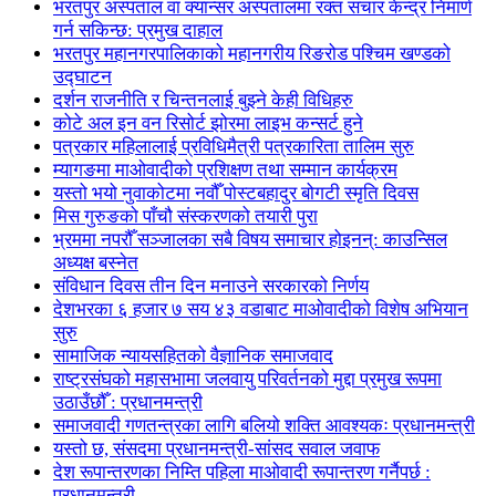
भरतपुर अस्पताल वा क्यान्सर अस्पतालमा रक्त संचार केन्द्र निमार्ण
गर्न सकिन्छ: प्रमुख दाहाल
भरतपुर महानगरपालिकाको महानगरीय रिङरोड पश्चिम खण्डको
उद्घाटन
दर्शन राजनीति र चिन्तनलाई बुझ्ने केही विधिहरु
कोटे अल इन वन रिसोर्ट झोरमा लाइभ कन्सर्ट हुने
पत्रकार महिलालाई प्रविधिमैत्री पत्रकारिता तालिम सुरु
म्यागङमा माओवादीको प्रशिक्षण तथा सम्मान कार्यक्रम
यस्तो भयो नुवाकोटमा नवौँ पोस्टबहादुर बोगटी स्मृति दिवस
मिस गुरुङको पाँचौ संस्करणको तयारी पुरा
भ्रममा नपरौँ सञ्जालका सबै विषय समाचार होइनन्: काउन्सिल
अध्यक्ष बस्नेत
संविधान दिवस तीन दिन मनाउने सरकारको निर्णय
देशभरका ६ हजार ७ सय ४३ वडाबाट माओवादीको विशेष अभियान
सुरु
सामाजिक न्यायसहितको वैज्ञानिक समाजवाद
राष्ट्रसंघको महासभामा जलवायु परिवर्तनको मुद्दा प्रमुख रूपमा
उठाउँछौँ : प्रधानमन्त्री
समाजवादी गणतन्त्रका लागि बलियो शक्ति आवश्यकः प्रधानमन्त्री
यस्तो छ, संसदमा प्रधानमन्त्री-सांसद सवाल जवाफ
देश रूपान्तरणका निम्ति पहिला माओवादी रूपान्तरण गर्नैपर्छ :
प्रधानमन्त्री