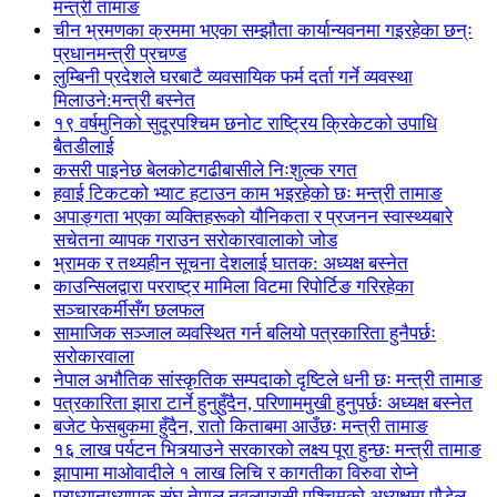
मन्त्री तामाङ
चीन भ्रमणका क्रममा भएका सम्झौता कार्यान्यवनमा गइरहेका छन्ः
प्रधानमन्त्री प्रचण्ड
लुम्बिनी प्रदेशले घरबाटै व्यवसायिक फर्म दर्ता गर्ने व्यवस्था
मिलाउने:मन्त्री बस्नेत
१९ वर्षमुनिको सुदूरपश्चिम छनोट राष्ट्रिय क्रिकेटको उपाधि
बैतडीलाई
कसरी पाइनेछ बेलकोटगढीबासीले निःशुल्क रगत
हवाई टिकटको भ्याट हटाउन काम भइरहेको छः मन्त्री तामाङ
अपाङ्गता भएका व्यक्तिहरूको यौनिकता र प्रजनन स्वास्थ्यबारे
सचेतना व्यापक गराउन सरोकारवालाको जोड
भ्रामक र तथ्यहीन सूचना देशलाई घातक: अध्यक्ष बस्नेत
काउन्सिलद्वारा परराष्ट्र मामिला विटमा रिपोर्टिङ गरिरहेका
सञ्चारकर्मीसँग छलफल
सामाजिक सञ्जाल व्यवस्थित गर्न बलियो पत्रकारिता हुनैपर्छः
सरोकारवाला
नेपाल अभौतिक सांस्कृतिक सम्पदाको दृष्टिले धनी छः मन्त्री तामाङ
पत्रकारिता झारा टार्ने हुनुहुँदैन, परिणाममुखी हुनुपर्छः अध्यक्ष बस्नेत
बजेट फेसबुकमा हुँदैन, रातो किताबमा आउँछः मन्त्री तामाङ
१६ लाख पर्यटन भित्र्याउने सरकारको लक्ष्य पूरा हुन्छः मन्त्री तामाङ
झापामा माओवादीले १ लाख लिचि र कागतीका विरुवा रोप्ने
प्राध्यानाध्यापक संघ नेपाल नवलपरासी पश्चिमको अध्यक्षमा पौडेल