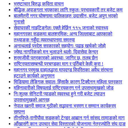
भ्रष्टाचार बिरुद्ध कविता वाचन
बौद्धिक अपाङ्गता भएकाका लागि स्कुलः प्रभावकारी तर बजेट कम
बालमैत्री नगर घोषणामा पालिकाहरु उदासीन, बजेट अपुग भएको
गुनासो
सेवाघरकी नाइटिङ्गेलः एक्लै हेर्छिन् ११५ जनाको स्वास्थ्य
महानगरका सडकमा बालश्रमिक: अन्य जिल्लाबाट आएकाको
तथ्याङ्क नहुँदा व्यवस्थापनमा समस्या
अनाथलाई प्रदेश सरकारको सहयोगः पढाइ खर्चको जोहो
ज्येष्ठ नागरिकको मन भुलाउने थलोः दिवासेवा केन्द्र
श्रमजीवी पत्रकारको अवस्थाः जागिर छ, तलब छैन
राष्ट्रियतासम्बन्धी प्रचण्डका माग र पूर्तिबारे केही कुरा !
महानगर प्रमुख दाहालद्धारा मापदण्ड विपरितका अवैध संरचना
हटाउने कार्यको अनुगमन
मिडियामा लैङ्गिक सवालः हिंसाकै कारण टिक्दैनन् महिला पत्रकार
महिनावारीको विषयलाई राष्ट्रियकरण गर्न उपसभामुखको जोड
निःशुल्क सेनिटरी प्याडको व्यवस्था हुने गरी बजेट ल्याउन
उपसभामुखको आग्रह
नेपाल खत्री समाज गुठीको सद्भावना भ्रमण र सम्मान कार्यक्रम
सम्पन्न
तीनपिप्ले-रानीपौवा सडकको टेन्डर आह्वान गर्न सांसद तामाङको माग
आँखासंगै कान उपचार सेवा विस्तारको योजनामा नेत्रज्योति संघ दाङ