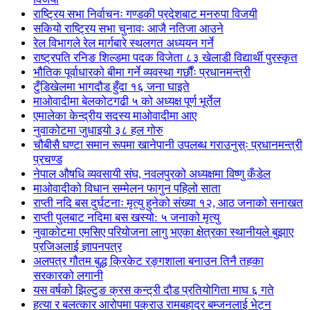
राष्ट्रिय सभा निर्वाचनः गण्डकी प्रदेशबाट मनरुपा विजयी
सकियो राष्ट्रिय सभा चुनावः आजै नतिजा आउने
रेल विभागले रेल मार्गबारे स्थलगत अध्ययन गर्ने
राष्ट्रपति रनिङ शिल्डमा पदक विजेता ८३ खेलाडी विद्यार्थी पुरस्कृत
भौतिक पूर्वाधारको बीमा गर्ने व्यवस्था गर्छौंः प्रधानमन्त्री
टुँडिखेलमा भागदौड हुँदा १६ जना घाइते
माओवादीमा बेलकोटगढी ५ को अध्यक्ष पूर्ण भूर्तेल
एमालेका केन्द्रीय सदस्य माओ‌वादीमा आए
नुवाकोटमा जुधाइयो ३८ हल गोरु
चौबीसै घण्टा समान रूपमा खानेपानी उपलब्ध गराउनुस्ः प्रधानमन्त्री
प्रचण्ड
नेपाल औषधि व्यवसायी संघ, नवलपुरको अध्यक्षमा विष्णु कँडेल
माओवादीको विधान सम्मेलन फागुन पहिलो साता
राप्ती नदि बस दुर्घटनाः मृत्यु हुनेको संख्या १२, आठ जनाको सनाखत
राप्ती पुलबाट नदिमा बस खस्यो: ५ जनाको मृत्यु
नुवाकोटमा एमसिए परियोजना लागु भएका क्षेत्रका स्थानीयले बुझाए
प्रजिअलाई ज्ञापनपत्र
अलपत्र गौतम बुद्ध क्रिकेट रङ्गशाला बनाउन तिनै तहका
सरकारको लगानी
यस वर्षको झिल्टुङ क्रस कन्ट्री दौड प्रतियोगिता माघ ६ गते
हत्या र बलत्कार आरोपमा पक्राउ रामबहादुर बम्जनलाई भेट्न