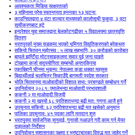
आवश्यकता मिडिया साक्षरताको
३ महिनामा प्रेस स्वतन्त्रता हननका १३ घटना
काउन्सिलद्वारा ४ वटा सञ्चार माध्यमको कालोसूची फुकुवा, ३ वटा
सूचीकरणबाट हटे
इन्द्रेश्वर युवा समाजद्वारा बेलकोटगढीका ५ विद्यालयमा छात्रवृत्ति
वितरण
भरतपुरको मुख्य सडकमा भएको भूमिगत विद्युतिकरणको ब्रेकथ्रु
सकियो चितवन महोत्सव : ५ लाख सहभागि, ३० करोडको कारोबार
बाघले झम्टिँदा मोटरसाइकलमा सवार दुई जना घाइते
टोखामा कर्जा सदुपयोगिता सम्बन्धी अन्तरक्रिया
एकाबिहानै चीनमा भुकम्पः नेपालमा कडा धक्का महसुस
बिद्यार्थीलाई चलचित्र सिकाउँदै बागमती प्रदेश सरकार
भोलि चितवनमा माओवादीको विशाल सभा: प्रचण्डले सम्बोधन गर्ने
उपनिर्वाचन २०८१: एमालेभन्दा माओवादी प्रभावशाली
ककनी २ मा माओवादी विजयी
ककनी २ मा खस्यो ६८ प्रतिशतभन्दा बढी मत: गणना आजै हुने
उपचुनाव सकियो: ६२ प्रतिशतभन्दा बढी मत खसेको अनुमान
पालिका उपचुनाव: ४१ पदका लागि मतदान शुरु
भरतपुुरमा सार्वजनिक सुनुवाई, गुनासो नआउने गरी काम गर्न मेयर
दाहालको निर्देशन
उपनिर्वाचन सुशासनका पक्षमा र भ्रष्टाचारका विरुद्ध मत जाहेर गर्ने