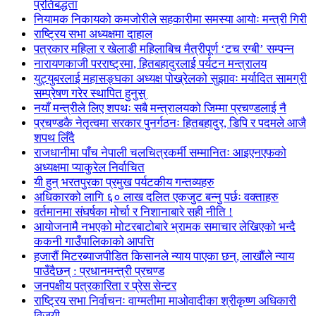
प्रतिबद्धता
नियामक निकायको कमजोरीले सहकारीमा समस्या आयोः मन्त्री गिरी
राष्ट्रिय सभा अध्यक्षमा दाहाल
पत्रकार महिला र खेलाडी महिलाबिच मैत्रीपूर्ण ‘टच रग्बी’ सम्पन्न
नारायणकाजी परराष्ट्रमा, हितबहादुरलाई पर्यटन मन्त्रालय
युट्युबरलाई महासङ्घका अध्यक्ष पोख्रेलको सुझावः मर्यादित सामग्री
सम्प्रेषण गरेर स्थापित हुनुस्
नयाँ मन्त्रीले लिए शपथः सबै मन्त्रालयको जिम्मा प्रचण्डलाई नै
प्रचण्डकै नेतृत्वमा सरकार पुनर्गठनः हितबहादुर, डिपि र पदमले आजै
शपथ लिँदै
राजधानीमा पाँच नेपाली चलचित्रकर्मी सम्मानितः आइएनएफको
अध्यक्षमा प्याकुरेल निर्वाचित
यी हुन् भरतपुरका प्रमुख पर्यटकीय गन्तव्यहरु
अधिकारको लागि ६० लाख दलित एकजुट बन्नु पर्छः वक्ताहरु
वर्तमानमा संघर्षका मोर्चा र निशानाबारे सही नीति !
आयोजनामै नभएको मोटरबाटोबारे भ्रामक समाचार लेखिएको भन्दै
ककनी गाउँपालिकाको आपत्ति
हजारौं मिटरब्याजपीडित किसानले न्याय पाएका छन्, लाखौंले न्याय
पाउँदैछन् : प्रधानमन्त्री प्रचण्ड
जनपक्षीय पत्रकारिता र प्रेस सेन्टर
राष्ट्रिय सभा निर्वाचनः वाग्मतीमा माओवादीका श्रीकृष्ण अधिकारी
विजयी