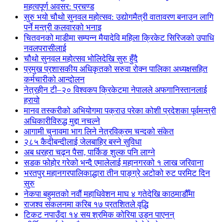
महत्वपूर्ण अवसर: प्रचण्ड
सुरु भयो चौथो सुनवल महोत्सव: उद्योगमैत्री वातावरण बनाउन लागि
पर्ने मन्त्री कलवारको भनाइ
चितवनको माडीमा सम्पन्न मैयादेवि महिला क्रिकेट सिरिजको उपाधि
नवलपरासीलाई
चौथो सुनवल महोत्सव भोलिदेखि सुरु हुँदै
प्रमुख प्रशासकीय अधिकृतको सरुवा रोक्न पालिका अध्यक्षसहित
कर्मचारीको आन्दोलन
नेत्रहीन टी–२० विश्वकप क्रिकेटमा नेपालले अफगानिस्तानलाई
हरायो
मानव तस्करीको अभियोगमा पक्राउ परेका कोशी प्रदेशका पूर्वमन्त्री
अधिकारीविरुद्ध मुद्दा नचल्ने
आगामी चुनावमा भाग लिने नेत्रविक्रम चन्दको संकेत
२८५ कैदीबन्दीलाई जेलबाहिर बस्ने सुविधा
अब धरहरा चढ्न पैसा, पार्किङ शुल्क पनि लाग्ने
सडक फोहोर गरेको भन्दै एमालेलाई महानगरको १ लाख जरिवाना
भरतपुर महानगरपालिकाद्धारा तीन पाङ्ग्रे अटोको रुट परमिट दिन
सुरु
नेकपा बहुमतको नवौं महाधिवेशन माघ ४ गतेदेखि काठमाडौँमा
राजश्व संकलनमा करिब १७ प्रतशितले वृद्धि
टिकट नपाउँदा १४ सय श्रमिक कोरिया उड्न पाएनन्