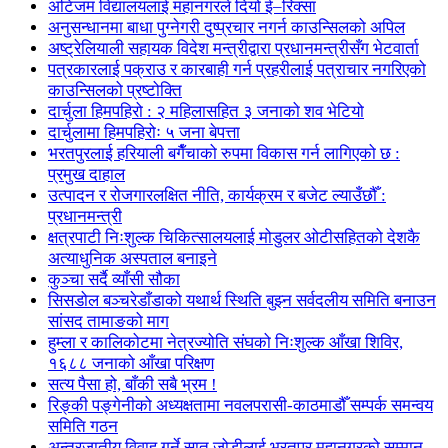
अटिजम विद्यालयलाई महानगरले दियो ई–रिक्सा
अनुसन्धानमा बाधा पुग्नेगरी दुष्प्रचार नगर्न काउन्सिलको अपिल
अष्ट्रेलियाली सहायक विदेश मन्त्रीद्वारा प्रधानमन्त्रीसँग भेटवार्ता
पत्रकारलाई पक्राउ र कारबाही गर्न प्रहरीलाई पत्राचार नगरिएको
काउन्सिलको प्रष्टोक्ति
दार्चुला हिमपहिरो : २ महिलासहित ३ जनाको शव भेटियो
दार्चुलामा हिमपहिरोः ५ जना बेपत्ता
भरतपुरलाई हरियाली बगैँचाको रुपमा विकास गर्न लागिएको छ :
प्रमुख दाहाल
उत्पादन र रोजगारलक्षित नीति, कार्यक्रम र बजेट ल्याउँछौँ :
प्रधानमन्त्री
क्षत्रपाटी निःशुल्क चिकित्सालयलाई मोडुलर ओटीसहितको देशकै
अत्याधुनिक अस्पताल बनाइने
कुञ्चा सर्दै व्याँसी सौका
सिसडोल बञ्चरेडाँडाको यथार्थ स्थिति बुझ्न सर्वदलीय समिति बनाउन
सांसद तामाङको माग
हुम्ला र कालिकोटमा नेत्रज्योति संघको निःशुल्क आँखा शिविर,
१६८८ जनाको आँखा परिक्षण
सत्य पैसा हो, बाँकी सबै भ्रम !
रिङ्की पङ्गेनीको अध्यक्षतामा नवलपरासी-काठमाडौँ सम्पर्क समन्वय
समिति गठन
अन्तरजातीय विवाह गर्ने सात जोडीलाई भरतपुर महानगरको सम्मान