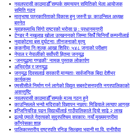
नवलपरासी काठमाडौँ सम्पर्क समन्वयन समितिको भेला आयोजक
समिति गठन
मातृभाषा पत्रकारिताको विकास हुनु जरुरी छः काउन्सिल अध्यक्ष
बस्नेत
युवाहरूमाथि सिंगो राष्ट्रको भरोसा छ : प्रधानमन्त्री
टेण्डर नै नखुलाइ खोला उत्खननको जिम्मा सिधैँ चिनियाँ कम्पनीलाई
नुवाकोटमा बस दुर्घटनाः तीनजनाको मृत्यु
ककनीमा निःशुल्क आखा शिविरः ५४८ जनाको परीक्षण
नेपाल र नेपालीको सर्वोपरी हितमा जनयुद्ध
‘जनयुद्धमा गण्डकी’ नामक पुस्तक लोकार्पण
अभिद्रोह र जनयुद्ध
जनयुद्ध दिवसलाई सरकारी मान्यताः सार्वजनिक बिदा देशैभर
कार्यक्रम
एमसीसीले निर्माण गर्न लागेको विद्युत सबस्टेसनप्रति नगरपालिकाको
असन्तुष्टि
नवलपरासी काठमाडौँ सम्पर्क मञ्च गठन हुने
काउन्सिलले भन्यो मदिराको विज्ञापन नछापः मिडियाले लत्याए आग्रह
इन्जिनियरिङ पढ्न विद्यार्थीलाई गाउँपालिकाले दियो साढे २ लाख
ढल्यो एमाले नेतृत्वको सुदूरपश्चिम सरकारः नयाँ मुख्यमन्त्रीमा
काँग्रेसका शाह
पालिकास्तरीय राष्ट्रपति रनिङ सिल्डमा भवानी मा.वि. रानीपौवा