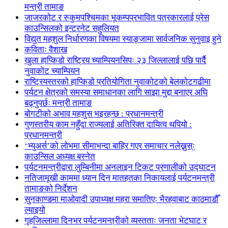
मन्त्री तामाङ
जाजरकोट र रुकुमपश्चिमका भूकम्पप्रभावित पत्रकारलाई प्रेस
काउन्सिलको इन्टरनेट सहुलियत
विद्युत महशुल निर्धारणका विषयमा स्याङ्जामा सार्वजनिक सुनुवाइ हुने
कविताः वैशाख
खुला हाप्किडो राष्ट्रिय च्याम्पियनसिपः २३ जिल्लालाई पछि पार्दै
नुवाकोट च्याम्पियन
राष्ट्रियस्तरको हाप्किडो प्रतियोगिता नुवाकोटको बेलकोटगढीमा
पर्यटन क्षेत्रको समस्या समाधानका लागि साझा मुद्दा बनाएर अघि
बढ्नुपर्छः मन्त्री तामाङ
बोगटीको अभाव महशुस भइरहन्छ : प्रधानमन्त्री
गुणस्तरीय काम नहुँदा राज्यलाई अतिरिक्त दायित्व थपियो :
प्रधानमन्त्री
‘भ्युअर्स’को लोभमा सीमाभन्दा बाहिर गएर समाचार नलेख्नुस्ः
काउन्सिल अध्यक्ष बस्नेत
पर्यटनमन्त्रीद्वारा लुम्बिनीमा अनलाइन टिकट प्रणालीको उद्घाटन
नतिजामूखी काममा ध्यान दिन मातहतका निकायलाई पर्यटनमन्त्री
तामाङको निर्देशन
सुनकाण्डमा मा‌ओवादी उपाध्यक्ष महरा समातिएः भैरहवाबाट काठमाडौँ
ल्याइयो
गृहजिल्लामा दिनभर पर्यटनमन्त्रीको व्यस्तताः जनता भेटघाट र