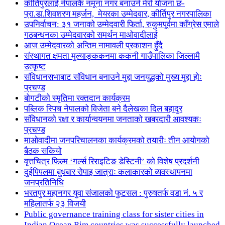
कीर्तिपुरलाई नेपालकै नमूना नगर बनाउने मेरो योजना छ-
प्रा.डा.शिवशरण महर्जन, मेयरका उम्मेदवार, कीर्तिपुर नगरपालिका
उपनिर्वाचन: ३१ जनाको उम्मेदवारी फिर्ता, रुकुमपूर्वमा काँग्रेस एमाले
गठबन्धनका उम्मेदवारको समर्थन माओवादीलाई
आज उम्मेदवारको अन्तिम नामावली प्रकाशन हुँदै
संस्थागत क्षमता मुल्याङ्ककनमा ककनी गाउँपालिका जिल्लामै
उत्कृष्ट
संविधानसभाबाट संविधान बनाउने मुद्दा जनयुद्धको मुख्य मुद्दा होः
प्रचण्ड
बोगटीको स्मृतिमा रक्तदान कार्यक्रम
पब्लिक स्पिच नेपालको विजेता बने दैलेखका दिल बहादुर
संविधानको रक्षा र कार्यान्वयनमा जनताको खबरदारी आवश्यकः
प्रचण्ड
माओवादीमा जनपरिचालनका कार्यक्रमको तयारीः तीन आयोगको
बैठक सकियो
वृत्तचित्र फिल्म ‘गर्ल्स रिराइटिङ डेस्टिनी’ को विशेष प्रदर्शनी
दुईपिपलमा बुधबार रोपाइ जात्राः कलाकारको व्यवस्थापनमा
जनप्रतिनिधि
भरतपुर महानगर युवा संजालको फुटसल : पुरुषतर्फ वडा नं. ५ र
महिलातर्फ २३ विजयी
Public governance training class for sister cities in
Indian Ocean Rim countries was successfully launched