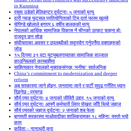
in Kunming
रसुवा उडेको हेलिकप्टर दुर्घटनाः ५ जनाको मृत्यु
दारी ग्याङ फुटसल प्रतियोगिताको टिम दर्ता फारम खुल्यो
चेपिण्डे खोलाले बगाएर ६ वर्षीय बालकको मृत्यु
नेपालको आर्थिक सामाजिक विकास नै चीनको उत्कट चाहना होः
राजदूत छन सोङ
संघीयताका अवसर र उपलब्धीको सदुपयोग गर्नुपर्नेमा वक्ताहरुको
जोड
१५ दिनमा ३१ वटा युट्युबलगायतका सामाजिक सञ्जाल
काउन्सिलको कारबाहीमा
साहित्यकार नेपालको मुक्तकसंग्रह ‘मनीषा’ सार्वजनिक
China’s commitment to modernization and deeper
reform
अब सरकारमा जाने होइन, जनतामा जाने र पार्टी सुदृढ गर्नेतिर ध्यान
दिइनेछ : प्रचण्ड
सौर्य एयर दुर्घटनाः ४ जनाको जीवितै उद्दार, १५ जनाको मृत्यु
सौर्य एयर दुर्घटनाः आफ्नै कर्मचारी लिएर पोखरा जाँदै थियो जहाज
सौर्य एयरको जहाज दुर्घटनाः २ जनाको शब फेला
बागमती सरकारमा माओवादीका शालिकरामका १८ महिनाः यस्तो भयो
काम
कविता – नानाथरी कुरा