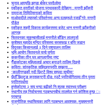
चुनाव आएपछि झण्डा बोकेर घरदैलोमा
एकीकृत वस्तीको योजना प्रभावकारी देखिएन : मन्त्री झाँक्री
रामराजा तिमिल्सिनाको कविता
माओवादीले ल्याएको परिवर्तनमा अन्य दलहरूले रजाईँ गरेः मन्त्री
पौडेल
एकीकृत शहरी विकास कार्यक्रममा बजेट थप्न मन्त्री झाँक्रीको
आग्रह
चितवनका सुकुम्बासीलाई मन्त्रीले बाँडिन् लालपुर्जा
कुशेश्वर महादेव मन्दिर परिसरमा सरसफाइ र बत्ति जडान
विदुरका किसानलाई २ दिने पशुपालन तालिम
भूमि आयोग चितवनले पायो पूर्णता
ककनीका तीन घर आगलागीमा नष्ट
गैँडाकोटका महिलालाई अचार बनाउने तालिम दिइयो
कविताः सांस्कृतिक सहिदहरुप्रति सम्झना….
‘कालीगण्डकी नदी छिट्टै विश्व सम्पदा सूचीमा’
छैठौँ झिल्टुङ क्रसकन्ट्री दौड: एउटै प्रतियोगितामा तीन पुस्ता
प्रतिस्पर्धामा
हुप्सेकोटमा २ सय भन्दा बढीको निःशुल्क स्वास्थ्य परीक्षण
स्थानीय तह निर्वाचनमा गठबन्धनबीच तालमेल गर्न कोशिस हुन्छ ः
प्रचण्ड
राजनीतिक स्थायित्वका लागि गठबन्धन आवश्यक: मुख्यमन्त्री