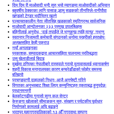
दिम दिम री माओवादी भन्दै सुरु भयो म्यागङमा माओवादीको अभियान
बहुवर्षीय ठेक्काका लागि पासाङ ल्हामु सडकको तीनपिप्ले-रानीपौवा
खण्डको टेण्डर भदौभित्र खुल्ने
पञ्चायतकालीन नेता जीतसिंह खड्काको स्मृतिग्रन्थ सार्वजनिक
माओवादी आन्दोलनका २३३ प्रमुख उपलब्धिहरू
बहिनीलाई अनुरोध, ‘दाई तपाईंले जे भन्नुहुन्छ त्यहि मान्छु’ नभन्नु
स्वतन्त्र निजामती कर्मचारी संगठनको धर्नामा प्रहरीको हस्तक्षेपः
अध्यक्षसहित केही पक्राउ
नयाँ अनलाइनका
प्रकाशक, सम्पादकद्वारा आचारसंहिता पालनामा प्रतिबद्धता
उसु खेलाडीलाई बिदाइ
दुबईमा ठगिएका नेपालीबारे रास्वपाले गरायो दुतावासलाई ध्यानाकर्षण
शहरी विकास मन्त्रालयका कारण बन्चरेडाँडाको फोहोर समस्या
बल्झियो
प्रचण्डपत्नी दाहालको निधनः आजै अन्त्येष्टी गरिने
विगतका अनुभवबाट शिक्षा लिएर कम्युनिष्टहरु एकताबद्ध हुनुपर्दछः
प्रधानमन्त्री
बेलकोटगढीमा गुनासो सुन्न कल सेन्टर
केरुङ्गा खोलाको सीमाङ्कन सुरु, संरक्षण र पर्यटकीय पूर्वाधार
निर्माणको कामलाई अघि बढाइने
भरतपुर महानगरपालिकाको १३ औँ नगरसभा सम्पन्न