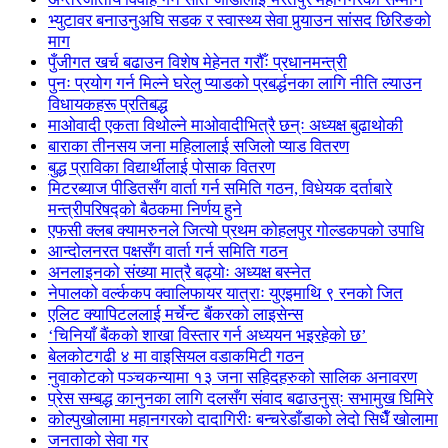
भ्युटावर बनाउनुअघि सडक र स्वास्थ्य सेवा पुर्‍याउन सांसद छिरिङको
माग
पुँजीगत खर्च बढाउन विशेष मेहेनत गरौँः प्रधानमन्त्री
पुनः प्रयोग गर्न मिल्ने घरेलु प्याडको प्रबर्द्धनका लागि नीति ल्याउन
विधायकहरू प्रतिबद्ध
माओवादी एकता विथोल्ने माओवादीभित्रै छन्ः अध्यक्ष बुढाथोकी
बाराका तीनसय जना महिलालाई सजिलो प्याड वितरण
बुद्ध प्राविका विद्यार्थीलाई पोसाक वितरण
मिटरब्याज पीडितसँग वार्ता गर्न समिति गठन, विधेयक दर्ताबारे
मन्त्रीपरिषद्को बैठकमा निर्णय हुने
एफसी क्लब क्यामरुनले जित्यो प्रथम कोहलपुर गोल्डकपको उपाधि
आन्दोलनरत पक्षसँग वार्ता गर्न समिति गठन
अनलाइनको संख्या मात्रै बढ्योः अध्यक्ष बस्नेत
नेपालको वर्ल्ककप क्वालिफायर यात्राः युएइमाथि ९ रनको जित
एलिट क्यापिटललाई मर्चेन्ट बैंकरको लाइसेन्स
‘चिनियाँ बैंकको शाखा विस्तार गर्न अध्ययन भइरहेको छ’
बेलकोटगढी ४ मा वाइसियल वडाकमिटी गठन
नुवाकोटको पञ्चकन्यामा १३ जना सहिदहरुको सालिक अनावरण
प्रेस सम्बद्ध कानुनका लागि दलसँग संवाद बढाउनुस्ः सभामुख घिमिरे
कोल्पुखोलामा महानगरको दादागिरीः बन्चरेडाँडाको लेदो सिधैँ खोलामा
जनताको सेवा गर