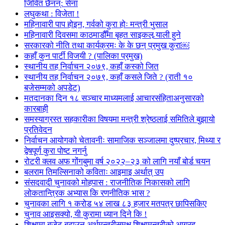
जिवित छैनन्: सेना
लघुकथा : विजेता !
महिनावारी पाप होइन, गर्वको कुरा होः मन्त्री भुसाल
महिनावारी दिवसमा काठमाडौँमा बृहत साइकल र्‍याली हुने
सरकारको नीति तथा कार्यक्रमः के के छन् प्रमुख कुरा￼
कहाँ कुन पार्टी विजयी ? (पालिका प्रमुख)
स्थानीय तह निर्वाचन २०७९, कहाँ कस्को जित
स्थानीय तह निर्वाचन २०७९, कहाँ कसले जिते ? (राती १०
बजेसम्मको अपडेट)
मतदानका दिन १८ सञ्चार माध्यमलाई आचारसंहिताअनुसारको
कारबाही
समस्याग्रस्त सहकारीका विषयमा मन्त्री श्रेष्ठलाई समितिले बुझायो
प्रतिवेदन
निर्वाचन आयोगको चेतावनीः सामाजिक सञ्जालमा दुष्प्रचार, मिथ्या र
द्वेषपूर्ण कुरा पोष्ट नगर्नु
रोटरी क्लव अफ गोंगबुमा वर्ष २०२२–२३ को लागि नयाँ बोर्ड चयन
बलराम तिमल्सिनाको कविताः आइमाइ अर्थात् उप
संसदवादी चुनावको मोहपास : राजनीतिक निकासको लागि
लोकतान्त्रिक अभ्यास कि रणनीतिक भास ?
चुनावका लागि १ करोड ५४ लाख ८३ हजार मतपत्र छापिसकिए
चुनाव आइसक्यो, यी कुरामा ध्यान दिने कि !
शिक्षामा बजेट बढाउन अर्थमन्त्रीसमक्ष शिक्षामन्त्रीको आग्रह