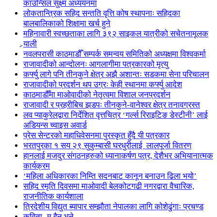
काउन्सिल सुक्ष्म अध्ययनमा
लोकतान्त्रिक सहिद सन्तति वृत्ति कोष स्थापनाः सहिदका
बालबालिकाको शिक्षामा खर्च हुने
महिनावारी स्वच्छताका लागि ३९२ साइकल यात्रीको सचेतनामूलक
र्‍याली
नवलपरासी काठमाडौँ सम्पर्क समन्वय समितिको अध्यक्षमा विश्वकर्मा
राजावादीको आन्दोलनः आगलागीमा पत्रकारको मृत्यु
कर्फ्यु लागे पनि तीनकुने क्षेत्र अझै अशान्तः सडकमा सेना परिचालन
राजावादीको प्रदर्शन थप उग्रः केही स्थानमा कर्फ्यु आदेश
काठमाडौँमा माओवादीको नेतृत्वमा विशाल जनप्रदर्शन
राजावादी र प्रहरीबिच झडपः तीनकुने-वानेश्वर क्षेत्र तनावग्रस्त
लव प्याकुरेलद्वारा निर्देशित वृत्तचित्र ‘गर्ल्स रिराइटिङ डेस्टीनी’ लाई
अडियन्स च्वाइस अवार्ड
प्रेस सेन्टरको महाधिवेसनमा पुरस्कृत हुँदै यी पत्रकार
भरतपुरका १ सय २९ सुकुम्बासी घरधुरीलाई लालपूर्जा वितरण
हानलाई मजदुर संगठनहरुको ध्यानाकर्षण पत्र, देशैभर अभियानात्मक
कार्यक्रम
‘महिला अधिकारका निम्ति सदनबाट कानून बनाउन ढिला भयो’
सहिद स्मृति दिवसमा माओवादी बेलकोटगढी नगरद्वारा वैचारिक,
राजनीतिक कार्यशाला
त्रिदेशीय विद्युत ब्यापार सम्झौता नेपालका लागि कोशेढुंगाः प्रचण्ड
कविता- म हैन भने