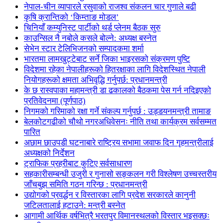
नेपाल-चीन व्यापारले रसुवाको राजश्व संकलन चार गुणाले बढी
कृषि क्रान्तिको ‘किम्ताङ मोडल’
चिनियाँ कम्युनिस्ट पार्टीको थर्ड प्लेनम बैठक सुरु
काउन्सिल नै नबोले कसले बोल्ने: अध्यक्ष बस्नेत
सेभेन स्टार टेलिभिजनको सम्पादकमा शर्मा
भारतमा लामखुट्टेबाट सर्ने जिका भाइरसको संक्रमण पुष्टि
विदेशमा रहेका नेपालीहरूको हितरक्षाका लागि विदेशस्थित नेपाली
नियोगहरूको क्षमता अभिवृद्धि गर्नुपर्छ: प्रधानमन्त्री
के छ रास्वपाका महामन्त्री डा ढकालको बैठकमा पेस गर्न नदिइएको
प्रतिवेदनमा (पूर्णपाठ)
निगमको गरिमाको रक्षा गर्ने संकल्प गर्नुपर्छ : उड्डयनमन्त्री तामाङ
बेलकोटगढीको चौथो नगरअधिवेसनः नीति तथा कार्यक्रम सर्वसम्मत
पारित
अछाम छाउपडी घटनाबारे राष्ट्रिय सभामा जवाफ दिन गृहमन्त्रीलाई
अध्यक्षको निर्देशन
ट्राफिक प्रहरीबाट कुटिए सर्वसाधारण
सहकारीसम्बन्धी उजुरी र गुनासो सङ्कलन गरी विश्लेषण उच्चस्तरीय
जाँचबुझ समिति गठन गरिन्छ : प्रधानमन्त्री
उद्योगको प्रवर्द्धन र विस्तारका लागि प्रदेश सरकारले कानुनी
जटिलतालाई हटाउने: मन्त्री बस्नेत
आगामी आर्थिक वर्षभित्रै भरतपुर विमानस्थलको विस्तार भइसक्छः