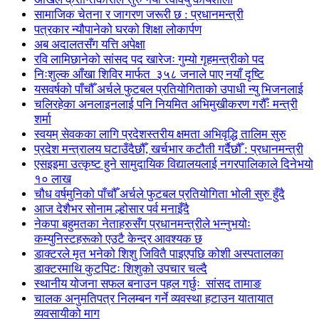
सामाजिक चेतना र जागरण जरूरी छ : प्रधानमन्त्री
पत्रकार न्यौपानेको घरको शिक्षा लोकार्पण
अब अदालतसँग यत्ति अपेक्षा
रवि लामिछानेको सांसद पद खारेजः गुम्यो गृहमन्त्रीको पद
निःशुल्क आँखा शिविर मार्फत ३५८ जनाले पाए नयाँ दृष्टि
यसवर्षको पाँचौँ अर्चले फुटबल प्रतियोगिताको उपाधी न्यु भिजनलाई
चलिरहेका अनलाइनलाई पनि नियमित अभिमुखीकरण गरौँः मन्त्री
शर्मा
स्वयम् सेवकका लागि प्रदेशस्तरीय क्षमता अभिवृद्धि तालिम सुरु
प्रदेश मन्त्रालय घटाउँदैछौँ, खर्चभार कटौती गर्दैछौँ : प्रधानमन्त्री
एसइइमा उत्कृष्ट हुने सामुदायिक विद्यालयलाई नगरपालिकाले दिनेभयो
१० लाख
चौध वर्षमुनिको पाँचौँ अर्चले फुटबल प्रतियोगिता भोली सुरु हुँदै
आज देशैभर सोनाम ल्होसार पर्व मनाइँदै
नेकपा बहुमतका नेताहरुसँग प्रधानमन्त्रीले भन्नुभयोः
कम्युनिस्टहरूको एउटै केन्द्र आवश्यक छ
डाक्टरले मृत भनेको शिशु जिवितै पाइएपछि कोशी अस्पतालका
डाक्टरमाथि कुटपिटः शिशुको उपचार चल्दै
स्थानीय योजना सफल बनाउन पहल गर्छुः सांसद तामाङ
चालक अनुमतिपत्र निलम्बन गर्ने व्यवस्था हटाउन यातायात
व्यवसायीको माग