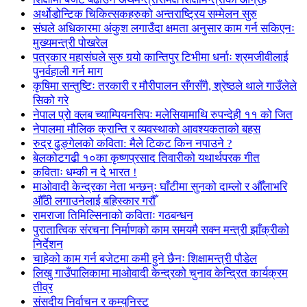
अर्थोडोन्टिक चिकित्सकहरुको अन्तराष्ट्रिय सम्मेलन सुरु
संघले अधिकारमा अंकुश लगाउँदा क्षमता अनुसार काम गर्न सकिएनः
मुख्यमन्त्री पोखरेल
पत्रकार महासंघले सुरु गर्‍यो कान्तिपुर टिभीमा धर्नाः श्रमजीवीलाई
पुनर्वहाली गर्न माग
कृषिमा सन्तुष्टिः तरकारी र मौरीपालन सँगसँगै, श्रेष्ठले थाले गाउँलेले
सिको गरे
नेपाल प्रो क्लब च्याम्पियनसिपः मलेसियामाथि रुपन्देही ११ को जित
नेपालमा मौलिक क्रान्ति र व्यवस्थाको आवश्यकताको बहस
रुद्र ढुङ्गेलको कविता: मैले टिकट किन नपाउने ?
बेलकोटगढी १०का कृष्णप्रसाद तिवारीको यथार्थपरक गीत
कविताः धम्की न दे भारत !
माओवादी केन्द्रका नेता भन्छन्ः घाँटीमा सुनको दाम्लो र औँलाभरि
औँठी लगाउनेलाई बहिस्कार गरौँ
रामराजा तिमिल्सिनाको कविताः गठबन्धन
पुरातात्विक संरचना निर्माणको काम समयमै सक्न मन्त्री झाँक्रीको
निर्देशन
चाहेको काम गर्न बजेटमा कमी हुने छैनः शिक्षामन्त्री पौडेल
लिखु गाउँपालिकामा माओवादी केन्द्रको चुनाव केन्द्रित कार्यक्रम
तीव्र
संसदीय निर्वाचन र कम्युनिस्ट