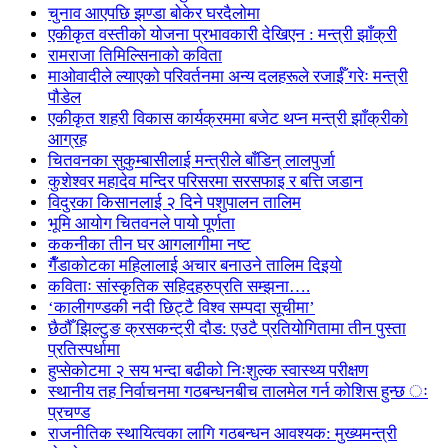
चुनाव आएपछि झण्डा बोकेर घरदैलोमा
एकीकृत वस्तीको योजना प्रभावकारी देखिएन : मन्त्री झाँक्री
रामराजा तिमिल्सिनाको कविता
माओवादीले ल्याएको परिवर्तनमा अन्य दलहरूले रजाईँ गरेः मन्त्री
पौडेल
एकीकृत शहरी विकास कार्यक्रममा बजेट थप्न मन्त्री झाँक्रीको
आग्रह
चितवनका सुकुम्बासीलाई मन्त्रीले बाँडिन् लालपुर्जा
कुशेश्वर महादेव मन्दिर परिसरमा सरसफाइ र बत्ति जडान
विदुरका किसानलाई २ दिने पशुपालन तालिम
भूमि आयोग चितवनले पायो पूर्णता
ककनीका तीन घर आगलागीमा नष्ट
गैँडाकोटका महिलालाई अचार बनाउने तालिम दिइयो
कविताः सांस्कृतिक सहिदहरुप्रति सम्झना….
‘कालीगण्डकी नदी छिट्टै विश्व सम्पदा सूचीमा’
छैठौँ झिल्टुङ क्रसकन्ट्री दौड: एउटै प्रतियोगितामा तीन पुस्ता
प्रतिस्पर्धामा
हुप्सेकोटमा २ सय भन्दा बढीको निःशुल्क स्वास्थ्य परीक्षण
स्थानीय तह निर्वाचनमा गठबन्धनबीच तालमेल गर्न कोशिस हुन्छ ः
प्रचण्ड
राजनीतिक स्थायित्वका लागि गठबन्धन आवश्यक: मुख्यमन्त्री