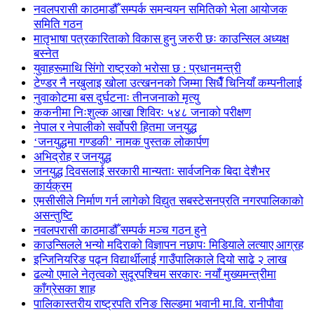
नवलपरासी काठमाडौँ सम्पर्क समन्वयन समितिको भेला आयोजक
समिति गठन
मातृभाषा पत्रकारिताको विकास हुनु जरुरी छः काउन्सिल अध्यक्ष
बस्नेत
युवाहरूमाथि सिंगो राष्ट्रको भरोसा छ : प्रधानमन्त्री
टेण्डर नै नखुलाइ खोला उत्खननको जिम्मा सिधैँ चिनियाँ कम्पनीलाई
नुवाकोटमा बस दुर्घटनाः तीनजनाको मृत्यु
ककनीमा निःशुल्क आखा शिविरः ५४८ जनाको परीक्षण
नेपाल र नेपालीको सर्वोपरी हितमा जनयुद्ध
‘जनयुद्धमा गण्डकी’ नामक पुस्तक लोकार्पण
अभिद्रोह र जनयुद्ध
जनयुद्ध दिवसलाई सरकारी मान्यताः सार्वजनिक बिदा देशैभर
कार्यक्रम
एमसीसीले निर्माण गर्न लागेको विद्युत सबस्टेसनप्रति नगरपालिकाको
असन्तुष्टि
नवलपरासी काठमाडौँ सम्पर्क मञ्च गठन हुने
काउन्सिलले भन्यो मदिराको विज्ञापन नछापः मिडियाले लत्याए आग्रह
इन्जिनियरिङ पढ्न विद्यार्थीलाई गाउँपालिकाले दियो साढे २ लाख
ढल्यो एमाले नेतृत्वको सुदूरपश्चिम सरकारः नयाँ मुख्यमन्त्रीमा
काँग्रेसका शाह
पालिकास्तरीय राष्ट्रपति रनिङ सिल्डमा भवानी मा.वि. रानीपौवा