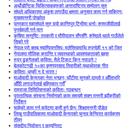
अर्थोडोन्टिक चिकित्सकहरुको अन्तराष्ट्रिय सम्मेलन सुरु
संघले अधिकारमा अंकुश लगाउँदा क्षमता अनुसार काम गर्न सकिएनः
मुख्यमन्त्री पोखरेल
पत्रकार महासंघले सुरु गर्‍यो कान्तिपुर टिभीमा धर्नाः श्रमजीवीलाई
पुनर्वहाली गर्न माग
कृषिमा सन्तुष्टिः तरकारी र मौरीपालन सँगसँगै, श्रेष्ठले थाले गाउँलेले
सिको गरे
नेपाल प्रो क्लब च्याम्पियनसिपः मलेसियामाथि रुपन्देही ११ को जित
नेपालमा मौलिक क्रान्ति र व्यवस्थाको आवश्यकताको बहस
रुद्र ढुङ्गेलको कविता: मैले टिकट किन नपाउने ?
बेलकोटगढी १०का कृष्णप्रसाद तिवारीको यथार्थपरक गीत
कविताः धम्की न दे भारत !
माओवादी केन्द्रका नेता भन्छन्ः घाँटीमा सुनको दाम्लो र औँलाभरि
औँठी लगाउनेलाई बहिस्कार गरौँ
रामराजा तिमिल्सिनाको कविताः गठबन्धन
पुरातात्विक संरचना निर्माणको काम समयमै सक्न मन्त्री झाँक्रीको
निर्देशन
चाहेको काम गर्न बजेटमा कमी हुने छैनः शिक्षामन्त्री पौडेल
लिखु गाउँपालिकामा माओवादी केन्द्रको चुनाव केन्द्रित कार्यक्रम
तीव्र
संसदीय निर्वाचन र कम्युनिस्ट