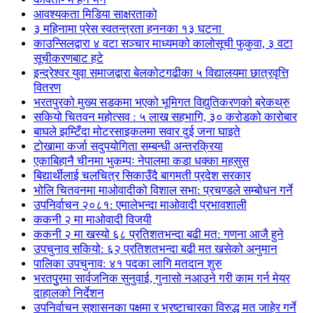
आवश्यकता मिडिया साक्षरताको
३ महिनामा प्रेस स्वतन्त्रता हननका १३ घटना
काउन्सिलद्वारा ४ वटा सञ्चार माध्यमको कालोसूची फुकुवा, ३ वटा
सूचीकरणबाट हटे
इन्द्रेश्वर युवा समाजद्वारा बेलकोटगढीका ५ विद्यालयमा छात्रवृत्ति
वितरण
भरतपुरको मुख्य सडकमा भएको भूमिगत विद्युतिकरणको ब्रेकथ्रु
सकियो चितवन महोत्सव : ५ लाख सहभागि, ३० करोडको कारोबार
बाघले झम्टिँदा मोटरसाइकलमा सवार दुई जना घाइते
टोखामा कर्जा सदुपयोगिता सम्बन्धी अन्तरक्रिया
एकाबिहानै चीनमा भुकम्पः नेपालमा कडा धक्का महसुस
बिद्यार्थीलाई चलचित्र सिकाउँदै बागमती प्रदेश सरकार
भोलि चितवनमा माओवादीको विशाल सभा: प्रचण्डले सम्बोधन गर्ने
उपनिर्वाचन २०८१: एमालेभन्दा माओवादी प्रभावशाली
ककनी २ मा माओवादी विजयी
ककनी २ मा खस्यो ६८ प्रतिशतभन्दा बढी मत: गणना आजै हुने
उपचुनाव सकियो: ६२ प्रतिशतभन्दा बढी मत खसेको अनुमान
पालिका उपचुनाव: ४१ पदका लागि मतदान शुरु
भरतपुुरमा सार्वजनिक सुनुवाई, गुनासो नआउने गरी काम गर्न मेयर
दाहालको निर्देशन
उपनिर्वाचन सुशासनका पक्षमा र भ्रष्टाचारका विरुद्ध मत जाहेर गर्ने