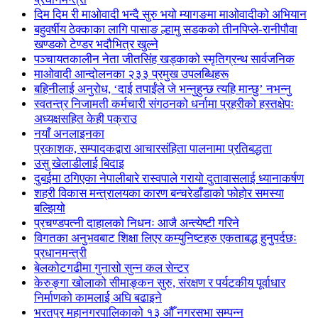
दिम दिम री माओवादी भन्दै सुरु भयो म्यागङमा माओवादीको अभियान
बहुवर्षीय ठेक्काका लागि पासाङ ल्हामु सडकको तीनपिप्ले-रानीपौवा
खण्डको टेण्डर भदौभित्र खुल्ने
पञ्चायतकालीन नेता जीतसिंह खड्काको स्मृतिग्रन्थ सार्वजनिक
माओवादी आन्दोलनका २३३ प्रमुख उपलब्धिहरू
बहिनीलाई अनुरोध, ‘दाई तपाईंले जे भन्नुहुन्छ त्यहि मान्छु’ नभन्नु
स्वतन्त्र निजामती कर्मचारी संगठनको धर्नामा प्रहरीको हस्तक्षेपः
अध्यक्षसहित केही पक्राउ
नयाँ अनलाइनका
प्रकाशक, सम्पादकद्वारा आचारसंहिता पालनामा प्रतिबद्धता
उसु खेलाडीलाई बिदाइ
दुबईमा ठगिएका नेपालीबारे रास्वपाले गरायो दुतावासलाई ध्यानाकर्षण
शहरी विकास मन्त्रालयका कारण बन्चरेडाँडाको फोहोर समस्या
बल्झियो
प्रचण्डपत्नी दाहालको निधनः आजै अन्त्येष्टी गरिने
विगतका अनुभवबाट शिक्षा लिएर कम्युनिष्टहरु एकताबद्ध हुनुपर्दछः
प्रधानमन्त्री
बेलकोटगढीमा गुनासो सुन्न कल सेन्टर
केरुङ्गा खोलाको सीमाङ्कन सुरु, संरक्षण र पर्यटकीय पूर्वाधार
निर्माणको कामलाई अघि बढाइने
भरतपुर महानगरपालिकाको १३ औँ नगरसभा सम्पन्न