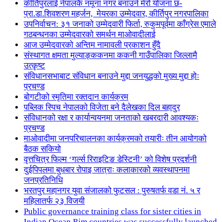
कीर्तिपुरलाई नेपालकै नमूना नगर बनाउने मेरो योजना छ-
प्रा.डा.शिवशरण महर्जन, मेयरका उम्मेदवार, कीर्तिपुर नगरपालिका
उपनिर्वाचन: ३१ जनाको उम्मेदवारी फिर्ता, रुकुमपूर्वमा काँग्रेस एमाले
गठबन्धनका उम्मेदवारको समर्थन माओवादीलाई
आज उम्मेदवारको अन्तिम नामावली प्रकाशन हुँदै
संस्थागत क्षमता मुल्याङ्ककनमा ककनी गाउँपालिका जिल्लामै
उत्कृष्ट
संविधानसभाबाट संविधान बनाउने मुद्दा जनयुद्धको मुख्य मुद्दा होः
प्रचण्ड
बोगटीको स्मृतिमा रक्तदान कार्यक्रम
पब्लिक स्पिच नेपालको विजेता बने दैलेखका दिल बहादुर
संविधानको रक्षा र कार्यान्वयनमा जनताको खबरदारी आवश्यकः
प्रचण्ड
माओवादीमा जनपरिचालनका कार्यक्रमको तयारीः तीन आयोगको
बैठक सकियो
वृत्तचित्र फिल्म ‘गर्ल्स रिराइटिङ डेस्टिनी’ को विशेष प्रदर्शनी
दुईपिपलमा बुधबार रोपाइ जात्राः कलाकारको व्यवस्थापनमा
जनप्रतिनिधि
भरतपुर महानगर युवा संजालको फुटसल : पुरुषतर्फ वडा नं. ५ र
महिलातर्फ २३ विजयी
Public governance training class for sister cities in
Indian Ocean Rim countries was successfully launched