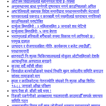
अटिजम विद्यालयलाई महानगरले दियो ई–रिक्सा
अनुसन्धानमा बाधा पुग्नेगरी दुष्प्रचार नगर्न काउन्सिलको अपिल
अष्ट्रेलियाली सहायक विदेश मन्त्रीद्वारा प्रधानमन्त्रीसँग भेटवार्ता
पत्रकारलाई पक्राउ र कारबाही गर्न प्रहरीलाई पत्राचार नगरिएको
काउन्सिलको प्रष्टोक्ति
दार्चुला हिमपहिरो : २ महिलासहित ३ जनाको शव भेटियो
दार्चुलामा हिमपहिरोः ५ जना बेपत्ता
भरतपुरलाई हरियाली बगैँचाको रुपमा विकास गर्न लागिएको छ :
प्रमुख दाहाल
उत्पादन र रोजगारलक्षित नीति, कार्यक्रम र बजेट ल्याउँछौँ :
प्रधानमन्त्री
क्षत्रपाटी निःशुल्क चिकित्सालयलाई मोडुलर ओटीसहितको देशकै
अत्याधुनिक अस्पताल बनाइने
कुञ्चा सर्दै व्याँसी सौका
सिसडोल बञ्चरेडाँडाको यथार्थ स्थिति बुझ्न सर्वदलीय समिति बनाउन
सांसद तामाङको माग
हुम्ला र कालिकोटमा नेत्रज्योति संघको निःशुल्क आँखा शिविर,
१६८८ जनाको आँखा परिक्षण
सत्य पैसा हो, बाँकी सबै भ्रम !
रिङ्की पङ्गेनीको अध्यक्षतामा नवलपरासी-काठमाडौँ सम्पर्क समन्वय
समिति गठन
अन्तरजातीय विवाह गर्ने सात जोडीलाई भरतपुर महानगरको सम्मान