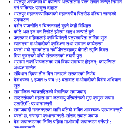
भरतपुर अस्पताल वा क्यान्सर अस्पतालमा रक्त संचार केन्द्र निमार्ण
गर्न सकिन्छ: प्रमुख दाहाल
भरतपुर महानगरपालिकाको महानगरीय रिङरोड पश्चिम खण्डको
उद्घाटन
दर्शन राजनीति र चिन्तनलाई बुझ्ने केही विधिहरु
कोटे अल इन वन रिसोर्ट झोरमा लाइभ कन्सर्ट हुने
पत्रकार महिलालाई प्रविधिमैत्री पत्रकारिता तालिम सुरु
म्यागङमा माओवादीको प्रशिक्षण तथा सम्मान कार्यक्रम
यस्तो भयो नुवाकोटमा नवौँ पोस्टबहादुर बोगटी स्मृति दिवस
मिस गुरुङको पाँचौ संस्करणको तयारी पुरा
भ्रममा नपरौँ सञ्जालका सबै विषय समाचार होइनन्: काउन्सिल
अध्यक्ष बस्नेत
संविधान दिवस तीन दिन मनाउने सरकारको निर्णय
देशभरका ६ हजार ७ सय ४३ वडाबाट माओवादीको विशेष अभियान
सुरु
सामाजिक न्यायसहितको वैज्ञानिक समाजवाद
राष्ट्रसंघको महासभामा जलवायु परिवर्तनको मुद्दा प्रमुख रूपमा
उठाउँछौँ : प्रधानमन्त्री
समाजवादी गणतन्त्रका लागि बलियो शक्ति आवश्यकः प्रधानमन्त्री
यस्तो छ, संसदमा प्रधानमन्त्री-सांसद सवाल जवाफ
देश रूपान्तरणका निम्ति पहिला माओवादी रूपान्तरण गर्नैपर्छ :
प्रधानमन्त्री