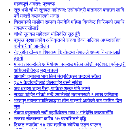
महत्वपूर्ण अवसर: प्रचण्ड
सुरु भयो चौथो सुनवल महोत्सव: उद्योगमैत्री वातावरण बनाउन लागि
पर्ने मन्त्री कलवारको भनाइ
चितवनको माडीमा सम्पन्न मैयादेवि महिला क्रिकेट सिरिजको उपाधि
नवलपरासीलाई
चौथो सुनवल महोत्सव भोलिदेखि सुरु हुँदै
प्रमुख प्रशासकीय अधिकृतको सरुवा रोक्न पालिका अध्यक्षसहित
कर्मचारीको आन्दोलन
नेत्रहीन टी–२० विश्वकप क्रिकेटमा नेपालले अफगानिस्तानलाई
हरायो
मानव तस्करीको अभियोगमा पक्राउ परेका कोशी प्रदेशका पूर्वमन्त्री
अधिकारीविरुद्ध मुद्दा नचल्ने
आगामी चुनावमा भाग लिने नेत्रविक्रम चन्दको संकेत
२८५ कैदीबन्दीलाई जेलबाहिर बस्ने सुविधा
अब धरहरा चढ्न पैसा, पार्किङ शुल्क पनि लाग्ने
सडक फोहोर गरेको भन्दै एमालेलाई महानगरको १ लाख जरिवाना
भरतपुर महानगरपालिकाद्धारा तीन पाङ्ग्रे अटोको रुट परमिट दिन
सुरु
नेकपा बहुमतको नवौं महाधिवेशन माघ ४ गतेदेखि काठमाडौँमा
राजश्व संकलनमा करिब १७ प्रतशितले वृद्धि
टिकट नपाउँदा १४ सय श्रमिक कोरिया उड्न पाएनन्