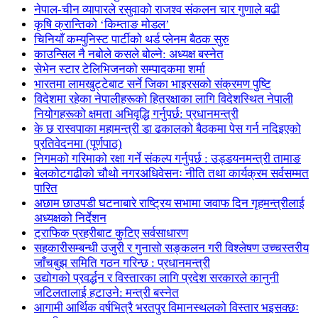
नेपाल-चीन व्यापारले रसुवाको राजश्व संकलन चार गुणाले बढी
कृषि क्रान्तिको ‘किम्ताङ मोडल’
चिनियाँ कम्युनिस्ट पार्टीको थर्ड प्लेनम बैठक सुरु
काउन्सिल नै नबोले कसले बोल्ने: अध्यक्ष बस्नेत
सेभेन स्टार टेलिभिजनको सम्पादकमा शर्मा
भारतमा लामखुट्टेबाट सर्ने जिका भाइरसको संक्रमण पुष्टि
विदेशमा रहेका नेपालीहरूको हितरक्षाका लागि विदेशस्थित नेपाली
नियोगहरूको क्षमता अभिवृद्धि गर्नुपर्छ: प्रधानमन्त्री
के छ रास्वपाका महामन्त्री डा ढकालको बैठकमा पेस गर्न नदिइएको
प्रतिवेदनमा (पूर्णपाठ)
निगमको गरिमाको रक्षा गर्ने संकल्प गर्नुपर्छ : उड्डयनमन्त्री तामाङ
बेलकोटगढीको चौथो नगरअधिवेसनः नीति तथा कार्यक्रम सर्वसम्मत
पारित
अछाम छाउपडी घटनाबारे राष्ट्रिय सभामा जवाफ दिन गृहमन्त्रीलाई
अध्यक्षको निर्देशन
ट्राफिक प्रहरीबाट कुटिए सर्वसाधारण
सहकारीसम्बन्धी उजुरी र गुनासो सङ्कलन गरी विश्लेषण उच्चस्तरीय
जाँचबुझ समिति गठन गरिन्छ : प्रधानमन्त्री
उद्योगको प्रवर्द्धन र विस्तारका लागि प्रदेश सरकारले कानुनी
जटिलतालाई हटाउने: मन्त्री बस्नेत
आगामी आर्थिक वर्षभित्रै भरतपुर विमानस्थलको विस्तार भइसक्छः