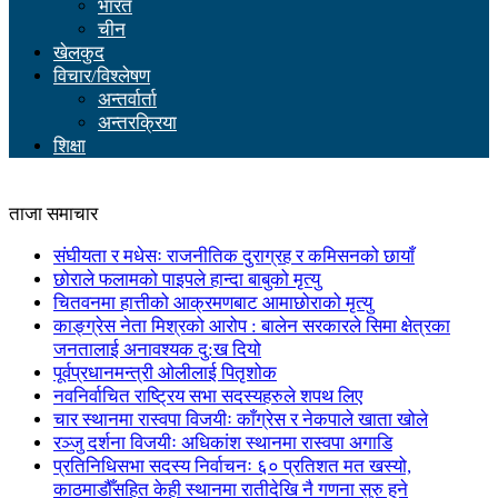
भारत
चीन
खेलकुद
विचार/विश्लेषण
अन्तर्वार्ता
अन्तरक्रिया
शिक्षा
ताजा समाचार
संघीयता र मधेसः राजनीतिक दुराग्रह र कमिसनको छायाँ
छोराले फलामको पाइपले हान्दा बाबुको मृत्यु
चितवनमा हात्तीको आक्रमणबाट आमाछोराको मृत्यु
काङ्ग्रेस नेता मिश्रको आरोप : बालेन सरकारले सिमा क्षेत्रका
जनतालाई अनावश्यक दु:ख दियो
पूर्वप्रधानमन्त्री ओलीलाई पितृशोक
नवनिर्वाचित राष्ट्रिय सभा सदस्यहरुले शपथ लिए
चार स्थानमा रास्वपा विजयीः काँग्रेस र नेकपाले खाता खोले
रञ्जु दर्शना विजयीः अधिकांश स्थानमा रास्वपा अगाडि
प्रतिनिधिसभा सदस्य निर्वाचनः ६० प्रतिशत मत खस्यो,
काठमाडौँसहित केही स्थानमा रातीदेखि नै गणना सुरु हुने