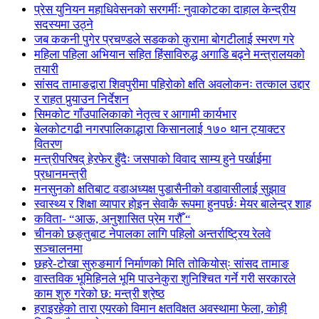
प्रेस युनियन महाधिवेसनको सरगर्मीः नुवाकोटका दाहाल केन्द्रीय
सदस्यमा उठ्ने
जब ककनी पुगेर प्रचण्डले सडकको कुरामा बोगटीलाई स्मरण गरे
महिला पहिला अभियान सहित हिंसाविरुद्ध अगाडि बढ्ने मन्त्रालयको
तयारी
सांसद तामाङद्वारा शिवपुरीमा पहिरोको क्षति अवलोकनः तत्काल उद्दार
र राहत पुर्‍याउन निर्देशन
सिमकोट गाँउपालिकाको नेतृत्व र आगामी कार्यभार
बेलकोटगढी नगरपालिकाद्धारा किसानलाई १७० थान ट्याक्टर
वितरण
मन्त्रीपरिषद् हेरफेर हुँदैः जसपाको विवाद साम्य हुने पर्खाईमा
प्रधानमन्त्री
मनसुनको क्षतिबाट वडाअध्यक्ष पुडासैनीको वडावासीलाई सुझाव
स्वास्थ्य र शिक्षा व्यापार होइन सेवाकै रूपमा हुनपर्छः मेयर बालेन्द्र शाह
कविता- “आऊ, अनुशासित प्रेम गरौँ “
चीनको छङ्तुबाट नेपालका लागि पहिलो अन्तर्राष्ट्रिय रेलवे
सञ्चालनमा
छहरे-टोखा सुरुङमार्ग निर्माणको मिति तोकियोस्ः सांसद तामाङ
वास्तविक भूमिहिनले भूमि पाउनेकुरा शुनिश्चित गर्ने गरी सरकारले
काम शुरु गरेको छ: मन्त्री श्रेष्ठ
हराइरहेको तारा एयरको विमान क्षतविक्षत अवस्थामा फेला, कोही