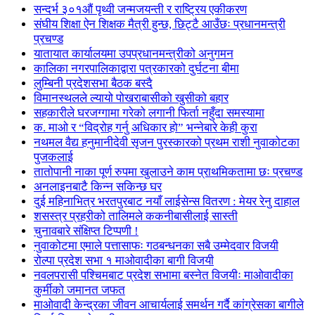
सन्दर्भ ३०१औं पृथ्वी जन्मजयन्ती र राष्ट्रिय एकीकरण
संघीय शिक्षा ऐन शिक्षक मैत्री हुन्छ, छिट्टै आउँछः प्रधानमन्त्री
प्रचण्ड
यातायात कार्यालयमा उपप्रधानमन्त्रीको अनुगमन
कालिका नगरपालिकाद्वारा पत्रकारको दुर्घटना बीमा
लुम्बिनी प्रदेशसभा बैठक बस्दै
विमानस्थलले ल्यायो पोखराबासीको खुसीको बहार
सहकारीले घरजग्गामा गरेको लगानी फिर्ता नहुँदा समस्यामा
क. माओ र “विद्रोह गर्नु अधिकार हो” भन्नेबारे केही कुरा
नथमल वैद्य हनुमानीदेवी सृजन पुरस्कारको प्रथम राशी नुवाकोटका
पुजकलाई
तातोपानी नाका पूर्ण रुपमा खुलाउने काम प्राथमिकतामा छः प्रचण्ड
अनलाइनबाटै किन्न सकिन्छ घर
दुई महिनाभित्र भरतपुरबाट नयाँ लाईसेन्स वितरण : मेयर रेनु दाहाल
शसस्त्र प्रहरीको तालिमले ककनीबासीलाई सास्ती
चुनावबारे संक्षिप्त टिप्पणी !
नुवाकोटमा एमाले पत्तासाफः गठबन्धनका सबै उम्मेदवार विजयी
रोल्पा प्रदेश सभा १ माओवादीका बागी विजयी
नवलपरासी पश्चिमबाट प्रदेश सभामा बस्नेत विजयीः माओवादीका
कुर्मीको जमानत जफत
माओवादी केन्द्रका जीवन आचार्यलाई समर्थन गर्दै कांग्रेसका बागीले