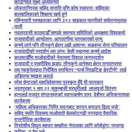
काउन्सिल सुक्ष्म अध्ययनमा
लोकतान्त्रिक सहिद सन्तति वृत्ति कोष स्थापनाः सहिदका
बालबालिकाको शिक्षामा खर्च हुने
महिनावारी स्वच्छताका लागि ३९२ साइकल यात्रीको सचेतनामूलक
र्‍याली
नवलपरासी काठमाडौँ सम्पर्क समन्वय समितिको अध्यक्षमा विश्वकर्मा
राजावादीको आन्दोलनः आगलागीमा पत्रकारको मृत्यु
कर्फ्यु लागे पनि तीनकुने क्षेत्र अझै अशान्तः सडकमा सेना परिचालन
राजावादीको प्रदर्शन थप उग्रः केही स्थानमा कर्फ्यु आदेश
काठमाडौँमा माओवादीको नेतृत्वमा विशाल जनप्रदर्शन
राजावादी र प्रहरीबिच झडपः तीनकुने-वानेश्वर क्षेत्र तनावग्रस्त
लव प्याकुरेलद्वारा निर्देशित वृत्तचित्र ‘गर्ल्स रिराइटिङ डेस्टीनी’ लाई
अडियन्स च्वाइस अवार्ड
प्रेस सेन्टरको महाधिवेसनमा पुरस्कृत हुँदै यी पत्रकार
भरतपुरका १ सय २९ सुकुम्बासी घरधुरीलाई लालपूर्जा वितरण
हानलाई मजदुर संगठनहरुको ध्यानाकर्षण पत्र, देशैभर अभियानात्मक
कार्यक्रम
‘महिला अधिकारका निम्ति सदनबाट कानून बनाउन ढिला भयो’
सहिद स्मृति दिवसमा माओवादी बेलकोटगढी नगरद्वारा वैचारिक,
राजनीतिक कार्यशाला
त्रिदेशीय विद्युत ब्यापार सम्झौता नेपालका लागि कोशेढुंगाः प्रचण्ड
कविता- म हैन भने