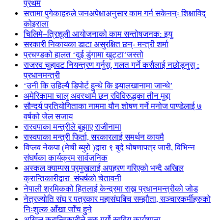
प्रथम
सत्तामा पुगेकाहरुले जनअपेक्षाअनुसार काम गर्न सकेनन्ः शिक्षाविद्
कोइराला
चिलिमे–त्रिशूली आयोजनाको काम सन्तोषजनक: इयु
सरकारी निकायका डाटा असुरक्षित छन्- मन्त्री शर्मा
प्रचण्डको हालत ‘दुई डुंगामा खुट्टा’जस्तो
राजस्व चुहावट नियन्त्रण गर्नुस्, गलत गर्ने कसैलाई नछोड्नुस् :
प्रधानमन्त्री
‘उनी कि उहिल्यै डिपोर्ट हुन्थे कि झ्यालखानामा जान्थे’
अमेरिकामा चालु अवस्थामै छन् रविविरुद्धका तीन मुद्दा
सौन्दर्य प्रतियोगिताका नाममा यौन शोषण गर्ने मनोज पाण्डेलाई ७
वर्षको जेल सजाय
रास्वपाका मन्त्रीले बुझाए राजीनामा
रास्वपाका मन्त्री फिर्ता, सरकारलाई समर्थन कायमै
विप्लव नेकपा (मेची ब्युरो )द्वारा ९ बुदे घोषणापत्र जारी, विभिन्न
संघर्षका कार्यक्रम सार्वजनिक
अस्कल क्याम्पस प्रमुखलाई अपहरण गरिएको भन्दै अखिल
क्रान्तिकारीद्वारा संघर्षको चेतावनी
नेपाली श्रमिकको हितलाई केन्द्रमा राख्न प्रधानमन्त्रीको जोड
नेत्रज्योति संघ र पत्रकार महासंघबिच सम्झौता, सञ्चारकर्मीहरुको
निःशुल्क आँखा जाँच हुने
अखिल क्रान्तिकारीले सुरु गर्यो स्ववियु कार्यशाला