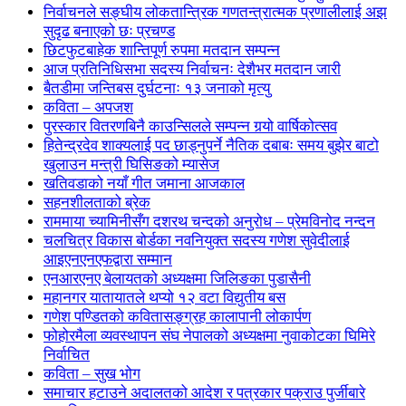
निर्वाचनले सङ्घीय लोकतान्त्रिक गणतन्त्रात्मक प्रणालीलाई अझ
सुदृढ बनाएको छः प्रचण्ड
छिटफुटबाहेक शान्तिपूर्ण रुपमा मतदान सम्पन्न
आज प्रतिनिधिसभा सदस्य निर्वाचनः देशैभर मतदान जारी
बैतडीमा जन्तिबस दुर्घटनाः १३ जनाको मृत्यु
कविता – अपजश
पुरस्कार वितरणबिनै काउन्सिलले सम्पन्न गर्‍यो वार्षिकोत्सव
हितेन्द्रदेव शाक्यलाई पद छाड्नुपर्ने नैतिक दबाबः समय बुझेर बाटो
खुलाउन मन्त्री घिसिङको म्यासेज
खतिवडाको नयाँ गीत जमाना आजकाल
सहनशीलताको ब्रेक
राममाया च्यामिनीसँग दशरथ चन्दको अनुरोध – प्रेमविनोद नन्दन
चलचित्र विकास बोर्डका नवनियुक्त सदस्य गणेश सुवेदीलाई
आइएनएनएफद्वारा सम्मान
एनआरएनए बेलायतको अध्यक्षमा जिलिङका पुडासैनी
महानगर यातायातले थप्यो १२ वटा विद्युतीय बस
गणेश पण्डितको कवितासङ्ग्रह कालापानी लोकार्पण
फोहोरमैला व्यवस्थापन संघ नेपालको अध्यक्षमा नुवाकोटका घिमिरे
निर्वाचित
कविता – सुख भोग
समाचार हटाउने अदालतको आदेश र पत्रकार पक्राउ पुर्जीबारे