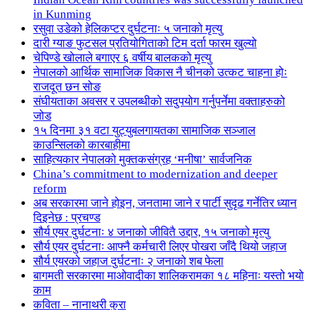
in Kunming
रसुवा उडेको हेलिकप्टर दुर्घटनाः ५ जनाको मृत्यु
दारी ग्याङ फुटसल प्रतियोगिताको टिम दर्ता फारम खुल्यो
चेपिण्डे खोलाले बगाएर ६ वर्षीय बालकको मृत्यु
नेपालको आर्थिक सामाजिक विकास नै चीनको उत्कट चाहना होः
राजदूत छन सोङ
संघीयताका अवसर र उपलब्धीको सदुपयोग गर्नुपर्नेमा वक्ताहरुको
जोड
१५ दिनमा ३१ वटा युट्युबलगायतका सामाजिक सञ्जाल
काउन्सिलको कारबाहीमा
साहित्यकार नेपालको मुक्तकसंग्रह ‘मनीषा’ सार्वजनिक
China’s commitment to modernization and deeper
reform
अब सरकारमा जाने होइन, जनतामा जाने र पार्टी सुदृढ गर्नेतिर ध्यान
दिइनेछ : प्रचण्ड
सौर्य एयर दुर्घटनाः ४ जनाको जीवितै उद्दार, १५ जनाको मृत्यु
सौर्य एयर दुर्घटनाः आफ्नै कर्मचारी लिएर पोखरा जाँदै थियो जहाज
सौर्य एयरको जहाज दुर्घटनाः २ जनाको शब फेला
बागमती सरकारमा माओवादीका शालिकरामका १८ महिनाः यस्तो भयो
काम
कविता – नानाथरी कुरा