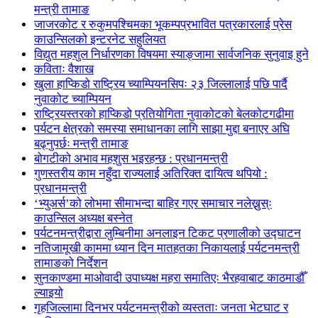
मन्त्री तामाङ
जाजरकोट र रुकुमपश्चिमका भूकम्पप्रभावित पत्रकारलाई प्रेस
काउन्सिलको इन्टरनेट सहुलियत
विद्युत महशुल निर्धारणका विषयमा स्याङ्जामा सार्वजनिक सुनुवाइ हुने
कविताः वैशाख
खुला हाप्किडो राष्ट्रिय च्याम्पियनसिपः २३ जिल्लालाई पछि पार्दै
नुवाकोट च्याम्पियन
राष्ट्रियस्तरको हाप्किडो प्रतियोगिता नुवाकोटको बेलकोटगढीमा
पर्यटन क्षेत्रको समस्या समाधानका लागि साझा मुद्दा बनाएर अघि
बढ्नुपर्छः मन्त्री तामाङ
बोगटीको अभाव महशुस भइरहन्छ : प्रधानमन्त्री
गुणस्तरीय काम नहुँदा राज्यलाई अतिरिक्त दायित्व थपियो :
प्रधानमन्त्री
‘भ्युअर्स’को लोभमा सीमाभन्दा बाहिर गएर समाचार नलेख्नुस्ः
काउन्सिल अध्यक्ष बस्नेत
पर्यटनमन्त्रीद्वारा लुम्बिनीमा अनलाइन टिकट प्रणालीको उद्घाटन
नतिजामूखी काममा ध्यान दिन मातहतका निकायलाई पर्यटनमन्त्री
तामाङको निर्देशन
सुनकाण्डमा मा‌ओवादी उपाध्यक्ष महरा समातिएः भैरहवाबाट काठमाडौँ
ल्याइयो
गृहजिल्लामा दिनभर पर्यटनमन्त्रीको व्यस्तताः जनता भेटघाट र