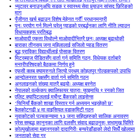
भ्युटावर बनाउनुअघि सडक र स्वास्थ्य सेवा पुर्‍याउन सांसद छिरिङको
माग
पुँजीगत खर्च बढाउन विशेष मेहेनत गरौँः प्रधानमन्त्री
पुनः प्रयोग गर्न मिल्ने घरेलु प्याडको प्रबर्द्धनका लागि नीति ल्याउन
विधायकहरू प्रतिबद्ध
माओवादी एकता विथोल्ने माओवादीभित्रै छन्ः अध्यक्ष बुढाथोकी
बाराका तीनसय जना महिलालाई सजिलो प्याड वितरण
बुद्ध प्राविका विद्यार्थीलाई पोसाक वितरण
मिटरब्याज पीडितसँग वार्ता गर्न समिति गठन, विधेयक दर्ताबारे
मन्त्रीपरिषद्को बैठकमा निर्णय हुने
एफसी क्लब क्यामरुनले जित्यो प्रथम कोहलपुर गोल्डकपको उपाधि
आन्दोलनरत पक्षसँग वार्ता गर्न समिति गठन
अनलाइनको संख्या मात्रै बढ्योः अध्यक्ष बस्नेत
नेपालको वर्ल्ककप क्वालिफायर यात्राः युएइमाथि ९ रनको जित
एलिट क्यापिटललाई मर्चेन्ट बैंकरको लाइसेन्स
‘चिनियाँ बैंकको शाखा विस्तार गर्न अध्ययन भइरहेको छ’
बेलकोटगढी ४ मा वाइसियल वडाकमिटी गठन
नुवाकोटको पञ्चकन्यामा १३ जना सहिदहरुको सालिक अनावरण
प्रेस सम्बद्ध कानुनका लागि दलसँग संवाद बढाउनुस्ः सभामुख घिमिरे
कोल्पुखोलामा महानगरको दादागिरीः बन्चरेडाँडाको लेदो सिधैँ खोलामा
जनताको सेवा गर