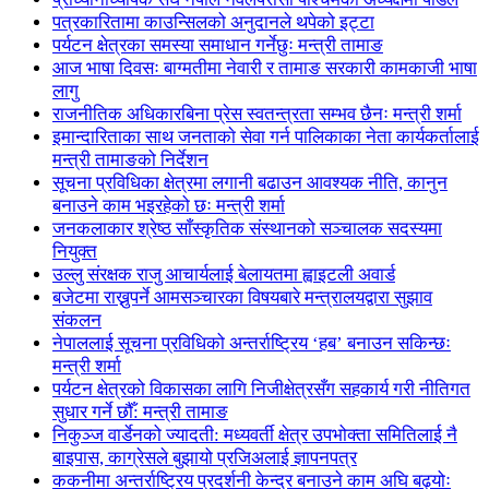
पत्रकारितामा काउन्सिलको अनुदानले थपेको इट्टा
पर्यटन क्षेत्रका समस्या समाधान गर्नेछुः मन्त्री तामाङ
आज भाषा दिवसः बाग्मतीमा नेवारी र तामाङ सरकारी कामकाजी भाषा
लागु
राजनीतिक अधिकारबिना प्रेस स्वतन्त्रता सम्भव छैनः मन्त्री शर्मा
इमान्दारिताका साथ जनताकाे सेवा गर्न पालिकाका नेता कार्यकर्तालाई
मन्त्री तामाङको निर्देशन
सूचना प्रविधिका क्षेत्रमा लगानी बढाउन आवश्यक नीति, कानुन
बनाउने काम भइरहेको छः मन्त्री शर्मा
जनकलाकार श्रेष्ठ साँस्कृतिक संस्थानको सञ्चालक सदस्यमा
नियुक्त
उल्लु संरक्षक राजु आचार्यलाई बेलायतमा ह्वाइटली अवार्ड
बजेटमा राख्नुपर्ने आमसञ्चारका विषयबारे मन्त्रालयद्वारा सुझाव
संकलन
नेपाललाई सूचना प्रविधिको अन्तर्राष्ट्रिय ‘हब’ बनाउन सकिन्छः
मन्त्री शर्मा
पर्यटन क्षेत्रको विकासका लागि निजीक्षेत्रसँग सहकार्य गरी नीतिगत
सुधार गर्ने छौँ: मन्त्री तामाङ
निकुञ्ज वार्डेनको ज्यादती: मध्यवर्ती क्षेत्र उपभोक्ता समितिलाई नै
बाइपास, काग्रेसले बुझायो प्रजिअलाई ज्ञापनपत्र
ककनीमा अन्तर्राष्ट्रिय प्रदर्शनी केन्द्र बनाउने काम अघि बढ्योः