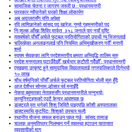
सामाजिक चेतना र जागरण जरूरी छ : प्रधानमन्त्री
पत्रकार न्यौपानेको घरको शिक्षा लोकार्पण
अब अदालतसँग यत्ति अपेक्षा
रवि लामिछानेको सांसद पद खारेजः गुम्यो गृहमन्त्रीको पद
निःशुल्क आँखा शिविर मार्फत ३५८ जनाले पाए नयाँ दृष्टि
यसवर्षको पाँचौँ अर्चले फुटबल प्रतियोगिताको उपाधी न्यु भिजनलाई
चलिरहेका अनलाइनलाई पनि नियमित अभिमुखीकरण गरौँः मन्त्री
शर्मा
स्वयम् सेवकका लागि प्रदेशस्तरीय क्षमता अभिवृद्धि तालिम सुरु
प्रदेश मन्त्रालय घटाउँदैछौँ, खर्चभार कटौती गर्दैछौँ : प्रधानमन्त्री
एसइइमा उत्कृष्ट हुने सामुदायिक विद्यालयलाई नगरपालिकाले दिनेभयो
१० लाख
चौध वर्षमुनिको पाँचौँ अर्चले फुटबल प्रतियोगिता भोली सुरु हुँदै
आज देशैभर सोनाम ल्होसार पर्व मनाइँदै
नेकपा बहुमतका नेताहरुसँग प्रधानमन्त्रीले भन्नुभयोः
कम्युनिस्टहरूको एउटै केन्द्र आवश्यक छ
डाक्टरले मृत भनेको शिशु जिवितै पाइएपछि कोशी अस्पतालका
डाक्टरमाथि कुटपिटः शिशुको उपचार चल्दै
स्थानीय योजना सफल बनाउन पहल गर्छुः सांसद तामाङ
चालक अनुमतिपत्र निलम्बन गर्ने व्यवस्था हटाउन यातायात
व्यवसायीको माग