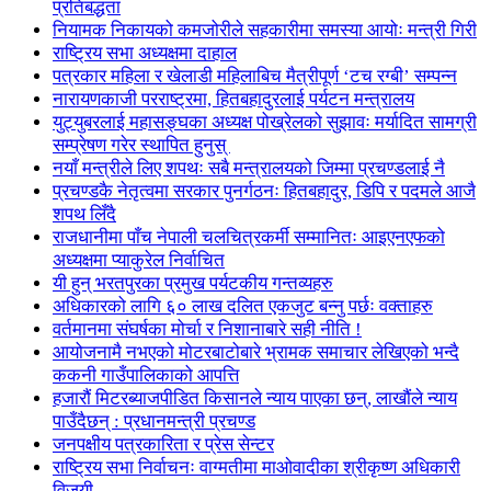
प्रतिबद्धता
नियामक निकायको कमजोरीले सहकारीमा समस्या आयोः मन्त्री गिरी
राष्ट्रिय सभा अध्यक्षमा दाहाल
पत्रकार महिला र खेलाडी महिलाबिच मैत्रीपूर्ण ‘टच रग्बी’ सम्पन्न
नारायणकाजी परराष्ट्रमा, हितबहादुरलाई पर्यटन मन्त्रालय
युट्युबरलाई महासङ्घका अध्यक्ष पोख्रेलको सुझावः मर्यादित सामग्री
सम्प्रेषण गरेर स्थापित हुनुस्
नयाँ मन्त्रीले लिए शपथः सबै मन्त्रालयको जिम्मा प्रचण्डलाई नै
प्रचण्डकै नेतृत्वमा सरकार पुनर्गठनः हितबहादुर, डिपि र पदमले आजै
शपथ लिँदै
राजधानीमा पाँच नेपाली चलचित्रकर्मी सम्मानितः आइएनएफको
अध्यक्षमा प्याकुरेल निर्वाचित
यी हुन् भरतपुरका प्रमुख पर्यटकीय गन्तव्यहरु
अधिकारको लागि ६० लाख दलित एकजुट बन्नु पर्छः वक्ताहरु
वर्तमानमा संघर्षका मोर्चा र निशानाबारे सही नीति !
आयोजनामै नभएको मोटरबाटोबारे भ्रामक समाचार लेखिएको भन्दै
ककनी गाउँपालिकाको आपत्ति
हजारौं मिटरब्याजपीडित किसानले न्याय पाएका छन्, लाखौंले न्याय
पाउँदैछन् : प्रधानमन्त्री प्रचण्ड
जनपक्षीय पत्रकारिता र प्रेस सेन्टर
राष्ट्रिय सभा निर्वाचनः वाग्मतीमा माओवादीका श्रीकृष्ण अधिकारी
विजयी