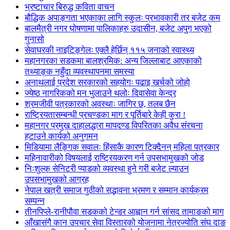
भ्रष्टाचार बिरुद्ध कविता वाचन
बौद्धिक अपाङ्गता भएकाका लागि स्कुलः प्रभावकारी तर बजेट कम
बालमैत्री नगर घोषणामा पालिकाहरु उदासीन, बजेट अपुग भएको
गुनासो
सेवाघरकी नाइटिङ्गेलः एक्लै हेर्छिन् ११५ जनाको स्वास्थ्य
महानगरका सडकमा बालश्रमिक: अन्य जिल्लाबाट आएकाको
तथ्याङ्क नहुँदा व्यवस्थापनमा समस्या
अनाथलाई प्रदेश सरकारको सहयोगः पढाइ खर्चको जोहो
ज्येष्ठ नागरिकको मन भुलाउने थलोः दिवासेवा केन्द्र
श्रमजीवी पत्रकारको अवस्थाः जागिर छ, तलब छैन
राष्ट्रियतासम्बन्धी प्रचण्डका माग र पूर्तिबारे केही कुरा !
महानगर प्रमुख दाहालद्धारा मापदण्ड विपरितका अवैध संरचना
हटाउने कार्यको अनुगमन
मिडियामा लैङ्गिक सवालः हिंसाकै कारण टिक्दैनन् महिला पत्रकार
महिनावारीको विषयलाई राष्ट्रियकरण गर्न उपसभामुखको जोड
निःशुल्क सेनिटरी प्याडको व्यवस्था हुने गरी बजेट ल्याउन
उपसभामुखको आग्रह
नेपाल खत्री समाज गुठीको सद्भावना भ्रमण र सम्मान कार्यक्रम
सम्पन्न
तीनपिप्ले-रानीपौवा सडकको टेन्डर आह्वान गर्न सांसद तामाङको माग
आँखासंगै कान उपचार सेवा विस्तारको योजनामा नेत्रज्योति संघ दाङ