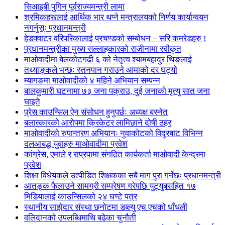
सिआइबी पुगिन् पूर्वराज्यमन्त्री लामा
श्रमिकहरूलाई आर्थिक भार थप्ने मन्त्रालयको निर्णय कार्यान्वयन
नगर्नुस्ः प्रधानमन्त्री
हेडक्वाटर वरिपरिकालाई प्रचण्डको सम्बोधन – सरि कमरेडहरु !
प्रधानमन्त्रीका मुख्य सल्लाहकारको राजीनामा स्वीकृत
माओवादीमा बेलकोटगढी ६ को नेतृत्व श्यामबहादुर थिङलाई
तथ्याङ्कले भन्छः स्तनपान गराउने आमाको दर घट्यो
म्यागङमा माओवादीको ४ महिने अभियान सम्पन्न
बालकुमारी घटनामा ७३ जना पक्राउ, दुई जनाको मृत्यु सात जना
घाइते
प्रेस काउन्सिल ऐन संसोधन हुनुपर्छः अध्यक्ष बस्नेत
बलात्कारको आरोपमा क्रिकेटर लामिछाने दोषी ठहर
माओवादीको रुपान्तरण अभियानः नुवाकोटको विदुरबाट विभिन्न
दलआबद्ध युवाहरु माओवादीमा प्रवेश
कांग्रेस, एमाले र राप्रपामा संगठित कार्यकर्ता माओवादी केन्द्रमा
प्रवेश
शिक्षा विधेयकले उत्पीडित शिक्षकका सबै माग पुरा गर्नेछः प्रधानमन्त्री
आतङ्क फैलाउने सामग्री सम्प्रेषण गरेपछि युट्युबसहित १७
मिडियालाई काउन्सिलको २४ घण्टे पत्र
स्थानीय साझेदार संस्था छनोटमा डब्ल्यु एच एचको धाँधली
वलिदानको उपलब्धिमाथि बढेका चुनौती