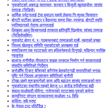
नुवाकोटको अबरुद्ध यातायात, सञ्चार र बिजुली खुलाइयोस्ः सासंद
तामाङ (भिडियो)
धार्मिक पर्यटनलाई टेवा पुर्‍याउन महावै लेकमा निःशुल्क चियापान
बोगटी पार्टीका डाक्टर र वैद्यभन्दा राम्रा थिएः प्रचण्ड, बोगटी स्मृति
प्रतिष्ठानको नेतृत्व अनन्तलाई
लिखुका आलु किसानलाई तत्काल क्षतिपूर्ति दिइयोस्: सांसद तामाङ
(भिडियोसहित)
नुवाकोट क्षेत्र नं. १ः गठबन्धनबाट तामाङको दाबी, महतको इच्छा
जिल्ला खेलकुद समिति नुवाकोटको अध्यक्षमा राई
स्पष्टीकरण एक स्टाटसले जग हल्लिनेहरुले दिनुपर्छः मछिन्द्र नरसिंह
प्याकुरेल
बालाजु-रानीपौवा-पीपलटार सडक तत्काल निर्माण गर्न सरकारलाई
संसदीय समितिको निर्देशन
करोडौँमा टिकट बेचिएको काँग्रेस बेलकोटगढी सभापतिको भनाइः
पुष्टि गर्न जिल्ला अनुशासन समितिको चुनौती
टोखा-छहरे सुरुङमार्गको काम अघि बढाउन सासंद तामाङको माग
नुवाकोटका स्थानीय तहको बेरुजु ५२ करोड रुपैयाँभन्दा बढी
सवाल माओवादी मोमेन्ट: गजेन्द्रको स्टाटसमा पुरुको कमेन्ट
कम्युनिस्ट संगठन सञ्चालनमा माओका १६ विधि
कविताः सबै भ्रष्ट
के नेपाल टाट पल्टिँदैछ ?