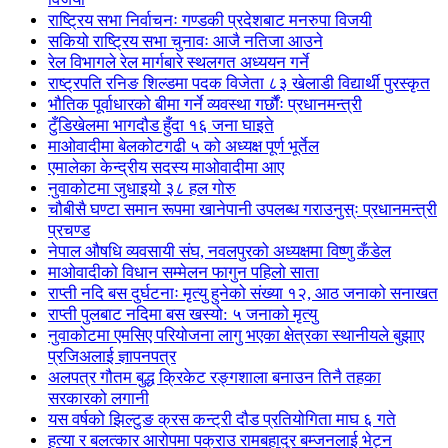
राष्ट्रिय सभा निर्वाचनः गण्डकी प्रदेशबाट मनरुपा विजयी
सकियो राष्ट्रिय सभा चुनावः आजै नतिजा आउने
रेल विभागले रेल मार्गबारे स्थलगत अध्ययन गर्ने
राष्ट्रपति रनिङ शिल्डमा पदक विजेता ८३ खेलाडी विद्यार्थी पुरस्कृत
भौतिक पूर्वाधारको बीमा गर्ने व्यवस्था गर्छौंः प्रधानमन्त्री
टुँडिखेलमा भागदौड हुँदा १६ जना घाइते
माओवादीमा बेलकोटगढी ५ को अध्यक्ष पूर्ण भूर्तेल
एमालेका केन्द्रीय सदस्य माओ‌वादीमा आए
नुवाकोटमा जुधाइयो ३८ हल गोरु
चौबीसै घण्टा समान रूपमा खानेपानी उपलब्ध गराउनुस्ः प्रधानमन्त्री
प्रचण्ड
नेपाल औषधि व्यवसायी संघ, नवलपुरको अध्यक्षमा विष्णु कँडेल
माओवादीको विधान सम्मेलन फागुन पहिलो साता
राप्ती नदि बस दुर्घटनाः मृत्यु हुनेको संख्या १२, आठ जनाको सनाखत
राप्ती पुलबाट नदिमा बस खस्यो: ५ जनाको मृत्यु
नुवाकोटमा एमसिए परियोजना लागु भएका क्षेत्रका स्थानीयले बुझाए
प्रजिअलाई ज्ञापनपत्र
अलपत्र गौतम बुद्ध क्रिकेट रङ्गशाला बनाउन तिनै तहका
सरकारको लगानी
यस वर्षको झिल्टुङ क्रस कन्ट्री दौड प्रतियोगिता माघ ६ गते
हत्या र बलत्कार आरोपमा पक्राउ रामबहादुर बम्जनलाई भेट्न