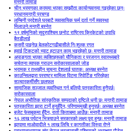
मन्त्री तामाङ
चीन भ्रमणका क्रममा भएका सम्झौता कार्यान्यवनमा गइरहेका छन्ः
प्रधानमन्त्री प्रचण्ड
लुम्बिनी प्रदेशले घरबाटै व्यवसायिक फर्म दर्ता गर्ने व्यवस्था
मिलाउने:मन्त्री बस्नेत
१९ वर्षमुनिको सुदूरपश्चिम छनोट राष्ट्रिय क्रिकेटको उपाधि
बैतडीलाई
कसरी पाइनेछ बेलकोटगढीबासीले निःशुल्क रगत
हवाई टिकटको भ्याट हटाउन काम भइरहेको छः मन्त्री तामाङ
अपाङ्गता भएका व्यक्तिहरूको यौनिकता र प्रजनन स्वास्थ्यबारे
सचेतना व्यापक गराउन सरोकारवालाको जोड
भ्रामक र तथ्यहीन सूचना देशलाई घातक: अध्यक्ष बस्नेत
काउन्सिलद्वारा परराष्ट्र मामिला विटमा रिपोर्टिङ गरिरहेका
सञ्चारकर्मीसँग छलफल
सामाजिक सञ्जाल व्यवस्थित गर्न बलियो पत्रकारिता हुनैपर्छः
सरोकारवाला
नेपाल अभौतिक सांस्कृतिक सम्पदाको दृष्टिले धनी छः मन्त्री तामाङ
पत्रकारिता झारा टार्ने हुनुहुँदैन, परिणाममुखी हुनुपर्छः अध्यक्ष बस्नेत
बजेट फेसबुकमा हुँदैन, रातो किताबमा आउँछः मन्त्री तामाङ
१६ लाख पर्यटन भित्र्याउने सरकारको लक्ष्य पूरा हुन्छः मन्त्री तामाङ
झापामा माओवादीले १ लाख लिचि र कागतीका विरुवा रोप्ने
प्राध्यानाध्यापक संघ नेपाल नवलपरासी पश्चिमको अध्यक्षमा पौडेल