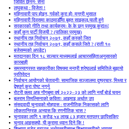
जिवित छैनन्: सेना
लघुकथा : विजेता !
महिनावारी पाप होइन, गर्वको कुरा होः मन्त्री भुसाल
महिनावारी दिवसमा काठमाडौँमा बृहत साइकल र्‍याली हुने
सरकारको नीति तथा कार्यक्रमः के के छन् प्रमुख कुरा￼
कहाँ कुन पार्टी विजयी ? (पालिका प्रमुख)
स्थानीय तह निर्वाचन २०७९, कहाँ कस्को जित
स्थानीय तह निर्वाचन २०७९, कहाँ कसले जिते ? (राती १०
बजेसम्मको अपडेट)
मतदानका दिन १८ सञ्चार माध्यमलाई आचारसंहिताअनुसारको
कारबाही
समस्याग्रस्त सहकारीका विषयमा मन्त्री श्रेष्ठलाई समितिले बुझायो
प्रतिवेदन
निर्वाचन आयोगको चेतावनीः सामाजिक सञ्जालमा दुष्प्रचार, मिथ्या र
द्वेषपूर्ण कुरा पोष्ट नगर्नु
रोटरी क्लव अफ गोंगबुमा वर्ष २०२२–२३ को लागि नयाँ बोर्ड चयन
बलराम तिमल्सिनाको कविताः आइमाइ अर्थात् उप
संसदवादी चुनावको मोहपास : राजनीतिक निकासको लागि
लोकतान्त्रिक अभ्यास कि रणनीतिक भास ?
चुनावका लागि १ करोड ५४ लाख ८३ हजार मतपत्र छापिसकिए
चुनाव आइसक्यो, यी कुरामा ध्यान दिने कि !
शिक्षामा बजेट बढाउन अर्थमन्त्रीसमक्ष शिक्षामन्त्रीको आग्रह