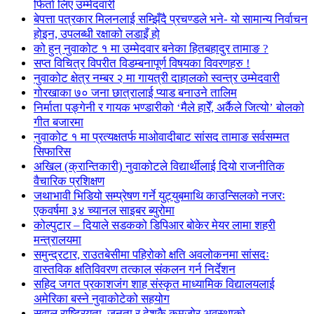
फिर्ता लिए उम्मेदवारी
बेपत्ता पत्रकार मिलनलाई सम्झिँदै प्रचण्डले भने- यो सामान्य निर्वाचन
होइन, उपलब्धी रक्षाको लडाइँ हो
को हुन् नुवाकोट १ मा उम्मेदवार बनेका हितबहादुर तामाङ ?
सप्त विचित्र विपरीत विडम्बनापूर्ण विषयका विवरणहरु !
नुवाकोट क्षेत्र नम्बर २ मा गायत्री दाहालको स्वन्त्र उम्मेदवारी
गोरखाका ७० जना छात्रालाई प्याड बनाउने तालिम
निर्माता पङ्गेनी र गायक भण्डारीको ‘मैले हारेँ, अर्कैले जित्यो’ बोलको
गीत बजारमा
नुवाकोट १ मा प्रत्यक्षतर्फ माओवादीबाट सांसद तामाङ सर्वसम्मत
सिफारिस
अखिल (क्रान्तिकारी) नुवाकोटले विद्यार्थीलाई दियो राजनीतिक
वैचारिक प्रशिक्षण
जथाभावी भिडियो सम्प्रेषण गर्ने युट्युबमाथि काउन्सिलको नजरः
एकवर्षमा ३४ च्यानल साइबर ब्युरोमा
कोल्पुटार – दियाले सडकको डिपिआर बोकेर मेयर लामा शहरी
मन्त्रालयमा
समुन्द्रटार, राउतबेसीमा पहिरोको क्षति अवलोकनमा सांसदः
वास्तविक क्षतिविवरण तत्काल संकलन गर्न निर्देशन
सहिद जगत प्रकाशजंग शाह संस्कृत माध्यामिक विद्यालयलाई
अमेरिका बस्ने नुवाकोटेको सहयोग
सवाल राष्ट्रियता, जनता र देशकै कमजोर अवस्थाको