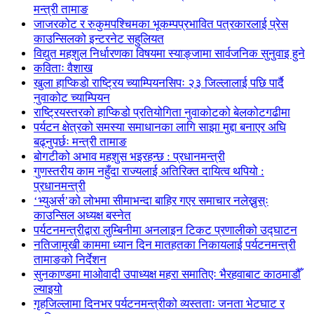
मन्त्री तामाङ
जाजरकोट र रुकुमपश्चिमका भूकम्पप्रभावित पत्रकारलाई प्रेस
काउन्सिलको इन्टरनेट सहुलियत
विद्युत महशुल निर्धारणका विषयमा स्याङ्जामा सार्वजनिक सुनुवाइ हुने
कविताः वैशाख
खुला हाप्किडो राष्ट्रिय च्याम्पियनसिपः २३ जिल्लालाई पछि पार्दै
नुवाकोट च्याम्पियन
राष्ट्रियस्तरको हाप्किडो प्रतियोगिता नुवाकोटको बेलकोटगढीमा
पर्यटन क्षेत्रको समस्या समाधानका लागि साझा मुद्दा बनाएर अघि
बढ्नुपर्छः मन्त्री तामाङ
बोगटीको अभाव महशुस भइरहन्छ : प्रधानमन्त्री
गुणस्तरीय काम नहुँदा राज्यलाई अतिरिक्त दायित्व थपियो :
प्रधानमन्त्री
‘भ्युअर्स’को लोभमा सीमाभन्दा बाहिर गएर समाचार नलेख्नुस्ः
काउन्सिल अध्यक्ष बस्नेत
पर्यटनमन्त्रीद्वारा लुम्बिनीमा अनलाइन टिकट प्रणालीको उद्घाटन
नतिजामूखी काममा ध्यान दिन मातहतका निकायलाई पर्यटनमन्त्री
तामाङको निर्देशन
सुनकाण्डमा मा‌ओवादी उपाध्यक्ष महरा समातिएः भैरहवाबाट काठमाडौँ
ल्याइयो
गृहजिल्लामा दिनभर पर्यटनमन्त्रीको व्यस्तताः जनता भेटघाट र