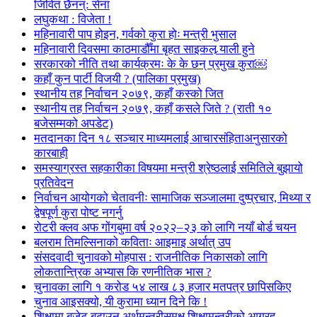
जिवित छैनन्: सेना
लघुकथा : विजेता !
महिनावारी पाप होइन, गर्वको कुरा होः मन्त्री भुसाल
महिनावारी दिवसमा काठमाडौँमा बृहत साइकल र्‍याली हुने
सरकारको नीति तथा कार्यक्रमः के के छन् प्रमुख कुरा￼
कहाँ कुन पार्टी विजयी ? (पालिका प्रमुख)
स्थानीय तह निर्वाचन २०७९, कहाँ कस्को जित
स्थानीय तह निर्वाचन २०७९, कहाँ कसले जिते ? (राती १०
बजेसम्मको अपडेट)
मतदानका दिन १८ सञ्चार माध्यमलाई आचारसंहिताअनुसारको
कारबाही
समस्याग्रस्त सहकारीका विषयमा मन्त्री श्रेष्ठलाई समितिले बुझायो
प्रतिवेदन
निर्वाचन आयोगको चेतावनीः सामाजिक सञ्जालमा दुष्प्रचार, मिथ्या र
द्वेषपूर्ण कुरा पोष्ट नगर्नु
रोटरी क्लव अफ गोंगबुमा वर्ष २०२२–२३ को लागि नयाँ बोर्ड चयन
बलराम तिमल्सिनाको कविताः आइमाइ अर्थात् उप
संसदवादी चुनावको मोहपास : राजनीतिक निकासको लागि
लोकतान्त्रिक अभ्यास कि रणनीतिक भास ?
चुनावका लागि १ करोड ५४ लाख ८३ हजार मतपत्र छापिसकिए
चुनाव आइसक्यो, यी कुरामा ध्यान दिने कि !
शिक्षामा बजेट बढाउन अर्थमन्त्रीसमक्ष शिक्षामन्त्रीको आग्रह