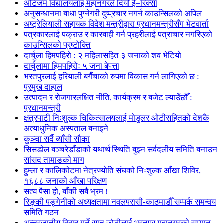
अटिजम विद्यालयलाई महानगरले दियो ई–रिक्सा
अनुसन्धानमा बाधा पुग्नेगरी दुष्प्रचार नगर्न काउन्सिलको अपिल
अष्ट्रेलियाली सहायक विदेश मन्त्रीद्वारा प्रधानमन्त्रीसँग भेटवार्ता
पत्रकारलाई पक्राउ र कारबाही गर्न प्रहरीलाई पत्राचार नगरिएको
काउन्सिलको प्रष्टोक्ति
दार्चुला हिमपहिरो : २ महिलासहित ३ जनाको शव भेटियो
दार्चुलामा हिमपहिरोः ५ जना बेपत्ता
भरतपुरलाई हरियाली बगैँचाको रुपमा विकास गर्न लागिएको छ :
प्रमुख दाहाल
उत्पादन र रोजगारलक्षित नीति, कार्यक्रम र बजेट ल्याउँछौँ :
प्रधानमन्त्री
क्षत्रपाटी निःशुल्क चिकित्सालयलाई मोडुलर ओटीसहितको देशकै
अत्याधुनिक अस्पताल बनाइने
कुञ्चा सर्दै व्याँसी सौका
सिसडोल बञ्चरेडाँडाको यथार्थ स्थिति बुझ्न सर्वदलीय समिति बनाउन
सांसद तामाङको माग
हुम्ला र कालिकोटमा नेत्रज्योति संघको निःशुल्क आँखा शिविर,
१६८८ जनाको आँखा परिक्षण
सत्य पैसा हो, बाँकी सबै भ्रम !
रिङ्की पङ्गेनीको अध्यक्षतामा नवलपरासी-काठमाडौँ सम्पर्क समन्वय
समिति गठन
अन्तरजातीय विवाह गर्ने सात जोडीलाई भरतपुर महानगरको सम्मान