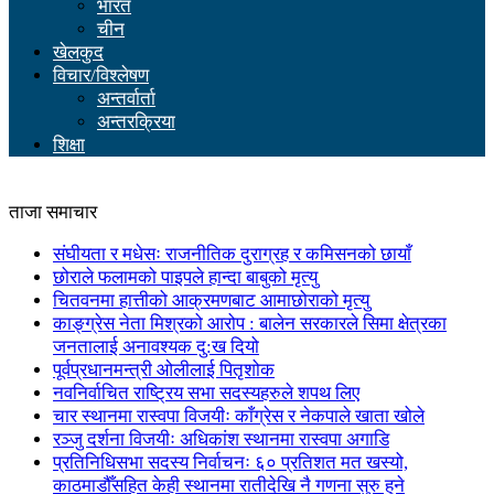
भारत
चीन
खेलकुद
विचार/विश्लेषण
अन्तर्वार्ता
अन्तरक्रिया
शिक्षा
ताजा समाचार
संघीयता र मधेसः राजनीतिक दुराग्रह र कमिसनको छायाँ
छोराले फलामको पाइपले हान्दा बाबुको मृत्यु
चितवनमा हात्तीको आक्रमणबाट आमाछोराको मृत्यु
काङ्ग्रेस नेता मिश्रको आरोप : बालेन सरकारले सिमा क्षेत्रका
जनतालाई अनावश्यक दु:ख दियो
पूर्वप्रधानमन्त्री ओलीलाई पितृशोक
नवनिर्वाचित राष्ट्रिय सभा सदस्यहरुले शपथ लिए
चार स्थानमा रास्वपा विजयीः काँग्रेस र नेकपाले खाता खोले
रञ्जु दर्शना विजयीः अधिकांश स्थानमा रास्वपा अगाडि
प्रतिनिधिसभा सदस्य निर्वाचनः ६० प्रतिशत मत खस्यो,
काठमाडौँसहित केही स्थानमा रातीदेखि नै गणना सुरु हुने