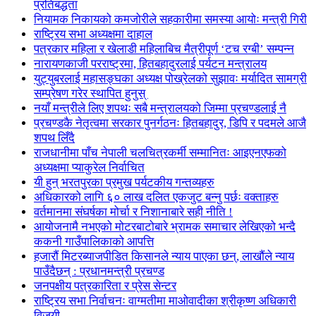
प्रतिबद्धता
नियामक निकायको कमजोरीले सहकारीमा समस्या आयोः मन्त्री गिरी
राष्ट्रिय सभा अध्यक्षमा दाहाल
पत्रकार महिला र खेलाडी महिलाबिच मैत्रीपूर्ण ‘टच रग्बी’ सम्पन्न
नारायणकाजी परराष्ट्रमा, हितबहादुरलाई पर्यटन मन्त्रालय
युट्युबरलाई महासङ्घका अध्यक्ष पोख्रेलको सुझावः मर्यादित सामग्री
सम्प्रेषण गरेर स्थापित हुनुस्
नयाँ मन्त्रीले लिए शपथः सबै मन्त्रालयको जिम्मा प्रचण्डलाई नै
प्रचण्डकै नेतृत्वमा सरकार पुनर्गठनः हितबहादुर, डिपि र पदमले आजै
शपथ लिँदै
राजधानीमा पाँच नेपाली चलचित्रकर्मी सम्मानितः आइएनएफको
अध्यक्षमा प्याकुरेल निर्वाचित
यी हुन् भरतपुरका प्रमुख पर्यटकीय गन्तव्यहरु
अधिकारको लागि ६० लाख दलित एकजुट बन्नु पर्छः वक्ताहरु
वर्तमानमा संघर्षका मोर्चा र निशानाबारे सही नीति !
आयोजनामै नभएको मोटरबाटोबारे भ्रामक समाचार लेखिएको भन्दै
ककनी गाउँपालिकाको आपत्ति
हजारौं मिटरब्याजपीडित किसानले न्याय पाएका छन्, लाखौंले न्याय
पाउँदैछन् : प्रधानमन्त्री प्रचण्ड
जनपक्षीय पत्रकारिता र प्रेस सेन्टर
राष्ट्रिय सभा निर्वाचनः वाग्मतीमा माओवादीका श्रीकृष्ण अधिकारी
विजयी