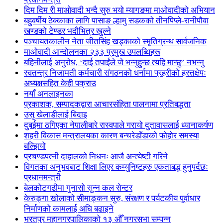
दिम दिम री माओवादी भन्दै सुरु भयो म्यागङमा माओवादीको अभियान
बहुवर्षीय ठेक्काका लागि पासाङ ल्हामु सडकको तीनपिप्ले-रानीपौवा
खण्डको टेण्डर भदौभित्र खुल्ने
पञ्चायतकालीन नेता जीतसिंह खड्काको स्मृतिग्रन्थ सार्वजनिक
माओवादी आन्दोलनका २३३ प्रमुख उपलब्धिहरू
बहिनीलाई अनुरोध, ‘दाई तपाईंले जे भन्नुहुन्छ त्यहि मान्छु’ नभन्नु
स्वतन्त्र निजामती कर्मचारी संगठनको धर्नामा प्रहरीको हस्तक्षेपः
अध्यक्षसहित केही पक्राउ
नयाँ अनलाइनका
प्रकाशक, सम्पादकद्वारा आचारसंहिता पालनामा प्रतिबद्धता
उसु खेलाडीलाई बिदाइ
दुबईमा ठगिएका नेपालीबारे रास्वपाले गरायो दुतावासलाई ध्यानाकर्षण
शहरी विकास मन्त्रालयका कारण बन्चरेडाँडाको फोहोर समस्या
बल्झियो
प्रचण्डपत्नी दाहालको निधनः आजै अन्त्येष्टी गरिने
विगतका अनुभवबाट शिक्षा लिएर कम्युनिष्टहरु एकताबद्ध हुनुपर्दछः
प्रधानमन्त्री
बेलकोटगढीमा गुनासो सुन्न कल सेन्टर
केरुङ्गा खोलाको सीमाङ्कन सुरु, संरक्षण र पर्यटकीय पूर्वाधार
निर्माणको कामलाई अघि बढाइने
भरतपुर महानगरपालिकाको १३ औँ नगरसभा सम्पन्न