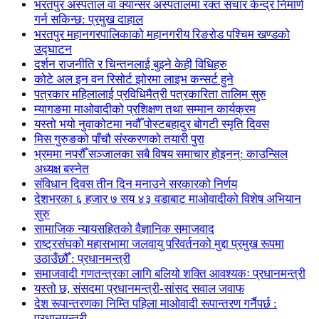
भरतपुर अस्पताल वा क्यान्सर अस्पतालमा रक्त संचार केन्द्र निमार्ण
गर्न सकिन्छ: प्रमुख दाहाल
भरतपुर महानगरपालिकाको महानगरीय रिङरोड पश्चिम खण्डको
उद्घाटन
दर्शन राजनीति र चिन्तनलाई बुझ्ने केही विधिहरु
कोटे अल इन वन रिसोर्ट झोरमा लाइभ कन्सर्ट हुने
पत्रकार महिलालाई प्रविधिमैत्री पत्रकारिता तालिम सुरु
म्यागङमा माओवादीको प्रशिक्षण तथा सम्मान कार्यक्रम
यस्तो भयो नुवाकोटमा नवौँ पोस्टबहादुर बोगटी स्मृति दिवस
मिस गुरुङको पाँचौ संस्करणको तयारी पुरा
भ्रममा नपरौँ सञ्जालका सबै विषय समाचार होइनन्: काउन्सिल
अध्यक्ष बस्नेत
संविधान दिवस तीन दिन मनाउने सरकारको निर्णय
देशभरका ६ हजार ७ सय ४३ वडाबाट माओवादीको विशेष अभियान
सुरु
सामाजिक न्यायसहितको वैज्ञानिक समाजवाद
राष्ट्रसंघको महासभामा जलवायु परिवर्तनको मुद्दा प्रमुख रूपमा
उठाउँछौँ : प्रधानमन्त्री
समाजवादी गणतन्त्रका लागि बलियो शक्ति आवश्यकः प्रधानमन्त्री
यस्तो छ, संसदमा प्रधानमन्त्री-सांसद सवाल जवाफ
देश रूपान्तरणका निम्ति पहिला माओवादी रूपान्तरण गर्नैपर्छ :
प्रधानमन्त्री