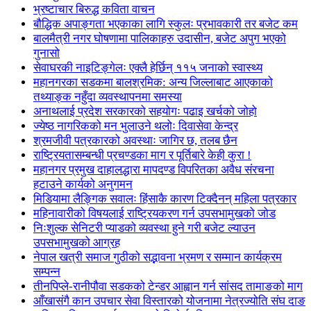
भ्रष्टाचार बिरुद्ध कविता वाचन
बौद्धिक अपाङ्गता भएकाका लागि स्कुलः प्रभावकारी तर बजेट कम
बालमैत्री नगर घोषणामा पालिकाहरु उदासीन, बजेट अपुग भएको
गुनासो
सेवाघरकी नाइटिङ्गेलः एक्लै हेर्छिन् ११५ जनाको स्वास्थ्य
महानगरका सडकमा बालश्रमिक: अन्य जिल्लाबाट आएकाको
तथ्याङ्क नहुँदा व्यवस्थापनमा समस्या
अनाथलाई प्रदेश सरकारको सहयोगः पढाइ खर्चको जोहो
ज्येष्ठ नागरिकको मन भुलाउने थलोः दिवासेवा केन्द्र
श्रमजीवी पत्रकारको अवस्थाः जागिर छ, तलब छैन
राष्ट्रियतासम्बन्धी प्रचण्डका माग र पूर्तिबारे केही कुरा !
महानगर प्रमुख दाहालद्धारा मापदण्ड विपरितका अवैध संरचना
हटाउने कार्यको अनुगमन
मिडियामा लैङ्गिक सवालः हिंसाकै कारण टिक्दैनन् महिला पत्रकार
महिनावारीको विषयलाई राष्ट्रियकरण गर्न उपसभामुखको जोड
निःशुल्क सेनिटरी प्याडको व्यवस्था हुने गरी बजेट ल्याउन
उपसभामुखको आग्रह
नेपाल खत्री समाज गुठीको सद्भावना भ्रमण र सम्मान कार्यक्रम
सम्पन्न
तीनपिप्ले-रानीपौवा सडकको टेन्डर आह्वान गर्न सांसद तामाङको माग
आँखासंगै कान उपचार सेवा विस्तारको योजनामा नेत्रज्योति संघ दाङ