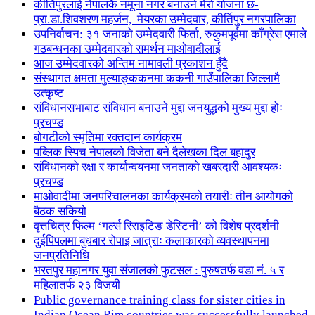
कीर्तिपुरलाई नेपालकै नमूना नगर बनाउने मेरो योजना छ-
प्रा.डा.शिवशरण महर्जन, मेयरका उम्मेदवार, कीर्तिपुर नगरपालिका
उपनिर्वाचन: ३१ जनाको उम्मेदवारी फिर्ता, रुकुमपूर्वमा काँग्रेस एमाले
गठबन्धनका उम्मेदवारको समर्थन माओवादीलाई
आज उम्मेदवारको अन्तिम नामावली प्रकाशन हुँदै
संस्थागत क्षमता मुल्याङ्ककनमा ककनी गाउँपालिका जिल्लामै
उत्कृष्ट
संविधानसभाबाट संविधान बनाउने मुद्दा जनयुद्धको मुख्य मुद्दा होः
प्रचण्ड
बोगटीको स्मृतिमा रक्तदान कार्यक्रम
पब्लिक स्पिच नेपालको विजेता बने दैलेखका दिल बहादुर
संविधानको रक्षा र कार्यान्वयनमा जनताको खबरदारी आवश्यकः
प्रचण्ड
माओवादीमा जनपरिचालनका कार्यक्रमको तयारीः तीन आयोगको
बैठक सकियो
वृत्तचित्र फिल्म ‘गर्ल्स रिराइटिङ डेस्टिनी’ को विशेष प्रदर्शनी
दुईपिपलमा बुधबार रोपाइ जात्राः कलाकारको व्यवस्थापनमा
जनप्रतिनिधि
भरतपुर महानगर युवा संजालको फुटसल : पुरुषतर्फ वडा नं. ५ र
महिलातर्फ २३ विजयी
Public governance training class for sister cities in
Indian Ocean Rim countries was successfully launched