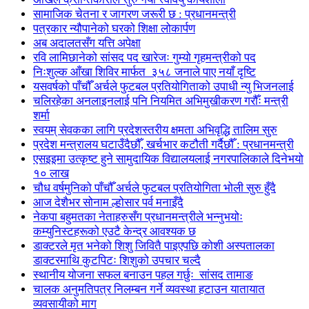
सामाजिक चेतना र जागरण जरूरी छ : प्रधानमन्त्री
पत्रकार न्यौपानेको घरको शिक्षा लोकार्पण
अब अदालतसँग यत्ति अपेक्षा
रवि लामिछानेको सांसद पद खारेजः गुम्यो गृहमन्त्रीको पद
निःशुल्क आँखा शिविर मार्फत ३५८ जनाले पाए नयाँ दृष्टि
यसवर्षको पाँचौँ अर्चले फुटबल प्रतियोगिताको उपाधी न्यु भिजनलाई
चलिरहेका अनलाइनलाई पनि नियमित अभिमुखीकरण गरौँः मन्त्री
शर्मा
स्वयम् सेवकका लागि प्रदेशस्तरीय क्षमता अभिवृद्धि तालिम सुरु
प्रदेश मन्त्रालय घटाउँदैछौँ, खर्चभार कटौती गर्दैछौँ : प्रधानमन्त्री
एसइइमा उत्कृष्ट हुने सामुदायिक विद्यालयलाई नगरपालिकाले दिनेभयो
१० लाख
चौध वर्षमुनिको पाँचौँ अर्चले फुटबल प्रतियोगिता भोली सुरु हुँदै
आज देशैभर सोनाम ल्होसार पर्व मनाइँदै
नेकपा बहुमतका नेताहरुसँग प्रधानमन्त्रीले भन्नुभयोः
कम्युनिस्टहरूको एउटै केन्द्र आवश्यक छ
डाक्टरले मृत भनेको शिशु जिवितै पाइएपछि कोशी अस्पतालका
डाक्टरमाथि कुटपिटः शिशुको उपचार चल्दै
स्थानीय योजना सफल बनाउन पहल गर्छुः सांसद तामाङ
चालक अनुमतिपत्र निलम्बन गर्ने व्यवस्था हटाउन यातायात
व्यवसायीको माग