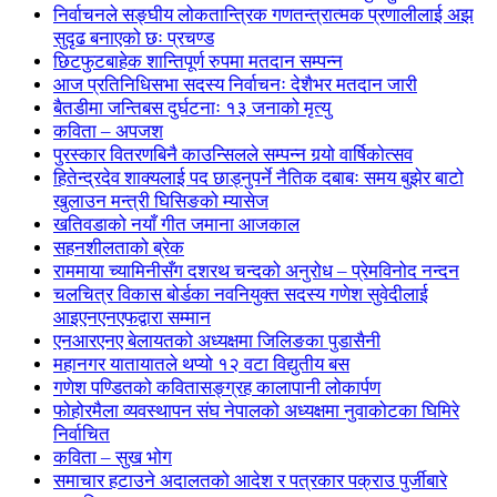
निर्वाचनले सङ्घीय लोकतान्त्रिक गणतन्त्रात्मक प्रणालीलाई अझ
सुदृढ बनाएको छः प्रचण्ड
छिटफुटबाहेक शान्तिपूर्ण रुपमा मतदान सम्पन्न
आज प्रतिनिधिसभा सदस्य निर्वाचनः देशैभर मतदान जारी
बैतडीमा जन्तिबस दुर्घटनाः १३ जनाको मृत्यु
कविता – अपजश
पुरस्कार वितरणबिनै काउन्सिलले सम्पन्न गर्‍यो वार्षिकोत्सव
हितेन्द्रदेव शाक्यलाई पद छाड्नुपर्ने नैतिक दबाबः समय बुझेर बाटो
खुलाउन मन्त्री घिसिङको म्यासेज
खतिवडाको नयाँ गीत जमाना आजकाल
सहनशीलताको ब्रेक
राममाया च्यामिनीसँग दशरथ चन्दको अनुरोध – प्रेमविनोद नन्दन
चलचित्र विकास बोर्डका नवनियुक्त सदस्य गणेश सुवेदीलाई
आइएनएनएफद्वारा सम्मान
एनआरएनए बेलायतको अध्यक्षमा जिलिङका पुडासैनी
महानगर यातायातले थप्यो १२ वटा विद्युतीय बस
गणेश पण्डितको कवितासङ्ग्रह कालापानी लोकार्पण
फोहोरमैला व्यवस्थापन संघ नेपालको अध्यक्षमा नुवाकोटका घिमिरे
निर्वाचित
कविता – सुख भोग
समाचार हटाउने अदालतको आदेश र पत्रकार पक्राउ पुर्जीबारे