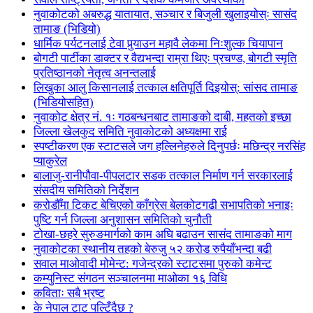
नुवाकोटको अबरुद्ध यातायात, सञ्चार र बिजुली खुलाइयोस्ः सासंद
तामाङ (भिडियो)
धार्मिक पर्यटनलाई टेवा पुर्‍याउन महावै लेकमा निःशुल्क चियापान
बोगटी पार्टीका डाक्टर र वैद्यभन्दा राम्रा थिएः प्रचण्ड, बोगटी स्मृति
प्रतिष्ठानको नेतृत्व अनन्तलाई
लिखुका आलु किसानलाई तत्काल क्षतिपूर्ति दिइयोस्: सांसद तामाङ
(भिडियोसहित)
नुवाकोट क्षेत्र नं. १ः गठबन्धनबाट तामाङको दाबी, महतको इच्छा
जिल्ला खेलकुद समिति नुवाकोटको अध्यक्षमा राई
स्पष्टीकरण एक स्टाटसले जग हल्लिनेहरुले दिनुपर्छः मछिन्द्र नरसिंह
प्याकुरेल
बालाजु-रानीपौवा-पीपलटार सडक तत्काल निर्माण गर्न सरकारलाई
संसदीय समितिको निर्देशन
करोडौँमा टिकट बेचिएको काँग्रेस बेलकोटगढी सभापतिको भनाइः
पुष्टि गर्न जिल्ला अनुशासन समितिको चुनौती
टोखा-छहरे सुरुङमार्गको काम अघि बढाउन सासंद तामाङको माग
नुवाकोटका स्थानीय तहको बेरुजु ५२ करोड रुपैयाँभन्दा बढी
सवाल माओवादी मोमेन्ट: गजेन्द्रको स्टाटसमा पुरुको कमेन्ट
कम्युनिस्ट संगठन सञ्चालनमा माओका १६ विधि
कविताः सबै भ्रष्ट
के नेपाल टाट पल्टिँदैछ ?