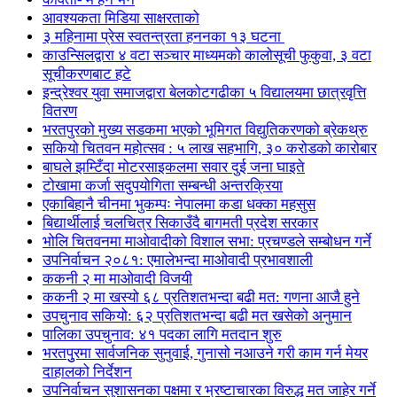
आवश्यकता मिडिया साक्षरताको
३ महिनामा प्रेस स्वतन्त्रता हननका १३ घटना
काउन्सिलद्वारा ४ वटा सञ्चार माध्यमको कालोसूची फुकुवा, ३ वटा
सूचीकरणबाट हटे
इन्द्रेश्वर युवा समाजद्वारा बेलकोटगढीका ५ विद्यालयमा छात्रवृत्ति
वितरण
भरतपुरको मुख्य सडकमा भएको भूमिगत विद्युतिकरणको ब्रेकथ्रु
सकियो चितवन महोत्सव : ५ लाख सहभागि, ३० करोडको कारोबार
बाघले झम्टिँदा मोटरसाइकलमा सवार दुई जना घाइते
टोखामा कर्जा सदुपयोगिता सम्बन्धी अन्तरक्रिया
एकाबिहानै चीनमा भुकम्पः नेपालमा कडा धक्का महसुस
बिद्यार्थीलाई चलचित्र सिकाउँदै बागमती प्रदेश सरकार
भोलि चितवनमा माओवादीको विशाल सभा: प्रचण्डले सम्बोधन गर्ने
उपनिर्वाचन २०८१: एमालेभन्दा माओवादी प्रभावशाली
ककनी २ मा माओवादी विजयी
ककनी २ मा खस्यो ६८ प्रतिशतभन्दा बढी मत: गणना आजै हुने
उपचुनाव सकियो: ६२ प्रतिशतभन्दा बढी मत खसेको अनुमान
पालिका उपचुनाव: ४१ पदका लागि मतदान शुरु
भरतपुुरमा सार्वजनिक सुनुवाई, गुनासो नआउने गरी काम गर्न मेयर
दाहालको निर्देशन
उपनिर्वाचन सुशासनका पक्षमा र भ्रष्टाचारका विरुद्ध मत जाहेर गर्ने