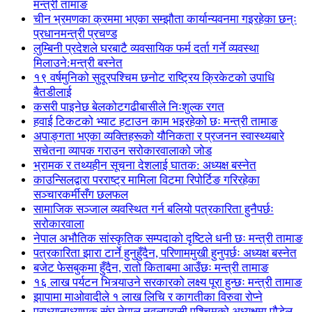
मन्त्री तामाङ
चीन भ्रमणका क्रममा भएका सम्झौता कार्यान्यवनमा गइरहेका छन्ः
प्रधानमन्त्री प्रचण्ड
लुम्बिनी प्रदेशले घरबाटै व्यवसायिक फर्म दर्ता गर्ने व्यवस्था
मिलाउने:मन्त्री बस्नेत
१९ वर्षमुनिको सुदूरपश्चिम छनोट राष्ट्रिय क्रिकेटको उपाधि
बैतडीलाई
कसरी पाइनेछ बेलकोटगढीबासीले निःशुल्क रगत
हवाई टिकटको भ्याट हटाउन काम भइरहेको छः मन्त्री तामाङ
अपाङ्गता भएका व्यक्तिहरूको यौनिकता र प्रजनन स्वास्थ्यबारे
सचेतना व्यापक गराउन सरोकारवालाको जोड
भ्रामक र तथ्यहीन सूचना देशलाई घातक: अध्यक्ष बस्नेत
काउन्सिलद्वारा परराष्ट्र मामिला विटमा रिपोर्टिङ गरिरहेका
सञ्चारकर्मीसँग छलफल
सामाजिक सञ्जाल व्यवस्थित गर्न बलियो पत्रकारिता हुनैपर्छः
सरोकारवाला
नेपाल अभौतिक सांस्कृतिक सम्पदाको दृष्टिले धनी छः मन्त्री तामाङ
पत्रकारिता झारा टार्ने हुनुहुँदैन, परिणाममुखी हुनुपर्छः अध्यक्ष बस्नेत
बजेट फेसबुकमा हुँदैन, रातो किताबमा आउँछः मन्त्री तामाङ
१६ लाख पर्यटन भित्र्याउने सरकारको लक्ष्य पूरा हुन्छः मन्त्री तामाङ
झापामा माओवादीले १ लाख लिचि र कागतीका विरुवा रोप्ने
प्राध्यानाध्यापक संघ नेपाल नवलपरासी पश्चिमको अध्यक्षमा पौडेल