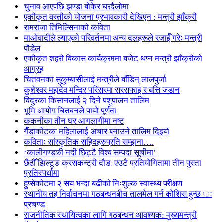
चुनाव आएपछि झण्डा बोकेर घरदैलोमा
एकीकृत वस्तीको योजना प्रभावकारी देखिएन : मन्त्री झाँक्री
रामराजा तिमिल्सिनाको कविता
माओवादीले ल्याएको परिवर्तनमा अन्य दलहरूले रजाईँ गरेः मन्त्री
पौडेल
एकीकृत शहरी विकास कार्यक्रममा बजेट थप्न मन्त्री झाँक्रीको
आग्रह
चितवनका सुकुम्बासीलाई मन्त्रीले बाँडिन् लालपुर्जा
कुशेश्वर महादेव मन्दिर परिसरमा सरसफाइ र बत्ति जडान
विदुरका किसानलाई २ दिने पशुपालन तालिम
भूमि आयोग चितवनले पायो पूर्णता
ककनीका तीन घर आगलागीमा नष्ट
गैँडाकोटका महिलालाई अचार बनाउने तालिम दिइयो
कविताः सांस्कृतिक सहिदहरुप्रति सम्झना….
‘कालीगण्डकी नदी छिट्टै विश्व सम्पदा सूचीमा’
छैठौँ झिल्टुङ क्रसकन्ट्री दौड: एउटै प्रतियोगितामा तीन पुस्ता
प्रतिस्पर्धामा
हुप्सेकोटमा २ सय भन्दा बढीको निःशुल्क स्वास्थ्य परीक्षण
स्थानीय तह निर्वाचनमा गठबन्धनबीच तालमेल गर्न कोशिस हुन्छ ः
प्रचण्ड
राजनीतिक स्थायित्वका लागि गठबन्धन आवश्यक: मुख्यमन्त्री