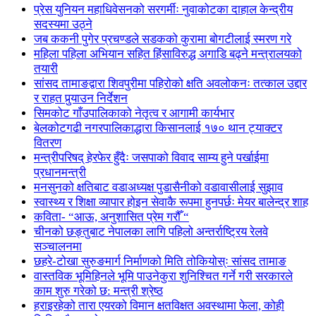
प्रेस युनियन महाधिवेसनको सरगर्मीः नुवाकोटका दाहाल केन्द्रीय
सदस्यमा उठ्ने
जब ककनी पुगेर प्रचण्डले सडकको कुरामा बोगटीलाई स्मरण गरे
महिला पहिला अभियान सहित हिंसाविरुद्ध अगाडि बढ्ने मन्त्रालयको
तयारी
सांसद तामाङद्वारा शिवपुरीमा पहिरोको क्षति अवलोकनः तत्काल उद्दार
र राहत पुर्‍याउन निर्देशन
सिमकोट गाँउपालिकाको नेतृत्व र आगामी कार्यभार
बेलकोटगढी नगरपालिकाद्धारा किसानलाई १७० थान ट्याक्टर
वितरण
मन्त्रीपरिषद् हेरफेर हुँदैः जसपाको विवाद साम्य हुने पर्खाईमा
प्रधानमन्त्री
मनसुनको क्षतिबाट वडाअध्यक्ष पुडासैनीको वडावासीलाई सुझाव
स्वास्थ्य र शिक्षा व्यापार होइन सेवाकै रूपमा हुनपर्छः मेयर बालेन्द्र शाह
कविता- “आऊ, अनुशासित प्रेम गरौँ “
चीनको छङ्तुबाट नेपालका लागि पहिलो अन्तर्राष्ट्रिय रेलवे
सञ्चालनमा
छहरे-टोखा सुरुङमार्ग निर्माणको मिति तोकियोस्ः सांसद तामाङ
वास्तविक भूमिहिनले भूमि पाउनेकुरा शुनिश्चित गर्ने गरी सरकारले
काम शुरु गरेको छ: मन्त्री श्रेष्ठ
हराइरहेको तारा एयरको विमान क्षतविक्षत अवस्थामा फेला, कोही