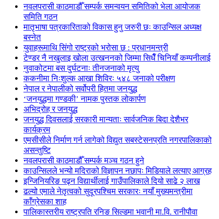
नवलपरासी काठमाडौँ सम्पर्क समन्वयन समितिको भेला आयोजक
समिति गठन
मातृभाषा पत्रकारिताको विकास हुनु जरुरी छः काउन्सिल अध्यक्ष
बस्नेत
युवाहरूमाथि सिंगो राष्ट्रको भरोसा छ : प्रधानमन्त्री
टेण्डर नै नखुलाइ खोला उत्खननको जिम्मा सिधैँ चिनियाँ कम्पनीलाई
नुवाकोटमा बस दुर्घटनाः तीनजनाको मृत्यु
ककनीमा निःशुल्क आखा शिविरः ५४८ जनाको परीक्षण
नेपाल र नेपालीको सर्वोपरी हितमा जनयुद्ध
‘जनयुद्धमा गण्डकी’ नामक पुस्तक लोकार्पण
अभिद्रोह र जनयुद्ध
जनयुद्ध दिवसलाई सरकारी मान्यताः सार्वजनिक बिदा देशैभर
कार्यक्रम
एमसीसीले निर्माण गर्न लागेको विद्युत सबस्टेसनप्रति नगरपालिकाको
असन्तुष्टि
नवलपरासी काठमाडौँ सम्पर्क मञ्च गठन हुने
काउन्सिलले भन्यो मदिराको विज्ञापन नछापः मिडियाले लत्याए आग्रह
इन्जिनियरिङ पढ्न विद्यार्थीलाई गाउँपालिकाले दियो साढे २ लाख
ढल्यो एमाले नेतृत्वको सुदूरपश्चिम सरकारः नयाँ मुख्यमन्त्रीमा
काँग्रेसका शाह
पालिकास्तरीय राष्ट्रपति रनिङ सिल्डमा भवानी मा.वि. रानीपौवा