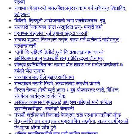
प्रथम
सत्तामा पुगेकाहरुले जनअपेक्षाअनुसार काम गर्न सकेनन्ः शिक्षाविद्
कोइराला
चिलिमे–त्रिशूली आयोजनाको काम सन्तोषजनक: इयु
सरकारी निकायका डाटा असुरक्षित छन्- मन्त्री शर्मा
प्रचण्डको हालत ‘दुई डुंगामा खुट्टा’जस्तो
राजस्व चुहावट नियन्त्रण गर्नुस्, गलत गर्ने कसैलाई नछोड्नुस् :
प्रधानमन्त्री
‘उनी कि उहिल्यै डिपोर्ट हुन्थे कि झ्यालखानामा जान्थे’
अमेरिकामा चालु अवस्थामै छन् रविविरुद्धका तीन मुद्दा
सौन्दर्य प्रतियोगिताका नाममा यौन शोषण गर्ने मनोज पाण्डेलाई ७
वर्षको जेल सजाय
रास्वपाका मन्त्रीले बुझाए राजीनामा
रास्वपाका मन्त्री फिर्ता, सरकारलाई समर्थन कायमै
विप्लव नेकपा (मेची ब्युरो )द्वारा ९ बुदे घोषणापत्र जारी, विभिन्न
संघर्षका कार्यक्रम सार्वजनिक
अस्कल क्याम्पस प्रमुखलाई अपहरण गरिएको भन्दै अखिल
क्रान्तिकारीद्वारा संघर्षको चेतावनी
नेपाली श्रमिकको हितलाई केन्द्रमा राख्न प्रधानमन्त्रीको जोड
नेत्रज्योति संघ र पत्रकार महासंघबिच सम्झौता, सञ्चारकर्मीहरुको
निःशुल्क आँखा जाँच हुने
अखिल क्रान्तिकारीले सुरु गर्यो स्ववियु कार्यशाला