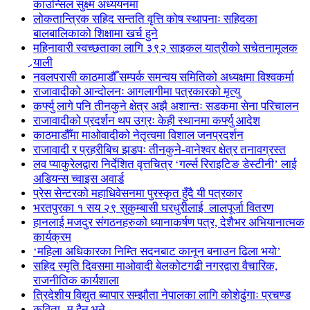
काउन्सिल सुक्ष्म अध्ययनमा
लोकतान्त्रिक सहिद सन्तति वृत्ति कोष स्थापनाः सहिदका
बालबालिकाको शिक्षामा खर्च हुने
महिनावारी स्वच्छताका लागि ३९२ साइकल यात्रीको सचेतनामूलक
र्‍याली
नवलपरासी काठमाडौँ सम्पर्क समन्वय समितिको अध्यक्षमा विश्वकर्मा
राजावादीको आन्दोलनः आगलागीमा पत्रकारको मृत्यु
कर्फ्यु लागे पनि तीनकुने क्षेत्र अझै अशान्तः सडकमा सेना परिचालन
राजावादीको प्रदर्शन थप उग्रः केही स्थानमा कर्फ्यु आदेश
काठमाडौँमा माओवादीको नेतृत्वमा विशाल जनप्रदर्शन
राजावादी र प्रहरीबिच झडपः तीनकुने-वानेश्वर क्षेत्र तनावग्रस्त
लव प्याकुरेलद्वारा निर्देशित वृत्तचित्र ‘गर्ल्स रिराइटिङ डेस्टीनी’ लाई
अडियन्स च्वाइस अवार्ड
प्रेस सेन्टरको महाधिवेसनमा पुरस्कृत हुँदै यी पत्रकार
भरतपुरका १ सय २९ सुकुम्बासी घरधुरीलाई लालपूर्जा वितरण
हानलाई मजदुर संगठनहरुको ध्यानाकर्षण पत्र, देशैभर अभियानात्मक
कार्यक्रम
‘महिला अधिकारका निम्ति सदनबाट कानून बनाउन ढिला भयो’
सहिद स्मृति दिवसमा माओवादी बेलकोटगढी नगरद्वारा वैचारिक,
राजनीतिक कार्यशाला
त्रिदेशीय विद्युत ब्यापार सम्झौता नेपालका लागि कोशेढुंगाः प्रचण्ड
कविता- म हैन भने