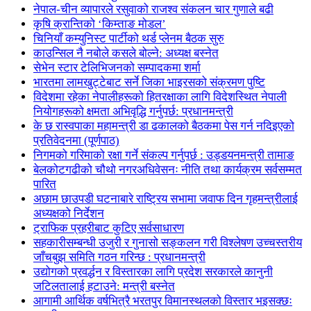
नेपाल-चीन व्यापारले रसुवाको राजश्व संकलन चार गुणाले बढी
कृषि क्रान्तिको ‘किम्ताङ मोडल’
चिनियाँ कम्युनिस्ट पार्टीको थर्ड प्लेनम बैठक सुरु
काउन्सिल नै नबोले कसले बोल्ने: अध्यक्ष बस्नेत
सेभेन स्टार टेलिभिजनको सम्पादकमा शर्मा
भारतमा लामखुट्टेबाट सर्ने जिका भाइरसको संक्रमण पुष्टि
विदेशमा रहेका नेपालीहरूको हितरक्षाका लागि विदेशस्थित नेपाली
नियोगहरूको क्षमता अभिवृद्धि गर्नुपर्छ: प्रधानमन्त्री
के छ रास्वपाका महामन्त्री डा ढकालको बैठकमा पेस गर्न नदिइएको
प्रतिवेदनमा (पूर्णपाठ)
निगमको गरिमाको रक्षा गर्ने संकल्प गर्नुपर्छ : उड्डयनमन्त्री तामाङ
बेलकोटगढीको चौथो नगरअधिवेसनः नीति तथा कार्यक्रम सर्वसम्मत
पारित
अछाम छाउपडी घटनाबारे राष्ट्रिय सभामा जवाफ दिन गृहमन्त्रीलाई
अध्यक्षको निर्देशन
ट्राफिक प्रहरीबाट कुटिए सर्वसाधारण
सहकारीसम्बन्धी उजुरी र गुनासो सङ्कलन गरी विश्लेषण उच्चस्तरीय
जाँचबुझ समिति गठन गरिन्छ : प्रधानमन्त्री
उद्योगको प्रवर्द्धन र विस्तारका लागि प्रदेश सरकारले कानुनी
जटिलतालाई हटाउने: मन्त्री बस्नेत
आगामी आर्थिक वर्षभित्रै भरतपुर विमानस्थलको विस्तार भइसक्छः