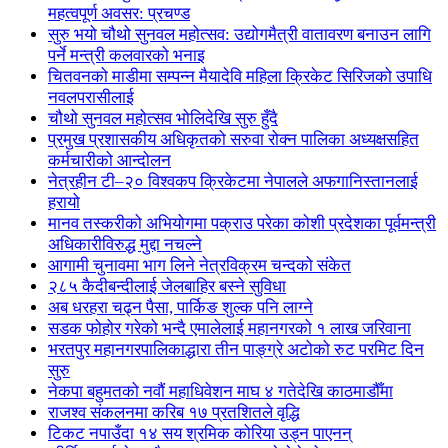
महत्वपूर्ण अवसर: प्रचण्ड
सुरु भयो चौथो सुनवल महोत्सव: उद्योगमैत्री वातावरण बनाउन लागि
पर्ने मन्त्री कलवारको भनाइ
चितवनको माडीमा सम्पन्न मैयादेवि महिला क्रिकेट सिरिजको उपाधि
नवलपरासीलाई
चौथो सुनवल महोत्सव भोलिदेखि सुरु हुँदै
प्रमुख प्रशासकीय अधिकृतको सरुवा रोक्न पालिका अध्यक्षसहित
कर्मचारीको आन्दोलन
नेत्रहीन टी–२० विश्वकप क्रिकेटमा नेपालले अफगानिस्तानलाई
हरायो
मानव तस्करीको अभियोगमा पक्राउ परेका कोशी प्रदेशका पूर्वमन्त्री
अधिकारीविरुद्ध मुद्दा नचल्ने
आगामी चुनावमा भाग लिने नेत्रविक्रम चन्दको संकेत
२८५ कैदीबन्दीलाई जेलबाहिर बस्ने सुविधा
अब धरहरा चढ्न पैसा, पार्किङ शुल्क पनि लाग्ने
सडक फोहोर गरेको भन्दै एमालेलाई महानगरको १ लाख जरिवाना
भरतपुर महानगरपालिकाद्धारा तीन पाङ्ग्रे अटोको रुट परमिट दिन
सुरु
नेकपा बहुमतको नवौं महाधिवेशन माघ ४ गतेदेखि काठमाडौँमा
राजश्व संकलनमा करिब १७ प्रतशितले वृद्धि
टिकट नपाउँदा १४ सय श्रमिक कोरिया उड्न पाएनन्