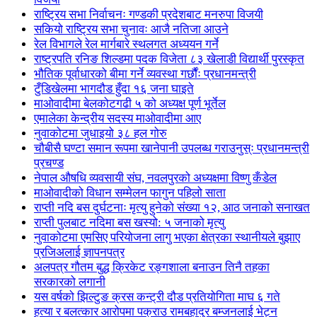
राष्ट्रिय सभा निर्वाचनः गण्डकी प्रदेशबाट मनरुपा विजयी
सकियो राष्ट्रिय सभा चुनावः आजै नतिजा आउने
रेल विभागले रेल मार्गबारे स्थलगत अध्ययन गर्ने
राष्ट्रपति रनिङ शिल्डमा पदक विजेता ८३ खेलाडी विद्यार्थी पुरस्कृत
भौतिक पूर्वाधारको बीमा गर्ने व्यवस्था गर्छौंः प्रधानमन्त्री
टुँडिखेलमा भागदौड हुँदा १६ जना घाइते
माओवादीमा बेलकोटगढी ५ को अध्यक्ष पूर्ण भूर्तेल
एमालेका केन्द्रीय सदस्य माओ‌वादीमा आए
नुवाकोटमा जुधाइयो ३८ हल गोरु
चौबीसै घण्टा समान रूपमा खानेपानी उपलब्ध गराउनुस्ः प्रधानमन्त्री
प्रचण्ड
नेपाल औषधि व्यवसायी संघ, नवलपुरको अध्यक्षमा विष्णु कँडेल
माओवादीको विधान सम्मेलन फागुन पहिलो साता
राप्ती नदि बस दुर्घटनाः मृत्यु हुनेको संख्या १२, आठ जनाको सनाखत
राप्ती पुलबाट नदिमा बस खस्यो: ५ जनाको मृत्यु
नुवाकोटमा एमसिए परियोजना लागु भएका क्षेत्रका स्थानीयले बुझाए
प्रजिअलाई ज्ञापनपत्र
अलपत्र गौतम बुद्ध क्रिकेट रङ्गशाला बनाउन तिनै तहका
सरकारको लगानी
यस वर्षको झिल्टुङ क्रस कन्ट्री दौड प्रतियोगिता माघ ६ गते
हत्या र बलत्कार आरोपमा पक्राउ रामबहादुर बम्जनलाई भेट्न