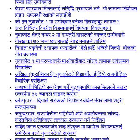
फिर्ता लिए उम्मेदवारी
बेपत्ता पत्रकार मिलनलाई सम्झिँदै प्रचण्डले भने- यो सामान्य निर्वाचन
होइन, उपलब्धी रक्षाको लडाइँ हो
को हुन् नुवाकोट १ मा उम्मेदवार बनेका हितबहादुर तामाङ ?
सप्त विचित्र विपरीत विडम्बनापूर्ण विषयका विवरणहरु !
नुवाकोट क्षेत्र नम्बर २ मा गायत्री दाहालको स्वन्त्र उम्मेदवारी
गोरखाका ७० जना छात्रालाई प्याड बनाउने तालिम
निर्माता पङ्गेनी र गायक भण्डारीको ‘मैले हारेँ, अर्कैले जित्यो’ बोलको
गीत बजारमा
नुवाकोट १ मा प्रत्यक्षतर्फ माओवादीबाट सांसद तामाङ सर्वसम्मत
सिफारिस
अखिल (क्रान्तिकारी) नुवाकोटले विद्यार्थीलाई दियो राजनीतिक
वैचारिक प्रशिक्षण
जथाभावी भिडियो सम्प्रेषण गर्ने युट्युबमाथि काउन्सिलको नजरः
एकवर्षमा ३४ च्यानल साइबर ब्युरोमा
कोल्पुटार – दियाले सडकको डिपिआर बोकेर मेयर लामा शहरी
मन्त्रालयमा
समुन्द्रटार, राउतबेसीमा पहिरोको क्षति अवलोकनमा सांसदः
वास्तविक क्षतिविवरण तत्काल संकलन गर्न निर्देशन
सहिद जगत प्रकाशजंग शाह संस्कृत माध्यामिक विद्यालयलाई
अमेरिका बस्ने नुवाकोटेको सहयोग
सवाल राष्ट्रियता, जनता र देशकै कमजोर अवस्थाको