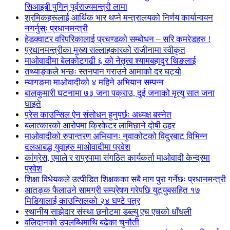
सिआइबी पुगिन् पूर्वराज्यमन्त्री लामा
श्रमिकहरूलाई आर्थिक भार थप्ने मन्त्रालयको निर्णय कार्यान्वयन
नगर्नुस्ः प्रधानमन्त्री
हेडक्वाटर वरिपरिकालाई प्रचण्डको सम्बोधन – सरि कमरेडहरु !
प्रधानमन्त्रीका मुख्य सल्लाहकारको राजीनामा स्वीकृत
माओवादीमा बेलकोटगढी ६ को नेतृत्व श्यामबहादुर थिङलाई
तथ्याङ्कले भन्छः स्तनपान गराउने आमाको दर घट्यो
म्यागङमा माओवादीको ४ महिने अभियान सम्पन्न
बालकुमारी घटनामा ७३ जना पक्राउ, दुई जनाको मृत्यु सात जना
घाइते
प्रेस काउन्सिल ऐन संसोधन हुनुपर्छः अध्यक्ष बस्नेत
बलात्कारको आरोपमा क्रिकेटर लामिछाने दोषी ठहर
माओवादीको रुपान्तरण अभियानः नुवाकोटको विदुरबाट विभिन्न
दलआबद्ध युवाहरु माओवादीमा प्रवेश
कांग्रेस, एमाले र राप्रपामा संगठित कार्यकर्ता माओवादी केन्द्रमा
प्रवेश
शिक्षा विधेयकले उत्पीडित शिक्षकका सबै माग पुरा गर्नेछः प्रधानमन्त्री
आतङ्क फैलाउने सामग्री सम्प्रेषण गरेपछि युट्युबसहित १७
मिडियालाई काउन्सिलको २४ घण्टे पत्र
स्थानीय साझेदार संस्था छनोटमा डब्ल्यु एच एचको धाँधली
वलिदानको उपलब्धिमाथि बढेका चुनौती