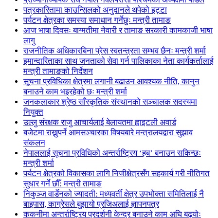
पत्रकारितामा काउन्सिलको अनुदानले थपेको इट्टा
पर्यटन क्षेत्रका समस्या समाधान गर्नेछुः मन्त्री तामाङ
आज भाषा दिवसः बाग्मतीमा नेवारी र तामाङ सरकारी कामकाजी भाषा
लागु
राजनीतिक अधिकारबिना प्रेस स्वतन्त्रता सम्भव छैनः मन्त्री शर्मा
इमान्दारिताका साथ जनताकाे सेवा गर्न पालिकाका नेता कार्यकर्तालाई
मन्त्री तामाङको निर्देशन
सूचना प्रविधिका क्षेत्रमा लगानी बढाउन आवश्यक नीति, कानुन
बनाउने काम भइरहेको छः मन्त्री शर्मा
जनकलाकार श्रेष्ठ साँस्कृतिक संस्थानको सञ्चालक सदस्यमा
नियुक्त
उल्लु संरक्षक राजु आचार्यलाई बेलायतमा ह्वाइटली अवार्ड
बजेटमा राख्नुपर्ने आमसञ्चारका विषयबारे मन्त्रालयद्वारा सुझाव
संकलन
नेपाललाई सूचना प्रविधिको अन्तर्राष्ट्रिय ‘हब’ बनाउन सकिन्छः
मन्त्री शर्मा
पर्यटन क्षेत्रको विकासका लागि निजीक्षेत्रसँग सहकार्य गरी नीतिगत
सुधार गर्ने छौँ: मन्त्री तामाङ
निकुञ्ज वार्डेनको ज्यादती: मध्यवर्ती क्षेत्र उपभोक्ता समितिलाई नै
बाइपास, काग्रेसले बुझायो प्रजिअलाई ज्ञापनपत्र
ककनीमा अन्तर्राष्ट्रिय प्रदर्शनी केन्द्र बनाउने काम अघि बढ्योः