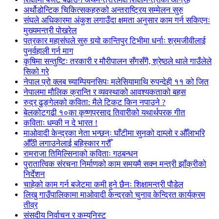
अर्थोडोन्टिक चिकित्सकहरुको अन्तराष्ट्रिय सम्मेलन सुरु
संघले अधिकारमा अंकुश लगाउँदा क्षमता अनुसार काम गर्न सकिएनः
मुख्यमन्त्री पोखरेल
पत्रकार महासंघले सुरु गर्‍यो कान्तिपुर टिभीमा धर्नाः श्रमजीवीलाई
पुनर्वहाली गर्न माग
कृषिमा सन्तुष्टिः तरकारी र मौरीपालन सँगसँगै, श्रेष्ठले थाले गाउँलेले
सिको गरे
नेपाल प्रो क्लब च्याम्पियनसिपः मलेसियामाथि रुपन्देही ११ को जित
नेपालमा मौलिक क्रान्ति र व्यवस्थाको आवश्यकताको बहस
रुद्र ढुङ्गेलको कविता: मैले टिकट किन नपाउने ?
बेलकोटगढी १०का कृष्णप्रसाद तिवारीको यथार्थपरक गीत
कविताः धम्की न दे भारत !
माओवादी केन्द्रका नेता भन्छन्ः घाँटीमा सुनको दाम्लो र औँलाभरि
औँठी लगाउनेलाई बहिस्कार गरौँ
रामराजा तिमिल्सिनाको कविताः गठबन्धन
पुरातात्विक संरचना निर्माणको काम समयमै सक्न मन्त्री झाँक्रीको
निर्देशन
चाहेको काम गर्न बजेटमा कमी हुने छैनः शिक्षामन्त्री पौडेल
लिखु गाउँपालिकामा माओवादी केन्द्रको चुनाव केन्द्रित कार्यक्रम
तीव्र
संसदीय निर्वाचन र कम्युनिस्ट