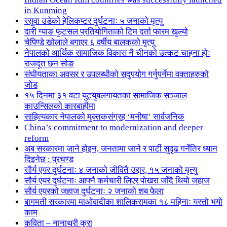
in Kunming
रसुवा उडेको हेलिकप्टर दुर्घटनाः ५ जनाको मृत्यु
दारी ग्याङ फुटसल प्रतियोगिताको टिम दर्ता फारम खुल्यो
चेपिण्डे खोलाले बगाएर ६ वर्षीय बालकको मृत्यु
नेपालको आर्थिक सामाजिक विकास नै चीनको उत्कट चाहना होः
राजदूत छन सोङ
संघीयताका अवसर र उपलब्धीको सदुपयोग गर्नुपर्नेमा वक्ताहरुको
जोड
१५ दिनमा ३१ वटा युट्युबलगायतका सामाजिक सञ्जाल
काउन्सिलको कारबाहीमा
साहित्यकार नेपालको मुक्तकसंग्रह ‘मनीषा’ सार्वजनिक
China’s commitment to modernization and deeper
reform
अब सरकारमा जाने होइन, जनतामा जाने र पार्टी सुदृढ गर्नेतिर ध्यान
दिइनेछ : प्रचण्ड
सौर्य एयर दुर्घटनाः ४ जनाको जीवितै उद्दार, १५ जनाको मृत्यु
सौर्य एयर दुर्घटनाः आफ्नै कर्मचारी लिएर पोखरा जाँदै थियो जहाज
सौर्य एयरको जहाज दुर्घटनाः २ जनाको शब फेला
बागमती सरकारमा माओवादीका शालिकरामका १८ महिनाः यस्तो भयो
काम
कविता – नानाथरी कुरा