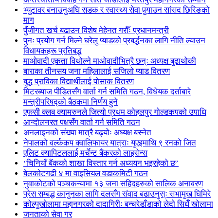
भ्युटावर बनाउनुअघि सडक र स्वास्थ्य सेवा पुर्‍याउन सांसद छिरिङको
माग
पुँजीगत खर्च बढाउन विशेष मेहेनत गरौँः प्रधानमन्त्री
पुनः प्रयोग गर्न मिल्ने घरेलु प्याडको प्रबर्द्धनका लागि नीति ल्याउन
विधायकहरू प्रतिबद्ध
माओवादी एकता विथोल्ने माओवादीभित्रै छन्ः अध्यक्ष बुढाथोकी
बाराका तीनसय जना महिलालाई सजिलो प्याड वितरण
बुद्ध प्राविका विद्यार्थीलाई पोसाक वितरण
मिटरब्याज पीडितसँग वार्ता गर्न समिति गठन, विधेयक दर्ताबारे
मन्त्रीपरिषद्को बैठकमा निर्णय हुने
एफसी क्लब क्यामरुनले जित्यो प्रथम कोहलपुर गोल्डकपको उपाधि
आन्दोलनरत पक्षसँग वार्ता गर्न समिति गठन
अनलाइनको संख्या मात्रै बढ्योः अध्यक्ष बस्नेत
नेपालको वर्ल्ककप क्वालिफायर यात्राः युएइमाथि ९ रनको जित
एलिट क्यापिटललाई मर्चेन्ट बैंकरको लाइसेन्स
‘चिनियाँ बैंकको शाखा विस्तार गर्न अध्ययन भइरहेको छ’
बेलकोटगढी ४ मा वाइसियल वडाकमिटी गठन
नुवाकोटको पञ्चकन्यामा १३ जना सहिदहरुको सालिक अनावरण
प्रेस सम्बद्ध कानुनका लागि दलसँग संवाद बढाउनुस्ः सभामुख घिमिरे
कोल्पुखोलामा महानगरको दादागिरीः बन्चरेडाँडाको लेदो सिधैँ खोलामा
जनताको सेवा गर