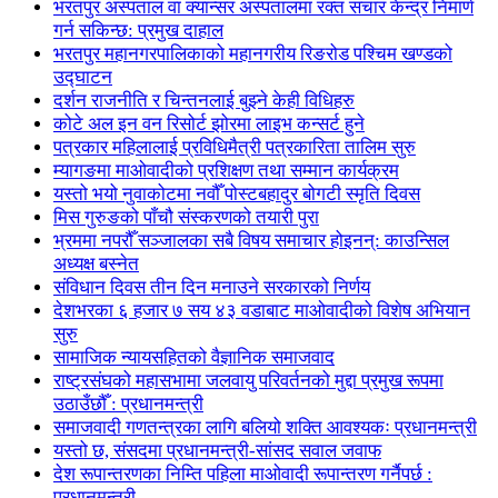
भरतपुर अस्पताल वा क्यान्सर अस्पतालमा रक्त संचार केन्द्र निमार्ण
गर्न सकिन्छ: प्रमुख दाहाल
भरतपुर महानगरपालिकाको महानगरीय रिङरोड पश्चिम खण्डको
उद्घाटन
दर्शन राजनीति र चिन्तनलाई बुझ्ने केही विधिहरु
कोटे अल इन वन रिसोर्ट झोरमा लाइभ कन्सर्ट हुने
पत्रकार महिलालाई प्रविधिमैत्री पत्रकारिता तालिम सुरु
म्यागङमा माओवादीको प्रशिक्षण तथा सम्मान कार्यक्रम
यस्तो भयो नुवाकोटमा नवौँ पोस्टबहादुर बोगटी स्मृति दिवस
मिस गुरुङको पाँचौ संस्करणको तयारी पुरा
भ्रममा नपरौँ सञ्जालका सबै विषय समाचार होइनन्: काउन्सिल
अध्यक्ष बस्नेत
संविधान दिवस तीन दिन मनाउने सरकारको निर्णय
देशभरका ६ हजार ७ सय ४३ वडाबाट माओवादीको विशेष अभियान
सुरु
सामाजिक न्यायसहितको वैज्ञानिक समाजवाद
राष्ट्रसंघको महासभामा जलवायु परिवर्तनको मुद्दा प्रमुख रूपमा
उठाउँछौँ : प्रधानमन्त्री
समाजवादी गणतन्त्रका लागि बलियो शक्ति आवश्यकः प्रधानमन्त्री
यस्तो छ, संसदमा प्रधानमन्त्री-सांसद सवाल जवाफ
देश रूपान्तरणका निम्ति पहिला माओवादी रूपान्तरण गर्नैपर्छ :
प्रधानमन्त्री