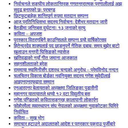
निर्वाचनले सङ्घीय लोकतान्त्रिक गणतन्त्रात्मक प्रणालीलाई अझ
सुदृढ बनाएको छः प्रचण्ड
छिटफुटबाहेक शान्तिपूर्ण रुपमा मतदान सम्पन्न
आज प्रतिनिधिसभा सदस्य निर्वाचनः देशैभर मतदान जारी
बैतडीमा जन्तिबस दुर्घटनाः १३ जनाको मृत्यु
कविता – अपजश
पुरस्कार वितरणबिनै काउन्सिलले सम्पन्न गर्‍यो वार्षिकोत्सव
हितेन्द्रदेव शाक्यलाई पद छाड्नुपर्ने नैतिक दबाबः समय बुझेर बाटो
खुलाउन मन्त्री घिसिङको म्यासेज
खतिवडाको नयाँ गीत जमाना आजकाल
सहनशीलताको ब्रेक
राममाया च्यामिनीसँग दशरथ चन्दको अनुरोध – प्रेमविनोद नन्दन
चलचित्र विकास बोर्डका नवनियुक्त सदस्य गणेश सुवेदीलाई
आइएनएनएफद्वारा सम्मान
एनआरएनए बेलायतको अध्यक्षमा जिलिङका पुडासैनी
महानगर यातायातले थप्यो १२ वटा विद्युतीय बस
गणेश पण्डितको कवितासङ्ग्रह कालापानी लोकार्पण
फोहोरमैला व्यवस्थापन संघ नेपालको अध्यक्षमा नुवाकोटका घिमिरे
निर्वाचित
कविता – सुख भोग
समाचार हटाउने अदालतको आदेश र पत्रकार पक्राउ पुर्जीबारे