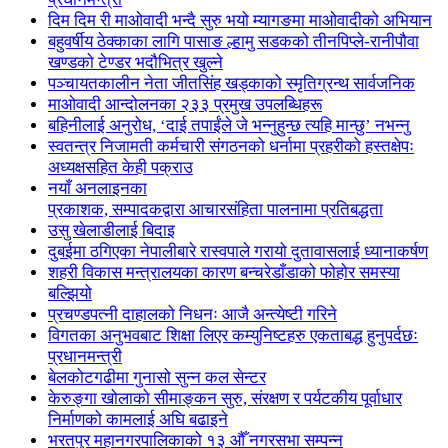
दिम दिम री माओवादी भन्दै सुरु भयो म्यागङमा माओवादीको अभियान
बहुवर्षीय ठेक्काका लागि पासाङ ल्हामु सडकको तीनपिप्ले-रानीपौवा
खण्डको टेण्डर भदौभित्र खुल्ने
पञ्चायतकालीन नेता जीतसिंह खड्काको स्मृतिग्रन्थ सार्वजनिक
माओवादी आन्दोलनका २३३ प्रमुख उपलब्धिहरू
बहिनीलाई अनुरोध, ‘दाई तपाईंले जे भन्नुहुन्छ त्यहि मान्छु’ नभन्नु
स्वतन्त्र निजामती कर्मचारी संगठनको धर्नामा प्रहरीको हस्तक्षेपः
अध्यक्षसहित केही पक्राउ
नयाँ अनलाइनका
प्रकाशक, सम्पादकद्वारा आचारसंहिता पालनामा प्रतिबद्धता
उसु खेलाडीलाई बिदाइ
दुबईमा ठगिएका नेपालीबारे रास्वपाले गरायो दुतावासलाई ध्यानाकर्षण
शहरी विकास मन्त्रालयका कारण बन्चरेडाँडाको फोहोर समस्या
बल्झियो
प्रचण्डपत्नी दाहालको निधनः आजै अन्त्येष्टी गरिने
विगतका अनुभवबाट शिक्षा लिएर कम्युनिष्टहरु एकताबद्ध हुनुपर्दछः
प्रधानमन्त्री
बेलकोटगढीमा गुनासो सुन्न कल सेन्टर
केरुङ्गा खोलाको सीमाङ्कन सुरु, संरक्षण र पर्यटकीय पूर्वाधार
निर्माणको कामलाई अघि बढाइने
भरतपुर महानगरपालिकाको १३ औँ नगरसभा सम्पन्न