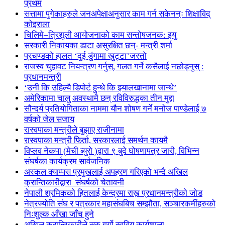
प्रथम
सत्तामा पुगेकाहरुले जनअपेक्षाअनुसार काम गर्न सकेनन्ः शिक्षाविद्
कोइराला
चिलिमे–त्रिशूली आयोजनाको काम सन्तोषजनक: इयु
सरकारी निकायका डाटा असुरक्षित छन्- मन्त्री शर्मा
प्रचण्डको हालत ‘दुई डुंगामा खुट्टा’जस्तो
राजस्व चुहावट नियन्त्रण गर्नुस्, गलत गर्ने कसैलाई नछोड्नुस् :
प्रधानमन्त्री
‘उनी कि उहिल्यै डिपोर्ट हुन्थे कि झ्यालखानामा जान्थे’
अमेरिकामा चालु अवस्थामै छन् रविविरुद्धका तीन मुद्दा
सौन्दर्य प्रतियोगिताका नाममा यौन शोषण गर्ने मनोज पाण्डेलाई ७
वर्षको जेल सजाय
रास्वपाका मन्त्रीले बुझाए राजीनामा
रास्वपाका मन्त्री फिर्ता, सरकारलाई समर्थन कायमै
विप्लव नेकपा (मेची ब्युरो )द्वारा ९ बुदे घोषणापत्र जारी, विभिन्न
संघर्षका कार्यक्रम सार्वजनिक
अस्कल क्याम्पस प्रमुखलाई अपहरण गरिएको भन्दै अखिल
क्रान्तिकारीद्वारा संघर्षको चेतावनी
नेपाली श्रमिकको हितलाई केन्द्रमा राख्न प्रधानमन्त्रीको जोड
नेत्रज्योति संघ र पत्रकार महासंघबिच सम्झौता, सञ्चारकर्मीहरुको
निःशुल्क आँखा जाँच हुने
अखिल क्रान्तिकारीले सुरु गर्यो स्ववियु कार्यशाला