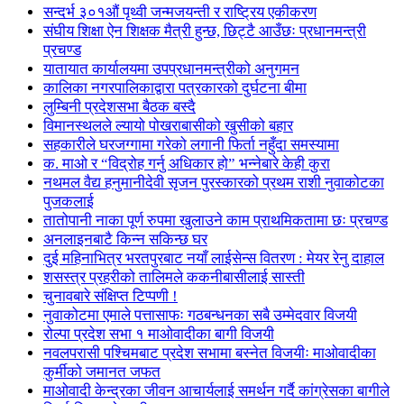
सन्दर्भ ३०१औं पृथ्वी जन्मजयन्ती र राष्ट्रिय एकीकरण
संघीय शिक्षा ऐन शिक्षक मैत्री हुन्छ, छिट्टै आउँछः प्रधानमन्त्री
प्रचण्ड
यातायात कार्यालयमा उपप्रधानमन्त्रीको अनुगमन
कालिका नगरपालिकाद्वारा पत्रकारको दुर्घटना बीमा
लुम्बिनी प्रदेशसभा बैठक बस्दै
विमानस्थलले ल्यायो पोखराबासीको खुसीको बहार
सहकारीले घरजग्गामा गरेको लगानी फिर्ता नहुँदा समस्यामा
क. माओ र “विद्रोह गर्नु अधिकार हो” भन्नेबारे केही कुरा
नथमल वैद्य हनुमानीदेवी सृजन पुरस्कारको प्रथम राशी नुवाकोटका
पुजकलाई
तातोपानी नाका पूर्ण रुपमा खुलाउने काम प्राथमिकतामा छः प्रचण्ड
अनलाइनबाटै किन्न सकिन्छ घर
दुई महिनाभित्र भरतपुरबाट नयाँ लाईसेन्स वितरण : मेयर रेनु दाहाल
शसस्त्र प्रहरीको तालिमले ककनीबासीलाई सास्ती
चुनावबारे संक्षिप्त टिप्पणी !
नुवाकोटमा एमाले पत्तासाफः गठबन्धनका सबै उम्मेदवार विजयी
रोल्पा प्रदेश सभा १ माओवादीका बागी विजयी
नवलपरासी पश्चिमबाट प्रदेश सभामा बस्नेत विजयीः माओवादीका
कुर्मीको जमानत जफत
माओवादी केन्द्रका जीवन आचार्यलाई समर्थन गर्दै कांग्रेसका बागीले