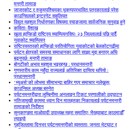
मन्त्री तामाङ
जाजरकोट र रुकुमपश्चिमका भूकम्पप्रभावित पत्रकारलाई प्रेस
काउन्सिलको इन्टरनेट सहुलियत
विद्युत महशुल निर्धारणका विषयमा स्याङ्जामा सार्वजनिक सुनुवाइ हुने
कविताः वैशाख
खुला हाप्किडो राष्ट्रिय च्याम्पियनसिपः २३ जिल्लालाई पछि पार्दै
नुवाकोट च्याम्पियन
राष्ट्रियस्तरको हाप्किडो प्रतियोगिता नुवाकोटको बेलकोटगढीमा
पर्यटन क्षेत्रको समस्या समाधानका लागि साझा मुद्दा बनाएर अघि
बढ्नुपर्छः मन्त्री तामाङ
बोगटीको अभाव महशुस भइरहन्छ : प्रधानमन्त्री
गुणस्तरीय काम नहुँदा राज्यलाई अतिरिक्त दायित्व थपियो :
प्रधानमन्त्री
‘भ्युअर्स’को लोभमा सीमाभन्दा बाहिर गएर समाचार नलेख्नुस्ः
काउन्सिल अध्यक्ष बस्नेत
पर्यटनमन्त्रीद्वारा लुम्बिनीमा अनलाइन टिकट प्रणालीको उद्घाटन
नतिजामूखी काममा ध्यान दिन मातहतका निकायलाई पर्यटनमन्त्री
तामाङको निर्देशन
सुनकाण्डमा मा‌ओवादी उपाध्यक्ष महरा समातिएः भैरहवाबाट काठमाडौँ
ल्याइयो
गृहजिल्लामा दिनभर पर्यटनमन्त्रीको व्यस्तताः जनता भेटघाट र