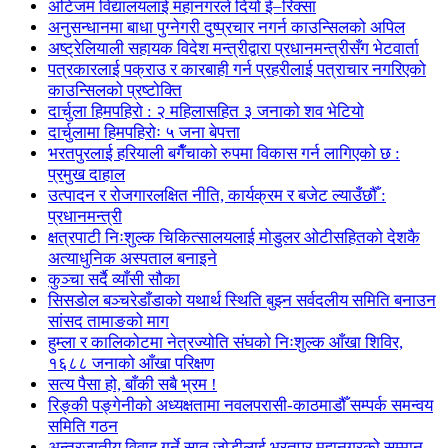
अटिजम विद्यालयलाई महानगरले दियो ई–रिक्सा
अनुसन्धानमा बाधा पुग्नेगरी दुष्प्रचार नगर्न काउन्सिलको अपिल
अष्ट्रेलियाली सहायक विदेश मन्त्रीद्वारा प्रधानमन्त्रीसँग भेटवार्ता
पत्रकारलाई पक्राउ र कारबाही गर्न प्रहरीलाई पत्राचार नगरिएको
काउन्सिलको प्रष्टोक्ति
दार्चुला हिमपहिरो : २ महिलासहित ३ जनाको शव भेटियो
दार्चुलामा हिमपहिरोः ५ जना बेपत्ता
भरतपुरलाई हरियाली बगैँचाको रुपमा विकास गर्न लागिएको छ :
प्रमुख दाहाल
उत्पादन र रोजगारलक्षित नीति, कार्यक्रम र बजेट ल्याउँछौँ :
प्रधानमन्त्री
क्षत्रपाटी निःशुल्क चिकित्सालयलाई मोडुलर ओटीसहितको देशकै
अत्याधुनिक अस्पताल बनाइने
कुञ्चा सर्दै व्याँसी सौका
सिसडोल बञ्चरेडाँडाको यथार्थ स्थिति बुझ्न सर्वदलीय समिति बनाउन
सांसद तामाङको माग
हुम्ला र कालिकोटमा नेत्रज्योति संघको निःशुल्क आँखा शिविर,
१६८८ जनाको आँखा परिक्षण
सत्य पैसा हो, बाँकी सबै भ्रम !
रिङ्की पङ्गेनीको अध्यक्षतामा नवलपरासी-काठमाडौँ सम्पर्क समन्वय
समिति गठन
अन्तरजातीय विवाह गर्ने सात जोडीलाई भरतपुर महानगरको सम्मान