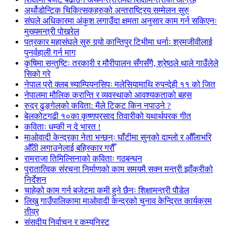
अर्थोडोन्टिक चिकित्सकहरुको अन्तराष्ट्रिय सम्मेलन सुरु
संघले अधिकारमा अंकुश लगाउँदा क्षमता अनुसार काम गर्न सकिएनः
मुख्यमन्त्री पोखरेल
पत्रकार महासंघले सुरु गर्‍यो कान्तिपुर टिभीमा धर्नाः श्रमजीवीलाई
पुनर्वहाली गर्न माग
कृषिमा सन्तुष्टिः तरकारी र मौरीपालन सँगसँगै, श्रेष्ठले थाले गाउँलेले
सिको गरे
नेपाल प्रो क्लब च्याम्पियनसिपः मलेसियामाथि रुपन्देही ११ को जित
नेपालमा मौलिक क्रान्ति र व्यवस्थाको आवश्यकताको बहस
रुद्र ढुङ्गेलको कविता: मैले टिकट किन नपाउने ?
बेलकोटगढी १०का कृष्णप्रसाद तिवारीको यथार्थपरक गीत
कविताः धम्की न दे भारत !
माओवादी केन्द्रका नेता भन्छन्ः घाँटीमा सुनको दाम्लो र औँलाभरि
औँठी लगाउनेलाई बहिस्कार गरौँ
रामराजा तिमिल्सिनाको कविताः गठबन्धन
पुरातात्विक संरचना निर्माणको काम समयमै सक्न मन्त्री झाँक्रीको
निर्देशन
चाहेको काम गर्न बजेटमा कमी हुने छैनः शिक्षामन्त्री पौडेल
लिखु गाउँपालिकामा माओवादी केन्द्रको चुनाव केन्द्रित कार्यक्रम
तीव्र
संसदीय निर्वाचन र कम्युनिस्ट