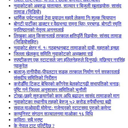
नुवाकोटको अबरुद्ध यातायात, सञ्चार र बिजुली खुलाइयोस्ः सासंद
तामाङ (भिडियो)
धार्मिक पर्यटनलाई टेवा पुर्‍याउन महावै लेकमा निःशुल्क चियापान
बोगटी पार्टीका डाक्टर र वैद्यभन्दा राम्रा थिएः प्रचण्ड, बोगटी स्मृति
प्रतिष्ठानको नेतृत्व अनन्तलाई
लिखुका आलु किसानलाई तत्काल क्षतिपूर्ति दिइयोस्: सांसद तामाङ
(भिडियोसहित)
नुवाकोट क्षेत्र नं. १ः गठबन्धनबाट तामाङको दाबी, महतको इच्छा
जिल्ला खेलकुद समिति नुवाकोटको अध्यक्षमा राई
स्पष्टीकरण एक स्टाटसले जग हल्लिनेहरुले दिनुपर्छः मछिन्द्र नरसिंह
प्याकुरेल
बालाजु-रानीपौवा-पीपलटार सडक तत्काल निर्माण गर्न सरकारलाई
संसदीय समितिको निर्देशन
करोडौँमा टिकट बेचिएको काँग्रेस बेलकोटगढी सभापतिको भनाइः
पुष्टि गर्न जिल्ला अनुशासन समितिको चुनौती
टोखा-छहरे सुरुङमार्गको काम अघि बढाउन सासंद तामाङको माग
नुवाकोटका स्थानीय तहको बेरुजु ५२ करोड रुपैयाँभन्दा बढी
सवाल माओवादी मोमेन्ट: गजेन्द्रको स्टाटसमा पुरुको कमेन्ट
कम्युनिस्ट संगठन सञ्चालनमा माओका १६ विधि
कविताः सबै भ्रष्ट
के नेपाल टाट पल्टिँदैछ ?