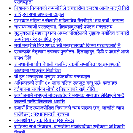
प्रतिबद्धता
नियामक निकायको कमजोरीले सहकारीमा समस्या आयोः मन्त्री गिरी
राष्ट्रिय सभा अध्यक्षमा दाहाल
पत्रकार महिला र खेलाडी महिलाबिच मैत्रीपूर्ण ‘टच रग्बी’ सम्पन्न
नारायणकाजी परराष्ट्रमा, हितबहादुरलाई पर्यटन मन्त्रालय
युट्युबरलाई महासङ्घका अध्यक्ष पोख्रेलको सुझावः मर्यादित सामग्री
सम्प्रेषण गरेर स्थापित हुनुस्
नयाँ मन्त्रीले लिए शपथः सबै मन्त्रालयको जिम्मा प्रचण्डलाई नै
प्रचण्डकै नेतृत्वमा सरकार पुनर्गठनः हितबहादुर, डिपि र पदमले आजै
शपथ लिँदै
राजधानीमा पाँच नेपाली चलचित्रकर्मी सम्मानितः आइएनएफको
अध्यक्षमा प्याकुरेल निर्वाचित
यी हुन् भरतपुरका प्रमुख पर्यटकीय गन्तव्यहरु
अधिकारको लागि ६० लाख दलित एकजुट बन्नु पर्छः वक्ताहरु
वर्तमानमा संघर्षका मोर्चा र निशानाबारे सही नीति !
आयोजनामै नभएको मोटरबाटोबारे भ्रामक समाचार लेखिएको भन्दै
ककनी गाउँपालिकाको आपत्ति
हजारौं मिटरब्याजपीडित किसानले न्याय पाएका छन्, लाखौंले न्याय
पाउँदैछन् : प्रधानमन्त्री प्रचण्ड
जनपक्षीय पत्रकारिता र प्रेस सेन्टर
राष्ट्रिय सभा निर्वाचनः वाग्मतीमा माओवादीका श्रीकृष्ण अधिकारी
विजयी