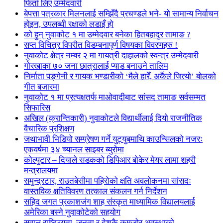
फिर्ता लिए उम्मेदवारी
बेपत्ता पत्रकार मिलनलाई सम्झिँदै प्रचण्डले भने- यो सामान्य निर्वाचन
होइन, उपलब्धी रक्षाको लडाइँ हो
को हुन् नुवाकोट १ मा उम्मेदवार बनेका हितबहादुर तामाङ ?
सप्त विचित्र विपरीत विडम्बनापूर्ण विषयका विवरणहरु !
नुवाकोट क्षेत्र नम्बर २ मा गायत्री दाहालको स्वन्त्र उम्मेदवारी
गोरखाका ७० जना छात्रालाई प्याड बनाउने तालिम
निर्माता पङ्गेनी र गायक भण्डारीको ‘मैले हारेँ, अर्कैले जित्यो’ बोलको
गीत बजारमा
नुवाकोट १ मा प्रत्यक्षतर्फ माओवादीबाट सांसद तामाङ सर्वसम्मत
सिफारिस
अखिल (क्रान्तिकारी) नुवाकोटले विद्यार्थीलाई दियो राजनीतिक
वैचारिक प्रशिक्षण
जथाभावी भिडियो सम्प्रेषण गर्ने युट्युबमाथि काउन्सिलको नजरः
एकवर्षमा ३४ च्यानल साइबर ब्युरोमा
कोल्पुटार – दियाले सडकको डिपिआर बोकेर मेयर लामा शहरी
मन्त्रालयमा
समुन्द्रटार, राउतबेसीमा पहिरोको क्षति अवलोकनमा सांसदः
वास्तविक क्षतिविवरण तत्काल संकलन गर्न निर्देशन
सहिद जगत प्रकाशजंग शाह संस्कृत माध्यामिक विद्यालयलाई
अमेरिका बस्ने नुवाकोटेको सहयोग
सवाल राष्ट्रियता, जनता र देशकै कमजोर अवस्थाको