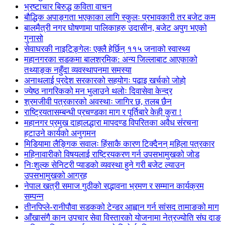
भ्रष्टाचार बिरुद्ध कविता वाचन
बौद्धिक अपाङ्गता भएकाका लागि स्कुलः प्रभावकारी तर बजेट कम
बालमैत्री नगर घोषणामा पालिकाहरु उदासीन, बजेट अपुग भएको
गुनासो
सेवाघरकी नाइटिङ्गेलः एक्लै हेर्छिन् ११५ जनाको स्वास्थ्य
महानगरका सडकमा बालश्रमिक: अन्य जिल्लाबाट आएकाको
तथ्याङ्क नहुँदा व्यवस्थापनमा समस्या
अनाथलाई प्रदेश सरकारको सहयोगः पढाइ खर्चको जोहो
ज्येष्ठ नागरिकको मन भुलाउने थलोः दिवासेवा केन्द्र
श्रमजीवी पत्रकारको अवस्थाः जागिर छ, तलब छैन
राष्ट्रियतासम्बन्धी प्रचण्डका माग र पूर्तिबारे केही कुरा !
महानगर प्रमुख दाहालद्धारा मापदण्ड विपरितका अवैध संरचना
हटाउने कार्यको अनुगमन
मिडियामा लैङ्गिक सवालः हिंसाकै कारण टिक्दैनन् महिला पत्रकार
महिनावारीको विषयलाई राष्ट्रियकरण गर्न उपसभामुखको जोड
निःशुल्क सेनिटरी प्याडको व्यवस्था हुने गरी बजेट ल्याउन
उपसभामुखको आग्रह
नेपाल खत्री समाज गुठीको सद्भावना भ्रमण र सम्मान कार्यक्रम
सम्पन्न
तीनपिप्ले-रानीपौवा सडकको टेन्डर आह्वान गर्न सांसद तामाङको माग
आँखासंगै कान उपचार सेवा विस्तारको योजनामा नेत्रज्योति संघ दाङ