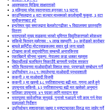
आवश्यकता मिडिया साक्षरताको
३ महिनामा प्रेस स्वतन्त्रता हननका १३ घटना
काउन्सिलद्वारा ४ वटा सञ्चार माध्यमको कालोसूची फुकुवा, ३ वटा
सूचीकरणबाट हटे
इन्द्रेश्वर युवा समाजद्वारा बेलकोटगढीका ५ विद्यालयमा छात्रवृत्ति
वितरण
भरतपुरको मुख्य सडकमा भएको भूमिगत विद्युतिकरणको ब्रेकथ्रु
सकियो चितवन महोत्सव : ५ लाख सहभागि, ३० करोडको कारोबार
बाघले झम्टिँदा मोटरसाइकलमा सवार दुई जना घाइते
टोखामा कर्जा सदुपयोगिता सम्बन्धी अन्तरक्रिया
एकाबिहानै चीनमा भुकम्पः नेपालमा कडा धक्का महसुस
बिद्यार्थीलाई चलचित्र सिकाउँदै बागमती प्रदेश सरकार
भोलि चितवनमा माओवादीको विशाल सभा: प्रचण्डले सम्बोधन गर्ने
उपनिर्वाचन २०८१: एमालेभन्दा माओवादी प्रभावशाली
ककनी २ मा माओवादी विजयी
ककनी २ मा खस्यो ६८ प्रतिशतभन्दा बढी मत: गणना आजै हुने
उपचुनाव सकियो: ६२ प्रतिशतभन्दा बढी मत खसेको अनुमान
पालिका उपचुनाव: ४१ पदका लागि मतदान शुरु
भरतपुुरमा सार्वजनिक सुनुवाई, गुनासो नआउने गरी काम गर्न मेयर
दाहालको निर्देशन
उपनिर्वाचन सुशासनका पक्षमा र भ्रष्टाचारका विरुद्ध मत जाहेर गर्ने