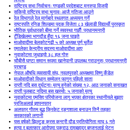
राष्ट्रिय सभा निर्वाचनः गण्डकी प्रदेशबाट मनरुपा विजयी
सकियो राष्ट्रिय सभा चुनावः आजै नतिजा आउने
रेल विभागले रेल मार्गबारे स्थलगत अध्ययन गर्ने
राष्ट्रपति रनिङ शिल्डमा पदक विजेता ८३ खेलाडी विद्यार्थी पुरस्कृत
भौतिक पूर्वाधारको बीमा गर्ने व्यवस्था गर्छौंः प्रधानमन्त्री
टुँडिखेलमा भागदौड हुँदा १६ जना घाइते
माओवादीमा बेलकोटगढी ५ को अध्यक्ष पूर्ण भूर्तेल
एमालेका केन्द्रीय सदस्य माओ‌वादीमा आए
नुवाकोटमा जुधाइयो ३८ हल गोरु
चौबीसै घण्टा समान रूपमा खानेपानी उपलब्ध गराउनुस्ः प्रधानमन्त्री
प्रचण्ड
नेपाल औषधि व्यवसायी संघ, नवलपुरको अध्यक्षमा विष्णु कँडेल
माओवादीको विधान सम्मेलन फागुन पहिलो साता
राप्ती नदि बस दुर्घटनाः मृत्यु हुनेको संख्या १२, आठ जनाको सनाखत
राप्ती पुलबाट नदिमा बस खस्यो: ५ जनाको मृत्यु
नुवाकोटमा एमसिए परियोजना लागु भएका क्षेत्रका स्थानीयले बुझाए
प्रजिअलाई ज्ञापनपत्र
अलपत्र गौतम बुद्ध क्रिकेट रङ्गशाला बनाउन तिनै तहका
सरकारको लगानी
यस वर्षको झिल्टुङ क्रस कन्ट्री दौड प्रतियोगिता माघ ६ गते
हत्या र बलत्कार आरोपमा पक्राउ रामबहादुर बम्जनलाई भेट्न