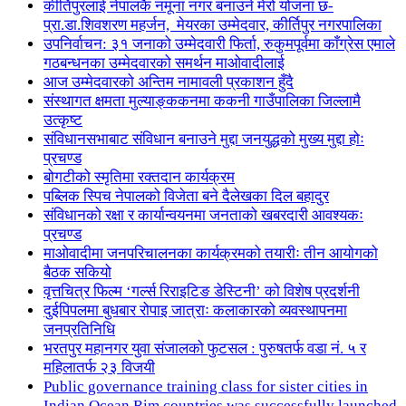
कीर्तिपुरलाई नेपालकै नमूना नगर बनाउने मेरो योजना छ-
प्रा.डा.शिवशरण महर्जन, मेयरका उम्मेदवार, कीर्तिपुर नगरपालिका
उपनिर्वाचन: ३१ जनाको उम्मेदवारी फिर्ता, रुकुमपूर्वमा काँग्रेस एमाले
गठबन्धनका उम्मेदवारको समर्थन माओवादीलाई
आज उम्मेदवारको अन्तिम नामावली प्रकाशन हुँदै
संस्थागत क्षमता मुल्याङ्ककनमा ककनी गाउँपालिका जिल्लामै
उत्कृष्ट
संविधानसभाबाट संविधान बनाउने मुद्दा जनयुद्धको मुख्य मुद्दा होः
प्रचण्ड
बोगटीको स्मृतिमा रक्तदान कार्यक्रम
पब्लिक स्पिच नेपालको विजेता बने दैलेखका दिल बहादुर
संविधानको रक्षा र कार्यान्वयनमा जनताको खबरदारी आवश्यकः
प्रचण्ड
माओवादीमा जनपरिचालनका कार्यक्रमको तयारीः तीन आयोगको
बैठक सकियो
वृत्तचित्र फिल्म ‘गर्ल्स रिराइटिङ डेस्टिनी’ को विशेष प्रदर्शनी
दुईपिपलमा बुधबार रोपाइ जात्राः कलाकारको व्यवस्थापनमा
जनप्रतिनिधि
भरतपुर महानगर युवा संजालको फुटसल : पुरुषतर्फ वडा नं. ५ र
महिलातर्फ २३ विजयी
Public governance training class for sister cities in
Indian Ocean Rim countries was successfully launched