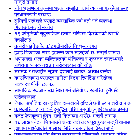
मन्त्री तामाङ
चीन भ्रमणका क्रममा भएका सम्झौता कार्यान्यवनमा गइरहेका छन्ः
प्रधानमन्त्री प्रचण्ड
लुम्बिनी प्रदेशले घरबाटै व्यवसायिक फर्म दर्ता गर्ने व्यवस्था
मिलाउने:मन्त्री बस्नेत
१९ वर्षमुनिको सुदूरपश्चिम छनोट राष्ट्रिय क्रिकेटको उपाधि
बैतडीलाई
कसरी पाइनेछ बेलकोटगढीबासीले निःशुल्क रगत
हवाई टिकटको भ्याट हटाउन काम भइरहेको छः मन्त्री तामाङ
अपाङ्गता भएका व्यक्तिहरूको यौनिकता र प्रजनन स्वास्थ्यबारे
सचेतना व्यापक गराउन सरोकारवालाको जोड
भ्रामक र तथ्यहीन सूचना देशलाई घातक: अध्यक्ष बस्नेत
काउन्सिलद्वारा परराष्ट्र मामिला विटमा रिपोर्टिङ गरिरहेका
सञ्चारकर्मीसँग छलफल
सामाजिक सञ्जाल व्यवस्थित गर्न बलियो पत्रकारिता हुनैपर्छः
सरोकारवाला
नेपाल अभौतिक सांस्कृतिक सम्पदाको दृष्टिले धनी छः मन्त्री तामाङ
पत्रकारिता झारा टार्ने हुनुहुँदैन, परिणाममुखी हुनुपर्छः अध्यक्ष बस्नेत
बजेट फेसबुकमा हुँदैन, रातो किताबमा आउँछः मन्त्री तामाङ
१६ लाख पर्यटन भित्र्याउने सरकारको लक्ष्य पूरा हुन्छः मन्त्री तामाङ
झापामा माओवादीले १ लाख लिचि र कागतीका विरुवा रोप्ने
प्राध्यानाध्यापक संघ नेपाल नवलपरासी पश्चिमको अध्यक्षमा पौडेल