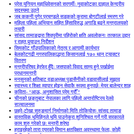
प्रेस युनियन महाधिवेसनको सरगर्मीः नुवाकोटका दाहाल केन्द्रीय
सदस्यमा उठ्ने
जब ककनी पुगेर प्रचण्डले सडकको कुरामा बोगटीलाई स्मरण गरे
महिला पहिला अभियान सहित हिंसाविरुद्ध अगाडि बढ्ने मन्त्रालयको
तयारी
सांसद तामाङद्वारा शिवपुरीमा पहिरोको क्षति अवलोकनः तत्काल उद्दार
र राहत पुर्‍याउन निर्देशन
सिमकोट गाँउपालिकाको नेतृत्व र आगामी कार्यभार
बेलकोटगढी नगरपालिकाद्धारा किसानलाई १७० थान ट्याक्टर
वितरण
मन्त्रीपरिषद् हेरफेर हुँदैः जसपाको विवाद साम्य हुने पर्खाईमा
प्रधानमन्त्री
मनसुनको क्षतिबाट वडाअध्यक्ष पुडासैनीको वडावासीलाई सुझाव
स्वास्थ्य र शिक्षा व्यापार होइन सेवाकै रूपमा हुनपर्छः मेयर बालेन्द्र शाह
कविता- “आऊ, अनुशासित प्रेम गरौँ “
चीनको छङ्तुबाट नेपालका लागि पहिलो अन्तर्राष्ट्रिय रेलवे
सञ्चालनमा
छहरे-टोखा सुरुङमार्ग निर्माणको मिति तोकियोस्ः सांसद तामाङ
वास्तविक भूमिहिनले भूमि पाउनेकुरा शुनिश्चित गर्ने गरी सरकारले
काम शुरु गरेको छ: मन्त्री श्रेष्ठ
हराइरहेको तारा एयरको विमान क्षतविक्षत अवस्थामा फेला, कोही