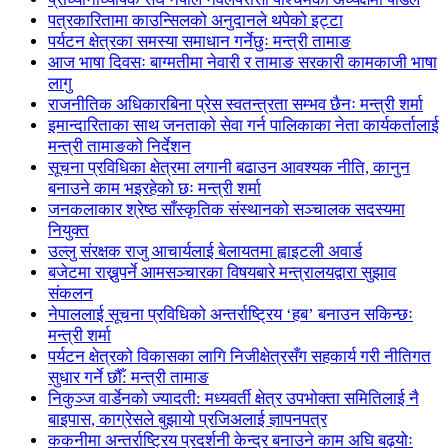
पत्रकारितामा काउन्सिलको अनुदानले थपेको इट्टा
पर्यटन क्षेत्रका समस्या समाधान गर्नेछुः मन्त्री तामाङ
आज भाषा दिवसः बाग्मतीमा नेवारी र तामाङ सरकारी कामकाजी भाषा
लागु
राजनीतिक अधिकारबिना प्रेस स्वतन्त्रता सम्भव छैनः मन्त्री शर्मा
इमान्दारिताका साथ जनताकाे सेवा गर्न पालिकाका नेता कार्यकर्तालाई
मन्त्री तामाङको निर्देशन
सूचना प्रविधिका क्षेत्रमा लगानी बढाउन आवश्यक नीति, कानुन
बनाउने काम भइरहेको छः मन्त्री शर्मा
जनकलाकार श्रेष्ठ साँस्कृतिक संस्थानको सञ्चालक सदस्यमा
नियुक्त
उल्लु संरक्षक राजु आचार्यलाई बेलायतमा ह्वाइटली अवार्ड
बजेटमा राख्नुपर्ने आमसञ्चारका विषयबारे मन्त्रालयद्वारा सुझाव
संकलन
नेपाललाई सूचना प्रविधिको अन्तर्राष्ट्रिय ‘हब’ बनाउन सकिन्छः
मन्त्री शर्मा
पर्यटन क्षेत्रको विकासका लागि निजीक्षेत्रसँग सहकार्य गरी नीतिगत
सुधार गर्ने छौँ: मन्त्री तामाङ
निकुञ्ज वार्डेनको ज्यादती: मध्यवर्ती क्षेत्र उपभोक्ता समितिलाई नै
बाइपास, काग्रेसले बुझायो प्रजिअलाई ज्ञापनपत्र
ककनीमा अन्तर्राष्ट्रिय प्रदर्शनी केन्द्र बनाउने काम अघि बढ्योः