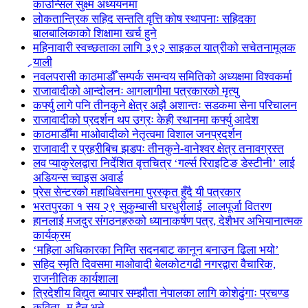
काउन्सिल सुक्ष्म अध्ययनमा
लोकतान्त्रिक सहिद सन्तति वृत्ति कोष स्थापनाः सहिदका
बालबालिकाको शिक्षामा खर्च हुने
महिनावारी स्वच्छताका लागि ३९२ साइकल यात्रीको सचेतनामूलक
र्‍याली
नवलपरासी काठमाडौँ सम्पर्क समन्वय समितिको अध्यक्षमा विश्वकर्मा
राजावादीको आन्दोलनः आगलागीमा पत्रकारको मृत्यु
कर्फ्यु लागे पनि तीनकुने क्षेत्र अझै अशान्तः सडकमा सेना परिचालन
राजावादीको प्रदर्शन थप उग्रः केही स्थानमा कर्फ्यु आदेश
काठमाडौँमा माओवादीको नेतृत्वमा विशाल जनप्रदर्शन
राजावादी र प्रहरीबिच झडपः तीनकुने-वानेश्वर क्षेत्र तनावग्रस्त
लव प्याकुरेलद्वारा निर्देशित वृत्तचित्र ‘गर्ल्स रिराइटिङ डेस्टीनी’ लाई
अडियन्स च्वाइस अवार्ड
प्रेस सेन्टरको महाधिवेसनमा पुरस्कृत हुँदै यी पत्रकार
भरतपुरका १ सय २९ सुकुम्बासी घरधुरीलाई लालपूर्जा वितरण
हानलाई मजदुर संगठनहरुको ध्यानाकर्षण पत्र, देशैभर अभियानात्मक
कार्यक्रम
‘महिला अधिकारका निम्ति सदनबाट कानून बनाउन ढिला भयो’
सहिद स्मृति दिवसमा माओवादी बेलकोटगढी नगरद्वारा वैचारिक,
राजनीतिक कार्यशाला
त्रिदेशीय विद्युत ब्यापार सम्झौता नेपालका लागि कोशेढुंगाः प्रचण्ड
कविता- म हैन भने