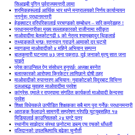
सिआइबी पुगिन् पूर्वराज्यमन्त्री लामा
श्रमिकहरूलाई आर्थिक भार थप्ने मन्त्रालयको निर्णय कार्यान्वयन
नगर्नुस्ः प्रधानमन्त्री
हेडक्वाटर वरिपरिकालाई प्रचण्डको सम्बोधन – सरि कमरेडहरु !
प्रधानमन्त्रीका मुख्य सल्लाहकारको राजीनामा स्वीकृत
माओवादीमा बेलकोटगढी ६ को नेतृत्व श्यामबहादुर थिङलाई
तथ्याङ्कले भन्छः स्तनपान गराउने आमाको दर घट्यो
म्यागङमा माओवादीको ४ महिने अभियान सम्पन्न
बालकुमारी घटनामा ७३ जना पक्राउ, दुई जनाको मृत्यु सात जना
घाइते
प्रेस काउन्सिल ऐन संसोधन हुनुपर्छः अध्यक्ष बस्नेत
बलात्कारको आरोपमा क्रिकेटर लामिछाने दोषी ठहर
माओवादीको रुपान्तरण अभियानः नुवाकोटको विदुरबाट विभिन्न
दलआबद्ध युवाहरु माओवादीमा प्रवेश
कांग्रेस, एमाले र राप्रपामा संगठित कार्यकर्ता माओवादी केन्द्रमा
प्रवेश
शिक्षा विधेयकले उत्पीडित शिक्षकका सबै माग पुरा गर्नेछः प्रधानमन्त्री
आतङ्क फैलाउने सामग्री सम्प्रेषण गरेपछि युट्युबसहित १७
मिडियालाई काउन्सिलको २४ घण्टे पत्र
स्थानीय साझेदार संस्था छनोटमा डब्ल्यु एच एचको धाँधली
वलिदानको उपलब्धिमाथि बढेका चुनौती