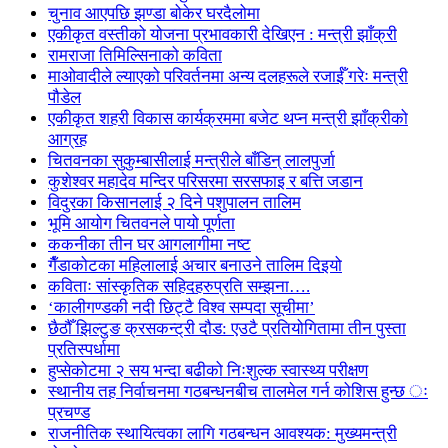
चुनाव आएपछि झण्डा बोकेर घरदैलोमा
एकीकृत वस्तीको योजना प्रभावकारी देखिएन : मन्त्री झाँक्री
रामराजा तिमिल्सिनाको कविता
माओवादीले ल्याएको परिवर्तनमा अन्य दलहरूले रजाईँ गरेः मन्त्री
पौडेल
एकीकृत शहरी विकास कार्यक्रममा बजेट थप्न मन्त्री झाँक्रीको
आग्रह
चितवनका सुकुम्बासीलाई मन्त्रीले बाँडिन् लालपुर्जा
कुशेश्वर महादेव मन्दिर परिसरमा सरसफाइ र बत्ति जडान
विदुरका किसानलाई २ दिने पशुपालन तालिम
भूमि आयोग चितवनले पायो पूर्णता
ककनीका तीन घर आगलागीमा नष्ट
गैँडाकोटका महिलालाई अचार बनाउने तालिम दिइयो
कविताः सांस्कृतिक सहिदहरुप्रति सम्झना….
‘कालीगण्डकी नदी छिट्टै विश्व सम्पदा सूचीमा’
छैठौँ झिल्टुङ क्रसकन्ट्री दौड: एउटै प्रतियोगितामा तीन पुस्ता
प्रतिस्पर्धामा
हुप्सेकोटमा २ सय भन्दा बढीको निःशुल्क स्वास्थ्य परीक्षण
स्थानीय तह निर्वाचनमा गठबन्धनबीच तालमेल गर्न कोशिस हुन्छ ः
प्रचण्ड
राजनीतिक स्थायित्वका लागि गठबन्धन आवश्यक: मुख्यमन्त्री