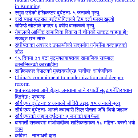
in Kunming
रसुवा उडेको हेलिकप्टर दुर्घटनाः ५ जनाको मृत्यु
दारी ग्याङ फुटसल प्रतियोगिताको टिम दर्ता फारम खुल्यो
चेपिण्डे खोलाले बगाएर ६ वर्षीय बालकको मृत्यु
नेपालको आर्थिक सामाजिक विकास नै चीनको उत्कट चाहना होः
राजदूत छन सोङ
संघीयताका अवसर र उपलब्धीको सदुपयोग गर्नुपर्नेमा वक्ताहरुको
जोड
१५ दिनमा ३१ वटा युट्युबलगायतका सामाजिक सञ्जाल
काउन्सिलको कारबाहीमा
साहित्यकार नेपालको मुक्तकसंग्रह ‘मनीषा’ सार्वजनिक
China’s commitment to modernization and deeper
reform
अब सरकारमा जाने होइन, जनतामा जाने र पार्टी सुदृढ गर्नेतिर ध्यान
दिइनेछ : प्रचण्ड
सौर्य एयर दुर्घटनाः ४ जनाको जीवितै उद्दार, १५ जनाको मृत्यु
सौर्य एयर दुर्घटनाः आफ्नै कर्मचारी लिएर पोखरा जाँदै थियो जहाज
सौर्य एयरको जहाज दुर्घटनाः २ जनाको शब फेला
बागमती सरकारमा माओवादीका शालिकरामका १८ महिनाः यस्तो भयो
काम
कविता – नानाथरी कुरा