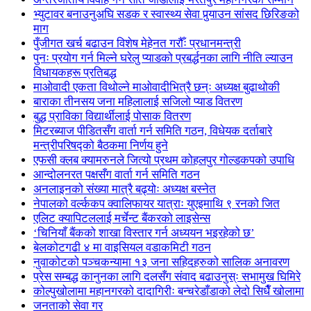
भ्युटावर बनाउनुअघि सडक र स्वास्थ्य सेवा पुर्‍याउन सांसद छिरिङको
माग
पुँजीगत खर्च बढाउन विशेष मेहेनत गरौँः प्रधानमन्त्री
पुनः प्रयोग गर्न मिल्ने घरेलु प्याडको प्रबर्द्धनका लागि नीति ल्याउन
विधायकहरू प्रतिबद्ध
माओवादी एकता विथोल्ने माओवादीभित्रै छन्ः अध्यक्ष बुढाथोकी
बाराका तीनसय जना महिलालाई सजिलो प्याड वितरण
बुद्ध प्राविका विद्यार्थीलाई पोसाक वितरण
मिटरब्याज पीडितसँग वार्ता गर्न समिति गठन, विधेयक दर्ताबारे
मन्त्रीपरिषद्को बैठकमा निर्णय हुने
एफसी क्लब क्यामरुनले जित्यो प्रथम कोहलपुर गोल्डकपको उपाधि
आन्दोलनरत पक्षसँग वार्ता गर्न समिति गठन
अनलाइनको संख्या मात्रै बढ्योः अध्यक्ष बस्नेत
नेपालको वर्ल्ककप क्वालिफायर यात्राः युएइमाथि ९ रनको जित
एलिट क्यापिटललाई मर्चेन्ट बैंकरको लाइसेन्स
‘चिनियाँ बैंकको शाखा विस्तार गर्न अध्ययन भइरहेको छ’
बेलकोटगढी ४ मा वाइसियल वडाकमिटी गठन
नुवाकोटको पञ्चकन्यामा १३ जना सहिदहरुको सालिक अनावरण
प्रेस सम्बद्ध कानुनका लागि दलसँग संवाद बढाउनुस्ः सभामुख घिमिरे
कोल्पुखोलामा महानगरको दादागिरीः बन्चरेडाँडाको लेदो सिधैँ खोलामा
जनताको सेवा गर