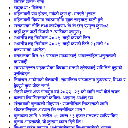
जिवित छैनन्: सेना
लघुकथा : विजेता !
महिनावारी पाप होइन, गर्वको कुरा होः मन्त्री भुसाल
महिनावारी दिवसमा काठमाडौँमा बृहत साइकल र्‍याली हुने
सरकारको नीति तथा कार्यक्रमः के के छन् प्रमुख कुरा￼
कहाँ कुन पार्टी विजयी ? (पालिका प्रमुख)
स्थानीय तह निर्वाचन २०७९, कहाँ कस्को जित
स्थानीय तह निर्वाचन २०७९, कहाँ कसले जिते ? (राती १०
बजेसम्मको अपडेट)
मतदानका दिन १८ सञ्चार माध्यमलाई आचारसंहिताअनुसारको
कारबाही
समस्याग्रस्त सहकारीका विषयमा मन्त्री श्रेष्ठलाई समितिले बुझायो
प्रतिवेदन
निर्वाचन आयोगको चेतावनीः सामाजिक सञ्जालमा दुष्प्रचार, मिथ्या र
द्वेषपूर्ण कुरा पोष्ट नगर्नु
रोटरी क्लव अफ गोंगबुमा वर्ष २०२२–२३ को लागि नयाँ बोर्ड चयन
बलराम तिमल्सिनाको कविताः आइमाइ अर्थात् उप
संसदवादी चुनावको मोहपास : राजनीतिक निकासको लागि
लोकतान्त्रिक अभ्यास कि रणनीतिक भास ?
चुनावका लागि १ करोड ५४ लाख ८३ हजार मतपत्र छापिसकिए
चुनाव आइसक्यो, यी कुरामा ध्यान दिने कि !
शिक्षामा बजेट बढाउन अर्थमन्त्रीसमक्ष शिक्षामन्त्रीको आग्रह