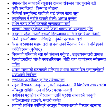
नेपाल-चीन व्यापारले रसुवाको राजश्व संकलन चार गुणाले बढी
कृषि क्रान्तिको ‘किम्ताङ मोडल’
चिनियाँ कम्युनिस्ट पार्टीको थर्ड प्लेनम बैठक सुरु
काउन्सिल नै नबोले कसले बोल्ने: अध्यक्ष बस्नेत
सेभेन स्टार टेलिभिजनको सम्पादकमा शर्मा
भारतमा लामखुट्टेबाट सर्ने जिका भाइरसको संक्रमण पुष्टि
विदेशमा रहेका नेपालीहरूको हितरक्षाका लागि विदेशस्थित नेपाली
नियोगहरूको क्षमता अभिवृद्धि गर्नुपर्छ: प्रधानमन्त्री
के छ रास्वपाका महामन्त्री डा ढकालको बैठकमा पेस गर्न नदिइएको
प्रतिवेदनमा (पूर्णपाठ)
निगमको गरिमाको रक्षा गर्ने संकल्प गर्नुपर्छ : उड्डयनमन्त्री तामाङ
बेलकोटगढीको चौथो नगरअधिवेसनः नीति तथा कार्यक्रम सर्वसम्मत
पारित
अछाम छाउपडी घटनाबारे राष्ट्रिय सभामा जवाफ दिन गृहमन्त्रीलाई
अध्यक्षको निर्देशन
ट्राफिक प्रहरीबाट कुटिए सर्वसाधारण
सहकारीसम्बन्धी उजुरी र गुनासो सङ्कलन गरी विश्लेषण उच्चस्तरीय
जाँचबुझ समिति गठन गरिन्छ : प्रधानमन्त्री
उद्योगको प्रवर्द्धन र विस्तारका लागि प्रदेश सरकारले कानुनी
जटिलतालाई हटाउने: मन्त्री बस्नेत
आगामी आर्थिक वर्षभित्रै भरतपुर विमानस्थलको विस्तार भइसक्छः