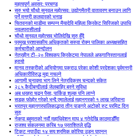
महत्वपूर्ण अवसर: प्रचण्ड
सुरु भयो चौथो सुनवल महोत्सव: उद्योगमैत्री वातावरण बनाउन लागि
पर्ने मन्त्री कलवारको भनाइ
चितवनको माडीमा सम्पन्न मैयादेवि महिला क्रिकेट सिरिजको उपाधि
नवलपरासीलाई
चौथो सुनवल महोत्सव भोलिदेखि सुरु हुँदै
प्रमुख प्रशासकीय अधिकृतको सरुवा रोक्न पालिका अध्यक्षसहित
कर्मचारीको आन्दोलन
नेत्रहीन टी–२० विश्वकप क्रिकेटमा नेपालले अफगानिस्तानलाई
हरायो
मानव तस्करीको अभियोगमा पक्राउ परेका कोशी प्रदेशका पूर्वमन्त्री
अधिकारीविरुद्ध मुद्दा नचल्ने
आगामी चुनावमा भाग लिने नेत्रविक्रम चन्दको संकेत
२८५ कैदीबन्दीलाई जेलबाहिर बस्ने सुविधा
अब धरहरा चढ्न पैसा, पार्किङ शुल्क पनि लाग्ने
सडक फोहोर गरेको भन्दै एमालेलाई महानगरको १ लाख जरिवाना
भरतपुर महानगरपालिकाद्धारा तीन पाङ्ग्रे अटोको रुट परमिट दिन
सुरु
नेकपा बहुमतको नवौं महाधिवेशन माघ ४ गतेदेखि काठमाडौँमा
राजश्व संकलनमा करिब १७ प्रतशितले वृद्धि
टिकट नपाउँदा १४ सय श्रमिक कोरिया उड्न पाएनन्