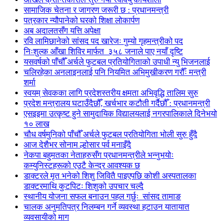
सामाजिक चेतना र जागरण जरूरी छ : प्रधानमन्त्री
पत्रकार न्यौपानेको घरको शिक्षा लोकार्पण
अब अदालतसँग यत्ति अपेक्षा
रवि लामिछानेको सांसद पद खारेजः गुम्यो गृहमन्त्रीको पद
निःशुल्क आँखा शिविर मार्फत ३५८ जनाले पाए नयाँ दृष्टि
यसवर्षको पाँचौँ अर्चले फुटबल प्रतियोगिताको उपाधी न्यु भिजनलाई
चलिरहेका अनलाइनलाई पनि नियमित अभिमुखीकरण गरौँः मन्त्री
शर्मा
स्वयम् सेवकका लागि प्रदेशस्तरीय क्षमता अभिवृद्धि तालिम सुरु
प्रदेश मन्त्रालय घटाउँदैछौँ, खर्चभार कटौती गर्दैछौँ : प्रधानमन्त्री
एसइइमा उत्कृष्ट हुने सामुदायिक विद्यालयलाई नगरपालिकाले दिनेभयो
१० लाख
चौध वर्षमुनिको पाँचौँ अर्चले फुटबल प्रतियोगिता भोली सुरु हुँदै
आज देशैभर सोनाम ल्होसार पर्व मनाइँदै
नेकपा बहुमतका नेताहरुसँग प्रधानमन्त्रीले भन्नुभयोः
कम्युनिस्टहरूको एउटै केन्द्र आवश्यक छ
डाक्टरले मृत भनेको शिशु जिवितै पाइएपछि कोशी अस्पतालका
डाक्टरमाथि कुटपिटः शिशुको उपचार चल्दै
स्थानीय योजना सफल बनाउन पहल गर्छुः सांसद तामाङ
चालक अनुमतिपत्र निलम्बन गर्ने व्यवस्था हटाउन यातायात
व्यवसायीको माग