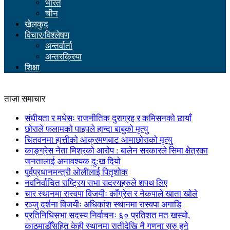
भारत
चीन
खेलकुद
विचार/विश्लेषण
अन्तर्वार्ता
अन्तरक्रिया
शिक्षा
ताजा समाचार
संघीयता र मधेसः राजनीतिक दुराग्रह र कमिसनको छायाँ
छोराले फलामको पाइपले हान्दा बाबुको मृत्यु
चितवनमा हात्तीको आक्रमणबाट आमाछोराको मृत्यु
काङ्ग्रेस नेता मिश्रको आरोप : बालेन सरकारले सिमा क्षेत्रका
जनतालाई अनावश्यक दु:ख दियो
पूर्वप्रधानमन्त्री ओलीलाई पितृशोक
नवनिर्वाचित राष्ट्रिय सभा सदस्यहरुले शपथ लिए
चार स्थानमा रास्वपा विजयीः काँग्रेस र नेकपाले खाता खोले
रञ्जु दर्शना विजयीः अधिकांश स्थानमा रास्वपा अगाडि
प्रतिनिधिसभा सदस्य निर्वाचनः ६० प्रतिशत मत खस्यो,
काठमाडौँसहित केही स्थानमा रातीदेखि नै गणना सुरु हुने