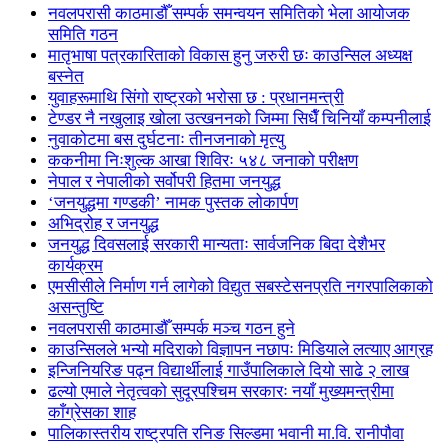
नवलपरासी काठमाडौँ सम्पर्क समन्वयन समितिको भेला आयोजक
समिति गठन
मातृभाषा पत्रकारिताको विकास हुनु जरुरी छः काउन्सिल अध्यक्ष
बस्नेत
युवाहरूमाथि सिंगो राष्ट्रको भरोसा छ : प्रधानमन्त्री
टेण्डर नै नखुलाइ खोला उत्खननको जिम्मा सिधैँ चिनियाँ कम्पनीलाई
नुवाकोटमा बस दुर्घटनाः तीनजनाको मृत्यु
ककनीमा निःशुल्क आखा शिविरः ५४८ जनाको परीक्षण
नेपाल र नेपालीको सर्वोपरी हितमा जनयुद्ध
‘जनयुद्धमा गण्डकी’ नामक पुस्तक लोकार्पण
अभिद्रोह र जनयुद्ध
जनयुद्ध दिवसलाई सरकारी मान्यताः सार्वजनिक बिदा देशैभर
कार्यक्रम
एमसीसीले निर्माण गर्न लागेको विद्युत सबस्टेसनप्रति नगरपालिकाको
असन्तुष्टि
नवलपरासी काठमाडौँ सम्पर्क मञ्च गठन हुने
काउन्सिलले भन्यो मदिराको विज्ञापन नछापः मिडियाले लत्याए आग्रह
इन्जिनियरिङ पढ्न विद्यार्थीलाई गाउँपालिकाले दियो साढे २ लाख
ढल्यो एमाले नेतृत्वको सुदूरपश्चिम सरकारः नयाँ मुख्यमन्त्रीमा
काँग्रेसका शाह
पालिकास्तरीय राष्ट्रपति रनिङ सिल्डमा भवानी मा.वि. रानीपौवा