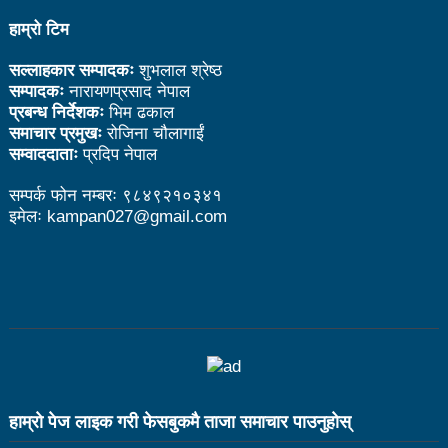
भरतपुर महानगर युवा संजालको फुटसल : पुरुषतर्फ वडा नं. ५ र
हाम्रो टिम
महिलातर्फ २३ विजयी
सल्लाहकार सम्पादकः
शुभलाल श्रेष्ठ
सम्पादकः
नारायणप्रसाद नेपाल
Public governance training class for sister cities
प्रबन्ध निर्देशकः
भिम ढकाल
समाचार प्रमुखः
रोजिना चौलागाईं
in Indian Ocean Rim countries was successfully
सम्वाददाताः
प्रदिप नेपाल
launched in Kunming
सम्पर्क फोन नम्बरः ९८४९२१०३४१
इमेलः kampan027@gmail.com
रसुवा उडेको हेलिकप्टर दुर्घटनाः ५ जनाको मृत्यु
दारी ग्याङ फुटसल प्रतियोगिताको टिम दर्ता फारम खुल्यो
चेपिण्डे खोलाले बगाएर ६ वर्षीय बालकको मृत्यु
नेपालको आर्थिक सामाजिक विकास नै चीनको उत्कट चाहना
होः राजदूत छन सोङ
संघीयताका अवसर र उपलब्धीको सदुपयोग गर्नुपर्नेमा वक्ताहरुको
हाम्राे पेज लाइक गरी फेसबुकमै ताजा समाचार पाउनुहाेस्
जोड