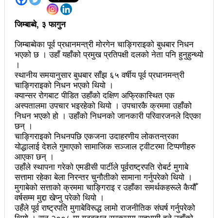
अझ सुदृढ बनाएको छः प्रचण्ड
जिम्बाब्वे, ३ फागुन
छिटफुटबाहेक शान्तिपूर्ण रुपमा मतदान सम्पन्न
जिम्बाब्वेका पूर्व प्रधानमन्त्री मोरगेन चाङ्गिराइको बुधबार निधन
आज प्रतिनिधिसभा सदस्य निर्वाचनः देशैभर मतदान जारी
भएको छ । उहाँ यहाँको प्रमुख प्रतिपक्षी दलको नेता पनि हुनुहुन्थ्यो
।
बैतडीमा जन्तिबस दुर्घटनाः १३ जनाको मृत्यु
स्थानीय समयानुसार बुधबार साँझ ६५ वर्षीय पूर्व प्रधानमन्त्री
चाङ्गिराइको निधन भएको थियो ।
कविता – अपजश
क्यान्सर रोगबाट पीडित उहाँको दक्षिण अफ्रिकास्थित एक
अस्पतालमा उपचार भइरहेको थियो । उपचारकै क्रममा उहाँको
पुरस्कार वितरणबिनै काउन्सिलले सम्पन्न गर्‍यो वार्षिकोत्सव
निधन भएको हो । उहाँको निधनको जानकारी परिवारजनले दिएका
छन् ।
हितेन्द्रदेव शाक्यलाई पद छाड्नुपर्ने नैतिक दबाबः समय बुझेर
चाङ्गिराइको निधनपछि एकजना उदाहरणीय लोकतन्त्रका
बाटो खुलाउन मन्त्री घिसिङको म्यासेज
योद्धालाई देशले गुमाएको सामाजिक सञ्जाल ट्वीटरमा टिप्पणीहरु
आएका छन् ।
खतिवडाको नयाँ गीत जमाना आजकाल
उहाँले स्थापना गरेको एमडीसी पार्टीले पूर्वराष्ट्रपति रोबर्ट मुगाबे
सत्तामा रहेका बेला निरन्तर चुनौतीको सामाना गर्नुपरेको थियो ।
सहनशीलताको ब्रेक
मुगाबेको सत्ताको क्रममा चाङ्गिराइ र उहाँका समर्थकहरूले कैयौँ
वर्षसम्म मुद्दा खेप्नु परेको थियो ।
राममाया च्यामिनीसँग दशरथ चन्दको अनुरोध – प्रेमविनोद नन्दन
उहँले पूर्व राष्ट्रपति मुगाबेविरूद्ध लामो राजनीतिक संघर्ष गर्नुपरेको