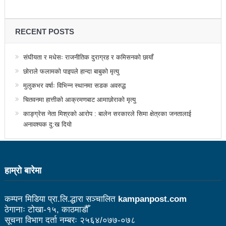
उत्कृष्ट
संविधानसभाबाट संविधान बनाउने मुद्दा जनयुद्धको मुख्य मुद्दा होः
RECENT POSTS
प्रचण्ड
संघीयता र मधेसः राजनीतिक दुराग्रह र कमिसनको छायाँ
बोगटीको स्मृतिमा रक्तदान कार्यक्रम
छोराले फलामको पाइपले हान्दा बाबुको मृत्यु
मुलुकभर वर्षाः विभिन्न स्थानमा सडक अवरुद्ध
पब्लिक स्पिच नेपालको विजेता बने दैलेखका दिल बहादुर
चितवनमा हात्तीको आक्रमणबाट आमाछोराको मृत्यु
संविधानको रक्षा र कार्यान्वयनमा जनताको खबरदारी आवश्यकः
काङ्ग्रेस नेता मिश्रको आरोप : बालेन सरकारले सिमा क्षेत्रका जनतालाई
प्रचण्ड
अनावश्यक दु:ख दियो
माओवादीमा जनपरिचालनका कार्यक्रमको तयारीः तीन
आयोगको बैठक सकियो
हाम्राे बारेमा
वृत्तचित्र फिल्म ‘गर्ल्स रिराइटिङ डेस्टिनी’ को विशेष प्रदर्शनी
कम्पन मिडिया प्रा.लि.द्धारा सञ्चालित
kampanpost.com
दुईपिपलमा बुधबार रोपाइ जात्राः कलाकारको व्यवस्थापनमा
ठेगानाः टोखा-१५, काठमाडौँ
सूचना विभाग दर्ता नम्बरः २५६४/०७७-०७८
जनप्रतिनिधि