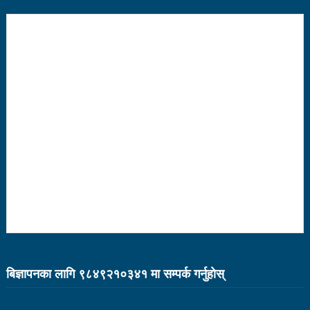
१५ दिनमा ३१ वटा युट्युबलगायतका सामाजिक सञ्जाल
काउन्सिलको कारबाहीमा
साहित्यकार नेपालको मुक्तकसंग्रह ‘मनीषा’ सार्वजनिक
China’s commitment to modernization and deeper
reform
अब सरकारमा जाने होइन, जनतामा जाने र पार्टी सुदृढ गर्नेतिर
ध्यान दिइनेछ : प्रचण्ड
सौर्य एयर दुर्घटनाः ४ जनाको जीवितै उद्दार, १५ जनाको मृत्यु
सौर्य एयर दुर्घटनाः आफ्नै कर्मचारी लिएर पोखरा जाँदै थियो
जहाज
बिज्ञापनका लागि ९८४९२१०३४१ मा सम्पर्क गर्नुहाेस्
सौर्य एयरको जहाज दुर्घटनाः २ जनाको शब फेला