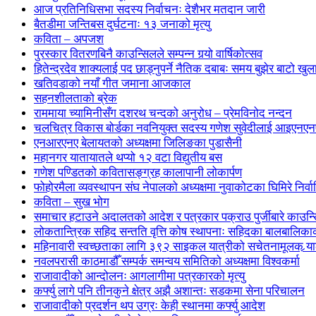
आज प्रतिनिधिसभा सदस्य निर्वाचनः देशैभर मतदान जारी
बैतडीमा जन्तिबस दुर्घटनाः १३ जनाको मृत्यु
कविता – अपजश
पुरस्कार वितरणबिनै काउन्सिलले सम्पन्न गर्‍यो वार्षिकोत्सव
हितेन्द्रदेव शाक्यलाई पद छाड्नुपर्ने नैतिक दबाबः समय बुझेर बाटो खु
खतिवडाको नयाँ गीत जमाना आजकाल
सहनशीलताको ब्रेक
राममाया च्यामिनीसँग दशरथ चन्दको अनुरोध – प्रेमविनोद नन्दन
चलचित्र विकास बोर्डका नवनियुक्त सदस्य गणेश सुवेदीलाई आइएनएनएफ
एनआरएनए बेलायतको अध्यक्षमा जिलिङका पुडासैनी
महानगर यातायातले थप्यो १२ वटा विद्युतीय बस
गणेश पण्डितको कवितासङ्ग्रह कालापानी लोकार्पण
फोहोरमैला व्यवस्थापन संघ नेपालको अध्यक्षमा नुवाकोटका घिमिरे निर्व
कविता – सुख भोग
समाचार हटाउने अदालतको आदेश र पत्रकार पक्राउ पुर्जीबारे काउन्सि
लोकतान्त्रिक सहिद सन्तति वृत्ति कोष स्थापनाः सहिदका बालबालिकाको 
महिनावारी स्वच्छताका लागि ३९२ साइकल यात्रीको सचेतनामूलक र्‍य
नवलपरासी काठमाडौँ सम्पर्क समन्वय समितिको अध्यक्षमा विश्वकर्मा
राजावादीको आन्दोलनः आगलागीमा पत्रकारको मृत्यु
कर्फ्यु लागे पनि तीनकुने क्षेत्र अझै अशान्तः सडकमा सेना परिचालन
राजावादीको प्रदर्शन थप उग्रः केही स्थानमा कर्फ्यु आदेश