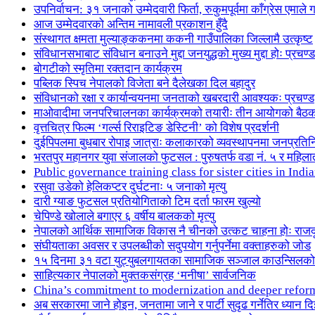
उपनिर्वाचन: ३१ जनाको उम्मेदवारी फिर्ता, रुकुमपूर्वमा काँग्रेस एमा
आज उम्मेदवारको अन्तिम नामावली प्रकाशन हुँदै
संस्थागत क्षमता मुल्याङ्ककनमा ककनी गाउँपालिका जिल्लामै उत्कृष्ट
संविधानसभाबाट संविधान बनाउने मुद्दा जनयुद्धको मुख्य मुद्दा होः प्रचण्ड
बोगटीको स्मृतिमा रक्तदान कार्यक्रम
पब्लिक स्पिच नेपालको विजेता बने दैलेखका दिल बहादुर
संविधानको रक्षा र कार्यान्वयनमा जनताको खबरदारी आवश्यकः प्रचण्ड
माओवादीमा जनपरिचालनका कार्यक्रमको तयारीः तीन आयोगको बैठ
वृत्तचित्र फिल्म ‘गर्ल्स रिराइटिङ डेस्टिनी’ को विशेष प्रदर्शनी
दुईपिपलमा बुधबार रोपाइ जात्राः कलाकारको व्यवस्थापनमा जनप्रतिन
भरतपुर महानगर युवा संजालको फुटसल : पुरुषतर्फ वडा नं. ५ र महिला
Public governance training class for sister cities in I
रसुवा उडेको हेलिकप्टर दुर्घटनाः ५ जनाको मृत्यु
दारी ग्याङ फुटसल प्रतियोगिताको टिम दर्ता फारम खुल्यो
चेपिण्डे खोलाले बगाएर ६ वर्षीय बालकको मृत्यु
नेपालको आर्थिक सामाजिक विकास नै चीनको उत्कट चाहना होः राज
संघीयताका अवसर र उपलब्धीको सदुपयोग गर्नुपर्नेमा वक्ताहरुको जोड
१५ दिनमा ३१ वटा युट्युबलगायतका सामाजिक सञ्जाल काउन्सिलको
साहित्यकार नेपालको मुक्तकसंग्रह ‘मनीषा’ सार्वजनिक
China’s commitment to modernization and deeper refor
अब सरकारमा जाने होइन, जनतामा जाने र पार्टी सुदृढ गर्नेतिर ध्यान दि