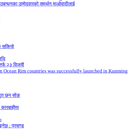
ले गठबन्धनका उम्मेदवारको समर्थन माओवादीलाई
क सकियो
िधि
तर्फ २३ विजयी
ndian Ocean Rim countries was successfully launched in Kunming
दूत छन सोङ
 कारबाहीमा
m
इनेछ : प्रचण्ड