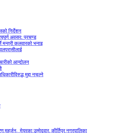
लको निर्देशन
्वपूर्ण अवसर: प्रचण्ड
्ने मन्त्री कलवारको भनाइ
 नवलपरासीलाई
मचारीको आन्दोलन
ो
कारीविरुद्ध मुद्दा नचल्ने
ु
ण महर्जन, मेयरका उम्मेदवार, कीर्तिपुर नगरपालिका