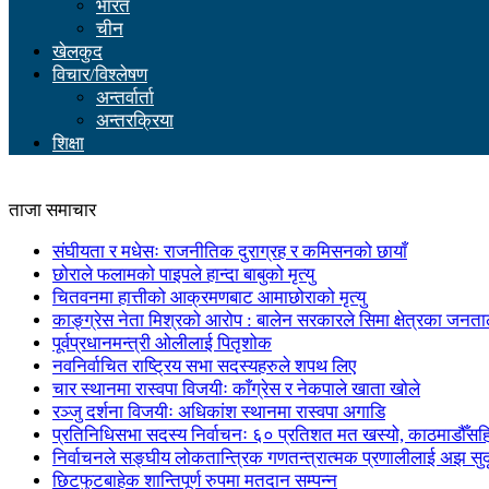
भारत
चीन
खेलकुद
विचार/विश्लेषण
अन्तर्वार्ता
अन्तरक्रिया
शिक्षा
ताजा समाचार
संघीयता र मधेसः राजनीतिक दुराग्रह र कमिसनको छायाँ
छोराले फलामको पाइपले हान्दा बाबुको मृत्यु
चितवनमा हात्तीको आक्रमणबाट आमाछोराको मृत्यु
काङ्ग्रेस नेता मिश्रको आरोप : बालेन सरकारले सिमा क्षेत्रका जनत
पूर्वप्रधानमन्त्री ओलीलाई पितृशोक
नवनिर्वाचित राष्ट्रिय सभा सदस्यहरुले शपथ लिए
चार स्थानमा रास्वपा विजयीः काँग्रेस र नेकपाले खाता खोले
रञ्जु दर्शना विजयीः अधिकांश स्थानमा रास्वपा अगाडि
प्रतिनिधिसभा सदस्य निर्वाचनः ६० प्रतिशत मत खस्यो, काठमाडौँसहित 
निर्वाचनले सङ्घीय लोकतान्त्रिक गणतन्त्रात्मक प्रणालीलाई अझ सुद
छिटफुटबाहेक शान्तिपूर्ण रुपमा मतदान सम्पन्न