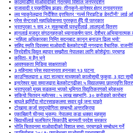
काठमाडौँमा माओवादीको नेतृत्वमा विशाल जनप्रदर्शन
राजावादी र प्रहरीबिच झडपः तीनकुने-वानेश्वर क्षेत्र तनावग्रस्त
लव प्याकुरेलद्वारा निर्देशित वृत्तचित्र ‘गर्ल्स रिराइटिङ डेस्टीनी’ लाई 
प्रेस सेन्टरको महाधिवेसनमा पुरस्कृत हुँदै यी पत्रकार
भरतपुरका १ सय २९ सुकुम्बासी घरधुरीलाई लालपूर्जा वितरण
हानलाई मजदुर संगठनहरुको ध्यानाकर्षण पत्र, देशैभर अभियानात्मक क
‘महिला अधिकारका निम्ति सदनबाट कानून बनाउन ढिला भयो’
सहिद स्मृति दिवसमा माओवादी बेलकोटगढी नगरद्वारा वैचारिक, राजनी
त्रिदेशीय विद्युत ब्यापार सम्झौता नेपालका लागि कोशेढुंगाः प्रचण्ड
कविता- म हैन भने
आवश्यकता मिडिया साक्षरताको
३ महिनामा प्रेस स्वतन्त्रता हननका १३ घटना
काउन्सिलद्वारा ४ वटा सञ्चार माध्यमको कालोसूची फुकुवा, ३ वटा सू
इन्द्रेश्वर युवा समाजद्वारा बेलकोटगढीका ५ विद्यालयमा छात्रवृत्ति वित
भरतपुरको मुख्य सडकमा भएको भूमिगत विद्युतिकरणको ब्रेकथ्रु
सकियो चितवन महोत्सव : ५ लाख सहभागि, ३० करोडको कारोबार
बाघले झम्टिँदा मोटरसाइकलमा सवार दुई जना घाइते
टोखामा कर्जा सदुपयोगिता सम्बन्धी अन्तरक्रिया
एकाबिहानै चीनमा भुकम्पः नेपालमा कडा धक्का महसुस
बिद्यार्थीलाई चलचित्र सिकाउँदै बागमती प्रदेश सरकार
भोलि चितवनमा माओवादीको विशाल सभा: प्रचण्डले सम्बोधन गर्ने
उपनिर्वाचन २०८१: एमालेभन्दा माओवादी प्रभावशाली