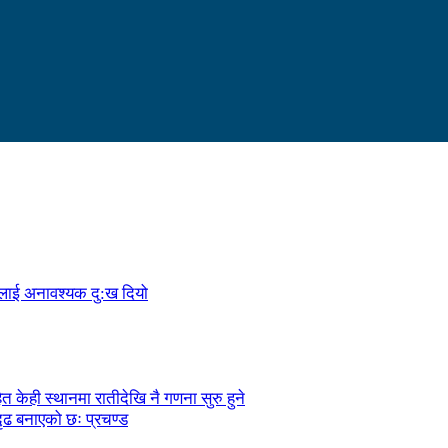
ालाई अनावश्यक दु:ख दियो
केही स्थानमा रातीदेखि नै गणना सुरु हुने
ृढ बनाएको छः प्रचण्ड