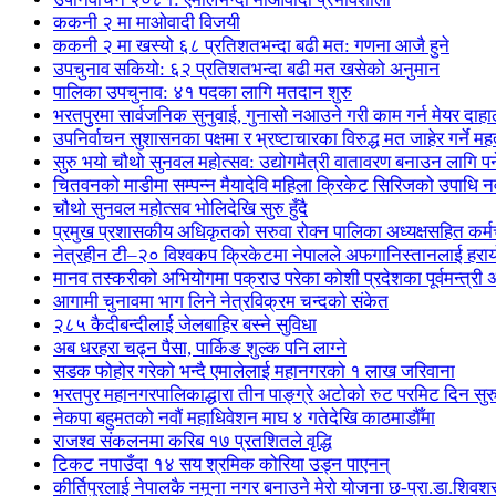
ककनी २ मा माओवादी विजयी
ककनी २ मा खस्यो ६८ प्रतिशतभन्दा बढी मत: गणना आजै हुने
उपचुनाव सकियो: ६२ प्रतिशतभन्दा बढी मत खसेको अनुमान
पालिका उपचुनाव: ४१ पदका लागि मतदान शुरु
भरतपुुरमा सार्वजनिक सुनुवाई, गुनासो नआउने गरी काम गर्न मेयर दाहा
उपनिर्वाचन सुशासनका पक्षमा र भ्रष्टाचारका विरुद्ध मत जाहेर गर्ने महत
सुरु भयो चौथो सुनवल महोत्सव: उद्योगमैत्री वातावरण बनाउन लागि पर
चितवनको माडीमा सम्पन्न मैयादेवि महिला क्रिकेट सिरिजको उपाधि
चौथो सुनवल महोत्सव भोलिदेखि सुरु हुँदै
प्रमुख प्रशासकीय अधिकृतको सरुवा रोक्न पालिका अध्यक्षसहित कर्
नेत्रहीन टी–२० विश्वकप क्रिकेटमा नेपालले अफगानिस्तानलाई हराय
मानव तस्करीको अभियोगमा पक्राउ परेका कोशी प्रदेशका पूर्वमन्त्री अधि
आगामी चुनावमा भाग लिने नेत्रविक्रम चन्दको संकेत
२८५ कैदीबन्दीलाई जेलबाहिर बस्ने सुविधा
अब धरहरा चढ्न पैसा, पार्किङ शुल्क पनि लाग्ने
सडक फोहोर गरेको भन्दै एमालेलाई महानगरको १ लाख जरिवाना
भरतपुर महानगरपालिकाद्धारा तीन पाङ्ग्रे अटोको रुट परमिट दिन सुर
नेकपा बहुमतको नवौं महाधिवेशन माघ ४ गतेदेखि काठमाडौँमा
राजश्व संकलनमा करिब १७ प्रतशितले वृद्धि
टिकट नपाउँदा १४ सय श्रमिक कोरिया उड्न पाएनन्
कीर्तिपुरलाई नेपालकै नमूना नगर बनाउने मेरो योजना छ-प्रा.डा.शिवशर