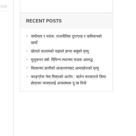
्थानमा कर्फ्यु आदेश
mail
 तनावग्रस्त
RECENT POSTS
महाधिवेसनमा पुरस्कृत हुँदै यी पत्रकार
र, देशैभर अभियानात्मक कार्यक्रम
संघीयता र मधेसः राजनीतिक दुराग्रह र कमिसनको
छायाँ
गरद्वारा वैचारिक, राजनीतिक कार्यशाला
छोराले फलामको पाइपले हान्दा बाबुको मृत्यु
या साक्षरताको
मुलुकभर वर्षाः विभिन्न स्थानमा सडक अवरुद्ध
चितवनमा हात्तीको आक्रमणबाट आमाछोराको मृत्यु
वा, ३ वटा सूचीकरणबाट हटे
काङ्ग्रेस नेता मिश्रको आरोप : बालेन सरकारले सिमा
िगत विद्युतिकरणको ब्रेकथ्रु
क्षेत्रका जनतालाई अनावश्यक दु:ख दियो
ुई जना घाइते
बिद्यार्थीलाई चलचित्र सिकाउँदै बागमती प्रदेश सरकार
 प्रभावशाली
ककनी २ मा माओवादी विजयी
 मत खसेको अनुमान