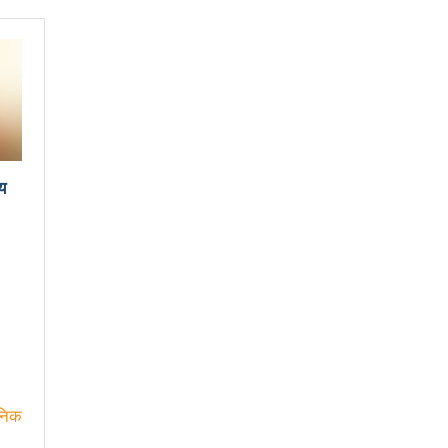
ामखुट्टेबाट सर्ने जिका भाइरसको संक्रमण पुष्टि
्री
क्षा गर्ने संकल्प गर्नुपर्छ : उड्डयनमन्त्री तामाङ
िय सभामा जवाफ दिन गृहमन्त्रीलाई अध्यक्षको निर्देशन
 जाँचबुझ समिति गठन गरिन्छ : प्रधानमन्त्री
य
िम छनोट राष्ट्रिय क्रिकेटको उपाधि बैतडीलाई
ामाङ
भ्रामक र तथ्यहीन सूचना देशलाई घातक: अध्यक्ष बस्नेत
ित गर्न बलियो पत्रकारिता हुनैपर्छः सरोकारवाला