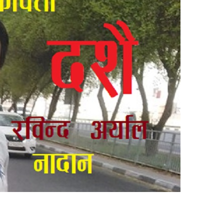
 प्रतिशत मत खस्यो, काठमाडौँसहित केही स्थानमा रातीदेखि नै गणना सुरु हु
गणतन्त्रात्मक प्रणालीलाई अझ सुदृढ बनाएको छः प्रचण्ड
छिटफुटबाहेक 
नः देशैभर मतदान जारी
बैतडीमा जन्तिबस दुर्घटनाः १३ जनाको मृत्यु
्न गर्‍यो वार्षिकोत्सव
हितेन्द्रदेव शाक्यलाई पद छाड्नुपर्ने नैतिक दबा
काल
सहनशीलताको ब्रेक
राममाया च्यामिनीसँग दशरथ चन्दको अनु
त सदस्य गणेश सुवेदीलाई आइएनएनएफद्वारा सम्मान
एनआरएनए बेलायतको 
िद्युतीय बस
गणेश पण्डितको कवितासङ्ग्रह कालापानी लोकार्पण
 अध्यक्षमा नुवाकोटका घिमिरे निर्वाचित
कविता – सुख भोग
्रकार पक्राउ पुर्जीबारे काउन्सिल सुक्ष्म अध्ययनमा
कोष स्थापनाः सहिदका बालबालिकाको शिक्षामा खर्च हुने
महिनावारी स्वच
 समितिको अध्यक्षमा विश्वकर्मा
राजावादीको आन्दोलनः आगलागीमा पत्रक