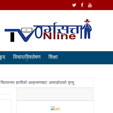
कुद
विचार/विश्लेषण
शिक्षा
चितवनमा हात्तीको आक्रमणबाट आमाछोराको मृत्यु
धानमन्त्री ओलीलाई पितृशोक
ोले