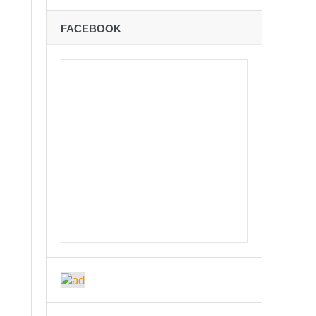
ने
FACEBOOK
शान्तिपूर्ण रुपमा मतदान सम्पन्न
कविता – अपजश
बः समय बुझेर बाटो खुलाउन मन्त्री घिसिङको म्यासेज
रोध – प्रेमविनोद नन्दन
अध्यक्षमा जिलिङका पुडासैनी
्छताका लागि ३९२ साइकल यात्रीको सचेतनामूलक र्‍याली
ारको मृत्यु