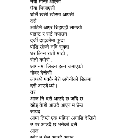
नयाँ मान्छे आएसी
पालिका उपचुनाव: ४१ पदका लागि
घैया भिजाएसी
घोर्ले खसी खोरमा आएसी
उपनिर्वाचन सुशासनका पक्षमा र भ्रष
दसै
सुरु भयो चौथो सुनवल महोत्सव: उद
आटिमै आएर चिहाएझै लाग्थ्यो
पाइन्ट र सर्ट नपाउन
चितवनको माडीमा सम्पन्न मैयादे
दर्जी दाइकोमा पुग्दा
पौडि खेल्ने नदि सुक्दा
प्रमुख प्रशासकीय अधिकृतको सरुव
घर लिप्न रातो माटो ,
सेतो कमेरो ,
मानव तस्करीको अभियोगमा पक्राउ परे
आगनमा लिउन हल्न जमाएको
गोबर देखेसी
२८५ कैदीबन्दीलाई जेलबाहिर बस्ने
लाग्थ्यो पक्कै मेरो अगेनीको डिलमा
भरतपुर महानगरपालिकाद्धारा तीन प
दसै आउदैथ्यो।
तर
राजश्व संकलनमा करिब १७ प्रतशित
आज नि दसै आउदै छ जाँदै छ
खोइ केही आउदै आएन म छेउ
कीर्तिपुरलाई नेपालकै नमूना नगर 
सायद
आमा तिम्ले एक महिना अगाडि देखिनै
उपनिर्वाचन: ३१ जनाको उम्मेदवारी 
उ पर आउदै छ भनेको दसै
आज
संस्थागत क्षमता मुल्याङ्ककनमा क
खोइ म छेउ आउदै आएन