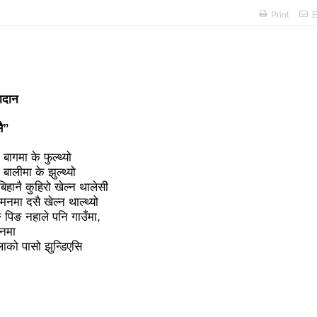
 अझै अशान्तः सडकमा सेना परिचालन
राजावादीको प्रदर्शन थप उग्रः केही स
Print
E
विशाल जनप्रदर्शन
राजावादी र प्रहरीबिच झडपः तीनकुने-वानेश्वर क्षेत्र
ित्र ‘गर्ल्स रिराइटिङ डेस्टीनी’ लाई अडियन्स च्वाइस अवार्ड
प्रेस सेन्टरको 
धुरीलाई लालपूर्जा वितरण
हानलाई मजदुर संगठनहरुको ध्यानाकर्षण पत्
ादान
ट कानून बनाउन ढिला भयो’
सहिद स्मृति दिवसमा माओवादी बेलकोटगढी न
ै”
नेपालका लागि कोशेढुंगाः प्रचण्ड
कविता- म हैन भने
आवश्यकता मिडि
बागमा के फुल्थ्यो
ननका १३ घटना
काउन्सिलद्वारा ४ वटा सञ्चार माध्यमको कालोसूची फुकु
बालीमा के झुल्थ्यो
िहानै कुहिरो खेल्न थालेसी
गढीका ५ विद्यालयमा छात्रवृत्ति वितरण
भरतपुरको मुख्य सडकमा भएको भूम
 मनमा दसै खेल्न थाल्थ्यो
 सहभागि, ३० करोडको कारोबार
बाघले झम्टिँदा मोटरसाइकलमा सवार द
े पिङ नहाले पनि गाउँमा,
नमा
 अन्तरक्रिया
एकाबिहानै चीनमा भुकम्पः नेपालमा कडा धक्का महसुस
लाको पासो झुन्डिएसि
भा: प्रचण्डले सम्बोधन गर्ने
उपनिर्वाचन २०८१: एमालेभन्दा माओवादी
दा बढी मत: गणना आजै हुने
उपचुनाव सकियो: ६२ प्रतिशतभन्दा बढी