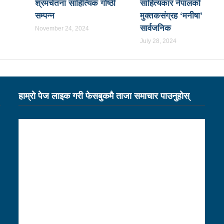
श्रमचेतना साहित्यिक गोष्ठी
साहित्यकार नेपालको
सम्पन्न
मुक्तकसंग्रह ‘मनीषा’
ो दृष्टिले धनी छः मन्त्री तामाङ
पत्रकारिता झारा टार्ने हुनुहुँदैन, परिण
सार्वजनिक
November 24, 2024
बमा आउँछः मन्त्री तामाङ
१६ लाख पर्यटन भित्र्याउने सरकारको लक्ष्य पूर
July 28, 2024
कागतीका विरुवा रोप्ने
प्राध्यानाध्यापक संघ नेपाल नवलपरासी पश्चिमक
नले थपेको इट्टा
पर्यटन क्षेत्रका समस्या समाधान गर्नेछुः मन्त्री तामाङ
 र तामाङ सरकारी कामकाजी भाषा लागु
राजनीतिक अधिकारबिना प्रेस स्वत
हाम्राे पेज लाइक गरी फेसबुकमै ताजा समाचार पाउनुहाेस्
र्न पालिकाका नेता कार्यकर्तालाई मन्त्री तामाङको निर्देशन
 बढाउन आवश्यक नीति, कानुन बनाउने काम भइरहेको छः मन्त्री शर्मा
स्थानको सञ्चालक सदस्यमा नियुक्त
उल्लु संरक्षक राजु आचार्यलाई बेलाय
यबारे मन्त्रालयद्वारा सुझाव संकलन
नेपाललाई सूचना प्रविधिको अन्तर्राष्
क्षेत्रसँग सहकार्य गरी नीतिगत सुधार गर्ने छौँ: मन्त्री तामाङ
्ती क्षेत्र उपभोक्ता समितिलाई नै बाइपास, काग्रेसले बुझायो प्रजिअलाई ज्ञापनप