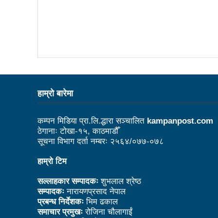
नेपाल अभौतिक सांस्कृतिक सम्पदाक
बजेट फेसबुकमा हुँदैन, रातो किता
झापामा माओवादीले १ लाख लिचि र 
पत्रकारितामा काउन्सिलको अनुदा
आज भाषा दिवसः बाग्मतीमा नेवारी
हाम्राे बारेमा
इमान्दारिताका साथ जनताकाे सेवा ग
कम्पन मिडिया प्रा.लि.द्धारा सञ्चालित
kampanpost.com
सूचना प्रविधिका क्षेत्रमा लगानी
ठेगानाः टोखा-१५, काठमाडौँ
सूचना विभाग दर्ता नम्बरः २५६४/०७७-०७८
जनकलाकार श्रेष्ठ साँस्कृतिक सं
हाम्रो टिम
बजेटमा राख्नुपर्ने आमसञ्चारका विष
सल्लाहकार सम्पादकः
शुभलाल श्रेष्ठ
पर्यटन क्षेत्रको विकासका लागि निजी
सम्पादकः
नारायणप्रसाद नेपाल
निकुञ्ज वार्डेनको ज्यादती: मध्यवर
प्रबन्ध निर्देशकः
भिम ढकाल
समाचार प्रमुखः
रोजिना चौलागाईं