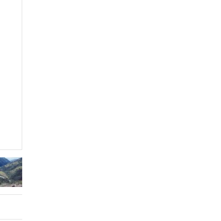
्रमको तयारीः तीन आयोगको बैठक सकियो
 व्यवस्थापनमा जनप्रतिनिधि
uccessfully launched in Kunming
चेपिण्डे खोलाले बगाएर ६ वर्षीय बालकको मृत्यु
ब्धीको सदुपयोग गर्नुपर्नेमा वक्ताहरुको जोड
क्तकसंग्रह ‘मनीषा’ सार्वजनिक
ाने र पार्टी सुदृढ गर्नेतिर ध्यान दिइनेछ : प्रचण्ड
खरा जाँदै थियो जहाज
 यस्तो भयो काम
कविता – नानाथरी कुरा
ाँ कम्युनिस्ट पार्टीको थर्ड प्लेनम बैठक सुरु