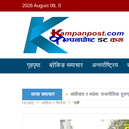
2026 August 08, 0
गृहपृष्ठ
ब्रेकिङ समाचार
अन्तर्राष्ट्रिय
ताजा समाचार
संघीयता र मधेसः राजनीतिक दुराग
HOME
साहित्य र सिर्जना
“दसै”
काङ्ग्रेस नेता मिश्रको आरोप : 
नवनिर्वाचित राष्ट्रिय सभा सदस्य
रञ्जु दर्शना विजयीः अधिकांश स्था