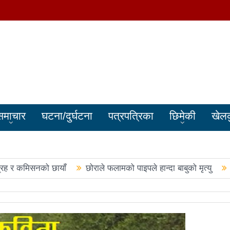
समाचार
घटना/दुर्घटना
पत्रपत्रिका
छिमेकी
खेल
्रह र कमिसनको छायाँ
छोराले फलामको पाइपले हान्दा बाबुको मृत्यु
बालेन सरकारले सिमा क्षेत्रका जनतालाई अनावश्यक दु:ख दियो
पूर्वप्र
हरुले शपथ लिए
चार स्थानमा रास्वपा विजयीः काँग्रेस र नेकपाले खाता ख
नमा रास्वपा अगाडि