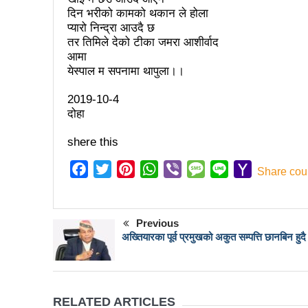
बोगटीको स्मृतिमा रक्तदान कार्यक्
दिन भरीको कामको थकान ले होला
प्यारो निन्द्रा आउदै छ
संविधानको रक्षा र कार्यान्वयनमा
तर तिमिले देको टीका जमरा आशीर्वाद
आमा
वृत्तचित्र फिल्म ‘गर्ल्स रिराइटिङ ड
येस्पाल म सपनामा थापुला।।
भरतपुर महानगर युवा संजालको फुट
2019-10-4
दोहा
Public governance training
shere this
रसुवा उडेको हेलिकप्टर दुर्घटनाः ५
नेपालको आर्थिक सामाजिक विकास
Facebook
Twitter
Pinterest
WhatsApp
Viber
Message
Line
Yahoo
Share cou
Mail
१५ दिनमा ३१ वटा युट्युबलगायत
China’s commitment to mod
Previous
अख्तियारका पूर्व प्रमुखको अकुत सम्पत्ति छानबिन हुदै
सौर्य एयर दुर्घटनाः ४ जनाको जीवित
सौर्य एयरको जहाज दुर्घटनाः २ ज
नेपाल-चीन व्यापारले रसुवाको राज
RELATED ARTICLES