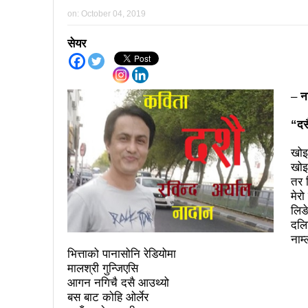
कर्फ्यु लागे पनि तीनकुने क्षेत्र
on:
October 04, 2019
काठमाडौँमा माओवादीको नेतृत्वमा 
सेयर
लव प्याकुरेलद्वारा निर्देशित वृत्तच
भरतपुरका १ सय २९ सुकुम्बासी घर
–
न
‘महिला अधिकारका निम्ति सदनबा
“दस
त्रिदेशीय विद्युत ब्यापार सम्झौता 
खोइ 
३ महिनामा प्रेस स्वतन्त्रता ह
खोइ 
तर ब
इन्द्रेश्वर युवा समाजद्वारा बेलकोट
मेरो
सकियो चितवन महोत्सव : ५ लाख
लिङ
दलि
टोखामा कर्जा सदुपयोगिता सम्बन्धी
नाम्
भित्ताको पानासोनि रेडियोमा
भोलि चितवनमा माओवादीको विशाल स
मालश्री गुन्जिएसि
आगन नगिचै दसै आउथ्यो
ककनी २ मा खस्यो ६८ प्रतिशतभन्
बस बाट कोहि ओर्लेर