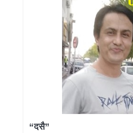
प्रतिनिधिसभा सदस्य निर्वाचनः ६०
निर्वाचनले सङ्घीय लोकतान्त्रिक 
आज प्रतिनिधिसभा सदस्य निर्वाच
पुरस्कार वितरणबिनै काउन्सिलले सम्पन
खतिवडाको नयाँ गीत जमाना आज
चलचित्र विकास बोर्डका नवनियुक्
महानगर यातायातले थप्यो १२ वटा व
फोहोरमैला व्यवस्थापन संघ नेपालको
समाचार हटाउने अदालतको आदेश र पत
लोकतान्त्रिक सहिद सन्तति वृत्ति 
नवलपरासी काठमाडौँ सम्पर्क समन्वय
“दसै”