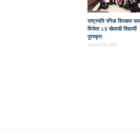
रम
पब्लिक स्पिच नेपालको विजेता बने दैलेखका दिल बहादुर
 जनताको खबरदारी आवश्यकः प्रचण्ड
माओवादीमा जनपरिचालनका कार्यक
राष्ट्रपति रनिङ शिल्डमा प
विजेता ८३ खेलाडी विद्यार्थी
ेस्टिनी’ को विशेष प्रदर्शनी
दुईपिपलमा बुधबार रोपाइ जात्राः कलाकारको
पुरस्कृत
सल : पुरुषतर्फ वडा नं. ५ र महिलातर्फ २३ विजयी
January 23, 2024
 class for sister cities in Indian Ocean Rim countries was s
 जनाको मृत्यु
दारी ग्याङ फुटसल प्रतियोगिताको टिम दर्ता फारम खुल्यो
 नै चीनको उत्कट चाहना होः राजदूत छन सोङ
संघीयताका अवसर र उपल
का सामाजिक सञ्जाल काउन्सिलको कारबाहीमा
साहित्यकार नेपालको मु
ernization and deeper reform
अब सरकारमा जाने होइन, जनतामा ज
ै उद्दार, १५ जनाको मृत्यु
सौर्य एयर दुर्घटनाः आफ्नै कर्मचारी लिएर पो
नाको शब फेला
बागमती सरकारमा माओवादीका शालिकरामका १८ महिनाः
श्व संकलन चार गुणाले बढी
कृषि क्रान्तिको ‘किम्ताङ मोडल’
चिनिय