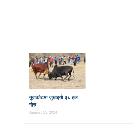
बोगटीको स्मृतिमा रक्तदान कार्यक्
संविधानको रक्षा र कार्यान्वयनमा
वृत्तचित्र फिल्म ‘गर्ल्स रिराइटिङ ड
भरतपुर महानगर युवा संजालको फुट
Public governance training
रसुवा उडेको हेलिकप्टर दुर्घटनाः ५
नेपालको आर्थिक सामाजिक विकास
१५ दिनमा ३१ वटा युट्युबलगायत
China’s commitment to mod
नुवाकोटमा जुधाइयो ३८ हल
गोरु
सौर्य एयर दुर्घटनाः ४ जनाको जीवित
January 15, 2024
सौर्य एयरको जहाज दुर्घटनाः २ ज
नेपाल-चीन व्यापारले रसुवाको राज