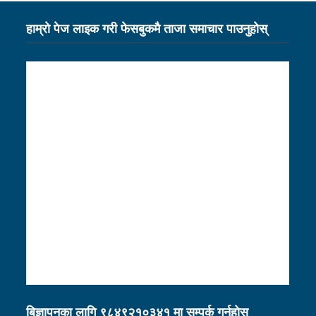
्यक्ष बस्नेत
सेभेन स्टार टेलिभिजनको सम्पादकमा शर्मा
भारतमा ल
हाम्राे पेज लाइक गरी फेसबुकमै ताजा समाचार पाउनुहाेस्
का लागि विदेशस्थित नेपाली नियोगहरूको क्षमता अभिवृद्धि गर्नुपर्छ: प्रधानमन्त
लको बैठकमा पेस गर्न नदिइएको प्रतिवेदनमा (पूर्णपाठ)
निगमको गरिमाको र
नीति तथा कार्यक्रम सर्वसम्मत पारित
अछाम छाउपडी घटनाबारे राष्ट्र
ारण
सहकारीसम्बन्धी उजुरी र गुनासो सङ्कलन गरी विश्लेषण उच्चस्तरीय
लागि प्रदेश सरकारले कानुनी जटिलतालाई हटाउने: मन्त्री बस्नेत
विमानस्थलको विस्तार भइसक्छः मन्त्री तामाङ
 कार्यान्यवनमा गइरहेका छन्ः प्रधानमन्त्री प्रचण्ड
र्म दर्ता गर्ने व्यवस्था मिलाउने:मन्त्री बस्नेत
१९ वर्षमुनिको सुदूरपश्च
िःशुल्क रगत
हवाई टिकटको भ्याट हटाउन काम भइरहेको छः मन्त्री त
िकता र प्रजनन स्वास्थ्यबारे सचेतना व्यापक गराउन सरोकारवालाको जोड
बिज्ञापनका लागि ९८४९२१०३४१ मा सम्पर्क गर्नुहाेस्
विटमा रिपोर्टिङ गरिरहेका सञ्चारकर्मीसँग छलफल
सामाजिक सञ्जाल व्यवस्थ