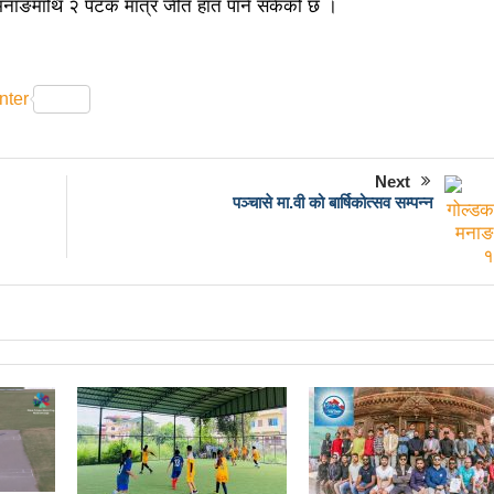
 अझै अशान्तः सडकमा सेना परिचालन
राजावादीको प्रदर्शन थप उग्रः केही स
े मनाङमाथि २ पटक मात्र जीत हात पार्न सकेको छ ।
विशाल जनप्रदर्शन
राजावादी र प्रहरीबिच झडपः तीनकुने-वानेश्वर क्षेत्र
ित्र ‘गर्ल्स रिराइटिङ डेस्टीनी’ लाई अडियन्स च्वाइस अवार्ड
प्रेस सेन्टरको 
nter
धुरीलाई लालपूर्जा वितरण
हानलाई मजदुर संगठनहरुको ध्यानाकर्षण पत्
ट कानून बनाउन ढिला भयो’
सहिद स्मृति दिवसमा माओवादी बेलकोटगढी न
Next
पञ्चासे मा.वी को बार्षिकोत्सव सम्पन्न
नेपालका लागि कोशेढुंगाः प्रचण्ड
कविता- म हैन भने
आवश्यकता मिडि
ननका १३ घटना
काउन्सिलद्वारा ४ वटा सञ्चार माध्यमको कालोसूची फुकु
गढीका ५ विद्यालयमा छात्रवृत्ति वितरण
भरतपुरको मुख्य सडकमा भएको भूम
 सहभागि, ३० करोडको कारोबार
बाघले झम्टिँदा मोटरसाइकलमा सवार द
 अन्तरक्रिया
एकाबिहानै चीनमा भुकम्पः नेपालमा कडा धक्का महसुस
भा: प्रचण्डले सम्बोधन गर्ने
उपनिर्वाचन २०८१: एमालेभन्दा माओवादी
दा बढी मत: गणना आजै हुने
उपचुनाव सकियो: ६२ प्रतिशतभन्दा बढी