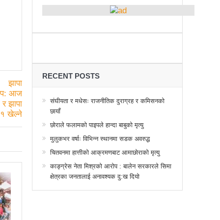
्थानमा कर्फ्यु आदेश
 तनावग्रस्त
महाधिवेसनमा पुरस्कृत हुँदै यी पत्रकार
र, देशैभर अभियानात्मक कार्यक्रम
गरद्वारा वैचारिक, राजनीतिक कार्यशाला
RECENT POSTS
या साक्षरताको
संघीयता र मधेसः राजनीतिक दुराग्रह र कमिसनको
छायाँ
वा, ३ वटा सूचीकरणबाट हटे
छोराले फलामको पाइपले हान्दा बाबुको मृत्यु
िगत विद्युतिकरणको ब्रेकथ्रु
मुलुकभर वर्षाः विभिन्न स्थानमा सडक अवरुद्ध
ुई जना घाइते
चितवनमा हात्तीको आक्रमणबाट आमाछोराको मृत्यु
काङ्ग्रेस नेता मिश्रको आरोप : बालेन सरकारले सिमा
बिद्यार्थीलाई चलचित्र सिकाउँदै बागमती प्रदेश सरकार
क्षेत्रका जनतालाई अनावश्यक दु:ख दियो
 प्रभावशाली
ककनी २ मा माओवादी विजयी
 मत खसेको अनुमान