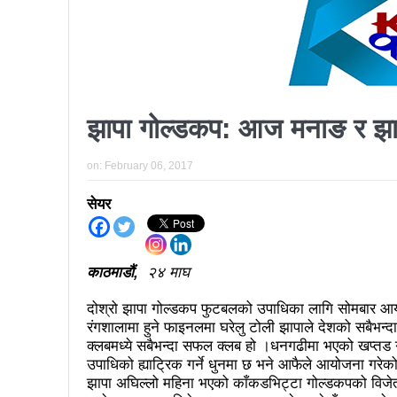
प्रतिनिधिसभा सदस्य निर्वाचनः ६०
निर्वाचनले सङ्घीय लोकतान्त्रिक 
आज प्रतिनिधिसभा सदस्य निर्वाच
झापा गोल्डकप: आज मनाङ र झाप
पुरस्कार वितरणबिनै काउन्सिलले सम्पन
खतिवडाको नयाँ गीत जमाना आज
on:
February 06, 2017
चलचित्र विकास बोर्डका नवनियुक्
सेयर
महानगर यातायातले थप्यो १२ वटा व
फोहोरमैला व्यवस्थापन संघ नेपालको
काठमाडौं,
२४ माघ
समाचार हटाउने अदालतको आदेश र पत
दोश्रो झापा गोल्डकप फुटबलको उपाधिका लागि सोमबार आयोज
रंगशालामा हुने फाइनलमा घरेलु टोली झापाले देशको सबैभ
लोकतान्त्रिक सहिद सन्तति वृत्ति 
क्लबमध्ये सबैभन्दा सफल क्लब हो ।धनगढीमा भएको खप्तड 
उपाधिको ह्याट्रिक गर्ने धुनमा छ भने आफैले आयोजना गरेको
नवलपरासी काठमाडौँ सम्पर्क समन्वय
झापा अघिल्लो महिना भएको काँकडभिट्टा गोल्डकपको विजे