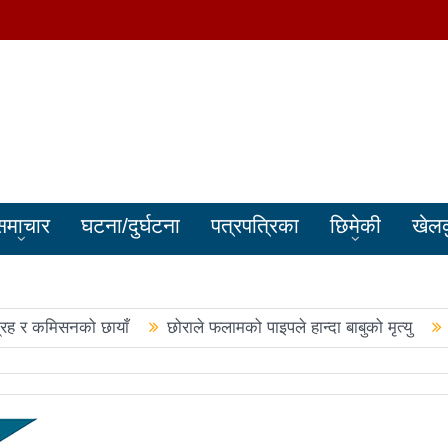
समाचार
घटना/दुर्घटना
पत्रपत्रिका
छिमेकी
खेल
्रह र कमिसनको छायाँ
छोराले फलामको पाइपले हान्दा बाबुको मृत्यु
बालेन सरकारले सिमा क्षेत्रका जनतालाई अनावश्यक दु:ख दियो
पूर्वप्र
हरुले शपथ लिए
चार स्थानमा रास्वपा विजयीः काँग्रेस र नेकपाले खाता ख
नमा रास्वपा अगाडि