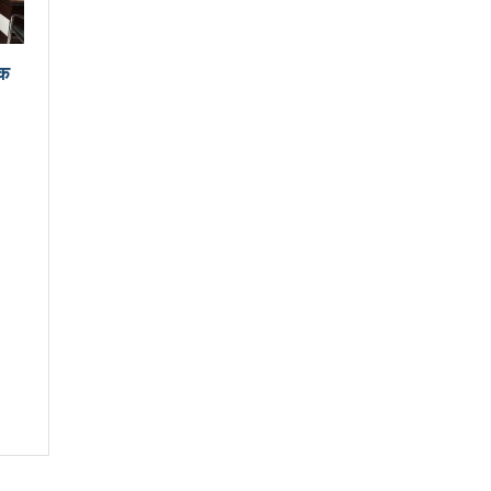
्रमको तयारीः तीन आयोगको बैठक सकियो
दक
 व्यवस्थापनमा जनप्रतिनिधि
uccessfully launched in Kunming
चेपिण्डे खोलाले बगाएर ६ वर्षीय बालकको मृत्यु
ब्धीको सदुपयोग गर्नुपर्नेमा वक्ताहरुको जोड
क्तकसंग्रह ‘मनीषा’ सार्वजनिक
ाने र पार्टी सुदृढ गर्नेतिर ध्यान दिइनेछ : प्रचण्ड
खरा जाँदै थियो जहाज
 यस्तो भयो काम
कविता – नानाथरी कुरा
ाँ कम्युनिस्ट पार्टीको थर्ड प्लेनम बैठक सुरु