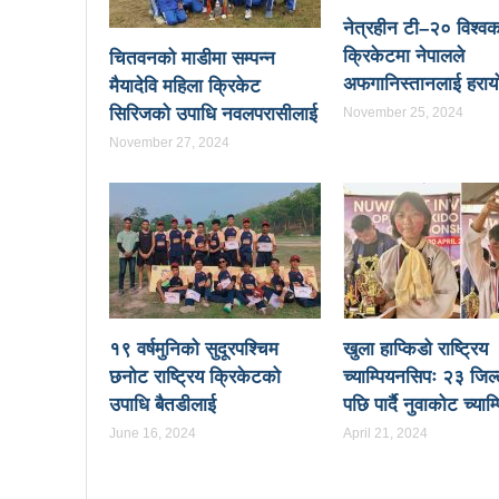
पालिका उपचुनाव: ४१ पदका लागि
नेत्रहीन टी–२० विश्व
उपनिर्वाचन सुशासनका पक्षमा र भ्रष
क्रिकेटमा नेपालले
चितवनको माडीमा सम्पन्न
अफगानिस्तानलाई हराय
मैयादेवि महिला क्रिकेट
सुरु भयो चौथो सुनवल महोत्सव: उद
सिरिजको उपाधि नवलपरासीलाई
November 25, 2024
चितवनको माडीमा सम्पन्न मैयादे
November 27, 2024
प्रमुख प्रशासकीय अधिकृतको सरुव
मानव तस्करीको अभियोगमा पक्राउ परे
२८५ कैदीबन्दीलाई जेलबाहिर बस्ने
भरतपुर महानगरपालिकाद्धारा तीन प
१९ वर्षमुनिको सुदूरपश्चिम
खुला हाप्किडो राष्ट्रिय
राजश्व संकलनमा करिब १७ प्रतशित
छनोट राष्ट्रिय क्रिकेटको
च्याम्पियनसिपः २३ जिल
कीर्तिपुरलाई नेपालकै नमूना नगर 
उपाधि बैतडीलाई
पछि पार्दै नुवाकोट च्याम
उपनिर्वाचन: ३१ जनाको उम्मेदवारी 
June 16, 2024
April 21, 2024
संस्थागत क्षमता मुल्याङ्ककनमा क