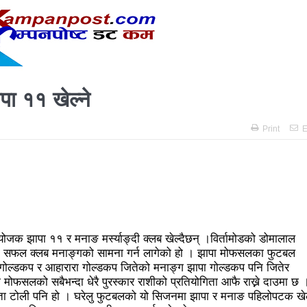
 प्रतिशत मत खस्यो, काठमाडौँसहित केही स्थानमा रातीदेखि नै गणना सुरु हु
गणतन्त्रात्मक प्रणालीलाई अझ सुदृढ बनाएको छः प्रचण्ड
छिटफुटबाहेक 
नः देशैभर मतदान जारी
बैतडीमा जन्तिबस दुर्घटनाः १३ जनाको मृत्यु
ा ११ खेल्ने
्न गर्‍यो वार्षिकोत्सव
हितेन्द्रदेव शाक्यलाई पद छाड्नुपर्ने नैतिक दबा
काल
सहनशीलताको ब्रेक
राममाया च्यामिनीसँग दशरथ चन्दको अनु
Print
E
त सदस्य गणेश सुवेदीलाई आइएनएनएफद्वारा सम्मान
एनआरएनए बेलायतको 
िद्युतीय बस
गणेश पण्डितको कवितासङ्ग्रह कालापानी लोकार्पण
 अध्यक्षमा नुवाकोटका घिमिरे निर्वाचित
कविता – सुख भोग
्रकार पक्राउ पुर्जीबारे काउन्सिल सुक्ष्म अध्ययनमा
क झापा ११ र मनाङ मर्स्याङ्दी क्लब खेल्दैछन् ।विर्तामोडको डोमालाल
न्दा सफल क्लब मनाङ्गको सामना गर्न लागेको हो । झापा मोफसलका फुटबल
कोष स्थापनाः सहिदका बालबालिकाको शिक्षामा खर्च हुने
महिनावारी स्वच
गोल्डकप र आहारारा गोल्डकप जितेको मनाङ्ग झापा गोल्डकप पनि जितेर
 मोफसलको सबैभन्दा धेरै पुरस्कार राशीको प्रतियोगिता आफै राख्ने दाउमा छ 
 समितिको अध्यक्षमा विश्वकर्मा
राजावादीको आन्दोलनः आगलागीमा पत्रक
ता टोली पनि हो । घरेलु फुटबलको यो सिजनमा झापा र मनाङ पहिलोपटक खे