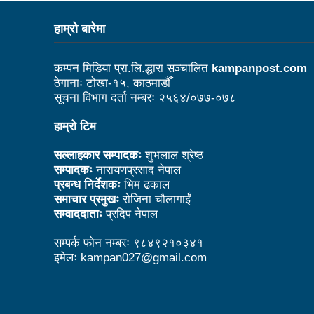
काउन्सिल नै नबोले कसले बोल्ने: अध
हाम्राे बारेमा
विदेशमा रहेका नेपालीहरूको हितरक्षा
कम्पन मिडिया प्रा.लि.द्धारा सञ्चालित
kampanpost.com
के छ रास्वपाका महामन्त्री डा ढका
ठेगानाः टोखा-१५, काठमाडौँ
सूचना विभाग दर्ता नम्बरः २५६४/०७७-०७८
बेलकोटगढीको चौथो नगरअधिवेसनः 
ट्राफिक प्रहरीबाट कुटिए सर्वसाध
हाम्रो टिम
उद्योगको प्रवर्द्धन र विस्तारका 
सल्लाहकार सम्पादकः
शुभलाल श्रेष्ठ
सम्पादकः
नारायणप्रसाद नेपाल
आगामी आर्थिक वर्षभित्रै भरतपुर 
प्रबन्ध निर्देशकः
भिम ढकाल
समाचार प्रमुखः
रोजिना चौलागाईं
चीन भ्रमणका क्रममा भएका सम्झौता
सम्वाददाताः
प्रदिप नेपाल
लुम्बिनी प्रदेशले घरबाटै व्यवसायिक फ
सम्पर्क फोन नम्बरः ९८४९२१०३४१
इमेलः kampan027@gmail.com
कसरी पाइनेछ बेलकोटगढीबासीले न
अपाङ्गता भएका व्यक्तिहरूको यौन
काउन्सिलद्वारा परराष्ट्र मामिला 