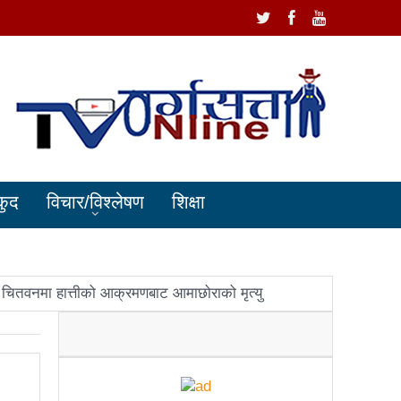
कुद
विचार/विश्लेषण
शिक्षा
चितवनमा हात्तीको आक्रमणबाट आमाछोराको मृत्यु
धानमन्त्री ओलीलाई पितृशोक
ोले